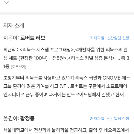
저자 소개
지은이:
로버트 러브
저자파일
신간알림 신청
최근작 :
<리눅스 시스템 프로그래밍>
,
<개발자를 위한 리눅스의 완
성 세트 (한정판 100부) - 전5권>
,
<리눅스 커널 심층 분석>
… 총 3
1종
(모두보기)
초창기부터 리눅스를 사용하고 있으며 리눅스 커널과 GNOME 데스
크톱 환경에 많은 기여를 하고 있다. 로버트는 구글에서 소프트웨어
엔지니어로 근무 중이며 과거에는 안드로이드팀에서 일했고 현재는
웹 검색 인프라팀에서 근무 중이다. 로버트는 플로리다 주립 대학에
서 수학과 컴퓨터 과학을 전공했다. 현재 보스턴에 있다.
옮긴이:
황정동
저자파일
신간알림 신청
서울대학교에서 전산학과 물리학을 전공하고, 졸업 후 네오위즈에서