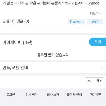
가 없는 나에게 문 밖은 우리동네 홈플러스까지가한계이다.Window
설계에 대한 훌륭한 책이 포함된 참고 문헌 항목을 살펴보라. 이 책은
s 운영체제는 그런 문 밖의 세상을 보여주는 소중만 창문이다.물론 M
학부 수준의 운영체제 설계 과목에서 이론을 다루는 입문서와 함께
더보기
icrosoft사만이 알고 있는 소스코드로 만들어져 판매되는 제품이지
응용 분야의 보조 교과서로 활용하기에 적합하다. 또한 이 책은 별도
공감 (
1
)
댓글 (0)
만,'Dream Spark'라는 자사 사이트에서 통합개발환경 'Visual Stu
의 교재 없이 고급 학부 과목이나 대학원 수준의 과목에서도 사용할
dio 2015 Community'를무료로 제공하고, 학교 메일로 학생임을
수 있다. ★ 추천의 글 ★ 리눅스 커널과 커널 애플리케이션 사용이
인증하면 Windows 8.1 OS까지 받을 수 있다.대학교 같은 경우 Wi
늘어남에 따라 리눅스 개발과 유지보수에 참여하려는 시스템 소프트
쓰기
마이페이퍼 (0편)
ndows OS만 수백 개 단위로 구매하는 등, 그런 확고한자금 기반이
웨어 개발자도 점점 늘어는 추세다. 이들 중에는 순전히 개인적인 관
있기에 자사 개발환경의 세력 확대를 의도한 배려라는 점도 보인다.
심으로 리눅스 개발에 참여하는 사람도 있고, 리눅스 기업 또는 하드
등록된 글이 없습니다
그럼에도 프로그래밍을 공부하고픈 학생 입장에서 Microsoft의 배
웨어 제조사에서 일하기 때문에 혹은 기업 내에서 개발 프로젝트를
려는 도움이 크다고 본다.멀티미디어나 인터넷 웹서핑을 즐기는 사용
하기 때문에 참여하는 사람도 있다. 하지만 이들은 모두 공통된 문제
반품/교환 안내
자 입장 아래로,다시 그걸 가능하게 해주는 동영상 플레이어, 웹브라
에 부딪힌다. 커널을 배우는 데 걸리는 시간이 더 길어지고, 어려워지
우저를 만드는응용프로그램 API 빌드 아래로 가면 커널이라는 뿌리
고 있다는 점이다. 시스템은 매우 크고, 더욱 더 복잡해지고 있다. 시
가 있다.그 커널 단계 위까지는 사실 비슷하다고 보는데, Qt나 MFC
간이 지날수록 지금 커널을 개발하는 개발자들은 커널에 대해 더욱
나,분명 끌어다쓰는 API 이름이나 매개변수가 다르고, 개발환경 마련
깊고 넓은 지식을 쌓을 수 있겠지만, 새로 참여하는 사람과의 격차는
로그인
전체 메뉴
회사 소개
출판사 안내
PC 버전
하는 것도다르지만 결과물은 거의 비슷하다. 서로 장단은 있지만 한
더 벌어질 수밖에 없다. 나는 이렇게 커널 소스에 대한 접근이 점점 어
쪽이 할 수 있는 역할을다른 쪽도 충분히 소화할 수 있다. 영상처리 라
려워지는 현실이 커널의 품질(quality)에 이미 문제를 일으키고 있으