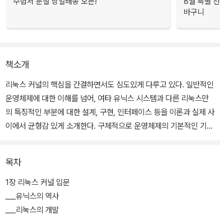
수험서 분철 당일배송 오픈!
8월 특별 선
바구니
책소개
리눅스 커널의 핵심을 간결하면서도 심도있게 다루고 있다. 일반적인
운영체제에 대한 이해를 넘어, 여타 유닉스 시스템과 다른 리눅스만
의 특징적인 부분에 대한 설계, 구현, 인터페이스 등을 이론과 실제 사
이에서 균형감 있게 소개한다. 구체적으로 운영체제의 기본적인 기능
인 프로세스 관리, 시스템 호출, 인터럽트 처리, 동기화, 메모리 관리,
파일 시스템, 이식성에 대한 내용 뿐 아니라, 최신 2.6 커널의 흥미로
목차
운 부분인 CFS 스케줄러, 커널 선점, 블럭 입출력 계층, 입출력 스케
줄러 등의 내용을 상세히 다룬다.
1장 리눅스 커널 입문
___유닉스의 역사
___리눅스의 개발