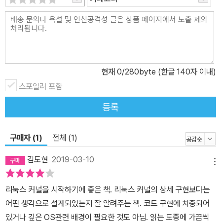
모두를 다룬다. 나는 항상 응용을 이해하려면 이론부터 이해해야 한
다고 생각하지만, 이 책에서는 둘 사이의 균형을 맞추려고 노력했다.
여러분이 리눅스 커널을 공부하려는 동기가 무엇이든, 이 책의 커널
설계와 구현에 대한 설명이 여러분의 필요를 충분히 만족시킬 수 있
기를 바란다. 이 책은 핵심 커널 시스템의 동작 방법과 그 설계 및 구
현재
0
/280byte (한글 140자 이내)
현을 모두 다룬다. 중요한 부분이므로 잠시 설명하고 넘어가자. 좋은
스포일러 포함
예가 바로 후반부 처리(bottom half)를 이용하는 장치 드라이버 구
성 요소를 다루는 8장 '후반부 처리와 지연된 작업'이다. 이 장에서는
등록
(핵심 커널 개발자나 학구적인 독자가 관심을 가질 만한) 커널 후반부
처리의 설계와 구현에 대해서 다루고, (장치 드라이버 개발자나 통상
구매자 (1)
전체 (1)
적인 해커가 흥미를 느낄 만한) 커널이 제공하는 인터페이스를 이용
해 실제 후반부 처리를 구현하는 방법에 대해서도 다룬다. 양측 모두
김도현
2019-03-10
메뉴
두 가지 측면의 논의가 필수적이라는 사실을 알 수 있을 것이다. 커널
의 내부 작동 방식을 확실히 알고 있어야 하는 핵심 커널 개발자는 인
리눅스 커널을 시작하기에 좋은 책. 리눅스 커널의 상세 구현보다는
터페이스가 실제 사용되는 방식에 대해서도 잘 알고 있어야 한다. 그
어떤 생각으로 설계되었는지 잘 알려주는 책. 코드 구현에 치중되어
와 동시에, 장치 드라이버 개발자 역시 인터페이스 너머의 내부 구현
있거나 깊은 OS관련 배경이 필요한 것도 아님. 읽는 도중에 가끔씩