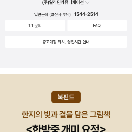
(주)알라딘커뮤니케이션
이브러리 'OpenCV'나데이터베이스 관리툴 'MariaDB' 등의 도구들
며, 이 문제는 시간이 지남에 따라 더 심해질 것이라고 생각한다. 리눅
도 사용자가 어떤 OS에 있건자신들의 툴을 끌어다 쓸 수 있도록 고
스의 앞날을 걱정하는 사람이라면 커널 개발에 참여할 수 있는 개발
1544-2514
일반문의 (발신자 부담)
안되어 있다.그러나 커널 레벨에서는 이야기가 달라진다. Windows
자들의 수를 늘리는 일에도 반드시 관심을 기울여야 한다. 이 문제를
1:1 문의
FAQ
는 kernel을빌드할 수 없다. Windows는 대표적인 상업용 'closed
해결하는 방법 중 하나는 깔끔한 코드를 유지하는 것이다. 이해하기
source'이다.또한 C++, JAVA, Python 등, 자신이 좋아하는 언어
쉬운 인터페이스, 일관성 있는 레이아웃, '한 번에 한 가지만, 제대로
중고매장 위치, 영업시간 안내
로 빌드해서시스템의 아키텍처와 호환만 되면 구동되는 응용프로그
한다' 등과 같은 원칙을 지키는 일이다. 이것이 리누스 토발즈가 선택
램과 달리Linux 커널은 역사가 깊은 C언어와 어셈블리어로만 빌드
한 방법이다. 내가 추천하는 또 한 가지 방법은 코드에 많은 주석을 다
할 수 있다.Windows는 'open source'인 리눅스 커널을 뿌리로 하
는 것이다. 주석은 코드를 읽는 사람이 개발자가 개발 당시 무엇을 얻
는 '우분투(Ubuntu)'운영체제처럼, 수 GB의 OS를 공짜로 내려받
고자 했는지 이해할 수 있을 만큼 충분해야 한다. 의도와 구현의 차이
게 하고 기부금을 받거나,쿠분투, 루분투, 주분투 처럼 변형 배포판이
를 파악하는 과정이 바로 디버깅이다. 의도를 알 수 없다면 디버깅은
생기지도 않는다.그렇게 해서는 'Windows 10 Home'을 172,000
어려운 일이 된다. 하지만 주석만으로는 주요 서브시스템이 어떤 일
원에 팔 수 없다.- 책에서 소개한 '리눅스 커널 메일링 리스트'에 자신
을 해야 하는지 전체를 살펴볼 수 있는 시각과 개발자들이 그 목적을
의 이메일을 등록하면하루 300개 이상의 공지, 논의, 토론이 오가는
달성하려고 어떤 방법을 사용했는지에 대한 정보를 얻을 수 없다. 따
열기를 볼 수 있다.오픈소스 진영은 무료로 운영체제와 프로그램의
라서 커널을 이해하기 위한 출발점으로는 가장 필요한 것은 잘 작성
소스코드를 공개한 뒤,사용자들이 직접 공구를 들고 대장간에 모이기
된 문서다. 로버트 러브(Robert Love)가 쓴 이 책은 숙련된 개발자
를 기대한다.1,800만 줄이 넘는 Linux 커널은 오픈소스 진영의 가장
만이 알 수 있는 커널 서브시스템에 대한 본질적인 이해와, 이를 구현