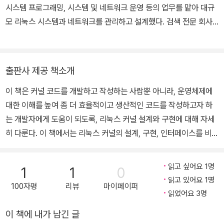
시스템 프로그래밍, 시스템 및 네트워크 운영 등의 업무를 맡아 대규
모 리눅스 시스템과 네트워크를 관리하고 설계했다. 검색 전문 회사
첫눈에서 웹로봇을 개발했으며, NHN 검색센터에서는 언어 처리 관
련 라이브러리 개발에 참여했다. Cauly 등의 모바일 광고 플랫폼 개
발 경험이 있으며, LINE+에서 대규모 메시징 플랫폼 개발 및 운영에
출판사 제공 책소개
도 참여했다. 현재 삼성리서치 AI 센터 연구원으로 일하고 있다.
이 책은 커널 코드를 개발하고 작성하는 사람뿐 아니라, 운영체제에
대한 이해를 높여 좀 더 효율적이고 생산적인 코드를 작성하고자 하
는 개발자에게 도움이 되도록, 리눅스 커널 설계와 구현에 대해 자세
히 다룬다. 이 책에서는 리눅스 커널의 설계, 구현, 인터페이스를 비롯
한 커널의 주요 하부 시스템 및 기능에 대해 자세히 다룬다. 리눅스 커
널에 대한 실용적인 관점과 이론적인 관점을 모두 제공하는 이 책은
읽고 싶어요 1명
1
1
0
다양한 관심과 필요성을 가진 독자들의 흥미를 끌 것이다. 핵심 커널
읽고 있어요 1명
100자평
리뷰
마이페이퍼
개발자이기도 한 저자는 2.6 커널에 대한 소중한 지식과 경험을 나누
읽었어요 3명
고자 한다. 구체적으로 프로세스 관리, 스케줄링, 시간 관리 및 타이
이 책에 내가 남긴 글
머, 시스템 호출 인터페이스, 메모리 접근, 메모리 관리, 페이지 캐시,