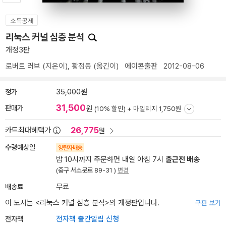
소득공제
리눅스 커널 심층 분석
개정3판
로버트 러브
(지은이),
황정동
(옮긴이)
에이콘출판
2012-08-06
정가
35,000원
31,500
판매가
원
(10% 할인) +
마일리지 1,750원
26,775
카드최대혜택가
원
수령예상일
양탄자배송
밤 10시까지 주문하면 내일 아침 7시
출근전 배송
(중구 서소문로 89-31 )
변경
배송료
무료
이 도서는 <
리눅스 커널 심층 분석
>의 개정판입니다.
구판 보기
전자책
전자책 출간알림 신청