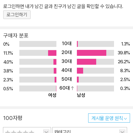
VFS, 커널 동기화, 이식성 문제, 디버깅 기법 등을 다룬다. 이 책에서
로그인하면 내가 남긴 글과 친구가 남긴 글을 확인할 수 있습니다.
는 2.6 커널의 가장 흥미로운 기능인 CFS 스케줄러, 선점 커널, 블럭
로그인하기
입출력 계층, 입출력 스케줄러 등의 내용도 다룬다. ★ 개정 3판에서
달라진 내용 ★ ■ 커널 자료 구조를 별도 장으로 새로 추가 ■ 인터
구매자 분포
럽트 핸들러와 후반부 처리에 대한 자세한 내용 ■ 커널 동기화 및 잠
10대
1.3%
0%
금에 대한 깊이 있는 설명 ■ 가상 메모리와 메모리 할당에 대한 설명
20대
39.8%
11.1%
보강 ■ 리눅스 커널 디버깅 시 도움이 되는 기법 ■ 커널 패치를 제출
30대
26.2%
4.0%
할 때 유용한 노하우와 리눅스 커널 공동체와 함께 일하는 방법 ★ 이
40대
책의 대상 독자 ★ 이 책은 리눅스 커널을 이해하고자 하는 소프트웨
8.3%
3.8%
어 개발자를 대상으로 쓰여졌다. 이 책은 커널 소스를 줄 단위로 설명
50대
2.5%
2.3%
하는 해설서가 아니다. 또한 드라이버 개발을 위한 가이드도, 커널 A
60대
0.3%
0.5%
여성
남성
PI 참고도서도 아니다. 이 책의 목적은 리눅스 커널의 설계와 구현에
대한 충분한 정보를 제공하여, 프로그래머가 커널 코드 개발을 시작
할 수 있게 해주는 것이다. 커널 개발은 재미있고 보람찬 일이므로, 나
100자평
게시물 운영 원칙
는 독자를 가능한 한 순조롭게 이 세상으로 이끌고자 한다. 이 책은 학
구적인 독자와 실용적인 독자 모두를 만족시키기 위해 이론과 응용
카테고리