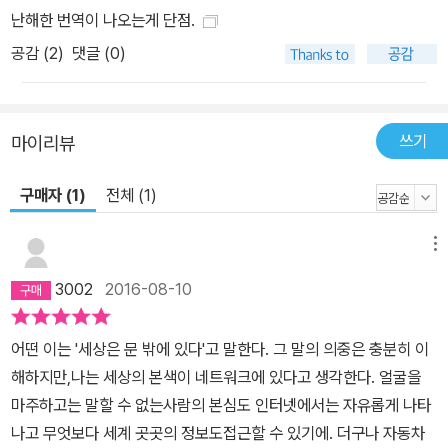
에 대해 이해함으로써 드라이버 개발 작업에 도움을 받을 수 있다. 이
난해한 번역이 나오는게 단점.
는 라이브러리의 API를 배우는 것과 라이브러리의 실제 구현을 공부
공감 (
2
)
댓글 (0)
하는 것의 관계와 비슷하다. 언뜻 보기에 애플리케이션 개발자는 API
만 알면 될 것 같다. 사실 인터페이스를 블랙박스처럼 다루어야 한다
고 배우는 경우가 많다. 마찬가지로 라이브러리 개발자는 라이브러리
쓰기
마이리뷰
설계와 구현에 대해서만 신경 쓴다. 하지만 나는 양자 모두가 서로 반
대편 사정을 이해하기 위해 노력해야 한다고 생각한다. 하부 운영체
구매자 (1)
전체 (1)
제를 잘 이해하는 애플리케이션 개발자는 운영체제를 훨씬 더 잘 활
용할 수 있다. 마찬가지로 라이브러리 개발자는 라이브러리를 이용하
메뉴
는 애플리케이션이 처한 현실과 실제 상황을 외면해서는 안 된다. 따
3002
2016-08-10
라서 이 책이 양쪽 사람들에게 유용하기를 바랄 뿐 아니라, 책 내용 전
체가 양측에 도움이 되기를 바라는 마음으로 커널 서브시스템의 설계
어떤 이는 '세상은 문 밖에 있다'고 말한다. 그 말의 의중은 충분히 이
와 구현 모두를 설명할 것이다. 나는 독자들이 C 프로그래밍에 대해
해하지만,나는 세상의 본색이 네트워크에 있다고 생각한다. 얼굴을
알고 있으며, 리눅스에 익숙하다고 가정했다. 운영체제 설계나 다른
마주하고는 말할 수 없는사람의 본심도 인터넷에서는 자유롭게 나타
전산 분야의 개념에 대한 경험이 있으면 도움이 되겠지만, 이런 개념
나고 무엇보다 세계 곳곳의 정보도접근할 수 있기에. 더구나 자동차
들에 대해 최대한 많이 설명하려고 노력했다. 부족하다면, 운영체제