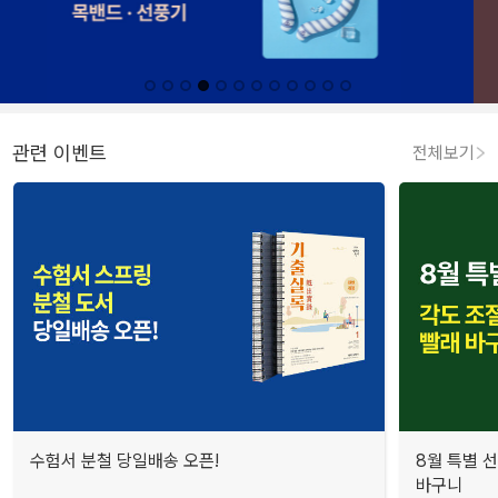
관련 이벤트
전체보기
수험서 분철 당일배송 오픈!
8월 특별 선
바구니