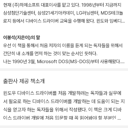
현재 (주)하제소프트 대표이사를 맡고 있다. 1998년부터 지금까지
삼성첨단기술센터, 삼성21세기아카데미, LG러닝센터, MDS테크놀
로지 등에서 디바이스 드라이버 교육을 수행해 왔다. 윈도와 임베디
드 운영체제가 관심 분야이며, 특히 버스인터페이스(USB, PCIexpr
ess, 1394등)와 보안 시스템에 관심이 많다. 현재 에어클래스, 유튜
이봉석(지은이)의 말
브("이봉석")에서 디바이스 드라이버와 USB, 보안 시스템 등에 대한
우선 이 책을 통해서 처음 저자의 이름을 듣게 되는 독자들을 위해서
강좌를 진행하고 있다. 주요 저서로는 『실전 윈도 디바이스 드라이버
간단히 내 소개를 먼저 하는 것이 맞는 순서인 듯하다.
2/e』(에이콘, 2019), 『Windows CE 실전 가이드』(에이콘, 2006)
나는 1990년 3월, Microsoft DOS(MS-DOS)부터 사용해왔다.
을 비롯해 『디바이스 드라이버 구조와 원리 그리고 제작 노하우』(가
지금의 내 상황이 과거에 예상했던 미래는 분명 아니다. 미래의 나는
남사, 2004), 『윈도 디바이스 드라이버』(한빛미디어, 2009)가 있
'로보트 태권브이'를 만드는 일을 하고 있을 줄 알았다. 그런 생각을
출판사 제공 책소개
다.
하면서 학부 시절을 보냈기 때문에, 당시 '전자계산학과'라는 학과에
윈도우 디바이스 드라이버를 처음 개발하려는 독자들과 실무에
서는 전혀 가르쳐주지 않는 내용들에 대한 해답을 항상 찾아 다니면
서 필요로 하는 디바이스 드라이버를 개발하는 데 도움이 되는 지
서 공부했던 기억이 난다.
전산과 조교보다는 전자과 조교를 찾아 다니면서 공부했으며, 어셈블
식을 얻고자 하는 독자들을 위해서 작성됐다. 이 책은 크게 디바
리어, 마이크로 프로세서, 컴퓨터 아키텍처, 전자공학 등을 거의 미친
이스 드라이버 개발에 처음 입문할 때 꼭 읽어봐야 할 부분인 기
듯이 공부했던 기억이 난다. 내가 왜 전자계산학과를 갔을까 하는 의
본편(1장과 2장)과 실무에서 장치유형별(디스크, HID, I2C, 오디