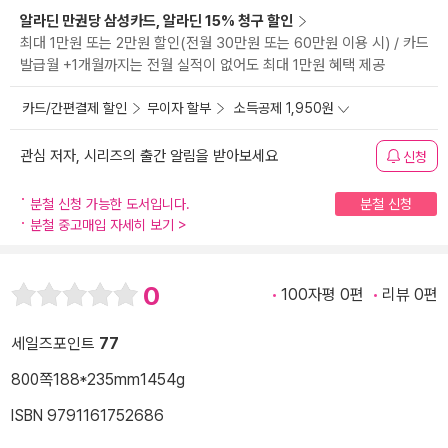
알라딘 만권당 삼성카드, 알라딘 15% 청구 할인
최대 1만원 또는 2만원 할인(전월 30만원 또는 60만원 이용 시) / 카드
발급월 +1개월까지는 전월 실적이 없어도 최대 1만원 혜택 제공
카드/간편결제 할인
무이자 할부
소득공제 1,950원
관심 저자, 시리즈의 출간 알림을 받아보세요
신청
분철 신청 가능한 도서입니다.
분철 신청
분철 중고매입 자세히 보기
>
0
100자평 0편
리뷰 0편
세일즈포인트
77
800쪽
188*235mm
1454g
ISBN 9791161752686