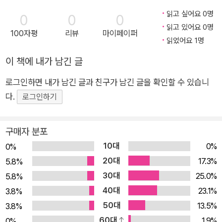
구심까지 들 정도로 말이다.
오, 콜백 주소 테이블 가로채기, PCIe, 오토 마우스와 오토 키보
읽고 싶어요 0명
0
0
0
엄밀하게 말해서 지금 하고 있는 일이 내가 정말로 원했던 일은 아니
드) 디바이스 드라이버를 개발하는 개발자들을 위한 응용편(3장
읽고 있어요 0명
100자평
리뷰
마이페이퍼
지만, 비슷한 일을 하고 있다고는 말할 수 있다. 하드웨어(로봇)를 구
부터 9장까지), 두 부분으로 나뉜다. 따라서 디바이스 드라이버
읽었어요 1명
동하는 데 필요한 소프트웨어, 그것도 비교적 로우 레벨(Low Leve
개발에 처음 입문하는 독자들이나 실무에서 실제 하드웨어를 가
이 책에 내가 남긴 글
l) 수준으로 작성된 소프트웨어를 작성하고 있기 때문이다.
지고 윈도우 운영체제에서 동작하는 디바이스 드라이버를 만들
지금 생각해보면, 나는 로봇을 만드는 일이 아니라, 하드웨어를 구동
로그인하면 내가 남긴 글과 친구가 남긴 글을 확인할 수 있습니
어야 하는 독자 모두를 만족시킬 수 있는 책이 될 것이다. 2판에
하는 방법 그 자체에 매력을 느꼈던 것이 분명하다.
다.
서는 기존 윈도우 8 기반의 내용을 윈도우 10으로 업데이트하는
로그인하기
등 1판 내용을 최신 버전에 맞춰 수정하고 설명을 추가했다. ★
'어떻게 하면 저 하드웨어의 효율을 최대한 살리면서 구동할 수 있을
이 책에서 다루는 내용 ★ ■ WDM(Windows Driver Model),
구매자 분포
까?'
WDF(Windows Driver Framework) 두 가지 윈도우 드라이
10대
0%
0%
버 개발 모델 ■ ATA/SATA 인터페이스에 대한 소개와 드라이버
20대
17.3%
5.8%
이것이 지금 내가 하고 있는 대부분의 일의 목표가 됐다.
개발 방법 ■ SCSI 미니포트, Storport 미니포트 윈도우 드라이
30대
25.0%
5.8%
버 개발 방법 ■ PCIe(PCI Express) 버스상에서 운용되는 NV
서론이 조금 장황했던 것 같다. 세 가지 이야기만 하고 싶다.
40대
23.1%
3.8%
Me(Non Volatile Memory Express) 스토리지 드라이버 개발
우선 이 책의 신뢰성에 대한 이야기를 해야겠다.
50대
13.5%
3.8%
방법 ■ 멀티터치 스크린, 멀티터치 패드와 HID 인터페이스에 대
나는 28년 가까이 디바이스 드라이버라고 부르는 분야에서 소위 전
60대
1.9%
0%