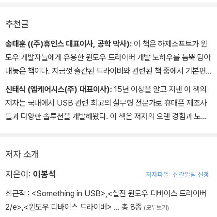
추천글
송태훈 ((주)휴인스 대표이사, 공학 박사):
이 책은 하제소프트가 윈
도우 개발자들에게 유용한 윈도우 드라이버 개발 노하우를 듬뿍 담아
내놓은 책이다. 지금껏 출간된 드라이버와 관련된 책 중에서 기본편
과 응용편을 나눠 이처럼 자세히 설명하는 경우는 거의 없었던 만큼,
신태식 (엠케어시스(주) 대표이사):
15년 이상을 알고 지낸 이 책의
이 책을 통해 많은 개발자들이 디스크 드라이버, 오디오 드라이버, P
저자는 국내에서 USB 관련 최고의 실무형 전문가로 휴대폰 제조사
CIe 드라이버 등 윈도우용 드라이버를 개발할 때 유용한 지식을 많이
들과 다양한 솔루션을 개발해왔다. 이 책은 저자의 오랜 경험과 노하
얻을 뿐만 아니라, 특별히 개발 기간도 단축할 수 있으리라 믿는다.
우뿐 아니라 기본 원리까지 충실하게 담아냈다. 전문가로 나아가려는
엔지니어에게 많은 도움이 될 수 있는 책이라 추천하고 싶다.
저자 소개
지은이:
이봉석
저자파일
신간알림 신청
최근작 :
<Something in USB>
,
<실전 윈도우 디바이스 드라이버
2/e>
,
<윈도우 디바이스 드라이버>
… 총 8종
(모두보기)