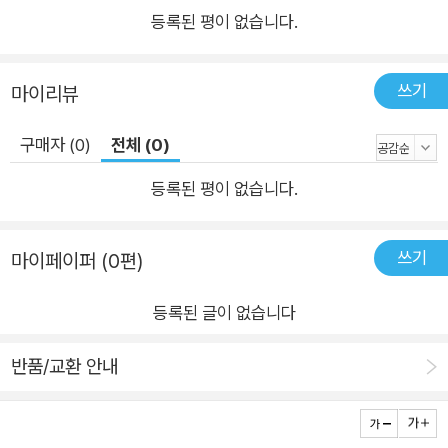
이런 분야에서는 지금까지도 개발을 하고 있는 입장이니, 이 책에 기
등록된 평이 없습니다.
술하는 내용들을 충분히 신뢰해도 좋다는 이야기를 하고 싶다.
서문을 쓰고 있는 지금도, 내 책상의 한편에는 WinDBG(윈디버거)
쓰기
마이리뷰
로 연결된 타겟 컴퓨터, Cypress FX3 개발보드, Trace32 JTAG
디버거, USB 시리얼 포트, 제조사 카메라 장치, 별도 전원 공급을 위
구매자 (0)
전체 (0)
한 파워서플라이 등이 올려져 있다. 서문을 작성하고 나면 또 일을 해
야 한다.
등록된 평이 없습니다.
난 개발자다. 이 책은 개발자를 위한 책이다.
쓰기
마이페이퍼 (0편)
두 번째로 꼭 이야기해주고 싶은 말은 항상 강의 때마다 학생들에게
해줬던 이야기다.
등록된 글이 없습니다
"시간이 아무리 없더라도 꼭 한번쯤은 내려갈 때까지 내려갔다가 올
반품/교환 안내
라오기를 바란다."
"자신이 할 수 있는 한 가장 아래까지 내려가본 개발자는 새로운 분야
의 기술을 습득하는 데 있어, 도약하는 속도가 훨씬 빠르다."