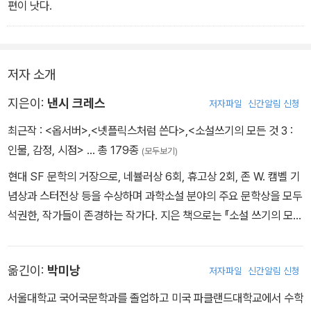
편이 낫다.
저자 소개
지은이:
낸시 크레스
저자파일
신간알림 신청
최근작 :
<옵서버>
,
<넷플릭스처럼 쓴다>
,
<소설쓰기의 모든 것 3 :
인물, 감정, 시점>
… 총 179종
(모두보기)
현대 SF 문학의 거장으로, 네뷸러상 6회, 휴고상 2회, 존 W. 캠벨 기
념상과 스터전상 등을 수상하며 과학소설 분야의 주요 문학상을 모두
석권한, 작가들이 존경하는 작가다. 지은 책으로는 『소설 쓰기의 모든
것』, 『허공에서 춤추다』, 『넷플릭스처럼 쓴다』 등 34권이 있으며, 현
재는 주로 과학기술, 유전공학, 의식의 경계 등을 다루는 SF소 설을
옮긴이:
박미낭
저자파일
신간알림 신청
집필하며 세계 각지에서 글쓰기 강의를 진행하고 있다. 그녀의 작품
은 과학적 상상력과 인간적 공감이 결합된 서사로 꾸준히 사랑받고
서울대학교 국어국문학과를 졸업하고 미국 파클랜드대학교에서 수학