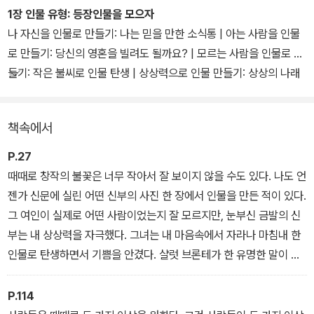
영미권 작가 지망생들에게 최고의 작법 가이드북으로 꼽히고 있다.
1장 인물 유형: 등장인물을 모으자
국내에서도 초판 출간 직후 작가 지망생들은 물론 글쓰기 교사들의
나 자신을 인물로 만들기: 나는 믿을 만한 소식통 | 아는 사람을 인물
열렬한 지지를 받았으며, 여러 글쓰기 모임과 소설창작 수업의 교재
로 만들기: 당신의 영혼을 빌려도 될까요? | 모르는 사람을 인물로 만
로 활용되어왔다.
들기: 작은 불씨로 인물 탄생 | 상상력으로 인물 만들기: 상상의 나래
펴기 | 주연과 조연 그리고 배경으로서의 인물 | 인물 선택! 오디션의
소설창작의 A부터 Z까지 기초를 탄탄하게 다질 수 있다는 점에서 초
기준은? | 누구나 주인공이 될 수 있다 | 인물마다 짧은 일대기를 쓰
책속에서
보 작가를 위한 가장 알찬 추천도서로 입소문을 탔다. 각 권마다 플롯,
자 | 독자의 눈으로 보기 | 마무리: 등장인물 구성
묘사, 인물과 시점, 대화, 고쳐쓰기 등 한 가지 주제를 깊이 파고들고
P.27
있다는 점에서 유익하다는 리뷰가 많았다. 무엇보다 이론 설명에 그
2장 인물 소개: 첫인상이 중요하다
때때로 창작의 불꽃은 너무 작아서 잘 보이지 않을 수도 있다. 나도 언
치지 않고 실전 연습을 풍부하게 수록해 기존의 어떤 작법서보다도
젠가 신문에 실린 어떤 신부의 사진 한 장에서 인물을 만든 적이 있다.
가장 실질적인 도움이 된다는 평을 받았다.
그 여인이 실제로 어떤 사람이었는지 잘 모르지만, 눈부신 금발의 신
부는 내 상상력을 자극했다. 그녀는 내 마음속에서 자라나 마침내 한
이번 개정판은 이러한 독자들의 지속적인 호응에 힘입어 편집과 구
인물로 탄생하면서 기쁨을 안겼다. 샬럿 브론테가 한 유명한 말이 생
성, 디자인을 가다듬었다.
각난다. “우리는 고통스러운 현실을 암시할 뿐이고 고스란히 받아쓸
수는 없다.”
P.114