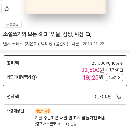
소득공제
소설쓰기의 모든 것 3 : 인물, 감정, 시점
낸시 크레스
(지은이),
박미낭
(옮긴이)
다른
2018-11-26
종이책
25,000
원,
10%
22,500
원
+ 1,250원
19,125
원
카드최대혜택가
더보기
전자책
15,750
원
수령예상일
양탄자배송
지금 주문하면 내일 밤 11시
잠들기전 배송
(중구 서소문로 89-31 )
변경