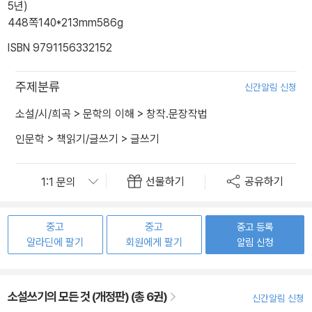
5년)
448쪽
140*213mm
586g
ISBN 9791156332152
주제분류
신간알림 신청
소설/시/희곡
>
문학의 이해
>
창작.문장작법
인문학
>
책읽기/글쓰기
>
글쓰기
선물하기
공유하기
중고
중고
중고 등록
알라딘에 팔기
회원에게 팔기
알림 신청
소설쓰기의 모든 것 (개정판) (총 6권)
신간알림 신청