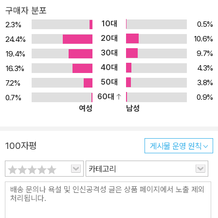
이다” “소설을 쓰려면 작법서 중 <소설쓰기의 모든 것>은 꼭 읽어보
구매자 분포
시길.” “작가 지망생에겐 더할 나위 없이 좋은 책.” “모든 작법서의 바
10대
0.5%
2.3%
이블.” “왜 진작 읽지 않았을까 싶을 정도로 좋다. 덕분에 글쓰기에 용
20대
10.6%
24.4%
기가 생겼다.” “한 권마다 하나의 주제를 심도 있게 다루며 ‘소설쓰
30대
9.7%
19.4%
기’라는 본래 의도에 충실하다.” 출간 즉시 작가 지망생과 글쓰기 교
40대
4.3%
16.3%
사 등 독자들의 열렬한 지지와 추천을 받은 <소설쓰기의 모든 것> 시
50대
3.8%
7.2%
리즈의 개정판이다. 초판의 문장을 새로이 다듬고 일부 오류를 수정
60대
0.9%
0.7%
하면서 새로운 장정과 디자인으로 가다듬었다. <소설쓰기의 모든 것
여성
남성
> 시리즈는 ‘어떻게 하면 잘 쓸 수 있을까’를 고민하는 모든 초보 작가
를 위한 작법서다. 소설은 결코 영감과 열정만으로 완성되지 않는다.
많이 읽고, 많이 쓴다고 해서 누구나 소설가가 되는 건 아니다. 소설가
100자평
게시물 운영 원칙
가 되지 못하는 이유는, 단지 소설을 쓰는 방법이 잘못되었기 때문일
수 있다. 알다시피 “하늘 아래 새로운 이야기는 없다. 이야기를 꾸미
카테고리
는 그 독특한 전개가 새로울 뿐”이다. 편집자와 독자, 비평가를 사로
잡는 기술은 분명 존재한다. 그리고 이 기술을 알고 나면 자유자재로
자신의 색깔을 만들 수 있다. <소설쓰기의 모든 것> 시리즈는 이러한