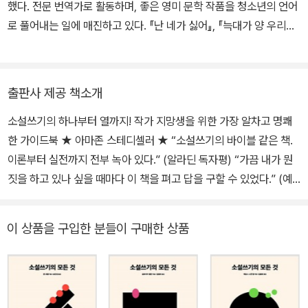
있으며, 특히 『옵서버』는 머리로는 우주를 탐구하고 마음으로는 인간
했다. 전문 번역가로 활동하며, 좋은 영미 문학 작품을 청소년의 언어
을 탐구한, 지성과 감성의 조화가 빛나는 소설이다.
로 풀어내는 일에 매진하고 있다. 『난 네가 싫어』, 『늑대가 양 우리를
덮칠 때』, 『팔레스타인의 양치기 소녀』 등을 우리말로 옮겼다.
출판사 제공 책소개
소설쓰기의 하나부터 열까지! 작가 지망생을 위한 가장 알차고 명쾌
한 가이드북 ★ 아마존 스테디셀러 ★ “소설쓰기의 바이블 같은 책.
이론부터 실전까지 전부 녹아 있다.” (알라딘 독자평) “가끔 내가 뭔
짓을 하고 있나 싶을 때마다 이 책을 펴고 답을 구할 수 있었다.” (예
스24 독자평) “글쓰기가 막연했는데 조금 접근이 쉬워진 느낌이다.”
(교보 독자평) 초판의 문장을 새로이 다듬고 새로운 장정과 디자인으
이 상품을 구입한 분들이 구매한 상품
로 펴낸 개정판 풍부한 이론과 실전, 다양한 예문, 생생한 조언 소설
작법에 관한 가장 알차고 친절한 지침서 2012년 시리즈 완간 이후
‘가장 실질적인 소설 작법서’, ‘창작의 기본기를 명쾌하게 배울 수 있
는 최고의 가이드북’으로 수많은 독자의 사랑을 받아온 <소설쓰기의