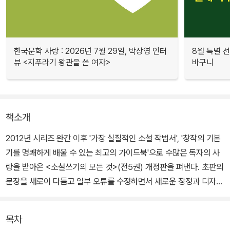
한국문학 사랑 : 2026년 7월 29일, 박상영 인터
8월 특별 선
뷰 <지푸라기 왕관을 쓴 여자>
바구니
책소개
2012년 시리즈 완간 이후 '가장 실질적인 소설 작법서', '창작의 기본
기를 명쾌하게 배울 수 있는 최고의 가이드북'으로 수많은 독자의 사
랑을 받아온 <소설쓰기의 모든 것>(전5권) 개정판을 펴낸다. 초판의
문장을 새로이 다듬고 일부 오류를 수정하면서 새로운 장정과 디자인
으로 다시 선보인다.
목차
'소설쓰기의 모든 것' 시리즈는 아마존 스테디셀러로 지난 십여 년간