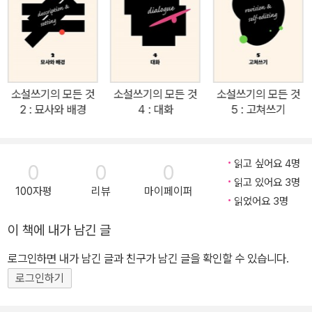
모든 것>(전5권) 개정판을 펴낸다. 초판의 문장을 새로이 다듬고 일
부 오류를 수정하면서 새로운 장정과 디자인으로 다시 선보인다. <소
설쓰기의 모든 것> 시리즈는 아마존 스테디셀러로 지난 십여 년간 영
미권 작가 지망생들에게 최고의 작법 가이드북으로 꼽히고 있다. 국
내에서도 초판 출간 직후 작가 지망생들은 물론 글쓰기 교사들의 열
소설쓰기의 모든 것
소설쓰기의 모든 것
소설쓰기의 모든 것
렬한 지지를 받았으며, 여러 글쓰기 모임과 소설창작 수업의 교재로
2 : 묘사와 배경
4 : 대화
5 : 고쳐쓰기
활용되어왔다. <소설쓰기의 모든 것> 시리즈는 소설창작의 A부터 Z
까지 기초를 탄탄하게 다질 수 있다는 점에서 초보 작가를 위한 가장
알찬 추천도서로 입소문을 탔다. 각 권마다 플롯, 묘사, 인물과 시점,
읽고 싶어요 4명
0
0
0
대화, 고쳐쓰기 등 한 가지 주제를 깊이 파고들고 있다는 점에서 유익
읽고 있어요 3명
100자평
리뷰
마이페이퍼
하다는 리뷰가 많았다. 무엇보다 이론 설명에 그치지 않고 실전 연습
읽었어요 3명
을 풍부하게 수록해 기존의 어떤 작법서보다도 가장 실질적인 도움이
이 책에 내가 남긴 글
된다는 평을 받았다. 이번 개정판은 이러한 독자들의 지속적인 호응
로그인하면 내가 남긴 글과 친구가 남긴 글을 확인할 수 있습니다.
에 힘입어 편집과 구성, 디자인을 가다듬었다. 가장 추천하고 싶은 작
법서 <소설쓰기의 모든 것> 시리즈 전5권 개정판 출간 “소설을 쓰고
로그인하기
싶은 사람들에게 꼭 필요한 아름다운 작법서!” “돈이 아깝지 않은 책