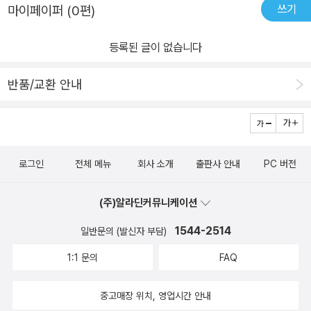
마다, 작가의 벽에 부딪혀 단 한 문장도 쓰지 못할 때마다 <소설쓰기
쓰기
마이페이퍼 (0편)
의 모든 것> 시리즈를 펼쳐보며 다시금 앞으로 나아갈 힘을 얻을 수
있을 것이다. ‘인물’이 소설의 주제를 드러낸다 이는 불변의 진리다 인
등록된 글이 없습니다
물은 모든 소설의 공통분모다. 독자가 어떤 소설을 미친 듯 읽어대는
것은 바로 흥미로운 상황에 놓인 매력적인 인물 때문이다. 특히나 상
반품/교환 안내
상에 근거한 문학 작품의 성공은 정교한 플롯보다 인물에 달려 있다.
사실 흥미로운 인물이 없다면 소설이 아니다. 이런저런 이름을 가진
인물이 플롯 사이를 헤집고 다닐 수는 있겠지만 인물에게 생동감이
없다면 역사소설은 역사책이, 미스터리소설은 경찰 조서가, SF소설
로그인
전체 메뉴
회사 소개
출판사 안내
PC 버전
은 추측성 논문이 되어버릴 것이다. 순수소설은 단연코 읽히지 않을
것이다. 인물이 열쇠다. 작가이자 인물, 그리고 독자가 되는 마법 기억
(주)알라딘커뮤니케이션
에 남을 만하고 흥미로우면서도 개연성 있는 인물을 창조하고 싶은
1544-2514
일반문의 (발신자 부담)
가? 그럼 어떻게 해야 할까? <소설쓰기의 모든 것 3: 인물, 감정, 시
점>은 오랫동안 시행착오를 통해 그 효과가 입증된 여러 소설쓰기 기
1:1 문의
FAQ
술을 소개한다. 베스트셀러 작가인 이 책의 저자 낸시 크레스는 매력
적이면서 기억에 남고 개연성 있는 인물을 만들기 위해 필요한 다양
중고매장 위치, 영업시간 안내