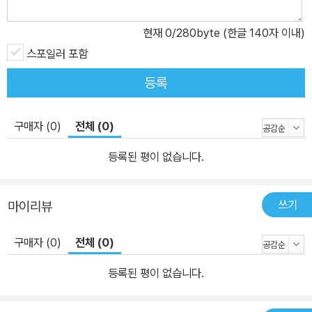
색깔을 찾아내기 위해 잠 못 이루는 미래의 작가들을 위해 소설쓰기
의 기술과 노하우를 망라했다. 최고의 글쓰기 교사들에게 배우는 ‘소
현재
0
/280byte (한글 140자 이내)
설’, ‘창작’에 대한 모든 것 풍부한 실전 연습, 다양한 예문, 생생한 조
스포일러 포함
언 <소설쓰기의 모든 것> 시리즈는 베스트셀러를 여러 권 발표한 소
등록
설가이자 소설창작 강의를 오랫동안 해온 교사들이 각 권을 집필했
다. 직접 시행착오를 겪으며 소설을 써온 내공과 수많은 작가 지망생
의 습작소설을 수년간 지도해온 경험을 바탕으로 가장 살아 있고 실
구매자 (0)
전체 (0)
질적인 정보만을 다루었다. 특히 초보 작가들이 흔히 저지르는 실수
등록된 평이 없습니다.
와 그들이 쉽게 겪는 좌절에 대해 핵심을 찌르는 지적과 진심 어린 위
로를 함께 건넨다. 무엇보다 다양한 예문과 실전 연습, 핵심 정리가 수
록되어 있어 혼자서도 소설쓰기의 과정을 익힐 수 있다. 1권 ‘플롯과
쓰기
마이리뷰
구조’는 독자를 사로잡는 이야기를 만드는 비법을, 2권 ‘묘사와 배
경’은 독자를 소설 속으로 끌어들이는 방법을, 3권 ‘인물, 감정, 시
구매자 (0)
전체 (0)
점’은 흥미롭고 생동감 넘치는 인물을 창조하는 마법을, 4권 ‘대화’는
등록된 평이 없습니다.
입체적이고 긴박감 넘치는 대화를 쓰는 기술을, 5권 ‘고쳐쓰기’는 효
과적인 퇴고를 하는 체계적인 과정을 다룬다. 글쓰기가 막연해질 때