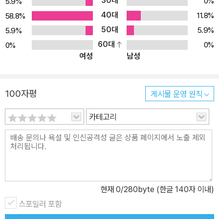
30대
0%
5.9%
40대
11.8%
58.8%
50대
5.9%
5.9%
60대
0%
0%
여성
남성
100자평
게시물 운영 원칙
카테고리
현재
0
/280byte (한글 140자 이내)
스포일러 포함