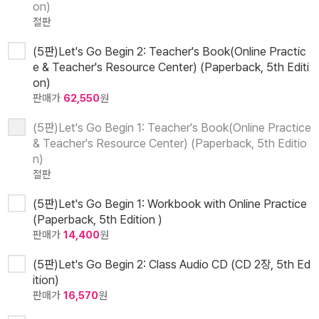
on)
절판
(5판)Let's Go Begin 2: Teacher's Book(Online Practic
e & Teacher's Resource Center) (Paperback, 5th Editi
on)
판매가
62,550
원
(5판)Let's Go Begin 1: Teacher's Book(Online Practice
& Teacher's Resource Center) (Paperback, 5th Editio
n)
절판
(5판)Let's Go Begin 1: Workbook with Online Practice
(Paperback, 5th Edition )
판매가
14,400
원
(5판)Let's Go Begin 2: Class Audio CD (CD 2장, 5th Ed
ition)
판매가
16,570
원