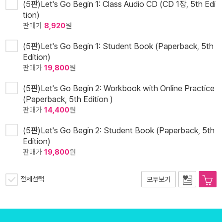
(5판)Let's Go Begin 1: Class Audio CD (CD 1장, 5th Edi
tion)
판매가
8,920
원
(5판)Let's Go Begin 1: Student Book (Paperback, 5th
Edition)
판매가
19,800
원
(5판)Let's Go Begin 2: Workbook with Online Practice
(Paperback, 5th Edition )
판매가
14,400
원
(5판)Let's Go Begin 2: Student Book (Paperback, 5th
Edition)
판매가
19,800
원
전체선택
모두보기