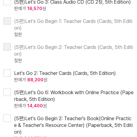
(5판)Let's Go 3: Class Audio CD (CD 2장, 5th Edition)
판매가
16,570
원
(5판)Let's Go Begin 1: Teacher Cards (Cards, 5th Editi
on)
절판
(5판)Let's Go Begin 2: Teacher Cards (Cards, 5th Editi
on)
절판
Let's Go 2: Teacher Cards (Cards, 5th Edition)
판매가
88,200
원
(5판)Let's Go 6: Workbook with Online Practice (Pape
rback, 5th Edition)
판매가
14,400
원
(5판)Let's Go Begin 2: Teacher's Book(Online Practic
e & Teacher's Resource Center) (Paperback, 5th Editi
on)