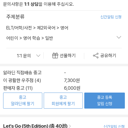
문의사항은
1:1 상담
을 이용해 주십시오.
주제분류
신간알림 신청
ELT/어학/사전
>
제2외국어
>
영어
어린이
>
영어 학습
>
일반
선물하기
공유하기
알라딘 직접배송 중고
-
이 광활한 우주점 (4)
7,300원
판매자 중고 (11)
6,000원
중고
중고
중고 등록
알라딘에 팔기
회원에게 팔기
알림 신청
Let's Go (5th Edition) (총 40권)
신간알림 신청