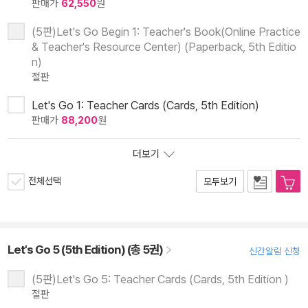
판매가
62,550
원
(5판)Let's Go Begin 1: Teacher's Book(Online Practice
& Teacher's Resource Center) (Paperback, 5th Editio
n)
절판
Let's Go 1: Teacher Cards (Cards, 5th Edition)
판매가
88,200
원
더보기
전체선택
모두보기
Let's Go 5 (5th Edition) (총 5권)
신간알림 신청
(5판)Let's Go 5: Teacher Cards (Cards, 5th Edition )
절판