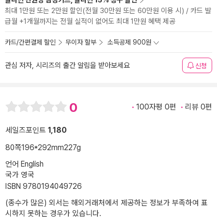
알라딘 만권당 삼성카드, 알라딘 15% 청구 할인
최대 1만원 또는 2만원 할인(전월 30만원 또는 60만원 이용 시) / 카드 발
급월 +1개월까지는 전월 실적이 없어도 최대 1만원 혜택 제공
카드/간편결제 할인
무이자 할부
소득공제 900원
관심 저자, 시리즈의 출간 알림을 받아보세요
신청
0
100자평 0편
리뷰 0편
세일즈포인트
1,180
80쪽
196*292mm
227g
언어 English
국가 영국
ISBN 9780194049726
(종수가 많은) 외서는 해외거래처에서 제공하는 정보가 부족하여 표
시하지 못하는 경우가 있습니다.