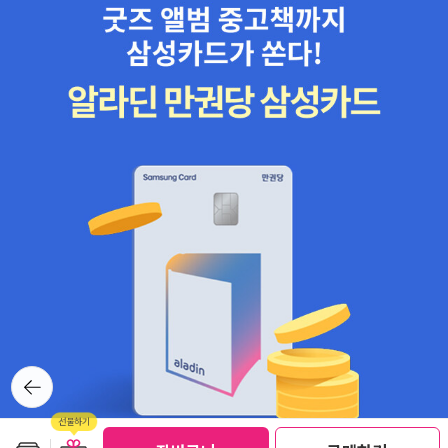
뒤로가
기
보관함담기
선물하기