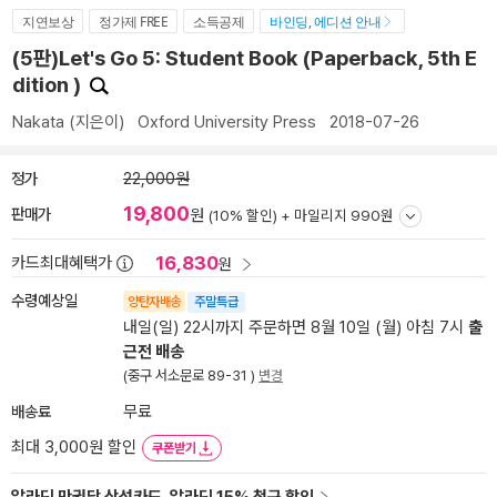
지연보상
정가제 FREE
소득공제
바인딩, 에디션 안내
(5판)Let's Go 5: Student Book (Paperback, 5th E
dition )
Nakata
(지은이)
Oxford University Press
2018-07-26
정가
22,000원
19,800
판매가
원
(10% 할인) +
마일리지 990원
16,830
카드최대혜택가
원
수령예상일
양탄자배송
주말특급
내일(일) 22시까지 주문하면 8월 10일 (월) 아침 7시
출
근전 배송
(중구 서소문로 89-31 )
변경
배송료
무료
최대 3,000원 할인
쿠폰받기