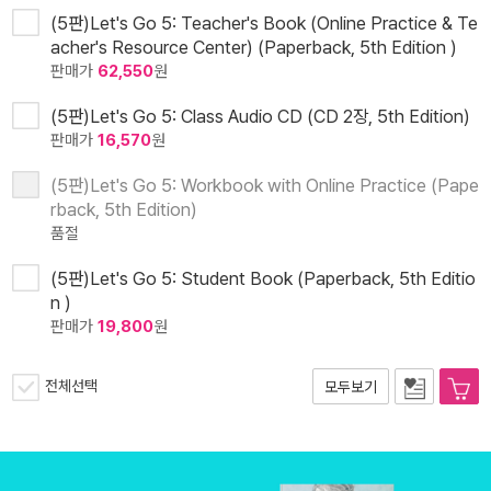
(5판)Let's Go 5: Teacher's Book (Online Practice & Te
acher's Resource Center) (Paperback, 5th Edition )
판매가
62,550
원
(5판)Let's Go 5: Class Audio CD (CD 2장, 5th Edition)
판매가
16,570
원
(5판)Let's Go 5: Workbook with Online Practice (Pape
rback, 5th Edition)
품절
(5판)Let's Go 5: Student Book (Paperback, 5th Editio
n )
판매가
19,800
원
전체선택
모두보기