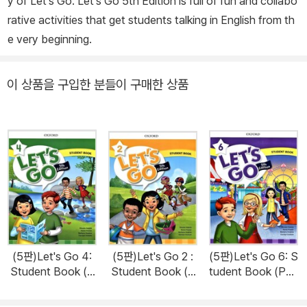
y of Let's Go. Let's Go 5th Edition is full of fun and collabo
rative activities that get students talking in English from th
e very beginning.
이 상품을 구입한 분들이 구매한 상품
(5판)Let's Go 4:
(5판)Let's Go 2 :
(5판)Let's Go 6: S
Student Book (P
Student Book (P
tudent Book (Pap
aperback, 5th Edi
aperback, 5th Edi
erback, 5th Editio
tion)
tion)
n)