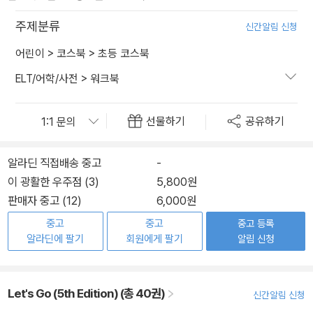
주제분류
신간알림 신청
어린이
>
코스북
>
초등 코스북
ELT/어학/사전
>
워크북
선물하기
공유하기
알라딘 직접배송 중고
-
이 광활한 우주점 (3)
5,800원
판매자 중고 (12)
6,000원
중고
중고
중고 등록
알라딘에 팔기
회원에게 팔기
알림 신청
Let's Go (5th Edition) (총 40권)
신간알림 신청