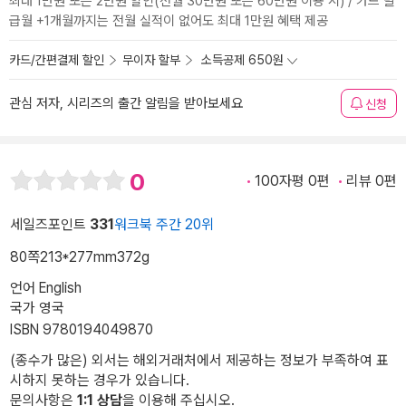
최대 1만원 또는 2만원 할인(전월 30만원 또는 60만원 이용 시) / 카드 발
급월 +1개월까지는 전월 실적이 없어도 최대 1만원 혜택 제공
카드/간편결제 할인
무이자 할부
소득공제 650원
관심 저자, 시리즈의 출간 알림을 받아보세요
신청
0
100자평 0편
리뷰 0편
세일즈포인트
331
워크북 주간 20위
80쪽
213*277mm
372g
언어 English
국가 영국
ISBN 9780194049870
(종수가 많은) 외서는 해외거래처에서 제공하는 정보가 부족하여 표
시하지 못하는 경우가 있습니다.
문의사항은
1:1 상담
을 이용해 주십시오.