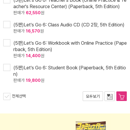
(5판)Let's Go 6: Teacher's Book (Online Practice & Te
acher's Resource Center) (Paperback, 5th Edition)
판매가
62,550
원
(5판)Let's Go 6: Class Audio CD (CD 2장, 5th Edition)
판매가
16,570
원
(5판)Let's Go 6: Workbook with Online Practice (Pape
rback, 5th Edition)
판매가
14,400
원
(5판)Let's Go 6: Student Book (Paperback, 5th Editio
n)
판매가
19,800
원
전체선택
모두보기