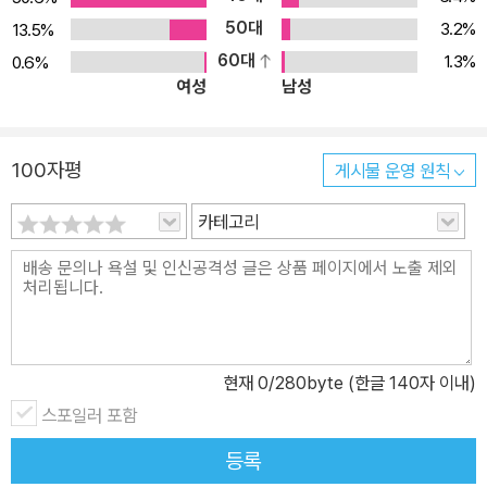
50대
3.2%
13.5%
60대
1.3%
0.6%
여성
남성
100자평
게시물 운영 원칙
카테고리
현재
0
/280byte (한글 140자 이내)
스포일러 포함
등록