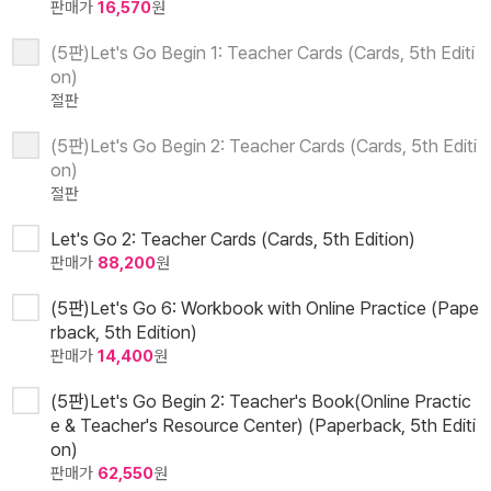
판매가
16,570
원
(5판)Let's Go Begin 1: Teacher Cards (Cards, 5th Editi
on)
절판
(5판)Let's Go Begin 2: Teacher Cards (Cards, 5th Editi
on)
절판
Let's Go 2: Teacher Cards (Cards, 5th Edition)
판매가
88,200
원
(5판)Let's Go 6: Workbook with Online Practice (Pape
rback, 5th Edition)
판매가
14,400
원
(5판)Let's Go Begin 2: Teacher's Book(Online Practic
e & Teacher's Resource Center) (Paperback, 5th Editi
on)
판매가
62,550
원