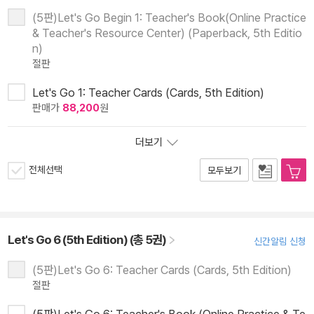
(5판)Let's Go Begin 1: Teacher's Book(Online Practice
& Teacher's Resource Center) (Paperback, 5th Editio
n)
절판
Let's Go 1: Teacher Cards (Cards, 5th Edition)
판매가
88,200
원
더보기
전체선택
모두보기
Let's Go 6 (5th Edition) (총 5권)
신간알림 신청
(5판)Let's Go 6: Teacher Cards (Cards, 5th Edition)
절판