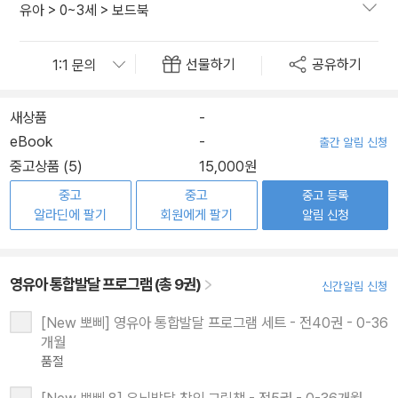
유아
>
0~3세
>
보드북
선물하기
공유하기
새상품
-
eBook
-
출간 알림 신청
중고상품 (5)
15,000원
중고
중고
중고 등록
알라딘에 팔기
회원에게 팔기
알림 신청
영유아 통합발달 프로그램 (총 9권)
신간알림 신청
[New 뽀삐] 영유아 통합발달 프로그램 세트 - 전40권 - 0-36
개월
품절