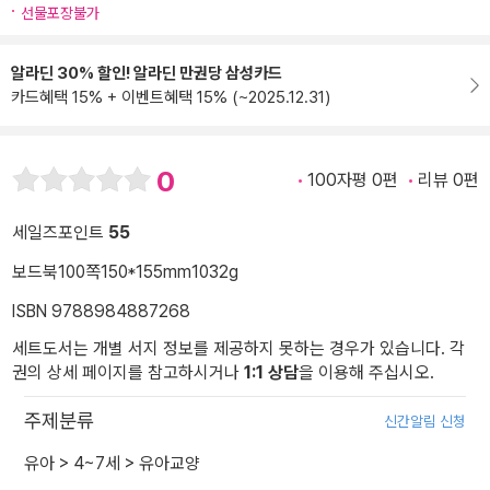
선물포장불가
알라딘 30% 할인! 알라딘 만권당 삼성카드
카드혜택 15% + 이벤트혜택 15% (~2025.12.31)
0
100자평 0편
리뷰 0편
세일즈포인트
55
보드북
100쪽
150*155mm
1032g
ISBN 9788984887268
세트도서는 개별 서지 정보를 제공하지 못하는 경우가 있습니다. 각
권의 상세 페이지를 참고하시거나
1:1 상담
을 이용해 주십시오.
주제분류
신간알림 신청
유아
>
4~7세
>
유아교양