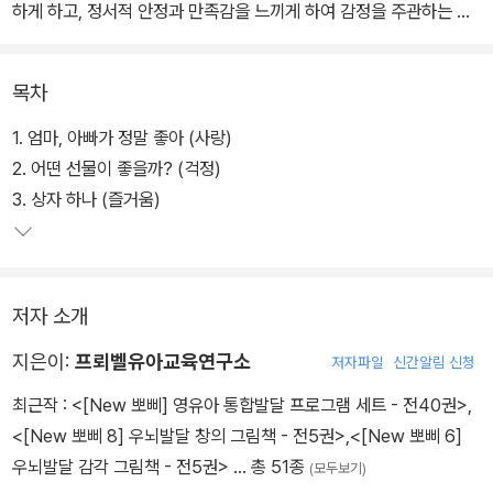
하게 하고, 정서적 안정과 만족감을 느끼게 하여 감정을 주관하는 우
뇌의 발달을 돕는다.
목차
1. 엄마, 아빠가 정말 좋아 (사랑)
2. 어떤 선물이 좋을까? (걱정)
3. 상자 하나 (즐거움)
저자 소개
지은이:
프뢰벨유아교육연구소
저자파일
신간알림 신청
최근작 :
<[New 뽀삐] 영유아 통합발달 프로그램 세트 - 전40권>
,
<[New 뽀삐 8] 우뇌발달 창의 그림책 - 전5권>
,
<[New 뽀삐 6]
우뇌발달 감각 그림책 - 전5권>
… 총 51종
(모두보기)