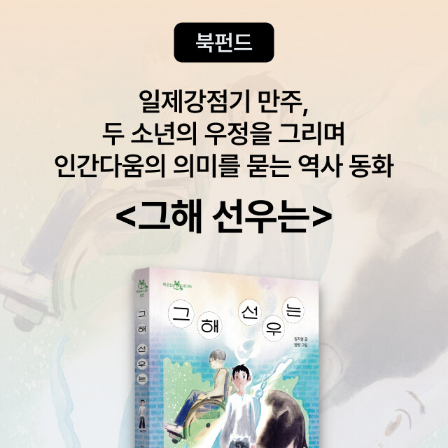
다. 제9장 “유럽 정보 네트워크와 사이버 안보: EU INTCEN과 ENI
SA의 사례(황예은)”는 유럽연합의 사이버 안보 전략과 안보 위협 관
련 정보 네트워크 간 연결 지점을 살펴봄으로써, 유럽의 지역차원에
서 형성되고 있는 사이버 협력 거버넌스 모델을 살펴보았다. <저자
소개> 지은이 김상배 서울대학교 정치외교학부 교수 민병원 이화여
자대학교 정치외교학과 교수 이상지 서울대학교 정치외교학부 외교
학전공 대학원 김보라 이화여자대학교 정치외교학과 대학원 고은송
서울대학교 정치외교학부 외교학전공 이진경 이화여자대학교 정치외
교학과 대학원 이종진 서울대학교 국제문제연구소 주임연구원 유신
우 서울대학교 국제문제연구소 연구원 도호정 이화여자대학교 정치
외교학과 대학원 정하연 이화여자대학교 이화사회과학원 황예은 한
중일3국협력사무국(TCS) 정무연구원