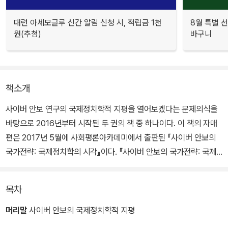
대런 아세모글루 신간 알림 신청 시, 적립금 1천
8월 특별 선
원(추첨)
바구니
책소개
사이버 안보 연구의 국제정치학적 지평을 열어보겠다는 문제의식을
바탕으로 2016년부터 시작된 두 권의 책 중 하나이다. 이 책의 자매
편은 2017년 5월에 사회평론아카데미에서 출판된 『사이버 안보의
국가전략: 국제정치학의 시각』이다. 『사이버 안보의 국가전략: 국제
정치학의 시각』이 사이버 안보의 국제정치학적 기본논제들을 다룬
교과서의 성격을 띠었다면, 이 책은 국제정치학이 탐구해야 할 사이
목차
버 안보의 응용주제들을 제시한 연구서이다.
머리말
사이버 안보의 국제정치학적 지평