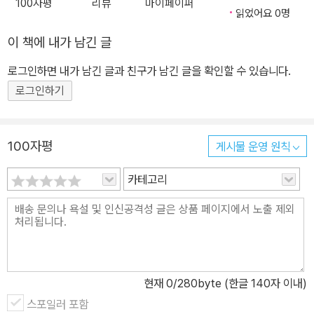
100자평
리뷰
마이페이퍼
서 본 국제정치학적 지평 이 책은 다음과 같은 세 가지 측면에서 국제
읽었어요 0명
정치학적 지평을 보여주고자 했다. 사이버 안보 ‘전략연구’의 지평. 사
이 책에 내가 남긴 글
이버 안보의 중요성이 커지면서 세계 주요국들은 국가전략 차원에서
사이버 안보의 문제에 접근하고 있다. 이 책에서도 미국과 중국의 사
로그인하면 내가 남긴 글과 친구가 남긴 글을 확인할 수 있습니다.
례를 좀 더 심층적으로 분석한 이론적·경험적 연구를 진행했다. 사이
로그인하기
버 안보 ‘외교연구’의 지평. 일국 차원의 외교전략 추진을 넘어서 양자
관계의 맥락에서 보는 국제협력의 내용과 한계를 검토하였으며, 더
나아가 미국과 중국 두 강대국이 자국 주도의 네트워크를 건설하기
100자평
게시물 운영 원칙
위해 전개한 사이버 안보 분야의 동맹전략에 대해서도 살펴보았다.
카테고리
특히 핵안보와 사이버 안보 등과 같은 이슈 간 비교연구의 시각을 제
시하였다. 사이버 안보 ‘규범연구’의 지평. 최근 사이버 안보의 양자
및 삼자 협력의 틀을 넘어서 다자간 협력을 통해서 국제규범을 모색
하려는 노력이 진행 중이다. 이러한 노력 중의 하나가 전통 국제법을
적용하려는 탈린매뉴얼의 시도이다. 이 책에서는 유럽연합 차원에서
추구된 사이버 안보 협력의 사례에 대한 검토를 통해서 새로운 안보
현재
0
/280byte (한글 140자 이내)
패러다임에 기반을 둔 복원력의 개념과 이를 반영한 새로운 규범의
스포일러 포함