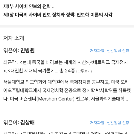
제1부 사이버 안보의 전략
제1장 미국의 사이버 안보 정치와 정책: 안보화 이론의 시각
저자 소개
엮은이:
민병원
저자파일
신간알림 신청
최근작 :
<현대 중국을 바라보는 세계의 시선>
,
<네트워크 국제정치
>
,
<대전환 시대의 국가론>
… 총 24종
(모두보기)
서울대학교 외교학과와 대학원에서 국제정치를 공부하고, 미국 오하
이오주립대학교에서 국제정치학 전공으로 정치학 박사학위를 취득했
다. 미국 머숀센터(Mershon Center) 펠로우, 서울과학기술대학교
IT정책대학원 교수를 거쳐 현재 이화여자대학교 정치외교학과 교수
로 재직하고 있다. 복잡계 이론을 바탕으로 국제정치 현상을 탐구하
엮은이:
김상배
저자파일
신간알림 신청
는 데 관심을 기울이고 있으며, 특히 안보, 문화, 정보기술, 그리고 국
제정치 이론 분야에서 다양한 주제로 학술지에 논문을 게재해 왔다.