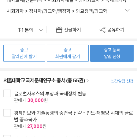
대학교재/전문서적
>
사회과학계열
>
정치외교학
>
국제정치학
사회과학
>
정치학/외교학/행정학
>
외교정책/외교학
선물하기
공유하기
중고
중고
중고 등록
알라딘에 팔기
회원에게 팔기
알림 신청
서울대학교 국제문제연구소 총서 (총 55권)
신간알림 신청
글로벌사우스의 부상과 국제정치 변동
판매가
30,000
원
경제안보와 기술동맹의 중견국 전략 - 인도·태평양 시대의 글로
벌 중추국가
판매가
27,000
원