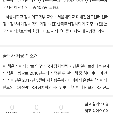
최근작 :
<국제정치학>
,
<인공지능과 국제정치 전환>
,
<인공지능과
저서로는 『복잡계로 풀어내는 국제정치』(2005)가 있으며, 공동 집
국제정치 전환>
… 총 107종
(모두보기)
필 및 편집 저서로는 『복잡계 워크샵』(2006), 『탈냉전 이후 국제관
- 서울대학교 정치외교학부 교수 - 서울대학교 미래전연구센터 센터
계와 북한의 변화』(2009), 『집단지성의 정치경제』(2011), 『동아시
장 - 정보세계정치학회 회장 - (전)한국국제정치학회 회장 - (전)한
아의 보편성과 특수성』(2014), 『장소와 의미』(2017), 『사이버 안보
국사이버안보학회 회장 - 대표 저서: 『미중 디지털 패권경쟁: 기술-안
의 국제정치학적 지평』(2018) 등이 있다.
보-권력의 복합지정학』, 『아라크네의 국제정치학: 네트워크 세계정
치이론의 도전』 - 연구 분야: 정보혁명 · 네트워크 세계정치, 중견국
외교, 사이버안보 · 디지털경제 연구
출판사 제공 책소개
이 책은 사이버 안보 연구의 국제정치학적 지평을 열어보겠다는 문제
의식을 바탕으로 2016년부터 시작된 두 권의 책 중 하나이다. 이 책
의 자매편은 2017년 5월에 사회평론아카데미에서 출판된 『사이버
안보의 국가전략: 국제정치학의 시각』이다. 『사이버 안보의 국가전
략: 국제정치학의 시각』이 사이버 안보의 국제정치학적 기본논제들
을 다룬 교과서의 성격을 띠었다면, 이 책은 국제정치학이 탐구해야
읽고 싶어요 0명
0
0
0
할 사이버 안보의 응용주제들을 제시한 연구서이다. 세 가지 측면에
읽고 있어요 0명