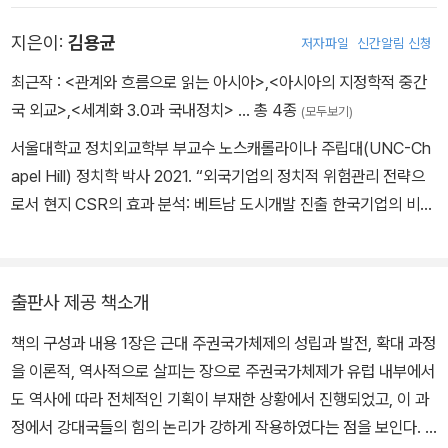
지은이:
김용균
저자파일
신간알림 신청
최근작 :
<관계와 흐름으로 읽는 아시아>
,
<아시아의 지정학적 중간
국 외교>
,
<세계화 3.0과 국내정치>
… 총 4종
(모두보기)
서울대학교 정치외교학부 부교수 노스캐롤라이나 주립대(UNC-Ch
apel Hill) 정치학 박사 2021. “외국기업의 정치적 위험관리 전략으
로서 현지 CSR의 효과 분석: 베트남 도시개발 진출 한국기업의 비시
장 전략 비교.” 『동남아시아연구』 2021. “베트남의 세계화 전략과 경
제개혁의 정치.” 『세계화 3.0과 국내정치』 (서울: 명인문화사) 202
0. “주권과 체제안보: 동남아시아 국가들의 대중 외교정책 비교연
출판사 제공 책소개
구.” 『주권과 비교지역질서』 (서울: 사회평론아카데미)
책의 구성과 내용 1장은 근대 주권국가체제의 성립과 발전, 확대 과정
을 이론적, 역사적으로 살피는 장으로 주권국가체제가 유럽 내부에서
도 역사에 따라 전체적인 기획이 부재한 상황에서 진행되었고, 이 과
정에서 강대국들의 힘의 논리가 강하게 작용하였다는 점을 보인다. 1