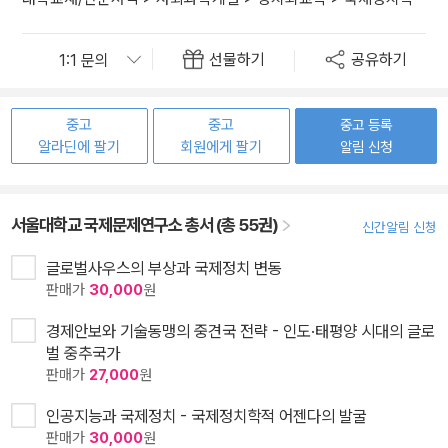
선물하기
공유하기
중고
중고
중고 등록
알라딘에 팔기
회원에게 팔기
알림 신청
서울대학교 국제문제연구소 총서 (총 55권)
신간알림 신청
글로벌사우스의 부상과 국제정치 변동
판매가
30,000
원
경제안보와 기술동맹의 중견국 전략 - 인도·태평양 시대의 글로
벌 중추국가
판매가
27,000
원
인공지능과 국제정치 - 국제정치학적 어젠다의 발굴
판매가
30,000
원