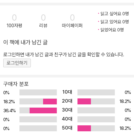
648년 베스트팔렌 조약 전후 유럽 지역질서의 조직원리를 살펴봄으
로써 주권의 개념과 정착 과정을 추적한다. 2장은 역사사회학적 접근
읽고 싶어요 0명
0
0
0
법 중 영국의 국제정치학자 로젠버그(Justin Rosenberg)의 ‘불균
읽고 있어요 0명
100자평
리뷰
마이페이퍼
등결합발전론’에 근거하여 30년전쟁(1618-1648)의 기원을 설명한
읽었어요 0명
다. 30년 전쟁은 유럽에서 근대적인 국제정치체제가 확립되는 과정
이 책에 내가 남긴 글
에서 전환점 역할을 한 역사적 사건으로 알려져 있다. 이 장은 로젠버
그의 불균등결합발전론에 관해 간략히 소개한 후, 30년전쟁의 기원
로그인하면 내가 남긴 글과 친구가 남긴 글을 확인할 수 있습니다.
에 관련하여 전쟁의 기원을 경제발전 경로의 불균등성, 중앙정부-귀
로그인하기
족 관계의 불균등성, 유럽-오스만제국 발전경로의 불균등성 세 가지
요인으로 검토하고 있다. 3장은 탈근대적 네트워크 주권을 추구하며
구매자 분포
자유세계질서를 구축해온 미국외교의 보편주의적 전통과 근대주권의
10대
0%
0%
(재)완성을 열망하는 패권하강기 포퓰리스트 대전략의 대조를 통해
20대
18.2%
18.2%
오늘날 구조적 변동의 의미를 질문한다. 자유국제주의에 기반을 둔
30대
0%
36.4%
초국적-탈베스트팔렌적 기획이 비자유주의적-대륙적 근대주권국가
40대
기획에 의해 잠식되는 현재의 역사적 국면에 대해 주권 개념을 중심
0%
0%
으로 분석함으로써, 미래 세계질서의 향방을 예측해 보는 것이 본 장
50대
18.2%
0%