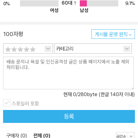
의 목표이다. 이는 최근 정치학계에서 새롭게 제기되고 있는 포퓰리
60대
9.1%
0%
여성
남성
즘/민족주의의 귀환과 반동의 국제정치 부상이라는 문제들과 결부된
다. 트럼프와 같은 포퓰리스트들이 어떻게 온전한 국가와 민족경계의
재공고화라는 실현 불가능한 약속을 통해 대중을 동원하며 현재의 탈
100자평
게시물 운영 원칙
지구화 과정을 선도해 왔는지를 살펴보고, 이것이 미래 세계질서에
가져올 효과에 대해 논하고 있다. 4장은 서구 사회에서 역사적으로
카테고리
발전되어 온 주권국가 개념이 중동 지역에서는 온전히 적용되기 어렵
다는 사실을 고려하여 중동 주권의 불완전한 속성과 그에 따른 정치
불안정 요인을 찾고 있다. 이 장은 우선 중동 국가의 인공성이 갖는 의
미를 재고하고, 탈식민화 과정에서 근대 국가체제를 받아들여야 했던
중동 지역에서 서구적 주권 개념이 갖는 제한성을 고찰한다. 이를 통
현재
0
/280byte (한글 140자 이내)
해 이 장은 중동 불완전 주권의 속성으로 내정불간섭 원칙의 부정, 안
스포일러 포함
보 복합화, 분리주의 운동을 제시하였고, 이러한 변수는 시리아 내전
의 사례에서 정치적 갈등을 심화시키는 원인으로 평가하고 있다. 5장
등록
은 미국 대통령과 일본 수상 간의 정상회담에서 발표된 이른바 ‘한국
조항’을 통해 한국안보에 대한 양국의 인식을 보여주고 있다. 닉슨 대
구매자 (0)
전체 (0)