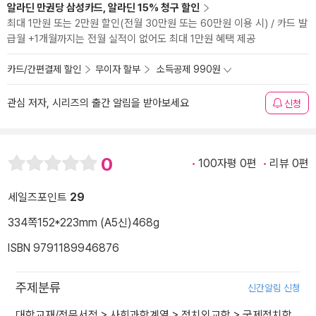
알라딘 만권당 삼성카드, 알라딘 15% 청구 할인
최대 1만원 또는 2만원 할인(전월 30만원 또는 60만원 이용 시) / 카드 발
급월 +1개월까지는 전월 실적이 없어도 최대 1만원 혜택 제공
카드/간편결제 할인
무이자 할부
소득공제 990원
관심 저자, 시리즈의 출간 알림을 받아보세요
신청
0
100자평 0편
리뷰 0편
세일즈포인트
29
334쪽
152*223mm (A5신)
468g
ISBN 9791189946876
주제분류
신간알림 신청
대학교재/전문서적
>
사회과학계열
>
정치외교학
>
국제정치학