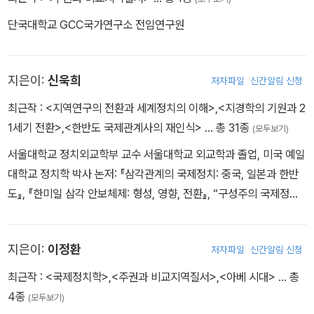
단국대학교 GCC국가연구소 전임연구원
지은이:
신욱희
저자파일
신간알림 신청
최근작 :
<지역연구의 전환과 세계정치의 이해>
,
<지경학의 기원과 2
1세기 전환>
,
<한반도 국제관계사의 재인식>
… 총 31종
(모두보기)
서울대학교 정치외교학부 교수 서울대학교 외교학과 졸업, 미국 예일
대학교 정치학 박사 논저: 『삼각관계의 국제정치: 중국, 일본과 한반
도』, 『한미일 삼각 안보체제: 형성, 영향, 전환』, “구성주의 국제정치
이론의 의미와 한계”
지은이:
이정환
저자파일
신간알림 신청
최근작 :
<국제정치학>
,
<주권과 비교지역질서>
,
<아베 시대>
… 총
4종
(모두보기)