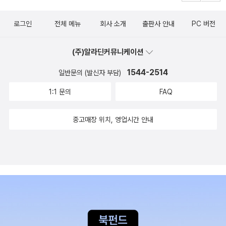
기획을 정권의 가장 중요한 과제로 설정하고 이를 위해 역대 어느 정
권보다 매진하였다. 이 글은 2020년 9월로 아베 정권이 교체되었지
로그인
전체 메뉴
회사 소개
출판사 안내
PC 버전
만 일본의 주권국가 완성 기획은 앞으로도 지속될 것이며 이때 젠더
정치는 여성들의 실질적인 세력화의 움직임과 함께 지금까지보다 더
(주)알라딘커뮤니케이션
복잡한 형태로 진행될 것으로 본다. 향후 여성 주체와 젠더관계가 어
1544-2514
일반문의 (발신자 부담)
떻게 동원되고 주권국가의 건설에 공헌하는지에 대한 면밀한 분석을
통해 주권국가의 내용과 동력을 이해하는 필수 불가결한 시각을 확립
1:1 문의
FAQ
할 필요성을 강조하고 있다. 8장은 중국의 책임대국 역할과 주권 인
식을 연결하여 고찰하고 있다. 중국은 줄곧 대외적으로 ‘내정불간섭’
중고매장 위치, 영업시간 안내
원칙과 ‘주권존중’ 원칙을 주장하며 절대적 주권관을 고수해왔다. 이
글은 “불완전주권 국가”인 중국은 자국이 가진 주권이슈와 관련된 취
약성 때문에 여전히 ‘내정불간섭’ 원칙을 강하게 주장할 것이라고 본
다. 주권의 문제에 있어 중국은 이중 잣대를 적용하고 있다는 비판을
받을 수 있고, 향후 중국에게 주권 관련 이슈는 외교적으로 딜레마일
수밖에 없다. 9장은 최근 동남아시아 10개국의 대중 외교정책을 비
교 분석하여 주권과 체제안보의 관계를 논한다. 정치체제의 권위주의