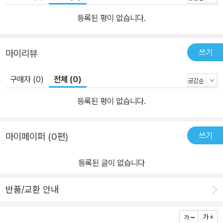
통령과 사토 수상 사이의 회담에서 발표된 한국조항은 이후 다나카
수상 시기의 두 차례 정상회담에서는 표명되지 않았고, 이후 포드 대
등록된 평이 없습니다.
통령과 미키 수상 사이의 정상회담에서 ‘신한국조항’으로 다시 등장
하였다. 이 장은 이와 같은 한국조항의 등장, 부재, 그리고 수정의 측
쓰기
마이리뷰
면을 체제와 행위자, 그리고 한미일 관계의 특성을 함께 고찰하는 ‘주
체-구조 문제’와 ‘복합성’의 관점에서 검토하고 있다. 6장은 1990년
구매자 (0)
전체 (0)
대 후반 일본 안보정책 변화에서 국내정치 변수를 재검토하고 있다.
이 글은 제2기 아베 정권기 안보정책 변화는 1990년대 후반과 마찬
등록된 평이 없습니다.
가지로 미일 안보동맹 강화라는 성격을 지니고, 그 과정에서 드러나
는 국내정치의 양상도 유사하다고 본다. 다만, 과거 자민당 내 존재하
쓰기
마이페이퍼 (0편)
던 대중정책의 상이한 정책지향이 2010년에는 더 이상 찾아보기 어
렵다는 점을 지적한다. 2010년대 아베 정권기 자민당 내 다양성의 부
등록된 글이 없습니다
재는 미일 안보동맹 강화로 인해 발생할 수 있는 미국 군사전략에 대
한 일본의 연루 위험을 피할 헷징 전략의 국내적 여건이 약화되었다
반품/교환 안내
는 것을 의미한다. 7장은 아베 정권의 ‘주권 회복’ 기획을 젠더정치의
관점에서 분석한다. 아베 정권은 헌법 개정으로 상징되는 주권완성