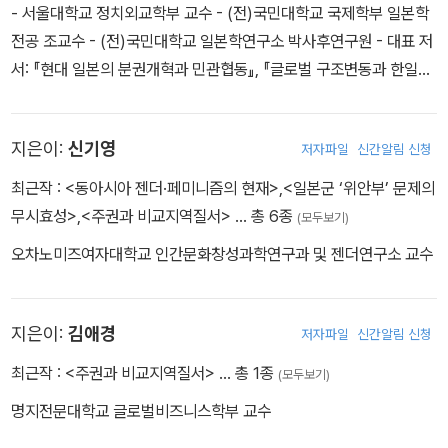
- 서울대학교 정치외교학부 교수 - (전)국민대학교 국제학부 일본학
전공 조교수 - (전)국민대학교 일본학연구소 박사후연구원 - 대표 저
서: 『현대 일본의 분권개혁과 민관협동』, 『글로벌 구조변동과 한일관
계』 - 연구 분야: 일본 정치, 국제정치, 비교정치
지은이:
신기영
저자파일
신간알림 신청
최근작 :
<동아시아 젠더·페미니즘의 현재>
,
<일본군 ‘위안부’ 문제의
무시효성>
,
<주권과 비교지역질서>
… 총 6종
(모두보기)
오차노미즈여자대학교 인간문화창성과학연구과 및 젠더연구소 교수
지은이:
김애경
저자파일
신간알림 신청
최근작 :
<주권과 비교지역질서>
… 총 1종
(모두보기)
명지전문대학교 글로벌비즈니스학부 교수