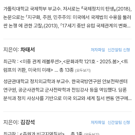
가톨릭대학교 국제학부 부교수. 저서로는 『국제정치의 탄생』(2018),
논문으로는 「지구화, 주권, 민주주의: 미국에서 국제법의 수용을 둘러
싼 논쟁 에 관한 고찰」(2013), 「17세기 중반 유럽 국제관계의 변화에
관한 연구」(2012) 등이 있음.
지은이:
차태서
저자파일
신간알림 신청
최근작 :
<미중 관계 레볼루션>
,
<문화과학 121호 - 2025.봄>
,
<트
럼프의 귀환, 미국의 미래>
… 총 13종
(모두보기)
성균관대학교 정치외교학과 부교수. 한국국방연구원 안보전략센터
연구원, 공군사관학교 군사전략학과 전임강사 등을 역임했다. 담론
분석과 정치 사상사를 기반으로 미국 외교와 세계 질서 변동 연구에
집중해 왔다. 주요 저서로 《30년의 위기: 탈단극 시대 미국과 세계질
서》 등이 있다.
지은이:
김강석
저자파일
신간알림 신청
최근작 :
<주권과 비교지역질서>
… 총 1종
(모두보기)