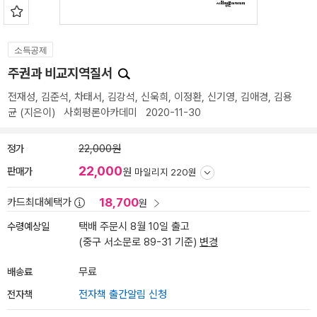
소득공제
주권과 비교지역질서
전재성
,
김준석
,
차태서
,
김강석
,
신욱희
,
이정환
,
신기영
,
김애경
,
김용
균
(지은이)
사회평론아카데미
2020-11-30
정가
22,000원
22,000
판매가
원
마일리지 220원
18,700
카드최대혜택가
원
수령예상일
택배 주문시 8월 10일 출고
(중구 서소문로 89-31 기준)
변경
배송료
무료
전자책
전자책 출간알림 신청