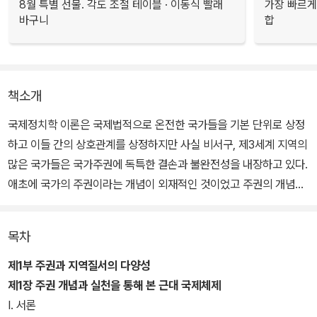
8월 특별 선물. 각도 조절 테이블 · 이동식 빨래
가장 빠르게
바구니
합
책소개
국제정치학 이론은 국제법적으로 온전한 국가들을 기본 단위로 상정
하고 이들 간의 상호관계를 상정하지만 사실 비서구, 제3세계 지역의
많은 국가들은 국가주권에 독특한 결손과 불완전성을 내장하고 있다.
애초에 국가의 주권이라는 개념이 외재적인 것이었고 주권의 개념도
서구 열강의 제국 침탈 속에서 흡수하였기 때문에 그 과정이 순탄치
못했을 뿐 아니라, 구제국의 지속적 간섭, 비서구 국가들 간의 각축,
목차
국내의 독립 추진 세력들 간의 갈등과 경쟁 등 많은 요인들이 작용하
였다.
제1부 주권과 지역질서의 다양성
제1장 주권 개념과 실천을 통해 본 근대 국제체제
비서구 국제질서가 수립되는 과정에서 역외의 강대국들, 특히 미국과
I. 서론