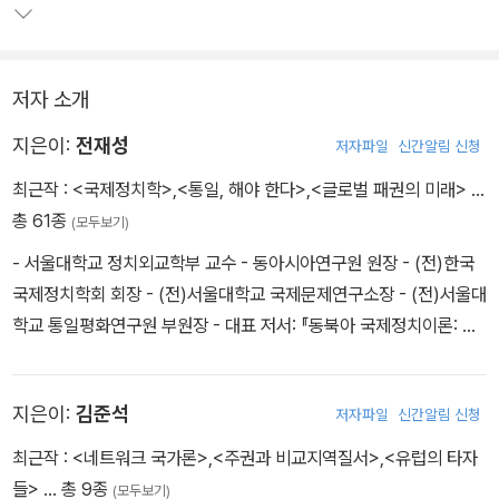
유럽의 강대국들은 때로는 구제국으로서, 때로는 냉전기 초강대국으
로서, 때로는 현재의 패권국으로서 각 지역의 국제정치에 관여해왔
다. 불완전한 주권성을 가진 국가들과 강대국의 관계, 그리고 불완전
저자 소개
주권국가들 간의 관계는 지역별로 변이를 만들면서 독특한 전개를 보
인다. 이 책은 동아시아와 중동의 경우에도 독특한 지역질서와 역내
지은이:
전재성
저자파일
신간알림 신청
국가들 간의 고유한 역학이 있음을 분석하고 있다.
최근작 :
<국제정치학>
,
<통일, 해야 한다>
,
<글로벌 패권의 미래>
…
총 61종
(모두보기)
- 서울대학교 정치외교학부 교수 - 동아시아연구원 원장 - (전)한국
국제정치학회 회장 - (전)서울대학교 국제문제연구소장 - (전)서울대
학교 통일평화연구원 부원장 - 대표 저서: 『동북아 국제정치이론: 불
완전주권국가들의 국제정치』, 『주권과 국제정치: 근대주권국가체제
의 제국적 성격』 - 연구 분야: 국제정치이론, 국제관계사, 동아시아 안
지은이:
김준석
저자파일
신간알림 신청
보론, 한국외교정책
최근작 :
<네트워크 국가론>
,
<주권과 비교지역질서>
,
<유럽의 타자
들>
… 총 9종
(모두보기)