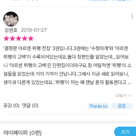
까지 시간이 정해져 있었던 것이다. 게다가 적과 독자를 속이는, 심리
기를 맞는다. 뤼팽은 마지막 순간에 질베르가 쥐여준 수정마개만 지
소설로서의 트릭은. 단언컨대 이 작품이 지금까지 읽은 3권의 '결정
닌 채 가까스로 몸을 피하지만, 두 부하는 경찰에 체포되어 사형선고
판' 중 감히 최고라고 말하고 싶다. 아르센 뤼팽의 고백(단편집)다시
메뉴
를 받는다. 부하들을 구하기 위해 백방으로 알아보던 뤼팽은 수정마
신의 지위로 돌아온 아르센 뤼팽. 일곱 편의 단편이 고르지는 않지만,
김권호
2019-01-27
개에 운하 스캔들과 관련해 매수된 국회의원들의 명단이 숨겨져 있다
'붉은 스카프'와 '아르센 뤼팽의 결혼'은 매우 흥미롭게 읽었다. 이제는
는 사실을 알게 된다. 하지만 그 수정마개는 이미 감쪽같이 사라진 뒤
그의 작품에서 잊혀진 인물인 줄로만 알았던 가니마르가 다시 등장하
'결정판 아르센 뤼팽 전집' 3권입니다.3권에는 '수정마개'와 '아르센
다. 『아르센 뤼팽의 고백』(Les Confidences d’Ars?ne Lupin)｜
는 점도 반갑고, 이전의 작품들의 등장했던 주변인물들을 만날 수 있
뤼팽의 고백'이 수록되어있는데요.둘다 장편인줄 알았는데.,.읽어보
모음집｜1913년 『기암성』과 『813』, 『수정마개』에서 불굴의 의지로
어 좋았다.
니 '아르센 뤼팽의 고백'은 단편집이더라구요.참 어릴적엔 '뤼팽'의 소
시련을 극복해낸 뤼팽이 다시 경쾌하고 발랄한 괴도신사로 돌아왔다.
설들을 읽었는데 거의 기억이 안납니다.그래서 지금 새로 읽어보니,
개개의 작품 수준도 뛰어나, 「그림자 표시」와 「붉은 실크 스카프」는
생각과 다른게 있었는데요..'뤼팽'이 저는 왜 맨날 혼자 활동한다고 생
에드거 앨런 포의 단편들에 필적하는 걸작으로 극찬을 받았다. 첫 단
각했는지?그렇지만 실제로 읽어보니 그는 '부하'들과 함께 작업(?)을
편 「거울놀이」는 누군가가 손거울로 햇빛을 반사해 보내는 암호 퀴즈
더보기
하는데요..'수정마개'에서는 '뤼팽'을 3년동안 따라다니며, 그의 비서
를 해독한 뤼팽이 남작부인 실종사건에 휘말리게 되는 이야기다. 「지
공감 (
0
)
댓글 (0)
처럼 활동하던 '질베르'가 등장합니다.'질베르'는 자신이 눈여겨봤던
옥의 함정」에서는 뤼팽이 좀도둑인 뒤그리발 부인의 간계에 휘말려
'도브레크'의원의 집을 털자고 하고..'뤼팽'과 그의 부하들은 그의 집을
죽음의 위기를 맞는다. 「아르센 뤼팽의 결혼」은 뤼팽이 기발한 작전
텁니다..그리고 '도브레크'가 소장한 고급 소장품들을 차에 싣는 사
끝에 부르봉콩데 가문의 딸과 혼례를 치르는 데 성공하지만 오히려
쓰기
마이페이퍼 (0편)
이..잠시 사라진 '질베르', 그는 '보슈레'라는 왠지 신임 안가는 신입부
커다란 혼란과 맞닥뜨리게 되는 이야기다.