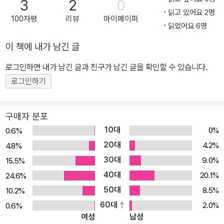
3
2
0
의 누락된 연재분을 세계 최초로 복원해 출간했고, 2012년에는 모리
읽고 있어요 2명
100자평
리뷰
마이페이퍼
스 르블랑 사후 소문만 무성했던 미발표 유작 『아르센 뤼팽의 마지막
읽었어요 6명
사랑』을 프랑스와 동시에 전 세계 최초로 출간했다. 이번에 새로 발굴
이 책에 내가 남긴 글
된 일곱 작품은 성귀수 번역가가 인터넷상에서 어느 뤼피니앵이 남긴
로그인하면 내가 남긴 글과 친구가 남긴 글을 확인할 수 있습니다.
“(모 잡지에서) 작품을 본 것 같다”라는 짤막한 댓글을 근거로 끈질긴
추적을 펼친 끝에 발굴해낸 결과물들이다. 그 과정에서 성귀수 번역
로그인하기
가의 번역을 전적으로 신뢰한 ‘아르센 뤼팽의 친구들 협회’의 전폭적
인 도움이 있었음은 물론이다. ‘아르센 뤼팽의 친구들 협회’는 프랑스
구매자 분포
뤼피놀로지(lupinologie. 뤼팽學)의 중추를 담당하는 단체로 르블랑
10대
0%
0.6%
의 손녀 플로랑스 르블랑을 비롯해 유수의 작가, 철학자 들을 회원으
20대
4.2%
4.8%
로 두고 있다. 뤼팽의 뜨거운 인기만큼 기구한 사연의 작품들 이번에
30대
9.0%
15.5%
새로 발굴된 일곱 작품의 목록을 집필순으로 간단히 나열하면 아래와
40대
20.1%
24.6%
같다. 「아르센 뤼팽, 4막극」(1908) 「아르센 뤼팽의 귀환」(단막극, 1
50대
8.5%
10.2%
920) 「부서진 다리」(단편, 1928) 「이 여자는 내꺼야」(단막극, 193
60대
2.0%
0.6%
0) 「아르센 뤼팽의 외투」(단편, 1931) 「아르센 뤼팽과 함께한 15분」
여성
남성
(단막극, 1932) 『아르센 뤼팽의 마지막 사랑』(장편, 1937) 이 중에