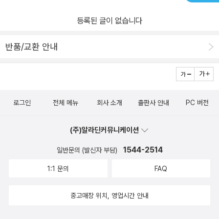
하와 격투중이였습니다.그때 군대와 경찰이 '도브레크'의원의 집을 둘
등록된 글이 없습니다
러싸고.위기의 상황에 '질베르'가 희생하면서 '뤼팽'에게 무엇인가를
전달해주는데요..그것은 바로 '수정마개'홀로 은신처로 돌아온 '뤼
반품/교환 안내
팽'은 '질베르'가 자신에게 '수정마개'를 준 이유와.'수정마개'의 정체가
무엇인지 궁금해하는 가운데..그 다음날 아침 누군가가 '수정마개'를
훔쳐갔음을 알게 되는데요.거기다가 '질베르'와 '보슈레'에게 사형이
선고되었으며두 사람이 곧 '단두대'로 보내짐을 알게 됩니다.부하들의
로그인
전체 메뉴
회사 소개
출판사 안내
PC 버전
목숨을 구해야되는 부담감에, 미스터리한 적까지 등장하여 위험한 상
황에 처해지는 '뤼팽'그리고 '도브레크'의원이 보통 악당이 아님을 알
(주)알라딘커뮤니케이션
게 된 '뤼팽'은 그를 미행하다가.'클라리스'라는 여인을 알게 됩니다..
그녀는 '질베르'의 어머니이자, 몇년전에 자살한 한 의원의 아내였지
1544-2514
일반문의 (발신자 부담)
요.'수정마개'는 기본의 '뤼팽'시리즈와 달리, '뤼팽'이 당하는 장면이
1:1 문의
FAQ
많은데요.신출귀몰한 그의 활약만 보다가. 이번편은 왜 이리 답답한
지.ㅠ.ㅠ아무래도 적이 그만큼 악독하고 사악한 사이코패스 악당이라
중고매장 위치, 영업시간 안내
서 그런것이겠지요그런만큼 마지막 복수가 시원해지는 것이고..말입
니다.'수정마개'를 읽으면서 옛날이나 지금이나, '정치인'들 하는것은