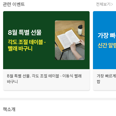
관련 이벤트
전체보기
8월 특별 선물. 각도 조절 테이블 · 이동식 빨래
가장 빠르게
바구니
합
책소개