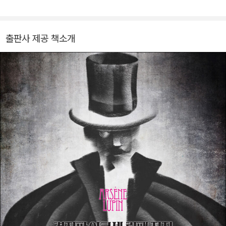
다. 모리스 르블랑의 《결정판 아르센 뤼팽 전집》(전10권)을 비롯해
뇌르 훈장을 수여받았으며, 1941년 77세로 세상을 떠났다.
조르주 바타유의 《불가능》, 장 주네의 《꽃피는 노트르담》, 장 튈레의
《자살가게》, 알렉상드르 졸리앙의 《왜냐고 묻지 않는 삶》, 투생 디누
출판사 제공 책소개
아르의 《침묵의 서》, 마테를링크 선집 《꽃의 지혜》(외 2권), 폴린 레
아주의 《O이야기》, 가스통 르루의 《오페라의 유령》, 아멜리 노통브
의 《적의 화장법》, ‘스피노자의 정신’의 《세 명의 사기꾼》, 사무엘 오
귀스트 티소의 《읽고 쓰는 사람의 건강》, 피에르 토마 위르토의 《방
귀의 예술》, 힐레어 벨록의 《노예국가》, 토르케마다의 《카인의 턱뼈》
등 100여 권을 우리말로 옮겼다. 《사제와 죽어가는 자의 대화》를 시
작으로 2014년부터 사드 전집을 기획, 번역해오고 있다.