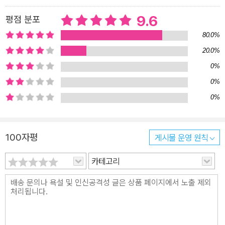
서 『아르센 뤼팽의 마지막 사랑』 제외하고는, 모두 국내에 처음 선보
9.6
평점 분포
이는 작품들이다. 특히 「이 여자는 내꺼야」와 「아르센 뤼팽과 함께한
80.0%
15분」은 프랑스에서도 아직까지 극소수 뤼피니앵들에게만 공개된 희
20.0%
귀작이다. 「아르센 뤼팽, 4막극」 아테네 극장 초연이 대성공을 거둔
0%
뒤, 무려 40여 년 이상 연속해서 공연되었던 인기 희곡이다. 미국에
서는 「아르센 뤼팽의 귀환」을 바탕으로 영화 「아르센 뤼팽 돌아오다」
0%
가 만들어져 큰 흥행을 거두기도 했다. 「부서진 다리」는 프랑스어 원
0%
본이 없는 기구한 사연의 작품이다. 당시 전 세계적으로 뜨거운 인기
를 누리던 뤼팽의 단편들은 집필이 끝나기 무섭게 일찌감치 번역되
100자평
게시물 운영 원칙
어, 프랑스보다 먼저 영국과 미국 등지에서 출간되곤 했는데, 이 작품
은 영역본들에는 일관되게 실려 있음에도 자필 원고나 타이핑 원고를
카테고리
찾아볼 수가 없어 뤼피니앵들을 당혹케 하고 있다. 1924년 프랑스에
서「에르퀼 프티그리의 이빨」이라는 제목으로 발표되었다가 일부 수
정을 거쳐 2년 뒤 뉴욕에서 새로이 발표된 단편 「아르센 뤼팽의 외투」
도 있다. 프랑스도, 일본도 해내지 못한 한국 번역사에 길이 남을 쾌거
『결정판 아르센 뤼팽 전집』은 2018년 현재까지 이른바 ‘뤼팽 정전(c