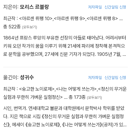
지은이:
모리스 르블랑
저자파일
신간알림 신청
최근작 :
<아르센 뤼팽 10>
,
<아르센 뤼팽 9>
,
<아르센 뤼팽 8>
…
총 522종
(모두보기)
1864년 프랑스 루앙의 부유한 선장의 아들로 태어났다. 어려서부터
키워 오던 작가의 꿈을 이루기 위해 21세에 파리에 정착해 본격적으
로 문학을 공부했으며, 27세에 신문 기자가 되었다. 1905년 7월, 월
간지 〈주 세 투〉에 매력적인 괴도 ‘아르센 뤼팽’을 주인공으로 한 단편
〈아르센 뤼팽, 체포되다〉를 발표하며 이름을 알리기 시작했다. 질서와
옮긴이:
성귀수
저자파일
신간알림 신청
상식을 조롱하는 매혹적인 괴도 아르센 뤼팽의 등장에 독자들은 열광
했고, 1907년 단편집 《괴도 신사 아르센 뤼팽》을 출간하고 연이어
최근작 :
<숭고한 노이로제>
,
<나는 어떻게 쓰는가>
,
<정신의 무거운
뤼팽을 주인공으로 한 소설 《아르센 뤼팽 대 헐록 숌즈》 《기암성》 《8
실험과 무한히 가벼운 실험정신>
… 총 173종
(모두보기)
13》 《서른 개의 관》 등을 출간하여 큰 성공을 거두었다. 35년에 걸쳐
시인, 번역가. 연세대학교 불문과 대학원에서 문학박사 학위를 받았
괴도 뤼팽을 주인공으로 60여 편에 이르는 작품을 집필했으며, 뤼팽
다. 지은 책으로 시집 《정신의 무거운 실험과 무한히 가벼운 실험정
은 국민적 영웅으로 폭발적인 인기를 얻었다. 대중소설 작가로 애국
신》, 에세이 《숭고한 노이로제》, 《나는 어떻게 쓰는가》(공저)가 있
심을 고취시켰다는 공적을 인정받아 프랑스 최고의 훈장인 레지옹 도