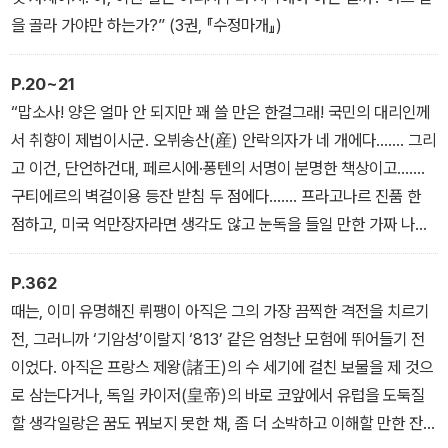
이번에 새로 발굴된 일곱 작품은 성귀수 번역가가 인터넷상에서 어느
을 골라 가야만 하는가?” (3권, 『수정마개』)
뤼피니앵이 남긴 "(모 잡지에서) 작품을 본 것 같다"라는 짤막한 댓글
을 근거로 끈질긴 추적을 펼친 끝에 발굴해낸 결과물들이다. 그 과정
P.20~21
에서 성귀수 번역가의 번역을 전적으로 신뢰한 '아르센 뤼팽의 친구
“맙소사! 양은 얼마 안 되지만 꽤 쓸 만은 한걸그래! 국민의 대리인께
들 협회'의 전폭적인 도움이 있었음은 물론이다. '아르센 뤼팽의 친구
서 취향이 제법이시군. 오뷔송산(産) 안락의자가 네 개에다……. 그리
들 협회'는 프랑스 뤼피놀로지의 중추를 담당하는 단체로 르블랑의
고 이건, 단언하건대, 페르시에·퐁텐의 서명이 분명한 책상이고…….
손녀 플로랑스 르블랑을 비롯해 유수의 작가, 철학자 들을 회원으로
구티에르의 벽걸이용 등잔 받침 두 점에다……. 프라고나르 진품 한
두고 있다.
점하고, 미국 억만장자라면 생각도 않고 눈독을 들일 만한 가짜 나티
에 한 점……. 한마디로 대단한 재산이로군! 세상엔 여차하면 진품 타
령만 해대는 까다로운 인간도 많지만, 전부 나처럼만 노력하라고 해!
P.362
나처럼 열심히 찾아다니라고 하란 말이야!” (3권, 『수정마개』)
때는, 이미 유명해진 뤼팽이 아직은 그의 가장 끔찍한 격전을 치르기
전, 그러니까 ‘기암성’이랄지 ‘813’ 같은 엄청난 모험에 뛰어들기 전
이었다. 아직은 프랑스 제왕(諸王)의 수 세기에 걸친 보물을 제 것으
로 삼는다거나, 독일 카이저(皇帝)의 바로 코앞에서 유럽을 도둑질
할 생각일랑은 꿈도 꿔보지 못한 채, 좀 더 소박하고 이해할 만한 잔재