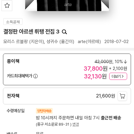
소득공제
결정판 아르센 뤼팽 전집 3
모리스 르블랑
(지은이),
성귀수
(옮긴이)
arte(아르테)
2018-07-02
종이책
42,000
원,
10%
37,800
원
+ 2,100원
32,130
원
카드최대혜택가
더보기
전자책
21,600
원
수령예상일
양탄자배송
밤 10시까지 주문하면 내일 아침 7시
출근전 배송
(중구 서소문로 89-31 )
변경
배송료