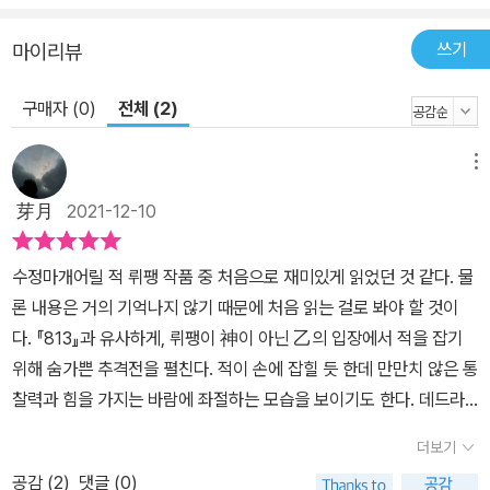
작들이며 그나마 상당수 삽화가 누락되었다는 사실이 밝혀졌다. 『결
쓰기
마이리뷰
정판 아르센 뤼팽 전집』은 아르센 뤼팽 시리즈 전 작품의 최초 지면
연재분과 각종 판본을 집요하게 탐색해, 일일이 삽화를 대조, 확인하
구매자 (0)
전체 (2)
고 취합하여 복원하는 지난한 작업의 결과물이다. 30,000매에 달하
는 원고와 삽화 370여 컷을 10권 합본형에 담아내어, 21세기에 새로
메뉴
읽는 고전의 감동을 전한다. 아울러 모든 작품에 「작품 정보」를 덧붙
여, 작품 연재 당시 뤼팽 시리즈가 누렸던 세간의 인기와 발행 부수,
芽月
2021-12-10
삽화가 등의 상세 정보와 작품 해설을 제공한다. #모리스르블랑, #성
귀수, #아르센뤼팽, #괴도, #추리활극, #프랑스고전추리소설, #장르
수정마개어릴 적 뤼팽 작품 중 처음으로 재미있게 읽었던 것 같다. 물
소설 수록작 소개 『수정마개』(Le Bouchon de Cristal)｜장편｜1
론 내용은 거의 기억나지 않기 때문에 처음 읽는 걸로 봐야 할 것이
912년 20세기 초 전 프랑스를 혼돈으로 몰아간 파나마 운하 스캔들
다. 『813』과 유사하게, 뤼팽이 神이 아닌 乙의 입장에서 적을 잡기
을 소재로 한 소설. 국회의원들의 약점을 쥐고 협박해 막대한 부를 거
위해 숨가쁜 추격전을 펼친다. 적이 손에 잡힐 듯 한데 만만치 않은 통
머쥔 악당 도브레크에 맞서는 뤼팽의 대활약이 그려진다. 뤼팽은 부
찰력과 힘을 가지는 바람에 좌절하는 모습을 보이기도 한다. 데드라
하 질베르, 보슈레와 함께 도브레크 의원의 별장에 몰래 들어갔다가
인이 정해져 있다는 점이 극의 템포를 더욱 빠르게 한다. 보통 몇 달에
더보기
뜻밖에 집사 레오나르와 맞닥뜨린다. 찬방에 가둬두었던 레오나르가
걸쳐 사건이 전개되던 전작들과 달리, 이것은 (부하의) 체포부터 처형
공감 (
2
)
댓글 (0)
끈을 풀고 나와 경찰에 신고하고 보슈레를 쏘는 바람에 세 사람은 위