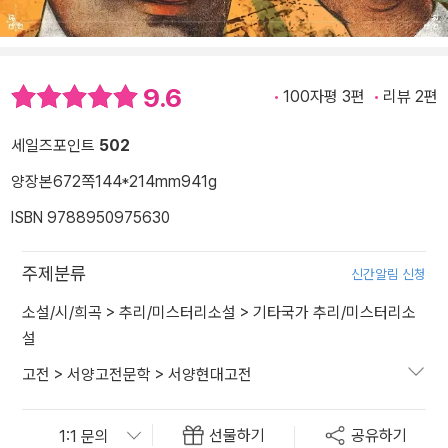
9.6
100자평 3편
리뷰 2편
세일즈포인트
502
양장본
672쪽
144*214mm
941g
ISBN 9788950975630
주제분류
신간알림 신청
소설/시/희곡
>
추리/미스터리소설
>
기타국가 추리/미스터리소
설
고전
>
서양고전문학
>
서양현대고전
선물하기
공유하기