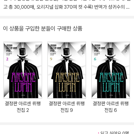
고 총 30,000매, 오리지널 삽화 370여 컷 수록! 번역가 성귀수의 1
6년에 걸친 치열하고 집요한 도전의 성과물 중단편 39편, 장편 17편,
희곡 5편 1905년 첫 연재작 「아르센 뤼팽 체포되다」부터 병마와 싸
이 상품을 구입한 분들이 구매한 상품
워가며 완성한 「아르센 뤼팽의 마지막 사랑」까지 아르센 뤼팽의 35
년 모험담을 370여 컷의 오리지널 삽화와 함께 빠짐없이 수록 최근
발굴된 7편의 희귀작까지 총망라한 세계 최초의 결정판 전집 『결정
판 아르센 뤼팽 전집』(전 10권)이 아르테에서 출간되었다. 모리스 르
블랑이 집필한 아르센 뤼팽 시리즈 중 역대 어느 전집도 담아내지 못
한 일곱 작품을 추가로 발굴, 수록하여 명실상부한 전작집(int?gral
e)의 위용을 갖추었다. 2003년 국내는 물론 세계 최초로 아르센 뤼
팽 시리즈 전체를 복원한 총 스무 권의 전집이 한 차례 출간된 바 있
다. 하지만 이후 당시만 해도 아예 미발표이거나, 발표는 되었어도 실
결정판 아르센 뤼팽
결정판 아르센 뤼팽
결정판 아르센 뤼팽
체를 확인하기 어려웠던 원고들이 속속 발굴되었다. 번역가 성귀수는
전집 2
전집 9
전집 6
뤼팽 전문 번역가로서 ‘세계 최초’ 타이틀과도 익숙하다. 2003년에
는 70여 년 전 폐간된 프랑스 잡지사의 직원들까지 수소문한 끝에 오
랫동안 불완전한 작품으로 낙인찍혔던 『아르센 뤼팽의 수십억 달러』
읽고 싶어요 0명