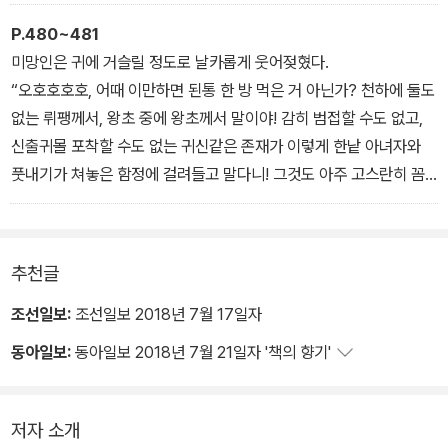
주를 부리는 데 만족하던 시절이라고나 할까? 천성적으로도 그렇지
만, 그저 취미 삼아 그때그때 선행과 악행을 경쾌하게 뿌리고 다니면
P.480~481
서 일상에 울고 웃는 돈키호테의 나날……. (3권, 『아르센 뤼팽의 고
미망인은 귀에 거슬릴 정도로 날카롭게 웃어젖혔다.
백』)
“오호호호호, 어때 이만하면 된통 한 방 먹은 거 아닌가? 천하에 둘도
없는 뤼팽께서, 왕초 중에 왕초께서 말이야! 감히 범접할 수도 없고,
신출귀몰 포착할 수도 없는 귀신같은 존재가 이렇게 한낱 아녀자와
풋내기가 쳐놓은 함정에 걸려들고 말다니! 그것도 아주 고스란히 꼼
짝 못하게 말이야! 손발이 꽁꽁 묶이고 보니 허약해도 이렇게 허약해
빠진 친구가 없군그래.” (3권, 『아르센 뤼팽의 고백』)
추천글
조선일보:
조선일보 2018년 7월 17일자
동아일보:
동아일보 2018년 7월 21일자 '책의 향기'
저자 소개