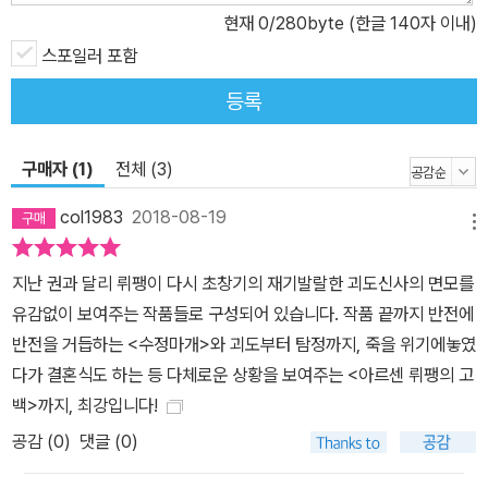
현재
0
/280byte (한글 140자 이내)
anon lupinien)’으로 분류, 거론되는 모든 문헌을 총망라한 세계 유
일의 판본이다. 괴도신사의 조국인 프랑스에서조차 아직 이러한 과업
스포일러 포함
은 실현된 적이 없고, 각양각색의 장편소설과 단편소설, 희곡 들이 수
등록
많은 판본으로 여기저기 흩어져 있을 뿐이다. 추리소설 강국이자 프
랑스보다도 뤼팽의 인기가 높은 일본에서는 도쿄소겐샤와 포플러사,
구매자 (1)
전체 (3)
가이세이샤 등 여러 출판사에서 뤼팽이 소개되며 큰 사랑을 받았지
만, 각각 번역의 문제와 어린이를 타깃으로 한 아동용 도서라는 아쉬
col1983
2018-08-19
메뉴
움으로 전집이라고 부르기에는 다소 부족한 점이 많았다. 2005년
‘아르센 뤼팽 탄생 100주년’을 맞이하여 하야카와쇼보에서 히라오카
지난 권과 달리 뤼팽이 다시 초창기의 재기발랄한 괴도신사의 면모를
아쓰시(平岡敦, 1955년생으로 주로 프랑스 추리소설을 번역하는
유감없이 보여주는 작품들로 구성되어 있습니다. 작품 끝까지 반전에
프랑스 문학자)라는 역자를 내세워 야심차게 발간을 시작했으나 현재
반전을 거듭하는 <수정마개>와 괴도부터 탐정까지, 죽을 위기에놓였
는 지지부진한 상태이다. 21세기에 새로 읽는 고전의 감동 오리지널
다가 결혼식도 하는 등 다체로운 상황을 보여주는 <아르센 뤼팽의 고
삽화 100퍼센트 복원, 370여 컷 수록 모든 작품에 발표 당시 실린 오
백>까지, 최강입니다!
리지널 삽화를 100퍼센트 복원하여, 처음 잡지에 연재된 작품 앞에
공감 (
0
)
댓글 (0)
서 느꼈을 감흥을 고스란히 재현했다. 최근 연구 결과 기존 뤼팽 전집
들의 번역 저본이 되어준 원서에 실린 삽화들이 오리지널을 베낀 모