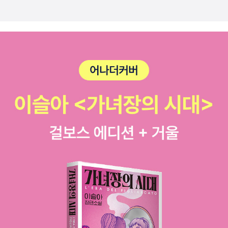
똑같구나 하는 생각만..정말 나쁜넘들..'아르센 뤼팽의 고백'은 9번의
에피소드들이 담긴 '단편집'입니다.단편집이라 그런지, 이야기가 호불
호가 갈리던데요.역시 저는 단편보다는 장편이 좋다는 생각만 들었던
ㅋㅋㅋㅋ그래도 마지막 이야기인 '아르센 뤼팽의 결혼'은 괜찮았습니
다.