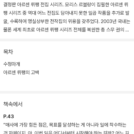
결정판 아르센 뤼팽 전집 시리즈. 모리스 르블랑이 집필한 아르센 뤼
팽 시리즈 중 역대 어느 전집도 담아내지 못한 일곱 작품을 추가로 발
굴, 수록하여 명실상부한 전작집의 위용을 갖추었다. 2003년 국내는
물론 세계 최초로 아르센 뤼팽 시리즈 전체를 복원한 총 스무 권의 전
집이 한 차례 출간된 바 있다. 하지만 이후 당시만 해도 아예 미발표이
거나, 발표는 되었어도 실체를 확인하기 어려웠던 원고들이 속속 발
목차
굴되었다.
수정마개
번역가 성귀수는 뤼팽 전문 번역가로서 '세계 최초' 타이틀과도 익숙
아르센 뤼팽의 고백
하다. 2003년에는 70여 년 전 폐간된 프랑스 잡지사의 직원들까지
수소문한 끝에 오랫동안 불완전한 작품으로 낙인찍혔던 <아르센 뤼
팽의 수십억 달러>의 누락된 연재분을 세계 최초로 복원해 출간했고,
책속에서
2012년에는 모리스 르블랑 사후 소문만 무성했던 미발표 유작 <아
르센 뤼팽의 마지막 사랑>을 프랑스와 동시에 전 세계 최초로 출간했
P.43
다.
“매사에 가장 힘든 점은, 목표를 달성하는 게 아니라 일에 착수하는
것 자체이지. 아, 이번 일은 어디서부터 시작해야 하는 걸까? 어느 길