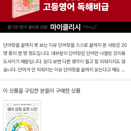
나의 가게 건너편의 대저택에서 산다. 그 저택을 볼 때마다 조안나는
비천한 현실에 불만이 커져서, 결국 샤드락을 바다로 내보낸다. 샤드
락은 바다에서 살아돌아올 수 있을까? 아내의 욕심은 어떤 결말을 가
져올까?
단어장을 끝까지 못 보는 이유 단어장을 스스로 끝까지 본 사람은 20
큐 국립 정원: 화단에서 백 개의 장미 줄기가 퍼져있다. 하트모양과 혀
명 중의 한 명 정도입니다. 대부분의 단어장은 단어만 나열된 강의용
모양의 나뭇잎이 펼쳐지고, 끝에는 빨강 파랑 노랑 꽃잎의 점이 표시
도서이기 때문입니다. 읽다 보면 다른 생각이 들고 잘 외워지지도 않
되어있다. 그 목구멍에는 금색 곤봉 모양의 술이 올라와 금색 가루를
습니다. 단어가 안 외워지는 이유 단어장을 끝까지 읽는다고 해도 한
뿌렸다. 큰 꽃잎들은 산들바람에 흔들렸고, 빨강 파랑 노랑 불빛들이
번에 외워지지 않습니다. 5번~30번은 봐야 됩니다. 취미처럼 자신이
땅을 얼룩지게 했다. 그 색의 한 점인 조약돌 뒤쪽에는 달팽이가 있었
평소 관심이 많은 분야의 새로운 내용은 단번에 외우지만, 관심이 없
이 상품을 구입한 분들이 구매한 상품
다. 빨강 파랑 노랑의 강렬함은 달팽이 껍데기에 떨어졌고, 얇은 물의
는 분야는 금방 잊힙니다. 단어도 마찬가지입니다. 관련된 내용을 많
벽은 폭발하고 사라질 것만 같았다. 그 빛은 다시 잎살에 머물렀고, 하
이 알수록 더 쉽게 외워집니다. 그래서 맥락이 없는 단어보다는 문장
트모양과 혀 모양의 나뭇잎 지붕 아래의 거대한 녹색 공간에 그 빛을
에서, 문장보다는 단락에서, 단락보다는 글에서 익히는 것이 더 쉽게
퍼트렸다. 그리고 산들바람은 다시 머리 위로 휘저었고, 색깔들은 대
외워집니다. 해석이 안 되는 이유 단어를 외워도 해석이 안 되는 이유
기 위의 남자들과 여자들의 눈에서 빛났다. 그들은 7월의 큐 국립 식
는 ‘단어만’ 외우기 때문입니다. 품사나 용법, 맥락에 따라 해석하는