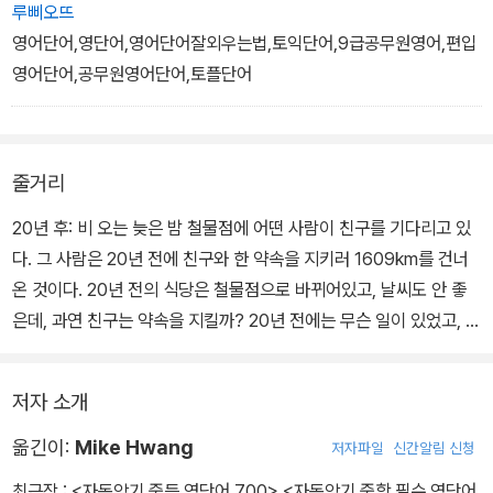
단어장을 한 번 본다고 단어가 외워지지는 않습니다. 적어도 5번에서
루삐오뜨
30번을 봐야 하는데, 웬
영어단어,영단어,영어단어잘외우는법,토익단어,9급공무원영어,편입
영어단어,공무원영어단어,토플단어
만큼 독한사람이 아니고는 불가능합니다. 대부분의 단어장은 독학용
이 아니라 강의용입니다.
단어를 외워도 해석이 안 되는 이유는 ‘단어만’ 외우기 때문입니다. 품
줄거리
사나 용법, 맥락에
20년 후: 비 오는 늦은 밤 철물점에 어떤 사람이 친구를 기다리고 있
따라 해석하는 방식과 뜻이 완전히 다른데, 단어만 외워서는 그 차이
다. 그 사람은 20년 전에 친구와 한 약속을 지키러 1609km를 건너
까지 익힐 수가 없습니다
온 것이다. 20년 전의 식당은 철물점으로 바뀌어있고, 날씨도 안 좋
은데, 과연 친구는 약속을 지킬까? 20년 전에는 무슨 일이 있었고, 2
.
0년 동안은 무슨 일이 있었던 것일까?
잘 외워지는 단어와 잘 외워지지 않는 단어가 있습니다. 취미처럼 평
저자 소개
소 관심이 많은 분야의
달걀: 어머니는 초등학교 선생님이셨는데, 닭을 키워 자수성가했다는
옮긴이:
Mike Hwang
저자파일
신간알림 신청
새로운 내용은 한 번만 들어도 외워지지만, 관심이 없는 분야는 금방
글을 읽고, 자신만의 양계장을 시작한다. 아버지는 원래 다른 사람의
최근작 :
<자동암기 중등 영단어 700>
,
<자동암기 중학 필수 영단어