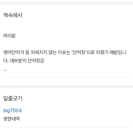
책속에서
머리말
영어단어가 잘 외워지지 않는 이유는 ‘단어장’으로 외웠기 때문입니
다. 대부분의 단어장은
‘어근, 연상, 동의어, 반의어, 예문, 빈도 등’ 마치 수학 공식처럼 모여
있습니다. 읽다 보
밑줄긋기
면 다른 생각이 들고 잘 외워지지도 않습니다. 그래서 스스로의 힘으
로 끝까지 단어장을 본
big7504
영한대역
사람은 20명 중의 한 명 정도로 드뭅니다.