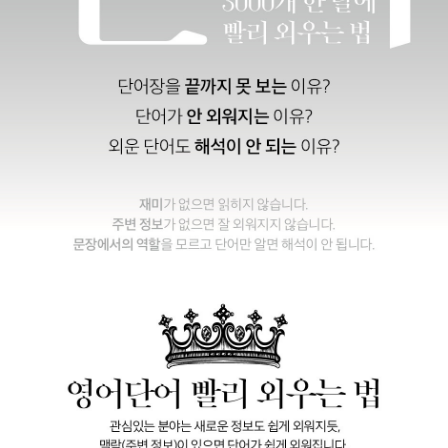
원어민이 읽는 단어와 지문의 MP3도 드립니다. (goo.gl/wo43vf
물이 흐르고 있었고, 잘못하면 물에 빠질 수 있었다. 몇 번의 실수 끝
에서 제공)
에 끝내 물에 다리가 잠기게 되고, 발은 얼어붙기 시작한다. 이제 불을
중고급 수준의 단어만 약 2500단어를 제시합니다. 수준에 따라 100
피우지 못하면 죽을 수도 있다. 목숨을 걸고 불을 지피는데...
0~5000단어를 익힐 수 있습
니다. 반복해서 즐기면 토익, 토플, 편입, 공무원 단어의 60%는 끝납
레드: 선장은 아름다운 아피아의 섬에 힘들게 상륙했다. 일 때문에 종
니다. (찾아보기 p.504)
종 왔지만, 이번에는 다른 목적도 있었다. 어떤 스웨덴 남자를 만나는
이 책이 어렵다면, <TOP10 연설문>을 추천합니다. 비슷한 구성에
것이었다. 스웨덴 남자는 25년 전 폐병에 걸려 이 섬에 왔고, 의사들
구어체이므로, 문어체보다
은 1년 있다가 죽으리라고 했지만, 25년 동안이나 살고 있었다.
스웨덴 남자는 '레드'라는 남자에게 환상을 갖고 있었다. 스웨덴 남자
쉽습니다. 궁금하신 점은 miklish.com에 질문해주세요. 늦어도 3일
가 여기 오기 3년 전에 레드는 사모아 여인과 수 개월간 연애했고, 배
내에는 답변을 드립니다.
에 납치당해서 사라졌다는 것이다. 그 사모아 여인은 '레드'를 잊지 못
했지만, 스웨덴 남자의 오랜 구애 끝에 둘은 결혼하게 된다. 하지만 여
전히 그 여인은 '레드'를 잊지 못하고, 스웨덴 남자의 사랑은 증오로
변해간다.
'레드'는 누구이며, 무슨 일이 있었던 것일까? 왜 모든 사랑은 대부분