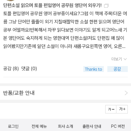
단편소설 읽으며 토플 편입영어 공무원 영단어 외우기!
토플 편입영어 공무원 영어 공부중이세요?그럼 이 책에 주목!더운 여
름 그냥 단어만 줄줄이 외기 지칠때짤막한 소설 한편 읽으며 영단어
공부 어떨까요!반복해서 자꾸 읽다보면 이야기도 알게 되고어느새 기
본 영단어도 숙지하게 되는 영한대역 단편소설!저도 단편집 꽤 많이
읽어봤지만기존에 알던 소설이 아니라 새롭구요왼쪽엔 영어, 오른쪽
엔 번역된 한글로 구성되어처음 소설을 읽을때 훨씬 많은 도움이 되
더보기
요!각 소설마다 큐알코드가 있어 원어민 발음으로 듣고 따라할 수 있
공감 (
8
)
댓글 (0)
답니다!오헨리, 윌리엄서머셋모음, 애드거 알렌포우, 스코트 피츠제
럴드, 버지니아울프등익히 한번쯤은 들어본 작가들의 단편소설!이 책
의 저자 자신의 이야기도 조금씩 들려주고 있어.흥미로워요!단편소설
반품/교환 안내
로 영단어 익히는 방법도 알려주는아주 친절한 책!이 더운 여름을 짧
은 단편 하나 읽으며더위를 잊어보는 것도 좋을듯!^^
로그인
전체 메뉴
회사 소개
출판사 안내
PC 버전