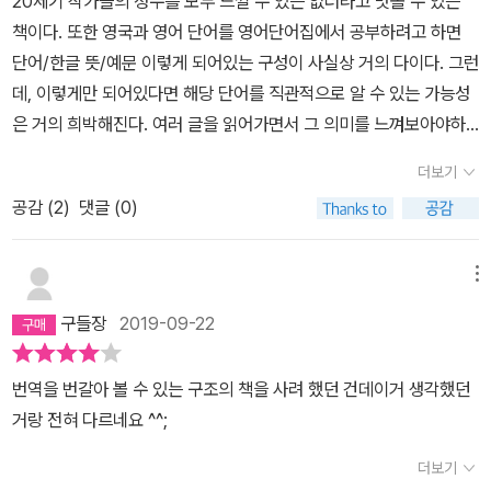
20세기 작가들의 정수를 모두 느낄 수 있는 없더라고 맛볼 수 있는
책이다. 또한 영국과 영어 단어를 영어단어집에서 공부하려고 하면
단어/한글 뜻/예문 이렇게 되어있는 구성이 사실상 거의 다이다. 그런
데, 이렇게만 되어있다면 해당 단어를 직관적으로 알 수 있는 가능성
은 거의 희박해진다. 여러 글을 읽어가면서 그 의미를 느껴보아야하
기 때문에 사실상 정확한 어휘 학습이 꽤나 시간이 걸리는 작업이 되
더보기
어버리고 만다. 그러나 이 책에서는 문맥으로 직관적으로 그 의미를
공감 (
2
)
댓글 (0)
받아들일 수 있게 해주는 책이라고 본다. 다만 영어발음기호가 없다
는 것과 해당 문맥을 제외하고 다른 의미는 추가적으로 공부해야 한
다는 면을 빼놓지 않을 수 없다. 따라서 이 책은 word smart 같은 책
메뉴
을 공부하기 전 읽고 익히기에 좋은 책 정도로 보는 것이 가장 현명하
구들장
2019-09-22
지 않을까 싶고, 또는 영어 단편집을 읽고 싶지만 겁이 난다면 읽을 수
있는 책으로 보는 것이 옳을 듯 하다.
번역을 번갈아 볼 수 있는 구조의 책을 사려 했던 건데이거 생각했던
거랑 전혀 다르네요 ^^;
더보기