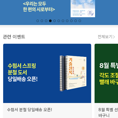
관련 이벤트
전체보기
수험서 분철 당일배송 오픈!
8월 특별 선
바구니