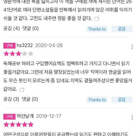
영문학에 대한 폭을 넓히고자 이 책을 구매함.책에 제시된 단어는 26
41단어로 여러 단편소설들을 반복해서 읽어가며 많은 어휘를 익히기
쉬울 것 같다. 고전도 내주면 정말 좋을 것 같다.
공감 (
4
)
댓글 (0)
hs3232
2020-04-28
메뉴
독해공부 하려고 구입했어요책도 컴팩트하고 가지고 다니면서 읽기
좋을거같아요.그런데 처음 몇장읽었는데 너무 직역이라 한글을 읽어
도 무슨 뜻인지 모르는게 좀 있네요.의역도 곁들여주셨으면 좋았을거
같아요.
공감 (
3
)
댓글 (0)
하얀날개
2019-12-17
메뉴
어떤구성으로 이루어졌을지 궁금했는데 읽기도 편하고 이해하기도