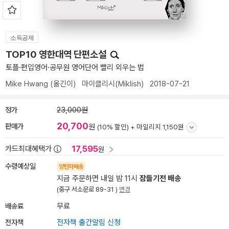
소득공제
TOP10 영한대역 단편소설
토플·편입영어·공무원 영어단어 빨리 외우는 법
Mike Hwang
(옮긴이)
마이클리시(Miklish)
2018-07-21
정가
23,000원
20,700
판매가
원
(10% 할인) +
마일리지 1,150원
17,595
카드최대혜택가
원
수령예상일
양탄자배송
지금 주문하면 내일 밤 11시
잠들기전 배송
(중구 서소문로 89-31 )
변경
배송료
무료
전자책
전자책 출간알림 신청