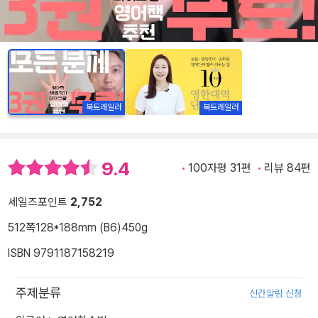
북트레일러
북트레일러
9.4
100자평 31편
리뷰 84편
세일즈포인트
2,752
512쪽
128*188mm (B6)
450g
ISBN 9791187158219
주제분류
신간알림 신청