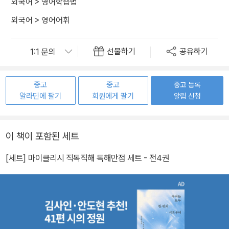
외국어
>
영어학습법
외국어
>
영어어휘
선물하기
공유하기
중고
중고
중고 등록
알라딘에 팔기
회원에게 팔기
알림 신청
이 책이 포함된 세트
[세트] 마이클리시 직독직해 독해만점 세트 - 전4권