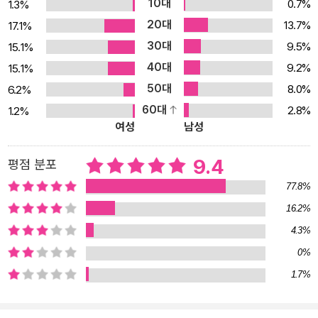
10대
0.7%
1.3%
영어를 전혀 몰라도 즐길 수 있습니다. 자료와 질문 답변 소설마다 관
20대
13.7%
17.1%
련된 어휘가 정리되어 있고, 원어민이 어휘와 소설을 읽어주는 MP3
30대
9.5%
15.1%
도 제공합니다(goo.gl/wo43vf). 그 자료로 딕테이션/쉐도잉을 하
40대
9.2%
15.1%
면 영어회화 실력도 향상시킬 수 있습니다. 궁금하신 점은 miklish.c
50대
om에 질문하시면 3일 이내에 답변해 드립니다.
8.0%
6.2%
60대
2.8%
1.2%
여성
남성
9.4
평점 분포
77.8%
16.2%
4.3%
0%
1.7%