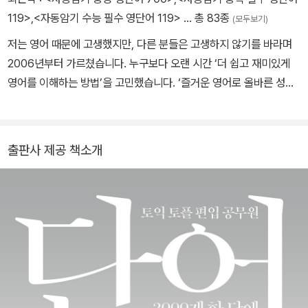
잊혀집니다. 단어도 마
농장일을 도왔는데, 어머니의 말에 따라 같이 양계장을 운영한다. 병
119>
,
<자동암기 수능 필수 영단어 119>
… 총 83종
(모두보기)
아리는 무척 키우기 어려웠다. 쉽게 병에 걸려 죽고, 각종 약을 먹이며
찬가지 입니다. 그래서 맥락이 없는 단어보다는 문장에서, 문장보다
저는 영어 때문에 고생했지만, 다른 분들은 고생하지 않기를 바라며
키운 닭은 스스로 마차에 들어가 깔려 죽기 일쑤 였다. 10년의 고생
는 단락에서, 단락보다는
2006년부터 가르쳤습니다. 누구보다 오랜 시간 ‘더 쉽고 재미있게
끝에 결국 양계장을 포기하고, 식당 사업을 시작하지만, 식당 사업도
영어를 이해하는 방법’을 고민했습니다. ‘즐거운 영어로 올바른 성품
마음만큼 되지 않는다. 그래서 이번에는 아버지가 달걀을 이용해 새
글에서 익히는 것이 더 빠릅니다.
을 기른다’는 사명을 갖고, 50권 넘게 영어책을 내고 무료 강의를 올
로운 이벤트를 기획하려고 한다. 아버지의 이벤트는 성공할 수 있을
독해가 되는 중급 이상의 학습자가 가장 쉽고, 빠르게, 스스로 단어를
렸습니다. 기존의 어떤 책보다 낫다는 확신이 없다면 집필하지 않습
까?
익히는 방법은 ‘단편
니다. 유튜브 '마이크의 문패직직 영어회화', 유튜브/팟빵 '자동암기
출판사 제공 책소개
영단어'. 문의: iminia@naver.com
소설’로 익히는 것입니다. 맥락 속에서 익히기에 빨리 외워지고, 나중
불 지피기: 알라스카의 유콘로의 샛강을 따라 남자가 걷고 있다. 화씨
에 다시 봤을 때도 해
로 영하 70도, 섭씨로는 무려 영하 100도의 날씨였다. 침을 뱉으면
땅에 닿기도 전에 얼어버린다. 남자는 이미 다른 곳에서부터 여행을
석이 됩니다.
해왔고, 이번 여행에서도 별일이 없을 것으로 생각한다. 4시간을 걸
반복해서 볼 수 있도록 가장 재미있는 단편소설 10개를 모아 500페
어 점심을 먹으려고 비스킷을 꺼냈는데, 손이 너무 시려서 불을 지피
이지에 꽉꽉 채웠습니다.
지 않고는 먹을 수 없었다.
모든 것이 꽁꽁 얼었다고 생각했지만, 사실은 그렇지 않았다. 일부는