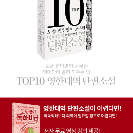
기도했고, 사람들은 지켜봤다. 항해사의 이름은 샤드락으로, 어려서
고아가 됐고 그 이후로 쭉 항해를 익혔다. 교회에서 나오는 도중 두 소
녀를 만나는데 한 명은 '에밀리'라고 가냘팠고, 몸집이 큰 다른 한 명
은 '조안나'였다. 항해사는 에밀리에게 더 마음이 끌렸다. 그 날 에밀
리의 집에 가서 항해에서 겪은 이야기를 말하며 에밀리와 친해졌다.
이후에도 1~2주간 서로 더 가까워져 갔다.
그런데 어느날 밤 부잣집 동네를 거닐던 중, '조안나'와 마주치게 되
고, 그날 밤 이후 '조안나'와 더 가까워지고, 결국 약혼까지 하게 된다.
그 소식을 들은 '에밀리'는 샤드락을 멀리하고, '조안나' 역시 '샤드
락'이 크게 마음에 들지 않아서 '에밀리'가 원한다면 헤어지려고 했다.
하지만 샤드락이 '에밀리'에게 구애하는 모습을 우연히 보고 헤어지려
는 마음을 접게 된다.
조안나와 샤드락은 결혼한다. 조안나는 샤드락이 다시 항해하는 것이
싫어서 식료품 가게를 연다. 식료품 가게는 장사가 잘 안되고, 조안나
의 부자 부모님은 돌아가신다. 그리고 아들이 두 명 태어난다. 조안나
의 가족은 점점 가난해진다. 반면에 에밀리는 부자 상인을 만나 조안