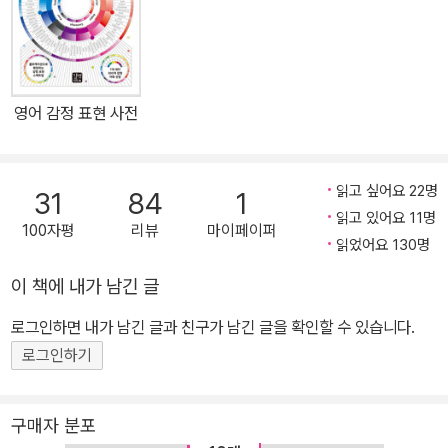
물원에서 걷고 있었다...
방식과 뜻이 완전히 다른데, 단어만 외워서는 그 차이까지 익힐 수가
없습니다. 애초에 지문 속에서 익히는 것이 더 효과적입니다. 토익, 토
플, 편입, 공무원 영어단어 책에 제시된 단어는 2641단어로, 학습자
의 수준에 따라 1000~5000단어를 익힐 수 있습니다. 반복해서 즐
영어 감정 표현 사전
기면 토익, 토플, 편입, 공무원 영어단어의 60%는 끝낼 수 있습니다.
세상에서 가장 아름다운 문장 평생을 바쳐 아름다운 이야기를 고민한
미국/영국 작가의 단편소설을 담았습니다. 150편의 대표작을 보고
읽고 싶어요 22명
31
84
1
가장 재미있는 10편을 선정했기에, 각 소설의 첫 3페이지만 읽으면
읽고 있어요 11명
100자평
리뷰
마이페이퍼
끝까지 멈출 수 없습니다. F.스콧 피츠제럴드, 애드거 앨런 포, 윌리엄
읽었어요 130명
서머셋 모옴, 토마스 하디, 오 헨리, 버지니아 울프, 잭 런던, 셔우드
이 책에 내가 남긴 글
앤더슨 처럼 유명한 작가부터, 한국에 잘 알려지지 않은 윌리엄 위마
크 제이콥스, 에블린 워의 작품까지 총 512페이지에 걸쳐 수록했습니
로그인하면 내가 남긴 글과 친구가 남긴 글을 확인할 수 있습니다.
다. 혁신적인 영한대역과 직독직해 영어 문장을 앞에서부터 차례로,
로그인하기
모든 단어의 뜻을 살려서 직독직해 했습니다. 해석이 어려운 부분은
같은 줄의 한글을 읽으면 됩니다. 단어장이 필요 없이 책을 단어장으
구매자 분포
로 활용할 수 있습니다. 그리고 한글만 읽어도 자연스럽게 읽히므로