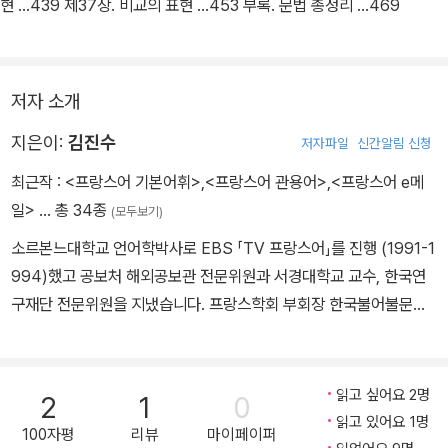
현 ...439 제37장. 비교의 표현 ...453 부록. 문법 총정리 ...469
저자 소개
지은이:
김진수
저자파일
신간알림 신청
최근작 :
<프랑스어 기본어휘>
,
<프랑스어 관용어>
,
<프랑스어 e메
일>
… 총 34종
(모두보기)
소르본느대학교 언어학박사로 EBS 「TV 프랑스어」를 진행 (1991-1
994)했고 공보처 해외공보관 전문위원과 서경대학교 교수, 한국연
구재단 전문위원을 지냈습니다. 프랑스학회 부회장 한국불어불문학
회 학술이사, 정보이사 한국캐나다학회 학술이사, 편집이사 한국연구
재단 전문위원 등도 역임했습니다. 저서 : 『DELF 프랑스어 문법연
구』, 『DELF 프랑스어 어휘연구』, 『프랑스어 문법』, 『커뮤니케이션
읽고 싶어요 2명
2
1
0
프랑스어』,『프랑스어 어휘연구』,『프랑스어 작문연구』, 『프랑스어 강
읽고 있어요 1명
100자평
리뷰
마이페이퍼
의 1․2․3 권』, 『프랑스어 필수어휘사전』,『프랑스어 숙어연구』, 『초급