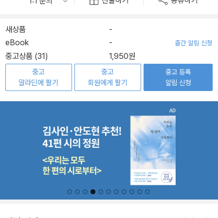
선물하기
공유하기
새상품
-
eBook
-
출간 알림 신청
중고상품 (31)
1,950원
중고
중고
중고 등록
알라딘에 팔기
회원에게 팔기
알림 신청