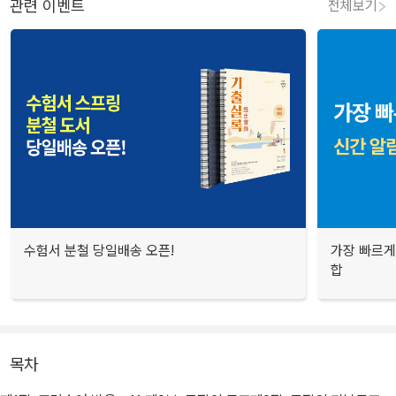
관련 이벤트
전체보기
수험서 분철 당일배송 오픈!
가장 빠르게
합
목차