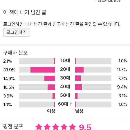
읽었어요 9명
프랑스어』, 『중급 프랑스어』, 『시사독해 고급프랑스어』, 『프랑스어
이 책에 내가 남긴 글
문장연습』, 『프랑스어 발음연습』,『프랑스어 동사변화』, 『프랑스어회
화』 (이상 삼지사) 『프랑스어 문법』 , 『프랑스어 작문』 , 『프랑스어 e
로그인하면 내가 남긴 글과 친구가 남긴 글을 확인할 수 있습니다.
메일』 『프랑스어 관용어』 (이상 한불포럼) 『EBS 프랑스어』 19권
로그인하기
(교육방송 • 한국교육개발원) 외국어고 『프랑스어』 국정교과서 3권
(교육부) 『프랑스의 언어정책』 (지중해지역원) 『캐나다 퀘벡의 언어
구매자 분포
정책』 (한국캐나다학회) 공저 : 『프랑스 문화예술』 (한길사), 『프랑스
10대
1.0%
2.1%
언어학의 지평』 (월인)
20대
11.7%
33.9%
30대
7.7%
14.9%
40대
9.4%
10.5%
50대
3.1%
3.6%
60대
1.0%
1.0%
여성
남성
9.5
평점 분포