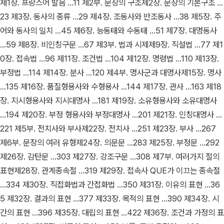
제1장. 프랑스어 발음 ...11 제2부. 문장의 구조제2장. 문장의 기본구조 ...
23 제3장. 동사의 종류 ...29 제4장. 조동사와 반조동사 ...38 제5장. 주
어와 동사의 일치 ...45 제6장. 능동태와 수동태 ...51 제7장. 대명동사
...59 제8장. 비인칭구문 ...67 제3부. 법과 시제제9장. 직설법 ...77 제1
0장. 접속법 ...96 제11장. 조건법 ...104 제12장. 명령법 ...110 제13장.
부정법 ...114 제14장. 분사 ...120 제4부. 명사군과 대명사제15장. 명사
...135 제16장. 품질형용사와 수형용사 ...144 제17장. 관사 ...163 제18
장. 지시형용사와 지시대명사 ...181 제19장. 소유형용사와 소유대명사
...194 제20장. 부정 형용사와 부정대명사 ...201 제21장. 인칭대명사 ...
221 제5부. 전치사와 부사제22장. 전치사 ...251 제23장. 부사 ...267
제6부. 문장의 여러 유형제24장. 의문문 ...283 제25장. 부정문 ...292
제26장. 감탄문 ...303 제27장. 강조구문 ...308 제7부. 여러가지 절의
표현제28장. 관계종속절 ...319 제29장. 접속사 QUE가 이끄는 종속절
...334 제30장. 직접화법과 간접화법 ...350 제31장. 이유의 표현 ...36
5 제32장. 결과의 표현 ...377 제33장. 목적의 표현 ...390 제34장. 시
간의 표현 ...396 제35장. 대립의 표현 ...422 제36장. 조건과 가정의 표