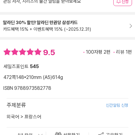
관심 저자, 시리즈의 출간 알림을 받아보세요
신청
알라딘 30% 할인! 알라딘 만권당 삼성카드
카드혜택 15% + 이벤트혜택 15% (~2025.12.31)
9.5
100자평 2편
리뷰 1편
세일즈포인트
545
472쪽
148*210mm (A5)
614g
ISBN 9788973582778
주제분류
신간알림 신청
외국어
>
프랑스어