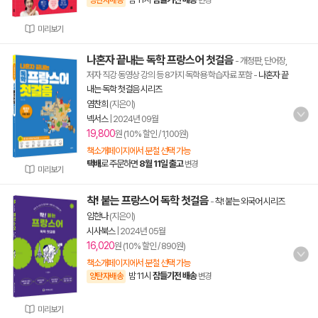
양탄자배송
변경
미리보기
나혼자 끝내는 독학 프랑스어 첫걸음
- 개정판, 단어장,
저자 직강 동영상 강의 등 8가지 독학용 학습자료 포함
-
나혼자 끝
내는 독학 첫걸음 시리즈
염찬희
(지은이)
넥서스
|
2024년 09월
19,800
원 (10% 할인 / 1,100원)
책소개페이지에서 분철 선택 가능
택배
로 주문하면
8월 11일 출고
변경
미리보기
착! 붙는 프랑스어 독학 첫걸음
-
착! 붙는 외국어 시리즈
임한나
(지은이)
시사북스
|
2024년 05월
16,020
원 (10% 할인 / 890원)
책소개페이지에서 분철 선택 가능
밤 11시
잠들기전 배송
양탄자배송
변경
미리보기