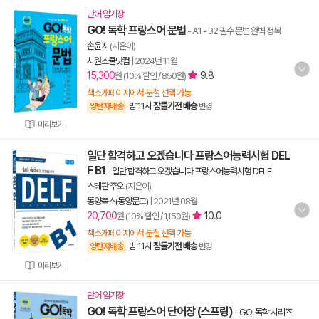
단어 암기장
GO! 독학 프랑스어 문법
- A1 - B2 필수 문법 완벽 정복
손윤지
(지은이)
시원스쿨닷컴
|
2024년 11월
15,300
9.8
원 (10% 할인 / 850원)
책소개페이지에서 분철 선택 가능
밤 11시
잠들기전 배송
양탄자배송
변경
미리보기
일단 합격하고 오겠습니다 프랑스어능력시험 DEL
F B1
-
일단 합격하고 오겠습니다 프랑스어능력시험 DELF
스테판 주오
(지은이)
동양북스(동양문고)
|
2021년 08월
20,700
10.0
원 (10% 할인 / 1,150원)
책소개페이지에서 분철 선택 가능
밤 11시
잠들기전 배송
양탄자배송
변경
미리보기
단어 암기장
GO! 독학 프랑스어 단어장 (스프링)
-
GO! 독학 시리즈