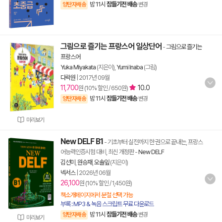
밤 11시
잠들기전 배송
양탄자배송
변경
그림으로 즐기는 프랑스어 일상단어
-
그림으로 즐기는
프랑스어
Yuka Miyakata
(지은이),
Yumi Inaba
(그림)
다락원
|
2017년 09월
11,700
10.0
원 (10% 할인 / 650원)
밤 11시
잠들기전 배송
양탄자배송
변경
미리보기
New DELF B1
- 기초부터 실전까지 한 권으로 끝내는, 프랑스
어능력인증시험 대비, 최신 개정판
-
New DELF
김선미
,
원승재
,
오솔잎
(지은이)
넥서스
|
2026년 06월
26,100
원 (10% 할인 / 1,450원)
책소개페이지에서 분철 선택 가능
부록 : MP3 & 녹음 스크립트 무료 다운로드
밤 11시
잠들기전 배송
양탄자배송
변경
미리보기