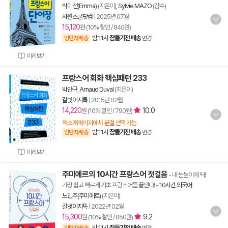
박미선(Emma)
(지은이),
Sylvie MAZO
(감수)
시원스쿨닷컴
|
2025년 07월
15,120
원 (10% 할인 / 840원)
밤 11시
잠들기전 배송
양탄자배송
변경
미리보기
프랑스어 회화 핵심패턴 233
박만규
,
Arnaud Duval
(지은이)
길벗이지톡
|
2015년 02월
14,220
10.0
원 (10% 할인 / 790원)
책소개페이지에서 분철 선택 가능
밤 11시
잠들기전 배송
양탄자배송
변경
미리보기
주미에르의 10시간 프랑스어 첫걸음
- 내 눈높이에 딱!
가장 쉽고 빠르게 기초 프랑스어를 끝낸다!
-
10시간 외국어
노민주(주미에르)
(지은이)
길벗이지톡
|
2022년 02월
15,300
9.2
원 (10% 할인 / 850원)
밤 11시
잠들기전 배송