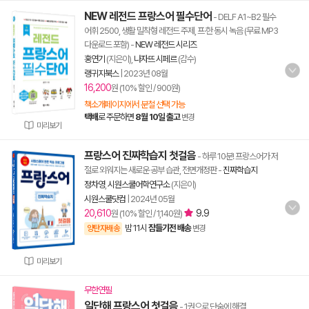
NEW 레전드 프랑스어 필수단어
- DELF A1~B2 필수
어휘 2500, 생활 밀착형 레전드 주제, 프·한 동시 녹음 (무료 MP3
다운로드 포함)
-
NEW 레전드 시리즈
홍연기
(지은이),
나자뜨 시페르
(감수)
랭귀지북스
|
2023년 08월
16,200
원 (10% 할인 / 900원)
책소개페이지에서 분철 선택 가능
택배
로 주문하면
8월 10일 출고
변경
미리보기
프랑스어 진짜학습지 첫걸음
- 하루 10분! 프랑스어가 저
절로 외워지는 새로운 공부 습관, 전면개정판
-
진짜학습지
정차영
,
시원스쿨어학연구소
(지은이)
시원스쿨닷컴
|
2024년 05월
20,610
9.9
원 (10% 할인 / 1,140원)
밤 11시
잠들기전 배송
양탄자배송
변경
미리보기
무한연필
일단해 프랑스어 첫걸음
- 1권으로 단숨에 해결