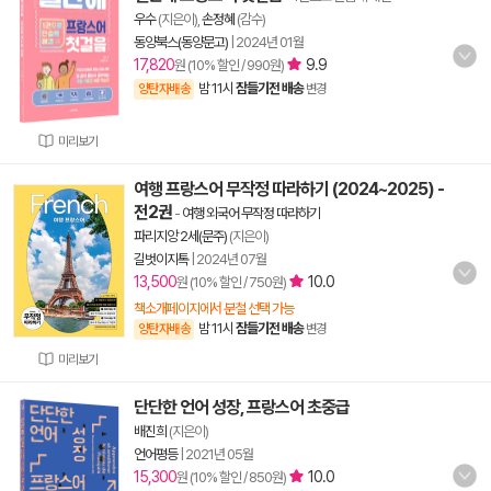
우수
(지은이),
손정혜
(감수)
동양북스(동양문고)
|
2024년 01월
17,820
9.9
원 (10% 할인 / 990원)
밤 11시
잠들기전 배송
양탄자배송
변경
미리보기
여행 프랑스어 무작정 따라하기 (2024~2025) -
전2권
-
여행 외국어 무작정 따라하기
파리지앙 2세(문주)
(지은이)
길벗이지톡
|
2024년 07월
13,500
10.0
원 (10% 할인 / 750원)
책소개페이지에서 분철 선택 가능
밤 11시
잠들기전 배송
양탄자배송
변경
미리보기
단단한 언어 성장, 프랑스어 초중급
배진희
(지은이)
언어평등
|
2021년 05월
15,300
10.0
원 (10% 할인 / 850원)