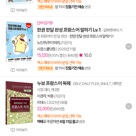
책소개페이지에서 분철 선택 가능
밤 11시
잠들기전 배송
양탄자배송
변경
미리보기
단어 암기장
한권 한달 완성 프랑스어 말하기 Lv. 1
- 알파벳부터 기
초 회화까지 한 달 완성
-
한권 한달 완성 프랑스어 말하기 1
노민주(주미에르)
(지은이)
시원스쿨닷컴
|
2025년 11월
15,120
10.0
원 (10% 할인 / 840원)
책소개페이지에서 분철 선택 가능
밤 11시
잠들기전 배송
양탄자배송
변경
미리보기
누보 프랑스어 독해
- DELF, DALF, FLEX, SNULT, 대학원
시험 대비, 제3판
이경자
,
박훈
(지은이)
피데스
|
2021년 08월
22,000
원 (660원)
책소개페이지에서 분철 선택 가능
택배
로 주문하면
8월 11일 출고
변경
미리보기