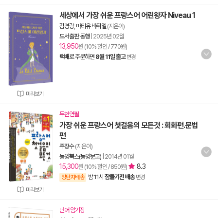
세상에서 가장 쉬운 프랑스어 어린왕자 Niveau 1
김경랑
,
마티유 바뒤엘
(지은이)
도서출판 동행
|
2025년 02월
13,950
원 (10% 할인 / 770원)
택배
로 주문하면
8월 11일 출고
변경
미리보기
무한연필
가장 쉬운 프랑스어 첫걸음의 모든것 : 회화편.문법
편
주장수
(지은이)
동양북스(동양문고)
|
2014년 01월
15,300
8.3
원 (10% 할인 / 850원)
밤 11시
잠들기전 배송
양탄자배송
변경
미리보기
단어 암기장