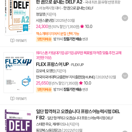
한 권으로 끝내는 DELF A2
- 국내 최초 新유형 반영 프랑
스어 능력시험 대비
-
한 권으로 끝내는 DELF
정일영
(지은이)
시원스쿨닷컴
|
2025년 03월
24,300
10.0
원 (10% 할인 / 1,350원)
책소개페이지에서 분철 선택 가능
밤 11시
잠들기전 배송
양탄자배송
변경
미리보기
워리스톤 키링(대기업·공기업·공무원 목표별 자격증 맞춤 추천 교재
3만원 이상)
FLEX 프랑스어 UP
-
FLEX UP
김모세
,
오영민
(지은이)
한국외국어대학교출판부 지식출판원(HUINE)
|
2020년 02월
25,650
10.0
원 (5% 할인 / 1,350원)
밤 11시
잠들기전 배송
양탄자배송
변경
미리보기
일단 합격하고 오겠습니다 프랑스어능력시험 DEL
F B2
-
일단 합격하고 오겠습니다 프랑스어능력시험 DELF
스테판 주오
,
제레미 드니
(지은이)
동양북스(동양문고)
|
2022년 03월