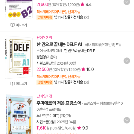
21,600
9.4
원 (10% 할인 / 1,200원)
책소개페이지에서 분철 선택 가능
밤 11시
잠들기전 배송
양탄자배송
변경
미리보기
단어 암기장
한 권으로 끝내는 DELF A1
- 국내 최초 新유형 반영, 프랑
스어 능력시험 대비
-
한 권으로 끝내는 DELF
정일영
(지은이)
시원스쿨닷컴
|
2024년 03월
22,500
10.0
원 (10% 할인 / 1,250원)
책소개페이지에서 분철 선택 가능
밤 11시
잠들기전 배송
양탄자배송
변경
미리보기
단어 암기장
주미에르의 처음 프랑스어
- 프랑스어 찐 왕초보를 위한 10
0일 완성 프로젝트
노민주(주미에르)
(지은이)
시원스쿨닷컴
|
2025년 04월
11,610
9.9
원 (10% 할인 / 640원)