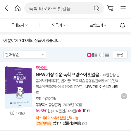
국내도서
외국어
프랑스어
이 분야에
707
개의 상품이 있습니다.
옵션
무한연필
NEW 가장 쉬운 독학 프랑스어 첫걸음
- 30일 완성! 발
음에서 회화까지 한 번에 끝! [무료 학습 동영상/원어민 MP3/완벽
복습 워크북/한눈에 쏙 단어장(PDF)]
-
NEW 가장 쉬운 독학 시리
즈
주장수
(지은이)
동양북스(동양문고)
|
2026년 07월
16,650
10.0
원 (10% 할인 / 920원)
미리보기
책소개페이지에서 분철 선택 가능
밤 11시
잠들기전 배송
양탄자배송
변경