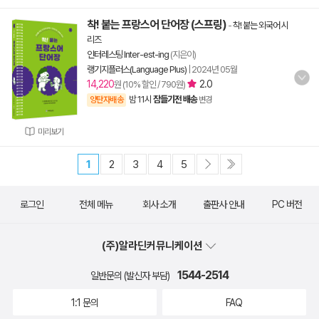
착! 붙는 프랑스어 단어장 (스프링)
-
착! 붙는 외국어 시
리즈
인터레스팅 Inter-est-ing
(지은이)
랭기지플러스(Language Plus)
|
2024년 05월
14,220
2.0
원 (10% 할인 / 790원)
밤 11시
잠들기전 배송
양탄자배송
변경
미리보기
1
2
3
4
5
로그인
전체 메뉴
회사 소개
출판사 안내
PC 버전
(주)알라딘커뮤니케이션
1544-2514
일반문의 (발신자 부담)
1:1 문의
FAQ