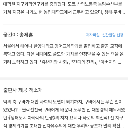
대학원 지구과학연구과를 중퇴했다. 도쿄 산업노동국 농림수산부를
거쳐 지금은 나가노 현 농업대학교에서 근무하고 있으며, 생태·쿠바
전문 저술가로도 명성을 날리고 있다. 우리나라에는 2004년 출간된
《생태도시 아바나의 탄생》으로 커다란 반향을 불러일으키기도 했다.
옮긴이:
송제훈
저자파일
신간알림 신청
지은 책으로 《200만 도시가 유기채소로 자급 가능한 이유―도시농
업 대국 쿠바 리포트》 《1,000만 명이 반(反)글로벌리즘으로 자급·자
서울에서 태어나 한양대학교 영어교육학과를 졸업하고 줄곧 교직에
립이 가능한 이유―슬로라이프 대국 쿠바 리포트》 《의료천국, 쿠바
몸담고 있다. 다음 세대에도 쓸모와 가치를 인정받을 수 있는 책을 옮
를 가다》(2011, 파피에) 《세계가 쿠바의 고학력에 주목하는 이유》
기려 노력하고 있다. 『유년기와 사회』, 『간디의 진리』, 『아버지의 손』
《유기농업이 나라를 바꾸었다》 《농업이 문명을 움직인다》(2011, 들
(문화체육관광부 우수교양도서), 『러셀 베이커 자서전: 성장』(한국간
녘) 등이 있다.
행물윤리위원회 추천도서), 『옥토버 스카이』, 『만만한 노엄 촘스키』,
『만만한 하워드 진』, 『인생의 아홉 단계』(세종도서 학술부문 선정도
출판사 제공 책소개
서), 『읽어도 도대체 무슨 소린지』, 『이성과 감성』, 『오만과 편견』 등
악의 축 쿠바가 대안 사회의 모델이 되기까지, 쿠바에서는 무슨 일이
을 번역했다.
있었나? - 몰락선진국 쿠바에게 배운다 노무현 전 대통령의 애독서였
던 《생태도시 아바나의 탄생》의 저자 요시다 타로의 최신작! 전 지구
적 경제위기를 초래한 신자유주의에 대한 우려와 공포가 널리 확산되