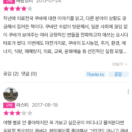
바람소리
2013-01-24
가 어떠한 개혁을 통해 경제봉쇄 속에서도 국가를 유지하고 있는 지
하게 울리고 있다. …… ‘노스탤지어!’ 무의식중에 그 말이 입에서 새어
바는 이러한 농업에서 유기농업으로, 그리고 다작농업, 종자를 다양
에 대해서 다층적으로 알려주기는 하나, 일본을 비롯하여 저성장 국
나왔다. 하지만 가로등 안에 들어 있는 것은 최신식 에너지절약형 전
하게 살리는 농업으로 나아간다. 그 결과가 쿠바를 유기농업의 나라
작년에 의료천국 쿠바에 대한 이야기를 읽고, 다른 분야의 상황도 궁
면이 장기화되거나 앞으로 저성장이 예고되는 국가로 하여금 쿠바
구이다. 그리고 광케이블이 각 호텔을 네트워크로 묶고 있다. 그래, 여
로 인식하게 하는 결과를 낳았다. 여기에 더해 이 책은 쿠바의 장점만
금해서 집어든 책이다. 쿠바만 수없이 방문해서, 일본 사회에 끊임 없
를 교본 삼아 참고하도록 할 수 있는 보다 일반화된 해법은 주지 않는
기는 단지 고풍스러운 곳이 아니라 ‘그리운 미래’인 것이다. …… (우
을 이야기하지 않는다. 쿠바의 어두운 면도 다루고 있다. 그래서 우리
이 쿠바가 보여주는 여러 긍정적인 면들을 전파하고자 애쓰는 요시다
다. 적어도 이 책을 보고 난 느낌은, 쿠바는 되풀이 될 수 있는 것이 아
리는) 과연 아바나처럼 그리운 미래, 풍요롭고 우아하게 몰락해가는
가 흔히 쿠바는 이상세계라고 하는 착각에 빠지지 않도록 한다. 그러
타로가 썼다. 이번에도 마찬가지로, 쿠바의 도시농업, 주거, 환경, 에
니고 지극히 예외적인 현상이라고 볼 수밖에 없다는 생각이다.최근에
길을 지금부터라도 연출할 수 있을까."(본문 304~305쪽) "쿠바가
한 어두운 면을 껴안고 더욱 긍정적인 면으로 나아가는 점에서 쿠바
너지, 식량, 재해방지, 의료, 교육, 문화예술 등 선진적인 실험 모델을
본 또 다른 쿠바 관련 작품으로, 한국 여성이 쿠바의 열 살 연하 남성
선두를 달리는 ‘검소한 사회’는 프랑스를 비롯한 유럽 국가들에서는
는 그리운 미래이고, 오래된 미래라 할 수 있다. 여러가지 면을 들어
르포 형식으로 취재한 글이다.쿠바에 대한 환상으로 무조건 아름다운
과 결혼하는 과정을 통해 양국의 다른 점을 엿볼 수 있는 <쿠바의 연
다음 세대를 여는 키워드로 한참 주목을 받고 있다. 쿠바의 어두운 면
더보기
쿠바를 이야기하고 있는데, 저자의 다른 책 '생태도시 아바나의 탄
면만 보고 다 잘 되어간다고 말하지 않기 위해, 부정적인 면도 충분히
인> 이라는 다큐멘터리가 있는데, 상당히 재미있으니 둘을 같이 보면
도 묘사하고 있다고 말하면서도 쿠바를 배우자라는 다소 비장한 결말
생'(들녘출판사)을 먼저 읽은 독자라면 이 책이 더욱 실감나게 다가오
공감 (
2
)
댓글 (0)
기술하기 위해 애쓴 점이 눈에 보인다. 물론, 그럼에도 불구하고 각 항
쿠바를 오래 기억할 수 있을 것이다....이 책은 원제가 말해주듯 일본
로 이 책을 맺은 것도 쿠바가 가진 ‘검소한’ 선진성에 주목하길 바라서
리라. 특히 내 마음에 와닿은 부분은 재해에 대처하는 쿠바인들의 자
목마다 마지막 마무리는 쿠바에서 우리가 무엇을 배워야 하는가에 대
인 독자를 상정하고 쓰여졌다. '편견에 기반한 비교' 라며 천연덕스럽
였다. 경제성장을 하지 않으면 풍요롭게 될 수 없다고 하는 강박관념
세였고, 이들은 그렇게 허리케인이 일년에 두 번씩이나 늘 오는데도,
해 역설하고 있지만...결론적으로 말하면, '의료천국, 쿠바를 가다'에
메뉴
게 들이대고 있으니 화도 못 내지만, 쿠바와 일본이 유사한 점이라며
은 더 이상 필요하지 않다. 우아하고 밝은 사회라면 몰락하는 편이 오
사망자가 거의 없는 대처방식을 지니고 있다는 사실, 그것도 중앙정
비해서는 좀 재미 없게 읽었다. 일부는 그 책과 내용이 겹치는 탓에 더
본문에서 들고 있는 표는 실소가 난다. 이러한 식으로 편견에 기반했
라스티
2017-08-19
히려 행복하게 되는 것이다. 검소해도 궁상스럽지 않은 이 작은 나라
부 차원이 아니라, 바로 지역차원에서 그러한 대처방법을 지니고 있
그랬던 듯... 하지만, 쿠바의 유기농업에 대한 이야기와 주거 정책에
느니, 사견일 뿐이라느니 하는 스탠스를 표방하며 가능한 비판을 요
에서 조촐한 희망을 찾아갈 수 있다면 이 책은 역할을 다했다고 말할
다는 사실이 바로 우리들이 지니고 있었던 오래된 미래의 방식, 마을
대한 부분은 매우 흥미로웠다. 저공비행, 여전히 모두들 고성장을 외
리조리 빠져나가는 경향이 요즘 일본 저자들 사이에서 유행하기라도
수 있을 것 같다."(본문 311쪽, 저자후기 중에서)
여행 별로 안 좋아하지만 꼭 가보고 싶은곳이 어디냐고 물어본다면
공동체에서 삶을 살아가는 방식이었다는 사실을 깨달을 수 있었
치는 가운데 저공비행은 몰락으로 보일 수도 있겠지만, 과연 그것이
하는 것인가(우치다 타츠루의 '사가판' <유대문화론> 에서도 같은 것
두말할 필요없이 쿠바다. 헤밍웨이를 좋아해서 그런것도 아니고 쿠바
다. 여기에 의료체계, 문화에 대한 관심, 그리고 자신들의 역사를 기억