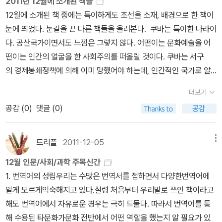
2011년 12월에 소개된 책들
여겨질지 몰라도 가까운 내일, 희망이 될 수 있습니다. 책이 그렇습니
하기 시작한다. 땅이 없는 이들은 빈깡통에 흙을 채워 채소를 길렀
12월에 소개된 책 중에는 특이하게도 조선을 소재, 배경으로 한 책이
다. 그래서, 저는 이 말을 참 좋아합니다. '내 이 세상 도처에서 쉴 곳
다. 화학비료를 대신해 자연 퇴비와 지렁이 똥 퇴비가 활용되었다. 윤
눈에 띄었다. 눈길을 끈 다른 책들을 올려본다. 쿠바는 특이한 나라이
을 찾아보았으되 마침내 찾아낸, 책이 있는 구석방보다 나은 곳이 없
작과 혼작을 통해 병충해의 피해를 최대한 줄였다. 미생물 농약 제조
다. 공산국가이면서도 느낌은 그렇지 않다. 어떤이는 문화예술을 어
더라.' 당신과 함께 마을감수성을 자라게 할 수 있는 이 책들, 읽고 싶
센테에는 미생물로 만든 자연 농약이 배양된다. 인체에 전혀 해가 없
떤이는 인간의 얼굴을 한 사회주의를 떠올릴 것이다. 쿠바는 서구
습니다. ≪삶은 홀수다≫싱글 천국, 커플 지옥? 아니다! 삶을 홀로 설
는 친환경 농법이 저절로 이루어진 것이다.이러한 위기는 오히려 기
의 경제봉쇄정책에 의해 이미 망했어야 하는데, 인간적인 국가로 알
수 있는 사람이 ‘멘탈갑’이다. 좋은 친구, 좋은 이웃, 포기할 수 없고
회였다. 석유가 떨어지자 기계는 멈춰섰고, 화학비료도 수입이 되지
려지고 있다. 게다가 자본주의가 위기에 빠진 오늘 대안으로 떠오르
필요하지만 어쩔 수 없이 혼자인 것도 존재의 운명이다. 존재의 의미
더보기
않아 대체품을 찾아야 했다. 결국 그들은 어쩔 수 없이 친환경 유기농
는 것을 볼 때 쿠바는 어떤 나라인가 궁금해진다. 몰락 선진국, 쿠바가
를 일깨우고 고립감에 포박당하지 않게 하는 내면의 힘도 필요하다.
공감 (
0
)
댓글 (0)
법으로 돌아섰다. 직접 퇴비를 만들고, 자연 농약을 만들어 뿌렸다. 농
옳았다요시다 다로 지음·송제훈 옮김/서해문집·1만5000원 '지은이
‘홀로 있는 것’이 얼마나 재미있고 자유로운 것인지 아는 사람은 ‘삶은
사에 전혀 경험이 없는 이들도 생존을 위해 농사에 뛰어 들었다. 육류
는 쿠바를 세계에서 유일하게 지속가능한 나라로 꼽는다. 남아프리카
홀수’라는 말의 의미를 안다. 혼자 잘 있을 수 있는 사람이 여럿과도
중심의 식단이 갑자기 채소 중심으로 바뀌면서 그들의 건강도 월등하
공화국, 이라크, 북한처럼 강제적으로 고립되기는 했지만 쿠바는 이
트리플
2011-12-05
메뉴
잘 지낼 수 있다. 외톨이나 히키코모리와는 다른 ‘홀수’를 주목하라!
게 좋아졌다. 혁명은 여기서 멈추지 않는다. 의료, 교육에 이르기까지
상황을 전화위복으로 삼았다고 본다. 지은이는 다른 세 나라가 국민
《몰락 선진국 쿠바가 옳았다》쿠바를 아직도 ‘사회주의’ 혹은 ‘주적’의
12월 인문/사회/과학 주목신간
광범위하게 확장된다. 미국은 틀렸고, 쿠바가 옳은 것은 아닐까? 무
을 무시한 것과 달리 쿠바는 상하가 일치되어 ‘나라 만들기’에 매진했
프레임(테두리)에서 본다면, 그는 (시대에 뒤떨어진) 바보다. 물론 물
1. 번역어의 성립우리는 수많은 번역서를 접하면서 다양한번역어에
상교육과 무상의료까지. 아사직전의 쿠바가 이룬 혁명은 욕망에 사로
다고 분석했다. ... 지은이가 가장 주목하는 것은 주민참여형 정책. 살
질적으로 여전히 가난하다. 그럼에도 쿠바는 ‘세계에서 가장 지속가
알게 모르게익숙해지고 있다.설령 처음부터 우리말로 쓰인 책이라고
잡혀 살아가는 현대인들에게 신선한 충격을 주고있다. 이왕 시작한
아남기 위해 혁명 초기에는 ‘하라는대로 해’ 방식을 택했으나 차츰 국
능한 나라’다. 모두가 가난하지만, 누구도 굶어죽거나 소외되지 않는
해도 번역어에서 자유로운 경우는 극히 드물다. 따라서 번역어를 통
쿠바 이야기. 쿠바 역사와 혁명에 관한 책들도 같이 읽는다면 더 좋지
민이 자발적으로 참여할 수 있는 장을 마련해 나갔다. 농업이 그 예다.
다. 사람들이 존엄을 가지고 살 수 있는 나라, 구미가 당기지 않는가?
해 수용된 타문화가문화 전반에서 어떤 역할을 했는지 알 필요가 있
않을까? 쿠바를 반든 카스트로와 쿠바의 영웅 체 게바라는 반드시 읽