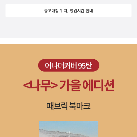
명적인 모욕을 가한 것이나 마찬가지였다. 하지만 지은이는 이 과정
시 고려하고 숙고해야 할 문제다. 다양한 재미와 관점이 있지만 《미
이야말로 프로이트를 이해하는 가장 중요한 지점임을 역설한다. 프로
중고매장 위치, 영업시간 안내
생》에서 놓치지 않아야 할 문제는 당연히 '노동'이다. 《서울은 깊
이트는 모든 인간이 문명의 딜레마와 직면해야 한다는 점을 가장 먼
다》과연 서울에 사는 우리는 우리가 발 딛고 있는 곳을 얼마나 알고
저 인식했기 때문이다.'http://www.hani.co.kr/arti/culture/boo
있는가. 자신 있게 대답하지 못할 것이다. 우리에게 서울은 무엇인가.
k/509448.html 문학교과서에서 '꺼삐딴리'를 읽었을 때 놀랐던
우리의 서울은 안녕한 걸까. 서울의 속살을 좀 더 알고 싶다면 《서울
기억이 여전히 남아 있다. 아주 단순한 플롯의 전개였지만 상황을 보
은 깊다》는 충분히 유용하다. 그렇게 당신의 서울에 발을 디뎌라. 이
는 듯이 눈에 들어와 책에 폭 빠져 버렸기 때문이다. 습작이라고 하기
책을 보고 난 후, 당신의 서울이 달라질 것이다. 장담한다. 서울이 깊
에는 너무 허접한 수준이었지만 글을 쓰겠다고 '꺼삐딴 리'의 포맷을
으면 마을도 깊어진다. 내 사는 공간(장소)에 대한 나의 태도와 시선
흉내낸 적이 있다. 그토록 '꺼삐딴 리'는 기억의 한자락에 자리잡고 있
때문이다. 《제가 살고 싶은 집은》집이 ‘사는 곳(living)’이 아닌 ‘사
다. <전광용문학전집> 발간 소식은 반가우면서도 이제야 전집이 나
는 것(buying)’이 돼 버린 시대. 그것은 우리의 잘못된 가치가 빚은
온 현실이 아쉽다. <전광용문학전집>'소설을 창작하며 대학에서 현
참사다. 그러니 ‘낡은 책과 다듬지 않은 돌로 지은 집’ 잔서완석루를
대문학을 가르치는 ‘교수작가’로서 활동한 그의 작품은 소설작법의
만들기 위해 건축가(이일훈)와 건축주(송승훈)의 ‘생각나눔’을 통해
교범을 보여주었다는 평가를 받는다. 전광용의 소설들은 직접체험이
집의 진짜 가치를 되찾아야 한다. 건축의 지형과 삶의 지형은 결국 같
나 창조를 위한 충동보다는 관찰, 조사, 자료수집을 통해 쓰였으며 현
다. ‘어떻게 살 것인가’를 묻는 것이 건축의 문제이자 삶의 문제라는
재로 서두를 열고 나서 바로 과거로 거슬러 올라가는 공식을 밟는다.
이들의 생각나눔은 당신의 세계를 한 뼘 더 넓혀줄 것이다. (띄엄띄
서울대에 다니던 이승만 전 대통령 양자 이강석의 커닝 행위를 보고
엄 계속 이어집니다~)