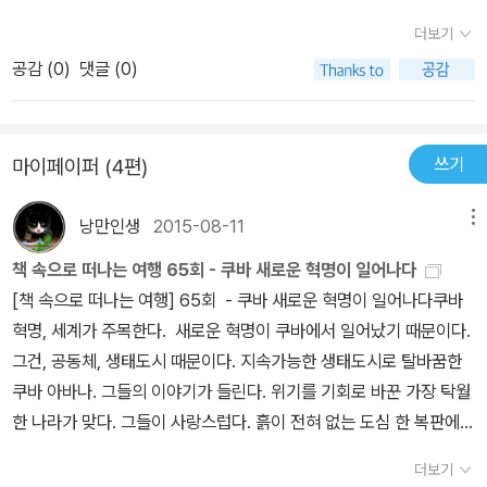
고 있다. 낡고 노후한 주거문제가 가장 심각한 문제 중 하나지만, 결코
리즈로 도시농업, 교육, 보건의료, 생태환경에 이어 이 책을 출간했다.
라임 모기지 사태의 여파로 더욱 힘들어진 상황에서 대량 생산과 소
이런 점부터 고쳐나가야 한다. 덧말 224쪽. 칼럼 5에서 식량위기가
더보기
서두르지 않고 지금 살고 있는 사람들과의 충분한 교감을 통해 개선
(2011. 10월) 저자는 ‘순환형 사회를 만드는 법’이란 세미나 중 에도
비를 기반으로 한 경제성장 자체가 불가능하다는 전제를 깔고, 반성
발생했을 때 1. 자기 가족 외에는 절대 식량을 나누지 않는다. 2. 가구
하는 프로젝트가 정부에 의해서, 건축가들의 자발적 운동을 통해서
공감 (
0
)
댓글 (0)
시대의 높은 문화와 교육 수준에 대한 고평가와 쿠바와의 유사성에서
장 혹은 저성장의 시스템을 준비하고 있는 쿠바의 모습을 보여준다.
에서 남는 식량을 이웃에게 나누어준다. 3. 마을 안에서 식량을 공동
산발적으로 이루어지고 있다. 어떤 문제가 발생하든, 미봉책으로 해
자원이 한정된 사회에서 인간의 행동 양상에는 공통점이 있다는데 힌
물론 르포답게 쿠바가 꼭 정답이 아니고 사회주의의 문제가 여기저기
으로 이용한다 하는 세 가지 경우로 나누어 어느 것이 가장 유리한지
결하는 것이 아니라 근원을 찾아서 해결하려는 노력이 눈물겹다. 그
트를 얻었다. 1,100만 국민 가운데 70%는 혁명 이후에 태어났다.
있음을 그대로 기술하고 있어 쿠바에 대한 환상을 심어주고 있지는
컴퓨터로 시물레이션을 해보았다. 그 결과 50년 평균으로 1의 경우
렇기에 3년 전에 발생했던 태풍의 피해가 여전히 100% 복구가 안 되
쓰기
마이페이퍼 (4편)
(쿠바 혁명은 1959년)그 중에서도 20세 미만의 300만 명의 실태를
않다. 하지만 도시에서의 농촌삶을 결합시키는 기술과 재난에 대비하
는 45.5%, 2의 경우는 92%, 3의 경우는 2.5%의 생존율이라는
었으나, 3년전이나 지금이나 그 어떤 태풍이 불어와도 사망자가 발생
궁금해하는 저자에게 나카노 겐타의 말이다. “어떤 젊은이는 TV에
는 그들의 자세등에서 배울점이 많다는 생각이다.신자유주의 여파로
결과를 얻을 수 있었다. 로 되어 있는데... 아무리 생각해도, 또 뒷부분
하는 경우는 좀처럼 없다. 이젠 누구나 GDP, 1인당 GDP라는 숫자
낭만인생
2015-08-11
메뉴
서 방송되는 만화영화의 영향으로 일본어를 공부하고 있었습니다. 일
1%의 가진 사람들과 99%의 못가진 사람들이 대립하고 있는 선진국
을 읽어보면 3의 경우가 2.5%의 생존율이라는 부분은 오타라는 생
가 커지는 것만으로 우리가 행복지지 않는다는 걸 안다. 그렇다면 우
본에 가본 적도 없는데 조리 있게 읽고 쓰는 것이 가능합니다. 하지만
책 속으로 떠나는 여행 65회 - 쿠바 새로운 혁명이 일어나다
의 현재 모습이 과연 행복한가는 쿠바의 현재 삶을 들여다볼때 어떤
각이 든다. 92.5%정도가 아닐까 하는데... 출판사가 원고 확인을 한
리가 원하는 행복은 어떤 행복일까. 그리고 어떻게 얻어질 수 있을까.
더 놀랐던 것은 그의 집과 차림새 때문입니다. 너무나 낡은 집이었죠.
[책 속으로 떠나는 여행] 65회 - 쿠바 새로운 혁명이 일어나다쿠바
관점으로 현상을 들여다봐야 되는가에 대한 고민을 안겨준다. 나라는
번 해봐야 하지 않을까.
쿠바를 보면 조금은 힌트를 얻을 수 있을 것 같다. src='http://ddol
좁기도 좁지만 수리할 돈도 없는지 비도 샙니다. 옷도 몇 번이나 꿰맨
혁명, 세계가 주목한다. 새로운 혁명이 쿠바에서 일어났기 때문이다.
부자이지만 삶은 행복하지 않은 선진국 평민들, 나라는 가난하지만
bang72.tistory.com/plugin/CallBack_bootstrapper?&src=h
것을 입고 있었고 구두나 샌들조차 살 수 없었습니다. 공사장에서 나
그건, 공동체, 생태도시 때문이다. 지속가능한 생태도시로 탈바꿈한
삶은 그닥 불행하지 않은 쿠바 누가 더 옳은 삶을 살고 있는것일까?
ttp://s1.daumcdn.net/cfs.tistory/v/0/blog/plugins/CallBac
온 바닥 매트를 받아와서 자기 손으로 샌들로 만들어 신는 겁니다.
쿠바 아바나. 그들의 이야기가 들린다. 위기를 기회로 바꾼 가장 탁월
k/callback&id=37&callbackId=ddolbang72tistorycom3792
‘좋지? 벌써 5년이나 망가지지 않고 신고 있어’하며 웃는 얼굴로 자
한 나라가 맞다. 그들이 사랑스럽다. 흙이 전혀 없는 도심 한 복판에서
48&destDocId=callbacknestddolbang72tistorycom37924
랑스럽게 얘기합니다. 일본어가 가능하지만 그것을 살릴 수 있는 직
채소기 길러지고, 원가를 획기적으로 줄여 유기농 가격을 낮춘다. 참
8&host=http://ddolbang72.tistory.com&float=left&rando
더보기
장이 없는 것도 현실입니다. 하지만 보통 나라의 가난한 젊은이가 그
으로 기이한 혁명이다. 우연히 읽게된 <생태도시 아바나의 탄생>은