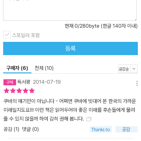
을 확보하려고 군사침공을 실시해 결국 큰 대가를 치러야 했던 1940
년대의 일본이다. 마지막으로, 북한과 쏙 빼닮은 상황에 직면하고 게
다가 한때 일본처럼 미국의 경제봉쇄를 받았음에도 불구하고 위기를
현재
0
/280byte (한글 140자 이내)
잘 벗어난 나라가 바로 쿠바이다. 프리드리히스 교수는 쿠바가 ‘부드
스포일러 포함
러운 몰락’에 성공한 가장 큰 이유는, 사회적인 연대와 전통적인 지식
등록
의 부활에 성공했기 때문이라고 말한다. 실제로 2006년 10월에 공
표된 세계자연보호기금의 《리빙 플래닛 리포트》에 의하면, 지구환경
을 훼손하지 않고 검소한 생활을 하면서 동시에 의료?교육 등 인간개
구매자 (6)
전체 (10)
발지표를 충족시키는, 어찌 보면 이율배반적으로 보이는 이 두 기준
독서꽝
2014-07-19
을 충족시키는 나라는 지금 지구상에 단 한 나라밖에 없다. 즉, 국민 1
메뉴
인당 생태발자국이 1.8헥타르 이하(지속가능성)이면서도 평균수명,
쿠바의 얘기만이 아닙니다 - 어쩌면 쿠바에 빗대어 본 한국의 가까운
문자해독률, 교육수준, 1인당 GDP 등을 토대로 산출한 인간개발지
미래일지도요!!! 이런 책은 읽어두어야 좋은 미래를 후손들에게 물려
수 0.8 이상을 충족시키는 나라가 유일하게 쿠바인 것이다(본문 29
줄 수 있지 않을까 하여 감히 권해 봅니다.
쪽, 327쪽). 그래서일까, 월드워치연구소의 보고서에서도 다음과 같
공감 (
1
)
댓글 (0)
은 의미심장한 질문을 던지고 있다. “쿠바의 교훈은 세계적으로 중요
하다. 생태학적으로 본다면 지구는 경제봉쇄에 처한 쿠바보다도 닫힌