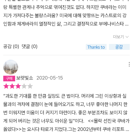
진정한 몰락일까? 그렇다면, 우리는 그와 달리, 앞으로 고도의 성장
을 느꼈다). '아니면 말고' 식의 무책임한 글쓰기이자, 글이 지시하고
랑 특별한 관계나 추억으로 엮여진것도 없다. 하지만 쿠바라는 이미
하려는 자세 등이 마음에 남아 있다. 500년이 넘은 고도를 개발이라
을 지속할 수 있을까? 이런 저공비행 속에서도 모두 함께 행복하기
자 하는 내용 자체보다는 자기 자신에 대해 더 많은 것을 말하고자 하
지가 가져다주는 불량스러움? 미국에 대해 맞짱뜨는 카스트로의 강
는 명목으로 옛것이라는 볼 수 없게 만들어놓은 서울을 보면, 관광객
위한 길을 걷고 있는 쿠바에게 우리는 정말 배울 것이 없을까? 진지
는 무의식의 산물이라는 점에서 바람직한 것은 아니라고 느낀다.
인함과 체게바라의 열정적인 삶, 그리고 결정적으로 부에나비스타 소
들에게 기껏해야 궁들과 종묘와 묘들밖에는 보여주지 못하고 있는 이
하게 자문해봐야 한다.누구나 최저 9년간의 의무교육, 169개의 기초
셜클럽에서 보는 그들의 흥과 여유로움이 로망으로 다가왔다.쿠바에
서울을 생각하면, 아바나를 역사도시로 가꾸어가는 그들의 모습은 우
행정구역에 모두 존재하는 대학, 교육비는 대학원까지 무료, 1천 명당
더보기
대해 관심을 가지게 되며 이것 저것 알아보고, 책도 시간을 내서 가끔
리가 반드시 배워야한다는 생각이 들었다. 그래, 쿠바도 완전하지는
유아 사망률은 4.7명(미국보다도 낮다), 아이들에게 접종되는 13종
공감 (
0
)
댓글 (0)
씩 읽어주고 있다. 그들의 역사와 문화, 삶을 들여다보면 볼수록 매우
않다. 아니, 인간의 사회에서 완전을 추구하면 그것은 닫힌 체계로 나
류의 예방백신 가운데 12종류가 국산, 세계 유일의 수막염 B형 백신
흥미로운 나라가 아닌가 생각된다. 아무튼 기회가 되면 꼭 쿠바에 가
아가는 지름길이 된다. 불완전한 사회, 그러나 그 불완전을 인정하고,
을 포함해 수준 높은 바이오테크와 의료 기술 보유, 평균수명 78세, 1
볼 생각이다.이 책은 일본에서 쿠바 전문가로 통하는 요시타 타로라
그 바탕 위에서 조금이라도 좋은 쪽으로 나아가려고 하는 사회, 그래
메뉴
00개국 이상의 가난한 개발도상국 지원, 출산휴가 18주(급여 100%
는 분이 저술했고, 이 분의 책은 참여정부 당시에 화제가 됐던걸로 기
서 사람과 사람이 함께 어울리는 사회...그것이 바로 우리의 오래된 미
지급), 추가로 엄마든 아빠든 육아휴가 40주(급여 60% 지급), 직장
보랏빛소
2020-05-15
억한다. 노무현 대통령이 살아 생전에 이 작가의 생태도시 아바나의
래가 아니겠는가. 쿠바는 이렇다, 왜 우리는 안될까 하는 생각만 해서
복귀 후에도 매일 한 시간씩 모유 수유할 권리 보장, 임신한 시점에서
탄생을 애독서로 알려지기도 했다. 아직 그 책은 못 읽어봤는데 기회
는 안된다. 이 책이 우리에게 의미가 있으려면 이는 우리의 경우는 쿠
태교를 위해 6일의 유급휴가, 아이가 아프면 아이를 소아과 의사에게
“과도한 기대를 한 만큼 실망도 큰 법이다. 머리에 그린 이상향과 실
가 되면 보는걸로 하고, 이 책은 쿠바의 도시농업, 주거, 환경, 에너지,
바의 경우에서 어떤 점을 따올 수 있을까, 우리는 우리 사회에 맞게 어
데려가기 위해 월 1일의 쉴 권리 부여, 이미 1970년대 초반에 가족법
물과의 격차에 결점이 눈에 들어오기도 하고, 너무 좋아한 나머지 한
식량, 재해방지, 의료, 교육, 문화예술 등 선진적인 실험 모델을 르포
떤 점을 고쳐야 하는가를 고민해야 한다. 아직도 원자력이라는 생태
으로 부부가 가사와 육아를 평등하게 부담할 것을 규정... 낮아진 식량
번 미워지면 미움이 더 커지기 마련이다. 좋은 부분조차도 보이지 않
형식으로 취재한 글이다.오랜 기간 미국의 제재로 인한 경제적인 압
파괴적인 에너지로 발전을 하려는 우리나라, 한 번 보라, 쿠바가 어떻
자급률을 해결하기 위해 국토의 도처를 경작지로 개간하고, 도시농업
게 되어 버리는 것은 너무도 아쉬운 일”이다. <<몰락 선진국 쿠바가
박을 견뎌오며 검소한 생활을 하면서도 서구 선진국들과는 완전히 다
게 에너지 위기를 극복해가고 있는지... 원자력보다 더 훌륭하게 에너
을 지원하며, 종자에 대한 주권을 지키기 위해 꾸준이 연구개발을 하
옳았다>>는 요시다 타로가 지었다.그는 2002년부터 쿠바 리포트 시
르게 행복하게 사는 선진국에 비해 만족스러운 삶을 유지하다 서브프
지 위기를 극복할 수 있단 사실을 바로 이 쿠바가 보여주고 있는데...