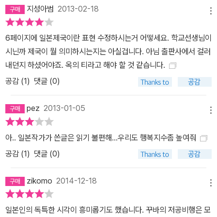
지성아범
2013-02-18
체계(closed system)이다. 이용 가능한 에너지도 한정되어 물질자
메뉴
원은 유한하다. 에너지와 물질자원의 한계에 직면한 때에 쿠바는 기
초적인 사회복지를 무시하지 않고 지속적인 균형을 유지하는 대담한
6페이지에 일본제국이란 표현 수정하시는거 어떻세요. 학교선생님이
정책을 선택했다. 우리는 앞으로 쿠바와 같은 선택을 할 수 있을
시닌까 제국이 뭘 의미하시는지는 아실겁니다. 아님 출판사에서 걸러
까?”(본문 36쪽) 미국 건강보험제도의 비참한 모습을 파헤친 마이클
내던지 하셨어야죠. 옥의 티라고 해야 할 것 같습니다.
무어의 영화 《식코》에서 칭송해마지 않는 것도 쿠바라면, 신자유주의
공감 (
1
)
댓글 (0)
의 전도사 역할을 해온 나카타니 이와오가 참회의 글로 쓴 《자본주의
는 왜 무너졌는가》가 이상적 모델로 든 것도 쿠바이다. 소련 붕괴와
pez
2013-01-05
메뉴
미국의 경제봉쇄 이후 세계 공황에 비길 만한 경제위기에 직면했던
쿠바에서 도대체 무슨 일이 있었던 것일까? 복지의 딜레마는 없다!
아.. 일본작가가 쓴글은 읽기 불편해...우리도 행복지수좀 높여줘
'그리운 미래', '안전한 몰락'을 위한 매뉴얼 10만 명의 젊은이들이 참
공감 (
1
)
댓글 (0)
가해 문맹을 일소하고 지금은 누구나 최저 9년간의 의무교육을 받는
다. 국내 169개의 무니시피오(기초 행정구역)에 모두 대학이 있고, 1
zikomo
2014-12-18
8~25세의 젊은이 절반이 고등교육기관에 진학하지만 교육비는 대
메뉴
학원까지 무료이다. 1천 명당 유아 사망률은 4.7명(미국보다도 낮
일본인의 독특한 시각이 흥미롭기도 했습니다. 꾸바의 저공비행은 모
다). 아이들에게 접종되는 13종류의 예방백신 가운데 12종류는 국산