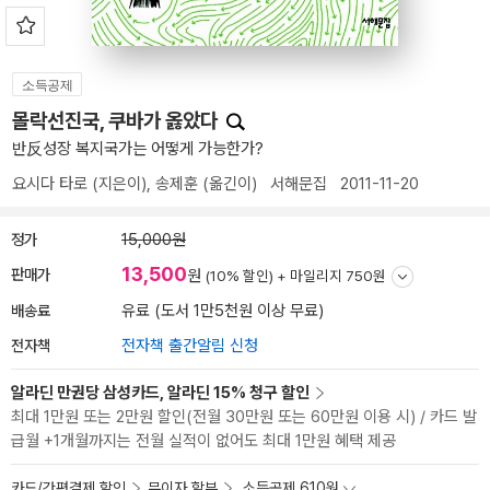
소득공제
몰락선진국, 쿠바가 옳았다
반反성장 복지국가는 어떻게 가능한가?
요시다 타로
(지은이),
송제훈
(옮긴이)
서해문집
2011-11-20
정가
15,000원
13,500
판매가
원
(10% 할인) +
마일리지 750원
배송료
유료 (도서 1만5천원 이상 무료)
전자책
전자책 출간알림 신청
알라딘 만권당 삼성카드, 알라딘 15% 청구 할인
최대 1만원 또는 2만원 할인(전월 30만원 또는 60만원 이용 시) / 카드 발
급월 +1개월까지는 전월 실적이 없어도 최대 1만원 혜택 제공
카드/간편결제 할인
무이자 할부
소득공제 610원