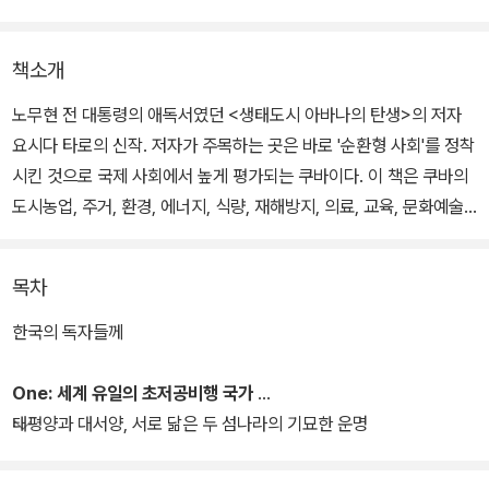
책소개
노무현 전 대통령의 애독서였던 <생태도시 아바나의 탄생>의 저자
요시다 타로의 신작. 저자가 주목하는 곳은 바로 '순환형 사회'를 정착
시킨 것으로 국제 사회에서 높게 평가되는 쿠바이다. 이 책은 쿠바의
도시농업, 주거, 환경, 에너지, 식량, 재해방지, 의료, 교육, 문화예술
등 선진적인 실험 모델을 르포 형식으로 취재한 글이다.
목차
저자가 쿠바에서 주목하는 키워드는 '몰락'의 힘이다. 즉, 조만간 현실
로 다가올 피크오일의 시대를 맞아 이제 대량 생산·소비를 기반으로
한국의 독자들께
한 경제성장 자체가 불가능하다는 전제 아래, 반성장 혹은 저성장의
시스템을 준비해야 한다는 것이다. 이름하여 초저공비행을 하는 '몰
One: 세계 유일의 초저공비행 국가
락선진국'이 되자는 것. 그 모범 사례로서, 검소한 생활을 하면서도 서
태평양과 대서양, 서로 닮은 두 섬나라의 기묘한 운명
구 선진국들과는 완전히 다르게 행복하게 사는 선진국의 한 예로 쿠
바를 들고 있다.