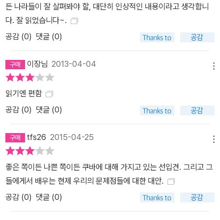
든 나라들이 잘 살펴봐야 할, 대단히 인상적인 내용이라고 생각합니
으로, 세계 유일의 수막염 B형 백신을 포함해 수준 높은 바이오테크
다. 잘 읽었습니다~.
와 의료 기술을 보유하고 있다. 평균수명도 78세로 늘어났고, 100개
공감 (
0
)
댓글 (0)
국 이상의 가난한 개발도상국도 지원하고 있다(선진국들도 이 지원
프로젝트에는 미치지 못한다). 출산휴가 18주(급여 100% 지급), 추
이장님
2013-04-04
가로 엄마든 아빠든 육아휴가 40주(급여 60% 지급)를 쓸 수 있고,
메뉴
직장 복귀 후에도 매일 한 시간씩 모유 수유할 권리를 보장받는다. 임
신중의 여성에게 지장이 있을 만한 일을 시키지 말 것을 노동법이 규
읽기엔 편함
정하고 있고, 임신한 시점에서 태교를 위해 6일의 유급휴가를 얻을
공감 (
0
)
댓글 (0)
수 있다. 아이에게 질병이 생기면 아이를 소아과 의사에게 데려가기
위해 월 1일의 쉴 권리를 부여하고 있다. 이미 1970년대 초반에 가족
tfs26
2015-04-25
메뉴
법으로 부부가 가사와 육아를 평등하게 부담할 것을 규정하고 있다.
문화와 스포츠의 발전도 눈부시다. 영화가 개봉할 때에는 긴 줄이 늘
좋은 쪽이든 나쁜 쪽이든 쿠바에 대해 가지고 있는 선입견. 그리고 그
어서고 연극과 음악 콘서트도 야구와 나란히 팬을 모은다. 예술과 문
들에게서 배우는 현제 우리의 문제점들에 대한 대안.
화가 사회정책으로서 중시되고, 전국의 문화센터를 통해 아이와 어른
공감 (
0
)
댓글 (0)
모두 무료로 레슨을 받는다. 사람들의 독서욕은 높아 언제나 수요가
공급을 웃돌고 있다. 게다가 문화활동은 절대 영리를 목적으로 하지