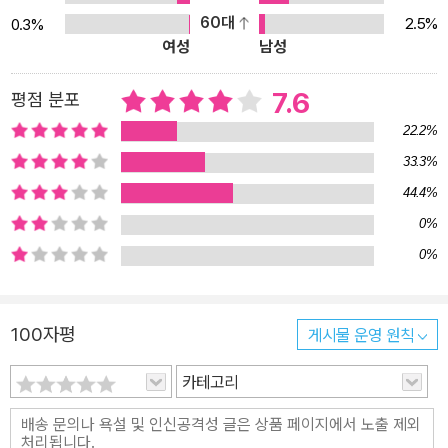
요시다 타로는 이제 우리에게 '성장'이라고 하는 이데올로기에서 벗어
60대
2.5%
0.3%
여성
남성
나 '반성장' 혹은 '몰락'만이 근본적인 해결책이라고 말한다. 곧 인류는
피크오일을 맞이한다. 대량의 석유 소비를 전제로 한 경제성장도, 트
7.6
평점 분포
리클다운(낙수 효과)도 이제 없다. 피 흘리며 싸우는 자원쟁탈전이 아
닌, 물질에 의존하지 않고도 행복하게 사는 것에 대한 노하우, 즉 ‘몰
22.2%
락의 힘’이 필요한 때인 것이다. 하지만 성장을 위한 의견은 있어도 안
33.3%
전한 몰락을 위한 매뉴얼은 없다. 그래서 저자는 이미 초저공비행을
44.4%
하고 있는 몰락선진국인 쿠바를 모범으로 하는 방법밖에 없다고 말하
0%
는 것이다. 옥스퍼드대학의 정치학 교수인 요르크 프리드리히스는 포
0%
스트 석유 시대의 시나리오를 그리기 위해, 역사적으로 석유의 단절
을 경험한 세 나라를 예로 들어 분석한 바 있다(본문 6쪽). 먼저 실패
사례로 든 것은, 자국 내에 석탄밖에 없고 대부분의 석유를 소련권으
100자평
게시물 운영 원칙
로부터 수입하고 있었던 탓에 소련 붕괴로 농업 생산이 크게 하락하
카테고리
면서 곤경에 몰린 북한이다. 두 번째 나라도 북한처럼 석유 사용량의
90% 이상을 수입해야 했는데, 다만 그 대부분을 미국에 의존하고 있
다가 미국으로부터 경제봉쇄를 당한 뒤 자포자기식으로 타국의 유전