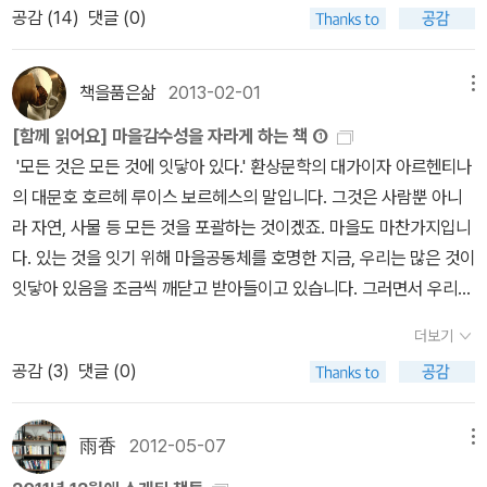
m=897'>
처럼 대학에서 외국어공부를 할 수 있을까요? 샌들도 못 사는 형편인
공감 (
14
)
댓글 (0)
쿠바에 매력에 흠뻑 빠져들게 한다. 행복한 발견이 아니고 무엇이겠
데도 그렇게 눈을 반짝이며 자랑스럽게 얘기할 수 있을까요? 그는
는가? 사진출처 : 부안독립신문 ‘유기농업의 메카’ 쿠바를 가다(2)흙
일본어는 좋아하는 만화를 보는 것으로 살리고 장래에는 의료 종사자
이 전혀 없는 곳에서도 경작에 전혀 문제가 없다. 원리는 간단하다. 벽
책을품은삶
2013-02-01
메뉴
가 되길 꿈꾸며 공부하는 것입니다. 이런 젊은이가 아직 존재하는 이
돌이나 블록으로 낮은 벽을 쌓고 그 안에 흙을 넣고 채소를 기르면 끝
[함께 읽어요] 마을감수성을 자라게 하는 책 ①
나라의 실체를 전하는 것이야말로 사회적 안전망이 붕괴하고 있는 지
이다. 오가노포니코 농법으로 부른다. 도시 전체가 유기농 농업이 활
'모든 것은 모든 것에 잇닿아 있다.' 환상문학의 대가이자 아르헨티나
금의 일본에 의미가 있습니다.” 경제성장을 하지 않으면 풍요롭게
성화 되어 있다. 쿠바의 이러한 유기농 혁명은 의도적이 아니다. 어부
의 대문호 호르헤 루이스 보르헤스의 말입니다. 그것은 사람뿐 아니
될 수 없다고 하는 강박관념은 더 이상 필요하지 않다고,우아하고 밝
지리로 얻은 것으로 최첨단 근대 농업에서 퇴보한 것이다. 그러나 오
라 자연, 사물 등 모든 것을 포괄하는 것이겠죠. 마을도 마찬가지입니
은 사회라면 몰락하는 편이 오히려 행복하게 되는 것이라고 저자는
히려 위기는 반전이 일어났고 농업 선진국인 일보도 따라가기 힘든
다. 있는 것을 잇기 위해 마을공동체를 호명한 지금, 우리는 많은 것이
말한다.물론 쿠바는 빈부의 격차, 심각한 물자부족을 비롯해 계획경
친환경 유기농 농업이 활성화 된 것이다.우리가 아는 쿠바는 사회주
잇닿아 있음을 조금씩 깨닫고 받아들이고 있습니다. 그러면서 우리는
제로 인한 비효율성과 관료주의를 비롯해 많은 문제를 가지고 있다.
의국가였다. 미국을 본 받아 근대적 농법으로 화학비료와 기계농업으
획일주의에 평생 맞서고 개성적인 삶을 추구해야 합니다. 새로운 길
하지만 나는 이 책을 읽는 내내 머릿속을 파고드는 여러 상념으로 힘
로 수탕수수 등을 생산했다. 또한 소련의 원조로 인해 부족함이 없었
더보기
은 예전의 길에서 벗어나야 가능합니다. 그러기 위해서 우리는 책을
들었다.과연 쿠바는 그리운 미래가 될 수 있을까? 쿠바 인구 1000
다. 그러나 소련의 붕괴와 미국의 경제적 압박으로 인해 아사직전까
공감 (
3
)
댓글 (0)
읽어야 하고, 책밖으로 나와 세상에 길을 만들어야 합니다. 몸과 마음
명당 의사 수 8.2명으로 세계 최고 수준이며 코로나 19 때도 선진국
지 이른다. 석유도, 농기계 부품도, 심지어 약국에서 약도 거의 바닥이
이 주체적으로 살아가는 일이 행복이며 건강의 올바른 정의가 아닐까
으로 의료진을 보냈다. 1959년부터 미국의 금수 조치로 이중고를 겪
났다. 먹을 것 입을 것이 바닥난 것이다. 생과 사의 경계점에서 이들이
요. 여기, 함께 읽고 싶은 책이 있습니다. 권하는 것이 아닙니다. 함께
고 있지만, 쿠바는 여전히 쿠바답게 행동 중이다.
雨香
2012-05-07
메뉴
선택한 것은 바로 수입에 의존하던 경제체계를 끊고(어쩔 수 없이) 스
읽고 싶은 것들입니다. 지금 아무짝에도 쓸모가 없어 보이는 것으로
스로 키워 먹자는 것이다. 그래서 도시의 빈땅에 농산물을 직접 재배