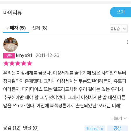
않는다. 평등과 연대, 그리고 인간의 존엄이 중시된다. 조건이 불리한
쓰기
마이리뷰
지역과 사회적으로 약한 입장에 놓인 가정을 정부의 충실한 사회복지
정책이 도맡는다. 1990년대의 심각한 경제위기도 연대의 정신으로
구매자 (5)
전체 (8)
극복하고, 재정위기 가운데서도 사회복지제도는 중단 없이 유지됐다.
2008년 가을의 금융위기 이후 미국식 신자유주의가 의문시되는 가
메뉴
운데, 그것과는 정반대의 길을 걸어온 쿠바에서야말로 세계가 살아나
기 위한 힌트를 찾을 수 있다. 미국화가 아닌 길로서의 모델! 자유로우
kinye91
2011-12-26
면서 격차 없는 사회의 실현! 이러한 모습이 저자가 본, 그리고 세계가
쿠바에 주목하고 있는 모습이다. 하지만 쿠바만큼 그 평가가 극단적
우리는 이상세계를 꿈꾼다. 이상세계를 꿈꾸기에 많은 사회철학부터
으로 나뉘는 나라도 없다. 유기농업과 의료·교육의 이상향으로 찬미
정치철학이 존재했다. 그러나 이상세계는 무릉도원이라든지, 유토피
하는 목소리가 있는 반면, 인권이 탄압되는 자유 없는 독재국가, 경제
아라든지, 파라다이스 또는 엘도라도처럼 우리 곁에는 없는 우리가
가 파탄 나고 부정과 위법의 '검은 경제'가 발호하며 망명자가 끊이지
추구해야만 해야 할 그 무엇이었다. 그래서 이상세계란 말 대신 다른
않는 빈곤국가라는 평가도 있다. 특히 2008년 허리케인으로 인해 더
말을 쓰고자 한다. 예전에 녹색평론에서 출판되었던 '오래된 미래'란
욱 악화된 주택 문제, 식량 및 생필품 부족 문제, 중앙집권적인 정치개
말이다. 그 책은 '오래된 미래 라다크로부터 배운다'였는데, 그 때 이
더보기
혁 지체 및 국민의 정치 참여 기회의 결여, 쿠바페소와 태환페소의 이
오래된 미래란 말이 참 마음에 와 닿았다. 이미 오래전부터 존재해왔
공감 (
12
)
댓글 (0)
중통화 체제 같은 시장화 정책이 낳은 경제적 격차 등에 대해 시민들
는데, 우리가 인식을 하지 못했던, 그런 사회. 오래된 미래는 그래서