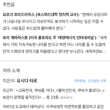
추천글
요르크 프리드리히스 (옥스퍼드대학 정치학 교수):
“현재의 공업사회
가 너덜너덜 무너지고 자유무역도 붕괴하기 시작하는 일은 피할 수
없다. 사람들은 부드럽게 몰락해야 한다.”
로리 게바라스톤 (미국 콜로라도 주 '태양에너지 인터내셔널'):
“세계
에서 가장 지속가능한 나라를 든다고 하면 어느 나라를 들 수 있을까.
만약 스웨덴과 덴마크를 떠올렸다고 한다면 빗나갔다. 세계자연보호
기금(WWF)이 지구상에서 지속가능한 개발의 조건을 충족시키는 유
일한 나라로 든 것이 쿠바이다.”
저자 소개
지은이:
요시다 타로
저자파일
신간알림 신청
최근작 :
<교육천국, 쿠바를 가다>
,
<몰락선진국, 쿠바가 옳았다>
,
<
농업이 문명을 움직인다>
… 총 23종
(모두보기)
1961년 도쿄에서 태어났다. 쓰쿠바대학 자연학부를 졸업하고 같은