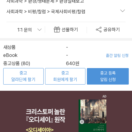
사회과학
>
환경/생태문제
>
환경실태보고
사회과학
>
비평/칼럼
>
국제사회비평/칼럼
선물하기
공유하기
새상품
-
eBook
-
출간 알림 신청
중고상품 (80)
640원
중고
중고
중고 등록
알라딘에 팔기
회원에게 팔기
알림 신청