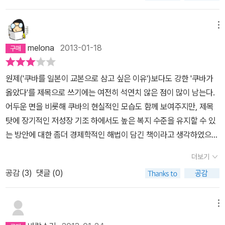
이 불만을 품고 있는 것도 사실이다. 그래서 저자는 이 네 가지 과제에
저 멀리서 찾으면 안 된다. 바로 나 자신부터, 내 곁부터 찾기 시작해
대해 쿠바가 어떻게 분투하고 있는가를 중심으로 이 책을 저술하면
야 한다. 이 책의 저자는 책의 말미에서 그리운 미래라고 하였는데, 나
메뉴
서, 쿠바의 빛과 그림자를 동시에 조망하고 있다. 쿠바의 의미심장한
는 오래된 미래라는 말이 더 어울린다고 생각을 한다. 쿠바하면 여러
melona
2013-01-18
실험들을 보노라면, 반성장 복지국가의 모델에 관한 하나의 힌트를
생각이 드는데, 가장 먼저 떠오르는 인물은 체 게바라, 그리고 피델 카
얻을 수 있지 않을까? "역사관사무소를 나오자 이미 햇살이 기울어
스트로, 다음은 관타나모 형무소, 그리고 유기농. 쿠바 혁명이 성공한
원제('쿠바를 일본이 교본으로 삼고 싶은 이유')보다도 강한 '쿠바가
있다. 우연이지만 여기가 이번 방문의 마지막 취재처가 되었다. 알고
뒤, 게바라는 볼리비아에서 죽고, 카스트로는 쿠바의 지도자로 지금
옳았다'를 제목으로 쓰기에는 여전히 석연치 않은 점이 많이 남는다.
보는 것과 모르고 보는 것과는 보이는 풍경이 천지차이다. …… 공동
까지도 쿠바를 이끌어왔는데, 지금은 건강이 좋지 않아, 그 동생인 라
어두운 면을 비롯해 쿠바의 현실적인 모습도 함께 보여주지만, 제목
체 건축가, 어머니들의 집 등 이 책에 등장한 테마뿐만이 아니라 지금
울에게 물려주고 있는 상태고, 관타나모 형무소는 악명높은 형무소로
탓에 장기적인 저성장 기조 하에서도 높은 복지 수준을 유지할 수 있
까지의 내 저서에 들었던 화제들도 다 포함되어 있다. 경제 활성화와
유명하니... 여기에 어울리지 않게 유기농이라니... 소련이 붕괴한 뒤,
는 방안에 대한 좀더 경제학적인 해법이 담긴 책이라고 생각하였으나
환경, 복지의료, 교육, 문화와 그 모두를 짜 넣은 마을 만들기! …… 새
석유공급이 끊긴 쿠바에서 살아남기 위해서 취한 조치가 바로 자급자
이 책에는 그러한 일반론적인 풀이는 등장하지 않는다(쿠바의 정책사
롭게 얻은 지식을 가지고 다시금 구시가를 걸어보고 싶었다. 이미 해
족하는 농업 아니었던가.자급자족하는 농업을 하기 위해서는 석유에
더보기
례 소개집에 가깝다). 정책사례 소개집에 따라붙는 한계는 어쩔 수 없
는 지고 있다. 푸에르사 요새는 주위가 온통 깜깜해서인지 듬직함보
의존하는 농업을 포기해야만 한다. 석유라는 자원은 이미 해외의존이
공감 (
3
)
댓글 (0)
다. 지역과 커뮤니티와 주민의 참여 어쩌고 하는 번지르르한 거버넌
다는 중후함으로 내게 다가온다. 고풍스러운 조명이 오렌지색으로 옛
라는 전제를 깔고 있기 때문이다. 또한 석유의존 농업을 포기한다
스 소개집은 넘치고 넘친다. 그게 그렇게 수월하지는 않으며, 일부 커
에스파냐 총독관저를 돋보이게 한다. 관광객들 사이에 섞여 광장에서
는 얘기는 화학농업을 포기하고, 단일농업을 포기한다는 얘기다. 화
뮤니티에서의 제한적인 성공이 아니라 국가 전역에 걸쳐 잘 굴러가리
는 젊은 커플이 서로 달라붙는다. 도시가 밝은 것은 아니지만 치안은
메뉴
학약품들은 석유에 의존하는 약품이고, 또 단일농업은 그러한 사회구
라는 건 꿈같은 이야기라는 것쯤은 짐작할 수 있다.고로 이 책은 쿠바
좋은 편이다. 아이들의 웃음소리가 겹치고 멀리서 라틴 리듬이 희미
조에서 취하는 가장 손쉬운 방법이기 때문이다. 이 책을 읽다보면 쿠