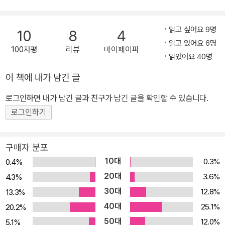
면서, 비정한 시장주의를 넘어서는 새로운 대안체제를 모색하려는 움
직임이 활발하다. 그중 저자가 주목하는 곳은 바로 '순환형 사회'를 정
읽고 싶어요 9명
10
8
4
착시킨 것으로 국제 사회에서 높게 평가되는 쿠바. 이 책은 쿠바의 도
읽고 있어요 6명
100자평
리뷰
마이페이퍼
시농업, 주거, 환경, 에너지, 식량, 재해방지, 의료, 교육, 문화예술 등
읽었어요 40명
선진적인 실험 모델을 르포 형식으로 취재한 글이다. 저자가 쿠바에
이 책에 내가 남긴 글
서 주목하는 키워드는 '몰락'의 힘이다. 즉, 조만간 현실로 다가올 피
크오일의 시대를 맞아 이제 대량 생산·소비를 기반으로 한 경제성장
로그인하면 내가 남긴 글과 친구가 남긴 글을 확인할 수 있습니다.
자체가 불가능하다는 전제 아래, 반성장 혹은 저성장의 시스템을 준
로그인하기
비해야 한다는 것이다. 이름하여 초저공비행을 하는 '몰락선진국'이
되자는 것. 그 모범 사례로서, 검소한 생활을 하면서도 서구 선진국들
구매자 분포
과는 완전히 다르게 행복하게 사는 선진국의 한 예로 쿠바를 들고 있
10대
0.3%
0.4%
다. 왜 '몰락선진국'인가? 1%와 99%의 극한 대립이 세계 곳곳으로
20대
3.6%
4.3%
퍼져가고 있다. 무한경쟁, 승자독식, 대량실업, 워킹푸어, 노후불안,
30대
12.8%
13.3%
불안정한 사회안전망, 먹거리 위기, 국토 붕괴, 환경 파괴… 어디를 보
40대
아도 희망의 가닥조차 보이지 않는다. 지난 수십 년 동안 경제는 분명
25.1%
20.2%
성장했는데 왜 우리는 이렇게 불안하고 불행한 것일까? 이 책의 저자
50대
12.0%
5.1%