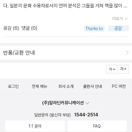
농민들이 육종프로젝트를 스스로 설계하고 실험결과를 현장에 적용
쿠바혁명기념일(1월1일), 쿠바에서 만나자! 혁명 때문이 아니다. 춤
다. 일본의 문화 수용자로서의 언어 분석은 그들을 거쳐 책을 많이 접
어야 한다. 십여년전에 <체 게바라 평전>을 읽었는데 참 재미없게 읽
하도록 했다. ... 그로써 쿠바는 사탕수수 단작농장의 상당부분을 일
때문이다. 당신과 쿠바의 모든 곳에서 춤추고 싶다. <치코와 리타>에
한우리에게도 큰 의미가 있을 것이다.2. 명랑철학누가 니체 전집을
은 것 같다. 미안할 만큼. 이제 쿠바는 관광지가 되었다. 낭만여행의
반농지로 전환해 식량자급에 성공했다.'http://www.hani.co.kr/art
더보기
서 그들이 사랑했던 쿠바의 시절처럼. 《행복의 경제학》“세계화는
권했다.그 방대한 글을읽을 엄두를 내지 못하고있다. 내겐 너무 어렵
대표지요. 남미에 있으면서 전혀다른 남미의 풍경을 보여준다. 남미
i/culture/book/508373.html 예전에 프로이트를 읽어볼까 생각
공감 (
6
)
댓글 (0)
인간과 환경을 희생시켜 자신의 이윤을 추구하기 위해 각국 정부에
기도 하고. 여전히 니체의 철학은 우리에게의미 있는 질문들을던진
여행 중 가장 안전하고 교육적인 곳이 또한 쿠바다. 쿠바 여행에 관련
했던 적이 있다. 하지만 시간이 흐르고 이제 프로이트는 마음에만 담
압력을 행사하는 초국적 기업의 작품”이다. 그동안 우리는 ‘세계화와
다. 이 책을 통해서 우리 삶을 지배하는 논리 속에 숨겨진 니체의 철학
된 수많은 책들이 쏟아지고 있는 것 이상한 일이 아니다. 볼 것, 배울
아두고, 읽을 엄두는 내고 있지 않다. 이번에 소개된 프로이트 전기 역
성장’의 신화에 속았다. 이젠 눈을 떠야 한다. 지역화, 마을화를 통해
을 내 것으로 만들 수 있을까? 국가 낭만주의 시대를 니체와 함께 건
것, 먹을 것이 많은 나라다. 나도 가고 싶다. 정승구의 <쿠바, 혁명보
시 읽을 마음은 별로 없다. 일단 시간을 들여 꼼꼼하게 읽을 자신이 없
반품/교환 안내
우리는 “지속 가능한 삶, 갈등의 평화적 해결, 일자리 창출, 아이 양
넌다는 마음가짐으로 니체에게서 '명랑'을 찾고 싶다.3. 몰락 선진국,
다 뜨겁고 천국보다 낯선>은 역사서적이나 쿠바 이민 안내서 같지만
고, 손을 댔다가 독서목록만 더 커질 것 만 같기 때문이다. 그럼에도
육, 적절한 교육 제공, 또는 삶을 기리고 즐기는 것”이 가능하다. 마을
쿠바가 옳았다쿠바의 도시농업, 주거, 환경, 에너지, 식량, 재해방지,
여행서이다. 요상 표지가 맘에 들지 않지만 내용은 최고다.
페이퍼에 책 정보를 남기는 것은 바로 아래에 있는 부분 때문이다. 공
에 행복이 있다! 목적이 아닌 과정에서 나오는 무엇이다. 《미생》 일
의료, 교육 등 선진적인 실험 모델을 르포 형식으로 취재한 글이다.최
부 좀 했다 하는 이들이 프로이트에 거리를 둔 것은 인간의식이 주인
본에 《시마과장》(지금은 ‘시마사장’이 됐다!)이 있다면, 한국에는 ‘장
근에감상한 한 영화에서 쿠바 사람들은경제적으로나 사회적으로나
이 아니라고 짚어냈기 때문이라는 지적이 확 와닿기 때문이다. 〈프
그래’가 있다. 한국판 샐러리맨 만화의 새로운 장을 열어젖힌 작품이
로그인
전체 메뉴
회사 소개
출판사 안내
PC 버전
어렵다고말했는데, 이 책의 저자는 몰락 선진국이라는 표현을 쓰면서
로이트〉 피터 게이 지음ㆍ정영목 옮김/교양인ㆍ전 2권 각권 3만
다. 바둑을 하던 장그래가 종합상사에 들어가서 겪는 좌충우돌은, 노
그들에게서 서구 선진국들과는구분되는어떤행복과 희망을이야기하
원 '이른바 ‘먹물’로 불리는 사람들이 프로이트를 탐탁지 않게 여기는
동자인 우리 자신의 이야기다. 미생, 즉 ‘아직 살아 있지 못한 자’는 여
(주)알라딘커뮤니케이션
고 있다. 그 간극의 공백을 메우고 싶다.
이유는 인간을 사유하는 존재이자 자기 자신의 주인이 아니라 ‘무의
전히 흉포한 자본과 권력에 휘둘리는 우리의 또 다른 호칭이기도 하
1544-2514
일반문의 (발신자 부담)
식’의 지배를 받는 일종의 노예의 자리로 끌어내렸기 때문으로 볼 수
다. 노동을 배제한 자본주의는 사랑 없는 결혼 생활과 같다. '그게 어
있다. 인간 이성의 무한한 가능성을 믿는 사람들에게 프로이트는 치
1:1 문의
FAQ
때서?'라고 묻는다면, 더 할 말은 없다. 마을에서도 노동(자)은 반드