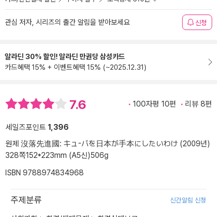
관심 저자, 시리즈의 출간 알림을 받아보세요
신청
알라딘 30% 할인! 알라딘 만권당 삼성카드
카드혜택 15% + 이벤트혜택 15% (~2025.12.31)
7.6
100자평 10편
리뷰 8편
세일즈포인트
1,396
원제 沒落先進國: キュ-バを日本が手本にしたいわけ (2009년)
328쪽
152*223mm (A5신)
506g
ISBN 9788974834968
주제분류
신간알림 신청