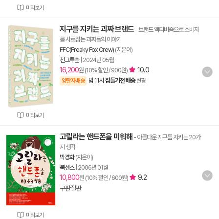
미리보기
지구를 지키는 괴짜 브랜드
- 브랜드 액티비즘으로 소비자
를 사로잡는 괴짜들의 이야기
FFC(Freaky Fox Crew)
(지은이)
천그루숲
|
2024년 05월
16,200
10.0
원 (10% 할인 / 900원)
밤 11시
잠들기전 배송
양탄자배송
변경
미리보기
고릴라는 핸드폰을 미워해
- 아름다운 지구를 지키는 20가
지 생각
박경화
(지은이)
북센스
|
2006년 01월
10,800
9.2
원 (10% 할인 / 600원)
구판절판
미리보기