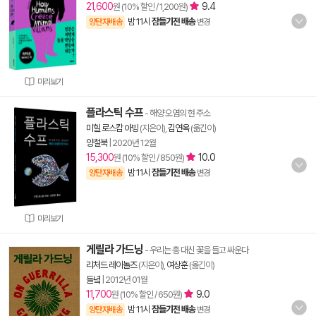
21,600
9.4
원 (10% 할인 / 1,200원)
밤 11시
잠들기전 배송
양탄자배송
변경
미리보기
플라스틱 수프
- 해양 오염의 현 주소
미힐 로스캄 아빙
(지은이),
김연옥
(옮긴이)
양철북
|
2020년 12월
15,300
10.0
원 (10% 할인 / 850원)
밤 11시
잠들기전 배송
양탄자배송
변경
미리보기
게릴라 가드닝
- 우리는 총 대신 꽃을 들고 싸운다
리처드 레이놀즈
(지은이),
여상훈
(옮긴이)
들녘
|
2012년 01월
11,700
9.0
원 (10% 할인 / 650원)
밤 11시
잠들기전 배송
양탄자배송
변경