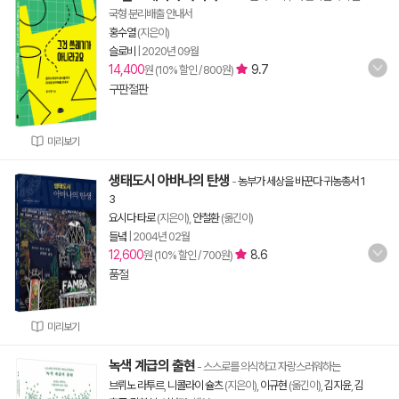
국형 분리배출 안내서
홍수열
(지은이)
슬로비
|
2020년 09월
14,400
9.7
원 (10% 할인 / 800원)
구판절판
미리보기
생태도시 아바나의 탄생
-
농부가 세상을 바꾼다 귀농총서 1
3
요시다 타로
(지은이),
안철환
(옮긴이)
들녘
|
2004년 02월
12,600
8.6
원 (10% 할인 / 700원)
품절
미리보기
녹색 계급의 출현
- 스스로를 의식하고 자랑스러워하는
브뤼노 라투르
,
니콜라이 슐츠
(지은이),
이규현
(옮긴이),
김지윤
,
김