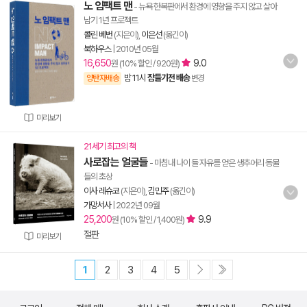
노 임팩트 맨
- 뉴욕 한복판에서 환경에 영향을 주지 않고 살아
남기 1년 프로젝트
콜린 베번
(지은이),
이은선
(옮긴이)
북하우스
|
2010년 05월
16,650
9.0
원 (10% 할인 / 920원)
밤 11시
잠들기전 배송
양탄자배송
변경
미리보기
21세기 최고의 책
사로잡는 얼굴들
- 마침내 나이 들 자유를 얻은 생추어리 동물
들의 초상
이사 레슈코
(지은이),
김민주
(옮긴이)
가망서사
|
2022년 09월
25,200
9.9
원 (10% 할인 / 1,400원)
절판
미리보기
1
2
3
4
5