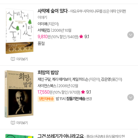
사막에 숲이 있다
- 마오우쑤 사막에 나무를 심은 여자 인위쩐
이야기
이미애
(지은이)
서해문집
|
2006년 10월
9,810
9.1
원 (10% 할인 / 540원)
품절
미리보기
희망의 밥상
제인 구달
,
게리 매커보이
,
게일 허드슨
(지은이),
김은영
(옮긴이)
사이언스북스
|
2006년 02월
17,550
9.1
원 (10% 할인 / 970원)
밤 11시
잠들기전 배송
양탄자배송
변경
미리보기
그건 쓰레기가 아니라고요
- 플라스틱부터 음식물까지 한