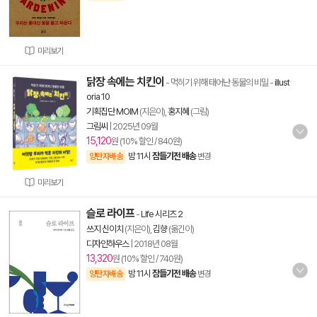
미리보기
닭장 속에는 치킨이
- 먹히기 위해 태어난 동물의 비밀
-
illust
oria 10
기획집단 MOIM
(지은이),
홍지혜
(그림)
그림씨
|
2025년 09월
15,120
원 (10% 할인 / 840원)
밤 11시
잠들기전 배송
양탄자배송
변경
미리보기
슬로 라이프
-
LIfe 시리즈 2
쓰지 신이치
(지은이),
김향
(옮긴이)
디자인하우스
|
2018년 08월
13,320
원 (10% 할인 / 740원)
밤 11시
잠들기전 배송
양탄자배송
변경