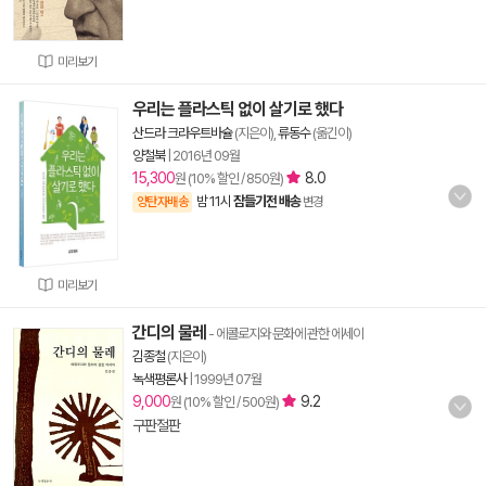
미리보기
우리는 플라스틱 없이 살기로 했다
산드라 크라우트바슐
(지은이),
류동수
(옮긴이)
양철북
|
2016년 09월
15,300
8.0
원 (10% 할인 / 850원)
밤 11시
잠들기전 배송
양탄자배송
변경
미리보기
간디의 물레
- 에콜로지와 문화에 관한 에세이
김종철
(지은이)
녹색평론사
|
1999년 07월
9,000
9.2
원 (10% 할인 / 500원)
구판절판