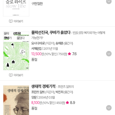
구판절판
미리보기
몰락선진국, 쿠바가 옳았다
- 반反성장 복지국가는 어떻게
가능한가?
요시다 타로
(지은이),
송제훈
(옮긴이)
서해문집
|
2011년 11월
13,500
7.6
원 (10% 할인 / 750원)
품절
미리보기
생태적 경제기적
- 프란츠 알트의
프란츠 알트
(지은이),
박진희
(옮긴이)
양문
|
2004년 03월
8,100
8.9
원 (10% 할인 / 450원)
품절