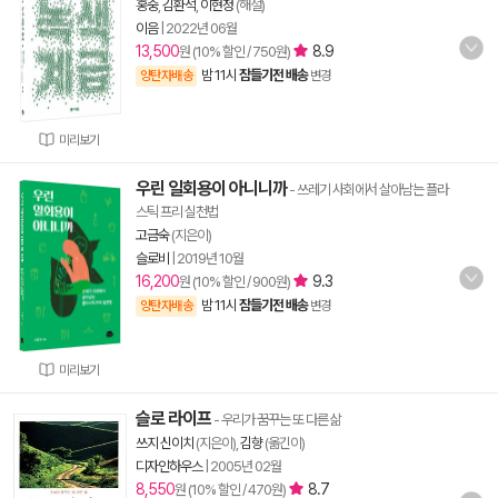
홍중
,
김환석
,
이현정
(해설)
이음
|
2022년 06월
13,500
8.9
원 (10% 할인 / 750원)
밤 11시
잠들기전 배송
양탄자배송
변경
미리보기
우린 일회용이 아니니까
- 쓰레기 사회에서 살아남는 플라
스틱 프리 실천법
고금숙
(지은이)
슬로비
|
2019년 10월
16,200
9.3
원 (10% 할인 / 900원)
밤 11시
잠들기전 배송
양탄자배송
변경
미리보기
슬로 라이프
- 우리가 꿈꾸는 또 다른 삶
쓰지 신이치
(지은이),
김향
(옮긴이)
디자인하우스
|
2005년 02월
8,550
8.7
원 (10% 할인 / 470원)