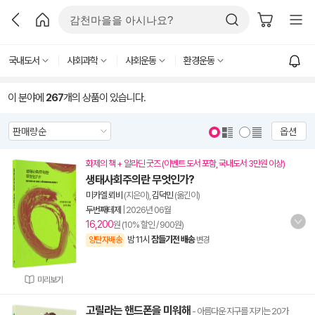
국내도서
사회과학
사회운동
환경운동
이 분야에
267
개의 상품이 있습니다.
옵션
화제의 책 + 알라딘 굿즈 (이벤트 도서 포함, 국내도서 3만원 이상)
생태사회주의란 무엇인가?
미카엘 뢰비
(지은이),
김덕민
(옮긴이)
두번째테제
|
2026년 06월
16,200
원 (10% 할인 / 900원)
밤 11시
잠들기전 배송
양탄자배송
변경
미리보기
고릴라는 핸드폰을 미워해
- 아름다운 지구를 지키는 20가