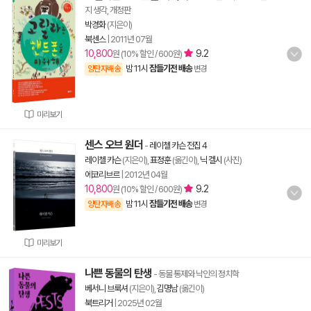
지 생각, 개정판
박경화
(지은이)
북센스
|
2011년 07월
10,800
9.2
원 (10% 할인 / 600원)
밤 11시
잠들기전 배송
양탄자배송
변경
미리보기
센스 오브 원더
-
레이첼 카슨 전집 4
레이첼 카슨
(지은이),
표정훈
(옮긴이),
닉 켈시
(사진)
에코리브르
|
2012년 04월
10,800
9.2
원 (10% 할인 / 600원)
밤 11시
잠들기전 배송
양탄자배송
변경
미리보기
나쁜 동물의 탄생
- 동물 통제와 낙인의 정치학
베서니 브룩셔
(지은이),
김명남
(옮긴이)
북트리거
|
2025년 02월