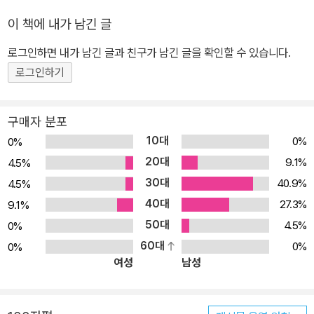
를 얻을 수 있기 때문에, 자바스크립트의 불편함을 해소해주며 모든
이 책에 내가 남긴 글
사람에게 자바스크립트의 강력함을 알릴 수 있다. ★ 이 책에서 다루
는 내용 ★ 이 책을 다 읽을 때쯤이면 HTML과 CSS로 구성된 정적
로그인하면 내가 남긴 글과 친구가 남긴 글을 확인할 수 있습니다.
인 페이지에 제이쿼리 마법을 적용해 생명을 불어 넣을 수 있을 것이
로그인하기
다. 페이지의 엘리먼트를 선택하고, 이동시키고, 완전히 제거하고, Aj
ax를 이용해 새로운 엘리먼트를 추가하고, 추가한 엘리먼트에 애니
구매자 분포
메이션을 적용하는 방법을 배운다. 간단히 말하면 HTML과 CSS를
10대
0%
0%
자유롭게 다룰 수 있다. 또한 제이쿼리 UI 라이브러리의 강력한 기능
20대
9.1%
4.5%
에 대해서도 알아본다. ★ 이 책의 대상 독자 ★ 사이트에 멋진 인터
30대
40.9%
4.5%
랙션을 넣고 싶어하는 웹 디자이너라면 이미 제이쿼리에 대해 들어본
40대
적이 있을 것이고 제이쿼리에 대한 자세한 내용을 궁금해할 것이다.
27.3%
9.1%
이 책에서 바로 해답을 찾을 수 있다. 자바스크립트를 사용한 경험이
50대
4.5%
0%
있지만 겉으로 보기엔 간단한데도 매우 복잡하다는 사실에 좌절해 본
60대
0%
0%
여성
남성
일이 있는 개발자라면 이 책을 통해 제이쿼리를 활용하는 방법을 제
대로 알 수 있을 것이다. 제이쿼리의 기초를 이미 알고 있으나 기술 수
준을 한 단계로 높이고자 하는 사람 또한 이 책을 통해 좋은 개발 조언