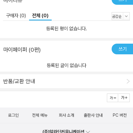
마이리뷰
택하고 꾸미고 개선 표면적으로 일반적인 자바스크립트와 비교할 때
제이쿼리의 가장 중요한 장점은 처리할 대상이 되는 엘리먼트를 쉽게
구매자 (0)
전체 (0)
선택할 수 있다는 점이다. 2장에서는 제이쿼리의 선택자를 사용해 대
상이 되는 엘리먼트를 선택하는 방법을 배운다. 그리고 제이쿼리를
등록된 평이 없습니다.
사용해 엘리먼트의 CSS 프로퍼티를 변경하는 방법에 대해 살펴본
다. 3장: 애니메이션, 스크롤, 리사이즈 제이쿼리는 애니메이션에서
쓰기
마이페이퍼 (0편)
도 뛰어나다. 메뉴를 부드럽게 슬라이드시켜 열거나 화면을 가로질러
다이얼로그가 휙 지나가는 경우에도 제이쿼리를 활용할 수 있다. 3장
등록된 글이 없습니다
에서는 애니메이션과 관련된 제이쿼리의 기능을 살펴보고 몇 가지 간
단한 사용자 인터페이스에 실제로 적용해본다. 그리고 페이지를 스크
반품/교환 안내
롤하거나 엘리먼트의 크기를 변경시킬 수 있는 애니메이션과 유사한
기능에 대해서도 살펴본다. 4장: 이미지와 슬라이드쇼 앞에서 살펴본
기본적인 내용을 바탕으로 가장 일반적인 제이쿼리 위젯인 이미지 갤
러리와 슬라이드쇼를 만든다. 라이트박스, 스크롤되는 썸네일 갤러
로그인
전체 메뉴
회사 소개
출판사 안내
PC 버전
리, 크로스 페이드 갤러리, 아이포토와 유사한 형태의 플립 북을 만든
다. 5장: 메뉴, 탭, 툴팁, 패널 이제 제이쿼리를 이용해 UI 위젯을 만드
(주)알라딘커뮤니케이션