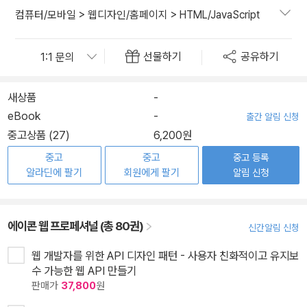
컴퓨터/모바일
>
웹디자인/홈페이지
>
HTML/JavaScript
선물하기
공유하기
새상품
-
eBook
-
출간 알림 신청
중고상품 (27)
6,200원
중고
중고
중고 등록
알라딘에 팔기
회원에게 팔기
알림 신청
에이콘 웹 프로페셔널 (총 80권)
신간알림 신청
웹 개발자를 위한 API 디자인 패턴 - 사용자 친화적이고 유지보
수 가능한 웹 API 만들기
판매가
37,800
원