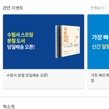
관련 이벤트
전체보기
수험서 분철 당일배송 오픈!
가장 빠르게
합
책소개