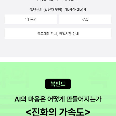
는 데 어려움을 느끼지 않을 것이므로 약간 더 복잡한 컨트롤인 드롭
1544-2514
일반문의 (발신자 부담)
다운 메뉴와 아코디언 스타일의 메뉴, 탭 인터페이스, 툴팁, 여러 종류
의 본문 패널을 살펴본다. 모든 일은 순조롭게 진행되고 있다. 사이트
1:1 문의
FAQ
는 1900년대의 브로셔 같은 사이트에서 벗어나 점점 21세기의 최신
리치 인터넷 애플리케이션으로 변모해간다. 6장: 구조, Ajax, 상호작
중고매장 위치, 영업시간 안내
용성 6장은 계속 기다려 온 내용인 Ajax이다. 진정한 데스크톱 스타
일의 애플리케이션을 웹에서 만들려면 화면에서 인터페이스를 지우
는 번거로운 새로고침 작업 없이 서버와 데이터를 주고 받을 수 있어
야 한다. 바로 이것이 Ajax의 역할이다. 제이쿼리는 브라우저의 차이
점에 대해 신경 쓰지 않고 간편하게 Ajax 요청을 처리할 수 있는 편리
한 메소드를 제공하므로 웃으면서 작업을 마칠 수 있을 것이다. 한편
코드가 점점 복잡해지므로 코드를 구성하는 좋은 사례를 먼저 살펴보
려 한다. 이 모든 내용은 6장에서 확인할 수 있다. 7장: 폼, 컨트롤, 다
이얼로그 폼은 모든 기획자의 골칫거리지만 어떤 웹 애플리케이션에
서도 빠질 수 없는 주춧돌이다. 7장에서는 제이쿼리를 사용해 폼과
관련된 스크립트 작업을 간단하게 만드는 방법을 배운다. 실시간으로