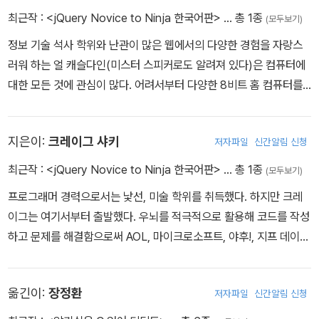
최근작 :
<jQuery Novice to Ninja 한국어판>
… 총 1종
(모두보기)
정보 기술 석사 학위와 난관이 많은 웹에서의 다양한 경험을 자랑스
러워 하는 얼 캐슬다인(미스터 스피커로도 알려져 있다)은 컴퓨터에
대한 모든 것에 관심이 많다. 어려서부터 다양한 8비트 홈 컴퓨터를
사용했고, 1990년대 중반부터 인터넷 업계에 뛰어들어 일을 하고 있
다. 수석 시스템 분석가이자 자바스크립트 만보객인 그는 .NET 코드
지은이:
크레이그 샤키
저자파일
신간알림 신청
의 진흙탕 속이나 모바일 앱과 게임의 숲, 클라이언트 인터랙션 개발
의 구름 속 등 어느 곳에서나 행복한 사람이다. 턴튜브리스트(http://
최근작 :
<jQuery Novice to Ninja 한국어판>
… 총 1종
(모두보기)
www.turntubelist.com/)의 공동 개발자이자 웹 기반의 다양한 실
프로그래머 경력으로서는 낯선, 미술 학위를 취득했다. 하지만 크레
험을 진행한 얼은 인터넷을 사회적 변화의 윤활유로서가 아니라 과소
이그는 여기서부터 출발했다. 우뇌를 적극적으로 활용해 코드를 작성
평가되는 ECMAScript 가젯과 흥미롭지만 시간을 낭비하는 기술을
하고 문제를 해결함으로써 AOL, 마이크로소프트, 야후!, 지프 데이비
긍정적으로 활성화시키는 도구로 생각한다.
스, 아틀라시안 같은 유명한 곳에서 근무했다. 끊이지 않은 열정으로
기사를 쓰고 개발을 하며 컨퍼런스에서 발표를 하기도 했으며, 이제
옮긴이:
장정환
저자파일
신간알림 신청
책도 출판한다. 1995년 자바스크립트를 사용하기 시작해 더글러스
크록포드가 자바스크립트를 전파하기 이전부터 자바스크립트의 장점