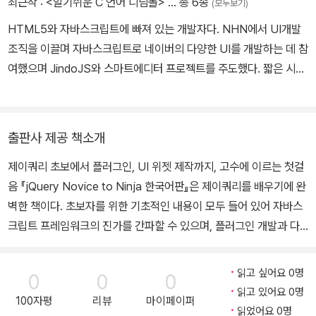
최근작 :
<알기쉬운 C 언어 디딤돌>
… 총 6종
(모두보기)
에 대해 널리 알려왔다. 지금은 제이쿼리를 강력하게 만드는 일에 기
HTML5와 자바스크립트에 빠져 있는 개발자다. NHN에서 UI개발
여하고 있다.
조직을 이끌며 자바스크립트로 네이버의 다양한 UI를 개발하는 데 참
여했으며 JindoJS와 스마트에디터 프로젝트를 주도했다. 짧은 시간
이지만 XE 1.7의 PM으로도 참여한 경험이 있다. 지금은 카카오에서
새로운 모바일 세상을 만들고 있으며 페이스북에 JSLounge라는 H
TML5/JavaScript 커뮤니티를 운영하고 있다. 에이콘출판사에서
출판사 제공 책소개
출간된 『방탄 Ajax』(2007년), 『Ajax 첫걸음』(2011년), 『jQuery N
제이쿼리 초보에서 플러그인, UI 위젯 제작까지, 고수에 이르는 첫걸
ovice to Ninja 한국어판』(2011년) 등을 번역했고, 『엔터프라이즈
음 『jQuery Novice to Ninja 한국어판』은 제이쿼리를 배우기에 완
Ajax』(2010년)을 감수했다.
벽한 책이다. 초보자를 위한 기초적인 내용이 모두 들어 있어 자바스
크립트 프레임워크의 진가를 간파할 수 있으며, 플러그인 개발과 다
양한 UI 위젯 제작 같은 고급 기술까지 모두 익힐 수 있다. 왜 제이쿼
리인가? 제이쿼리는 자바스크립트를 사용해 웹 사이트에 인터랙션을
읽고 싶어요 0명
0
0
0
간단히 적용할 수 있게 만들어주는 프레임워크다. 간단한 몇 줄의 제
읽고 있어요 0명
100자평
리뷰
마이페이퍼
이쿼리 코드만으로 수십 줄의 자바스크립트를 작성한 것과 같은 효과
읽었어요 0명