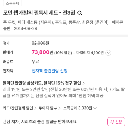
소득공제
모던 웹 개발의 필독서 세트 - 전3권
존 두켓
,
피터 개스통
(지은이),
홍영표
,
동준상
,
최윤정
(옮긴이)
에이콘
출판
2014-08-28
정가
82,000원
73,800
판매가
원
(10% 할인) +
마일리지 4,100원
배송료
무료
전자책
전자책 출간알림 신청
알라딘 만권당 삼성카드, 알라딘 15% 청구 할인
최대 1만원 또는 2만원 할인(전월 30만원 또는 60만원 이용 시) / 카드 발
급월 +1개월까지는 전월 실적이 없어도 최대 1만원 혜택 제공
카드/간편결제 할인
무이자 할부
소득공제 3,330원
관심 저자, 시리즈의 출간 알림을 받아보세요
신청