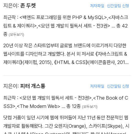
지은이:
존 두켓
저자파일
신간알림 신청
최근작 :
<백엔드 프로그래밍을 위한 PHP & MySQL>
,
<자바스크
립트 & 제이쿼리>
,
<모던 웹 개발의 필독서 세트 - 전3권>
… 총 42
종
(모두보기)
20년 이상 작은 스타트업부터 글로벌 브랜드에 이르기까지 다양한
웹사이트를 디자인하고 개발했다. 본서 외 저서로 《자바스크립트 &
제이쿼리》(제이펍, 2015), 《HTML & CSS》(에이콘출판사, 2012)
가 있다. 이 책들은 코드와 개념을 시각적으로 구분해서 설명하는 것
이 특징으로, 40만 부 이상 판매되었으며 10개 언어로 번역되며 많
지은이:
피터 개스통
저자파일
신간알림 신청
은 독자에게 사랑받고 있다.
최근작 :
<모던 웹 개발의 필독서 세트 - 전3권>
,
<The Book of C
SS3>
,
<The Modern Web>
… 총 12종
(모두보기)
닷컴 거품이 일던 시기에 웹에 뛰어들어 지난 11년 동안 전문적인 웹
개발자로 활동해왔다. 그간 오렌지(Orange), 스카이프(Skype), 시