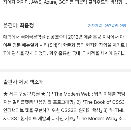
자이자 저자다. AWS, Azure, GCP 등 퍼블릭 클라우드와 생성형 A
I, LLM 기반 업무 자동화 분야를 중심으로 실무 중심 교육 과정을 기
획·운영해 왔으며, 최근에는 바이브 코딩과 AI 에이전트 설계, 마이크
옮긴이:
최윤정
저자파일
신간알림 신청
로 SaaS 개발을 주제로 한 강의와 콘텐츠 제작에 집중하고 있다. 다
수의 IT·데이터 관련 저서를 집필하고 번역서를 출간했으며, 기술을
대학에서 국어국문학을 전공했으며 2012년 애플 홍콩 지사에서 아
'설명하는 것'보다 '직접 만들어 보게 하는 것'을 교육 철학으로 삼고
이폰 영문 매뉴얼과 시리(Siri)의 한글화 등의 현지화 작업을 계기로 I
있다. 현재는 넥스트플랫폼(NXP)을 통해 AI 기반 산업 전환과 개인
T에 관심을 갖게 되었다. 향후 훌륭한 국내 IT 서적을 세계에 알리고
생산성 혁신을 연결하는 콘텐츠와 강의를 이어가고 있다. 소프트웨어
기술의 사회적 공유와 가치 있는 나눔을 실천하고자 노력 중이다.
엔지니어링과 오픈 소스에 관심이 많으며, 에이콘출판에서 출간한 『A
WS 공인 솔루션스 아키텍트 스터디 가이드 - 어소시에이트 4/e』(2
출판사 제공 책소개
023), 『AWS 공인 솔루션스 아키텍트 올인원 - 어소시에이트 2/e』
(2021), 『Great Code Vol.3』(2021), 『자바 머신러닝 마스터』(20
★ 세트 구성: 전3권 ★ 1) 『The Modern Web : 웹의 미래를 책임
19)와 그 외 20여 권을 번역했다.
지는 멀티플랫폼 반응형 웹 프로그래밍』 2) 『The Book of CSS3:
인터랙티브 웹을 구현하기 위한 CSS3의 원리와 핵심』 3) 『HTML
& CSS : 웹사이트 개발과 디자인 기초』 『The Modern Web』 소개
다양한 기기, 플랫폼, 브라우저 환경 하에서 사용자 중심의 반응형 웹