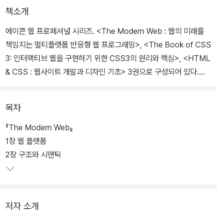
책소개
에이콘 웹 프로페셔널 시리즈. <The Modern Web : 웹의 미래를
책임지는 멀티플랫폼 반응형 웹 프로그래밍>, <The Book of CSS
3: 인터랙티브 웹을 구현하기 위한 CSS3의 원리와 핵심>, <HTML
& CSS : 웹사이트 개발과 디자인 기초> 3권으로 구성되어 있다.
다양한 기기, 플랫폼, 브라우저 환경 하에서 사용자 중심의 반응형 웹
목차
개발에 필요한 핵심 기술 요소를 한 권의 책에 일목요연하게 담아 내
었다. 함축적인 기술언어로 작성된 CSS3 명세서의 내용을 이해하기
『The Modern Web』
쉬운 방식으로 설명하고, 지금 당장 모든 브라우저에서 CSS3로 할
1장 웹 플랫폼
수 있는 일을 한눈에 보여준다. 또한 기존의 전형적인 프로그래밍 책
2장 구조와 시맨틱
양식에서 벗어나 위지윅(WYSIWYG, What You See Is What Y
ou Get) 방식으로 구성해 모든 주제를 쉽고 빠르게 파악할 수 있다.
저자 소개