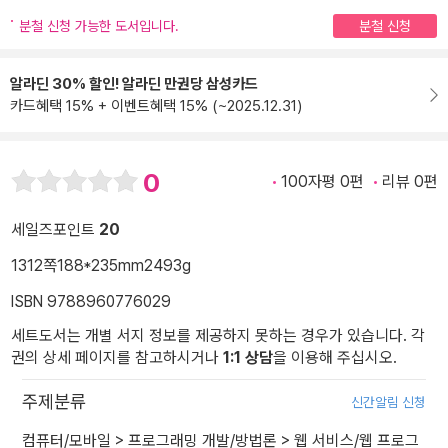
분철 신청 가능한 도서입니다.
분철 신청
알라딘 30% 할인! 알라딘 만권당 삼성카드
카드혜택 15% + 이벤트혜택 15% (~2025.12.31)
0
100자평 0편
리뷰 0편
세일즈포인트
20
1312쪽
188*235mm
2493g
ISBN 9788960776029
세트도서는 개별 서지 정보를 제공하지 못하는 경우가 있습니다. 각
권의 상세 페이지를 참고하시거나
1:1 상담
을 이용해 주십시오.
주제분류
신간알림 신청
컴퓨터/모바일
>
프로그래밍 개발/방법론
>
웹 서비스/웹 프로그