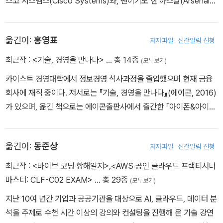
스코 시스템스(Cisco Systems)와, 팬이기도 한 아스날(Arsenal)
축구팀 등의 고객을 위해 에이전시와 기업의 일원으로, 혹은 프리랜
서로 프로젝트에 참여했다. 지금은 런던의 쇼어디치에 있는 포크(Po
옮긴이:
홍영표
저자파일
신간알림 신청
ke) 디지털 에이전시에서 일한다. 주로 HTML, CSS, 자바스크립트
를 이용해 사용자 측 개발을 전문적으로 수행하며, 웹 표준과 시맨틱
최근작 :
<기술, 경영을 만나다>
… 총 14종
(모두보기)
마크업에 대해 해박한 지식을 갖고 있다. 자신의 블로그 http://ww
카이스트 경영대학에서 정보경영 석사과정을 졸업했으며 현재 금융
w.broken-links.com/에 웹 기술 관련 글을 쓰고 있는 피터 개스통
회사에 재직 중이다. 저서로는 『기술, 경영을 만나다』(에이콘, 2016)
은 오랜 기간 http://www.css3.info/에 글을 기고해왔으며, Dev.
가 있으며, 옮긴 책으로는 에이콘출판사에서 출간한 『아이폰&아이패
Opera와 영국판 닷넷 매거진(미국에서는 실용적인 웹 디자인으로
드 인 액션』(2011), 『Professional iPhone and iPad Database
유명)에서도 집필진으로 활동했다. 런던의 웹 개발자 커뮤니티 회합
Application Programming 한국어판』(2012), 『HTML5+CSS3
과 다른 공공 행사에서 연사로 참여했으며, 미래엔 좀 더 많은 기고와
옮긴이:
동준상
저자파일
신간알림 신청
+자바스크립트의 정석』(2012), 『HTML & CSS』(2012), 『The M
강연을 할 계획이다. 브리스톨에서 태어났지만 런던에서 16년을 살
odern Web』(2014), 『타입스크립트 디자인 패턴』(2017)과 『스프
최근작 :
<바이브 코딩 항해일지>
,
<AWS 공인 클라우드 프랙티셔너
았고, 최근 7년간은 그의 아내 애나와 함께하고 있다. 독서를 좋아해
링 인 액션(제3판)』(제이펍, 2012), 『제이콥 닐슨의 모바일 사용성
마스터: CLF-C02 EXAM>
… 총 29종
서 순수 문학 작품과 역사는 물론, 심리학 서적까지 즐겨 읽으며 독립
(모두보기)
컨설팅 보고서』(제이펍, 2013)가 있다.
만화와 독립 영화의 열렬한 팬이기도 하다.
지난 10여 년간 기업과 공공기관을 대상으로 AI, 클라우드, 데이터 분
석을 주제로 수천 시간 이상의 강의와 컨설팅을 진행해 온 기술 강연