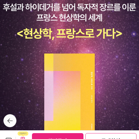
서 맡았던 로이드 로버츠 Lloyd Roberts강좌를 묶어 [과학이 사회
등, 우리 주변에는 한 가지 분야에 대한 자기계발서가 널려 있다. 이
에 미치는 영향 The Impact of Science on Society]이란 책으로
책도 그 중 하나일지 모른다. 그렇지만 한 가지 다른 점은 노골적으로
선보였다. 1950년 말, 노벨상 - [결혼과 도덕]덕분에 문학상 부문에
글 쓰는 법을 드러내지 않는다는 것이다. 여기서는 거기에 앞서 글 쓴
선정되었다는 것이 나로서는 다소 놀라웠다 [윤리학과 정치학에서 본
다는 것의 의미를 제공한다. 왜 글을 쓰는가, 어떻게 글을 쓸 것인가
인간 사회 Human Society in Ethics and Politics][교육-특히 유
를, '삶'을 언급하며 말해준다. 차라리 글 쓰는 법을 가르쳐주는 책이
년기 초기의 교육에 관하여 On Education, especially in early ch
라기보다는 진정한 '글 씀'에 대해 말해주는 책 같다. 결국 결론은 이
ildhood]라는 책을 1926년 출간했는데 지금 생각해보면, 그 책의 심
건가? '글쓰기는 삶을 바꾼다.' 글쓰기에 대해 두려움을 가진 자들을
리학이 지나치게 낙관적이고, 내가 너무 어린아이들에게 가혹한 교육
위한 책이라고 한다. 나도 한 번 읽어보고 싶다.『만들어진 승리자들』
방법을 제시했다는 생각도 들지만, 그 가치들에 대해선 수정한 필요
을 보니 그 유명한 말이 기억 난다. '역사는 승자의 기록이다.' 되돌아
를 전혀 못 느낀다. 14윤리 와 정치가치의 이유들로 해서 나는, 윤리
보면, 어떤 역사가도 전쟁에서 패배한 국가, 멸망한 나라를 좋게 묘사
적 '지식'따위는 존재하지 않는다고 하는 산타야나의 주장에 동의하게
하지 않는다. 멸망한 나라는 그 나라의 타락한 점도 하나의 이유겠지
되었다. 그럼에도 윤리적 개념들이 역사에서 차지하는 중요성이 너무
만 간혹 역사에선 너무나 강한 승자가 철저하게 짓밟는 경우가 있다.
나 컸기 때문에 윤리학을 빼놓고 인간사를 바라보는 것은 부적합하고
하지만 그 경우에도 멸망한 나라는 묵살당한다. 어쨌든. 저자는 이전
편파적이라고 볼 수밖에 없었다. 나는 윤리학은 정념에서 나오며, 정
뒤로가
에 역사에서 패자로 기록된 자들의 진실된 면모를 보여줌으로써 그들
기
념에서 당위적 행위에까지 이를 수 있는 타당한 방법은 존재하지 않
에 대해 입체적인 평가를 내리게 했다. 이번에는 '만들어진 승리자들',
는다고 하는 원칙을 내 생각의 지침으로 삼았다. 그리고 '이성은 정념
즉 역사에 의해 거짓되거나 과장된 영웅들의 모습을 파헤쳐서 입체적
보관함담기
선물하기
선물하기