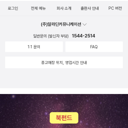
혁시켜 어떤 것을 이룬다는 시각에서 벗어나, 한 개인이 기질 때문에
서도 다른 두 장르를 성공적으로 혼합시켜야 한다. 그런데 번역이라
로그인
전체 메뉴
회사 소개
출판사 안내
PC 버전
야기되는 불행을 어떻게 극복할 수 있는지에 대해 상식 선에서 충고
는 게 참 시간이 걸리는 일이니....... 첫 번째 시리즈인 『모털 엔진』은
하는 내용으로 되어 있었다.1944년 영국으로 돌아오다. 영국에는 토
무려 10년 전에 나온 책이다. 물론 그 동안 철저한 준비를 했겠지만
(주)알라딘커뮤니케이션
론의 자유가 가득했고, 나는 미국에서 누리지 못한 그 자유를 다시 한
그 사이에 많은 독자들이 비슷한 유형의 책을 봐 오지 않았나. 소재는
번 만끽할 수 있었다....나는 자유로운 토론 분위기를 더 한층 중시하
1544-2514
일반문의 (발신자 부담)
흥미롭지만 뭔가 내 기대를 망칠지도 모른다....... 이런 막연한 두려움
게 되었고, 그 영향으로 강의 주제도 '권위와 개인'으로 잡았다. 그것
이 한편으로는 존재한다. 하지만 어쨌든 소설이니까! 그리고 풀어낼
1:1 문의
FAQ
은 1949년에 같은 제목으로 출간되었는데, 산업주의의 확대를 동반
이야기는 많지 않은가.자, 이제 인문서다(어차피 별로 안 되지만).
하는 경향이 있는 개인적 자유가 약화되는 현상을 주로 다루었다. 22
『해적판 스캔들』은 그냥 관심이 있어서 선정했다. 우리 주변에 존재
중고매장 위치, 영업시간 안내
1어떤 이상들은 파괴적인 성격이 있어서, 전쟁이나 혁명 같은 방법이
하는 책들이 저작권자의 허락을 맡고 존재하는 책인가, 아니면 비공
아니면 제대로 실현될 수 없다. 그런 것들 중에 현재 가장 중요한 것이
식적으로 낸 해적판인가. 알 수가 없다. 영화나 음악이 그렇듯이, 책도
바로 경제적 정의다. 정치적 정의는 산업화된 세계에서 이미 전성기
만든 사람의 권리를 보호받아야 하지 않겠는가. 특히 번역의 문제가
를 누렸으며 후진 산업국들에서는 지금도 추구되고 있으나, 경제적
그렇다. 어떤 출판사에서는 50년이 지났다는 이유로 마구 해적판을
정의는 여전히 고통스럽게 추구되고 있는 목표다. 경제적 정의를 실
찍어낸다. 좋은 책을 내는 것은 괜찮은데 정정당당하게 허락 받고 책
현하려면 세계적 차원의 경제 혁명이 요구된다. 과연 피를 흘리지 않
을 내면 더 좋겠다. 해적판 스캔들, 결국 저작권자의 권리를 보호하자
고도 그 이상이 달성될 수 있을지, 혹은 세계가 그것 없이도 끈기 있게
는 게 결론인가?『나는 쓰는 대로 이루어진다』는 흔하디 흔한 글쓰는
존속할 것인지, 나도 알지 못한다. 2251949년 '런던 왕립 의학회'에
법에 대한 자기계발서이다. 글 쓰는 법, 번역하는 법, 독서하는 법 등