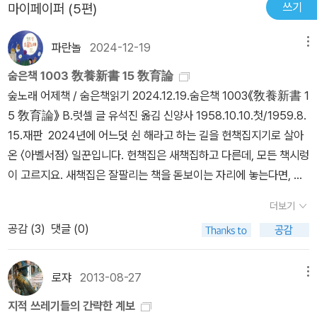
쓰기
마이페이퍼 (5편)
파란놀
2024-12-19
메뉴
숨은책 1003 敎養新書 15 敎育論
숲노래 어제책 / 숨은책읽기 2024.12.19.숨은책 1003《敎養新書 1
5 敎育論》 B.럿셀 글 유석진 옮김 신양사 1958.10.10.첫/1959.8.
15.재판 2024년에 어느덧 쉰 해라고 하는 길을 헌책집지기로 살아
온 〈아벨서점〉 일꾼입니다. 헌책집은 새책집하고 다른데, 모든 책시렁
이 고르지요. 새책집은 잘팔리는 책을 돋보이는 자리에 놓는다면, 헌
책집은 그냥 똑같이 책시렁에 둡니다. 헌책집에서는 똑같은 책을 서
더보기
넛이나 열이나 서른씩 팔지 않아요. 새책집이라면 꽃보람(노벨문학
공감 (
3
)
댓글 (0)
상)을 받은 책을 하루에 즈믄(1000)을 훌쩍 팔아치울 수 있으나, 헌
책집에서는 꽃보람을 받은 책이건, 쉰 해 동안 아직 손이 안 탄 책이건
똑같이 ‘하나’를 ‘한 사람’한테 내놓고 잇습니다. 《敎養新書 15 敎
로쟈
2013-08-27
메뉴
育論》이 보여서 문득 집어듭니다. 〈아벨서점〉이라는 책집을 처음 드
지적 쓰레기들의 간략한 계보
나든 1992년 어느 날 얼핏 만나서 읽고는 제자리에 꽂은 적이 있다고