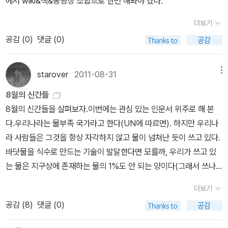
에서 wiki&책&동영상 조합으로 한번 해봐야 겠다.
교인이 아닌가>(사회평론, 2005) 순이다. <인기 없는 에세이>가 이
우리말》, 《마을에서 살려낸 우리말》, 《읽는 우리말 사전 1·2·3》 들을
에 버금가는 러셀의 베스트셀러가 될지 궁금하다... 13. 08. 27. P.S.
더보기
썼습니다. blog.naver.com/hbooklove
검색해보니 1950년대에 번역된 적이 있고, 시중에 나와 있는 걸로는
공감 (
0
)
댓글 (0)
<일반인을 위한 철학>(집문당, 1993)이 <인기 없는 에세이>를 옮
긴 것이다...
starover
2011-08-31
메뉴
8월의 신간들
8월의 신간들을 살펴보자.이번에는 관심 있는 인문서 위주로 해 본
다.우리나라는 물부족 국가라고 한다(UN에 따르면). 하지만 우리나
라 사람들은 그것을 항상 자각하지 않고 물이 넘쳐난 듯이 쓰고 있다.
바닷물을 식수로 만드는 기술이 발달한다면 모를까, 우리가 쓰고 있
는 물은 지구상에 존재하는 물의 1%도 안 되는 양이다(그래서 쓰나
미가 아무리 커도 바닷물의 평균 수면은줄지 않는다). 그리고 수많은
더보기
사람들이 미래에 마실 물이 부족해질 것이고, 남은 물을 차지하기 위
공감 (
8
)
댓글 (0)
해 '전쟁'을 일으킬 거라고 경고했다. 이 책은 소설의 입을 빌려 그 때
가 얼마 남지 않았다고 말한다. 2017년이면 10년도 채 남지 않은 것