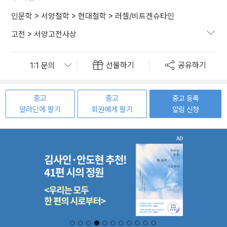
인문학
>
서양철학
>
현대철학
>
러셀/비트겐슈타인
고전
>
서양고전사상
선물하기
공유하기
중고
중고
중고 등록
알라딘에 팔기
회원에게 팔기
알림 신청