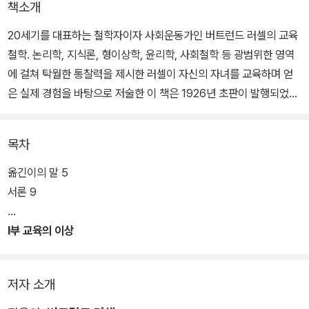
책소개
20세기를 대표하는 철학자이자 사회운동가인 버트런드 러셀의 교육
철학. 논리학, 지식론, 형이상학, 윤리학, 사회철학 등 광범위한 영역
에 걸쳐 탁월한 통찰력을 제시한 러셀이 자신의 자녀를 교육하며 얻
은 실제 경험을 바탕으로 저술한 이 책은 1926년 초판이 발행되었을
때와 똑같은 통찰력과 적응력을 오늘날에도 여전히 유지하고 있는 고
전이다.
목차
본문은 모두 3부로 구성되어 있다. 먼저 1부에서는 러셀이 지향하는
옮긴이의 말 5
교육의 목적이 소개된다. 러셀은 어린이를 자유롭고 행복하게 하는
서론 9
모든 교육의 기초는 사랑에 의해 인도되는 지식에 있다고 주장하며,
교육을 성격교육과 지식교육으로 구분한다. 이어지는 2부에서는 유
I부 교육의 이상
년기 교육의 중요성을 강조하며 어린이 성격형성을 위한 훈련에 대해
상세하게 고찰한다. 3부에서는 읽기, 쓰기와 같은 초보적 지식으로부
저자 소개
터 대학교육에 이르기까지 지식교육의 목적과 교과내용, 가능성을 논
의한다.