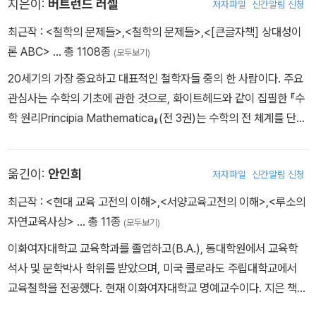
지은이:
버트런드 러셀
저자파일
신간알림 신청
최근작 :
<철학의 문제들>
,
<철학의 문제들>
,
<[큰글자책] 상대성이
론 ABC>
… 총 1108종
(모두보기)
20세기의 가장 중요하고 대표적인 철학자들 중의 한 사람이다. 주요
관심사는 수학의 기초에 관한 것으로, 화이트헤드와 같이 집필한 『수
학 원리Principia Mathematica』(전 3권)는 수학의 전 체계를 단순
하면서도 자명한 진리들의 체계로부터 연역해내려고 시도한 현대논
리학의 고전이다. 그는 케임브리지대학의 트리니티칼리지에서 화이
옮긴이:
안인희
저자파일
신간알림 신청
트헤드로부터 수학을 배웠고, 이후 철학을 공부하였다. 러셀은 어렸
을 때 양친을 여의고 청교도적이고 엄격한 신앙을 가진 할머니 아래
최근작 :
<현대 교육 고전의 이해>
,
<서양교육고전의 이해>
,
<루소의
에서 유년기를 보냈는데, 자신이 수학과 철학에 관심을 가지게 된 것
자연교육사상>
… 총 11종
(모두보기)
도 그때의 영향 때문이라고 나중에 술회하고 있다. 러셀은 처음에 헤
이화여자대학교 교육학과를 졸업하고(B.A.), 동대학원에서 교육학
겔 철학을 공부하였으나 이후 이에 관한 비판을 행하면서 논리적 분
석사 및 문학박사 학위를 받았으며, 미국 콜로라도 주립대학교에서
석의 중요성을 강조하여 분석철학의 문을 열어놓았으며, 논리학사에
교육철학을 전공했다. 현재 이화여자대학교 명예교수이다. 지은 책으
서 “거짓말쟁이 역설”을 발견한 것으로도 유명하다. 그는 케임브리지
로는『교육 원리』『, 교육 고전의 이해』(편저)『, 현대 교육 고전의 이
대학에서 수년간 가르쳤으며, 비트겐슈타인도 그의 제자였다. 1950