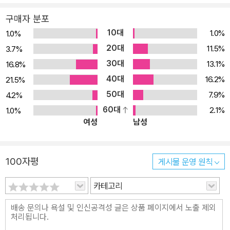
행복하게 하는 모든 교육의 기초는 사랑에 의해 인도되는 지식에 있
구매자 분포
다고 주장하며, 교육을 성격교육과 지식교육으로 구분한다. 이어지는
10대
1.0%
1.0%
2부에서는 유년기 교육의 중요성을 강조하며 어린이 성격형성을 위
20대
11.5%
3.7%
한 훈련에 대해 상세하게 고찰한다. 3부에서는 읽기, 쓰기와 같은 초
30대
13.1%
16.8%
보적 지식으로부터 대학교육에 이르기까지 지식교육의 목적과 교과
40대
내용, 가능성을 논의한다. 아이들을 말과 생각에 진정성이 있는 사람
16.2%
21.5%
으로 키우려면, 또한 순수하고 유익한 기쁨을 느낄 수 있는 지적인 호
50대
7.9%
4.2%
기심을 일깨우려면, 그리고 넓은 시각과 생생한 흥미를 제공하여 자
60대
2.1%
1.0%
여성
남성
유로운 시민으로 길러 내려면 어떻게 교육해야 할까? 러셀은 어린이
를 현명하게 기르기 위해서는 사랑과 지식의 결합이 필요하며, 이런
교육이야말로 새로운 세상을 여는 열쇠라고 강조한다. “휴머니즘과
100자평
게시물 운영 원칙
인간의 본성에 대한 통찰”을 흥미롭고도 평이하게 서술하고 있는 이
책이 전공자들은 물론 어린이 교육을 고민하는 교사와 부모들에게도
카테고리
귀중한 길잡이가 되기를 기대한다.