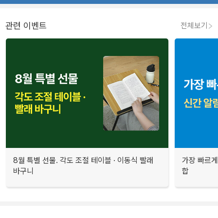
관련 이벤트
전체보기
8월 특별 선물. 각도 조절 테이블 · 이동식 빨래
가장 빠르게
바구니
합