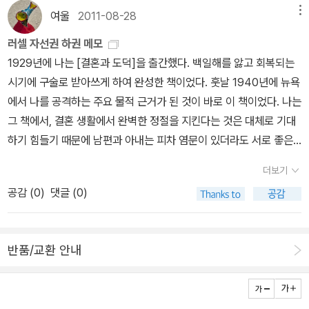
이다. 마실 물이 없어 싸우고 괴로워하는 인간의 모습을 생생하게 묘
여울
2011-08-28
메뉴
사해서 관심이 간다. 그럼에도 신기한 것은 이 소설이 청소년을 위한
러셀 자선권 하권 메모
소설이라는 사실이다. 그러니까 모두에게 주는 경고다. 물 좀 아껴쓰
1929년에 나는 [결혼과 도덕]을 출간했다. 백일해를 앓고 회복되는
라고. 이 책의 경고가 부디 현실에서도 이루어지길(하지만 소설이기
시기에 구술로 받아쓰게 하여 완성한 책이었다. 훗날 1940년에 뉴욕
에 그 대안책을 철저하게 제시하지 못한다. 그저 이럴 것이다고만 말
에서 나를 공격하는 주요 물적 근거가 된 것이 바로 이 책이었다. 나는
할 뿐). 무엇보다 식수전쟁 같은, 인류 스스로가 초래한 비극이 없기
그 책에서, 결혼 생활에서 완벽한 정절을 지킨다는 것은 대체로 기대
를.(이렇게 네 권으로 표지를 늘어놓을 수 있다니, 그 자체로 만족이
하기 힘들기 때문에 남편과 아내는 피차 염문이 있더라도 서로 좋은
다)『견인도시 연대기』. 이번 페이퍼가 주로 다룰 책은 소설이 아니지
친구 사이를 유지할 수 있어야 한다는 견해를 펼쳤다. 그러나 아내가
만은 이 소설을 뛰어넘어갈 수 없다. 개인적으로 이번 달에 나온 최고
더보기
남편이 아닌 다른 사람의 자식을 가지면 결혼 생활을 연장하는 데 유
의 신작이라고 생각한다. 물론 작년 2월부터 등장해서 조금 식상한
공감 (
0
)
댓글 (0)
리하다고 주장한 바는 결코 없었다. 오히려 그럴 때는 이혼하는 것이
감이 있긴 하지만 어쨌든 이렇게 시리즈가 완결 되었다. 마지막 시리
바람직하다고 생각했다. 지금은 결혼이라는 문제를 어떻게 생각하는
즈는 <반지의 제왕>이 그렇듯이 아쉬움을 남긴다. 사실 SF 판타지
지 나도 잘 모르겠다. 결혼에 대한 일반론들은 한결같이 감당하기 힘
소설 같이 SF에 뭔가를 섞어 놓으면 조금 틀어지는 감이 있다. 『반지
반품/교환 안내
든 반대론에 부딪히는 것 같다. 다른 제도들이 초래하는 불행과 비교
의 제왕』이나 『에메랄드 아틀라스』는 오직 '판타지(물론 곁들인 것이
할 때, 어쩌면 이혼이 쉬울수록 불행도 줄어들지 모른다.1930년, 나
참 많았지만)'에만 열중함으로써 독자들을 집중하게 하지 않았나. 『견
는 [행복의 정복]이란 책을 발간했다. 이것은 사회 및 경제 제도를 변
인도시 연대기』가 걸작이라면, SF와 판타지라는, 비슷한 것 같으면