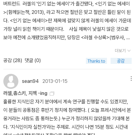
버트런드 러셀의 '인기 없는 에세이'가 출간됐다, <인기 없는 에세이
떠오릅니다. 예전 책은 아마 누가 사갔을 테고, 이날 만난 책은 새로
>(함께읽는책, 2013), 라고 적으면 절반은 맞고 절반은 틀린 말이 된
들어왔을 테지요. 조그마한 책은 서른 해도 묵고 일흔 해 즈음 묵기까
다. <인기 없는 에세이>란 제목에 걸맞지 않게 러셀의 에세이 가운데
지 합니다. 1958년에 작은책 한 자락조차 장만하기 힘든 분이 수두
가장 널리 읽힌 책이기 때문이다. 사실 제목이 낯설지 않은 것으로
룩했을 텐데, 주머니를 털어 이 책을 사읽고서 가슴으로 품은 분이 있
보아 예전에 소개됐었음직하지만, 당장은 <러셀 수상록>(범우사, 2
어요. 커다랗고 묵직한 판은 어림조차 못 하던 가난살림 배움이한테
011)에 일부 번역된 것 정도만 확인된다. 여하튼 러셀의 대표 에세이
이바지한 주머니책이요 손바닥책이고 들꽃책이니, ‘손꽃책’이라고 이
더보기
집 하나가 번역된 셈. 부제가 '지적 쓰레기들의 간략한 계보'인데, 책
름을 살며시 붙여 봅니다.ㅅㄴㄹ※ 글쓴이숲노래(최종규) : 우리말꽃
공감 (
28
)
댓글 (0)
에서는 7장의 제목이기도 하다. 이 부제만으로도 호기심을 잔뜩 부추
(국어사전)을 씁니다. “말꽃 짓는 책숲, 숲노래”라는 이름으로 시골인
긴다. 덧붙이자면, '철학자들의 은밀한 속셈'이나 '억압받는 자들의 미
전남 고흥에서 서재도서관·책박물관을 꾸립니다. ‘보리 국어사전’ 편
덕' 같은 에세이도 읽어봄직하지 않은지. 러셀의 에세이는 전체적으
sean94
2013-01-15
메뉴
집장을 맡았고, ‘이오덕 어른 유고’를 갈무리했습니다. 《들꽃내음 따
로 적잖게 번역됐지만 한동안 뜸하다가 2011년부터 다시 심심찮게
라 걷다가 작은책집을 보았습니다》, 《우리말꽃》, 《미래세대를 위한
러셀,촘스키, 지젝 -ing
나오고 있는데, 출간일순으로 보자면 <버트런드 러셀의 자유로 가는
우리말과 문해력》, 《쉬운 말이 평화》, 《곁말》, 《곁책》, 《새로 쓰는 말
훌륭한 지식인은 자기 분야에서 계속 연구를 진행할 수도 있겠지만,
길>(함께읽는책, 2012), <과학의 미래>(열린책들, 2011), <러셀의
밑 꾸러미 사전》, 《새로 쓰는 비슷한말 꾸러미 사전》, 《새로 쓰는 겹
이 분들의 공통점은 후반기 정치에 참여했다. ( 오늘 프레시안에서 본
교육론>(서광사, 2011) 등이다. 물론 러셀의 가장 대중적인 에세
말 꾸러미 사전》, 《새로 쓰는 우리말 꾸러미 사전》, 《책숲마실》, 《우
웅거라는 사람도 좀 통하는듯.) 누군가 정리하지 않았을까 기대해 본
이는, 곧 국내에서 가장 많이 읽히는 에세이는 <행복의 정복>(사회평
리말 수수께끼 동시》, 《우리말 동시 사전》, 《우리말 글쓰기 사전》,
다. '지식인이자 실천가'라는 주제로. 시간이 나면 15분 정도 시간내
론, 2005), <게으름에 대한 찬양>(사회평론, 2005), <나는 왜 기독
《이오덕 마음 읽기》, 《시골에서 살림 짓는 즐거움》, 《숲에서 살려낸