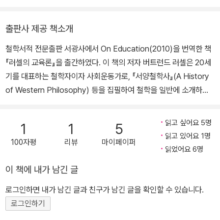
해』(편저),『 동양 교육 고전의 이해』(공저)『, 루소의 자연교육사상』
년에 노벨문학상을 받았으며 반전 반핵 평화운동가로서도 세계적으
(공저)『, 교육 철학 에세이』(공저)가 있으며, 옮긴 책으로는『마리탱
로 많은 활동을 한 러셀은 논리학이나 인식론 이외에도 철학의 다른
출판사 제공 책소개
의 교육사상』(자크 마리탱 지음)『, 현대교육사상』(G.F. 넬러 지음)『,
분야의 많은 문제를 광범위하게 다루었고, 사회적인 문제와 도덕적인
철학서적 전문출판 서광사에서 On Education(2010)을 번역한 책
루소의 교육론: 에밀』이 있다.
문제에 대한 다수의 저서를 출판하였다.
『러셀의 교육론』을 출간하였다. 이 책의 저자 버트런드 러셀은 20세
기를 대표하는 철학자이자 사회운동가로, 『서양철학사』(A History
of Western Philosophy) 등을 집필하여 철학을 일반에 소개하는
데 앞장섰으며, 정치, 경제, 사회, 문화에 관한 여러 저술을 남겼다. 번
역은 이화여자대학교 명예교수 안인희 교수가 맡았다. 버트런드 러셀
읽고 싶어요 5명
1
1
5
의 명저 중 하나인 이 책은 교육철학 분야의 필수 참고서라 할 수 있
읽고 있어요 1명
100자평
리뷰
마이페이퍼
다. 논리학, 지식론, 형이상학, 윤리학, 사회철학 등 광범위한 영역에
읽었어요 6명
걸쳐 탁월한 통찰력을 제시한 러셀이 자신의 자녀를 교육하며 얻은
이 책에 내가 남긴 글
실제 경험을 바탕으로 저술한 이 책은 1926년 초판이 발행되었을 때
와 똑같은 통찰력과 적응력을 오늘날에도 여전히 유지하고 있는 고전
로그인하면 내가 남긴 글과 친구가 남긴 글을 확인할 수 있습니다.
이다. 본문은 모두 3부 19장으로 구성되어 있다. 먼저 1부에서는 러
로그인하기
셀이 지향하는 교육의 목적이 소개된다. 러셀은 어린이를 자유롭고