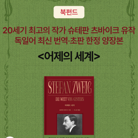
으로 그 장의 분위기를 살려 주었고, 책의 앞뒤를 장식하고 있는 면지
에 책에 등장하는 공룡들을 보여 줌으로써 독자들의 상상력을 자극한
다. 더 자세한 책 정보 : http://www.bir.co.kr/site/pages/book_
info.php?bid=4917108 제4회 CJ그림책상 수상 단물 고개 소중
애비룡소 2010.03.05국제 노마 콩쿠르 수상 작가 오정택의 개성 있
는 그림과 한국아동문학상 수상 작가 소중애의 글로 만나는 맛깔스러
운 우리 옛이야기 비룡소의 전래동화 9『단물 고개』는 기존에 잘 알려
진 전래동화와는 달리 천안 지역에 내려오는 전설로 책으로는 처음
소개되는 이야기이다. 천안에 오랫동안 살고 있는 소중애 씨는 이 이
야기가 더 많은 아이들에게 알려졌으면 하는 바람으로 아이들 눈높이
에 맞게 재구성했다. 38년 간 초등학교 교사로 재직하며 무려 130권
이나 책을 냈고 해강아동문학상, 어린이가 뽑은 작가상, 한국아동문
학상, 방정환 문학상을 받는 등 왕성한 활동을 해 온 소중애 씨의 간결
하면서도 리듬감 있는 글이 맛깔스럽게 읽힌다. 이에 국제 노마 콩쿠
르 수상 작가 오정택 씨의 실험적이면서도 감각적인 그림은 이야기를
더욱 돋보기에 한다. 또 우크라이나 안티에이즈 포스터 공모전, 프랑