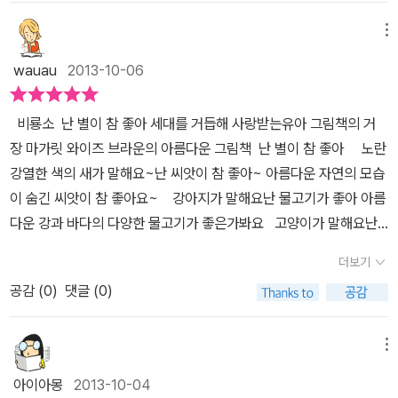
게 잠자리 동화로 읽어주기 좋을듯 하다. 보드북 치고는 꽤 많은 페
수씨, 꽃씨, 요런 씨앗 조런 씨앗.땅 위로 초록 새싹 틔우는 씨,동실동
이지수로 약간 두툼한 느낌이지만어린 연령일수록 보드북이 페이지
메뉴
실 떠다니는 민들레 씨,난 씨앗이 참 좋아 '난 씨앗이 참 좋아'라는 구
를 스스로 넘기기에도 편하고 엄마와 신경전을 벌일 필요도 없
절이 처음과 끝에 반복되어 반복되는 어구를 좋아하는 유아들에게 읽
wauau
2013-10-06
다. 등장하는 동물마다 자신이 좋아하는것을 말해주는데자세히 삽
어주기 좋구요.또 한참 '왜?' '이건 뭐지?'하면서 호기심이 많은 시기
화를 살펴보면 이 책의 매력이 스르륵 보이기 시작한다. 새의 날개는
유아들에게 친숙한 동물 새를 매개체로 하여 다양한 씨앗을 알려주는
비룡소 난 별이 참 좋아 세대를 거듭해 사랑받는유아 그림책의 거
깃털을 물감으로 찍은듯 보이고 배경은 아이가 낙서한것처럼 되어있
글도 마음에 와 닿아요. 또 그림책이니깐 삽화를 따로 떼어 놓고 이
장 마가릿 와이즈 브라운의 아름다운 그림책 난 별이 참 좋아 노란
는데다가다양한 질감을 느낄 수 있도록 여러 종이를 붙인 꼴라쥬 형
야기를 할 수가 없는데요!다른 책들과 사뭇 다르게 알록달록한 천을
강열한 색의 새가 말해요~난 씨앗이 참 좋아~ 아름다운 자연의 모습
태를 띄고 있다. 또 씨앗들은 꼭 실제같이 들어가있고 각각의 페
사용하여 자수를 놓거나 천 무늬를 그대로 활용하여 동물이나 사물을
이 숨긴 씨앗이 참 좋아요~ 강아지가 말해요난 물고기가 좋아 아름
이지마다 새로운 재료들로 채워져 있어 아이와 책을 보고 난 뒤 독후
입체적으로 표현하는 콜라주 기법을 사용했어요~그래서 다소 밋밋
다운 강과 바다의 다양한 물고기가 좋은가봐요 고양이가 말해요난
활동으로 연계하기도 좋다. 사실적인 질감을 넣어 꼴라쥬 형식으
하게 느껴질 수 있는 마거릿 와이즈 브라운의 시가 좀 더 생생한 느낌
사람들이 참 좋아 다양한 표정들의 다양한 삶의 가진 사람들이 참 좋
로 만들어낸 삽화를 보면서 아이와 느낌에 대해 이야기 나누어도 좋
더보기
으로 다가올 수 있었던 것 같아요! 첫 페이지의 노란 새의 깃털도, 물
아요 그리고 말해요~난 별이 참 좋아~ 밤하늘을 아름답게 빛나게
을듯 하다. 저마다 좋아하는것을 말하며 릴레이 형식으로 페이지가
속에 잠긴 강아지의 거친 털도, 그리고 각양각색의 사람들이 입고 있
공감 (
0
)
댓글 (0)
하는 별이 참 좋아요 참 아름다운 것들이 많아요참 좋은 것들도 많구
바뀌면서 좋아하는것을 하나씩 읊조리는데별이 참 좋아 하면서 페이
는 옷들 모두 천을 사용한 콜라주라서 아이에게 <난 별이 참 좋아>를
요 우리 뚱이와 함께 이제 뭉치도 책을 보면서 표현을 하기 시작하네
지에는 수많은 별들이 펼쳐진다. 별을 표현한 것도 물감뿌리기 활
읽어주면서 삽화 보는 재미가 쏠쏠하네요. 뿐만 아니라 물감불기
요 이것이 정말 신기하고책을 보는 우리 아이의 눈을 따라저도 마냥
메뉴
동으로 나올 수 있는, 또는 물감에 구슬굴리기 하여 구슬그림으로도
(물가 풀)나 물감 떨어뜨리기(밤하늘)같은 기법도 사용해서 표현했기
신기하게 책을 보게 되네요 아이들의 눈은 정말 신기해요처음 보게
보여지는 별이 참 좋은 페이지. 요즘들어 자기가 원하는 책을 가지
아이아몽
2013-10-04
때문에 저처럼 독후활동까지 연계해서 생각한다면 물감놀이를 하기
되는거첨 보는 것에 사랑을 빠지는 연인의 눈빛이 이럴까요? 난 별이