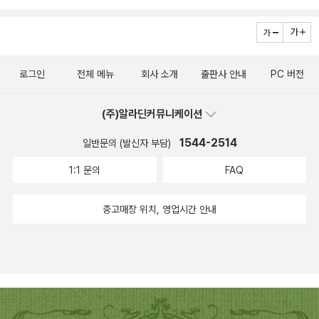
의 표정이 참 잘 그려져있어요.슬퍼하는 사람보다 기뻐하는 사람이
밑에 가라앉았던 지구에는 새로운 섬대륙이 나타나고 숲과 초원으로
아이들의 집중력은 우리들의 생각 이상으로 짧고 강렬하니까요. 하지
더 많았으면 좋겠고화난사람보다 행복해하는 사람이 더 많았으면 좋
가득한 자연이 되살아난다. 되살아난 자연과 함께 멸종되었던 공룡들
만 『난 별이 참 좋아』는마거릿 와이즈 브라운의 아름다운 시를 처음
겠는데말이죠.다양한 사람들의 모습이 다양하게 처리되어 있어 더 흥
이 새롭게 나타나 인간과 공존하게 되는 미래의 어느 가상 시대, 이 시
부터 끝까지 읽어줄 수 있어 놀라운 책이었답니다. 이래서 그림책은
미로워요. 마지막으로 새,강아지,고양이가 함께 바라보는건 하늘에
로그인
전체 메뉴
회사 소개
출판사 안내
PC 버전
대 최고 인기 스포츠는 공룡배틀로, 엄마가 없어 외로운 주인공 소년
'그림'책인가봐요. 30개월 저희 아드님은 씨앗과 물고기 장면을 참
반짝이는 별이예요.땅속의 씨앗도, 물속의 물고기들도, 우리네 사람
빈과 피부색이 하얀 알비노 공룡인 외톨이 타로가 한 팀이 되어, 공룡
좋아하시는데 엄마는 사람들과 별들이 등장하는 장면이 참 좋네
들도 다 아우를수 있는 하늘하늘이란 공간에 수없이 반짝이는 무수히
(주)알라딘커뮤니케이션
배틀 대회에서 영웅이 되어 가는 과정을 박진감 넘치게 그려내고 있
요. 작품에 등장하는 다양한 씨앗과 물고기, 사람, 별들의 모습을 통해
많은 별들 그러면서 책이 마무리되지요.사실 시라고 생각하고 읽지
다. 공룡배틀은 스무 살 미만의 ‘공룡 전사’라고 불리는 인간과 공룡이
다양한 사물과 자연의 이미지를 간직할 수 있게 꾸며진 『난 별이 참
1544-2514
일반문의 (발신자 부담)
않았었는데참 일러스트도 마음에 들고무엇보다 요 '참 좋아' 라는 말.
하나의 팀을 이루어 상대 팀과 맞서게 되는 경기로, 서로의 마음이 함
좋아』 하나의 대상물도 다양한 모습을 가지고 있고 그것이 모두 좋다
마음에 들어요. 뭐든 자기 마음에 안들면 '아니예'요라고 하고요샌 '저
1:1 문의
FAQ
께해야 상대방을 이겨낼 수 있다. 공룡배틀이라는 아이들이 폭 빠질
고 말하는 아름다운 글을 통해저희 아이도 다양성을 존중하는 아이로
리가' '싫어' 라는 말도 자주 하는데 요 책 읽어주며 참 좋아라고 말하
만한 이야깃거리에다, 타르보사우루스를 비롯하여 작가의 공룡학에
자라나주길 바랍니다. 그럼 모두 아이와 함께 즐거운 책읽기 하시길
중고매장 위치, 영업시간 안내
니조은이도 저절로 따라해주겠지요? 아이와 함께 자연에 대한 신비
대한 깊은 지식을 바탕으로 되살아난 50여 종의 기상천외한 공룡들
바래요!
와 말의 아름다움또 재미있고 기발한 일러스트가 함께하는 책비룡소
이 이야기 속에 녹아들어, 독자들은 서양 판타지 장르에서는 맛보지
의 난 별이 참 좋아 였습니다.
못했던 새로운 감동과 흥분을 맛볼 수 있을 것이다. 또 공룡 버스, 공
룡 뿔나팔, 우편물을 배달해 주는 익룡, 회전 목룡 등, 공룡 세계의 아
기자기한 디테일들은 이 판타지의 또 다른 묘미다. 또한, 조각가로 활
동하고 있는 홍경님은, 각 장제목이 위치하는 자리에 컬러풀한 그림