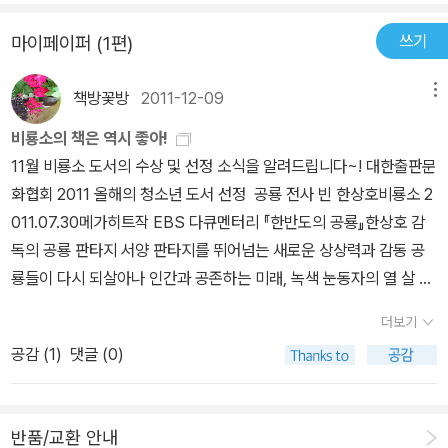
이 참 좋아 라고 말해요.보이시나요 요 화법.정말 노란새의 깃털이 붙
ㅠ.ㅜ 암튼, <난 별이 참 좋아>를 읽고 간단히 자기가 좋아하는 자동
위한 그림책으로 유명한 그녀가 살아생전 아이가 없었다는 아이러니
쓰기
마이페이퍼 (1편)
여져있는가하면 바탕에는 천에 자수로 무늬를 주었고 들판은 콜라쥬
차를 이용해서 물감놀이도 해보고 즉흥시도 지어보면서 놀았는데..
는 짠하네요. 그럼 『난 별이 참 좋아』는 어떤 작품인지 같이 읽어봐
기법을 활용했어요. 제가 이 책에 더 손이 가는 이유가평범하지 않는
매일 책에 나온거 따라하기만 하던 독후활동보다 아이가 직접 선택해
요. 난 씨앗이 참 좋아. 사실 마거릿 와이즈 브라운의 글은 이미 정
책방꽃방
2011-12-09
메뉴
요 일러스트들이 아이의 창의성을 자극하고 호기심 또한 불러일으킨
서 한 활동이라 더욱 즐거웠던 것 같네요.^^
평이 날대로 났으니 새삼 놀라울 것도 없었어요.하지만 책장을 펼치
다는 점이예요. 욕심이 있다면 입체적으로 만져봤으면 하는 생각이
비룡소의 책은 역시 좋아!
자 마자 감탄한건 바로 박해남 작가의 그림이었답니다. 꿇리지 않는
들긴하지만평면으로나마 입체의 효과가 나는 책. 그리곤 땅속 씨앗
11월 비룡소 도서의 수상 및 선정 소식을 알려드립니다~! 대한출판문
구나! 한 장을 가득 채우는 커다란 노란 새의 콜라쥬를 보자마자 이런
과 땅위 식물들의 조합을 알 수 있는겨자씨, 무씨, 옥수수 씨 등의 다
화협회 2011 올해의 청소년 도서 선정 공룡 전사 빈 한상호비룡소 2
세속적인 생각이 먼저 들었네요 ㅋ 난 물고기가 참 좋아.난 사람
양한 식물들이 등장하죠.역시 실사도 포함되어 있는 다양한 콜라쥬
011.07.30메가히트작 EBS 다큐멘터리 『한반도의 공룡』한상호 감
들이 참 좋아. 30개월 저희 아드님도 '좋아'라는 말을 하루에도 몇
기법 보이시죠? 글 그리곤 강아지가 말해요. 난 물고기가 참 좋아.강
독의 공룡 판타지 서양 판타지를 뛰어넘는 새로운 상상력과 감동 공
번씩 자주 쓴답니다.이 연령대 아이들은 아마 다 그럴꺼에요.도치 엄
아지 또한 털의 느낌을 살리기위해 천에 자수를 넣었네요.왠지 고양
룡들이 다시 되살아나 인간과 공존하는 미래, 녹색 눈동자의 열 살 소
마라 세상에서 좋아, 라는 문맥이 어색한 말을 할때면 어찌나 사랑스
이가 물고기를 좋아할거라는 선입견이 있지만물속의 다양한 생물들
년 빈, 비밀에 싸인 하얀 공룡 타로, 최고의 공룡 전사를 꿈꾸는 두 외
러운지 말도 못할 정도에요. 아이들이 자주 사용하는 어휘의 반복을
더보기
을 그만큼 다양하게 표현해주었지요. 은물고기,금물고기, 할아버지
톨이가 만들어내는 새로운 영웅 탄생 이야기 2008년 EBS에서 방
통해 서정적인 시가 노래처럼 흘러 넘치는데자칫 영유아가 보기에 지
물고기, 귀염둥이물고기,큰 바다에서 크는 물고기, 꿈꾸면서 헤엄치
공감 (
1
)
댓글 (0)
영되어 큰 반향을 불러일으킨 다큐멘터리 「한반도의 공룡」 감독 한상
루할 수도 있는 글을크고 화려한 콜라쥬를 통해 시선을 뗄 수 없게 만
는 물고기 등등크기와 모양, 색상에 표정까지 다양한 물고기들이 등
호의 판타지 동화 『공룡 전사 빈』은 한상호의 데뷔작으로 국내 어린
들어 놓았더군요. 난 별이 참 좋아. 마지막 페이지는 물감을 뿌려
장하니물고기를 사랑하는 조은이는 덩달아 신이 납니다. 그리곤 고
이 동화에서는 보기 드문 공룡을 소재로 한 장편 판타지다. 첨단문명
밤하늘의 무수한 별들을 아름답게 표현해 놓고 있어요. 사실 유아들
양이가 말해요.난 사람들이 참 좋아.우리네 인생을 대표하는 사람들
반품/교환 안내
을 자랑하던 지구가 대홍수로 원래의 모습을 잃은 뒤, 모든 대륙이 물
에게 이런 아름다운 글을 읽어주는게 생각만큼 쉬운 일이 아니에요.