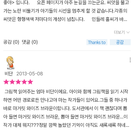
좋아> 입니다. 오픈 페이지가 아주 눈길을 끄는군요. 씨앗을 물고
나고, 동실동실 떠다니는 민들레 씨는 바느질로 한땀 한땀 표현했어
래 나오는 넙치를 가르키면서 왜 이 친구는 안 나오냐고~~~ 다시 읽
가는 노란 비둘기가 아기들의 시선을 멈추게 할 것 같습니다.각종의
요.민들레 씨앗이 날아다니는 풍경인데 아몽이가 땅바닥에 두더지
어 달라고 조르기까지 했어요! 사람들은 그닥 좋아하지 않는지.. 휘
씨앗은 형형색색 저마다의 개성이 넘칩니다. 민들레 홀씨가 바람
(?)가 빼꼼히 고개를 내민 걸 찾아내고는유심히 보고 있어요.이 책을
리릭 글 읽기가 무섭게 페이지를 넘기더니만...'난 별이 참 좋아'가 나
을 따라 춤을추며 흩어집니다.멀리멀리 날아가는 홀씨는 어디에 머물
본 다음 날 EBS-TV 딩동댕 유치원에서도 두더지가 나왔는데 아몽
오는 부분에서는 무슨 생각을 그리 하는지 한참 그림책을 뚫어져라
더보기
까요? 물고기도 보입니다. 연못에서, 시냇물에서, 넓은 바다에서
이가 두더지를 보더니'엄마, 책에도 두더지 나와! 그치?!' 했답니다.
쳐다보더라구요.그러면서 지난 추석 때 시댁에서 본 밤하늘이 떠올랐
공감 (
0
)
댓글 (0)
놀던 물고기들 다 모였습니다.흘러내리는 물풀의 표현들이 자유로워
'난 물고기가 참 좋아.' 하늘을 나는 새는 씨앗이 좋다고 했는데, 강아
는지 시골 할아버지네 또 가고 싶다고 이야기했네요.건조해서 하늘의
보입니다. 다양한 모습으로 살아가는 사람들시장 여기저기 제 빛을
지는 물고기가 좋대요.연못에서 노는 물고기, 시냇물에서 쉬는 물고
별이 더 잘 보이는 요즘... 더 추워지기 전에 시댁 한번 또 다녀와야겠
발산하는 사람들이 좋습니다. 밤 하늘에 빛나는 별을 빼놓을 수 없
메뉴
기,큰 바다에서 크는 물고기, 꿈꾸면서 헤엄치는 물고기.난 물고기가
네요.^^:;; :: 엄마와 함께 독후활동 :: 자동차 바퀴로 도로 만들기 (물
겠죠.쏟아질 듯이 빛나는 별. 그중 제일 좋은 것은 아기의 눈동자에 비
참 좋아. 물고기가 사는 곳도 참 다양하죠? 물고기를 좋아하는 아몽
감놀이) 사실 엄마는 '난 물고기가 참 좋아'에 나오는 빨대로 물감불
비단
2013-05-08
치는 별입니다. 책이란 기획 방향에 따라서 표현의 느낌이 다릅니
이가 물고기에서 눈을 못 떼네요. 난 사람들이 참 좋아. 이번에는 고
기 기법을 응용해보고 싶어서 물감놀이를 권했는데..종호는 끝까지
다. 아들과 보림출판에서 나온 <별이 좋아>를 한동안 즐겨보았는데,
양이의 이야기에요.우리 정서로 보면 고양이가 물고기를 좋아하고,
'난 자동차가 참 좋아!'를 외치면서 자동차 바퀴로 도로 만들기를 하자
그림책 읽어주는 엄마 비단이에요. 아이와 함께 그림책을 읽기 시작
비룡소에서 출간된 <난 별이 참 좋아>는 저자의 '좋아' 시리즈를 새롭
강아지가 사람들을 좋아하는데 서양에선 조금 다른가봐요.시장을 배
고 하네요.--;그래서 그림책 속에 등장하는 씨앗, 물고기, 사람, 별은
하면 어떤 경로로든 만나고야 마는 작가들이 있어요.그들 중 하나가
게 편집한 듯 흥미롭습니다.같은 '마거릿 와이즈 브라운'의 작품을 처
경으로 다양한 사람들의 표정을 볼 수 있어요. 새, 강아지, 고양이가
아니지만.. 종호가 제일 좋아하는 자동차로 물감놀이 했어요. '토마
바로 마거릿 와이즈 브라운이랍니다. 도서관에서 이 책 괜찮다며 뽑
음 접하는 것 처럼 색다르게 전해집니다.그래서 찾아보니 '자동차가
모여서 너도나도 밤하늘의 별이 좋다고 얘기하고 있어요. 나란히 서
스와 친구들'에 이어 요즘 종호의 사랑을 듬뿍 받고 있는 토미카 시리
아 들면 마거릿 와이즈 브라운, 뽑아 들면 마거릿 와이즈 브라운...이
좋아', '벌레가 좋아', 물고기가 좋아' 등의 작품이 있더군요.이번에 새
서 밤하늘의 별을 바라보는 모습 참 정겹네요.이렇게 따스한 그림과
즈가 줄줄이 등장을 하네요.토미카마다 물감이 달라야 한다고 빨간색
작가 대체 뭐지???정말 깜짝 놀랐던 기억이 아직도 새록새록 하네요
롭게 알게 된 것은 저자의 글에 많은 일러스트레이터가 그림을 그렸
함께 하니 시가 더 돋보이는 것 같아요. 엄마와 마주보고 하는 책놀
부터 시작해서 초록색, 파란색, 노란색~ 그러다 흰색까지 집에 있는
ㅋ 『난 별이 참 좋아』 마거릿 와이즈 브라운 글 / 최재숙 옮김 /