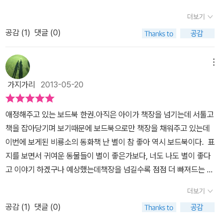
물감놀이 하기 전에 읽어줘야지 라고 찜~해둔 그림책이 하나 있어서
더보기
종호랑 읽어보았어요.바로 비룡소 <난 별이 참 좋아>인데요!! 원
공감 (
1
)
댓글 (0)
래 이 그림책을 읽고 종호가 좋아하는 물고기 편에 나오는 배경이 빨
대로 물감 흘려서 표현하기 방법을 썼길래 저도 같은 방법을 이용해
서 독후활동을 하려고 했거든요.그런데 종호가 비룡소 <난 별이 참
메뉴
좋아>를 읽고 나더니만 '엄마, 나는 자동차가 참 좋아!' 하면서 예전에
가지가리
2013-05-20
했던 자동차에 물감 묻혀서 바퀴자국 남기기를 또 하고 싶다고 제안
을 하더라구요~그래서 책과 사뭇 다른 독후활동이 되었지만... 그래
애정해주고 있는 보드북 한권.아직은 아이가 책장을 넘기는데 서툴고
도 아이 스스로 독후활동을 제안하는 시기가 왔다는 점에서 그간 해
책을 잡아당기며 보기때문에 보드북으로만 책장을 채워주고 있는데
온 다독 + 독후활동 교육방법이 그리 나쁘진 않았구나 하는 생각을
이번에 보게된 비룡소의 동화책 난 별이 참 좋아 역시 보드북이다. 표
해보았네요. 비룡소 < 난 별이 참 좋아>마거릿 와이즈 브라운 글 /
지를 보면서 귀여운 동물들이 별이 좋은가보다, 너도 나도 별이 좋다
최재숙 옮김 / 박해남 그림 <난 별이 참 좋아>는 유아 그림책의 거
고 이야기 하겠구나 예상했는데책장을 넘길수록 점점 더 빠져드는 매
장, 칼데콧 상 수상 작가 마거릿 와이즈 브라운의 시를 최재숙씨가 옮
력적인 책은 다양한 미술활동을 담고있었다. 책 표지 역시 다양한
기고 박해남씨의 삽화가 들어간 그림책이에요. <난 별이 참 좋아>
더보기
질감의 표현을 볼 수 있다.마거릿 와이즈브라운의 잘자요 달님이라는
는 마거릿 와이즈 브라운의 시를 최재숙씨가 우리 나라 유아들에 맞
공감 (
1
)
댓글 (0)
책의 삽화나 잔잔하게 잠이오는 내용을 좋아하는데이 책 역시 잔잔하
게 편역을 잘 해놓으신 듯 해요! 난 씨앗이 참 좋아 겨자씨, 무씨, 옥수