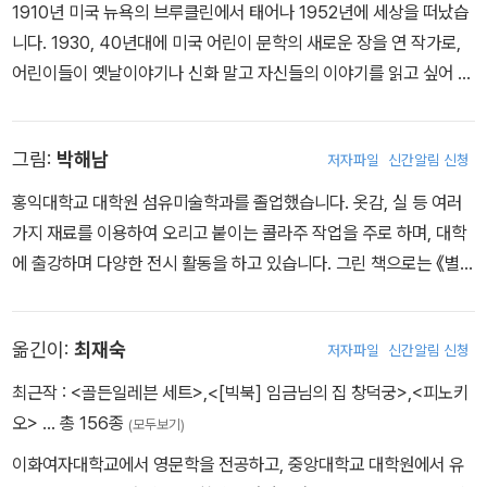
1910년 미국 뉴욕의 브루클린에서 태어나 1952년에 세상을 떠났습
르는 별, 환하게 밝은 별, 고요히 떠 있는 별.
니다. 1930, 40년대에 미국 어린이 문학의 새로운 장을 연 작가로,
어린이들이 옛날이야기나 신화 말고 자신들의 이야기를 읽고 싶어 한
아이들은 책장을 한 장 한 장 넘기며 다양한 사물을 찬찬히 접해 간다.
다고 생각했습니다. 그래서 어린이들이 무엇을 듣길 원하는지, 어떤
아이들 눈높이에서 표현한 각종 사물들은 “난 참 좋아.”라는 문장이
고민을 하고 있는지, 어린이들과의 의사소통을 통해 알고자 했으며,
반복되면서 더욱 사랑스럽고 친숙하게 느껴진다. 유아들이 따라 하기
그림:
박해남
저자파일
신간알림 신청
어린이의 눈으로 세상을 보고 글을 썼습니다. 한국에 소개된 책으로
쉽고 가장 자주 하는 말인 ‘좋아’라는 입말을 살려 우리 주변에 대한
는 『작은 기차』, 『잘 자요, 달님』, 『중요한 사실』 등이 있습니다.
관찰력과 사물에 대한 표현력을 길러 준다.
홍익대학교 대학원 섬유미술학과를 졸업했습니다. 옷감, 실 등 여러
가지 재료를 이용하여 오리고 붙이는 콜라주 작업을 주로 하며, 대학
에 출강하며 다양한 전시 활동을 하고 있습니다. 그린 책으로는 《별주
부전》《난 별이 참 좋아》《깜장 콩벌레》《빡빡머리 엄마》《어디어디 숨
었나?》《옷을 입자 짠짠》《신기한 사과나무》 등이 있습니다.
옮긴이:
최재숙
저자파일
신간알림 신청
최근작 :
<골든일레븐 세트>
,
<[빅북] 임금님의 집 창덕궁>
,
<피노키
오>
… 총 156종
(모두보기)
이화여자대학교에서 영문학을 전공하고, 중앙대학교 대학원에서 유