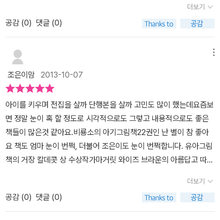
다는 것입니다.호기심이 왕성한 유아 또래의 심리를 아주 섬세하게
더보기
이!! 4살, 우리 아몽이는 종이접기를 잘 해요.그래서 엄마가 얼마 전
색깔 모두 등장했어요. 물감이 바뀔 때마다 더욱 신이 나서 쌩쌩 자동
박해남 그림2011년 7월 11일268*310mm / 28p 보드북권장연령 1
표현한 작가의 뛰어난 역량의 글 때문이겠죠.<난 별이 참 좋아>에서
에 종이접기 책을 샀다죠.엄마랑 마주보고 종이접기를 처음 해 보고
차를 굴려주는 종호에요.그리고 엄마에게 <난 별이 참 좋아>에 나오
공감 (
0
)
댓글 (0)
~3세비룡소 아기 그림책 22권 비룡소 아기 그림책 시리즈비룡소
도 씨앗, 물고기, 사람, 별을 등장시켜 유아들의 관심 열어줍니다.생명
엄마가 완전 놀랐었답니다.딱 한 번 엄마랑 마주보고 했는데 아몽이
는 시대로 '짐을 싣는 윙바디, 고래상어 옮기는 수족관트럭, 빨간색 자
아기 그림책 시리즈는 1세에서 3세까지 아기랑 부모님이랑 함께 보는
력이 넘치는 씨앗, 꽃, 열매힘찬 물결을 가르는 다양한 물고기의 흐름
가 혼자서 똑같이 접어냈거든요. 이번에는 물고기를 접어보기로 했
동차, 하얀색 우유차(코카콜라 차를 우유차라고 불러요.) 나는 자동차
그림책입니다.아기의 성장발달에 맞게 사물 인지, 감성 발달, 언어 습
메뉴
시장 곳곳에 개성넘치는 사람의 표정과 움직임밤 하늘 가득이 펼쳐지
어요.물고기도 그냥 물고기가 아니라 가자미 물고기랍니다. 빨간 물
가 좋아요!' 자기만의 시를 지어 한 수 읊어 주기까지 하네요!ㅎ 한
득 등을 염두하여 개발된 책과 함께 하세요. 비룡소 아기 그림책 22
는 별빛의 향연.. 그림의 표현들도 인상적입니다. 색감의 다채롭고, 풍
조은이맘
2013-10-07
고기가 아몽이가 접은 거고 고동 물고기가 엄마가 접은 물고기인데,
참 바퀴에 물감 묻혀서 굴리면서 놀다 자동차 줄세우기가 또 시작되
권인 『난 별이 참 좋아』 영유아를 대상으로 하는 책답게 모서리 라운
부함은 유아들이 사물에 대한 접근성을 높여줍니다.흘림, 뿌림, 번짐
아몽이의 빨간 물고기에 엄마가 네임펜으로 눈을 그리자, 아몽이가
었어요~그러더니 빨간 불이라서 자동차가 못 간다고 하길래.. 제가
딩 처리가 되어 있는 보드북이랍니다.180도 펼침북으로 책장을 넘기
의 기법은 자유로움을 확장시켜 재미를 더합니다.28개월 아들도 한
아이를 키우며 전집을 살까 단행본을 살까 고민도 많이 했는데요즘보
저도 하고 싶다고 해서엄마의 고동 물고기의 눈은 아몽이가 그리기로
스펀지 붓으로 빨간색 신호등을 표시해줬더니만..파란색과 초록색 불
기도 편하지만 무게는 살짝 있는 편이네요.
마거릿 와이즈 브라
쪽 한쪽 흥미롭게 지켜봅니다. '이건 뭐야?' 큰물고기를 보고는 '아빠
면 정말 눈이 혹 할 정도로 시각적으로도 그렇고 내용적으로도 좋은
했어요. 짜잔! 4살 아몽이도 뚝딱 해 낼 수 있는 가자미 물고기 완성!!
도 있어야 한다고 종호가 이리저리 찍어놓곤 자동차 놀이로 급 전환
운 '마거릿 와이즈 브라운,노래처럼 아름답고도 넌센스가 살아있는
물고기'라며 말해주네요.<난 별이 참 좋아>를 아들과 읽다보면, '마거
책들이 많은것 같아요.비룡소의 아기그림책22권인 난 별이 참 좋아
물고기를 좋아하는 아몽이가 한 입 하려나봐요.^^
했네요! '엄마 여기 사고나서 자동차들이 못 움직이네!!!' 하면서 꼬
글을 남긴 작가' -묘비명 젊
릿 와이즈 브라운 작가'의 유아의 감정을 발견하고, 표현하는 위대함
요 책도 엄마 눈이 번쩍, 더불어 조은이도 눈이 번쩍합니다. 유아그림
리에 꼬리를 물고 줄세우기 놀이도 하고..견인차가 와야 하는데 집에
은 나이부터 작품활동을 시작했음에도아이들의 일상을 꿰뚫어 보는
에 새삼 놀랍니다. 유아들이 뭘 좋아하고, 뭘 느끼며, 왜 좋아하는지
책의 거장 칼데콧 상 수상작가마거릿 와이즈 브라운의 아름답고 따뜻
견인차가 없어서 못 온다는 둥, 소방차랑 경찰차랑 구급차도 와야 하
눈과 리듬감이 살아 숨쉬는 문장들을 자유자재로 구사하는 필력,또한
... 그림책 한 권에 아이의 성장을 놀랍게 지켜 볼 수 있습니다. *
한 시가 담긴비룡소의 난 별이 참 좋아 3살 조은이가 가지고 놀아도
는데 차가 밀려서 못 온다는 둥... 혼자 중얼중얼 자동차 놀이 삼매경
엄청나게 많은 작품을 썼음에도 불구하고 그 양에 질이 눌리지 않았
더보기
본 도서는 '연못지기 12기' 5차 미션을 위해 출판사 '비룡소'에서 제공
찢어지지 않는 보드북이구요.양장본도 있더라구요. 밤하늘에 노란색
에 빠졌네요. 물감놀이 하던 것을 정리하기 전에.. 못내 아쉬운 마음
으니가히 천재라고 불리기에 손색이 없더군요. 그녀가 죽은지 반세기
함. *
공감 (
0
)
댓글 (0)
으로 빛나는 별위에 강아지, 고양이, 새가 나란히 앉아 그려내는우리
에 빨대로 물감불기도 시도해봤는데...패스트푸드점에 있는 굵고 긴
가 지났지만아직까지 미발표작이 수많은 그림작가들에 의해, 출판사
네 자연의 아름다움이 담긴 책. 먼저 하늘에 사는 새가 나와 난 씨앗
빨대가 좋은데.. 유아용 꺽어진 빨대를 썼더니만.. 잘 안되더라구요.
에 의해 꾸준히 발표되고 있으니 대단한 작가에요. 하지만 아이들을