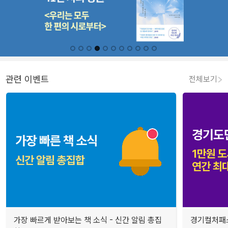
관련 이벤트
전체보기
가장 빠르게 받아보는 책 소식 - 신간 알림 총집
경기컬처패스