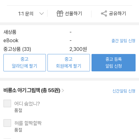
선물하기
공유하기
새상품
-
eBook
-
출간 알림 신청
중고상품 (33)
2,300원
중고
중고
중고 등록
알라딘에 팔기
회원에게 팔기
알림 신청
비룡소 아기 그림책 (총 55권)
신간알림 신청
어디 숨었니?
품절
혀를 할짝할짝
품절