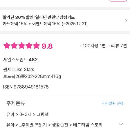
알라딘 30% 할인! 알라딘 만권당 삼성카드
카드혜택 15% + 이벤트혜택 15% (~2025.12.31)
9.8
100자평 1편
리뷰 7편
세일즈포인트
482
원제 I Like Stars
보드북
26쪽
202*228mm
416g
ISBN 9788949181578
주제분류
신간알림 신청
유아
>
0~3세
>
그림책
유아
>
_주제별 책읽기
>
생활습관
>
베드타임 스토리