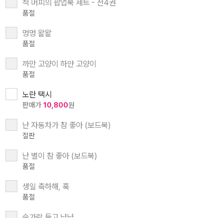
척 머피의 팝업북 세트 - 전4권
품절
멍멍 왈왈
품절
까만 고양이 하얀 고양이
품절
노란 택시
판매가
10,800
원
난 자동차가 참 좋아 (보드북)
절판
난 별이 참 좋아 (보드북)
품절
생일 축하해, 훅
품절
숟가락 들고 냠냠