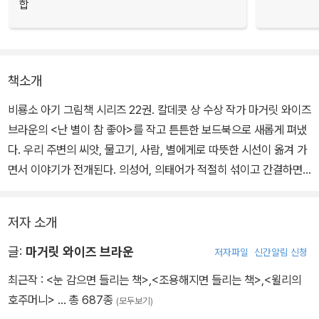
합
책소개
비룡소 아기 그림책 시리즈 22권. 칼데콧 상 수상 작가 마거릿 와이즈
브라운의 <난 별이 참 좋아>를 작고 튼튼한 보드북으로 새롭게 펴냈
다. 우리 주변의 씨앗, 물고기, 사람, 별에게로 따뜻한 시선이 옮겨 가
면서 이야기가 전개된다. 의성어, 의태어가 적절히 섞이고 간결하면
서도 리듬 있는 글은 아이들이 쉽게 따라서 입말처럼 외울 수 있다.
저자 소개
우리가 살고 있는 땅과 물, 하늘을 차례차례 짚어 가며 각 공간 속에
살고 있는 다양한 친구들을 소개한다. 땅 위로 초록 새싹 틔우는 씨앗,
글:
마거릿 와이즈 브라운
저자파일
신간알림 신청
동실동실 떠다니는 민들레 씨. 물속엔 귀염둥이 물고기, 할아버지 물
최근작 :
<눈 감으면 들리는 책>
,
<조용해지면 들리는 책>
,
<윌리의
고기, 아기 물고기. 땅 위로 걸어 다니는 거인처럼 커다란 사람, 아이
호주머니>
… 총 687종
(모두보기)
처럼 조그만 사람, 느릿느릿 느린 사람. 깜깜한 밤하늘엔 쏜살같이 흐