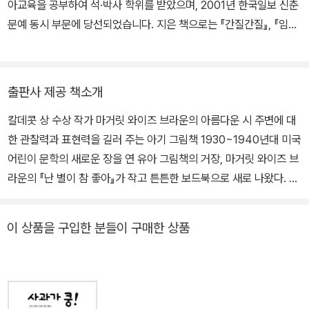
아교육을 공부하여 석·박사 학위를 받았으며, 2001년 한국일보 신춘
문예 동시 부문에 당선되었습니다. 지은 책으로는 『간질간질』, 『임금
님의 집 창덕궁』, 『김치 특공대』, 『우리 엄마가 좋은 10가지 이유』,
『엄마를 빌려 줄게』, 『간질간질』 등이 있고, 옮긴 책으로는 「나는 알
아요!」 시리즈의 『우리 몸』, 『비행기 여행』, 『캠핑』 등과 『난 자동차가
출판사 제공 책소개
참 좋아』, 『벌레가 좋아』, 『똥이야? 방귀야?』 등이 있습니다.
칼데콧 상 수상 작가 마거릿 와이즈 브라운의 아름다운 시 주변에 대
한 관찰력과 표현력을 길러 주는 아기 그림책 1930~1940년대 미국
어린이 문학의 새로운 장을 연 유아 그림책의 거장, 마거릿 와이즈 브
라운의 『난 별이 참 좋아』가 작고 튼튼한 보드북으로 새로 나왔다. 칼
데콧 상을 수상한 『모두 잠이 들어요』를 비롯해 『잘 자요, 달님』등 수
많은 유아 그림책의 고전을 남긴 마거릿은 아이들에게 친숙한 주변
이 상품을 구입한 분들이 구매한 상품
환경과 생활이 담긴 이야기를 들려줘야 한다고 주장하며, 아이들과의
깊이 있는 대화를 통해 늘 새로운 소재를 발굴해 왔다. 『난 자동차가
참 좋아』에 이어 출간되는『난 별이 참 좋아』는 우리 주변의 씨앗, 물
고기, 사람, 별에게로 따뜻한 시선이 옮겨 간다. 의성어, 의태어가 적