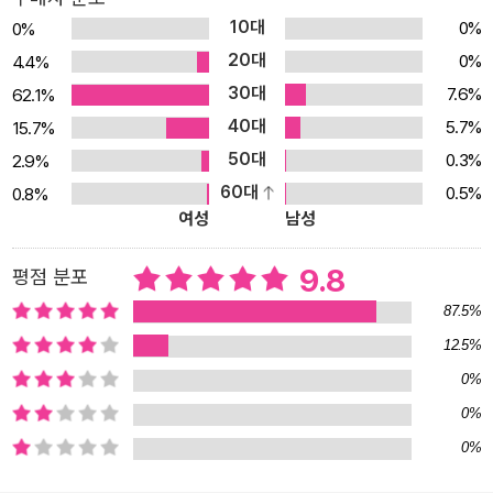
대한 살려 일러스트와 접목했다. 천에 자수를 놓거나 천 무늬를 그대
10대
0%
0%
로 살려 사물의 모양을 표현했으며, 재미난 콜라주 기법을 사용해 다
20대
0%
4.4%
양한 사물을 어떻게 표현했는지 살펴보는 재미 또한 쏠쏠하다. 새, 사
30대
7.6%
62.1%
람, 물고기 등 큼직큼직하게 사물들을 만들어 놓아 아기들이 인지하
40대
5.7%
15.7%
기도 쉽다. 더욱이 콜라주 기법의 가장 큰 특징인 발랄한 재미와 입체
50대
감이 생생하게 살아있어 보는 재미가 더하다.
0.3%
2.9%
60대
0.5%
0.8%
여성
남성
9.8
평점 분포
87.5%
12.5%
0%
0%
0%