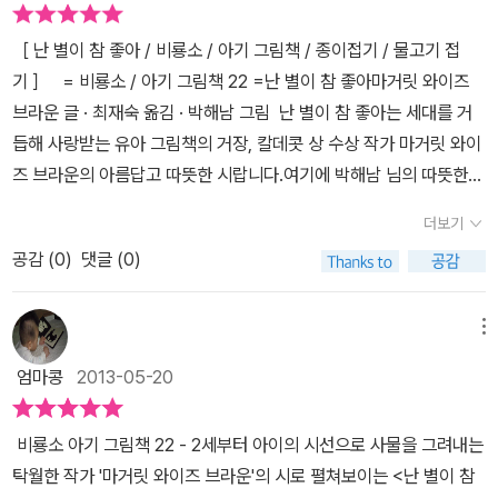
고 와 뒷걸음질로 무릎에 앉아 함께 그림책을 보곤하는데, 이렇게 둘
전에 간단히 읽어주기에도 괜챦은 그림책이에요~ 물론 '난 씨앗이 참
참 좋아아름답고 따뜻한 시가 우리 아이의 눈속에서 살아나는것같네
이 앉아 책을 볼때마다 행복하다라는 생각이 절로 든다.아이의 머리
［ 난 별이 참 좋아 / 비룡소 / 아기 그림책 / 종이접기 / 물고기 접
좋아'에서 시작해서 '난 물고기가 참 좋아','난 사람들이 참 좋아'에 이
요 이제 하나씩 알아가는 아이의 눈에서 참 이쁜 책을 만나게 되었
와 어깨 사이로 보이는 그림들이 재미있고 신기해서 아이도 페이지를
기 ］ = 비룡소 / 아기 그림책 22 =난 별이 참 좋아마거릿 와이즈
어 '난 별이 참 좋아'로 이어지는 내용도 읽으면 읽을수록 놓치기 쉬운
네요어른인 저만 봤다면 이 책이 이만큼 아름다고 따뜻한지는 몰랐을
넘기며 추임새를 넣어주기도 한다. 내용이 조근조근 속삭이는듯한
브라운 글 · 최재숙 옮김 · 박해남 그림 난 별이 참 좋아는 세대를 거
자연의 작은 부분(씨앗)부터 시작해서 광활한 우주의 별들까지 아이
것같아요 우리 아이들의 눈에 비친아름다운 것들 같이 보는 제 눈
느낌을 주면서 알록달록 묘모조모 숨어있는 다양한 질감의 재료를 찾
듭해 사랑받는 유아 그림책의 거장, 칼데콧 상 수상 작가 마거릿 와이
들의 시선에 비춰지는 각양각색 모습들을 담아내고 있어서 잠자리 독
도 따라 웃네요
아아이와 함께 미술놀이를 시작하기 좋은 책으로 호기심 많은 우리아
즈 브라운의 아름답고 따뜻한 시랍니다.여기에 박해남 님의 따뜻한
서타임에 읽어주기에도 딱 좋은 듯 해요! <난 별이 참 좋아>를 들으
이와 즐겁게 본 책 중 한권이다.
그림이 조화를 이루어 참 이쁜 그림책이 되었어요.외국 작가인데 그
면서 자는 아이들은 어떤 꿈을 꿀런지~ 아마 이 책을 읽고난 뒤 '난 자
더보기
림은 우리 나라 사람. 그래서 외국에서 출판된 책은 그림이 틀리답니
동차가 참 좋아!' 라면서 자동차를 주섬주섬 챙겨드는 종호처럼 자기
공감 (
0
)
댓글 (0)
다.외국에서 출판된 책 보다 비룡소의 이 그림이 더 따스하고 마거릿
가 좋아하는 대상과 즐겁게 노는 꿈을 꾸지 않을까 싶어요! 4살 종
와이즈 브라운 시와도 더 잘 어울려요.이 정도면 역수출되어도 마땅
호랑 <난 별이 참 좋아>를 읽어보았어요~그림책을 읽어주면 그림책
할텐데 말입니다.^^ 난 씨앗이 참 좋아. 하늘을 나는 노란 새를 보자
속 작은 삽화까지도 꼼꼼히 살펴보는 종호인지라 그제 놀이터에서 만
메뉴
아몽이가 하늘을 나는 시늉을 해요.그리고 사진에 보태진 않았지만,
났던 민들레가 한 눈에 들어왔나봐요!'엄마, 민들레는 호~하고 불어!'
엄마콩
2013-05-20
좀전에 동작에 얽힌 영어 공부를 했었는데 교구들을 다시 꺼내와 조
하면서 연신 불어대는 퍼포먼스를 선보이더라구요!ㅎㅎ 엄마의 예
금 더 즐겨주었답니다.나름 연계 놀이를 한 거죠. 겨자씨, 무씨, 옥
상대로 물고기가 나오는 장면에서는 '~은 물고기, 금 물고기, 까만 물
비룡소 아기 그림책 22 - 2세부터 아이의 시선으로 사물을 그려내는
수수 씨, 꽃씨, 요런 씨앗 조런 씨앗.땅 위로 초록 새싹 틔우는 씨, 동
고기, 할아버지 물고기~' 하면서 읽어내려갈 때마다 그림 속에서 그
탁월한 작가 '마거릿 와이즈 브라운'의 시로 펼쳐보이는 <난 별이 참
실동실 떠다니는 민들레 씨. 옥수수는 사진을 오려 붙힌 듯한 느낌이
물고기들 찾느라 눈에 불을 켜고 달려들더라구요.^^:그림책 가장 아