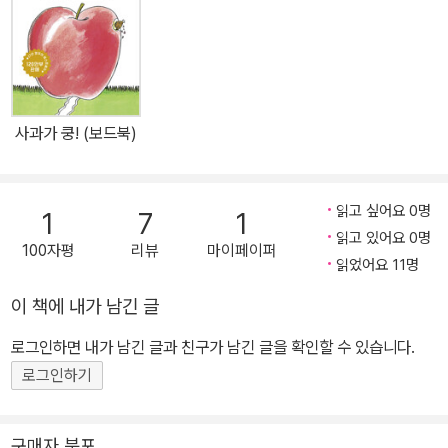
절히 섞이고 간결하면서도 리듬 있는 글은 아이들이 쉽게 따라서 입
말처럼 외울 수 있다. ■우리 주변엔 뭐가 있을까? 땅속, 땅 위, 물속,
하늘 위, 그곳에는 뭐가 있을까? 우리가 살고 있는 땅과 물, 하늘을 차
례차례 짚어 가며 각 공간 속에 살고 있는 다양한 친구들을 소개한다.
땅 위로 초록 새싹 틔우는 씨앗, 동실동실 떠다니는 민들레 씨. 물속엔
사과가 쿵! (보드북)
귀염둥이 물고기, 할아버지 물고기, 아기 물고기. 땅 위로 걸어 다니는
거인처럼 커다란 사람, 아이처럼 조그만 사람, 느릿느릿 느린 사람. 깜
깜한 밤하늘엔 쏜살같이 흐르는 별, 환하게 밝은 별, 고요히 떠 있는
읽고 싶어요 0명
1
7
1
별. 아이들은 책장을 한 장 한 장 넘기며 다양한 사물을 찬찬히 접해
읽고 있어요 0명
100자평
리뷰
마이페이퍼
간다. 아이들 눈높이에서 표현한 각종 사물들은 “난 참 좋아.”라는 문
읽었어요 11명
장이 반복되면서 더욱 사랑스럽고 친숙하게 느껴진다. 유아들이 따라
이 책에 내가 남긴 글
하기 쉽고 가장 자주 하는 말인 ‘좋아’라는 입말을 살려 우리 주변에
대한 관찰력과 사물에 대한 표현력을 길러 준다. ■콜라주 기법으로
로그인하면 내가 남긴 글과 친구가 남긴 글을 확인할 수 있습니다.
입체감을 살린 그림 노랑, 파랑, 초록, 분홍 등 화사한 색감이 조화를
로그인하기
이뤄 안정감과 밝고 따사한 느낌을 준다. 섬유 미술을 전공한 그림 작
가 박해남은 바느질 한 땀 한 땀의 느낌과 천에서 느껴지는 질감을 최
구매자 분포