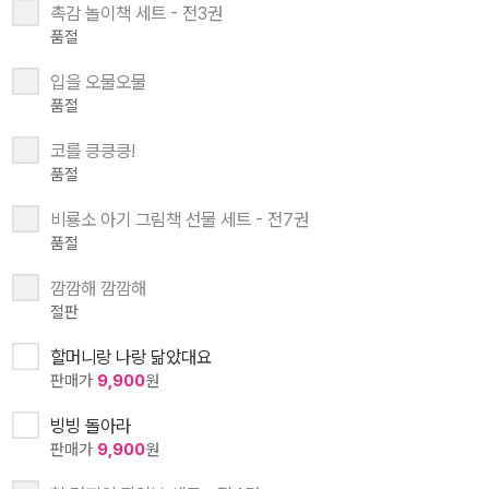
촉감 놀이책 세트 - 전3권
품절
입을 오물오물
품절
코를 킁킁킁!
품절
비룡소 아기 그림책 선물 세트 - 전7권
품절
깜깜해 깜깜해
절판
할머니랑 나랑 닮았대요
판매가
9,900
원
빙빙 돌아라
판매가
9,900
원