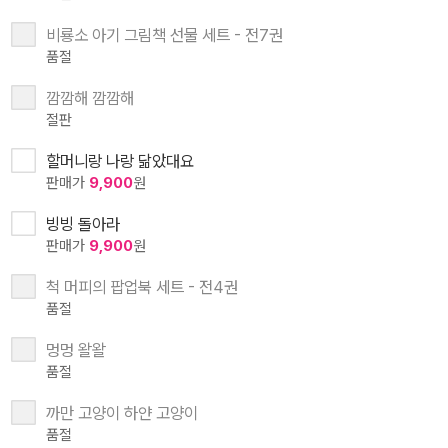
비룡소 아기 그림책 선물 세트 - 전7권
품절
깜깜해 깜깜해
절판
할머니랑 나랑 닮았대요
판매가
9,900
원
빙빙 돌아라
판매가
9,900
원
척 머피의 팝업북 세트 - 전4권
품절
멍멍 왈왈
품절
까만 고양이 하얀 고양이
품절