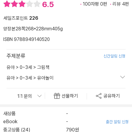
6.5
100자평 0편
리뷰 4편
세일즈포인트
226
양장본
28쪽
268*228mm
405g
ISBN 9788949140520
주제분류
신간알림 신청
유아
>
0~3세
>
그림책
유아
>
0~3세
>
유아놀이
선물하기
공유하기
새상품
-
eBook
-
출간 알림 신청
중고상품 (24)
790원