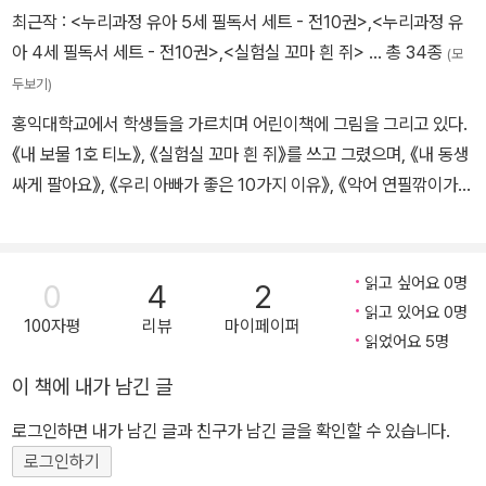
최근작 :
<누리과정 유아 5세 필독서 세트 - 전10권>
,
<누리과정 유
아 4세 필독서 세트 - 전10권>
,
<실험실 꼬마 흰 쥐>
… 총 34종
(모
두보기)
홍익대학교에서 학생들을 가르치며 어린이책에 그림을 그리고 있다.
《내 보물 1호 티노》, 《실험실 꼬마 흰 쥐》를 쓰고 그렸으며, 《내 동생
싸게 팔아요》, 《우리 아빠가 좋은 10가지 이유》, 《악어 연필깎이가
갖고 싶어》, 《과자 마녀를 조심해!》, 《부끄럼쟁이 꼬마 뱀》, 《지렁이
다》 등에 그림을 그렸다.
읽고 싶어요 0명
0
4
2
읽고 있어요 0명
100자평
리뷰
마이페이퍼
읽었어요 5명
이 책에 내가 남긴 글
로그인하면 내가 남긴 글과 친구가 남긴 글을 확인할 수 있습니다.
로그인하기