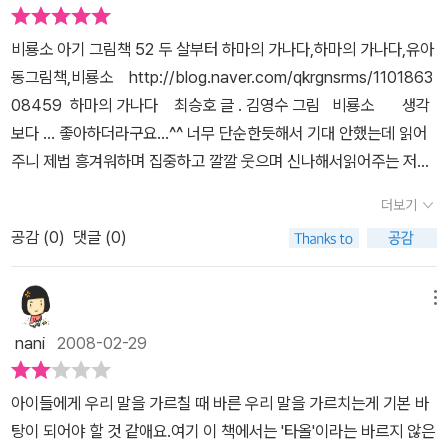
비룡소 아기 그림책 52 두 살부터 하마의 가나다,하마의 가나다,유아
동그림책,비룡소 http://blog.naver.com/qkrgnsrms/1101863
08459 하마의 가나다 최승호 글 . 김영수 그림 비룡소 생각
보다 ... 좋아하더라구요...^^ 너무 단순한듯해서 기대 안했는데 읽어
주니 제법 흥겨워하며 집중하고 깔깔 웃으며 신나해서읽어주는 저두
좀 더 흥 을 내며 운율감 있게 읽어주게 되었네요^^ 아기들이 책에 관
더보기
심을 끌게하는 방법은 아무래두 운율감있는 짧은 글 인듯해요^^ 글을
공감 (
0
)
댓글 (0)
쓰신분이 최승호 시인 이시네요 @@ 유아동 책에서는 말놀이 동시집
시리즈로 유명하신분이죠!이전 작품은 잘 모르겠으나 큰공주때부터
한때 엄청 인기있고 유명했던 말놀이 동시집 도서관에서도 예약해야
메뉴
읽을수 있을정도로 인기가 엄청났던 기억이 ㅠㅠ 아기때부터 동시집
nani
2008-02-29
많이 읽혀주면 좋은거같아요^^ 그런점에서 최승호 시인의 작품들은
추천할만하죠^^
아이들에게 우리 말을 가르칠 때 바른 우리 말을 가르치는게 기본 바
탕이 되어야 할 것 같애요.여기 이 책에서는 '타올'이라는 바르지 않은