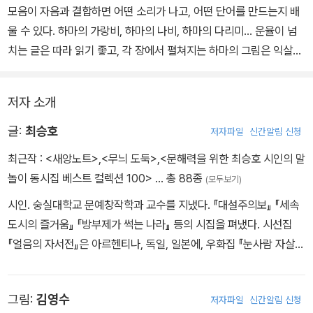
모음이 자음과 결합하면 어떤 소리가 나고, 어떤 단어를 만드는지 배
울 수 있다. 하마의 가랑비, 하마의 나비, 하마의 다리미... 운율이 넘
치는 글은 따라 읽기 좋고, 각 장에서 펼쳐지는 하마의 그림은 익살맞
다.
저자 소개
글:
최승호
저자파일
신간알림 신청
최근작 :
<새앙노트>
,
<무늬 도둑>
,
<문해력을 위한 최승호 시인의 말
놀이 동시집 베스트 컬렉션 100>
… 총 88종
(모두보기)
시인. 숭실대학교 문예창작학과 교수를 지냈다. 『대설주의보』 『세속
도시의 즐거움』 『방부제가 썩는 나라』 등의 시집을 펴냈다. 시선집
『얼음의 자서전』은 아르헨티나, 독일, 일본에, 우화집 『눈사람 자살사
건』은 스페인에 번역 출간되었고, 작품 『마지막 눈사람』은 예술의 전
당에서 공연되기도 했다. 오늘의 작가상, 김수영 문학상, 대산문학상,
그림:
김영수
저자파일
신간알림 신청
현대문학상 등을 수상했다.