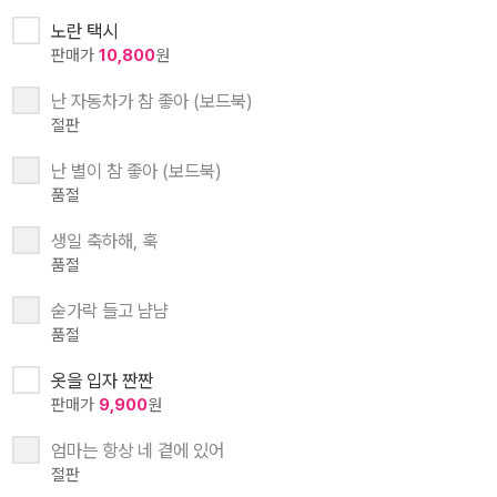
노란 택시
판매가
10,800
원
난 자동차가 참 좋아 (보드북)
절판
난 별이 참 좋아 (보드북)
품절
생일 축하해, 훅
품절
숟가락 들고 냠냠
품절
옷을 입자 짠짠
판매가
9,900
원
엄마는 항상 네 곁에 있어
절판