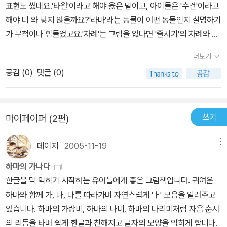
표현도 썼네요.'타월'이라고 해야 옳은 말이고, 아이들은 '수건'이라고
해야 더 와 닿지 않을까요?'라마'라는 동물이 어떤 동물인지 설명하기
가 무척이나 힘들었고요.'차례'는 그림을 없다면 '줄서기'의 차례와 헷
갈리기도 하고,아이들이 발음하기엔 조금 힘들어 하는 것 같네요.쉽
더보기
고 기본적인 '가나다'를 배우면서 발음하기도 어려운 '-례'를 넣는 것
공감 (
0
)
댓글 (0)
은이 책을 만든 기본 취지에 어긋나는 것 같아 아쉽네요.아이들에게
친근한 하마를 기본적으로 넣은 건 좋았네요.
쓰기
마이페이퍼 (2편)
데이지
2005-11-19
메뉴
하마의 가나다
한글을 막 익히기 시작하는 유아들에게 좋은 그림책입니다. 귀여운
하마와 함께 가, 나, 다를 따라가며 자연스럽게 'ㅏ' 모음을 알려주고
있습니다. 하마의 가랑비, 하마의 나비, 하마의 다리미처럼 자음 순서
의 리듬을 타며 쉽게 한글과 친해지고 글자의 모양을 익히게 합니다.