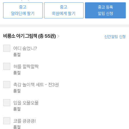
중고
중고
중고 등록
알라딘에 팔기
회원에게 팔기
알림 신청
비룡소 아기 그림책 (총 55권)
신간알림 신청
어디 숨었니?
품절
혀를 할짝할짝
품절
촉감 놀이책 세트 - 전3권
품절
입을 오물오물
품절
코를 킁킁킁!
품절