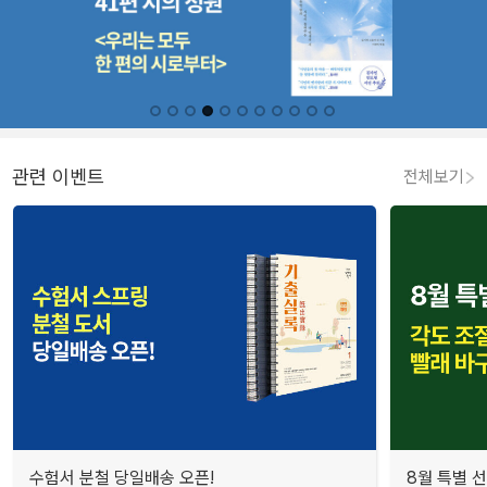
관련 이벤트
전체보기
수험서 분철 당일배송 오픈!
8월 특별 선