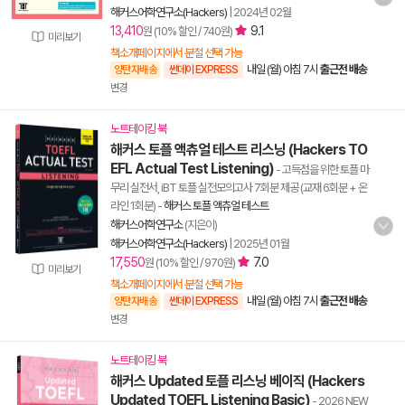
해커스어학연구소(Hackers)
|
2024년 02월
13,410
9.1
원 (10% 할인 / 740원)
미리보기
책소개페이지에서 분철 선택 가능
내일 (월) 아침 7시
출근전 배송
양탄자배송
썬데이 EXPRESS
변경
노트테이킹 북
해커스 토플 액츄얼 테스트 리스닝 (Hackers TO
EFL Actual Test Listening)
- 고득점을 위한 토플 마
무리 실전서, iBT 토플 실전모의고사 7회분 제공 (교재 6회분 + 온
라인 1회분)
-
해커스 토플 액츄얼 테스트
해커스어학연구소
(지은이)
해커스어학연구소(Hackers)
|
2025년 01월
17,550
7.0
원 (10% 할인 / 970원)
미리보기
책소개페이지에서 분철 선택 가능
내일 (월) 아침 7시
출근전 배송
양탄자배송
썬데이 EXPRESS
변경
노트테이킹 북
해커스 Updated 토플 리스닝 베이직 (Hackers
Updated TOEFL Listening Basic)
- 2026 NEW