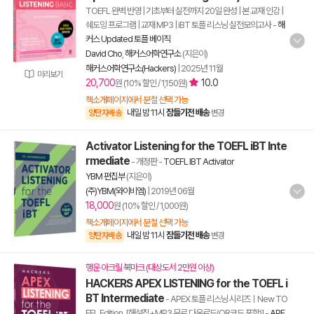
TOEFL 완벽 반영 | 기초부터 실전까지 20일 완성 | 본 교재 인강 |
쉐도잉 프로그램 | 교재 MP3 | iBT 토플 리스닝 실전모의고사
-
해
커스 Updated 토플 베이직
David Cho
,
해커스어학연구소
(지은이)
해커스어학연구소(Hackers)
|
2025년 11월
미리보기
20,700
10.0
원 (10% 할인 / 1,150원)
책소개페이지에서 분철 선택 가능
내일 밤 11시
잠들기전 배송
양탄자배송
변경
Activator Listening for the TOEFL iBT Inte
rmediate
- 개정판
-
TOEFL IBT Activator
YBM 편집부
(지은이)
(주)YBM(와이비엠)
|
2019년 06월
18,000
원 (10% 할인 / 1,000원)
책소개페이지에서 분철 선택 가능
내일 밤 11시
잠들기전 배송
양탄자배송
변경
행운 아크릴 북마크 (대상도서 2만원 이상)
HACKERS APEX LISTENING for the TOEFL i
BT Intermediate
- APEX 토플 리스닝 시리즈ㅣNew TO
EFL Edition, [해설집+MP3 무료 다운로드(QR코드 포함)]
-
APE