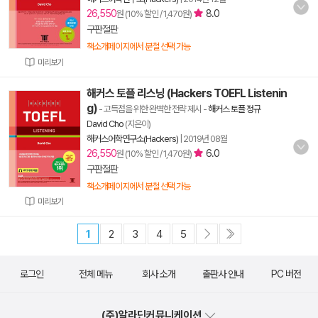
26,550
8.0
원 (10% 할인 / 1,470원)
구판절판
책소개페이지에서 분철 선택 가능
미리보기
해커스 토플 리스닝 (Hackers TOEFL Listenin
g)
- 고득점을 위한 완벽한 전략 제시
-
해커스 토플 정규
David Cho
(지은이)
해커스어학연구소(Hackers)
|
2019년 08월
26,550
6.0
원 (10% 할인 / 1,470원)
구판절판
책소개페이지에서 분철 선택 가능
미리보기
1
2
3
4
5
로그인
전체 메뉴
회사 소개
출판사 안내
PC 버전
(주)알라딘커뮤니케이션