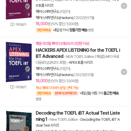
X 토플 시리즈
해커스어학연구소
(지은이)
해커스어학연구소(Hackers)
|
2022년 07월
18,000
원 (10% 할인 / 1,000원)
미리보기
내일 밤 11시
잠들기전 배송
양탄자배송
변경
행운 아크릴 북마크 (대상도서 2만원 이상)
HACKERS APEX LISTENING for the TOEFL i
BT Advanced
- NEW TOEFL Edition | 해설집·MP3 무료
다운로드(QR코드 포함)
-
APEX 토플 시리즈
해커스어학연구소
(지은이)
해커스어학연구소(Hackers)
|
2023년 01월
18,000
원 (10% 할인 / 1,000원)
미리보기
책소개페이지에서 분철 선택 가능
내일 (월) 아침 7시
출근전 배송
양탄자배송
썬데이 EXPRESS
변경
Decoding the TOEFL iBT Actual Test Liste
ning 1
- New TOEFL Edition
-
Decoding the TOEFL iBT A
ctual Test 시리즈