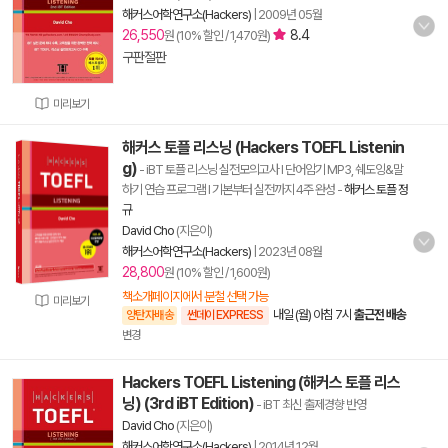
해커스어학연구소(Hackers)
|
2009년 05월
26,550
8.4
원 (10% 할인 / 1,470원)
구판절판
미리보기
해커스 토플 리스닝 (Hackers TOEFL Listenin
g)
- iBT 토플 리스닝 실전모의고사 l 단어암기 MP3, 쉐도잉&말
하기 연습 프로그램 l 기본부터 실전까지 4주 완성
-
해커스 토플 정
규
David Cho
(지은이)
해커스어학연구소(Hackers)
|
2023년 08월
28,800
원 (10% 할인 / 1,600원)
책소개페이지에서 분철 선택 가능
미리보기
내일 (월) 아침 7시
출근전 배송
양탄자배송
썬데이 EXPRESS
변경
Hackers TOEFL Listening (해커스 토플 리스
닝) (3rd iBT Edition)
- iBT 최신 출제경향 반영
David Cho
(지은이)
해커스어학연구소(Hackers)
|
2014년 12월