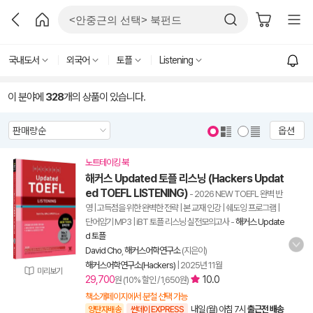
국내도서
외국어
토플
Listening
이 분야에
328
개의 상품이 있습니다.
옵션
노트테이킹 북
해커스 Updated 토플 리스닝 (Hackers Updat
ed TOEFL LISTENING)
- 2026 NEW TOEFL 완벽 반
영 | 고득점을 위한 완벽한 전략 | 본 교재 인강 | 쉐도잉 프로그램 |
단어암기 MP3 | iBT 토플 리스닝 실전모의고사
-
해커스 Update
d 토플
David Cho
,
해커스어학연구소
(지은이)
해커스어학연구소(Hackers)
|
2025년 11월
미리보기
29,700
10.0
원 (10% 할인 / 1,650원)
책소개페이지에서 분철 선택 가능
내일 (월) 아침 7시
출근전 배송
양탄자배송
썬데이 EXPRESS