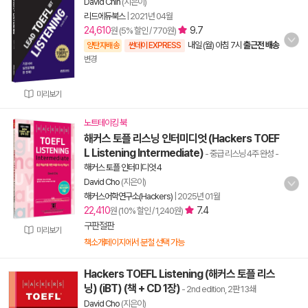
David Chin
(지은이)
리드에듀북스
|
2021년 04월
24,610
9.7
원 (5% 할인 / 770원)
내일 (월) 아침 7시
출근전 배송
양탄자배송
썬데이 EXPRESS
변경
미리보기
노트테이킹 북
해커스 토플 리스닝 인터미디엇 (Hackers TOEF
L Listening Intermediate)
- 중급 리스닝 4주 완성
-
해커스 토플 인터미디엇 4
David Cho
(지은이)
해커스어학연구소(Hackers)
|
2025년 01월
22,410
7.4
원 (10% 할인 / 1,240원)
구판절판
미리보기
책소개페이지에서 분철 선택 가능
Hackers TOEFL Listening (해커스 토플 리스
닝) (iBT) (책 + CD 1장)
- 2nd edition, 2판 13쇄
David Cho
(지은이)