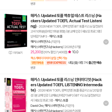
변경
해커스 Updated 토플 액츄얼 테스트 리스닝 (Ha
ckers Updated TOEFL Actual Test Listeni
ng)
- 2026 NEW TOEFL 완벽 반영 | iBT 토플 리스닝 실전모의
고사 10회분(온라인 1회분 포함) | 본 교재 인강 | 쉐도잉 프로그램 |
단어암기 MP3
-
해커스 토플
해커스어학연구소
(지은이)
해커스어학연구소(Hackers)
|
2026년 07월
25,200
10.0
원 (10% 할인 / 1,400원)
미리보기
책소개페이지에서 분철 선택 가능
내일 (월) 아침 7시
출근전 배송
양탄자배송
썬데이 EXPRESS
변경
해커스 Updated 토플 리스닝 인터미디엇 (Hack
ers Updated TOEFL LISTENING Intermedia
te)
- 2026 NEW TOEFL 완벽 반영 | 토플 중급 리스닝 20일 완
성 | 본 교재 인강 | 교재&단어암기 MP3 | iBT 리스닝 실전모의고
사 | 쉐도잉 프로그램
-
해커스 토플
David Cho
,
해커스어학연구소
(지은이)
해커스어학연구소(Hackers)
|
2026년 05월