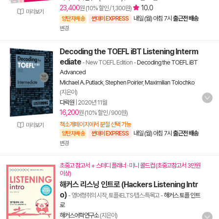
23,400
10.0
원 (10% 할인 / 1,300원)
미리보기
내일 (월) 아침 7시
출근전 배송
양탄자배송
썬데이 EXPRESS
변경
Decoding the TOEFL iBT Listening Interm
ediate
- New TOEFL Edition
-
Decoding the TOEFL iBT
Advanced
Michael A. Putlack
,
Stephen Poirier
,
Maximilian Tolochko
(지은이)
다락원
|
2020년 11월
16,200
원 (10% 할인 / 900원)
책소개페이지에서 분철 선택 가능
미리보기
내일 (월) 아침 7시
출근전 배송
양탄자배송
썬데이 EXPRESS
변경
초중고 참고서 + 스터디 플래너 · 미니 콜드컵 (초중고참고서 3만원
이상)
해커스 리스닝 인트로 (Hackers Listening Intr
o)
- 영어청취의 시작, 토플·IELTS·텝스·특목고
-
해커스 토플 인트
로
해커스어학연구소
(지은이)