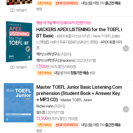
내일 (월) 아침 7시
출근전 배송
양탄자배송
썬데이 EXPRESS
변경
미리보기
행운 아크릴 북마크 (대상도서 2만원 이상)
HACKERS APEX LISTENING for the TOEFL i
BT Basic
- APEX 토플 리스닝 시리즈ㅣNew TOEFL Editio
n, [해설집+MP3 무료 다운로드(QR코드 포함)]
-
APEX 토플 시리
즈
해커스어학연구소
(지은이)
해커스어학연구소(Hackers)
|
2022년 07월
17,100
원 (10% 할인 / 950원)
미리보기
내일 밤 11시
잠들기전 배송
양탄자배송
변경
Master TOEFL Junior Basic Listening Com
prehension (Student Book + Answer Key
+ MP3 CD)
-
Master TOEFL Junior
Richie Hahn
(지은이)
월드컴
|
2011년 11월
13,500
원 (10% 할인 / 750원)
내일 (월) 아침 7시
출근전 배송
양탄자배송
썬데이 EXPRESS
변경