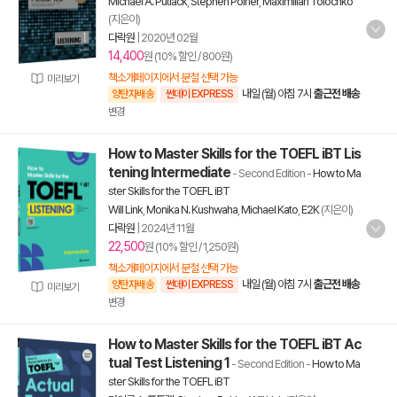
Michael A. Putlack
,
Stephen Poirier
,
Maximilian Tolochko
(지은이)
다락원
|
2020년 02월
14,400
원 (10% 할인 / 800원)
책소개페이지에서 분철 선택 가능
미리보기
내일 (월) 아침 7시
출근전 배송
양탄자배송
썬데이 EXPRESS
변경
How to Master Skills for the TOEFL iBT Lis
tening Intermediate
- Second Edition
-
How to Ma
ster Skills for the TOEFL iBT
Will Link
,
Monika N. Kushwaha
,
Michael Kato
,
E2K
(지은이)
다락원
|
2024년 11월
22,500
원 (10% 할인 / 1,250원)
책소개페이지에서 분철 선택 가능
내일 (월) 아침 7시
출근전 배송
양탄자배송
썬데이 EXPRESS
미리보기
변경
How to Master Skills for the TOEFL iBT Ac
tual Test Listening 1
- Second Edition
-
How to Ma
ster Skills for the TOEFL iBT