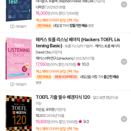
마이클 A. 푸틀랙
,
Stephen Poirier
,
Will Link
(지은이)
다락원
|
2025년 09월
18,000
원 (10% 할인 / 1,000원)
책소개페이지에서 분철 선택 가능
내일 밤 11시
잠들기전 배송
양탄자배송
변경
미리보기
해커스 토플 리스닝 베이직 (Hackers TOEFL Lis
tening Basic)
- 토플 리스닝의 기본서
-
해커스 토플 베이직
David Cho
(지은이)
해커스어학연구소(Hackers)
|
2023년 07월
17,550
10.0
원 (10% 할인 / 970원)
책소개페이지에서 분철 선택 가능
내일 (월) 아침 7시
출근전 배송
양탄자배송
썬데이 EXPRESS
변경
미리보기
TOEFL 기출 필수 배경지식 120
- 알고 보면 정답이 보
이는
최은실
,
유희정
(지은이)
파고다
|
2014년 10월
19,800
9.0
원 (10% 할인 / 1,100원)
책소개페이지에서 분철 선택 가능