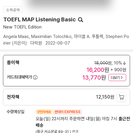
소득공제
TOEFL MAP Listening Basic
New TOEFL Edition
Angela Maas
,
Maximilian Tolochko
,
마이클 A. 푸틀랙
,
Stephen Po
irier
(지은이)
다락원
2022-06-07
종이책
18,000
원,
10%
16,200
원
+ 900원
13,770
원
카드최대혜택가
더보기
전자책
12,150
원
수령예상일
양탄자배송
썬데이 EXPRESS
오늘(일) 22시까지 주문하면 내일(월) 아침 7시
출근전
배송
(중구 서소문로 89-31 )
변경