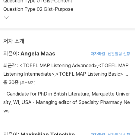
Question Type 01 Gist-Content
제들을 학습자가 자연스럽게 익힐 수 있도록 기획되었다. 아울러 강
Question Type 02 Gist-Purpose
의 및 대화의 이해도를 높일 수 있는 액티비티와 분야별로 정리된 핵
심 어휘 코너, 그리고 실전 문제 2회분이 포함되어 있다. 모든 지문의
한글 해석은 다락원 홈페이지(www.darakwon.co.kr)에서 무료로
저자 소개
제공받을 수 있다.
지은이:
Angela Maas
저자파일
신간알림 신청
최근작 :
<TOEFL MAP Listening Advanced>
,
<TOEFL MAP
Listening Intermediate>
,
<TOEFL MAP Listening Basic>
…
총 30종
(모두보기)
- Candidate for PhD in British Literature, Marquette Univer
sity, WI, USA - Managing editor of Specialty Pharmacy Ne
ws
지은이:
Maximilian Tolochko
저자파일
신간알림 신청