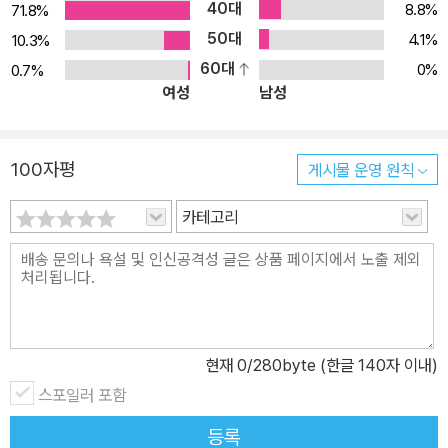
40대
8.8%
71.8%
50대
4.1%
10.3%
60대
0%
0.7%
여성
남성
100자평
게시물 운영 원칙
카테고리
현재
0
/280byte (한글 140자 이내)
스포일러 포함
등록