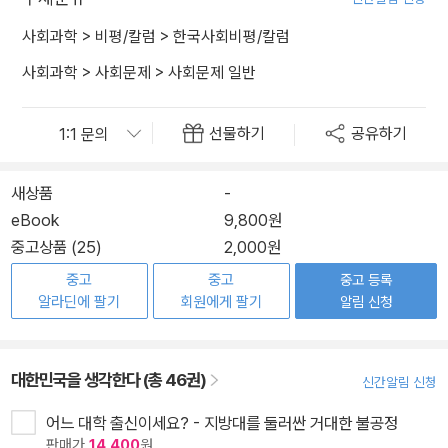
사회과학
>
비평/칼럼
>
한국사회비평/칼럼
사회과학
>
사회문제
>
사회문제 일반
선물하기
공유하기
새상품
-
eBook
9,800원
중고상품 (25)
2,000원
중고
중고
중고 등록
알라딘에 팔기
회원에게 팔기
알림 신청
대한민국을 생각한다 (총 46권)
신간알림 신청
어느 대학 출신이세요? - 지방대를 둘러싼 거대한 불공정
판매가
14,400
원