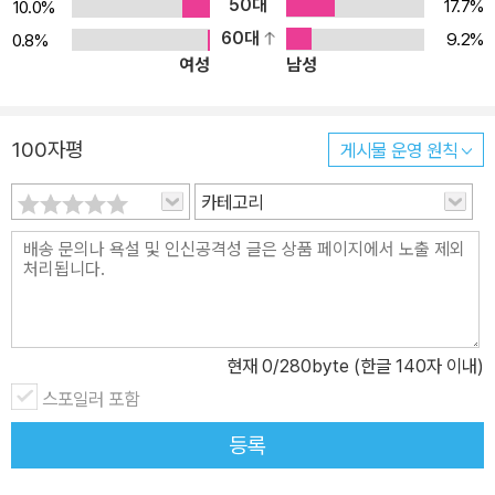
명박·박근혜 전 대통령도 검찰개혁을 공약으로 내걸었고, 2017년 대
50대
17.7%
10.0%
통령 선거에서 당선된 문재인 대통령도 마찬가지였다. 문재인 대통령
60대
9.2%
0.8%
여성
남성
뿐만 아니라 이번 대통령 선거에 뛰어든 다른 후보들도 당선이 되면
검찰을 개혁하겠다고 공언한 바 있다. 이렇게 대통령 선거 때마다 개
혁 대상으로 지목되는 것도 참 보기 드문 일이다. 그만큼 검찰에 문제
100자평
게시물 운영 원칙
가 많다는 방증일 것이다. <문제는 검찰이다>의 저자 김인회 교수는
지금이야말로 검찰개혁을 할 수 있는 최대 적기라고 주장한다. 문재
카테고리
인 정부는 촛불혁명의 여파로 당선되었고, 국민들이 검찰개혁을 적극
지지하고 있기 때문이다. 문재인 정부 또한 검찰개혁을 최대한 빨리
진행하겠다고 밝힌 바 있다. 저자는 문재인 정부가 검찰개혁을 하지
못하면 다시는 기회가 없을 수도 있다고 말하며, 검찰개혁을 왜 해야
하고 무엇을 어떻게 바꿔야 할지를 자세히 말하고 있다. <문제는 검
현재
0
/280byte (한글 140자 이내)
찰이다>는 검찰개혁의 안내서이자 검찰의 비판서이기도 하다. 이 책
스포일러 포함
은 문재인 정부가 펼쳐나갈 검찰개혁에 도움이 될 만한 내용을 담고
있는데, 크게 네 가지 분야로 나누어 살펴보고 있다. 첫째 검찰개혁의
등록
필요성과 배경, 둘째 검찰개혁의 철학과 원칙, 셋째 검찰개혁의 구체