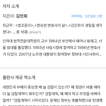
저자 소개
지은이:
김인회
저자파일
신간알림 신청
최근작 :
<법조윤리>
,
<한승헌 변호사의 삶>
,
<김인회의 경찰을 생각
한다>
… 총 16종
(모두보기)
인하대 법학전문대학원의 교수 1964년 부산에서 태어나 동래고, 서
울 법대를 졸업했다. 1993년 사법시험에 합격하고 1996년 변호사
가 되었다. 2007년 노무현 대통령의 참여정부 청와대 시민사회비서
관으로 재직했다. 참여정부 당시 사법개혁위원회, 사법제도개혁추진
위원회에서 일하면서 사법개혁에 매진했다. 현재 인하대학교 법학전
문대학원의 교수로 형사법과 법조윤리를 강의하고 있다. 저서로 《형
출판사 제공 책소개
사소송법》 《김인회의 경찰을 생각한다》 《김인회의 사법개혁을 생각
대한민국 부패의 중심엔 왜 늘 검찰이 있는가? 왜 정권이 바뀔 때마
한다》 《문재인, 김인회의 검찰을 생각한다》(공저), 《정의의 미래 “공
다 늘 검찰개혁이 화두인가? 검찰개혁, 왜 해야 하고 무엇을 바꿔야
정”》 《윤리의 미래 “좋은 삶”》 《시민의 광장으로 내려온 법정》 《문
할까? “검찰개혁이 시작되었다. 문재인 정부는 촛불혁명으로 탄생했
제는 검찰이다》 《정의가 희망인 이유》 《법조윤리》(공저), 《로스쿨