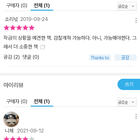
적 과제, 넷째 검찰개혁의 성공 요소가 그것이다. 이를 통해 한 번도
구매자 (0)
전체 (1)
제대로 시도해보지 못한 검찰개혁의 방향을 제시하고 있다. 그리고
검찰개혁 과정에서 누구나 한 번쯤 생각해보는 의문점을 해소하는 데
소리넋
2019-09-24
메뉴
주력했다. 또한 검찰개혁과 함께 경찰, 국가정보원 등 권력기관의 개
혁을 어떻게 할 것인가에 대한 논의도 담겨 있다. 검찰개혁은 다른 권
작금의 상황을 예견한 책. 검찰개혁 가능하다. 아니, 가능해야한다. 그
력기관의 개혁과 함께 이루어져야 하기 때문이다. 특히 검찰개혁은
래서 더 소중한 책
경찰개혁과 함께 이뤄져야 한다고 저자는 말한다. 수사권·기소권 분
공감 (
2
)
댓글 (0)
리는 검찰과 경찰 모두에게 막대한 영향을 미치기 때문이다. 검찰개
혁의 최종 목적은 대한민국이 개혁된 검찰을 갖는 것이라고 저자는
말한다. “검찰개혁이 성공적으로 완료된다면 우리는 민주사회의 자
쓰기
마이리뷰
율적인 기관으로 변신한 검찰을 보게 될 것이다. 민주사회의 영향을
받아 민주적으로 구성되고 권한도 민주적으로 행사하되 스스로 민주
구매자 (0)
전체 (1)
사회의 발전에 기여하는 검찰, 정치적 중립과 자율성이 보장되고 적
정한 권한을 행사하되 외부의 견제를 받는 검찰, 과거를 반성하면서
메뉴
겸손하고 인권적인 권력기관으로 변모한 검찰을 보게 될 것이다.” 한
니체
2021-09-12
국 사회는 지금 새로운 검찰개혁을 할 수 있느냐, 없느냐의 기로에 서