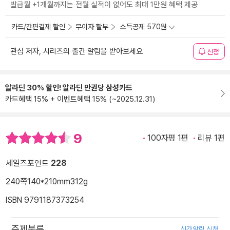
발급월 +1개월까지는 전월 실적이 없어도 최대 1만원 혜택 제공
카드/간편결제 할인
무이자 할부
소득공제 570원
관심 저자, 시리즈의 출간 알림을 받아보세요
신청
알라딘 30% 할인! 알라딘 만권당 삼성카드
카드혜택 15% + 이벤트혜택 15% (~2025.12.31)
9
100자평 1편
리뷰 1편
세일즈포인트
228
240쪽
140*210mm
312g
ISBN 9791187373254
주제분류
신간알림 신청