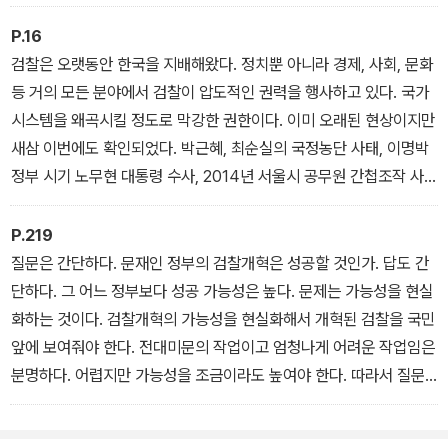
쏟아야 할 때다.
P.16
검찰은 오랫동안 한국을 지배해왔다. 정치뿐 아니라 경제, 사회, 문화
등 거의 모든 분야에서 검찰이 압도적인 권력을 행사하고 있다. 국가
시스템을 왜곡시킬 정도로 막강한 권한이다. 이미 오래된 현상이지만
새삼 이번에도 확인되었다. 박근혜, 최순실의 국정농단 사태, 이명박
정부 시기 노무현 대통령 수사, 2014년 서울시 공무원 간첩조작 사
건 등 검찰의 한국 지배 현상은 갈수록 확대되고 노골화되고 있다. 그
리고 마침내 정치화된 검찰은 자신의 힘을 주체하지 못하고 국정농단
P.219
의 핵심이 되었고 부패의 중심지가 되었다.
질문은 간단하다. 문재인 정부의 검찰개혁은 성공할 것인가. 답도 간
단하다. 그 어느 정부보다 성공 가능성은 높다. 문제는 가능성을 현실
화하는 것이다. 검찰개혁의 가능성을 현실화해서 개혁된 검찰을 국민
앞에 보여줘야 한다. 전대미문의 작업이고 엄청나게 어려운 작업임은
분명하다. 어렵지만 가능성을 조금이라도 높여야 한다. 따라서 질문
은 바뀌어야 한다. 검찰개혁을 성공하려면 무엇을 해야 하는가?