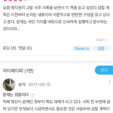
있다. 권력의 편에 서서 늘 한국의 민주주의를 거꾸로 돌리는 검찰의
요즘 정치권의 고발 사주 의혹을 보면서 이 책을 읽고 싶었다.검찰 개
모습을 더는 볼 수 없도록 해야 한국 사회가 더욱 단단해질 수 있다는
혁은 이전부터 논의된 내용이라 이론적으로 탄탄한 구성을 갖고 있다
것이 저자의 주장이다. 이명박·박근혜 정부 시절의 검찰: 권력의 시녀
고 본다. 문제는 국민 지지를 바탕으로 신속하게 실행하고 완수하는
참여정부의 검찰개혁은 일부만 성공하고 실패했다. 검찰의 정치적 중
것이리라...
립은 보장되었으나 그 밖의 개혁 성과는 이루지 못했다. 검찰은 오히
려 개혁에 저항했고, 이명박 정부가 들어서자 노무현 대통령에 대한
더보기
복수극을 펼치기도 했다. 이명박 정부는 참여정부의 검찰개혁을 중단
공감 (
6
)
댓글 (0)
시키는 등 모든 면에서 참여정부 정책을 반대했다. 여기에 그치지 않
고 참여정부를 공격하고 반대파를 탄압하기 위해 검찰을 이용했다.
검찰의 정치적 중립은 무너졌고 검찰은 다시 정치검찰이 되어 참여정
쓰기
마이페이퍼 (1편)
부에 대한 복수에 적극적으로 응했다. 그 결과 노무현 대통령 수사를
벌였고, 결과는 모두가 알다시피 노무현 대통령의 자살로 끝이 났다.
로쟈
2017-09-15
메뉴
검찰은 여기에서 멈추지 않고, 한명숙 전 총리와 정연주 전 KBS 사
장을 무리하게 수사했고, 이명박 정부를 비판한 <PD수첩> 제작진을
문제는 검찰이다
기소해 언론에 재갈을 물렸다. 이명박 정부 시절의 검찰은 권력을 위
적폐 청산이 문재인 정부의 핵심 과제가 되고 있다. 사회 전 부면에 걸
해 존재하는 정치검찰의 모습이었다. 이명박 정부에서 복귀한 정치검
쳐 있지만 무엇보다 시급하면서도 중요한 것은 사법부와 검찰 개혁이