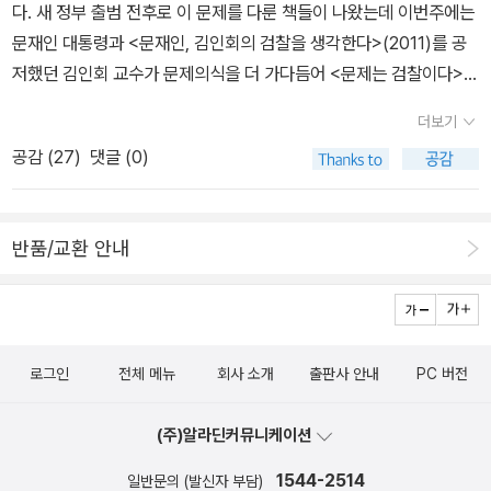
찰은 박근혜 정부에서 한 단계 더 진화했다. 극단적으로 기형화된 정
다. 새 정부 출범 전후로 이 문제를 다룬 책들이 나왔는데 이번주에는
치검찰로 진화한 것이다. 2016년 10월에 터진 박근혜, 최순실 국정
문재인 대통령과 <문재인, 김인회의 검찰을 생각한다>(2011)를 공
농단 사태에서 국민들은 검찰의 실상을 다시 확인했다. 정치검찰과
저했던 김인회 교수가 문제의식을 더 가다듬어 <문제는 검찰이다>
부패검찰의 행태가 극단적으로 확대되어 정치검찰은 대한민국을 장
(오월의봄)를 펴냈다. 검찰 비판서이자 검찰개혁의 안내서를 자임한
더보기
악했고 부패검찰은 한국 부패의 상징이 되었다. 박근혜 정부의 검찰
다. 이런 안내서는 분야별 시리즈로 나와도 좋겠다. 가령 현재 총파업
공감 (
27
)
댓글 (0)
은 정윤회 사건의 진실을 외면했고, 김기춘-우병우 등 검찰 출신 청와
이 진행중인 방송계만 하더라도 그렇다. 방송과 언론개혁의 청사진이
대 라인에 의해 검찰 조직이 장악되기도 했다. 김기춘과 우병우는 권
제시된다면, 아니 이런 건 정부에서 이미 갖고 있을 테지만, 국민의 이
력의 일부가 아니라 권력의 핵심이 되어 나라를 쥐락펴락했다. 박근
해와 지지를 얻는데 도움이 될 것이다. 분야별 적폐라고 했는데, 출판
반품/교환 안내
혜 정부에서 검찰은 이전의 정치검찰, 부패검찰의 모습을 넘어 극단
계의 묵은 적폐는 무엇인지 문득 궁금하군. 무엇을 개선하고 개혁해
적으로 정치화되고 부패했다. 정치권력의 핵심으로, 부패의 뿌리로
야 출판선진국, 독서문화 선진국이 될 수 있는지에 대해서도 안내서
확인된 것이다. 국정농단 사태를 거치면서 검찰개혁이 적폐 청산의 1
가 나옴직하다...
호가 된 것은 이 때문이다. 검찰개혁 매뉴얼, 무엇을 어떻게 할까? *
수사권과 기소권을 분리해야 한다 * 고위공직자비리조사처를 신설해
로그인
전체 메뉴
회사 소개
출판사 안내
PC 버전
야 한다 * 경찰개혁도 함께해야 한다 * 법무부를 탈검찰화해야 한다
* 검찰의 정치적 중립을 확보해야 한다 * 검사장을 국민의 손으로 뽑
(주)알라딘커뮤니케이션
아보자 * 재정신청제도를 확대하자 * 형사공공변호인제도를 확대하
1544-2514
일반문의 (발신자 부담)