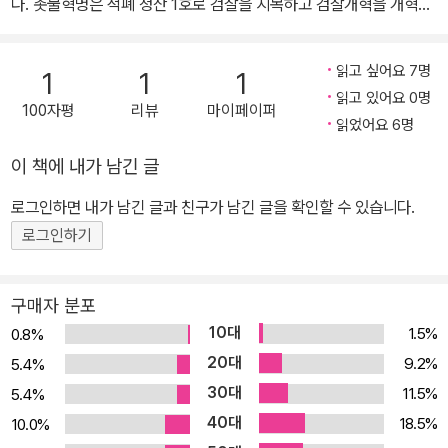
다. 촛불혁명은 적폐 청산 1호로 검찰을 지목하고 검찰개혁을 개혁의
실습과정》(공저), 《이토록 아찔한 경성》(공저)이 있고, 역서로 《전락
맨 앞에 놓았다. 물론 다른 과제도 산적해 있지만 검찰개혁은 첫 번째
자백-사람은 왜 짓지도 않은 죄를 자백하는가》(공역)가 있다.
개혁 과제이고 문재인 정부의 상징이다. 이제 필요한 것은 과감한 추
읽고 싶어요 7명
1
1
1
진력과 구체적이고 상세한 개혁 방안, 검찰개혁 매뉴얼이다.” 왜 검찰
읽고 있어요 0명
100자평
리뷰
마이페이퍼
은 늘 개혁 대상으로 지목될까? 늘 언제나 문제는 검찰이었다. 검찰
읽었어요 6명
은 굵직한 현대사의 국면마다 한국의 민주주의를 안 좋은 쪽으로 이
이 책에 내가 남긴 글
끌었고, 수많은 부패를 저질렀으면서도 반성조차 하지 않았다. 이번
국정농단 사태 중심에도 검찰이 있었던 건 어쩌면 당연한 귀결인지도
로그인하면 내가 남긴 글과 친구가 남긴 글을 확인할 수 있습니다.
모른다. 그동안 한국 사회는 검찰개혁을 제대로 시도조차 하지 못했
로그인하기
고, 그러는 동안 막강한 권한을 가진 검찰은 무소불위의 권력을 휘두
르며 한국 사회를 흙탕물로 만들어왔다. 2016~2017년 촛불혁명 때
구매자 분포
시민들이 가장 크게 외친 구호는 적폐 청산이었다. 그리고 적폐 청산
10대
1.5%
0.8%
1호로 검찰을 지목했다. 국정농단 사태와 부패의 중심에 검찰이 있다
20대
9.2%
5.4%
는 사실을 시민들이 잘 알고 있었기 때문이다. 그래서 문제는 다시 검
30대
11.5%
5.4%
찰이다. 대통령 선거가 있을 때마다 후보들은 ‘검찰개혁’을 공약으로
40대
내걸 정도로 ‘검찰개혁’은 한국 사회의 가장 큰 화두 중 하나이다. 이
18.5%
10.0%