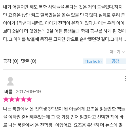
현실이 말이죠.우리 아이들은 이런 책들을 많이 접하면서...더 넓은 마
내가 어릴때만 해도 북한 사람들을 본다는 것은 거의 드물었다.하지
음과 시선으로 탈북자들을 대했으면 좋겠습니다. 그 밖에 외국인 노
만 요즘은 tv만 켜도 탈북민들을 볼수 있을 만큼 많다.실제로 우리 큰
동자이나 사회적 약자들도요.더불어 함께 살아가는 즐거움과 친구와
아이가 1학년때 새터민 아이가 전학이 온적이 있다.나이는 우리 아이
의 진정한 우정... 그리고 소소한 일상의 행복을 느낄 수 있는 마음에
보다 2살이 더 많았는데 2살 어린 동생들과 함께 공부를 하게 된 것이
대해 배울 수 있는 책이었어요.노란돼지 창작동화 시리즈는 언제나
다.그 아이를 봤을때 몸집은 크지만 참으로 순박했던것 같다.그래서
감동과 재미가 가득이네요.
우리 아이나 내가 더 잘해줬지만 순박하면서도 무엇인가 불안해보였
더보기
던게 기억난다.아이가 어릴때 보았던 북한에서 온 전학생 이야기를
공감 (
0
)
댓글 (0)
이 책을 통해 다시한번 보게 되었다. 주인공 민철이는 함경북도 무산
에서 생활하다가 우리나라에 온 아이다.북한에서 우리나라에 온 후
하나원과 쉼터에서 남한에 적응하는 법을 배우기는 했지만 실제로 적
메뉴
응하는 것이 힘들다는 것을 이야기를 통해 알 수 있다.아이들과 닭싸
바름
2017-09-19
움을 하면서도 남한과 북한의 규칙이 달라서 민철이가 어깨를 사용한
것이 반칙이라고 하니 당황스럽기만 하다.엄마는 이러한 사실을 아는
나는 북한에서 온 전학생 3학년이 된 아들에게 요즈음 읽을만한 책들
지 모르는지 그저 열심히 배우라고 영어학원도 보내준다.영어학원은
을 여러권 준비해주었는데 그 중 가장 먼저 읽겠다고 선택한 책이 바
수준별 수업이라 민철이는 5학년이지만 1학년 아이들과 함께 수업을
로 나는 북한에서 온 전학생~이었어요. 요즈음 유난히 더 뉴스에 많
듣는다.모든것이 낯설고 어울리기가 쉽지 않다.​ 민철이의 아빠는 광