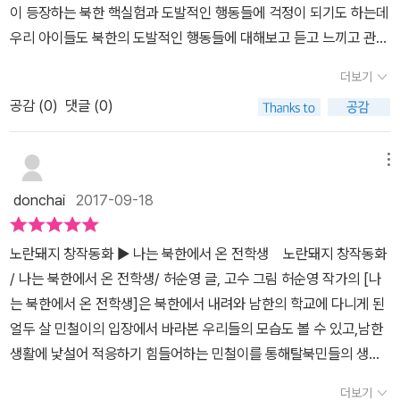
이 등장하는 북한 핵실험과 도발적인 행동들에 걱정이 되기도 하는데
산에서 석탄을 캤는데 광산이 무너지는 사고로 돌아가셨다.그 이후
우리 아이들도 북한의 도발적인 행동들에 대해보고 듣고 느끼고 관심
굶는 날이 많아지고 영양실조에 걸리자 엄마는 민철이를 살리겠다고
을 갖는 것 같더라구요. 나는 북한에서 온 전학생~ 북한에서 전학생
탈북을 하게된다.거센 두만강 물살을 가르며 목숨걸고 탈출을 하던
더보기
이 온다면 아이들은 과연어떻게 반응할까요?함경북도 무산에서 공부
모습을 나타내는 이 페이지를 보니 엄마의 목숨건 사랑이 떠올라 뭉
공감 (
0
)
댓글 (0)
도 운동도 잘하던 민철이는 아버지가 돌아가시고 밥도 제대로 못먹는
클해진다.하지만 민철이는 아직은 어리기에 고향생각이 난다.그리고
어려움을 겪다 중국 브로커를 통해 두만강을 건너 탈북을 하게됩니
엄마에게 억지를 부리기도 한다.​ ​민철이가 전학온 날부터 짖궂게 굴
다. 탈북하는 과정을 읽으며 등이 오싹해지기도 하고 그 공포감이 그
메뉴
던 형주..형주와 친하게 지내고 싶지만 자꾸 부딪히게 되는 민철은 속
대로 전달되더라구요. 어린나이에 어두운 밤 강을 건너며 비틀거리는
상하다.그러다 우연히 형주의 비밀을 알게되는데.....​ 이 책은 아이들
donchai
2017-09-18
엄마등에서 떨어지지 않기 위해 죽을힘을 다해 엄마 어깨를 붙잡고
이 북한에서 넘어온 탈북민들을 이해하기 쉽게 쓰여져 있다.동화이기
강을 건너 남한으로 건너온 민철이... 그러나 남한에서의 삶 또한 그리
때문에 재미있기도 하다.그들의 삶을 아이들 시각에서 생각해보고 바
노란돼지 창작동화 ▶ 나는 북한에서 온 전학생 ​노란돼지 창작동화
넉넉하지 못하고 어려움이 많았습니다. 학교 생활에 있어서도 먹기
라보면서 북한의 모습도 알게 되는 이 책.그들에 대한 편견을 버리고
/ 나는 북한에서 온 전학생/ 허순영 글, 고수 그림 ​​허순영 작가의 [나
싫은 반찬을 몰래 민철이 식판에 버리는 아이도 있고 조금씩 다른 언
이해하며 어울려 살아가도록 해주는 책인것 같다.이 책을 보면서 우
는 북한에서 온 전학생]은 북한에서 내려와 남한의 학교에 다니게 된
어, 생활방식때문에 아이들과 부딫히면서 어려움을 겪기도 해요. 북
리 아이가 1학년때 전학을 왔던 새터민 아이가 많이 생각이 났다.나
얼두 살 민철이의 입장에서 바라본 우리들의 모습도 볼 수 있고,남한
한의 광물에 대해 민철이가 발표할때~친구들의 반응이 또 각각 이더
뿐만이 아니라 우리 아이도 그 친구가 생각이 난다고 한다.그 아이도
생활에 낯설어 적응하기 힘들어하는 민철이를 통해탈북민들의 생활
라구요. 실감난다고 하면서도 북한은 왜 그렇게 많은 광물이있는데
민철이처럼 목숨걸고 한국에 와서 적응하기 힘들었을 텐데...그 아이
과 그들의 마음을 들여다볼 수 있어서 의미 있는 책이네요.​​​​ ​우리 아이
가난하게 사는지 등등~ 수많은 편견들.... 그러나 민철이에게 친절하
더보기
가 지금은 어떻게 지내고 있을지 궁금하다.