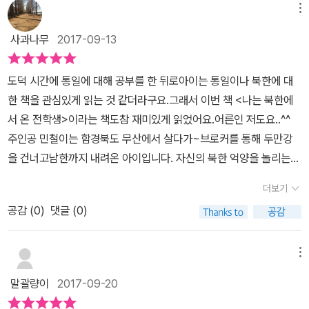
다. 민철은 단지 다른 아이들과 말투가 다른 것뿐인데, 여태 살아온 삶
메뉴
의 배경이 다를 뿐인데, 아이들에게 배척당하고, 조롱의 대상이 되어
사과나무
2017-09-13
버립니다. 새로운 삶의 자리에 적응하는데 시간이 필요한 것뿐인데,
민철은 아무것도 모르고 할 줄 아는 것도 없는 무능한 아이로 폄하되
도덕 시간에 통일에 대해 공부를 한 뒤로아이는 통일이나 북한에 대
어 버립니다. 그냥 북한에서 태어났을 뿐이고, 배가 고파서 남한으로
한 책을 관심있게 읽는 것 같더라구요.그래서 이번 책 <나는 북한에
왔을 뿐이다. 그걸 가지고 왜 놀리고 미워하는지 모르겠다.(94쪽)
서 온 전학생>이라는 책도참 재미있게 읽었어요.어른인 저도요..^^
이렇게 동화는 우리 안에 있는 북녘 땅의 동포를 향한 반응, 새터민을
주인공 민철이는 함경북도 무산에서 살다가~브로커를 통해 두만강
향한 우리의 시선을 드러냅니다. 하지만, 여기에서 머물지 않습니다.
을 건너고남한까지 내려온 아이입니다. 자신의 북한 억양을 놀리는
이런 우리의 배타적 자세를 뛰어넘어 서로를 이해하고, 포용하고 용
아이들과 지나친 호기심에 괴롭고,영어공부도 힘들고,남한과 북한과
납함으로, 화해하는 자세로 나아감을 동화는 보여줍니다. 우리가 새
더보기
의 닭싸움 경기 규칙, 축구 용어 등이 달라 당황스럽고,아빠가 그립기
터민들을 향해 어떤 모습을 보여야 하는지를 동화는 생각하게 합니
공감 (
0
)
댓글 (0)
도 하지만...그래도 민철이는 사랑 가득한 엄마와 세호 아저씨가 있어
다. 처음엔 이해되지 않고, 서로 다름에 부딪히기도 하지만, 민철은
힘든 대한민국에서의 생활을 잘 이겨낼 수 있어 다행이지요.지혜는
점차 아이들과 조금씩 접촉점을 만들어갑니다. 점차 ‘이곳의 이야
탈북자라는 사실을 밝히지 않고자신을 숨기면서 살아야하는 또 다른
메뉴
기’를 만들어 가는 겁니다. 이처럼, 점차 ‘이곳의 이야기’가 쌓여갈수
아이입니다. 지혜의 모습을 보면서 참 가슴 아팠어요.같은 민족인
록, 이제 이곳이 그들에게는 ‘새터’에서 멈추지 않고, 그들의 ‘집’이 될
말괄량이
2017-09-20
데....탈북자라는 사실을 숨겨야지만 더 편안하게 살아갈 수 있다는 이
겁니다.