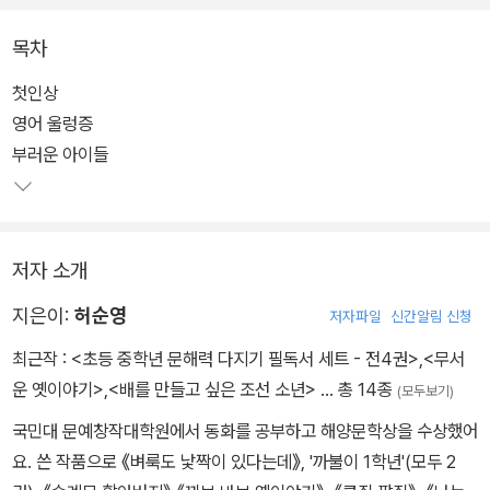
이다.
목차
함경북도 무산에서는 공부도 운동도 최우등이었던 민철이는 광산에
첫인상
서 일하는 아버지가 사고로 목숨을 잃자 밥도 제대로 못 먹는 시간이
영어 울렁증
이어진다. 민철이 엄마는 앉아서 굶은 죽는 것보다야 낫겠다는 심정
부러운 아이들
으로 남한행을 택했고, 목숨을 건 탈출극 끝에 간신히 남한으로 오게
된다. 남한으로 오면 모든 것이 해결될 줄 알았지만, 5학년 민철이에
게도, 식당에서 일을 하는 엄마에게도 남한살이는 녹록치 않는데….
저자 소개
지은이:
허순영
저자파일
신간알림 신청
최근작 :
<초등 중학년 문해력 다지기 필독서 세트 - 전4권>
,
<무서
운 옛이야기>
,
<배를 만들고 싶은 조선 소년>
… 총 14종
(모두보기)
국민대 문예창작대학원에서 동화를 공부하고 해양문학상을 수상했어
요. 쓴 작품으로 《벼룩도 낯짝이 있다는데》, '까불이 1학년'(모두 2