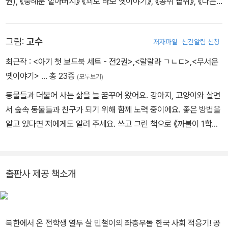
권), 《숭례문 할아버지》 《꾀보 바보 옛이야기》, 《콩쥐 팥쥐》, 《나는
북한에서 온 전학생》, 《잔트간자, 담이》가 있습니다.
그림:
고수
저자파일
신간알림 신청
최근작 :
<아기 첫 보드북 세트 - 전2권>
,
<랄랄라 ㄱㄴㄷ>
,
<무서운
옛이야기>
… 총 23종
(모두보기)
동물들과 더불어 사는 삶을 늘 꿈꾸어 왔어요. 강아지, 고양이와 살면
서 숲속 동물들과 친구가 되기 위해 함께 노력 중이에요. 좋은 방법을
알고 있다면 저에게도 알려 주세요. 쓰고 그린 책으로 《까불이 1학
년》(공저)이 있고, 그린 책으로 《나는 북한에서 온 전학생》, 《쉿! 엄
마에겐 비밀이야》 등이 있습니다.
출판사 제공 책소개
북한에서 온 전학생 열두 살 민철이의 좌충우돌 한국 사회 적응기! 공