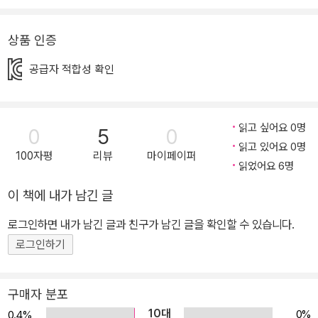
견을 가지고 대하기 일쑤고, 규칙이 다른 운동을 함께하다 보면 오해
가 생기는 일은 다반사입니다. 낯설어하는 민철이에게 특별히 친절을
상품 인증
베풀기는커녕 먹기 싫은 반찬을 나눠 주는 척 식판에 덜어놓고 가는
공급자 적합성 확인
친구들은 얄밉기만 합니다. 그뿐만이 아니지요. 북한 하면 가난함, 꽃
제비, 독재, 김정은만 떠올리는 친구들은 지하자원이 많이 묻혀 있다
는 발표에 그렇다면 그 광물 캐서 북한 사람들 배부르게 하면 되는 거
읽고 싶어요 0명
0
5
0
아니냐고 반문하기도 합니다. 하지만 민철이도 되묻고 싶어집니다.
읽고 있어요 0명
그저 배가 고파 남한으로 왔을 뿐인데 그걸 가지고 왜 놀리는지. 음식
100자평
리뷰
마이페이퍼
읽었어요 6명
물 쓰레기 처리가 고민이면서 왜 굶어 죽는 북한 어린이들을 그냥 두
고만 보는 것인지 말이에요. 하지만 엄마에게 늘 친절해 의심스러운
이 책에 내가 남긴 글
번대머리(대머리) 아저씨, 시시콜콜 부딪히지만 알고 보니 상처를 안
로그인하면 내가 남긴 글과 친구가 남긴 글을 확인할 수 있습니다.
고 살아가는 형주, 왠지 민철이에게는 따뜻하기만 한 지혜 등을 만나
로그인하기
면서 민철이 또한 조금씩 조금씩 마음의 문을 열게 됩니다. 이 책은 탈
북민 뿐만 아니라 이 사회에서 함께 살아가고 있는 낯선 존재들과의
공존을 위해 무엇을 할 수 있을지 작은 고민을 던져 줄 것입니다.
구매자 분포
10대
0%
0.4%