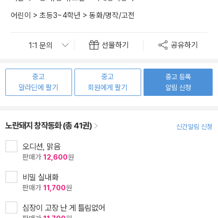
어린이
>
초등3~4학년
>
동화/명작/고전
선물하기
공유하기
중고
중고
중고 등록
알라딘에 팔기
회원에게 팔기
알림 신청
노란돼지 창작동화 (총 41권)
신간알림 신청
오디션, 맑음
판매가
12,600
원
비밀 실내화
판매가
11,700
원
심장이 고장 난 게 틀림없어