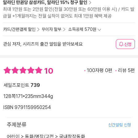
알라딘 만권당 삼성카드, 알라딘 15% 청구 할인
최대 1만원 또는 2만원 할인(전월 30만원 또는 60만원 이용 시) / 카드 발
급월 +1개월까지는 전월 실적이 없어도 최대 1만원 혜택 제공
카드/간편결제 할인
무이자 할부
소득공제 570원
관심 저자, 시리즈의 출간 알림을 받아보세요
신청
10
100자평 0편
리뷰 5편
세일즈포인트
739
128쪽
171*235mm
344g
ISBN 9791159950254
주제분류
신간알림 신청
어린이
>
동화/명작/고전
>
국내창작동화