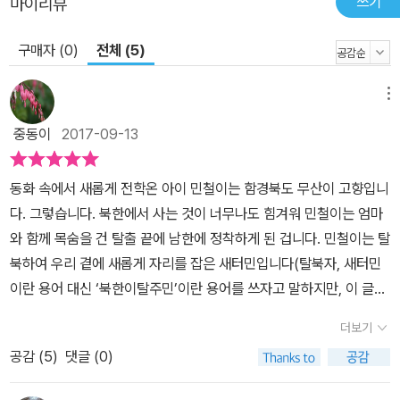
쓰기
마이리뷰
구매자 (0)
전체 (5)
메뉴
중동이
2017-09-13
동화 속에서 새롭게 전학온 아이 민철이는 함경북도 무산이 고향입니
다. 그렇습니다. 북한에서 사는 것이 너무나도 힘겨워 민철이는 엄마
와 함께 목숨을 건 탈출 끝에 남한에 정착하게 된 겁니다. 민철이는 탈
북하여 우리 곁에 새롭게 자리를 잡은 새터민입니다(탈북자, 새터민
이란 용어 대신 ‘북한이탈주민’이란 용어를 쓰자고 말하지만, 이 글에
서는 ‘새터민’이란 단어를 쓰려 합니다.). 허순영 작가의 동화 『나
더보기
는 북한에서 온 전학생』은 이처럼 북한에서 탈출하여 남한에서 새롭
공감 (
5
)
댓글 (0)
게 시작하게 된 민철의 학교생활을 그려내고 있습니다. 동화는 아울
러 새터민들을 향한 우리의 배타적 자세를 오롯이 보여주기도 합니