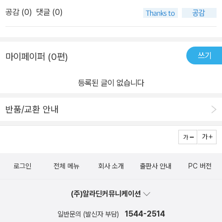
에게 북한이라 하면,김정은, 도발, 핵, 독재, 전쟁, 가난한 나라로 알고
게 대해주는 친구도 있고민철이의 주변을 맴돌며 관심을 보이는 대머
공감 (
0
)
댓글 (0)
있어요.종종 북한의 핵실험 시도에 대한 뉴스를 접할때면핵전쟁 나면
리아저씨 등등처음에갖고 있던 갈등들이 풀리면서 민철이도 점점 더
어떡하냐며 너무 무섭다고 울먹울먹거리며 말하기도 하는 아들이랍
우리 사회에 적응을 해나가게 되네요. 3학년 아들래미는 호기심에 가
니다. 외할아버지가 어릴때 이북에서 살다 6,25전쟁때 피난 내려오
득찬 눈으로 이책을 읽었습니다~북한이 어떤곳인지 막연하다가 이
쓰기
마이페이퍼 (0편)
신 이야기를 듣기도 해서 낯설지 않은 곳이기도 해요. [나는 북한에서
책을 읽고나니 무언가 좀 느껴지는게 있는것 같아요~우리의 소원은
온 전학생] 책을 통해 북한에서 탈출해서 남한으로 온 탈북민들에 대
통일~ 꿈에도 소원은 통일...이라는 노래가 있는데 우리는 과연 언제
등록된 글이 없습니다
해서도 살펴보자꾸나 ~ ​​ 함경북도 무산에서는 공부도 잘하고, 운동도
쯤 통일을 할 수 있을까요?
잘하는 주인공 민철이는 광산에서 일하는 아버지가 사고로 목숨을 잃
반품/교환 안내
게 되요. 밥도 제대로 못 먹는 날들이 계속 되고, 민철이 엄마는 이렇
게 굶은 죽는 것보다야 낫겠지 싶어 집안 살림을 다 털어 탈북민 브로
커를 통해 남한으로 목숨을 건 탈출을 하게 되죠.탈출하는 과정에서
그들이 느꼈을 극심한 공포를 우리가 감히 상상이나 할 수 있을까요?
로그인
전체 메뉴
회사 소개
출판사 안내
PC 버전
​​ ​​민철이와 엄마는 탈북해서 우리 나라에 새롭게 자리 잡은 탈북민 (북
한이탈주민) 이에요. 남한으로 오면 모든 것이 해결될 줄 알았지만,
(주)알라딘커뮤니케이션
남한에서의 삶의 현실은 민철이에게도, 식당에서 일하는 엄마에게도
절대 쉽지 않아요. ​친구들은 민철이처럼 탈북민에 대해 편견을 갖고
1544-2514
일반문의 (발신자 부담)