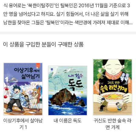
식 용어로는 ‘북한이탈주민’인 탈북민은 2016년 11월을 기준으로 3
만 명을 넘어섰다고 하지요. 살기 힘들어서, 더 나은 삶을 살기 위해
남한을 찾아온 그들은 ‘탈북민’이라는 색안경에 가려져 제대로 이해
받고 살아가지 못하는 것 또한 현실입니다. 잘 보이지는 않지만 우리
사회의 일원으로 어딘가에서 열심히 살아가고 사람들입니다. 우리는
이 상품을 구입한 분들이 구매한 상품
이들에 대해 얼마나 알고 있을까요? 제대로 알기 위해 얼마나 노력하
고 있을까요? 허순영 작가의 신작 동화인 《나는 북한에서 온 전학생》
은 북한에서 내려와 남한의 학교에 다니게 된 열두 살 민철이의 눈을
통해 현재 우리의 모습을 되돌아보게 합니다. 작가는 남한 생활에 낯
설기만 한 민철이의 내면을 섬세하게 들여다봅니다. 함경북도 무산에
서는 공부도 운동도 최우등이었던 민철이는 광산에서 일하는 아버지
가 사고로 목숨을 잃자 밥도 제대로 못 먹는 시간이 이어집니다. 민철
이 엄마는 앉아서 굶은 죽는 것보다야 낫겠다는 심정으로 남한행을
택했고, 목숨을 건 탈출극 끝에 간신히 남한으로 오게 됩니다. 남한으
이상기후에서 살아남
내 이름은 독도
귀신도 반한 숲속 라
로 오면 모든 것이 해결될 줄 알았지만, 5학년 민철이에게도, 식당에
기 1
면 가게
서 일을 하는 엄마에게도 남한살이는 녹록치 않습니다. 친구들은 편