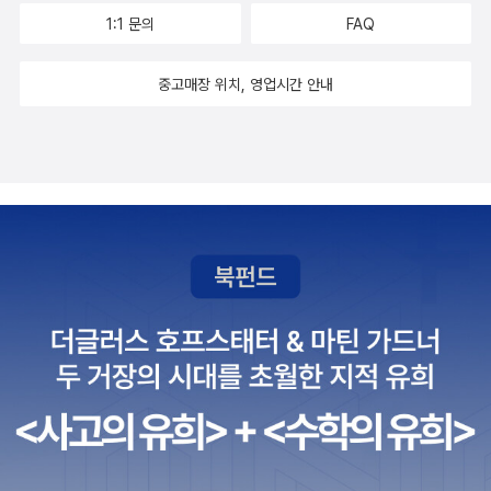
대하고, 서로 오해가 생기는 일도 빈번하게 일어나구요.낯설어하는
1:1 문의
FAQ
민철이에게 먹기 싫은 반찬을 나눠 주는 척 하면서 식판에 덜어놓고
가는 짖꿎으면서도 얄미운 친구들도 있어요. 친구들은 지하자원이
중고매장 위치, 영업시간 안내
많이 묻혀 있다는 민철이의 발표를 듣고,반친구들은 그 광물을 캐서
북한 사람들 배부르게 하면 되는 거 아니냐고 놀리듯이 말하기도 하
죠. 하지만 민철이도 되묻고 싶어요. 자신은 배가 고파 남한으로 왔을
뿐인데 그걸 가지고 왜 놀리는지. 음식물 쓰레기 처리가 고민이면서
왜 굶어 죽는 북한 어린이들을 그냥 두고만 보는 것인지 말이에요.​ ​ 엄
마에게 늘 친절함을 베푸는 의심스러운 번대머리 아저씨, 사사건
건 부딪히지만 알고 보니 말못할 상처를 갖고 살아가는 형주, 민철이
에게 따뜻하게 대해주는 지혜 등 주변 사람들 덕분에 민철이도 오해
를 풀고, 마음의 문을 열고 그들에게 다가가는 모습을 보여줘요. ​이
책은 탈북민 뿐만 아니라 이 사회의 모든 사람들이 더불어 함께 살아
가는 행복의 소중함을 느끼게 해주네요.또한, 우리도 탈북자들에 대
한 편견의 시선을 거두고,서로의 다름을 인정하고, 이해하고 화해하
는 자세를 갖도록 노력해야겠어요.​​