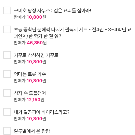
구미호 탐정 사무소 : 검은 요괴를 잡아라!
판매가
10,800
원
초등 중학년 문해력 다지기 필독서 세트 - 전4권 - 3~4학년 교
과연계/한 학기 한 권 읽기
판매가
46,350
원
거꾸로 상상하면 거꾸로
판매가
10,800
원
엄마는 트롯 가수
판매가
10,800
원
상자 속 도플갱어
판매가
12,150
원
내가 털곰팡이 바이러스라고?
판매가
10,800
원
알투별에서 온 랑랑