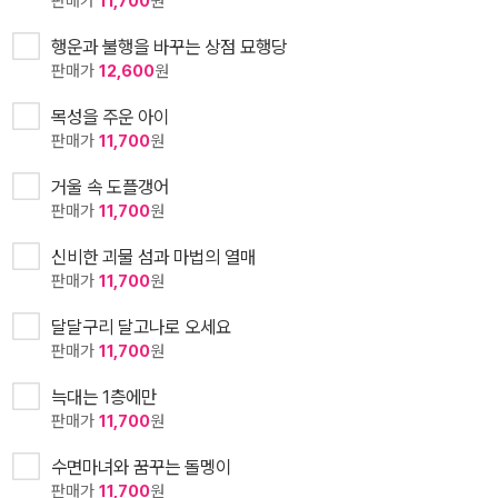
판매가
11,700
원
행운과 불행을 바꾸는 상점 묘행당
판매가
12,600
원
목성을 주운 아이
판매가
11,700
원
거울 속 도플갱어
판매가
11,700
원
신비한 괴물 섬과 마법의 열매
판매가
11,700
원
달달구리 달고나로 오세요
판매가
11,700
원
늑대는 1층에만
판매가
11,700
원
수면마녀와 꿈꾸는 돌멩이
판매가
11,700
원