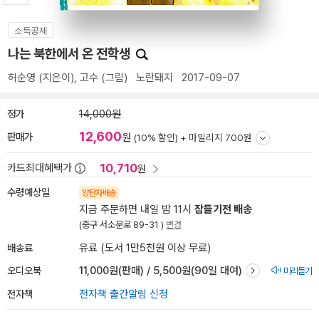
소득공제
나는 북한에서 온 전학생
허순영
(지은이),
고수
(그림)
노란돼지
2017-09-07
정가
14,000원
12,600
판매가
원
(10% 할인) +
마일리지 700원
10,710
카드최대혜택가
원
수령예상일
양탄자배송
지금 주문하면 내일 밤 11시
잠들기전 배송
(중구 서소문로 89-31 )
변경
배송료
유료 (도서 1만5천원 이상 무료)
오디오북
11,000원(판매) / 5,500원(90일 대여)
미리듣기
전자책
전자책 출간알림 신청