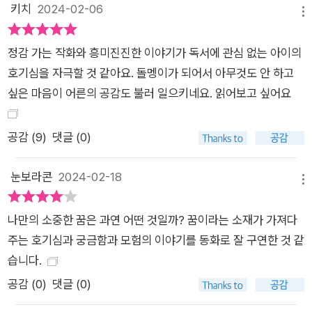
키치
2024-02-06
요. 그리고 황금 꼬투리 속 시간씨앗을 키워서 싹을 틔우면 집으
메뉴
로 돌아갈 수 있다는 사실도 알게 되지요. 다을이는 싹을 틔우기
정감 가는 작화와 흥미진진한 이야기가 독서에 관심 없는 아이의
위해 온갖 정성을 다하면서 ‘뭔가를 이루기 위해 쏟는 노력’의 소
호기심을 자극할 것 같아요. 돌멩이가 되어서 아무것도 안 하고
중함을 깨닫게 됩니다. 다을이와 친구들은 드림랜드를 벗어나 집
싶은 마음이 어른의 공감도 불러 일으키네요. 읽어보고 싶어요
으로 돌아갈 수 있을까요? 또 수면마녀에게 빼앗긴 꿈을 찾을 수
있을까요? “자, 이불을 박차고 일어나요. 여러분의 꿈을 위해 작
은 보폭이라도 이제부터 걸어 보는 거예요. 한 걸음 한 걸음이 쌓
공감 (
9
)
댓글 (0)
여 여러분이 꿈꾸는 멋진 일이 이루어지는 기적을 함께 만들어 봐
요. 세상 모든 ‘꿈꾸는 돌멩이’를 응원합니다!” -<작가의 말>에
눈보라콘
2024-02-18
메뉴
서 학원에 가기 싫을 때, 공부가 점점 어렵다고 느껴질 때, 실패하
는 게 두려워 자꾸 움츠러들 때, ‘돌처럼 아무것도 하고 싶지 않
나만의 소중한 꿈은 과연 어떤 것일까? 꿈이라는 소재가 가져다
다’는 생각을 한 적이 있을 거예요. 하지만 돌멩이가 아무것도 하
주는 호기심과 궁금함과 모험의 이야기를 동화로 잘 구연한 것 같
지 않는다는 생각은 엄청난 오해예요. 거대한 돌덩이가 오랜 시간
습니다.
을 구르고, 부딪치고, 깨지면서 작지만 단단한 돌멩이가 되었을
공감 (
0
)
댓글 (0)
테니까요. 이루고 싶은 꿈을 위해 도전하다가 잠시 지칠 때도, 포