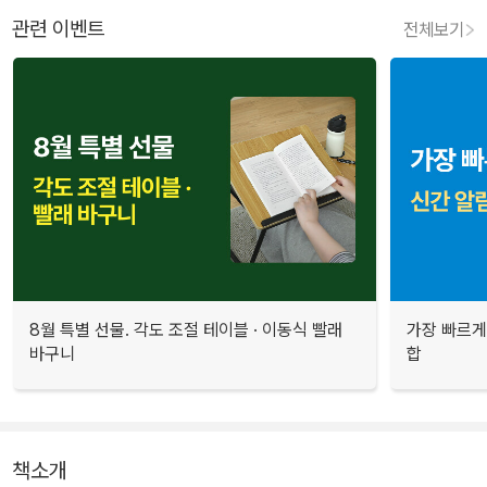
관련 이벤트
전체보기
8월 특별 선물. 각도 조절 테이블 · 이동식 빨래
가장 빠르게
바구니
합
책소개