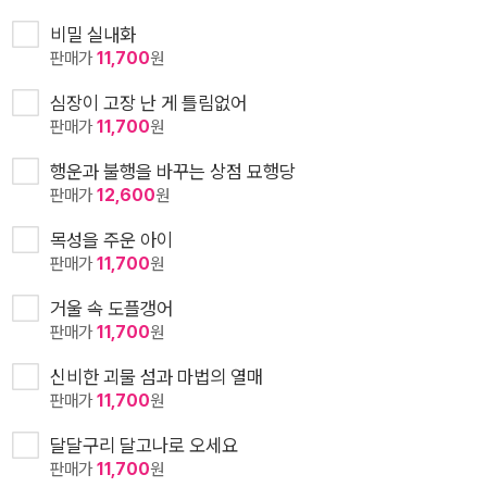
비밀 실내화
판매가
11,700
원
심장이 고장 난 게 틀림없어
판매가
11,700
원
행운과 불행을 바꾸는 상점 묘행당
판매가
12,600
원
목성을 주운 아이
판매가
11,700
원
거울 속 도플갱어
판매가
11,700
원
신비한 괴물 섬과 마법의 열매
판매가
11,700
원
달달구리 달고나로 오세요
판매가
11,700
원