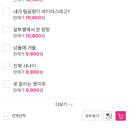
내가 털곰팡이 바이러스라고?
판매가
10,800
원
알투별에서 온 랑랑
판매가
10,800
원
남몰래 거울
판매가
9,900
원
진짜 사나이
판매가
9,900
원
못 말리는 맹미주
판매가
9,900
원
더보기
전체선택
모두보기