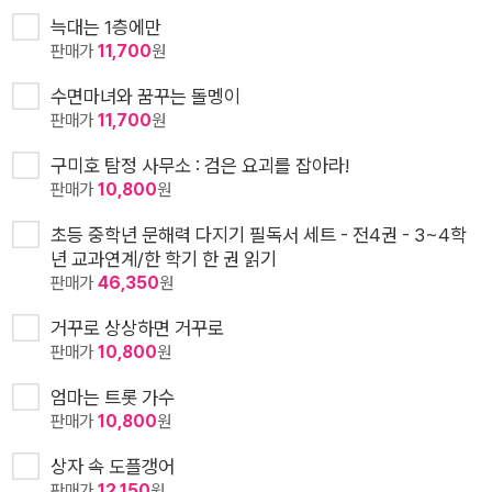
늑대는 1층에만
판매가
11,700
원
수면마녀와 꿈꾸는 돌멩이
판매가
11,700
원
구미호 탐정 사무소 : 검은 요괴를 잡아라!
판매가
10,800
원
초등 중학년 문해력 다지기 필독서 세트 - 전4권 - 3~4학
년 교과연계/한 학기 한 권 읽기
판매가
46,350
원
거꾸로 상상하면 거꾸로
판매가
10,800
원
엄마는 트롯 가수
판매가
10,800
원
상자 속 도플갱어
판매가
12,150
원