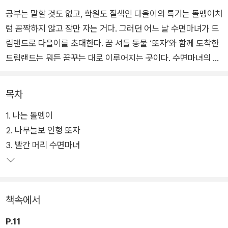
공부는 말할 것도 없고, 학원도 질색인 다을이의 특기는 돌멩이처
럼 꼼짝하지 않고 잠만 자는 거다. 그러던 어느 날 수면마녀가 드
림랜드로 다을이를 초대한다. 꿈 셔틀 동물 ‘또자’와 함께 도착한
드림랜드는 뭐든 꿈꾸는 대로 이루어지는 곳이다. 수면마녀의 말
은 진짜일까? 환상의 나라, 드림랜드에서 다을이는 어떤 모험을
하게 될까?
목차
1. 나는 돌멩이
《수면마녀와 꿈꾸는 돌멩이》는 ‘자면서 꾸는 꿈’과 ‘노력하여 이
2. 나무늘보 인형 또자
루어 내는 꿈’이라는 두 가지 뜻을 지닌 ‘꿈’에서 시작된 이야기이
3. 빨간 머리 수면마녀
다. 아이들은 드림랜드에서 펼쳐지는 신나고도 아찔한 모험을 통
해 나만의 소중한 꿈을 꿀 수 있는 용기를 얻게 될 것이다. 또한
꿈을 이루기 위한 노력이 얼마나 소중한지 깨닫게 될 것이다. 이
세상 모든 어린이의 꿈을 응원한다.
책속에서
P.11