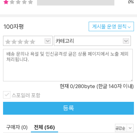
루어 내는 꿈’이라는 뜻이 있어요. 이처럼 한 단어가 여러 가지 뜻
0%
을 지니기도 하지요. 두 가지 뜻을 지닌 ‘꿈’에서 《수면마녀와 꿈
꾸는 돌멩이》가 시작되었어요. 드림랜드에서는 자면서 꿈을 꾸면
100자평
게시물 운영 원칙
뭐든 원하는 대로 이루어져요. 내가 좋아하는 게임 속에 들어갈
수도 있고, 놀이공원에 가서 줄을 서지 않아도 놀이기구를 맘껏
카테고리
탈 수 있어요. 피자도, 짜장면도 맘껏 먹을 수 있지요. 하지만 드
림랜드를 움직이는 힘은 어린이들의 희망이 담긴 꿈이에요. 어린
이들의 꿈을 모으는 게 바로 수면마녀의 목적이지요. 《수면마녀
와 꿈꾸는 돌멩이》에 나오는 캐릭터도 자면서 꾸는 꿈과 관련이
있어요. 어린이들을 드림랜드로 안내하는 꿈 셔틀 동물 ‘또자’는
현재
0
/280byte (한글 140자 이내)
나무늘보예요. 나무늘보는 하루에 열여덟 시간을 자야 하는 동물
스포일러 포함
이지요. 또 큐브 탑을 쌓는 ‘꿈 양’은 우리가 잠이 안 올 때 한 마리
등록
씩 세는 양들이에요. 수면마녀의 부하 ‘가위고양이’는 우리가 자
다가 가위 눌리는 기분을 느끼게 해 줘요. 오늘도 꿈을 이루기 위
해 노력하는 ‘꿈꾸는 돌멩이’들에게 건네는 따뜻한 응원 다을이와
구매자 (0)
전체 (56)
친구들은 수면마녀에게 빼앗긴 아이들의 꿈을 되찾기로 결심해