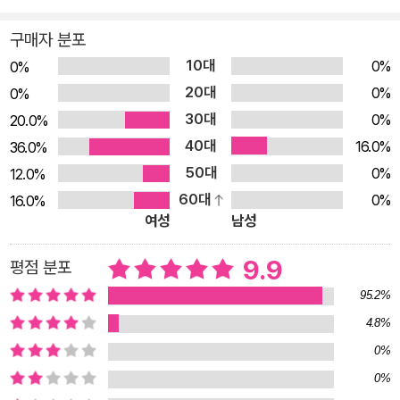
이지요. 하지만 다을이가 처음부터 이랬던 건 아니에요. 원래는
구매자 분포
도전을 좋아하고, 목표를 세우면 열심히 노력할 줄도 아는 어린이
10대
0%
0%
였어요. 그런데 4학년 1학기 반장 선거에 나가서 망신만 당하고
20대
0%
나서는 아무것도 하고 싶지 않아졌어요. 그러던 어느날, ‘깨톡’ 하
0%
30대
고 메시지 알림이 울렸어요. ‘수면마녀’가 친구 신청을 한 거예요.
0%
20.0%
“안녕! 나는 수면마녀야. 너를 환상의 나라, 드림랜드로 초대할
40대
16.0%
36.0%
게!” 드림랜드에서는 아무것도 하지 않고 그저 잠만 자면 된대요.
50대
0%
12.0%
자면서 꿈을 꾸면 뭐든 원하는 대로 이루어진대요. 수면마녀의 말
60대
0%
16.0%
여성
남성
이 사실일까요? 돌팅이 다을이, 다을이를 드림랜드로 안내한 꿈
셔틀 나무늘보 또자, 다을이 후드 티에 숨은 게임토끼는 힘을 모
9.9
평점 분포
아 수면마녀의 무시무시한 계획을 하나둘 파헤치기 시작해요. 다
95.2%
을이와 친구들은 드림랜드의 비밀을 밝혀낼 수 있을까요? 드림
4.8%
랜드에서 펼쳐지는 신나고도 아찔한 모험에 여러분을 초대합니
다. 자면서 꾸는 꿈 VS. 희망이 담긴 꿈 꿈꾸는 어린이를 위한 마
0%
법 같은 동화 ‘꿈’에는 ‘자면서 꾸는 꿈’이라는 뜻과 ‘노력하여 이
0%