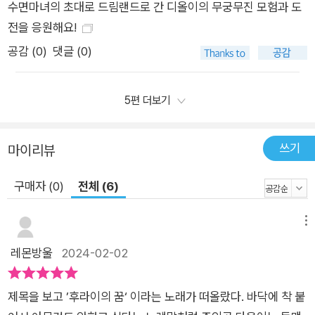
수면마녀의 초대로 드림랜드로 간 디올이의 무궁무진 모험과 도
전을 응원해요!
공감 (
0
)
댓글 (0)
5편 더보기
쓰기
마이리뷰
구매자 (0)
전체 (6)
메뉴
레몬방울
2024-02-02
제목을 보고 ’후라이의 꿈‘ 이라는 노래가 떠올랐다. 바닥에 착 붙