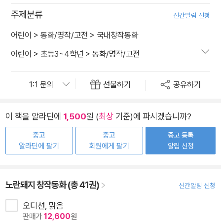
주제분류
신간알림 신청
어린이
>
동화/명작/고전
>
국내창작동화
어린이
>
초등3~4학년
>
동화/명작/고전
선물하기
공유하기
이 책을 알라딘에
1,500
원 (
최상
기준)에 파시겠습니까?
중고
중고
중고 등록
알라딘에 팔기
회원에게 팔기
알림 신청
노란돼지 창작동화 (총 41권)
신간알림 신청
오디션, 맑음
판매가
12,600
원