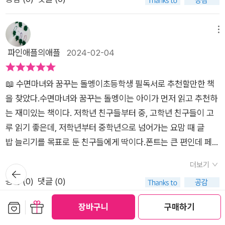
디가 '친구 신청'을 해 왔다'수면마녀?''잠꾸러기 환영!' 마음에 쏙
드는 프로필 문구와 배경 화면도 마음에 들어서 '친구 허락'을 눌
렀다.기다렸다는 듯 총알같이 메세지가 날아왔고친구가 된 기념
메뉴
으로 선물을 하나 보내 준다고 메시지가 왔다.집으로 돌아오니 처
파인애플의애플
2024-02-04
음 보는 인형이 있었다.수면마녀로 부터 온 선물은 나무늘보 인형
이었다.이름을 '또자'라고 지었다.수면마녀는 메세지로 환상의 나
📖 수면마녀와 꿈꾸는 돌멩이초등학생 필독서로 추천할만한 책
라,드림랜드로 초대했어요.수면마녀는 달콤한 잠을 잘 줄 아는 특
을 찾았다.수면마녀와 꿈꾸는 돌멩이는 아이가 먼저 읽고 추천하
별한 아이들을 위한 나라라고 하였어요.아무것도 하지 않고 그저
는 재미있는 책이다. 저학년 친구들부터 중, 고학년 친구들이 고
잠만 자면 되고,자면서 꿈을 꾸면 뭐든 원하는 대로 이루어진다고
루 읽기 좋은데, 저학년부터 중학년으로 넘어가는 요맘 때 글
하였어요.다올이는 드림랜드의 비밀을 파헤치기 시작하였고수면
밥 늘리기를 목표로 둔 친구들에게 딱이다.폰트는 큰 편인데 페이
마녀의 엄청난 계획이 드러나기 시작했답니다.다올이는 드림랜
지 수가 좀 있는 편이라 긴 글 읽기 힘들어하는 친구들이 자연스
드를 탈출 할 수 있을까요?​꿈을 이루기 위한 노력을 하고 있나
더보기
뒤로가
럽게 글밥 늘리는 기회가 될 것이다. 소아 우울증을 겪은 주인
기
요?이런 질문을 하면 대답을 하기 힘들죠.다올이와 친구들은 드
공감 (
0
)
댓글 (0)
공 다을의 꿈은 돌멩이가 되는 거라고 한다. 항간에 떠돌던 카
림랜드를 탈출하면 자신만의 꿈을 찾으려고 한답니다.​꿈을 이루
톡 프로필이 떠올랐다. 돌 사진을 올리고 아무것도 안하고 싶다했
보관함담기
선물하기
장바구니
구매하기
기 위한 노력을 하는초등 중~고학년 아이들이 읽기 좋은 책이었
던 그 내용이 생각나면서 우울증을 겪은 다을이의 안타까움이 느
메뉴
어요.책을 보자마자 자기도 읽고 싶어했던 둘째이제 2학년이 되