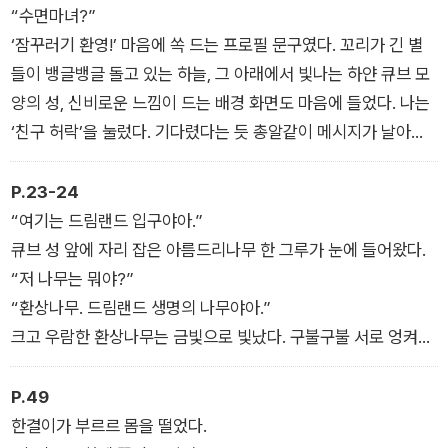
“수면마녀?”
‘잠꾸러기 환영!’ 마음에 쏙 드는 프로필 문구였다. 꼬리가 긴 별
들이 뱅글뱅글 돌고 있는 하늘, 그 아래에서 빛나는 하얀 큐브 모
양의 성, 신비로운 느낌이 드는 배경 화면도 마음에 들었다. 나는
‘친구 허락’을 눌렀다. 기다렸다는 듯 총알같이 메시지가 날아왔
다.
P.23-24
“여기는 드림랜드 입구야아.”
큐브 성 앞에 자리 잡은 아름드리나무 한 그루가 눈에 들어왔다.
“저 나무는 뭐야?”
“환상나무. 드림랜드 생명의 나무야아.”
크고 우람한 환상나무는 금빛으로 빛났다. 구불구불 서로 엉켜서
뻗은 나뭇가지에는 동물들이 열매처럼 걸려 있었다. 코알라, 날다
람쥐, 부엉이, 박쥐 같은 동물이었다.
P.49
“동물 열매가 열리는 나무인가 봐!”
한결이가 부르르 몸을 떨었다.