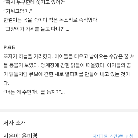
“꿈 셔틀 동물들이야아. 나처럼 아이들을 태우고 다니지이. 우리
“혹시 누구한테 쫓기고 있어?”
는 환상나무에서 생명 에너지를 흡수해애.”
“가위고양이.”
한결이는 몸을 숙이며 작은 목소리로 속삭였다.
“고양이가 가위를 들고 다녀?”
“가위눌린다는 말 못 들어 봤어? 가위고양이와 눈이 마주치면 온
몸이 꼼짝할 수 없게 굳어 버려.”
P.65
“니야아아아옹!”
또자가 하늘을 가리켰다. 아이들을 태우고 날아오는 수많은 꿈 셔
그때 어디서 고양이 울음소리가 들려왔다.
틀 동물이 보였다. 양계장에 갇힌 닭들이 떠올랐다. 아이들의 꿈
이 닭들처럼 큐브에 갇힌 채로 알파파를 만들어 내고 있는 것이
다.
“너는 왜 수면마녀를 돕지?”
“나도 잡혀 왔어어. 우리는 원래 아이들 꿈속을 자유롭게 날아다
니는 동물이었어어. 그런데 어느 날, 간지럼 벌레들이 몰려와서
나를 수면마녀한테 데려왔어어.”
저자 소개
몸이 오들오들 떨려 왔다.
지은이:
윤미경
“나, 집에 가고 싶어. 네가 데려왔으니까 다시 집으로 돌려보내
저자파일
신간알림 신청