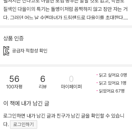
펼쳐지는 신나고도 아찔한 모험 공부는 말할 것도 없고, 학원도
질색인 다을이의 특기는 돌멩이처럼 꼼짝하지 않고 잠만 자는 거
다. 그러던 어느 날 수면마녀가 드림랜드로 다을이를 초대한다.
꿈 셔틀 동물 ‘또자’와 함께 도착한 드림랜드는 뭐든 꿈꾸는 대로
이루어지는 곳이다. 수면마녀의 말은 진짜일까? 환상의 나라, 드
상품 인증
림랜드에서 다을이는 어떤 모험을 하게 될까? 《수면마녀와 꿈꾸
공급자 적합성 확인
는 돌멩이》는 ‘자면서 꾸는 꿈’과 ‘노력하여 이루어 내는 꿈’이라
는 두 가지 뜻을 지닌 ‘꿈’에서 시작된 이야기이다. 아이들은 드림
랜드에서 펼쳐지는 신나고도 아찔한 모험을 통해 나만의 소중한
읽고 싶어요 0명
56
6
0
꿈을 꿀 수 있는 용기를 얻게 될 것이다. 또한 꿈을 이루기 위한
읽고 있어요 1명
노력이 얼마나 소중한지 깨닫게 될 것이다. 이 세상 모든 어린이
100자평
리뷰
마이페이퍼
읽었어요 67명
의 꿈을 응원한다. 돌팅이 다을이와 친구들의 신나고도 아찔한 모
이 책에 내가 남긴 글
험 이야기 “안녕! 나는 수면마녀야. 너를 환상의 나라, 드림랜드
로 초대할게” 주인공 다을이의 SNS 닉네임은 ‘돌멩이’, 프로필은
로그인하면 내가 남긴 글과 친구가 남긴 글을 확인할 수 있습니
‘돌처럼 아무것도 안 하고 싶다.’예요. 특기는 돌멩이처럼 꼼짝하
다.
로그인하기
지 않고, 잠만 자는 거고요. 공부는 말할 것도 없고, 학원도 질색