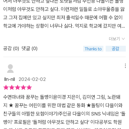
어서 아무것도 안하고 싶다는 노랫말처럼 주인공 다을이는 돌맹
이처럼 아무것도 안하고 싶다. 이런저런 일들로 소아우울증을 앓
고 그저 집에만 있고 싶지만 최저 출석일수 때문에 어쩔 수 없이
학교에 가야하는 상황이 너무나 싫다. 억지로 학교에 갔지만 여전
히 심술궂게 구는 예슬이, 가장 친한 줄 알았지만 예슬이에게 뺏
더보기
긴 듯한 한결이까지 모든 것이 힘든 와중에 깨톡으로 ‘수면마
공감 (
0
)
댓글 (0)
녀’에게 친구추가 요청이 온다. 그리고 선물로 도착한 나무늘보
인형 ‘또자’ 위에서 잠이 들었는데 깨고나니 드림랜드에 도착해
있다. 여기서 만난 수면마녀는 마음껏 자면 된다고 하는데.. 과연
메뉴
잠을 자기만 하면 모든 것이 가능한 걸까?내용이 내내 흥미진진
lln-nll
2024-02-02
해서 글밥 늘리기 좋은 동화였다. 주인공이 초4학년이기도 하지
만 아이들의 꿈에 대한 이야기라 초등 중, 고학년이 읽고 느낄 수
수면마녀와 꿈꾸는 돌멩이윤미경 지은이, 김미연 그림, 노란돼
있는 것이 더 많을 동화이다. 모든것이 힘들고 학교도 학원도 무
지 ★ 꿈꾸는 어린이를 위한 마법 같은 동화 ★돌팅이 다을이와
의미 한것 같고 가고 싶지 않을 때 이 책을 읽으면 딱 동기부여가
친구들의 아찔한 모험이야기!주인공 다을이의 SNS 닉네임은 '돌
될 것 같다. 아무것도 안하면 아무것도 얻을 수 없다. 책 속에 나
멩이' 프로필은 '돌처럼 아무것도 안하고 싶다' 이다공부도 학원
오는 다을이, 예슬이, 한결이는 스스로 상황을 극복하기 위해 최