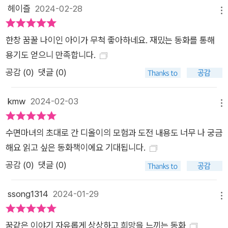
기하고 싶을 때도 있을 거예요. 그럴 때마다 조금만 더 용기를 내
헤이즐
2024-02-28
메뉴
보는 건 어떨까요? ‘조금 모자라도 괜찮아, 조금 서툴러도 괜찮
아!’ 하면서요. 그렇게 내 꿈을 위해 조금씩 앞으로 구르다 보면
한창 꿈꿀 나이인 아이가 무척 좋아하네요. 재밌는 동화를 통해
돌멩이처럼 단단해진 나를 발견할 수 있을 거예요.
용기도 얻으니 만족합니다.
공감 (
0
)
댓글 (0)
kmw
2024-02-03
메뉴
수면마녀의 초대로 간 디올이의 모험과 도전 내용도 너무 나 궁금
해요 읽고 싶은 동화책이에요 기대됩니다.
공감 (
0
)
댓글 (0)
ssong1314
2024-01-29
메뉴
꿈같은 이야기,자유롭게 상상하고 희망을 느끼는 동화