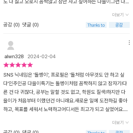
도 다 싫고 오로지 꼼짝않고 잠만 자고 싶어하는 다을이그런 다을
선을 다한다. 그렇게 아이들의 힘으로 하나씩 해결해 나가는데 내
이를 드림랜드로 초대한다는 수면마녀의 메세지가 전달된다.아
용이 무척 몰입도가 높아서 푹 빠져서 읽었다. 이 책을 통해 꿈을
더보기
무것도 하지 않고 잠만 자면 되고, 자면서 꿈을 꾸면 뭐든 원하는
이루기 위해서는 가만히 있지 않고 스스로 노력해야 한다는 것을
공감 (
0
)
댓글 (0)
데로 이루어지는 드림랜드!다을이와 친구들은 드림랜드에서 신
배울 수 있었다.아이도 읽는 내내 몰입해서 손을 못떼고 읽었는데
나는 시간을 보내지만어린이들의 꿈을 모으는 수면마녀의 무시
수면마녀에게 분노하기도 하고, 친구들 부분에서는 안타까워 하
무시한 계획을 알게되는데,,,다들이와 친구들은 수면마녀에게 빼
메뉴
기도 했다. 함께 해쳐나가는 부분에서는 마치 주인공이 된 듯했
앗긴 꿈을 되찾을 수 있을까?!꿈에는 '자면서 꾸는 꿈' 그리고 '희
alwn328
2024-02-04
다. 아이도 함께 즐겁게 읽은 책이었다.
망이 담긴 꿈' 두가지의 뜻이 있다 이 책은 그 꿈에서부터 시작됐
고 꿈꾸는것이 얼마나 중요한 것 인지를 담고 있다.여러가지 이유
SNS 닉네임은 '돌멩이', 프로필은 '돌처럼 아무것도 안 하고 싶
로 무기력에 빠져 소아우울증을 앓고 있는 아이들이 증가하는 추
다'인주인공 다을이특기는 돌멩이처럼 꼼짝하지 않고 잠자기!다
가인데다을이를 통해 꿈을 잃지 않고, 그 꿈을 이루기 위해 도전
른 건 다 귀찮다, 공부는 말할 것도 없고, 학원도 질색!하지만 다
하고 노력하는 것이 얼마나 소중한 것인지를 배울수 있는 동화이
을이가 처음부터 이랬던건 아니래요.새로운 일에 도전하길 좋아
다.초등 중~고학년 추천 도서로 글밥 늘리기에도 딱!오늘도 꿈을
하고, 목표를 세워서 노력하고어디서든 최고가 되고 싶었어요.그
꾸기 위해 노력하는 모든 아이들을 응원하며 초등필독서로 추천
런데 4학년이 되어 예슬이와 같은 반이 되고부터 달라졌답니다.
한다♥[출판사로부터 도서를 제공받아 주관적으로 작성 된 후기
더보기
강력한 라이벌인 예슬이와 무슨일이 있었을까요?'깨톡'낯선 아이
입니다]
공감 (
0
)
댓글 (0)