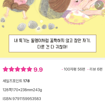
9.9
100자평 56편
리뷰 6편
세일즈포인트
178
128쪽
170*238mm
243g
ISBN 9791159953583