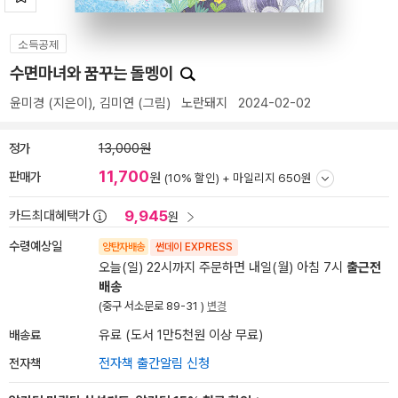
소득공제
수면마녀와 꿈꾸는 돌멩이
윤미경
(지은이),
김미연
(그림)
노란돼지
2024-02-02
정가
13,000원
11,700
판매가
원
(10% 할인) +
마일리지 650원
9,945
카드최대혜택가
원
수령예상일
양탄자배송
썬데이 EXPRESS
오늘(일) 22시까지 주문하면 내일(월) 아침 7시
출근전
배송
(중구 서소문로 89-31 )
변경
배송료
유료 (도서 1만5천원 이상 무료)
전자책
전자책 출간알림 신청