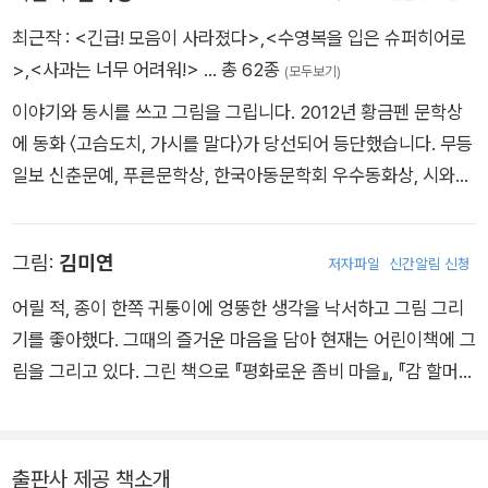
줘!”
최근작 :
<긴급! 모음이 사라졌다>
,
<수영복을 입은 슈퍼히어로
>
,
<사과는 너무 어려워!>
… 총 62종
(모두보기)
이야기와 동시를 쓰고 그림을 그립니다. 2012년 황금펜 문학상
에 동화 〈고슴도치, 가시를 말다〉가 당선되어 등단했습니다. 무등
일보 신춘문예, 푸른문학상, 한국아동문학회 우수동화상, 시와경
계 신인우수작품상을 수상했고, 2019년에는 〈시간거북이의 어
제안경〉으로 MBC 창작동화대상을 수상했습니다. 저서로는 동
그림:
김미연
저자파일
신간알림 신청
시집 《쌤통이다, 달님》, 《반짝반짝 별찌》, 동화책 《거절은 너무
어려워!》, 《짱돌 던지는 아이》, 청소년 소설 《얼룩말 무늬를 신은
어릴 적, 종이 한쪽 귀퉁이에 엉뚱한 생각을 낙서하고 그림 그리
아이》, 그림책 《눈먼 고래》, 《우리는 어린이예요》 등 여러 권이
기를 좋아했다. 그때의 즐거운 마음을 담아 현재는 어린이책에 그
있습니다.
림을 그리고 있다. 그린 책으로 『평화로운 좀비 마을』, 『감 할머니
의 신통방통 이야기 보따리』, 『부풀어 용기 껌』, 『세금 내는 아이
들』, 『최고 악당 댕댕』, 『법 만드는 아이들』, 『신기한 학교 매점』
등이 있다.
출판사 제공 책소개