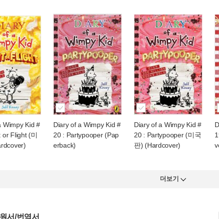
 a Wimpy Kid #
Diary of a Wimpy Kid #
Diary of a Wimpy Kid #
D
t or Flight (미
20 : Partypooper (Pap
20 : Partypooper (미국
1
rdcover)
erback)
판) (Hardcover)
v
더보기
 원서/번역서