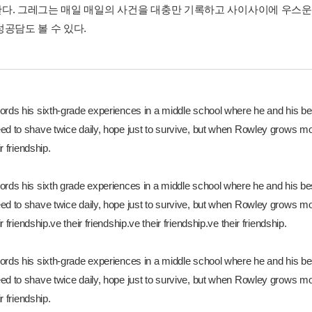
다. 그레그는 매일 매일의 사건을 대충만 기록하고 사이사이에 우스운
성공담도 볼 수 있다.
ords his sixth-grade experiences in a middle school where he and his be
ed to shave twice daily, hope just to survive, but when Rowley grows m
r friendship.
ords his sixth grade experiences in a middle school where he and his be
ed to shave twice daily, hope just to survive, but when Rowley grows m
r friendship.ve their friendship.ve their friendship.ve their friendship.
ords his sixth-grade experiences in a middle school where he and his be
ed to shave twice daily, hope just to survive, but when Rowley grows m
r friendship.