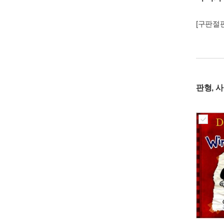
[구판절판
판형, 