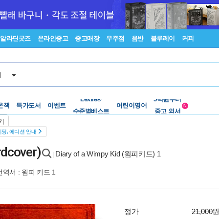
알라딘굿즈
온라인중고
중고매장
우주점
음반
블루레이
커피
서
온책
특가도서
이벤트
수준별베스트
어린이영어
중고 외서
N
Lexile®
5백원부터
기
수준별베스트
중고 외서
딩, 에디션 안내
rdcover)
Diary of a Wimpy Kid (윔피키드) 1
|
번역서 :
윔피 키드 1
정가
21,000