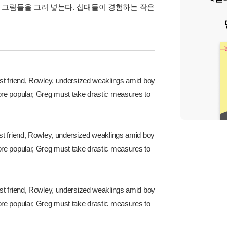
 그림들을 그려 넣는다. 십대들이 경험하는 작은
st friend, Rowley, undersized weaklings amid boy
ore popular, Greg must take drastic measures to
st friend, Rowley, undersized weaklings amid boy
ore popular, Greg must take drastic measures to
st friend, Rowley, undersized weaklings amid boy
ore popular, Greg must take drastic measures to