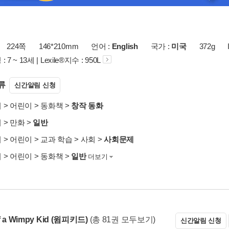
224쪽
146*210mm
언어 :
English
국가 :
미국
372g
7 ~ 13세 | Lexile®지수 : 950L
류
신간알림 신청
서
>
어린이
>
동화책
>
창작 동화
서
>
만화
>
일반
서
>
어린이
>
교과 학습
>
사회
>
사회문제
서
>
어린이
>
동화책
>
일반
더보기
of a Wimpy Kid (윔피키드)
(총 81권 모두보기)
신간알림 신청