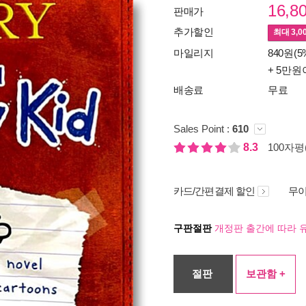
16,8
판매가
추가할인
최대
3,0
마일리지
840원(5
+ 5만원
배송료
무료
Sales Point :
610
8.3
100자평(
카드/간편결제 할인
무이
구판절판
개정판 출간에 따라 
절판
보관함 +