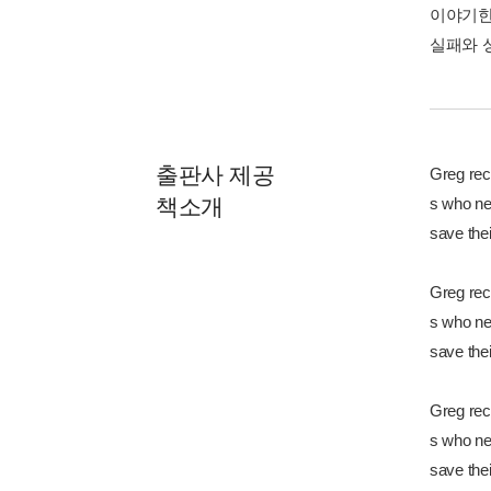
이야기한
실패와 
출판사 제공
Greg rec
책소개
s who ne
save thei
Greg rec
s who ne
save thei
Greg rec
s who ne
save thei