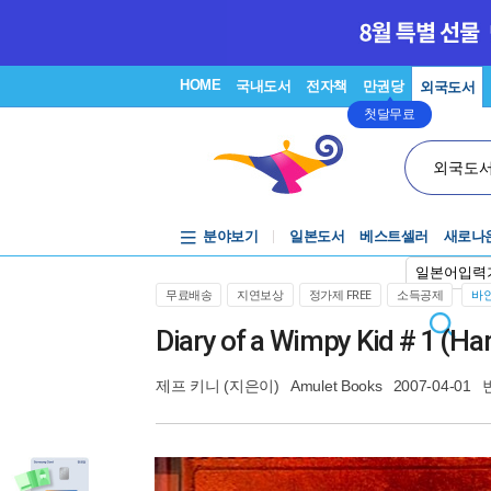
HOME
국내도서
전자책
만권당
외국도서
첫달무료
외국도
분야보기
일본도서
베스트셀러
새로나
일본어입력
무료배송
지연보상
정가제 FREE
소득공제
바인
Diary of a Wimpy Kid # 1 (Ha
제프 키니
(지은이)
Amulet Books
2007-04-01