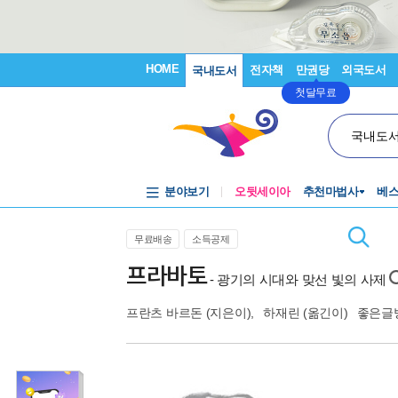
HOME
전자책
만권당
외국도서
국내도서
첫달무료
국내도
분야보기
오뒷세이아
추천마법사
베
무료배송
소득공제
프라바토
- 광기의 시대와 맞선 빛의 사제
프란츠 바르돈
(지은이),
하재린
(옮긴이)
좋은글