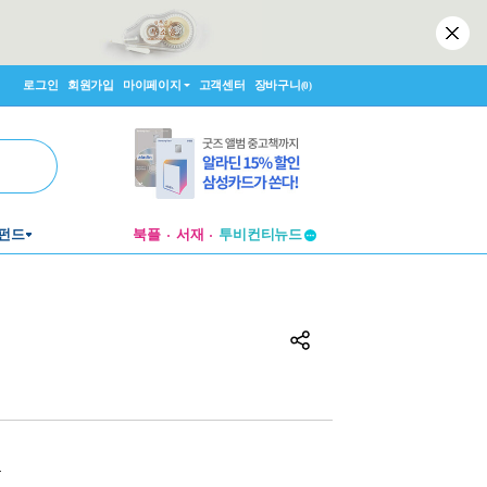
로그인
회원가입
마이페이지
고객센터
장바구니
(0)
투비컨티뉴드
펀드
북플
서재
창작플랫폼
투비컨티뉴드
원