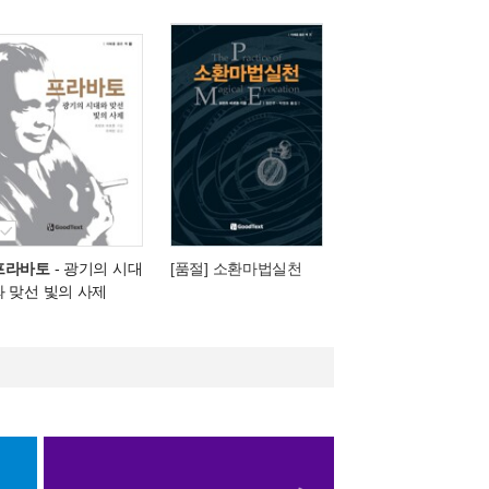
프라바토
- 광기의 시대
[품절] 소환마법실천
와 맞선 빛의 사제