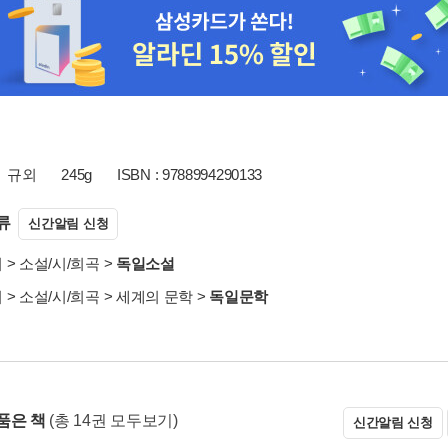
규외
245g
ISBN : 9788994290133
류
신간알림 신청
서
>
소설/시/희곡
>
독일소설
서
>
소설/시/희곡
>
세계의 문학
>
독일문학
품은 책
(총 14권 모두보기)
신간알림 신청