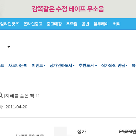
알라딘굿즈
온라인중고
중고매장
우주점
음반
블루레이
커피
서
스트
새로나온책
이벤트
정가인하도서
추천도서
작가와의 만남
북
지혜를 품은 책 11
|
방
2011-04-20
정가
24,000