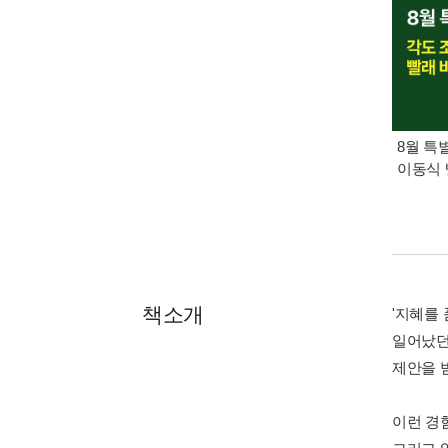
8월 특
이동식 
책소개
'지혜를
일어났던
제안을 
이런 경