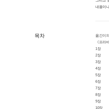
그리고 
내용이나
목차
옮긴이의
《프라바
1장
2장
3장
4장
5장
6장
7장
8장
9장
10장