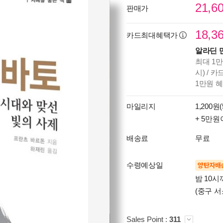
21,6
판매가
18,3
카드최대혜택가
알라딘 
최대 1만
시) / 
1만원 
마일리지
1,200원(
+ 5만원
배송료
무료
수령예상일
양탄자배
밤 10
(중구 서
Sales Point :
311