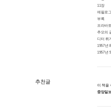
11장
에필로
부록
프라바토
추모의 글
디터 뤼
1957
1957
추천글
이 책을 
중앙일