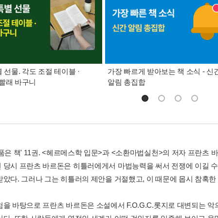
별 선물. 각도 조절 테이블 ·
가장 빠르게 받아보는 책 소식 - 신
빨래 바구니
알림 총집합
 품은 책' 11권. <헤르메스학 입문>과 <소환마법실천>의 저자 프란츠
 당시 프란츠 바르돈은 히틀러에게서 마법능력을 써서 전쟁에 이길 수
받았다. 그러나 그는 히틀러의 제안을 거절했고, 이 때문에 몹시 참혹한
험을 바탕으로 프란츠 바르돈은 소설에서 F.O.G.C.롯지로 대변되는