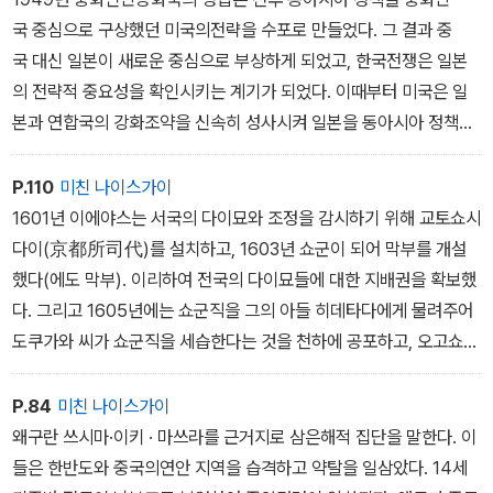
국 중심으로 구상했던 미국의전략을 수포로 만들었다. 그 결과 중
국 대신 일본이 새로운 중심으로 부상하게 되었고, 한국전쟁은 일본
의 전략적 중요성을 확인시키는 계기가 되었다. 이때부터 미국은 일
본과 연합국의 강화조약을 신속히 성사시켜 일본을 동아시아 정책의
거점으로 육성하는 방안을 급속히 추진했다.
P.110
미친 나이스가이
1601년 이에야스는 서국의 다이묘와 조정을 감시하기 위해 교토쇼시
다이(京都所司代)를 설치하고, 1603년 쇼군이 되어 막부를 개설
했다(에도 막부). 이리하여 전국의 다이묘들에 대한 지배권을 확보했
다. 그리고 1605년에는 쇼군직을 그의 아들 히데타다에게 물려주어
도쿠가와 씨가 쇼군직을 세습한다는 것을 천하에 공포하고, 오고쇼
(大御所)로서 슨푸에서 천하의 정치를 주관했다.
P.84
미친 나이스가이
왜구란 쓰시마·이키 · 마쓰라를 근거지로 삼은해적 집단을 말한다. 이
들은 한반도와 중국의연안 지역을 습격하고 약탈을 일삼았다. 14세