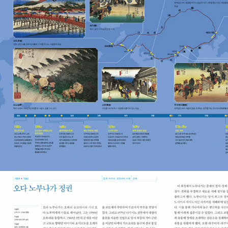
하고, 미국 시카고 대학에서 박사학위를 받았다. 현재 이화여자대학
교 사학과 교수로 재직하고 있다. 지은 책으로는 『천황제 근대국가의
탄생』, 『근대계몽기 지식 개념의 수용과 그 변용』(공저), 『근현대 일
본의 한국 인식』(공저), 『기억의 전쟁』(공저) 등이 있으며, 옮긴 책으
로는 『일본 동양학의 구조』(공역) 등이 있다. 임성모 연세대학교 사학
과를 졸업하고 동대학원에서 박사학위를 받았다. 현재 연세대학교 사
학과 교수로 재직하고 있다. 지은 책으로는 『동아시아 역사 속의 여행
2』, 『동아시아의 민족이산과 도시』(공저), 『기억의 전쟁』(공저) 등이
있으며, 옮긴 책으로는 『번역과 일본의 근대』, 『전장의 기억』, 『새로
쓴 일본사』(공역), 『오리엔탈리즘을 넘어서』(공역) 등이 있다.