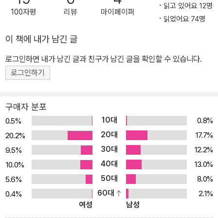
세력 범위가 어느 정도였고 서로 어떤 차이와 변화 과정이 있는지 감
읽고 있어요 12명
100자평
리뷰
마이페이퍼
을 잡지 못한다. 물론 보통의 일본사 책에도 일본사 관련 지도가 들어
읽었어요 74명
있지만, 텍스트의 내용과 유기적으로 결합되어 있지 않다 보니 일본
이 책에 내가 남긴 글
사를 공간적으로 인식하는 데 많은 한계가 있다. 『아틀라스 일본사』
로그인하면 내가 남긴 글과 친구가 남긴 글을 확인할 수 있습니다.
는 텍스트에 나오는 지명, 현상, 사건의 진행 상황을 지도에 투영시키
되, 텍스트와 지도를 유기적으로 결합시켰다. 이 책을 통해 그동안 시
로그인하기
간에 갇혀 있는 일본사 이해의 폭이 공간을 통해 넓게 확장될 수 있을
것이다. 아틀라스 역사 시리즈, 그 네 번째 책 『아틀라스 일본사』 사계
구매자 분포
절출판사의 아틀라스 역사 시리즈는 기존의 시간에 한정된 역사 인식
10대
0.8%
0.5%
을 지도를 통해 공간으로 확장하고자 한 야심찬 기획이자 명품 역사
20대
17.7%
20.2%
교양서 시리즈다. 원고 집필부터 지도 개발, 도판 선정과 편집까지 총
30대
12.2%
9.5%
4년에 가까운 시간이 투여된 『아틀라스 일본사』는 『아틀라스 한국
40대
13.0%
10.0%
사』(2004), 『아틀라스 세계사』(2004), 『아틀라스 중국사』(2007)
50대
8.0%
5.6%
에 이은 아틀라스 역사 시리즈의 네 번째 책이다. 아틀라스 역사 시리
60대
2.1%
0.4%
즈는 출간 이후 역사서 출판의 새로운 트렌드를 만들어냈고, 여타 출
여성
남성
판사들도 이러한 흐름에 편승해 국내서와 번역서를 가리지 않고 텍스