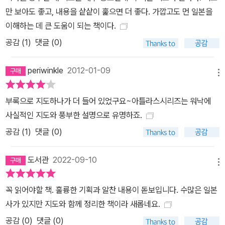
술과 정보 나열 방식에서 탈피하여, 저자의 역사관이 배어 있는 개성
만 보아도 좋고, 내용을 샅샅이 훑으면 더 좋다. 가깝고도 먼 일본을
넘치는 글이 압축적으로 전개된다. 지도 맛보기 *해당 시대의 성격을
이해하는 데 큰 도움이 되는 책이다.
표현하기 위해 구현된 도시 평면도(pp.36-37) 당의 장안을 모방한
공감 (
1
)
댓글 (0)
계획도시 헤이조쿄의 도시 평면도를 보여주면서, 율령 체제가 선포되
고 국가 체제가 정비되던 아스카 시대와 나라 시대의 성격을 극명하
periwinkle
2012-01-09
게 표현하고 있다. *입체감이 살아있는 음영기복지도로 역사에 공간
메뉴
감을 불어넣는다(pp.70-71) 10~14세기 일본과 동아시아의 교역의
부록으로 지도하나가 더 들어 있었구요~아틀라스시리즈는 워낙에
실상을 생생하게 표현하기 위하여 당시 동아시아 전역을 입체로 구현
사실적인 지도와 풍부한 설명으로 유명하죠.
하고, 각국의 국가명과 도시와 강, 바다 등의 지명을 배치했다. 크기와
공감 (
1
)
댓글 (0)
색깔이 다른 화살표로 교역로와 항로를 표현하고, 교역 물품의 도판
을 배치하고 종류를 설명했다. *지도와 통계가 만나 역사적 사건을
도서관
2022-09-10
만든다(pp.172-173) 통계를 표현하는 그래프와 지도를 결합하여 1
메뉴
920년대 세계 공황 시기의 일본 노동 쟁의의 양상을 설명했다. 지역
별로 각기 다른 높이와 색깔의 그래프로 구현된 노동 쟁의 양상을 통
꼭 읽어야할 책. 훌륭한 기획과 알찬 내용이 돋보입니다. 수많은 일본
해 각 지역의 산업화 정도와 사회적 동요 양상을 전달하고 있다.
사가 있지만 지도와 함께 정리한 책이라 새롭네요.
공감 (
0
)
댓글 (0)