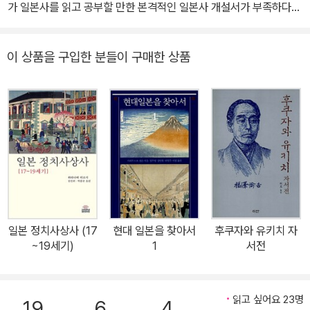
가 일본사를 읽고 공부할 만한 본격적인 일본사 개설서가 부족하다는
현실에서도 잘 드러난다. 일본이나 구미의 석학들이 쓴 책이 국내에
여럿 소개되긴 했지만, 그것이 한국 독자를 위한 개설서일 수는 없었
이 상품을 구입한 분들이 구매한 상품
다. 『아틀라스 일본사』는 국내 일본사 연구자들이 총집결해 있는 일
본사 연구자 단체인 ‘일본사학회’가 통사적 안목을 가지고 통합적으
로 ‘하나’의 일본사를 쓰고자 했다. 총 여덟 명의 필자가 집필에 참여
했는데, 기존의 단순 교과서식 서술과 정보 나열 방식을 거부하고 글
맛 나고 개성 넘치는 글쓰기로 일본사에 대한 흥미를 이끌어냈다. 또
각 시대사 최고의 전문가들이 집필에 참여해 개설서적인 내용만이 아
니라, 최신의 연구 경향도 균형 있게 반영되어 일본사 이해의 폭을 확
장시켜준다. 이 책을 통해, 한국 독자들의 일본사에 대한 이해, 더 나
아가 가깝고도 먼 나라 일본에 대한 인식의 지평이 넓어지기를 기대
일본 정치사상사 (17
현대 일본을 찾아서
후쿠자와 유키치 자
한다. 일본사, 이제 지도로 읽는다! 일본사 책을 펼치면 수많은 지명이
~19세기)
1
서전
등장하는데, 우리가 언론이나 여행을 통해서 늘 접하는 몇몇 대도시
를 제외하면 그것이 일본의 어디쯤에 위치하는지 종잡을 수 없는 경
우가 많다. 더구나 일본의 역사를 줄줄 꿰고 있는 이들조차 각 시대의
읽고 싶어요 23명
19
6
4