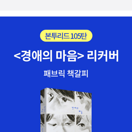
(1570) - 엔랴쿠지 파괴(1571) - 무로마치 막부 멸망(1573) - 나가
잘 보여주는 책이다. 저자가 일본인 이기에 일본 지도에 대한 이야기
시노 전투 승리(1575) - 이시야마 혼간지 정복(1580) - 다케다 가
가 종종 나온다. 저자는 여기서 지도의 4요소를 '과학성' '실용성' '사
쓰요리 멸문(1582) - 혼노지의 변(1582)* 나가시노 전투 : 대량의
상성' '예술성'으로 본다. 과학성과 실용성은 최근에 지도에 부여된 것
총포부대를 이용하여 최강의 기마 군단을 이끌던 다케다 가쓰요리를
으로 불과 200년 전까지만 해도 지도가 정확하다는 말을 사용하지
물리친 전투* 혼노지의 변 : 오다 노부나가가 아케치 마쓰히데의 반
않았다. 그렇다면 사상성은 뭘까? '세계를 어떻게 볼 것인가?라는 세
역으로 암살당한 사건▷ 도요토미 히데요시의 전국 통일야마자키 전
계를 바라보는 관점, 즉 세계관과 직결되어있었다. 세계관이라는 사
투에서 아케치 마쓰히데에게 승리(1582) - 시즈가타케 전투에서 승
상을 이야기하고 그것을 형태로 표현하는 일이 지도에 요구되었던 것
리(1583) - 몇 차례 전투 후에 도쿠가야 이에야스와 화해하고 휘하
이다. 이를 지도의 사상성이라고 하자. 6조선을 표현한 최초의 지도
로 편입(1584) - 규슈 정벌(1587) - 호조 우지마사 멸문하고 전국
인 '혼일강리역대국도지도'이다. 중국 사대주의에 빠진 조선의 생각을
통일(1590)* 도검 몰수령(1588) : 농민 반란(잇키)을 봉쇄하고자
담은 이 지도는 조선이 아닌 중국을 중심에 두고 있다. 조선의 사상성
농민이 보유한 무기류 몰수▷ 에도 막부의 성립히데요시 사망(159
을 지도에서 읽을 수 있다. 지도 한 장에 이리 많은 생각이 담겨있을
8)으로 도쿠가와 이에야스가 고다이로(五大老)의 필두로 등극(159
줄이야. 고대 지도의 특징은 과학성보다 사상성이 도드라진다. 기원
8) - 세키기하라 전투에서 승리(1600.9) - 쇼군에 올라 에도 막부
전 6세기의 것으로 추정되는 바빌로니아 지도는 이역, 즉 경험할 수
개설(1603) - 오사카 성 함락으로 히데요시 가문 멸문(1615)* 겐나
없는 관념과 신화의 세계까지 그리고 있다. 저자는 이것을 세계관을
(元和)의 대순교大殉敎(1622) : 기독교 금지령(1612)을 지키지
표현한 것이라고 한다. 지도에 관련된 책을 찾아보니 의외로 재미있
않은 55명의 선교사와 신도를 나가사키에서 처형* 도자마다이묘(外
을 만한 책이 몇 권 보인다. <세상을 담은 그림지도>와 <지도로 보는