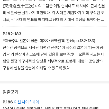
(東海道五十三次)> 의 그림을 여행 순서대로 배치하여 근세 일본
의 생활상을 실감나게 표현했다. 각 시대를 개관하기 위해 구성된 코
너로, 각 시대의 연표를 배치하고 당대의 시대적 특징을 포착하는 도
판들을 배치하여 각 시대를 본격적으로 읽어나가기 위한 기초 자료를
제공한다.
P.182-183
*제국주의 일본이 꿈꾼 ‘대동아 공영권’의 환상(pp.182-183)
진주만 공격으로 시작된 태평양 전쟁은 제국주의 일본이 ‘대동아 공
영권’의 환상이 최고조에 달해 있음을 보여주었다. 오른쪽 지도는 태
평양 전쟁의 구체적인 양상을 세부적으로 표현해 ‘대동아 공영권’의
구상과 실상을 한눈에 이해할 수 있도록 했다.
밑줄긋기
P.186
미친 나이스가이
1949년 중화인민공화국의 성립은 전후 동아시아 정책을 중화민