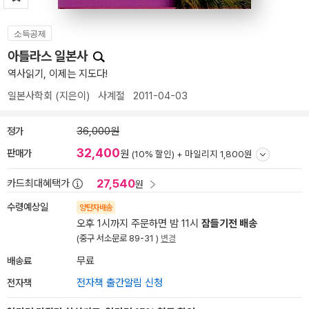
소득공제
아틀라스 일본사
역사읽기, 이제는 지도다!
일본사학회
(지은이)
사계절
2011-04-03
정가
36,000원
32,400
판매가
원
(10% 할인) +
마일리지 1,800원
27,540
카드최대혜택가
원
수령예상일
양탄자배송
오후 1시까지 주문하면 밤 11시
잠들기전 배송
(중구 서소문로 89-31 )
변경
배송료
무료
전자책
전자책 출간알림 신청