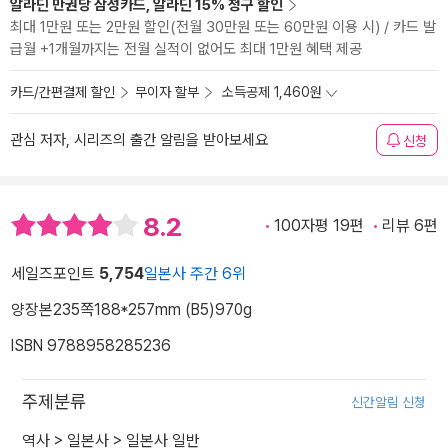
알라딘 만권당 삼성카드, 알라딘 15% 청구 할인
최대 1만원 또는 2만원 할인(전월 30만원 또는 60만원 이용 시) / 카드 발
급월 +1개월까지는 전월 실적이 없어도 최대 1만원 혜택 제공
카드/간편결제 할인
무이자 할부
소득공제 1,460원
관심 저자, 시리즈의 출간 알림을 받아보세요
신청
8.2
100자평 19편
리뷰 6편
세일즈포인트
5,754
일본사 주간 6위
양장본
235쪽
188*257mm (B5)
970g
ISBN 9788958285236
주제분류
신간알림 신청
역사
>
일본사
>
일본사 일반