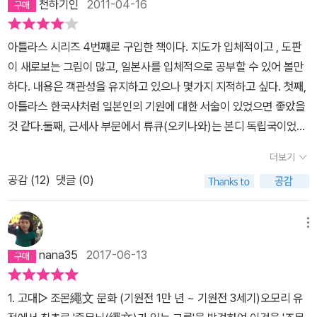
천하기인
2011-04-16
아틀라스 시리즈 4번째로 구입한 책이다. 지도가 입체적이고 , 도판
이 새로보는 그림이 많고, 일본사를 입체적으로 공부할 수 있어 볼만
하다. 내용은 객관성을 유지하고 있으나 몇가지 지적하고 싶다. 첫째,
아틀라스 한국사처럼 일본인의 기원에 대한 서술이 있었으면 좋았을
것 같다.둘째, 근세사 부문에서 류큐(오키나와)는 본디 독립국이었는
데언제부터 일본에 합병되었는지, 류큐의 독립운동운동 등에 대하여
더보기
언급이 없는 것이 아쉽다. 셋째, 일본의 교과서 왜곡과 주변국과의 마
공감 (
12
)
댓글 (0)
찰, 야스쿠니신사의 언급이 없는 것이 문제다. 아무래도집필진이 여
러명 되고,페이지가 한정되다보니 아쉬운점이 생기는 것 같다. 그러
나 지도와 삽화가 마음에 들어 일본사 공부에 많은 도움이 될것 같다.
메뉴
nana35
2017-06-13
1. 고대▷ 조몬繩文 문화 (기원전 1만 년 ~ 기원전 3세기)오모리 유