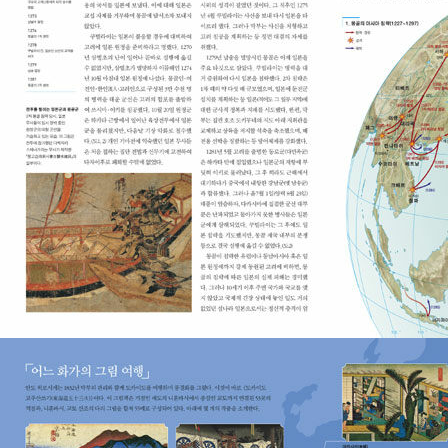
위를 받았다. 현재 한림대학교 사학과 교수로 재직하고 있다. 지은 책
으로는 『蒙古襲來와 鎌倉幕府』(일어판), 『기억의 전쟁』(공저),
『천황과 일본문화』(공저)가 있고, 옮긴 책으로는 『일본 사상과 중국
사상』,『일본 사회의 역사』(공역), 『신황정통기』 등이 있다. 박수철 서
울대학교 동양사학과를 졸업하고 일본 교토 대학에서 박사학위를 받
았다. 현재 서울대학교 동양사학과 교수로 재직하고 있다. 지은 책으
로는 『15.16세기 일본의 전국시대와 도요토미 정권』, 『전쟁과 동북아
의 국제질서』(공저) 등이 있다. * 근세 이계황 연세대학교 사학과를
졸업하고 교토 대학에서 박사학위를 받았다. 현재 인하대 일어일본학
과 교수로 재직하고 있다. 지은 책으로 『文祿·慶長의 役과 東아시
아』(일어판), 『기억의 전쟁』(공저), 『천황과 일본문화』(공저), 『오다
노부나가의 천하관』 등이 있다. 윤병남(책임 편집) 서강대학교 사학
과를 졸업하고, 미국 프린스턴 대학에서 박사학위를 받았다. 현재 서
강대학교 사학과 교수로 재직하고 있다. 지은 책으로는 『구리와 사무
라이』,『천황과 일본문화』(공저)가 있고, 옮긴 책으로는 『동양문화사』
상·하(공역)이 있다. * 근현대 함동주 이화여자대학교 사학과를 졸업