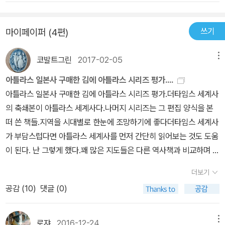
- 낭당郞黨 - 하인下人·소종所從▷ 가마쿠라 막부(1180년대~133
더 쉬운 것을 보려면 이야기 일본사와 일본사 다이제스트 100 등을
3)세이와 겐지의 후손 미나모토노 요리토모가 세운 최초의 무가 정권
추천함이야기 일본사는 그냥 빌려 읽고 다이제스트는 참고용으로 구
으로 헤이시 정권 타도 과정에서 자신을 따르는 무사들이 적군의 토
쓰기
마이페이퍼 (4편)
입해도 괜찮을 듯함
지를 몰수하는 것을 인정하고, 그것을 은상으로 급여하는 획기적인
조치를 통해 많은 무사들과 주종관계를 맺고 세력을 확장했다.* 세이
코발트그린
2017-02-05
메뉴
타이쇼군(征夷大將軍, 이하 쇼군) : 본래 나라·헤이안 시대에 동쪽
아틀라스 일본사 구매한 김에 아틀라스 시리즈 평가....
지역의 에미시 정벌을 위해 파견된 장군의 명칭이었는데, 요리토모가
아틀라스 일본사 구매한 김에 아틀라스 시리즈 평가.더타임스 세계사
천황에게 이 직책을 받으면서 막부의 수장을 가리키는 말이 되었다.*
의 축쇄본이 아틀라스 세계사다.나머지 시리즈는 그 편집 양식을 본
고케닌(御家人) : 막부의 수장과 주종관계를 맺은 무사▷ 조큐의 난
떠 쓴 책들.지역을 시대별로 한눈에 조망하기에 좋다더타임스 세계사
(1221)요리토모 사후 권력 다툼으로 막부가 동요하자, 이를 틈타 고
가 부담스럽다면 아틀라스 세계사를 먼저 간단히 읽어보는 것도 도움
토바 상황(퇴위한 후에 천황의 후견인을 자처하면서 실권을 장악한
이 된다. 난 그렇게 했다.꽤 많은 지도들은 다른 역사책과 비교하며 읽
전임 천황)이 거병했지만, 막부군에게 패한 사건. 이를 계기로 막부는
을 때 도움이 된다.이를테면 케임브리지 역사 시리즈를 나는 그렇게
천황을 폐위하고 세 명의 상황을 유배시킨다. - 영향 : 상황의 재산을
더보기
봤다.여러모로 유용해서 각각 별넷!참고로 온라인 중고가가 원가와
물려받은 고케닌들이 새롭게 지토(地頭)에 임명되어 서국 지역으로
공감 (
10
)
댓글 (0)
비슷하다.주머니가 넉넉치 않아 중고 구매를 노리는데매장에선 만원
대거 진출하였고, 막부 중앙에서는 유력 고케닌들로 구성된 평정중
가까이 저렴하다.일본사 싸게 사서 아침부터 기분이 날라간다 ㅎㅎ
評定衆이 설치되어 집단 합의 정치가 시행된다.▷ 몽골 침략1차 원
로쟈
2016-12-24
메뉴