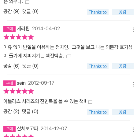
은 의무다.
장의 모습은 일본 근세의 문화적 양상을 포착할 수 있게 한다(125
공감 (
9
)
댓글 (0)
쪽). 일본사의 주요 사건과 인물을 집약 정리한 연표와 인물 도표 본
문 말미에는 일본사의 주요 사건을 집약한 ‘일본사 연표’를 수록하여,
세라핌
2014-04-02
독자들이 자신이 읽고 있는 시기가 어디쯤인지 수시로 확인해볼 수
메뉴
있도록 했다. 일본사는 특성상 수많은 천황이 존재했고 같은 천황이
라도 연호가 다른 경우가 많았으며, 막부 시대에는 쇼군이 실질적인
이유 없이 반일을 이용하는 정치인.. 그것을 보고 나는 의문감 호기심
통치자였다. 또 근현대에 들어서는 우리와 다른 내각제도가 확립되었
이 들기에 지피지기는 백전백승.
기 때문에 수상이 자주 바뀌었다. 이러한 점을 감안하여 천황, 연호,
공감 (
6
)
댓글 (0)
쇼군, 수상의 역대 인물을 재위기간과 함께 정리하여 독자의 이해를
돕고자 했다. 『아틀라스 일본사』 읽는 법 pp.56-57 아래의 본문을
sein
2012-09-17
메뉴
보자. 오른쪽 페이지 상단에 큰 지도 한 컷과 작은 지도 세 컷이 어우
러져 있다. 메인 지도에서는 일본을 상징하는 무사(사무라이) 세력이
아틀라스 시리즈의 진면목을 볼 수 있는 책!!
중세 시대 일본 전국 곳곳에서 등장하고 있음을 보여주고, 각기 다른
공감 (
2
)
댓글 (0)
모양과 색깔의 기호로 각 무사 집단의 세력과 계통을 보여준다. 메인
지도를 둘러싼 서브 지도에서는 메인 지도상의 주요한 사건을 확대하
산체보고파
2014-12-07
여 보여주면서 무사 집단이 할거하고 쟁투하던 당대의 시대상을 전달
메뉴