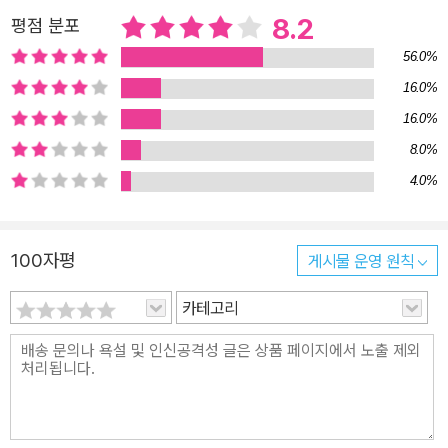
트와 지도를 함께 엮은 책들을 출간했다. 『아틀라스 일본사』는 단지
8.2
평점 분포
일본사 개설서 수준을 넘어서 이미 출간된 『아틀라스 한국사』, 『아틀
56.0%
라스 세계사』, 『아틀라스 중국사』와 함께 역사 학습과 이해의 새로운
16.0%
지평을 여는 데 기여할 것으로 기대된다. 이 책의 특징 하나의 테마가
16.0%
펼침 두 페이지에 일본열도의 탄생부터 1990년대 이후의 장기 불황
시대까지 전체 일본사를 아우르는 총 89개의 테마로 구성되어 있다.
8.0%
각각의 테마는 2쪽 펼친 페이지에 담겨 있으며, 텍스트, 지도, 다이어
4.0%
그램, 도판이 해당 주제를 향해 일목요연하게 배치되어 있다. 왼쪽 첫
머리에는 연표가 마련되어 있어 찾아보고 싶은 시대나 주제가 담겨
100자평
게시물 운영 원칙
있는 페이지를 쉽게 찾아볼 수 있다. 역사적 사건을 생생하게 담아낸
총 179컷의 역사지도와 각종 표●그래프 본문에 집필한 글의 내용을
카테고리
지도에 압축적으로 표현하여, 시간에 갇혀 있는 역사 이해의 폭을 공
간으로 넓히는 것이 『아틀라스 일본사』의 핵심이다. 필자들은 철저한
사료 해석과 지리 고증을 토대로 역사적 사건을 지도로 재현했다. 이
책에 실린 101컷의 지도는 정치적 사건의 전개, 인구와 물자의 이동,
산업과 문화의 분포, 여행자의 경로 등 일본사의 다양한 국면들을 시