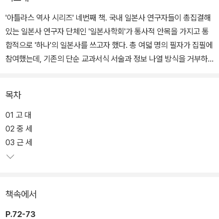
'아틀라스 역사 시리즈' 네번째 책. 국내 일본사 연구자들이 총집결해
있는 일본사 연구자 단체인 '일본사학회'가 통사적 안목을 가지고 통
합적으로 '하나'의 일본사를 쓰고자 했다. 총 여덟 명의 필자가 집필에
참여했는데, 기존의 단순 교과서식 서술과 정보 나열 방식을 거부하
고 글맛 나고 개성 넘치는 글쓰기로 일본사에 대한 흥미를 이끌어냈
다.
목차
일본열도의 탄생부터 1990년대 이후의 장기 불황 시대까지 전체 일
01 고 대
본사를 아우르는 총 89개의 테마로 구성되어 있다. 각각의 테마는 2
02 중 세
쪽 펼친 페이지에 담겨 있으며, 텍스트, 지도, 다이어그램, 도판이 해
03 근 세
당 주제를 향해 일목요연하게 배치되어 있다. 왼쪽 첫머리에는 연표
가 마련되어 있어 찾아보고 싶은 시대나 주제가 담겨 있는 페이지를
쉽게 찾아볼 수 있다.
책속에서
본문에 집필한 글의 내용을 지도에 압축적으로 표현하여, 시간에 갇
P.72-73