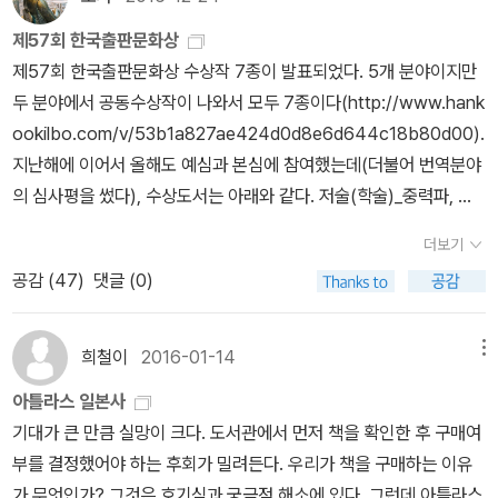
정(1274)과 2차 원정(1279) 모두 별다른 피해를 입지 않았지만, 10
세기 이후 국제적 긴장 관계를 경험하지 못했던 일본은 정신적 충격
제57회 한국출판문화상
이 심대했다. 2차 원정시 불어닥친 태풍은 일본을 가호하는 신들이
제57회 한국출판문화상 수상작 7종이 발표되었다. 5개 분야이지만
'가미카제(神風)'로 외적을 격퇴한다는 신국사상神國思想을 널
두 분야에서 공동수상작이 나와서 모두 7종이다(http://www.hank
리 퍼뜨렸다. - 영향 : 몽골 침략 방어에 동원된 고케닌들이 충분한
ookilbo.com/v/53b1a827ae424d0d8e6d644c18b80d00).
은상을 받지 못하고, 화폐경제의 발달로 생계가 날로 궁핍해지자 악
지난해에 이어서 올해도 예심과 본심에 참여했는데(더불어 번역분야
당-장원영주나 막부체제에 저항하는 무사들을 지칭-으로 변모하는
의 심사평을 썼다), 수상도서는 아래와 같다. 저술(학술)_중력파, 아
사태가 벌어졌다. ▷ 가마쿠라 시대의 종교1) 정토종淨土宗 : 염불
인슈타인의 마지막 선물(오정근 지음, 동아시아 펴냄)저술(교양)_우
더보기
(나무아미타불)만 외치면 누구나 극락에 갈 수 있다는 호넨의 가르침
리는 왜 공부할수록 가난해지는가(천주희 지음, 사이행성 펴냄), 우리
공감 (
47
)
댓글 (0)
을 설파2) 잇펜(시종, 時宗) : 정토종 계열로 신앙심의 유무와 상관
말 절대지식(김승용 지음, 동아시아 펴냄)번역_나쓰메 소세키 전집
없이 모든 인간은 구제받는다는 가르침을 설파3) 니치렌(법화종) :
(나쓰메 소세키 지음, 송태욱 옮김, 현암사 펴냄)편집_ 아틀라스 역사
'남무묘법연화경南無妙法蓮華經'을 외면 성불할 수 있다는 가르침
시리즈 (김호동 외 지음, 사계절 펴냄)어린이ㆍ청소년_할머니의 여름
희철이
2016-01-14
메뉴
을 설파4) 선종(임제종) : 간토 무사들 사이에서 세력을 얻었으며, 막
휴가(안녕달 지음, 창비 펴냄), 다윈 영의 악의 기원(박지리 지음, 사
아틀라스 일본사
부가 가마쿠라에 겐초지(建長寺)·엔가쿠지(圓覺寺) 등 대사원 건
계절 펴냄)16. 12. 24.
기대가 큰 만큼 실망이 크다. 도서관에서 먼저 책을 확인한 후 구매여
립▷ 남북조 시대가마쿠라 막부의 실권자인 호조 씨가 천황의 지묘인
부를 결정했어야 하는 후회가 밀려든다. 우리가 책을 구매하는 이유
계통과 다이카쿠지 계통이 교대로 천황에 취임하도록 하는 '양통질립
가 무엇인가? 그것은 호기심과 궁금점 해소에 있다. 그런데 아틀라스