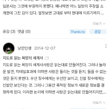
兩統迭立' 정책을 시행하자, 다이카쿠지 계통의 고다이고 천황이 무
일본사는 그것에 부응하지 못했다. 왜냐하면 어느 일방의 주장을 소
사들의 반反호조 정서를 이용하여 거병하였고, 1333년 가마쿠라 막
개한데 그친 감이 있다. 얼핏보면 고대로 부터 현대에 이르기까지 일
부가 멸망한다. 이후 1336년 무가의 군사력에 눌린 고다이고 천황이
본이라는 나라가 단일국가인 것처럼 오해의 소지가 있다. 일례로 야
교토를 탈출하면서, 교토 조정(북조)과 요시노 조정(남조)이 성립한
더보기
마토왜가 형성된 7세기 말과 8세기 초 사이는 야마토왜 이외에도 주
다. - 영향 : 남북조의 분열로 중앙권력이 약화되자 왜구 준동▷ 무로
공감 (
3
)
댓글 (0)
변에 여러 소국들이 생성된 것으로 알고있다. 좀 더 깊이 들어가면, 일
마치 막부 성립(1338)아시카가 다카우지가 북조 쇼군에 올라 무로마
본서기는 720년에 만들어졌다. 오래된 고사기조차도 712년에 만들
치 막부 개창. 동생 다다요시와의 내란(1350년 간노의 요란擾亂),
어졌다. 그렇다면 이전까지는 국가라 부르기 민망한 원시상태가 아
남조와의 항쟁을 거쳐 다카우지의 손자 요시마쓰 대에 통일정권을 수
낭만인생
2014-12-07
메뉴
닌가 사료된다. 국가라 함은 율령이나 국사가 기본이니 말이다.또한
립한다. (1392년)* 슈고 : 전국의 무사들을 통합하기 위해 무로마치
지도로 읽는 욕망의 세계사
일본왕(천황)의 가계도가 얼핏 하나로 인식된다. 만세일계의 혈통이
막부가 파견한 아시카가 일족들로서, 지토와 고케닌을 부하로 편입하
지도로 읽는 욕망의 세계사사람은 읽는대로 만들어진다. 그러나 놀라
라는 단어가 떠오른다. 태평양전쟁에 이르는 군국주의 모토가 바로
면서 세력을 키웠다. 점차 지방 유력자라는 뜻의 '다이묘'가 붙어 '슈
운 발견, 칵테일효과에 의하면 사람은 들리는 것을 듣지, 들을 수 없는
이것이 아닌다. 중국 역사서(삼국지위지왜전, 구당서, 당서) 우리사서
고 다이묘'로 불리웠다.▷ 오닌의 난(1467-1477)무로마치 막부가
것은 듣지 못한다. 우산 장수에게는 우산만 보이고, 신발 장수에게는
(삼국사기, 삼국유사 등) 또는 일본서기에 따르면, 일본왕(천황)은 백
부패와 재정 낭비로 흔들리는 가운데, 1464년 쇼군 후계자 계승 싸
신발만 보인다는 것. 그러니 그동안 축적된 정보가 새로운 정보를 결
제계 또는 신라계라 분명히 쓰고 있다고 알고있다. 우리 사학계 특히
움을 계기로 벌어진 전투. 극심한 전란이 이어지다가 동군의 가쓰모
정하게 된다. 이러한 논리에 의하면 사람은 읽는대로 만들어지지만,
대학교수들에 대해 상당부분 실망이 크다. 교육자이며 역사를 전공한
토, 서군의 모치토요가 연이어 사망하면서 1477년 유야무야한 상태
읽는 것도 그동안 축적된 정보에 의해 읽혀지는 것이다. 과거는 미래
다는 전문가들이 어느 일방의 주장을 마치 사실처럼 기술한데 실망이
로 종전되었다. 오닌의 난을 계기로 무로마치 막부는 통일 정권으로
더보기
를 여는 열쇠가 된다. 음식도 편식이 있듯, 독서도 편독이 있다. 자신
크다는 말이다. 중국 역사서(삼국지위지왜전, 구당서, 당서) 우리사서