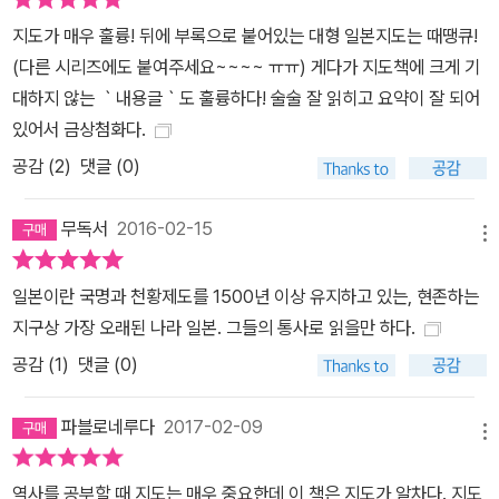
한다. 왼쪽 도판은 당시 무사들의 활약상을 생생하게 전달해주고 있
지도가 매우 훌륭! 뒤에 부록으로 붙어있는 대형 일본지도는 때땡큐!
고, 오른쪽 아래 다이어그램은 무사단의 구성을 한눈에 이해할 수 있
(다른 시리즈에도 붙여주세요~~~~ ㅠㅠ) 게다가 지도책에 크게 기
도록 도표화해서 표현하고 있다. 이렇게 각 꼭지별로 메인 지도와 서
대하지 않는 ｀내용글｀도 훌륭하다! 술술 잘 읽히고 요약이 잘 되어
브 지도, 도판과 다이어그램 등 다양한 표현 방식을 활용하면서 한 시
있어서 금상첨화다.
대상을 총체적으로 이해할 수 있도록 구성되었다. 연대 표시 - 이 책
공감 (
2
)
댓글 (0)
을 읽을 때 시간의 이정표 구실을 한다. 내가 현재 읽고 있는 부분이
어느 시기쯤인지를 알 수 있다. 연표 - 해당 시대 및 주제와 관련 있는
무독서
2016-02-15
사건들을 시대순으로 배치했다. 도판 - 해당 시대 및 주제의 특징을
메뉴
잘 살려낼 수 있는 도판을 엄선하여 배치했다. 메인 지도 - 해당 꼭지
의 핵심을 이루는 내용을 크게 펼쳐 보이는 형식으로 구현하고 편집
일본이란 국명과 천황제도를 1500년 이상 유지하고 있는, 현존하는
했다. 도시, 산과 강 등 지도를 이해하는 데 필요한 지명을 배치하고,
지구상 가장 오래된 나라 일본. 그들의 통사로 읽을만 하다.
해당 주제와 사건의 개요를 쉽게 파악할 수 있도록 다양한 기호와 화
공감 (
1
)
댓글 (0)
살표, 컬러로 설명을 도왔다. 서브 지도 - 본문에서 지면 관계상 상세
하게 설명하기 어려웠던 내용이나, 메인 지도에서 좀더 상세한 설명
파블로네루다
2017-02-09
메뉴
이 필요한 부분들을 지도로 구현했다. 본문 - 본문 글은 해당 시대와
주제를 간명하게 전달해줄 있도록 서술되어 있고, 단순 교과서식 서
역사를 공부할 때 지도는 매우 중요한데 이 책은 지도가 알차다. 지도