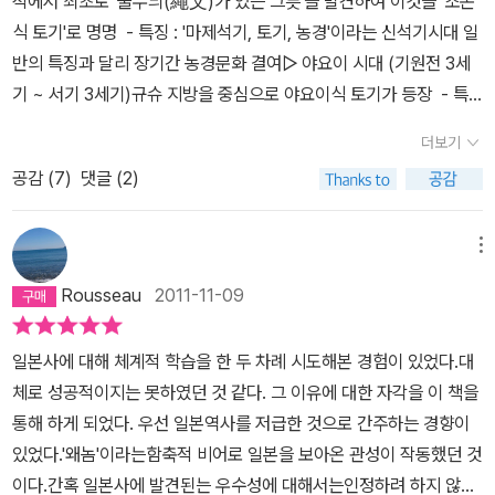
적에서 최초로 '줄무늬(繩文)가 있는 그릇'을 발견하여 이것을 '조몬
식 토기'로 명명 - 특징 : '마제석기, 토기, 농경'이라는 신석기시대 일
반의 특징과 달리 장기간 농경문화 결여▷ 야요이 시대 (기원전 3세
기 ~ 서기 3세기)규슈 지방을 중심으로 야요이식 토기가 등장 - 특
징 : 농경 개시와 금속기 사용 (자생적인 변화가 아니라 외부(한반도)
더보기
에서 이식), 계급사회 출현으로 정치 공동체 '구니國' 형성▷ 야마타
공감 (
7
)
댓글 (2)
이 국여왕 히미코가 대부 난쇼마이를 위나라에 사신으로 파견 (239
년) → 위 명제가 '친위왜왕親魏倭王' 칭호를 내리면서 중국의 책봉
체제 편입 시도 - 한반도와 교류 : 철 자원 확보 목적▷ 야마토 정권
메뉴
(4세기 초)긴카의 야마토를 중심으로 형성되었으며, 게이타이 천황
Rousseau
2011-11-09
대에 호족 세력을 제압하고 세습 왕조 건설▷ 소가씨 정권 (~ 645
년)게이타이 천황 사후 모노노베 씨와의 권력 다툼에서 승리하고, 스
일본사에 대해 체계적 학습을 한 두 차례 시도해본 경험이 있었다.대
이코 천황과 쇼토쿠 태자 옹립 - 특징 : 불교 중심의 아스카 문화▷
체로 성공적이지는 못하였던 것 같다. 그 이유에 대한 자각을 이 책을
덴무(673~686)·지토(690~697) 천황진신(壬申)의 난을 통해
통해 하게 되었다. 우선 일본역사를 저급한 것으로 간주하는 경향이
야마토 호족들의 정치적 영향력을 제거하고 정권 장악(덴무) - 특징
있었다.'왜놈'이라는함축적 비어로 일본을 보아온 관성이 작동했던 것
: 천황을 '아라히토가미(現神人)'로 신격화하고 국호를 '왜'에서 '일
이다.간혹 일본사에 발견된는 우수성에 대해서는인정하려 하지 않았