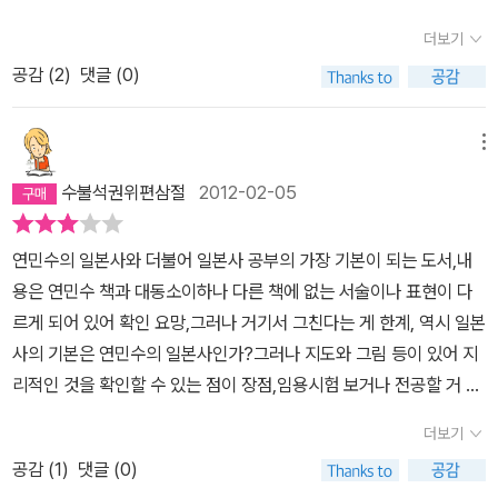
본'으로 변경, 율령 제정* 율령 : 율은 형법, 령은 행정과 조세, 노역,
다. 그러는 것이 마치 한국 역사에 대한자존심을 세우는 일이라 착각
관리 복무 규정 등을 말한다.▷ 나라시대 (710~794)겐메이 천황
더보기
했던 것 같다. 근현대 파트에 대해 집중해서 읽었다.1853년 페리 내
(나라 천도) ~ 간무 천황(헤이안 천도) 시대 - 특징 : 황위 계승을 둘
공감 (
2
)
댓글 (0)
항과 1854년 미일화친조약, 1858년 미일수호통상조약(요코하마,
러싸고 황족과 귀족들(후지와라 가문)의 정쟁이 계속되고, 궁전과 사
하코다테, 니가타, 고베, 나가사키 개항)으로 일본이 국제질서에 편입
원 조영으로 재정 파탄* 공지공민제 붕괴 : 과도한 세금을 견디지 못
된다. 1868년 260년간 지속된도쿠가와 막부가 붕괴되는 과정에 대
메뉴
한 농민층이 호족과 귀족에게 몸을 의탁하고, 이들이 대규모 장원의
해서는추가적으로자료를찾아볼 필요성을 느꼈다.한국 근대화 과정과
주인으로 등장하면서 토지와 인민을 모두 국가 소유로 규정한 공지공
수불석권위편삼절
2012-02-05
비교하여 읽으면입체적 정보형성을 경험하게 될 수 있다.일제 강점기
민제가 유명무실해졌다.▷ 국풍 문화의 발전견당사 파견 중지(894)
의정책의 발로가식민지 통치만을 위한 것이 아니었던 것이다.식민지
를 계기로 대외 관계를 단절한 채 대륙 문화를 일본의 풍토 및 사상과
연민수의 일본사와 더불어 일본사 공부의 가장 기본이 되는 도서,내
조선에 시행되었던 법령과 조례가 일본발 이었던 사례가 많다.일본사
조화시키려는 움직임 태동 - 특징 : 가나 문자(히라가나, 카타카나)
용은 연민수 책과 대동소이하나 다른 책에 없는 서술이나 표현이 다
는 객관적관점을 확보하는 것으로부터 그 이해가 시작된다는 교훈이
발명, 일본 고유 형식의 시 와카(和歌) 성행, 모노카타리(物語) 성립
르게 되어 있어 확인 요망,그러나 거기서 그친다는 게 한계, 역시 일본
값지기만 하다.
2. 중세▷ 무사의 등장10세기 농민군이 해체된 지방의 치안을 담당하
사의 기본은 연민수의 일본사인가?그러나 지도와 그림 등이 있어 지
기 위해 중앙에서 내려보낸 중하급 귀족 계층(쓰와모노,兵)이 무사의
리적인 것을 확인할 수 있는 점이 장점,임용시험 보거나 전공할 거 아
시조이며, 11세기부터 지방 호족과 결합하거나 무력으로 영지를 차지
니면 가급적 빌려서 보기를 권장(좀 비싸서)하지만 소장 가치는 충분
더보기
하여 지방영주로 변모. (사무라이待는 본래 교토에 머무르는 상급 귀
히 있다고 생각됨(지도와 최근 일본사 연구 경향 알아보는데 좋을
족을 호위한다는 뜻)* 무사단 구성 : 일족의 수장 - 가자家子(일족)
공감 (
1
)
댓글 (0)
듯) 임용시험을 위해서라면 대한교과서의 일본사는 권장하지 않음.좀