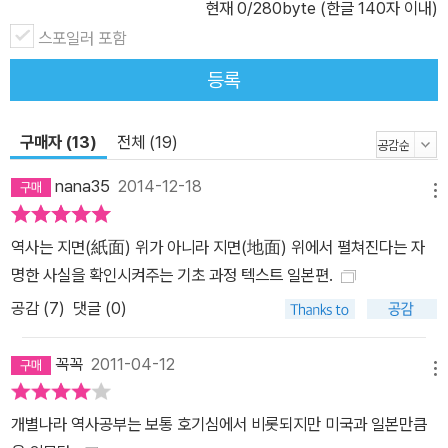
현재
0
/280byte (한글 140자 이내)
각적으로 드러내고 있으며, 68컷의 표와 그래프는 텍스트만으로 설
명할 수 없는 내용을 압축적으로 정리하고 있다. 고품질 입체 지도 그
스포일러 포함
래픽 대개의 역사서에 나오는 단조로운 평면 지도를 탈피하여 산맥과
등록
강줄기, 고원과 평지가 현실감 있게 드러나는 입체 지도를 주로 사용
했다. 점, 선, 면을 컬러로 활용하여, 역사적 사건이 발생한 지점이나
구매자 (13)
전체 (19)
국경, 세력 범위가 명확하게 드러나도록 했고, 여기에 다양한 화살표
와 아이콘을 사용하여 정지된 듯 보이는 공간에 시간이라는 역동성을
nana35
2014-12-18
메뉴
구현하고자 했다. 처음부터 끝까지 지도만 쭉 살펴보아도 일본사의
전체 그림을 그려볼 수 있다. 시대상을 한눈에 느끼게 해주는 도판 자
역사는 지면(紙面) 위가 아니라 지면(地面) 위에서 펼쳐진다는 자
료 214개의 도판 자료는 일본사 읽기를 더욱 풍성하게 한다. 단지 해
명한 사실을 확인시켜주는 기초 과정 텍스트 일본편.
당 시기와 관계있는 도판을 무분별하게 배치하는 것이 아니라, 한 시
공감 (
7
)
댓글 (0)
대의 특징을 잘 살려낼 수 있는 도판을 엄선했다. 예를 들어 다이센 고
분의 웅장한 모습은 고분시대 일본의 강력한 왕권을 상징적으로 보여
꼭꼭
2011-04-12
주고(22쪽), 국내 독자들도 흥미진진해 하는 전국시대 전국 다이묘의
메뉴
활약상은 지도를 중심으로 인물 그림을 함께 배치함으로써 한눈에 파
개별나라 역사공부는 보통 호기심에서 비롯되지만 미국과 일본만큼
악할 수 있게 해주며(90~91쪽), 무대가 툭 튀어나와 있는 가부키 극