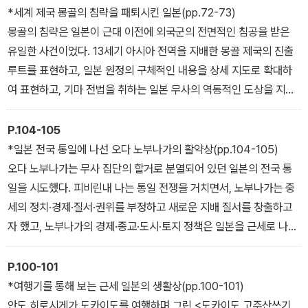
혀 있는 역사 이해의 폭을 공간으로 넓히는 것이 이 책의 핵심이다. 필
*세계 제국 몽골의 침략을 패퇴시킨 일본(pp.72-73)
자들은 철저한 사료 해석과 지리 고증을 토대로 역사적 사건을 지도
몽골의 침략은 일본이 근대 이전에 외국군의 전면적인 침공을 받은
로 재현했다. 이 책에 실린 101컷의 지도는 정치적 사건의 전개, 인구
유일한 사건이었다. 13세기 아시아 전역을 지배한 몽골 제국의 진출
와 물자의 이동, 산업과 문화의 분포, 여행자의 경로 등 일본사의 다양
루트를 표현하고, 일본 원정의 구체적인 내용을 상세 지도로 확대하
한 국면들을 시각적으로 드러내고 있으며, 68컷의 표와 그래프는 텍
여 표현하고, 기마 전법을 취하는 일본 무사의 역동적인 도상을 지도
스트만으로 설명할 수 없는 내용을 압축적으로 정리하고 있다.
위에 배치하여, 몽골 제국이 확장하던 당시 동아시아상의 역동성을
구현했다. 또 일본군과 몽골군의 전투 모습을 담은 『몽고습래회사(蒙
P.104-105
古襲來繪詞)』의 일부를 실어 전쟁의 생생함을 전달했다.
*일본 전국 통일에 나선 오다 노부나가의 활약상(pp.104-105)
오다 노부나가는 무사 집단의 할거로 분열되어 있던 일본의 전국 통
일을 시도했다. 피비린내 나는 통일 전쟁을 거치면서, 노부나가는 중
세의 정치·경제·질서·권위를 부정하고 새로운 지배 질서를 창출하고
자 했고, 노부나가의 경제·종교·도시·토지 정책은 일본을 근세로 나아
가게 한 선구적 정책으로 평가되고 있다. 오른쪽 지도는 오다 노부나
가의 전국 통일 과정을 짙은 색부터 옅은 색으로 표현해 노부나가의
P.100-101
세력이 확장되는 양상을 표현하고 있다.
*여행기를 통해 보는 근세 일본의 생활상(pp.100-101)
안도 히로시게가 도카이도를 여행하며 그린 <도카이도 고주산쓰기