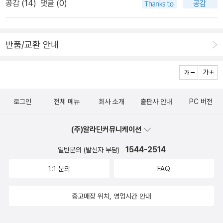
서의 권위를 상실하였고, 슈고 다이묘도 신흥 세력인 전국 다이묘에
공감 (
14
)
댓글 (0)
이 원하는 것만 읽고, 읽고 싶은 것만 읽는 것이다. 일종의 독서의 관
(삼국사기, 삼국유사 등) 또는 일본서기를 제대로 연구하고 역사서를
게 밀려나기 시작했다. - 영향 : 경무장한 보병 용병 집단인 아시가루
성이랄까. 그러나 이 모든 것을 꺽는 하나의 힘이 존재한다. 그것은
쓰는지 조차 의문된다. 국민의 세금으로 이루어진 교육계 특히 사학
(足輕)가 주력부대로 등장하였으며, 이들은 방화, 약탈, 배신, 하극상
'호기심'이란 것. 격이 없는 말로 한다면, 하구잽이가 될 것이다. 많은
계는 국가의 정신세계와 국가의 미래를 담보하는 막중한 자리이니,
을 일삼아 사회 혼란을 가중시켰다.▷ 잇키의 시대잇키(一揆)란, 법
반품/교환 안내
일은 벌려 놓고 마무리되지 않는 그런 종류의 사람들이다. 특히 나!8
더욱 객관적으로 써야하며 강의를 해야하는데 그렇지 못하고 있는 것
규(揆)를 하나(一)로 한다, 즉 마음을 합해 행동한다는 뜻으로 농민
월 7일에 구매한 오지 도시아키의 <세계 지도의 탄생>이란 책이 있
같아 마음이 무겁다.
결속체를 의미하며, 1428년 대기근에 따른 궁핍이 심화되자 농민 봉
다. 얼마 전에 발견한 책이다. 웬 발결? 사 놓고 읽는 것을 망각한 책
기(쓰치 잇키, 土一揆)로 발전한다. 법화(法華) 잇키, 잇코(一向)
이다. 기억에서 배제된 책이라나 할까. 책의 입장에서 매우 억울할 것
잇키 같은 종교적 성격의 잇키도 등장하여, 1488년에는 슈고 다이묘
로그인
전체 메뉴
회사 소개
출판사 안내
PC 버전
이다. 어쨌든 읽고 있다. 그런데 출판사가 '알마'다. 금시초문이다. 머
를 몰아내고 가가 국에 '백성이 지배하는 나라百姓持國'를 세웠다.
리말에 이런 문구가 나온다.비행기를 타고 해외에서 돌아오는 길에
▷ 전국 다이묘동족 결합이 중심이던 가마쿠라 시대의 무사단과 달
(주)알라딘커뮤니케이션
일본열도에 이르러 창밖으로 해안선을 내려다보고 '지도와 똑같구
리, 전국 다이묘는 혈연이 다른 재지영주와 백성을 포함한 지역 결합
나'하고 생각한 적이 있다. 5지도와 똑같다. 누군가 말했든 꽃을 보고,
1544-2514
일반문의 (발신자 부담)
이 핵심. 다이묘들은 확고한 지배력을 바탕으로 농업, 상공업, 광업을
그림 같다고 했단다. 꽃을 보고 그린 그림인데 말이다. 실물과 대물이
진흥시켜 영국領國의 발전을 도모했다.* 조카마치(城下町) : 전국
1:1 문의
FAQ
바뀌었다. 지도는 지도를 만든 사람이나 나라의 정신세계를 볼 수 있
시대 다이묘의 거점 성을 중심으로 형성된 도시 3. 근세▷ 오다 노부
다. 굳이 어느 나라를 지적하지 않아도 모든 나라는 지도를 그릴 때 자
나가 정권오와리 통합(1559) - 오케하지마 전투 승리(1560) - 미노
중고매장 위치, 영업시간 안내
신의 나라를 중심에 넣는다. 중국이 그리면 중국이 중심에, 미국이 그
의 사이토 씨 멸문(1567) - 교토 입성(1568) - 아네가와 전투 승리
리면 미국이 중심에 있을 것이다. 세계여러나라의 지도 변천 과정을