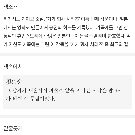
책소개
히가시노 게이고 소설. '가가 형사 시리즈' 아홉 번째 작품이다. 일본
에서는 영화로 만들어져 공전의 히트를 기록했다. 가족애를 그린 감
동적인 휴먼스토리에 수많은 일본인들이 눈물을 흘리며 환호했다. 작
가 자신도 가족애를 그린 이 작품을 '가가 형사 시리즈' 중 최고의 걸
작으로 꼽는다고 밝힌 바 있다.
책속에서
어느 늦가을 밤, 도쿄 한복판에 있는 니혼바시 다리에서 중년의 남자
가 가슴을 칼에 찔린 채 경찰에게 발견된다. 사건 현장은 다리에서 한
첫문장
블록 떨어진 지하도. 그곳에서 칼에 찔린 남자는 피를 흘리며 혼신의
그 남자가 니혼바시 파출소 앞을 지나간 시각은 밤 9시
힘으로 다리까지 걸어와 다리 중앙에 있는 기린 조각상을 향해 기도
가 되어 갈 무렵이었다.
하는 자세로 쓰러진 것. 그는 병원으로 후송되지만 이내 숨지고 만다.
그로부터 두 시간 후, 사건 현장 인근 공원에서 한 청년이 경찰의 불심
밑줄긋기
검문을 피해 달아나다 트럭에 치여 의식불명이 된다. 청년의 소지품