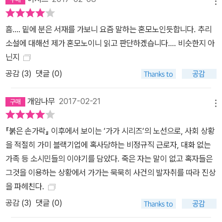
봐 오히려 걱정입니다.” 이렇듯 시리즈 내내 가가 형사는 어려움에 빠
메뉴
진 사람들을 따뜻한 마음으로 위로한다. 작가 히가시노 게이고는 작
흠.... 밑에 분은 서재를 가보니 요즘 말하는 혼모노인듯합니다. 추리
품 곳곳에서 고단하고 팍팍하게 살아가는 일본 서민층에게 무한한 애
소설에 대해선 제가 혼모노이니 읽고 판단하겠습니다.... 비슷한지 아
정을 표시한다. 그리고 이것이야말로 그를 ‘사회파’ 작가라 부르는 이
닌지
유다. 작가는 이밖에도 작품 속에서 핵가족화와 배금주의가 빚어내는
공감 (
3
)
댓글 (0)
일본 사회의 문제를 지적한다. 하지만 한편으로 작가는 희망의 메시
지를 놓지 않는다. 구조적인 사회 문제 속에서도 개인이 최후까지 지
개암나무
2017-02-21
켜야 할 도덕적 양심을 강조하고, 모든 어려움을 꿋꿋이 극복하고 미
메뉴
래를 향해 한 발 두 발 나아가는 보통사람들에게 ‘간바레’(힘내라)를
외친다. 언젠가 날 수 있는 날을 꿈꾸며 희망을 갖자고 이야기한다.
『붉은 손가락』 이후에서 보이는 ‘가가 시리즈‘의 노선으로, 사회 상황
을 적절히 가미 블랙기업에 혹사당하는 비정규직 근로자, 대화 없는
가족 등 소시민들의 이야기를 담았다. 죽은 자는 말이 없고 혹자들은
그것을 이용하는 상황에서 가가는 묵묵히 사건의 발자취를 따라 진상
을 파헤친다.
공감 (
3
)
댓글 (0)