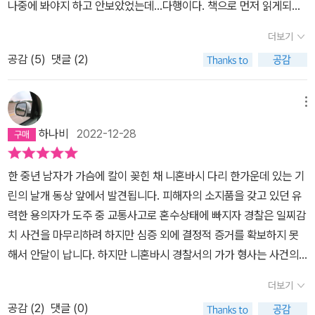
나중에 봐야지 하고 안보았었는데...다행이다. 책으로 먼저 읽게되어
른 곳에 머리쓰게 만들고 전혀 엉뚱한 곳에서 마무리지어 버린다. 이
서. 그런데 일본하고 한국 같은날 발매되면 안되나... 팬으로써 일본보
걸 충격적 반전이라고 해야 하나? 내 생각에는 아니다. 그냥 구성을
더보기
다 너무 늦게 접한다고 생각하니 속상하다. ㅜㅜ 자꾸 옛날꺼만 나오
잘못해서 독자를 배신한 것이라고 생각한다. 서울역 광장에 보물이
공감 (
5
)
댓글 (2)
구살인사건이 일어나고 진실을 파헤치는 가가형사살인사건이 아귀가
묻혀 있다고 찾으라고 하더니 사실은 광화문 광장에 파묻어 놓은 꼴
딱딱 맞아떨어지는데도 가가형사는 사소한 증거물과 탐문조사를 토
이다. 반전에 너무 신경을 쓴 나머지 서로 다른 플롯 두 개를 억지로
대로 사건을 실마리를 찾는다 그러자 드러나는 또 다른 이야기들... 진
붙여 놓은 것 같다. 게다가 이지메 문제라든지 매스미디어의 폭력같
메뉴
짜 가가형사의 남다른 추리능력은 대단! 사소한 증거물, 대화에서 어
은 것은 건드리기만 하고 지나간다. 의식있는 사회파 소설 작가라는
하나비
2022-12-28
떻게 저런 추리가 나오는거지... 후반부터는 피해자의 진실을 알게 되
타이틀을 잃지 않기 위해서 끼워넣어 놓은 것 같다.인물의 행동에서
면서 마음 아프지만 아버지의 부성애에 감동~ 사회파 추리소설답게
제일 이해되지 않는 것은 다케아키가 '죽은' 점이다. 아들의 잘못된 행
한 중년 남자가 가슴에 칼이 꽂힌 채 니혼바시 다리 한가운데 있는 기
비정규직의 산재를 못하는 이유, 죽은자에게 덮어씌우려는 기업의 이
동을 참회하며 블로그 댓글을 이어 쓰고 칠복신 순례를 한 것까지는
린의 날개 동상 앞에서 발견됩니다. 피해자의 소지품을 갖고 있던 유
면, 자기 자신의 앞날때문인지 제자들의 미래를 위해서인지 덮고자
이해한다. 하지만 아들에게 메세지를 남기기 위해서 구태여 니혼바시
력한 용의자가 도주 중 교통사고로 혼수상태에 빠지자 경찰은 일찌감
했던 교사의 잘못된 판단이 더 큰 화를 일으키면서 다시한번!! 죄를 지
까지 가야 했을까? 아직 죽지 않은 상황이었고 걸어서 꽤 먼 곳까지
치 사건을 마무리하려 하지만 심증 외에 결정적 증거를 확보하지 못
우면 감싸주는것보다는 속죄하고 벌을 받아야한다고 일깨워준다. 갑
갈 힘이 있었으면 충분히 살 수 있는 기회가 많았을텐데.. 중간에 파출
해서 안달이 납니다. 하지만 니혼바시 경찰서의 가가 형사는 사건의
자기 <붉은 손가락>이 생각나네...
소도 있었고, 도움을 요청할 수 있었을텐데.. 결국 마지막에 억지로 감
이면에 또 다른 진실이 있다고 확신합니다. 파트너이자 사촌동생인
동을 남기기 위해 만들어 놓은 이해할 수 없는 죽음이다.소설 속 기린
더보기
경시청 수사1과 형사 마쓰미야와 함께 니혼바시 인근을 집요하게 탐
은 동물 기린이 아니라 중국 전설에 나오는 상상의 동물이다. 수컷을
공감 (
2
)
댓글 (0)
문하던 가가는 아무도 예상 못한 곳에서 단서와 목격자를 찾아내곤