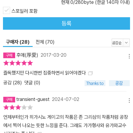
현재
0
/280byte (한글 140자 이내)
는 대화들이 모두 사건의 단서가 되기 때문에 어느 것 하나 그냥 넘기
기 힘들다. 독자들은 그의 동선을 따라가며 ‘범인이 누구일까’ 하는 두
스포일러 포함
뇌 게임을 즐기게 된다. 하지만 가가의 뛰어난 추리력과 허를 찌르는
등록
역발상, 빈틈없는 사건 재구성을 따라가다 보면 어느새 실마리를 놓
치기 일쑤다. 그만큼 작가의 탄탄한 작품 구성과 상상력이 돋보이는
구매자 (28)
전체 (70)
작품이다. 가가 형사의 광범위한 탐문 수사 결과, 피해자가 니혼바시
일대의 신사(神社)들을 순례해 왔으며, 천 개의 종이학을 접어 누군
후애(厚愛)
2017-03-20
메뉴
가에게 속죄하고 누군가의 구원을 기도해 왔다는 사실이 밝혀진다.
가가는 그가 칼에 찔린 상태에서 니혼바시 다리까지 필사적으로 걸어
즐독했지만 다시한번 집중하면서 읽어야겠다
가 기린 조각상 앞에서 기도하는 자세로 쓰러진 것도 이와 무관하지
공감 (
28
)
댓글 (0)
않다는 것을 알게 된다. 그것은 죽어가는 아버지가 아들을 향해 온몸
으로 남긴 마지막 메시지였던 것. 하지만 사건은 작품 종반까지도 좀
transient-guest
2024-07-02
처럼 전모를 드러내지 않으며, 마지막 반전이 기어코 독자들의 눈물
메뉴
샘을 자극한다. 사회파 작가 히가시노 게이고가 전하는 감동의 휴먼
언제부터인가 히가시노 게이고의 작품은 존 그리샴의 작품처럼 공장
스토리 『기린의 날개』에서 니혼바시 다리와 기린 조각상은 작품 전체
에서 찍어 나오는 듯한 느낌을 준다. 그래도 가가형사와 유가와교수
를 지배하는 키워드다. 니혼바시 다리는 일본에서 전국으로 뻗어나가