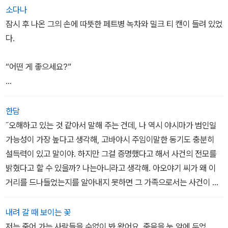
에서 사망한 남자의 운전면허증과 지갑 등이 발견되고, 경찰은 청년
소다나
을 살인 사건의 용의자로 지목한다.
잠시 후 나온 그의 손에 따뜻한 페트병 녹차와 밀크 티 캔이 들려 있었
다.
“어떤 게 좋으세요?”
양쪽을 모두 내밀면서 그가 물었다.
한담
“감사합니다. 녹차로 할게요.”
˝오해하고 있는 것 같아서 말해 주는 건데, 나 역시 야시마가 범인일
가능성이 가장 높다고 생각해, 고바야시 주임이말한 동기도 충분히
“따뜻한 게 이거밖에 없더군요. 코코아가 있었으면 좋았을 텐데.”
설득력이 있고 말이야. 하지만 그걸 증명했다고 해서 사건의 전모를
밝혔다고 할 수 있을까? 나는아니라고 생각해. 아오야기 씨가 왜 이
“코코아를 좋아하세요?”
거리를 드나들었는지를 알아내지 못하면 그 가족으로서는 사건이 종
결됐다고 볼수 없어.˝
“아니, 그런 게 아니라 카페인 없는 음료가 좋을 것 같아서요.”
p.159
내려 갈 때 보이는 꽃
저는 죽어 가는 사람들을 수없이 봐 왔어요. 죽음을 눈 앞에 두었