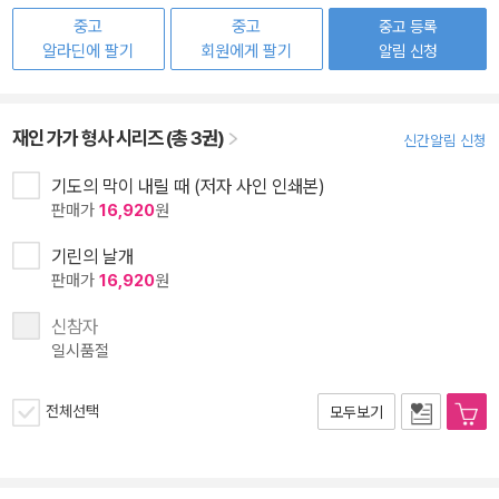
중고
중고
중고 등록
알라딘에 팔기
회원에게 팔기
알림 신청
재인 가가 형사 시리즈 (총 3권)
신간알림 신청
기도의 막이 내릴 때 (저자 사인 인쇄본)
판매가
16,920
원
기린의 날개
판매가
16,920
원
신참자
일시품절
전체선택
모두보기