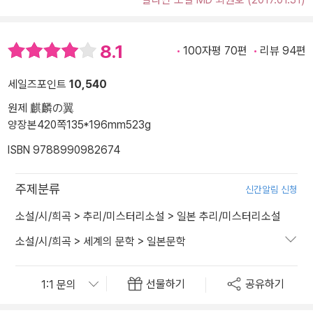
8.1
100자평 70편
리뷰 94편
세일즈포인트
10,540
원제 麒麟の翼
양장본
420쪽
135*196mm
523g
ISBN 9788990982674
주제분류
신간알림 신청
소설/시/희곡
>
추리/미스터리소설
>
일본 추리/미스터리소설
소설/시/희곡
>
세계의 문학
>
일본문학
선물하기
공유하기