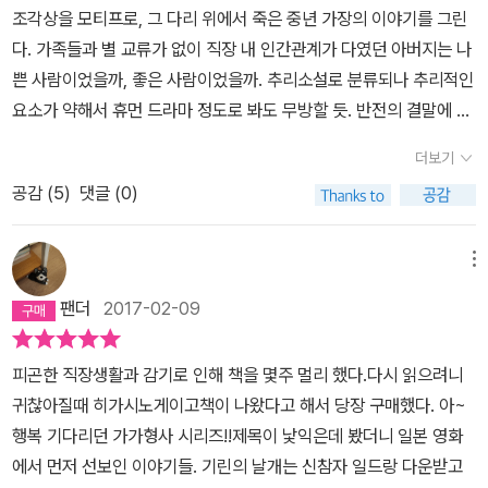
(피살자)가 죽기 전에 종이학을 접어서 칠복신 순례를 한다든지, 구태
조각상을 모티프로, 그 다리 위에서 죽은 중년 가장의 이야기를 그린
여 니혼바시 다리까지 가서 죽는다든지 하는 알 수 없는 행동들이 수
다. 가족들과 별 교류가 없이 직장 내 인간관계가 다였던 아버지는 나
사 과정에서 드러나면서 가가 형사는 다케아키의 죽음에 의문을 갖게
쁜 사람이었을까, 좋은 사람이었을까. 추리소설로 분류되나 추리적인
된다. 특히, 유력한 용의자였던 야시마 후유키가 죽은 후, 공소권 없음
요소가 약해서 휴먼 드라마 정도로 봐도 무방할 듯. 반전의 결말에 이
으로 끝날 것 같은 사건을 가가 형사는 끝까지 파고 든다. 그 후에 밝
르면 왜 눈물을 흘리는지도 모르게 눈물이 흐르는 그런 신파 요소도
더보기
혀지는 진실은..니혼바시 다리에 있는 기린의 모습흥미진진한 전개,
있다. 요즘 본 영화 '신과 함께'도 주호민 작가의 만화 원작과 180도
엉뚱한 결말게이고는 엄청난 다작 작가이다. 그가 쓴 책을 꽤 읽었는
공감 (
5
)
댓글 (0)
다르게 만들고 한국 관객들이 좋아하는 신파를 잔뜩 버무렸던데.효율
데 소설의 질이 고르지 않다. 기본적으로 몰입감이 뛰어나고 쉽게 읽
적이고 기계적으로 플롯을 잘 짜는 작가라고 평소 생각하는데 가끔
히기는 하는데 걸작이 있는가 하면 졸작도 있다. 《기린의 날개》는 어
그런 소설이 읽고 싶어진다. 그건 히가시노 게이고밖에 못 한다.
메뉴
떠냐고 물어 본다면 전반 3/4는 꽤 괜찮지만 후반 1/4는 만족스럽지
팬더
2017-02-09
않다. 초중반 부분은 정말 재미있다. 특히 다케아키가 야시마의 산재
처리를 해 주지 않아서 비난을 받으며 남아 있는 가족들이 이지메를
피곤한 직장생활과 감기로 인해 책을 몇주 멀리 했다.다시 읽으려니
당하는 장면이라든지 매스미디어가 사건을 자극적으로 보도하기 위
귀찮아질때 히가시노게이고책이 나왔다고 해서 당장 구매했다. 아~
해서 야시마의 애인인 나카하라 가오리를 설득하는 장면에서는 사회
행복 기다리던 가가형사 시리즈!!제목이 낯익은데 봤더니 일본 영화
문제를 다루기도 한다.하지만 사건에 대한 중요한 단서가 되는 3년
에서 먼저 선보인 이야기들. 기린의 날개는 신참자 일드랑 다운받고
전 수영장 사건은 너무 나중에 나왔다. 힌트도 전혀 없었다. 독자는 다