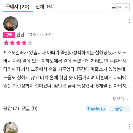
구매자 (20)
전체 (94)
메뉴
한담
2020-03-21
* 스포일러가 있습니다.아빠가 죽었다정확하게는 살해당했다. 에도
바시 다리 앞에 있는 지하도에서 칼에 찔렸는데 거리도 먼 니혼바시
다리까지 가서 그곳에서 숨을 거두었다. 중간에 파출소가 있었는데
도움도 청하지 않고 마치 술에 취한 듯 비틀거리며 니혼바시 다리에
있는 기린상까지 걸어갔다. 범인은 금세 특정됐다. 6개월 전 아버지
회사인 가네세키 금속의 구니다치 공장에서 일하다 계약이 만료되어
더보기
퇴사한 야시마 후유키. 하지만 야시마는 경찰의 불심검문을 피해 도
공감 (
7
)
댓글 (0)
망치다 트럭에 치여 깨어나지 않고 있다. 아버지의 지갑과 서류가방
을 가지고 있었으니 범인이 분명할 것이라고 형사들이 말한다.엄마는
아빠의 죽음에 당황했고, 여동생은 울기만 한다. 나라도 정신차려야
메뉴