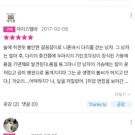
'기'라고 하고 암컷을 '린'이라고 한다. 성군이 태어나거나 죽을 때 출
충격적인 진실을 밝혀냅니다. ‘기린의 날개’는 니혼바시 경찰서로 소
현한다고 하며 중국의 전설 속 황제인 '황제'의 정원에 처음 나타났다
속을 옮긴 가가 형사의 두 번째 활약을 그린 작품이자 ‘가가 형사 시리
메뉴
고 한다. 일본 판타지 소설 <십이국기>에 등장하는 '게이키', '다이키',
즈’의 아홉 번째 작품입니다. 이 시리즈는 다음 작품인 ‘기도의 막이
'렌린'의 마지막에 붙은 '키'와 '린'도 기린에서 따온 것이다.가가 교이
마리스텔라
2017-02-09
내릴 때’를 끝으로 마무리되는데, 그야말로 가가의 매력이 한참 물이
치로 형사같지 않다오해하고 있는 것 같아서 말해 주는 건데, 나 역시
오른 상태에서 시리즈가 종료된 탓에 지금까지도 아쉬움을 지우지 못
야시마가 범인일 가능성이 가장 높다고 생각해, 고바야시 주임이 말
술에 취한듯 불안한 걸음걸이로 니혼바시 다리를 걷는 남자. 그 남자
하고 있습니다. 시리즈 첫 편인 ‘졸업’에서 대학생 탐정으로 등장했던
한 동기도 충분히 설득력이 있고 말이야. 하지만 그걸 증명했다고 해
는 얼마 후, 다리의 중간쯤에 두마리의 기린조각상이 장식된 기둥에
가가는 ‘기린의 날개’에선 인간적으로 성숙한 것은 물론 경찰로서의
서 사건의 전모를 밝혔다고 할 수 있을까? 나는 아니라고 생각해. 아
몸을 기댄채로 발견된다.몸을 동그마니 만 남자의 가슴에는 칼이 꽂
능력도 최고치를 찍습니다. ‘조용한 반골’이라고 부를 만한 그만의 물
오야기 씨가 왜 이 거리를 드나들었는지를 알아내지 못하면 그 가족
혀있고 급히 병원으로 옮겨지지마 그는 곧 생명의 불씨가 꺼지고 만
러서지 않는 고집은 사건을 얼른 마무리하고 싶어 하는 상부 관료들
으로서는 사건이 종결됐다고 볼수 없어. p.159《기린의 날개》가 가가
다.[ 가오리....어떡하지? 나, 일을 저질렀어. ]취업 면접을 보러간 연
을 꼼짝 못하게 만들고, 누구든 대수롭지 않게 지나칠 게 분명한 사소
형사의 캐틱터를 잘 살렸는지도 의심스럽다. 위의 인용문을 보듯이
인에게서 걸려온 뜻밖의 전화 더 자세한 설명도 듣지 못한채 가오리
한 단서와 진술을 통해 끝내 진실을 파헤쳐냅니다. 우연과 필연이 뒤
더보기
가가 형사는 단순히 범인을 잡는 것이 아니라 범행의 실질적인 원인,
는 곧바로 연인의 교통사고 소식을 접하게된다.니혼바시를 걷던 사망
섞인 참혹한 사건들의 연결고리는 가가가 아니라면 끝내 미궁에 빠질
범인의 심리를 파헤치는 것이 특징인데 《기린의 날개》에서 활약하는
공감 (
2
)
댓글 (0)
자 다케아키 아오야기와 교통사고로 의식이 불명인 용의자로 추정되
수밖에 없었을 것입니다. “겉모습은 위압적이지만 조금만 얘기를 나
가가 형사는 좀 다르다. 내가 《기린의 날개》를 읽으면서 범인은 야시
는 후유키 야시마. 그리고 아오야기의 가족과 후유키의 가족들의 세
눠보면 따뜻한 인간미를 발견할 수 있는 남자, 조직에 얽매이기 싫어
마가 맞지만 살인을 한 이유는 다른 전개를 기대했다. 가가 형사도 그
상을 향한 절규.범죄자가 누구인가를 추리하기보다피해자와 용의자,
메뉴
관할서를 전전하는 자유인, 아무도 신경 쓰지 않는 사소한 단서와 말
런 뜻으로 '하지만 그걸 증명했다고 해서 사건의 전모를 밝혔다고 할
그 가족들이 사회의 시선속에 내던져져 얼마나 고통스러운가에 대해
한마디에서 실마리를 찾아내는 집중력과 추리력, 집요함과 끈기로 똘