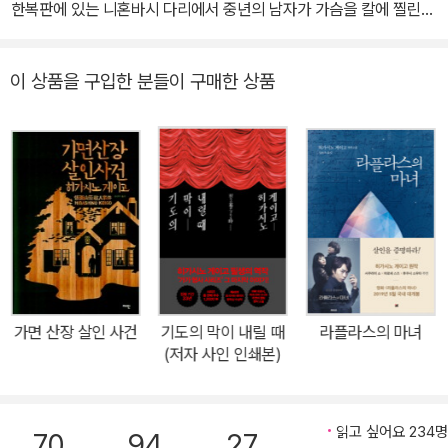
한복판에 있는 니혼바시 다리에서 중년의 남자가 가슴을 칼에 찔린
분 좋은 날』 등이 있다.
3일 향년 68세로 별세했다.
채 경찰에게 발견된다. 사건 현장은 다리에서 한 블록 떨어진 지하도.
그곳에서 칼에 찔린 남자는 피를 흘리며 혼신의 힘으로 다리까지 걸
이 상품을 구입한 분들이 구매한 상품
어와 다리 중앙에 있는 기린 조각상을 향해 기도하는 자세로 쓰러진
것. 그는 병원으로 후송되지만 이내 숨지고 만다. 그로부터 두 시간
후, 사건 현장 인근 공원에서 한 청년이 경찰의 불심 검문을 피해 달아
나다 트럭에 치여 의식불명이 된다. 청년의 소지품에서 사망한 남자
의 운전면허증과 지갑 등이 발견되고, 경찰은 청년을 살인 사건의 용
의자로 지목한다. 경찰 조사 결과 사망한 남자는 건축 부품 제조 회사
의 본부장인 아오야기 다케아키로 밝혀진다. 의식불명에 빠진 용의자
는 이름이 야시마 후유키로, 피해자가 다니던 회사에서 계약직 현장
근로자로 일하다가 6개월 전 현장 사고로 다친 후 회사 측으로부터
가면 산장 살인 사건
기도의 막이 내릴 때
라플라스의 마녀
산재 처리도 받지 못 한 채 해고당했다는 사실이 알려진다. 외견상으
(저자 사인 인쇄본)
로는 원한에 의한 단순 살인, 혹은 강도 살인 사건. 경찰은 서둘러 사
건을 종결하는 쪽으로 수사 방향을 몰고 간다. 그리고 매스컴은 도쿄
중심부에서 벌어진 이 살인 사건을 마치 호재라도 만난 듯 앞 다투어
읽고 싶어요 234명
70
94
27