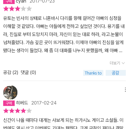
cyan
2017-07-23
수 있을까?'라고 말했다. 사람들이 생각하지 못했던 이면의 진실을 파
깊이 있게 다룬게 아닌가 생각한다.용의자는 사망자가 고위간부로 일
똘 뭉친, ‘진짜 이 세상에 있었으면 하는 경찰’의 표본.” 시리즈를 읽
헤치는 모습을 기대했는데 가가 형사는 그저 추리력이 뛰어난 민완형
하는 가네세키 금속 회사에서 임시직으로 일을 한 적이 있었고 일을
으면서 메모해놓은 저만의 ‘가가 인물평’입니다. 픽션의 주인공이라
유토는 빈사의 상태로 니혼바시 다리를 향해 걸어간 아빠의 심정을
사에 머무르고 말았다. 어쩌면 이전에 내가 읽은 가가 형사 시리즈 두
하던 중 사고를 당해다치게된다. 그것을 계기로 회사에서 쫒겨나듯
가능한, 그야말로 판타지 같은 캐릭터이긴 하지만, 히가시노 게이고
이해할 것 같았다. 아빠는 아들에게 전하고 싶었던 것이다. 용기를 내
권 《악의》와 《거짓말, 딱 한 개만 더》에서 가가 교이치로 형사에 대해
그만두게 되면서 용의자 후유키는 취업도 제대로 하지 못한채 연인
는 섬세하고 자연스러운 리얼리티를 통해 그에게 ‘이웃의 친근한 형
라, 진실로 부터 도망치지 마라, 자신이 믿는 대로 하라, 라고.눈물이
서 과대평가하고 있었는지도 모르겠다.다른 게이고 작품들과 마찬가
가오리와어렵게 살아오다 우연하게 아오야기를 만나게된다.앙갚음으
사’ 같은 사실감 넘치는 매력을 부여했습니다. 물론 결정적인 순간마
넘쳐흘렀다. 가슴 깊은 곳이 뜨거워졌다. 이제야 아빠의 진심을 알게
지로 영화화되었다.★★★☆게이고 소설 특유의 몰입감은 《기린의
로 인한 살인이 아닌가. 더군다나 그의 연인 가오리는 현재 임신중이
다 가가를 돕는 천우신조들 - 기막힌 타이밍에 그에게 전달되는 정보
됐다는 생각이 들었다. 왜 좀 더 대화를 나누지 못했을까, 왜 아빠 생
날개》에서도 변함없다. 장르적 재미 역시 충분하다. 하지만 범인이 힌
였다.그의 위치와 상황에 사람들은 그라는 인물을 본인들 생각대로
들, 기다렸다는 듯 나타나는 목격자들의 신비한(?) 기억력과 진술 등
각을 이해하려 하지 않았을까, 유토는 그렇게 후회하며 자신을 질책
트도 없다가 전혀 뜬금없이 등장하고 마지막 억지 감동을 만들어 내
단언한다.[요즘 젊은이들은 돈이 없어도 아이는 번개같이 만드는군.]
더보기
- 이 간혹 그 사실감에 작은 흠집을 내곤 하지만, 그 천우신조들 가운
했다.그런 아빠를 자랑스럽게 여기리라, 아바는 산재 은폐 따위의 비
기 위해 무리하는 바람에 개연성이 흐트러졌다. 가가 교이치로가 활
사람들은 때론 생각지 못하게 폭력을 행사하는 경우가 있다. 특히 언
데 상당부분은 가가의 노력의 성과이기도 해서 특별히 거부감이 들지
공감 (
2
)
댓글 (0)
열한 짓을 할 사람이 아니다, 아무도 믿어 주지 않는다해도 나만은 믿
약하는 《악의》에 비해서 많이 떨어진다.조금 아쉬운 감이 있는 평작.
어폭력은 더더욱 쉬이 이루어진다.용의자에 올랐다고 해서 가난하다
는 않습니다. 시리즈 명품 중 하나인 ‘붉은 손가락’과 마찬가지로 ‘기
으리라, 그렇게 다짐했다.
고 해서 그 가족이, 아이가 비난받아야 할 이유가 있을까? 참 아픈 말
린의 날개’ 역시 미스터리 못잖게 사건 이면의 비하인드 스토리에 많
메뉴
이다.. 처음엔 살인 용의자로 언론에서 흉악범으로 취급받던 후유키
은 분량을 할애합니다. 다 읽은 뒤 복기해보면 오히려 미스터리 자체
는 이후 산재 은폐의 희생양으로 알려지며 동정론을 얻게된다.비난받
히버드
2017-02-24
보다 사건에 관련된 인물들의 크고 작은 비극들이 더 강한 인상을 남
던 그들의 아이는 이제 가엾고 불쌍한 가장 없는 가족이 된 것이다.반
긴 걸 깨닫게 되는데, 이는 비단 ‘가가 형사 시리즈’뿐 아니라 히가시
대로 아버지의 죽음으로 동정을 받던 아오야기 가족들은 언론을 통해
신간이 나올 때마다 대개는 사보게 되는 히가시노 게이고 소설들. 이
노 게이고의 수작들에서 공통적으로 느껴지는 미덕이기도 합니다. 살
산재를 은폐하려 한 범죄자의 가족으로 몰린다.소설은 현실을 기반으
번에도 역시 샀고 이번에도 기대는 채웠다. 크게 극적인 재미나 결말
해당한 중년남자의 기이한 행동들, 유족들의 이루 말할 수 없는 고통