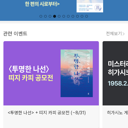
관련 이벤트
전체보기
<투명한 나선> + 띠지 카피 공모전 (~8/31)
히가시노 게