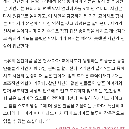
제가 발견된다. 범행 흉기에서 정작 용의자의 지문을 찾지 못한 경찰
은 이번에는 용의자의 범행 당시 알리바이를 찾아낸 것이다. 사건은
다시 원점으로 돌아가고, 이 사건을 담당하게 된 가가 교이치로 형사
는 피해자가 생전에 특이한 의식을 갖고 있었음을 알아낸다. 지역의
신사를 돌아다니며 자기 손으로 직접 접은 종이학을 바치고 계속적으
로 속죄의 기도를 올렸던 남자. 가가 형사는 예상치 못했던 사건의 진
상에 접근한다.
특유의 인간미를 품은 형사 가가 교이치로가 등장하는 작품들은 등장
인물들의 사연에 꽤 많은 분량을 할애한다. <기린의 날개>는 그 중에
서도 사연의 분량이 더 높은 편이다. 범죄 트릭은 주역이라기보다는
보조적인 역할에 가깝다. 살인 사건에 얽힌 인물들의 슬픈 이야기와
함께 부조리한 세상의 압력에도 결코 포기하지 않으려는 '인간성'의
힘 같은 드라마적 요소들이 전면에 나선다. 확실히 히가시노 게이고
는 점점 스토리텔링 쪽에 더 많은 관심을 기울이는 듯하다. 특별히 미
스터리 매니아가 아니더라도 마치 티비 드라마를 보듯이 감동적으로
읽을 수 있는 소설이다.
- 알라딘 소설 MD 최원호 (2017.01.31)