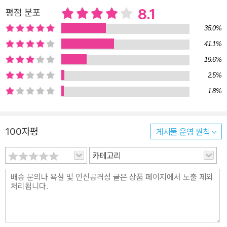
바 있다. 가가 형사는 흔히 안락의자에 앉아 고도의 추리를 즐기는 일
8.1
평점 분포
반적인 미스터리 소설의 캐릭터와는 거리가 멀다. 그는 현장을 발로
35.0%
뛰며 조그만 단서 하나라도 무심히 지나치지 않는다. “헛걸음을 얼마
41.1%
나 하느냐에 따라 수사 결과가 달라지는 법”, 혹은 “막히면 몇 번이라
19.6%
도 원점으로 돌아간다.”는 신념으로 무장한 형사다. 전작인 『신참자』
와 마찬가지로 이번 작품에서도 가가 형사의 활동 무대는 니혼바시
2.5%
일대. 옛 도쿄의 정취가 어린 이곳은 서민풍의 노포(老鋪)가 즐비하
1.8%
면서도 현대식 건물이 섞여 있는 흥미로운 구역이다. 작품에 등장하
는 니혼바시의 서정적이고 사람 냄새 물씬 나는 풍경은 흥미진진한
100자평
게시물 운영 원칙
두뇌 게임에 읽는 재미를 더한다. 가가 형사는 피해자의 유품을 근거
로 니혼바시 일대의 메밀국수 집과 찻집, 일본 종이 전문점, 수제 공예
카테고리
품 가게 등을 탐문하며 피해자의 사고 당일과 최근 행적을 집요하게
추적한다. 사건의 앞뒤를 짜 맞춰 수사를 조기 종결 하라는 간부들의
종용에 시달리는 가운데서도 택시를 잡아타고 좁은 골목을 누비면서
사건의 실마리를 풀어 가는 그의 수사 기법은 이 작품이 지닌 가장 큰
매력이다. 가가 형사가 니혼바시 일대를 걸어 다니며 사람들과 나누