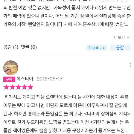
로 현재를 꼬집는 경우가 많다.그래서 더 아플때가 많다.책을 읽어내
의 반전 이런 것은 없지만...가독성이 몹시 뛰어나고 읽게 만드는 무언
과 분노, 용의자로 몰린 채 의식을 잃은 남자의 연인의 슬픔 등 사건에
려가며 그동안 무수히 많이 나온 비슷한 일들이 뇌리를 스쳐지나갔
가의 매력이 있으니 말이다. 어느 날 기린 상 앞에서 살해당해 죽은 한
관련된 여러 사람들의 사연은 냉정하지만 따뜻한 형사 가가의 매력과
다.눈물에 휩싸인 유가족들 자신들의 비리를 덮어버리려는 기업들.
가족의 가장. 왠일인지 달아나다 차에 치여 혼수상태에 빠진 '범인'으
잘 어우러져 이야기의 힘을 몇 배는 더 매력적으로 만들어줍니다. 제
사고는 일어났으나 책임지는 이들은 없는...그리고 죽은이에게 모든
로 추정되는 청년. 대체 무슨 일이 있었던 것이며 그들 사이의 관계는
가 히가시노 게이고의 원픽으로 ‘나미야 잡화점의 기적’을 고르는 건
더보기
잘못을 덮는 일들.. 그로 인해 또 누군가의 유족들의 눈에서 눈물이 떨
또 무엇이란 말인가? 사건의 진실은 어디에 있는 것일까. 이런 것을
바로 이런 매력에 반했기 때문인지도 모르겠습니다. 그런 점에서 알
어지는..그런 일들...처음부터 문제가 일어나지 않도록 방지하는 것은
공감 (
1
)
댓글 (0)
가가 형사가 추적해나간다. 아마도 앞으로도 히가시노 게이고 소설은
라딘 MD 최원호의 소개글은 120% 이상 동감할 수밖에 없었습니다.
쉬우면서도 또한 어렵다..그래서 사람들은 항상 소송에 시달리고 눈
계속 보게 될 터. 다만 제발 양장본으로 내지 말고 가격을 내려서 페이
“특유의 인간미를 품은 형사 가가 교이치로가 등장하는 작품들은 등
물에 시달리고 죽음에 시달리나보다..일본의 일이라고 하기엔 이미
퍼 백 형식으로 가볍게 출간하길 빌 뿐이다. 두께에 비해 책 값이 너무
장인물들의 사연에 꽤 많은 분량을 할애한다. 범죄 트릭은 주역이라
메뉴
우리나라의 현실이기도 하기에 가슴한켠이 답답해져온다.절대로 억
비싸다.
기보다는 보조적인 역할에 가깝다. 살인 사건에 얽힌 인물들의 슬픈
헤스티아
2019-09-17
울한 범인이 나오지 않기 위해 계속해서 조사를 하는 가가형사를 보
이야기와 함께 부조리한 압력에도 결코 포기하지 않으려는 ‘인간
며 우리 시대에 꼭 필요한 형사가 아닌가 싶어소설이 처음으로 부러
성’의 힘 같은 드라마적 요소들이 전면에 나선다.” 시리즈 마지막 편
히가시노 게이고 책을 오랜만에 읽는다.늘 사건에 대한 내용이 주를
워진다. 현실에서 뛰고 있을 좋은 형사님들이 많겠지만 그렇지 못한
인 ‘기도의 막이 내릴 때’는 오래 전 집을 나간 뒤 홀로 삶을 마감한 가
이루는 탓에 읽고 나면 어딘지 모르게 마음이 어두워져서 잘 안읽게
일들이 너무 많으니까..삼례나라수퍼. 17년간 억울하게 공권력에 덮
가의 어머니의 사연이 미스터리와 연결돼서 무척 큰 여운과 인상을
된다. 하지만 흥미도와 몰입감은 늘 최고다. <나미야 잡화점의 기적>
혀 옥살이를 한 무고한 이들의 일처럼 예기치 못한 일들에 휘말려 억
남긴 걸로 기억합니다. 가가의 매력과 시리즈 특유의 서사가 완벽하
이후로 뭔가 부드러워진 느낌을 받았는데 이번 <기린의 날개> 는 두
울하게 범인으로 몰린 이들은 많을 것이다.노동자의 인권은 안중에
게 조화를 이룬 작품이라고 할까요? ‘기린의 날개’의 뒷맛을 좀더 오
툼한 책이었음에도 술술 읽혔고 내용 구성이라든가 풍겨오는 느낌이
없는 기업, 약자들에 대한 시선, 언론의 추악한 이면, 그리고 언론에
래 만끽하고 싶지만 아무래도 조만간 가가의 마지막 이야기를 허겁지