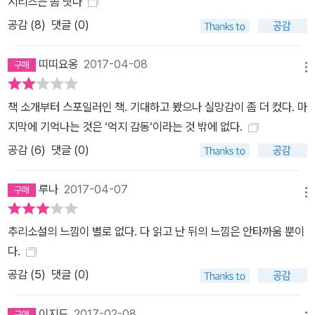
시리즈는 좀 낫다
는 모든 도로가 시작되는 기점. 이 다리 중앙에 기린 조각상이 설치되
공감 (
8
)
댓글 (0)
어 있다. 기린은 중국 전설에 나오는, 번영을 상징하는 상상의 동물로,
본래는 날개가 없지만 100여 년 전 니혼바시 재건 당시 날개 달린 기
띠띠요옹
2017-04-08
린 조각상을 만들어 “전국을 향해 날갯짓을 한다.”는 의미를 부여했
메뉴
다고 한다. 말하자면 어떤 일을 새로 시작하거나 희망찬 미래를 설계
하는 사람들에게 상징적인 의미를 갖는 장소인 것이다. 작품에서 용
책 소개부터 스포일러인 책. 기대하고 봤으나 실망감이 좀 더 컸다. 마
의자로 몰린 청년이 동거녀와 함께 후쿠시마에서 무작정 상경해 처음
지막에 기억나는 것은 ‘억지 감동‘이라는 것 밖에 없다.
발을 디딘 곳도 이곳 니혼바시 다리다. 불우한 가정에서 자란 이 젊은
공감 (
6
)
댓글 (0)
한 쌍은 가난을 피해 도쿄로 올라왔고 열심히 일하지만 세상은 만만
치 않다. 남자는 일용직으로 노동을 하고 여자는 아르바이트를 겹치
루나
2017-04-07
메뉴
기로 뛰지만 겨우 먹고사는 상황을 벗어날 수 없다. 일하고 또 일해도
생활은 나아지지 않지만 그럼에도 마음만은 풍요로웠던 이들은 남자
추리소설의 느낌이 별로 없다. 다 읽고 난 뒤의 느낌은 안타까움 뿐이
가 직장에서 사고를 당해 일자리를 잃고, 급기야 살인 사건의 용의자
다.
가 되는 불행에 빠진다. 가가 형사는 임신 중인 여자가 어렵지만 아이
공감 (
5
)
댓글 (0)
를 낳고 꿋꿋이 살아가겠다고 다짐하자 이렇게 말한다. “세상을 만만
히 보고 있다면 오히려 안심이죠. 어디에도 희망이 없다며 절망할까
이지드
2017-02-08