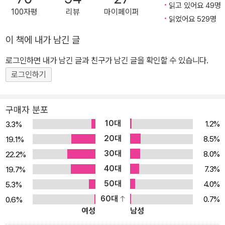
취재하고 ‘살인 사건의 이면에 산재 은폐가 있었다’며 자극적인 보도
읽고 있어요 49명
100자평
리뷰
마이페이퍼
를 서슴지 않는다. 한편 피해자 회사의 고위층은 산재 은폐의 책임을
읽었어요 529명
모두 ‘죽은 자’에게 뒤집어씌우려고 안간힘을 쓴다. 그러나 용의자가
이 책에 내가 남긴 글
의식불명 상태라 자백을 받을 수 없는 데다 결정적 물증인 나이프에
로그인하면 내가 남긴 글과 친구가 남긴 글을 확인할 수 있습니다.
서 용의자의 지문을 찾아내지 못해 경찰은 사건을 마무리 짓지 못하
고, 설상가상으로 용의자 청년의 사건 당일 알리바이가 뒤늦게 확인
로그인하기
된다. 수사가 원점으로 돌아간 상태에서 가가 교이치로 형사는 끈질
긴 탐문 수사 끝에 피해자가 생전에 니혼바시 일대의 신사를 돌며 자
구매자 분포
신이 접은 종이학을 바치고 누군가를 위한 속죄와 구원의 기도를 해
10대
1.2%
3.3%
왔다는 사실을 밝혀내고, 날개 달린 기린 조각상에 얽힌 사건의 충격
20대
8.5%
19.1%
적인 진실에 차츰 다가간다. 가가 형사가 날개 달린 기린 조각상에 얽
30대
8.0%
22.2%
힌 사건의 진실에 한 발 한 발 다가간다 『기린의 날개』는 ‘가가 형사
40대
7.3%
19.7%
시리즈’ 아홉 번째 작품이다. 일본에서는 영화로 만들어져 공전의 히
50대
4.0%
5.3%
트를 기록했다. 가족애(家族愛)를 그린 감동적인 휴먼스토리에 수
60대
0.7%
0.6%
많은 일본인들이 눈물을 흘리며 환호했다. 작가 자신도 가족애를 그
여성
남성
린 이 작품을 ‘가가 형사 시리즈’ 중 최고의 걸작으로 꼽는다고 밝힌