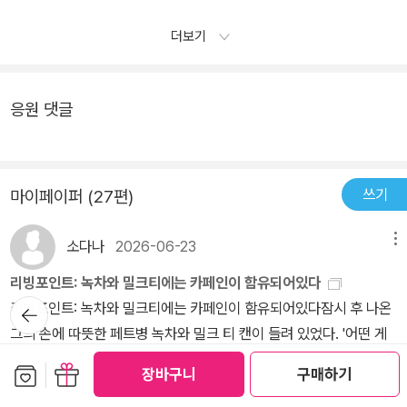
데다, ​매스컴에서는 산재은폐 의혹까지 들추며 먹잇감을 발견해 신났
다. ​그러다보니 가해자의 유족과 피해자의 ​유족이라는 상반된 관계
더보기
가 변덕처럼 추가 왔다 갔다 한다. 남은 사람들만 갑작스런 이별에 대
처하는 자세가 준비되어 있지 않은 상황에서 겪는 심적 고통이 실감
나게 그려졌다. ​이쯤해서 누가 살인범인지 명확해 보이는데도 ​“가
응원 댓글
가”는 “마쓰미야”와 한 팀을이루어 끈질기게 진실을 추적하는데.... ​
그 진실이란 것이 살짝 눈물을 짜낼 뻔 했다가 쏙 들어가게 했고, <
붉은 손가락>에선 “이 한심한 녀석아” ​정도에서 한계를 그었던 “가
쓰기
마이페이퍼 (27편)
가”가 이번에 그런 격한 반응을 드러낼 ​필요까지 있나 싶을 정도였
다. 오버를 함. 그 마음에 공감이 안 됨. ​눈물겨울 뻔 했던 어떤 속사
소다나
2026-06-23
메뉴
정도 일본 추리소설에서 흔히 드러나는 강박적인 교훈이나 감동이라
리빙포인트: 녹차와 밀크티에는 카페인이 함유되어있다
느껴져 딱딱하다. ​최근 연달아 읽었던 <단 한 번의 시선>과 ​<스킨 컬
뒤로가
리빙포인트: 녹차와 밀크티에는 카페인이 함유되어있다잠시 후 나온
렉터>에서와 마찬가지로 알을 깨고 나오지 못해 답습하는 답답함이
기
그의 손에 따뜻한 페트병 녹차와 밀크 티 캔이 들려 있었다. '어떤 게
있다. ​오죽하면 “유가와”가 생각났을까. <몽환화>와 <공허한 십자
좋으세요?' 양쪽을 모두 내밀면서 그가 물었다. '감사합니다. 녹차로
가>의 중간에 있거나 양 경계에 걸쳐 있는 것처럼 보이는 범작. ​그래
보관함담기
선물하기
장바구니
구매하기
할게요.' '따뜻한 게 이거밖에 없더군요. 코코아가 있었으면 좋았을 텐
도 “가가”라서 별 반개 더 준다.