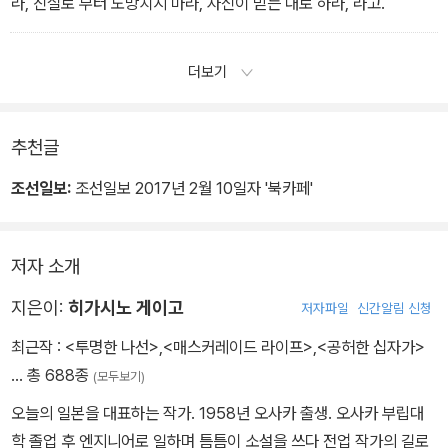
라, 진실로 부터 도망치지 마라, 자신이 믿는 대로 하라, 라고.
음에 받아들이는 것은 살아 있는 사람들의 의무예요. 가가 씨는 그 의
무를 소흘히 했어요 -p.313
더보기
공식을 기억하면 여러 문제를 풀 수 있죠. 그런데 처음에 잘못 기억하
면 똑같은 실수를 계속 반복하게 됩니다. -p.363
추천글
조선일보:
조선일보 2017년 2월 10일자 '북카페'
유토는 빈사의 상태로 니혼바시 다리를 향해 걸어간 아빠의 심정을
이해할 것 같았다. 아빠는 아들에게 전하고 싶었던 것이다. 용기를 내
라, 진실로부터 도망치지 마라, 자신이 믿는 대로 하라, 라고 -p.396
저자 소개
지은이:
히가시노 게이고
자네들은 용서받을 수 없는 짓을 했어. 이 사실이 공개되면 아마 거센
저자파일
신간알림 신청
비난을 면치 못하겠지. 진학에도 영향이 있을 지 모르고. 하지만 그런
최근작 :
<투명한 나선>
,
<매스커레이드 라이프>
,
<공허한 십자가>
건 기나긴 인생에서 사소한 일이야. 자네들은 얼마든지 다시 시작할
… 총 688종
(모두보기)
수 있어. 다시 시작하기 위해서라도 자기 자신을 속여서는 안 되는 거
오늘의 일본을 대표하는 작가. 1958년 오사카 출생. 오사카 부립대
야. -p.404
학 졸업 후 엔지니어로 일하며 틈틈이 소설을 쓰다 전업 작가의 길로