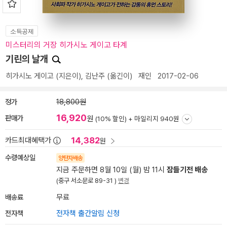
소득공제
미스터리의 거장 히가시노 게이고 타계
기린의 날개
히가시노 게이고
(지은이),
김난주
(옮긴이)
재인
2017-02-06
정가
18,800원
16,920
판매가
원
(10% 할인) +
마일리지 940원
14,382
카드최대혜택가
원
수령예상일
양탄자배송
지금 주문하면 8월 10일 (월) 밤 11시
잠들기전 배송
(중구 서소문로 89-31 )
변경
배송료
무료
전자책
전자책 출간알림 신청