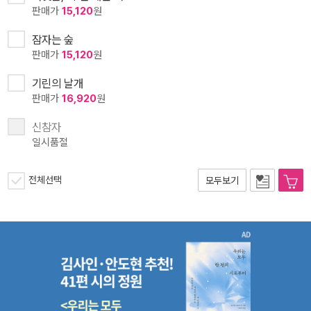
판매가
15,120
원
잠자는 숲
판매가
15,120
원
기린의 날개
판매가
16,920
원
신참자
일시품절
전체선택
모두보기