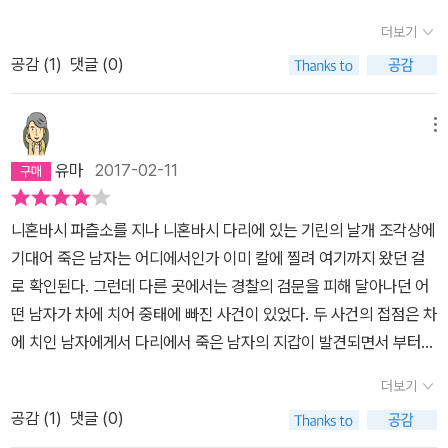
따뜻했다. 소설은 한 남자가 칼에 맞고 니혼바시 다리 중간에 있는 기
휘둘려 쉬이 상처를 주는 이웃들..하나의 사회를 오롯이 이 책속에 담
겁 읽게 될 것 같습니다. 한 페이지를 넘길 때마다 아쉬움이 잔뜩 묻어
더보기
린조각상에 기대어 쓰러져 있는 것을 근처 순경이 발견하는 장면으로
아둔것 같아 슬프면서도 반성하게 된 계기가 된 것도 같다.쉬이 남을
나겠지만 말입니다.
공감 (
1
)
댓글 (0)
시작한다. 갑작스런 사건으로 그와 연관된 등장인물들이 대거 나오지
판단해서 모욕해선 안된다는 것. 용서를 구하는 것과 덮는 것의 무게
만 몰입을 방해할 정도는 아니다.용의자로 추정되는 인물도 나타나고
감.히가시노의 소설을 기다린 보람을 보상받은 기분인데 왜 이리 무
빠른 전개를 보여주는 <기린의 날개> 추천해줄만큼 재미있었다.
거운 기분이 드는지 모르겠다.소설속의 상처받은 이들을 위해 알지
메뉴
못하는 누군가를 위해 기도라도 해주고 싶은 기분이 드는 순간이다.
유마
2017-02-11
니혼바시 파츨소를 지나 니혼바시 다리에 있는 기린의 날개 조각상에
기대어 죽은 남자는 어디에서인가 이미 칼에 찔려 여기까지 왔던 걸
로 확인된다. ​그런데 다른 곳에서는 경찰의 검문을 피해 달아나던 어
떤 남자가 차에 치어 중태에 빠진 사건이 있었다. ​​​두 사건의 접점은 차
에 치인 남자에게서 다리에서 죽은 남자의 지갑이 발견되면서 부터이
다. 단순 강도 살인인가, ​왜 다리에서 죽은 남자는 파출소를 지나치
더보기
면서 경찰의 도움을 구하지 않았을까. ​차치남의 의식이 돌아오지 않
공감 (
1
)
댓글 (0)
은 상태에서 추정만 할 뿐 미스터리가 실질적으로 해소되는 게 아닌