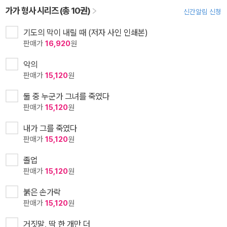
가가 형사 시리즈 (총 10권)
신간알림 신청
기도의 막이 내릴 때 (저자 사인 인쇄본)
판매가
16,920
원
악의
판매가
15,120
원
둘 중 누군가 그녀를 죽였다
판매가
15,120
원
내가 그를 죽였다
판매가
15,120
원
졸업
판매가
15,120
원
붉은 손가락
판매가
15,120
원
거짓말, 딱 한 개만 더