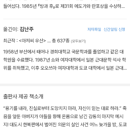
들어섰다. 1985년 『방과 후』로 제31회 에도가와 란포상을 수상하며
그건 당신이 그 아이들에게 잘못된 것을 가르쳤기 때문이야. 잘못을
데뷔했다. 1999년 『비밀』로 제52회 일본추리작가협회상, 2006년
저질러도 어물쩍 넘어가면 다 해결된다고 말이지. 3년 전 당신은 세
『용의자 X의 헌신』으로 제134회 나오키상과 제6회 본격미스터리대
아이에게 그렇게 가르쳤어. 그래서 스기노가 똑같은 잘못을 반복한
옮긴이:
김난주
저자파일
신간알림 신청
상 소설 부문상, 2012년 『나미야 잡화점의 기적』으로 제7회 중앙공
거야. -p.411
론문예상, 2013년 『몽환화』로 제26회 시바타 렌자부로상, 2014년
최근작 :
<아저씨 우산>
… 총 637종
(모두보기)
『기도의 막이 내릴 때』로 제48회 요시카와 에이지 문학상을 수상했
말이지 않은 내게도 책임이 있어. 우리 둘 다 잘못잊. 그러니까 둘이
1958년 부산에서 태어나 경희대학교 국문학과를 졸업하고 같은 대
다. 그 밖의 작품으로는 『백야행』, 『라플라스의 마녀』, 『가면산장 살
사과하러 가는 거잖아 -p.419
학원을 수료했다. 1987년 쇼와 여자대학에서 일본 근대문학 석사 학
인사건』, 『녹나무의 파수꾼』, 『당신이 누군가를 죽였다』, 『가공범』 등
위를 취득했고, 이후 오오쓰마 여자대학과 도쿄 대학에서 일본 근대
이 있다. 1998년 『탐정 갈릴레오』를 시작으로 2026년 7월 기준 총
문학을 연구했다. 현재 일본 문학 전문 번역가로 활동 중이다. 옮긴 책
열 권이 발표된 ‘갈릴레오’는 히가시노 게이고를 대표하는 시리즈다.
으로 『냉정과 열정 사이 Rosso』, 『반짝반짝 빛나는』, 『낙하하는 저
일본 최초의 노벨상 수상자 유카와 히데키의 이름을 따온 것으로 알
녁』, 『홀리 가든』, 『좌안 1·2』, 『제비꽃 설탕 절임』, 『소란한 보통날』,
려진 시리즈 주인공 ‘유카와 마나부’는 형사가 아닌 물리학자 겸 대학
출판사 제공 책소개
『부드러운 양상추』, 『수박 향기』, 『하느님의 보트』, 『우는 어른』, 『울
교수다. 이성과 논리를 중시하는 이 천재 물리학자는 사건의 동기나
“용기를 내라, 진실로부터 도망치지 마라, 자신이 믿는 대로 하라.” 죽
지 않는 아이』, 『등 뒤의 기억』, 『즐겁게 살자, 고민하지 말고』, 『저물
이면보다는 ‘어떻게’에 몰두하여 문제를 해결한다. 이러한 특성 때문
음을 앞둔 아버지가 아들을 향해 온몸으로 남긴 감동의 마지막 메시
듯 저물지 않는』, 『도토리 마을의 모자 가게』, 『도토리 마을의 빵집』,
에 그간 철저히 가려졌던 유카와의 개인사와 인간성이 마침내 『투명
지! 대도시 한복판에서 벌어진 의문의 살인 사건 어느 늦가을 밤, 도쿄
『도토리 마을의 경찰관』, 『까만 크레파스와 요술가게』, 『누에콩의 기
한 나선』에서 밝혀지며 시리즈는 일대 전환을 맞는다. 2026년 7월 2