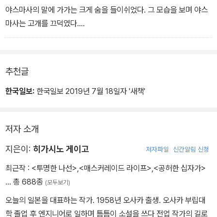
야스마사의 말에 가가는 크게 숨을 들이쉬었다. 그 모습을 보며 야스
마사는 고개를 끄덕였다.
“지금의 내 말로 당신도 답을 얻었겠지요? 감식과에 의뢰하는 수고를
덜 수 있겠군요.”
그리고 야스마사는 손안의 스위치를 바라보았다. 이제 더 이상 망설
추천글
일 것은 없었다. 진상은 완전히 밝혀진 것이다.
“무슨 말이에요?” 가요코의 목소리가 높아졌다.
한국일보:
한국일보 2019년 7월 18일자 '새책'
“똑똑히 설명해주셔야죠!” 준이치가 소리쳤다. 눈에 핏발을 세우고
있었다.
저자 소개
야스마사는 피식 웃었다.
“이제 더 이상 너희는 아무 말 안 해도 돼. 답은 나왔어.”
지은이:
히가시노 게이고
저자파일
신간알림 신청
“어떻게 나왔다는 거야!”
최근작 :
<투명한 나선>
,
<매스커레이드 라이프>
,
<공허한 십자가>
“보면 알아.” 야스마사는 양손에 든 스위치를 천천히 얼굴 높이까지
… 총 688종
(모두보기)
들어 올렸다. “자, 살아남는 건 둘 중 누구일까?”
_ 제6장 3
오늘의 일본을 대표하는 작가. 1958년 오사카 출생. 오사카 부립대
학 졸업 후 엔지니어로 일하며 틈틈이 소설을 쓰다 전업 작가의 길로