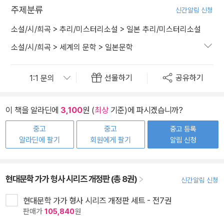
주제분류
신간알림 신청
소설/시/희곡
>
추리/미스터리소설
>
일본 추리/미스터리소설
소설/시/희곡
>
세계의 문학
>
일본문학
선물하기
공유하기
이 책을 알라딘에
3,100
원 (
최상
기준)에 파시겠습니까?
중고
중고
중고 등록
알라딘에 팔기
회원에게 팔기
알림 신청
현대문학 가가 형사 시리즈 개정판 (총 8권)
신간알림 신청
현대문학 가가 형사 시리즈 개정판 세트 - 전7권
판매가
105,840
원