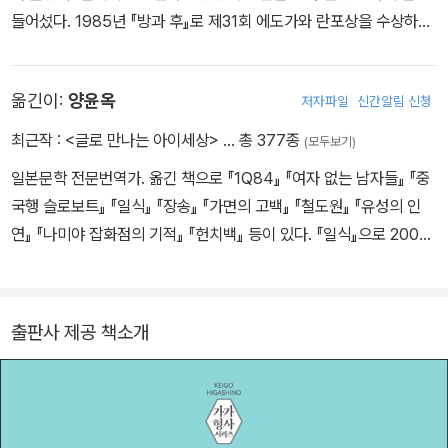
들어섰다. 1985년 『방과 후』로 제31회 에도가와 란포상을 수상하며
데뷔했다. 1999년 『비밀』로 제52회 일본추리작가협회상, 2006년
『용의자 X의 헌신』으로 제134회 나오키상과 제6회 본격미스터리대
옮긴이:
양윤옥
저자파일
신간알림 신청
상 소설 부문상, 2012년 『나미야 잡화점의 기적』으로 제7회 중앙공
론문예상, 2013년 『몽환화』로 제26회 시바타 렌자부로상, 2014년
최근작 :
<글로 만나는 아이세상>
… 총 377종
(모두보기)
『기도의 막이 내릴 때』로 제48회 요시카와 에이지 문학상을 수상했
일본문학 전문번역가. 옮긴 책으로 『1Q84』 『여자 없는 남자들』 『중
다. 그 밖의 작품으로는 『백야행』, 『라플라스의 마녀』, 『가면산장 살
국행 슬로보트』 『일식』 『장송』 『가면의 고백』 『철도원』 『유성의 인
인사건』, 『녹나무의 파수꾼』, 『당신이 누군가를 죽였다』, 『가공범』 등
연』 『나미야 잡화점의 기적』 『헌치백』 등이 있다. 『일식』으로 2005
이 있다. 1998년 『탐정 갈릴레오』를 시작으로 2026년 7월 기준 총
년 일본 고단샤가 수여하는 노마문예번역상을 수상했다.
열 권이 발표된 ‘갈릴레오’는 히가시노 게이고를 대표하는 시리즈다.
일본 최초의 노벨상 수상자 유카와 히데키의 이름을 따온 것으로 알
려진 시리즈 주인공 ‘유카와 마나부’는 형사가 아닌 물리학자 겸 대학
출판사 제공 책소개
교수다. 이성과 논리를 중시하는 이 천재 물리학자는 사건의 동기나
이면보다는 ‘어떻게’에 몰두하여 문제를 해결한다. 이러한 특성 때문
에 그간 철저히 가려졌던 유카와의 개인사와 인간성이 마침내 『투명
한 나선』에서 밝혀지며 시리즈는 일대 전환을 맞는다. 2026년 7월 2