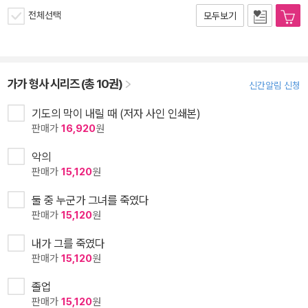
전체선택
모두보기
가가 형사 시리즈 (총 10권)
신간알림 신청
기도의 막이 내릴 때 (저자 사인 인쇄본)
판매가
16,920
원
악의
판매가
15,120
원
둘 중 누군가 그녀를 죽였다
판매가
15,120
원
내가 그를 죽였다
판매가
15,120
원
졸업
판매가
15,120
원