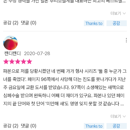
은 수상 경력을 가진 일본 추리소설계를 대표하는 최고의 베스트셀러
가가는 이 사건이 타살임을 밝혀내고, 소노코의 오빠가 복수하는 잘
작가이다. 그런 작가의 소설에 자주 등장하는 형사 가가 교이치로의
못을 범하지 않도록 막기 위해 애쓴다. 이후 용의자는 소노코의 연인
더보기
캐릭터를 단번에 알 수 있게 해주는 작품<둘 중 누군가 그녀를 죽였
이었던 준이치와 친구였던 가요코로 밝혀지지만, 둘 중 누가 진범인
공감 (
2
)
댓글 (0)
다>를 만나보았다. 총 10권의『가가 형사 시리즈』중 한 권이다. 본문
지 알 수 없는 상황이 반복된다. 대부분의 사건은 살인현장에서 증거
에 들어가 전 이 책은 가가 교이치로 형사를 자세하게 소개해주고 있
들을 감춘 소노코의 오빠 야스마사가 풀어가지만 결정적인 증거는 가
다. 그가 형사가 된 까닭부터 그의 성격까지 섬세하게 알려주고 있다.
메뉴
가가 제시한다. 이야기는 끝까지 범인을 특정할 수 없는 채 끝이 난다.
여기서 가가 형사는 '냉철한 머리, 뜨거운 심장, 빈틈없이 날카로운 눈
하지만 이 책 말미에도 추리 안내서가 있다. 여기를 보면 범인이 누군
캔디캔디
2020-07-28
매'를 가진 뛰어난 형사로 묘사되고 있다. 그런데 여기에서 가가 형사
인지 대충 짐작이 긴다. 이처럼 이 책은 추리게임처럼 독자가 범인을
의 가장 특별한 성격으로 묘사된 한 가지는 '인간에 대한 따뜻한 배
추리할 수 있게 돼 있다. 나는 추리소설을 읽을 때 범인이 누구일지 크
파본으로 저를 당황시켰던 네 번째 가가 형사 시리즈 '둘 중 누군가 그
려'이다. 차가운 이성과 지성으로 뛰어난 추리를 하는 형사 가가에게
게 고민하지 않으면서 작가의 이야기를 따르는 편이라서 이 책처럼
녀를 죽였다'. 페이지 96쪽에서 사망해 더는 진도를 못나가다가 지난
따뜻한 인간미가 있다는 것이다. 전체 시리즈에서는 어떤 모습일지
범인이 밝혀지지 않았을 때에는 뒤통수를 한 방 맞은 느낌이었다. 따
주 금요일에 교환 도서를 받았습니다. 97쪽이 소생해있는 새책으로
모르겠지만 이번 작품에서는 정말 정확한 표현이라고 생각한다. 누이
라서 이 책은 처음 읽을 때부터 사건이 현장을 머릿속에 그리면서 읽
심폐수술 받으며 완독하니 어째 더 재미가 있구요. 파본나 있던 페이
동생 소노코를 잃은 오빠 야스마사의 복수를 감지하고 그를 막기 위
는 것이 좋다. 아무튼 추리소설가들은 대단하다. 물론 모든 작가들이
지의 끝 단어와 첫 단어 '미안해 새'도 영영 잊지 못할 것 같습니다 ㅎ
해 인간적으로 다가서려 노력하는 가가의 모습에서 차가운 형사보다
대단하긴 하다. 더운 여름이 몰입해서 읽을 수 있는 작품 중 하나였다.
ㅎㅎ​유바 가요코와 소노코는 고등학생 때부터 단짝 친구입니다. 허물
는 따뜻한 친구의 모습을 볼 수 있을 것이다.​​이야기의 시작은 도쿄에
더보기
없이 속내를 터놓는 두 사람이기에 알고 보니 굉장한 부자였던 지금
혼자 사는 누이동생 소노코의 평상시와는 다른 전화 한 통에서 시작
공감 (
2
)
댓글 (0)
의 남자친구를 소개하는 일에도 소노코는 망설임이 없어요. 소노코와