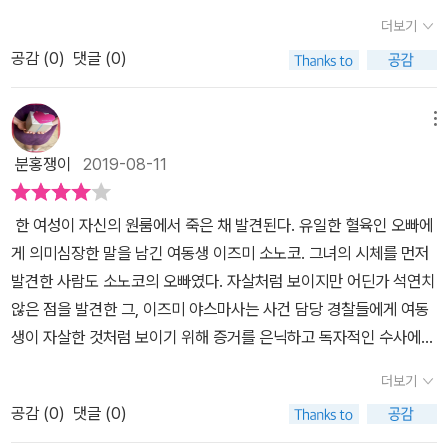
노력에도 불구하고 헛점을 놓치지 않는 가가형사가 있었으니 동생의
었다. 고등학교 때부터 알고 지낸 가요코다.하지만 이것이 비극의 시
러던 중 거리에서 고양이 그림을 판매하는 청년 화가 준이치를 만나
더보기
죽인 범인을 자신이 잡고 싶어 경찰과 단독으로 사건을 파헤치는 야
작일 줄이야...여친의 친구를 사랑했네! 어느 날 소노코는 오빠 야스마
급속히 사랑에 빠지고 결혼까지 꿈꾸게 된다. 그러던 어느날 소노코
스마사와 그런 야스마사를 간파하고 있는 가가 형사의 이야기가 흥미
공감 (
0
)
댓글 (0)
사에게 전화를 걸어 믿었던 상대에게 배신을 당했다며 그다음 날 고
는 준이치에게 학교 동창이자 절친인 가요코를 소개시켜주고, 비극은
로웠던 <둘 중 누군가 그녀를 죽였다> ​야스마사가 지목한대로 범인
향으로 내려가겠다고 말한다. 하지만 그녀는 오빠에게 가지 않았다,
그렇게 시작되었다. 준이치와 가요코가 눈이 맞아버린 것. 소노코가
은 소노코의 연인이었던 준이치일까 아니면 친구인 가요코일까? 범
아니 갈 수 없었다.나이 차가 제법 나는 동생에게 심상치 않은 일이 생
메뉴
둘의 사이를 알아챘을 때는 이미 늦어버린 상황. 허망함과 절망감에
인의 행방이 궁금해서 역시 책을 덮지 못하는 가가형사 시리즈, 30년
겼다고 느낀 야스마사는 그녀의 집을 찾았다가 싸늘하게 식은 동생을
소노코는 금요일 저녁 친오빠 야스마사에게 전화를 걸어 죽고 싶다는
분홍쟁이
2019-08-11
의 가가형사 시리즈가 이번 10번째 작품으로 막을 내린다고하니 가
발견한다. 사건 현장을 보고 그녀가 살해당했음을 직감한 그는 경찰
의미심장한 말을 남긴다. 그리고 주말이 지난 월요일, 전화를 받지 않
가형사 4번째 이야기인 이 소설도 남다르게 다가와졌던 것 같다.​
의 신분을 십분 활용해 직접 복수할 것을 맹세한다.그는 증거를 은폐
는 소노코를 걱정한 야스마사는 소노코의 집을 찾고, 그곳에서 싸늘
한 여성이 자신의 원룸에서 죽은 채 발견된다. 유일한 혈육인 오빠에
하고, 현장을 조작하고, 증거를 수집해 독자적으로 움직여 용의자를
하게 식어버린 동생의 주검과 마주한다.....초반 사건의 도입부는 그야
게 의미심장한 말을 남긴 여동생 이즈미 소노코. 그녀의 시체를 먼저
둘로 좁힌다. 하나는 여동생의 가장 가까운 친구, 또 하나는 옛 연인.
말로 '김건모'의 [잘못된 만남] 같은 진부한 시작이다. 야스마사는 동
발견한 사람도 소노코의 오빠였다. 자살처럼 보이지만 어딘가 석연치
둘 중 누군가 그녀를 죽였다.여기서 가가가 멍하니 있으면 되겠나, 그
생의 집에서 발견한 몇가지 정황들로 자살이 아닌 살인사건임을 직감
않은 점을 발견한 그, 이즈미 야스마사는 사건 담당 경찰들에게 여동
역시 독자적으로 움직인다.독자적으로 움직인 두 사람의 사건 조사,
한다. 교통경찰인 야스마사는 동생을 죽인 진범을 자신이 밝혀내기로
생이 자살한 것처럼 보이기 위해 증거를 은닉하고 독자적인 수사에
과연 어떤 결론에 다다를까. 파괴에는 반드시 메시지가 있어요.그건
작심하고, 타살로 보이는 증거들을 은폐한뒤 경찰에 신고한다. 물론
나선다. 그 과정에서 용의자로 떠오른 전 애인 쓰쿠다 준이치와 소노
어떤 사건에서도 공통적으로 말할 수 있는 진리예요. 풋풋했던 소노
더보기
경찰은 자살이라는 것에 의구심을 갖지 않지만 오로지 한 명의 형사
코의 절친이었던 유바 가요코. 둘 중 누군가 여동생을 죽인 건 확실한
코와 준이치의 연애담은 초반에 진작 사라졌다.부모님도 안 계신 세
가 사건에 의문을 품는다. 바로 가가 형사였던 것이다. 이제 오빠 야스
공감 (
0
)
댓글 (0)
데 확증을 잡을 수 없다. 그런 야스마사를 바짝 뒤쫓는 형사 가가 교이
상에서 함께 의지하며 자라온 야스마사와 소노코.그러다 야스마사는
마사는 독자적으로 범인을 추적하면서 자살에 의심을 품은 가가 형사