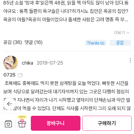
가를 만나게 될까. 이미 시리즈의 대미를 장식할 작품이 출간된 지금
명 야스마사의 이성을 믿고 있기 때문이다. 하지만, 이라고 야스마사
85년 소설 ‘방과 후‘읽은책 48권, 읽을 책 아직도 많이 남아 있다.동
이지만, 그래도 이 시리즈가 영원히 끝나지 않기를 바라는 마음이다.
는 생각했다. 그 형사는 아직 젊다. 그는 인간이라는 존재를 알지 못하
야규오 : 동쪽 들판의 옥구슬은 나다?히가시노 집안은 옥공의 집안?
는 것이다. 인간은 좀더 추하고 비겁하고, 그리고 약하다.분류(교보문
옥공의 아들?옥공의 아들이었으나 출세한 사람은 고려 명종 즉 무신
고)소설 > 일본소설 > 미스터리/스릴러소설기록2026.05.19(火)
란때 낭장(요즘 군대로치면 중대장? 휘하 부대원 이백명, 이백인대장
더보기
(개정판 2쇄)추다.2011.02.15(火) (초판 1쇄)사라.한 줄보석상이 1
인가)으로 이의방의 행동대장이었던 조원정이다.그는 후에 장군, 공
공감 (
36
)
댓글 (16)
00만 원 손해오탈자 (개정판 2쇄)못 찾음확장보석상이 100만 원 손
부상서, 추밀원부사, 동북면병마사까지 올랐다가 1,187년 살해당했
해매번 헷갈리는 문제지만 정답은 ‘보석상이 100만 원 손해‘ 잘 이해
다.kbs 대하드라마 무인시대에서 김주영분이 조원정역을 열연했다.
는 안되지만 그냥 외워야겠다.죄수의 딜레마처음 이 딜레마가 제시되
한국어 번역판을 모아봤다 91권, 빠진게 있을지 모르겠다. 아직도 읽
chika
2019-07-25
메뉴
었을 때 사람들의 반응은 ‘만약 두 사람이 저 조건을 바탕으로 협상을
을 책이 많구나히가시노는 다작의 작가로 유명하다. 85 년 데뷔니까
0725
해서 합심하면 간단하게 해결될 문제 아닌가?‘라고 생각하기도 했는
37년 지났나? 한국번역판만 1년에 2.5권.대단하군 한권 쓰기도 어려
초복때도 중복때도 먹지 못한 삼계탕을 오늘 먹었다. 빠듯한 시간을
데, 얼마 안 가서 이러한 주장은 쉽게 반박되었다. 두 사람이 둘 다 자
울틴디.나오는 작품마다 잘팔리고. 좋겠다.
보며 식당으로 달려갔는데 대기자석까지 있는 그곳은 다행히 점심의
백하지 않기로 합심해도 말로만 그럴 뿐, 배신하는 것이 이득이라는
피크가 지나면서 자리가 나기 시작했고 옆자리의 단체손님과 약간 떨
뒤로가
원론에서 벗어나지 못해서 결국 두 사람 모두 서로를 배신하게 된다.
기
어져 앉아 먹을 수 있었다. 단체도 식사를 시작한지 그리 오래 되지 않
죄수의 딜레마를 뛰어넘은 두 사람의 관계가 대단하다. 도덕적 비난
은 듯 한데, 저 끝 구석탱이에 앉아있는 외국인과 자꾸 눈이 마주쳐
은 피할 수 없겠지만 그들만큼은 진심인 걸까?저자 - 東野圭吾(19
보관함담기
선물하기
장바구니
구매하기
서... 슬그머니 외면하고 있는데 옆에서 누군가가 그 사람에게 왜 안먹
58-)원서 - どちらかが彼女を殺した(1996)구판 - 둘 중 누군가
더보기
냐고 묻는다. 그리고 돌아온 대답은... 암배지테리언. 응? 자칫 내가