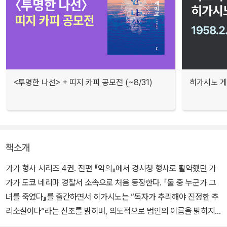
<투명한 나선> + 띠지 카피 공모전 (~8/31)
히가시노 게
책소개
가가 형사 시리즈 4권. 전편 『악의』에서 경시청 형사로 활약했던 가
가가 도쿄 네리마 경찰서 소속으로 처음 등장한다. 『둘 중 누군가 그
녀를 죽였다』를 출간하면서 히가시노는 “독자가 추리해야 진정한 추
리소설이다”라는 신조를 밝히며, 의도적으로 범인의 이름을 밝히지
않은 채 소설을 끝맺는다. 오늘날에는 사회파 미스터리의 대가로 인