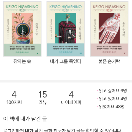
인물로, 작가 자신이 가장 사랑하는 캐릭터이자 그의 페르소나라고
불린다. 1986년, 20대 후반의 풋풋한 신인 작가 히가시노가 자신의
두 번째 책인 『졸업』에서 처음 등장시켰던 대학생 ‘가가 교이치로’는,
이후 『잠자는 숲』(1989)에서 형사로 변신해 10권의 작품에서 활약
했다. 각 권에서 가가가 형사로서 성장하는 모습은 곧 그를 탄생시킨
추리소설가 히가시노의 변화, 발전을 보여주는 하나의 지표로서 기능
한다. 탄탄한 트릭의 재미를 선사하는 『졸업』에서 시작해, 히가시노
잠자는 숲
내가 그를 죽였다
붉은 손가락
표 로맨틱 미스터리의 첫 주자 『잠자는 숲』, 마지막까지 범인의 정체
가 밝혀지지 않는 전무후무한 구성의 『둘 중 누군가 그녀를 죽였다』
(1996) 등 초기 작품군에서는 가가의 놀라운 추리력 속에서 작가의
거침없는 발상과 솜씨를 맛볼 수 있다. 또한 90여 권에 이르는 히가
읽고 싶어요 6명
4
15
4
시노 전 작품을 통틀어 최고의 걸작 중 하나로 꼽히는 『악의』(1996)
읽고 있어요 4명
100자평
리뷰
마이페이퍼
에서 ‘인간의 심리를 가장 완벽하게 꿰뚫는 한 편의 드라마’ 같은 추리
읽었어요 48명
소설을 쓰는 독보적인 작가로서의 면모를 확고히 보여주었으며, 나오
이 책에 내가 남긴 글
키상 수상 이후의 첫 작품인 『붉은 손가락』(2006)에서 사회파 미스
로그인하면 내가 남긴 글과 친구가 남긴 글을 확인할 수 있습니다.
터리의 대가로 불리는 히가시노 문학이 정점에 이르렀음을 느낄 수