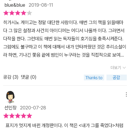
서 미리 예고하고 있듯이 이 소설에서 주요 용의자는 두 명이다. 둘 중
blue&blue
2019-08-11
누군가 그녀를 죽였는지를 추리하는 것만으로는 400쪽 분량의 소설
을 채우기 어렵다고 느꼈는지, 작가는 여기에 또 다른 탐정 하나를 더
히가시노 게이고는 정말 대단한 사람이다. 매번 그의 책을 읽을때마
한다. 바로 가가 형사와는 별개로 사건의 진실을 추리하는 피해자의
다 그 많은 설정과 사건의 아이디어는 어디서 나올까 이다. 그러면서
오빠 야스마사다. 히가시노 게이고의 소설에는 이런 식으로 피해자
다작을 한다. 그런데도 매번 읽는 독자들의 호기심을 충족시켜준다.
(때로는 가해자)의 유족이 경찰에 사건 수사를 일임하지 않고 직접 수
그럼에도 불구하고 이 책에 대해서 내가 안타까웠던 것은 추리소설이
사를 하는 경우가 종종 있다. (예 : <백조와 박쥐>)사랑하는 사람을
라 하면, 기나긴 쫓음 끝에 범인이 누구라는 것을 직접적으로 보여줘
죽게 한 범인을 스스로 찾아내 복수하고 싶은 유족의 마음은 이해하
야 하는 것 아닌가? 그런데 이 책은 끝까지 우리에게 함구한다. 물론
지만, 법치주의 사회에서 사적제재는 용인되기 어렵고, 무엇보다 전
더보기
범인이 누구일지에 대해 집약해서 보여준다. 그들일수밖에 없는 증거
문 수사기관이 아닌 일반인이 경찰도 찾기 힘든 범인을 찾아내기란
공감 (
3
)
댓글 (0)
들을 제시하고 있기는 하다. 그렇지만 독자에게 범인을 맞춰봐라 하
쉬운 일이 아닐 것이다. 그런 점에서 이 소설을 읽는 내내 야스마사의
는 것은 약간 불친절한 것이 아닐까 싶었다. 그래도 재미있었다. 여동
심정에는 공감하지만 그가 성공하기를 응원하기는 어려웠는데, 가가
생이 오빠에게 믿었던 이에게 배신당했다면서 떠나겠다고 전화를 해
메뉴
형사가 적절한 타이밍에 나타나 야스마사가 돌이킬 수 없는 선택을
왔다. 그러나 그녀는 오지 않고. 뭔가 이상함을 깨달은 오빠는 동생의
하지 못하게 막아주고 진범도 찾는 데에도 성공해 안심했다. (가가 형
선인장
2020-07-28
집으로 가고. 항상 찜찜하고 불길하다 싶으면 그 예감을 적중한다. 동
사가 히가시노 게이고가 만든 다른 형사 또는 탐정 캐릭터에 비해 인
생은 죽어있었다. 그렇지만 여기서 오빠는 의외의 행동을 한다. 동생
정이 많은 캐릭터로 인식된 건 이때부터 일지도 모르겠다.)가가 형사
표지가 멋지게 바뀐 개정판이다. 이 책은 <내가 그를 죽였다>처럼
의 타살을 보여줌직한 것들을 숨긴다. 그리고 동생의 죽음이 자살인