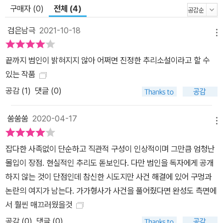
구매자 (0)
전체 (4)
다”라는 신조를 밝히며, 의도적으로 범인의 이름을 밝히지 않은 채 소
설을 끝맺는다. 오늘날에는 사회파 미스터리의 대가로 인식되는 히가
검은남극
2021-10-18
메뉴
시노이지만, 이 작품에는 본격 미스터리를 향한 추리소설가의 변함없
는 애정이 듬뿍 담겨 있다. 끝까지 밝혀지지 않는 범인, 당신은 누구인
끝까지 범인이 밝혀지지 않아 어쩌면 진정한 추리소설이라고 할 수
지 알아낼 수 있겠는가! 출판 당시, 범인이 누구냐는 문의 전화로 출판
있는 작품
사를 마비시켰던 문제작 자신의 원룸에서 죽은 채 발견된 여자. 사체
공감 (
1
)
댓글 (0)
를 최초로 발견한 오빠는 동생이 살해당했음을 간파하고 직접 복수할
것을 맹세하며 증거를 은폐한다. 그는 독자적 수사를 통해 용의자를
쑴쑴쑴
2020-04-17
둘로 좁힌다. 바로 여동생의 옛 연인과 오랜 친구, 둘 중 누군가 그녀
메뉴
를 죽였다! 여기까지의 줄거리만 보면 히가시노의 작품치고는 조금
잡다한 사족없이 단순하고 직관적 구성이 인상적이며 그만큼 엄청난
단순하지 않은가, 하고 슬며시 의문이 들 수 있다. 하지만 이는 어디까
몰입이 장점. 현실적인 추리도 돋보인다. 다만 범인을 독자에게 공개
지나 추리에 방해가 되는 부분은 과감하게 생략하겠다는 작가의 엄밀
하지 않는 것이 단점인데 참신한 시도지만 사건 해결에 있어 구멍과
한 계산에 따른 것. 히가시노는 단순하면서도 교묘한 구성으로, 평범
논란의 여지가 남는다. 가가형사가 사건을 풀어줬다면 완성도 측면에
한 추리 게임과는 분명하게 선을 긋는 작품을 창조했다. 복수를 결행
서 훨씬 매끄러웠을것
하려는 경찰과 그를 막기 위해 나선 가가 형사, 그리고 두 용의자가 밀
공감 (
0
)
댓글 (0)
고 당기는 줄다리기는 시종일관 긴박한 분위기를 자아낸다. 그리고