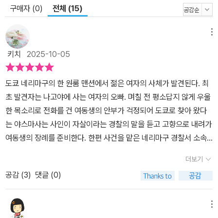
구매자 (0)
전체 (15)
이 생겼다고 느낀 경찰 야스마사는 그녀의 집을 찾았다가 싸늘하게
식은 동생을 발견한다. 사건 현장에서 그녀가 살해당했음을 직감한
메뉴
그는 직접 복수할 것을 맹세하며 증거를 은폐하고, 독자적인 현장 검
증을 통해 용의자를 둘로 좁힌다. 하나는 여동생의 가장 가까운 친구,
키치
2025-10-05
또 하나는 옛 연인. 둘 중 누군가 그녀를 죽였다. 삶의 희망을 잃고 복
수심에 이성을 잃어가는 오빠와 그의 처연한 복수를 저지하기 위해
도쿄 네리마구의 한 원룸 맨션에서 젊은 여자의 사체가 발견된다. 최
동분서주하는 가가 형사. 사건이 반전에 반전을 거듭하는 가운데 이
초 발견자는 나고야에 사는 여자의 오빠. 며칠 전 평소답지 않게 우울
제 가가 형사가 찾아낸 모든 단서를 토대로 진실을 밝히는 것은 독자
한 목소리로 전화를 건 여동생의 안부가 걱정되어 도쿄로 찾아 왔다
의 몫으로 남는다.
는 야스마사는 사인이 자살이라는 경찰의 말을 듣고 고향으로 내려가
여동생의 장례를 준비한다. 한편 사건을 맡은 네리마구 경찰서 소속
형사 가가 교이치로는 사인이 자살일 리 없다고 확신하고 죽은 여자
더보기
의 주변을 탐문하기 시작한다. 그러다 뜻밖의 인물이 사건의 진상을
공감 (
3
)
댓글 (0)
가리고 있다는 사실을 알게 되는데...히가시노 게이고의 가가 형사 시
리즈 제4권 <둘 중 누군가 그녀를 죽였다>는 용의자 중에 누가 범인
인지를 찾는 것이 목적인 전형적인 '후더닛' 계열의 소설이다. 제목에
메뉴