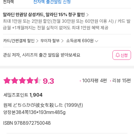
전자책
전자책 출간알림 신청
알라딘 만권당 삼성카드, 알라딘 15% 청구 할인
최대 1만원 또는 2만원 할인(전월 30만원 또는 60만원 이용 시) / 카드 발
급월 +1개월까지는 전월 실적이 없어도 최대 1만원 혜택 제공
카드/간편결제 할인
무이자 할부
소득공제 690원
관심 저자, 시리즈의 출간 알림을 받아보세요
신청
9.3
100자평 4편
리뷰 15편
세일즈포인트
1,904
원제 どちらかが彼女を殺した (1999년)
양장본
384쪽
136*193mm
485g
ISBN 9788972750048