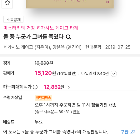
소득공제
미스터리의 거장 히가시노 게이고 타계
둘 중 누군가 그녀를 죽였다
히가시노 게이고
(지은이),
양윤옥
(옮긴이)
현대문학
2019-07-25
정가
16,800원
15,120
판매가
원
(10% 할인) +
마일리지 840원
12,852
카드최대혜택가
원
수령예상일
양탄자배송
오후 1시까지 주문하면 밤 11시
잠들기전 배송
(중구 서소문로 89-31 )
변경
배송료
무료
이 도서는 <
둘 중 누군가 그녀를 죽였다
>의 개정판입니다.
구판 보기