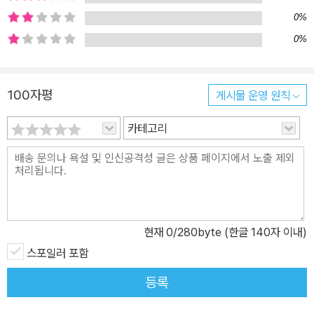
가시노 게이고였기 때문에, 그리고 우리 독자에게 성큼 옮겨온 책이
0%
었기 때문에 가능한 일이었다. 옮긴이 양윤옥, <가가 형사 시리즈>
0%
개정판에 부쳐 『졸업』 청년 히가시노 게이고의 풋풋한 청춘 미스터리
『잠자는 숲』 히가시노 게이고의 ‘헌신적 사랑’, 그 정점에 선 로맨틱
100자평
게시물 운영 원칙
미스터리 『악의』 인간의 마음속 어두운 이면을 파헤치는 히가시노 게
이고 문학의 최고봉 『둘 중 누군가 그녀를 죽였다』 순수 추리의 정점
카테고리
을 추구한 히가시노 게이고 궁극의 본격 미스터리 『내가 그를 죽였
다』 히가시노 게이고와 독자의 한판 추리 대결 『거짓말, 딱 한 개만
더』 현대 사회의 병폐를 날카롭게 파고드는 작가, 히가시노 게이고 문
학의 응축 『붉은 손가락』 장르를 초월한 히가시노 게이고의 걸작 휴
먼 미스터리 복수를 맹세한 경찰과 그를 막으려는 가가 형사의 숨 막
현재
0
/280byte (한글 140자 이내)
히는 대결 순수 추리의 정점을 추구한 히가시노 게이고 궁극의 본격
미스터리 『둘 중 누군가 그녀를 죽였다』는 <가가 형사 시리즈> 4번
스포일러 포함
째 작품으로, 전편 『악의』에서 경시청 형사로 활약했던 가가가 도쿄
등록
네리마 경찰서 소속으로 처음 등장한다. 『둘 중 누군가 그녀를 죽였
다』를 출간하면서 히가시노는 “독자가 추리해야 진정한 추리소설이