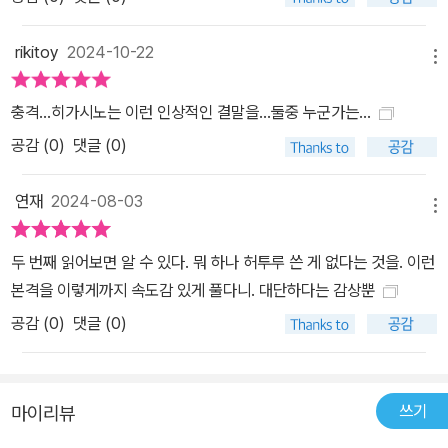
드디어 둘 중 누가 그녀를 죽였는지가 밝혀지려는 결정적인 순간, 이
rikitoy
2024-10-22
야기는 끝이 난다. 히가시노는 일부러 범인의 이름을 밝히지 않고 결
메뉴
정적인 단서를 독자가 직접 찾아내도록 한다(부록으로 수록된 평론가
니시가미 신타의 「봉인 해설서」에서는 이 단서들을 다시금 환기해주
충격…히가시노는 이런 인상적인 결말을…둘중 누군가는…
고 있다). 독자라는 존재가 정말 ‘추리’를 하는가 하는 의문에서 시작
공감 (
0
)
댓글 (0)
된 이 작품은, 이야기의 중심에 공백을 둠으로써 독자의 상상을 자연
스럽게 이끌어내는 히가시노 게이고이기에 가능했다. 처음 출판될 당
연재
2024-08-03
메뉴
시, 출판사로 범인이 누구냐는 문의 전화가 쇄도했을 만큼 많은 이들
에게 큰 충격을 주었으며, 이에 출판사에서는 ‘답변 매뉴얼’까지 만들
두 번째 읽어보면 알 수 있다. 뭐 하나 허투루 쓴 게 없다는 것을. 이런
어야 했다. 지금도 심심치 않게 범인을 알려달라는 독자 질문들을 찾
본격을 이렇게까지 속도감 있게 풀다니. 대단하다는 감상뿐
아볼 수 있는 이 작품은, 『내가 그를 죽였다』와 더불어 독자가 직접 나
공감 (
0
)
댓글 (0)
서서 사건의 진상을 파헤쳐야만 하는, 그야말로 궁극의 본격 미스터
리이다. 줄거리 도쿄에서 홀로 직장 생활을 하던 소노코, 그녀가 어느
날 오빠 야스마사에게 전화를 걸어온다. 믿었던 상대에게 배신을 당
쓰기
마이리뷰
했다며 그다음 날 고향으로 내려가겠다고 한다. 하지만 아무리 기다
려도 그녀는 오지 않는다. 끔찍이 사랑하는 동생에게 심상치 않은 일