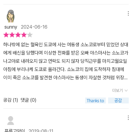
된다. 단 하나뿐인 가족인 여동생과의 심상치 않은 통화는 교통사고
연인 준이치, 가요코의 첫만남. 그 자리에서부터 이거 일이 꼬이는구
를 조사하는 경찰인 오빠 야스마사를 도쿄로 향하게 한다. 그리고 야
나 싶더군요. 가요코와 헤어져 돌아가는 길 준이치의 입에서는 내내
메뉴
스마사는 동생의 자살 현장에 최초 목격자가 된다. 그런데 동생의 자
가요코 멋진 여자, 미인, 신비한 매력, 남자들이 다들 가요코만 쳐다본
살 현장을 처음 발견한 야스마사는 동생의 타살을 확신하고 이상한
sunny
2024-06-16
다는 둥 가요코에 대한 이야기만 쏟아지거든요. 수더분한 외모에 비
행동을 취한다. 증거 인멸. 아니 형사들이 타살의 중요 증거를 찾기 전
사교적인 성격의 소노코와 비교하면 연예인 지망생이었던데다 방송
에 자신이 챙긴다. 경찰인 자신이 직접 범인을 잡겠다는 야스마사의
하나밖에 없는 혈육인 도쿄에 사는 여동생 소노코로부터 믿었던 상대
국 근무 이력까지 있는 가요코는 눈에 띌 수 밖에 없는 사람이지만 뭣
분투는 그렇게 시작된다. 신고를 받고 현장에 도착한 형사들은 자살
에게 배신을 당했다며 이상한 전화를 받은 오빠 야스마사는 소노코가
모르는 제가 봐도 준이치의 칭찬은 너무하다 싶을 정도였어요. 게다
에 무게를 두게 된다. 아니 그럴 수밖에 없었다. 오빠 야스마사의 증언
나고야로 내려오지 않고 연락도 되지 않자 당직근무를 마치고월요일
가 소노코도 알고 있듯이 가요코는 욕심이 많고 화려한 세계에 대한
한마디가 현장을 밀실로 만들어 버렸기 때문이다. 그런데 언제쯤 등
아침에 부리나케 도쿄로 올라간다. 소노코의 집에 도착하자 침대에
욕망이 크지만 일찍이 좌절을 맛본 전적이 있는 사람이거든요. 소노
장하나 기대하며 기다리던 가가 형사가 등장한다. 그것도 자살에 의
이미 죽은 소노코를 발견한 야스마사는 동생이 자살한 것처럼 위장한
코 이 바보 같은 여자가 고양이에게 생선가게를 맡기는 것 같은 형국
심을 품고, 오빠 야스마사의 행적을 뒤따르면서. 증거를 숨기려 하는
상황임을 직감하고 자신이 직접 범인을 찾아 복수하겠다고다짐하는
을 연인과 친구 모두에게 만들어 버린 셈이었죠.​그뒤로부터는 예견된
더보기
야스마사와 찾으려 하는 가가 형사의 신경전이 잔잔한 이야기에 긴장
데...가가 형사 시리즈의 4편(?)인 이 책은 '잠자는 숲' 다음으로 회사
수순으로 이야기가 흘러갑니다. 데이트가 극단적으로 줄고 연락도 없
감을 더해준다. 잔잔하게 흐르던 이야기는 야스마사가 범인의 윤곽을
공감 (
1
)
댓글 (0)
도서실에서 대출해서 읽게 되었다.이 책과 3편(?) '악의'와의 순서에
고 먼저 전화를 해도 시큰둥 말이 없는 준이치는 기어이 집으로 찾아
잡으면서 급하게 흘러가게 된다. 그런데 그 급물살은 두 갈래의 물길
대해 확인해 보니 출간 순서는 이 책이 먼저인데 내용상 순서는'악
와 고백해요. 가요코를 좋아한다구요. 아니 사랑한다구요. 벌써부터
에서 표류하게 된다. p.187.야스마사는 확신했다. 그 둘 중 누군가 소
의'가 먼저라고 한다. 암튼 '악의'를 읽은 지가 너무 오래되어서 잘 기
메뉴
바람이 나서 이 둘 소노코를 배신하고 있었던 거에요. 부모님이 돌아
노코를 죽였다ㅡ. 즉 두 명 중 한 명이 범인이라는 것인데 어느 쪽이
억이 나지 않는 상태에서 2편의 기억이 아직은 유효하다 보니 뭔가
가신 후 일찍부터 타지로 나와 사회생활을 한 소노코는 보기와는 달
푸른고양이
2019-08-11