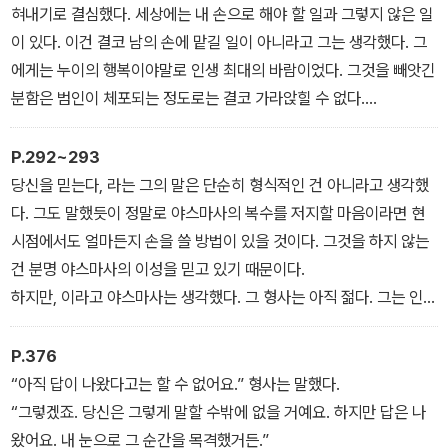
_ 제1장 5
혀내기로 결심했다. 세상에는 내 손으로 해야 할 일과 그렇지 않은 일
이 있다. 이건 결코 남의 손에 맡길 일이 아니라고 그는 생각했다. 그
에게는 누이의 행복이야말로 인생 최대의 바람이었다. 그것을 빼앗긴
분함은 범인이 체포되는 정도로는 결코 가라앉힐 수 없다.
_ 제3장 1
P.292~293
당신을 믿는다, 라는 그의 말은 단순히 형식적인 건 아니라고 생각했
다. 그도 말했듯이 정말로 야스마사의 복수를 저지할 마음이라면 현
시점에서도 얼마든지 손을 쓸 방법이 있을 것이다. 그것을 하지 않는
건 분명 야스마사의 이성을 믿고 있기 때문이다.
하지만, 이라고 야스마사는 생각했다. 그 형사는 아직 젊다. 그는 인간
이라는 존재를 알지 못하는 것이다. 인간은 좀 더 추하고 비겁하고, 그
리고 약하다.
P.376
뜨겁게 이야기하던 가가의 목소리를 야스마사는 머리에서 몰아내려
“아직 답이 나왔다고는 할 수 없어요.” 형사는 말했다.
고 했다. 아무것도 생각하지 않고 오로지 작업에만 몰두하려고 했다.
“그렇겠죠. 당신은 그렇게 말할 수밖에 없을 거예요. 하지만 답은 나
_ 제5장 3
왔어요. 내 눈으로 그 순간을 목격했거든.”