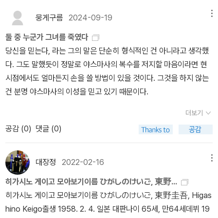
가 개인적인 복수심으로 자신의 미래를 망치지 않기를 바라는 모습이
둘 중 누가 그녀를 죽였는지가 밝혀지려는 결정적인 순간, 이야기는
재미있었고, 범인을 알고 나니 더 재미있었다. 이 작품으로 재미를 봤
담겨 있다. 야스마사와 그를 응원하는 독자 입장에서는 다소 답답했
끝이 난다. 저자는 일부러 범인의 이름을 밝히지 않고 결정적인 단서
뭉게구름
2024-09-19
메뉴
는지 다음 작품도 비슷한 구성의 [내가 그를 죽였다]란다. 기대를 안
을 수도 있겠지만, 개인적인 복수를 완성하고 난 뒤 맞게 될 야스마사
를 독자가 직접 찾아내도록 한다.페이지p.187 야스마사는 확신했다.
할 수가 없구나. ㅎㅎㅎ 이렇게 가가 형사에게 빠져드나보다. 대박!
둘 중 누군가 그녀를 죽였다
의 어두운 미래와 결코 전과는 같을 수 없는 그의 모습을 상상해보면
그 둘 중 누군가 소노코를 죽였다—.p.244 다사카뿐만 아니라 다른
당신을 믿는다, 라는 그의 말은 단순히 형식적인 건 아니라고 생각했
결국 가가의 선택이 옳았음을 알게 된다. 이 작품이 매우 독특한 것은
사람들도 당장 김빠진 표정이 되었다. 대체적으로 경찰관은 추리소설
다. 그도 말했듯이 정말로 야스마사의 복수를 저지할 마음이라면 현
야스마사가 찾아낸 사건의 단서를 모두 제공하면서 범인찾기는 독자
을 별로 읽지 않는다. 현실에서는 소설 같은 범죄 사건은 일어날 수 없
시점에서도 얼마든지 손을 쓸 방법이 있을 것이다. 그것을 하지 않는
에게 맡겼다는 데 있다. 뒤에는 범인의 정체에 대해 결정적인 단서를
다는 것을 잘 알고 있기 때문일 것이다. 살인사건은 일상다반사지만,
건 분명 야스마사의 이성을 믿고 있기 때문이다.
제공하는 내용이 봉인되어 독자가 직접 해제하게 되어 있지만, 개인
시간표 트릭도 없고 밀실도 없고 다잉 메시지 같은 것도 없다. 그리고
적으로 이런 방식은 달갑지 않다! 정신없이 따라왔는데 목표를 놓친
사건 현장은 무슨 외딴섬도 아니고 환상적인 별장도 아니다. 그저 생
더보기
듯한 느낌. 나는 뒷통수를 맞더라도 작가가 친절하게 범인을 알려주
활의 구차함이 느껴지는 싸구려 아파트나 늘 다니는 길거리인 경우가
공감 (
0
)
댓글 (0)
는 쪽이 훨씬 속이 후련하다. 게다가 더 어이없는 것은 봉인을 해제했
대부분이다. 게다가 동기라고 해봤자 대개는 시시해빠진 것이다. ˝나
음에도 범인이 누군지 모르겠어. 이게 뭐야. 나는 어디. 여긴 누구. 결
도 모르게 불끈해서˝라는 게 주로 현실에서 일어나는 사건이다.pp.2
대장정
2022-02-16
메뉴
국 인터넷으로 검색해 납득할만한 해설을 올린 포스트를 본 후에야
92-293 머릿속에서 방금 전에 나눈 가가와의 대화가 되살아났다. 당
이해. 작가에게는 실험적인 작품이었을지라도 이런 것을 싫어하는 독
신을 믿는다, 라는 그의 말은 단순히 형식적인 건 아니라고 생각했다.
히가시노 게이고 모아보기이름 ひがしのけいご, 東野...
자도 있다는 것을 부디 기억해주기를 바란다! 한권 한권 <가가 형사
그도 말했듯이 정말로 야스마사의 복수를 저지할 마음이라면 현시점
히가시노 게이고 모아보기이름 ひがしのけいご, 東野圭吾, Higas
시리즈>를 읽어나가는 재미가 크다. 다음에는 어떤 사건을 마주한 가
에서도 얼마든지 손을 쓸 방법이 있을 것이다. 그것을 하지 않는 건 분
hino Keigo출생 1958. 2. 4. 일본 대판나이 65세, 만64세데뷔 19