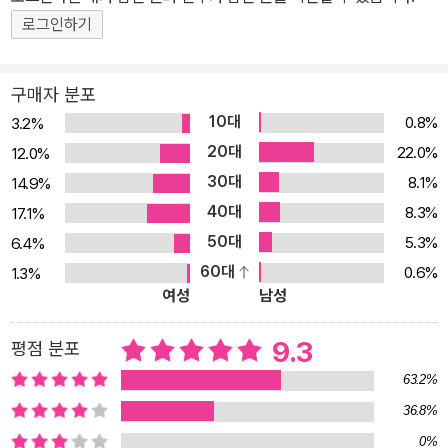
있다. 이번에 현대문학에서 새롭게 선보인 <가가 형사 시리즈> 개정
로그인하기
판은 ‘가가 형사’의 대학 시절부터 네리마 경찰서 소속 형사 시기까지
를 다룬 7권의 작품을 아우른다. 개정판에서 옮긴이 양윤옥은 10여
구매자 분포
년 전 자신의 번역을 대대적으로 수정, 보완했는데, 시대의 흐름에 따
10대
0.8%
3.2%
라 바뀐 한글어문규정을 적용하고 기존 판본의 크고 작은 오류를 바
20대
22.0%
12.0%
로잡은 것은 물론, 권별로 문장 전체를 3,000군데 이상 다듬어 읽는
30대
8.1%
14.9%
맛을 온전히 느낄 수 있도록 했다. 아울러 각 권에 대한 기발한 해석이
40대
8.3%
17.1%
빛나는 그림작가 최환욱의 표지화로 시리즈로서의 통일성을 더하여
50대
5.3%
6.4%
소장 가치를 높였다. 그의 미스터리에는 평범한 삶 속의 뒤틀림을 아
60대
0.6%
1.3%
프게 바라보는 공감이 있고, 명랑하지만 섣부르지 않은 희망이 있
여성
남성
다. 잔혹함에의 호기심이나 배배 꼬인 내성적 기척은 과감히 생략하
는 선 굵은 전개, 추리에의 진지한 실험, 현실을 단단히 짚고 선 치밀
9.3
평점 분포
한 상상력이 세계 독자들의 사랑을 받는 이유일 것이다. 내가 했던 번
63.2%
역 문장을 한 줄 한 줄 수정하면서 말은 시간과 함께 거듭 태어난다는
36.8%
것을 실감했다. 가가 형사 이야기는 이번 개정판으로 신기하게도 바
0%
로 오늘을 사는 소설로 부활했다. 한달음에 세월을 건너뛰는 기적, 히