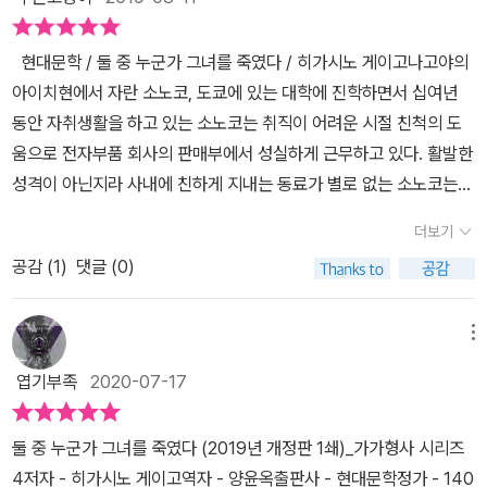
범인인지 밝혀내려는 야스마사 앞에 자꾸만 가가 형사가 나타난다.
연결이 잘 되진 않았다. 2편의 그녀와는 어떻게 되었는지알 수 없는
리 외로움이 많았습니다. 기댈 곳이라곤 남자친구와 단짝 가요코 밖
야스마사 자신의 추리에 조금씩 다가오는 가가 형사 탓에 마음이 바
상태인 게 특히 아쉽다. 암튼 이 책에선 여동생을 잃은 오빠 야스마사
에 없었으니 소노코는 준이치의 말에 발밑이 무너지는 것만 같았을
​ 현대문학 / 둘 중 누군가 그녀를 죽였다 / 히가시노 게이고​​​​​​​나고야의
빠진 야스마사는 범인을 특정 짓기 위해 위험한 방법을 시도한다. 가
가 주연(?)하고 이를가가 형사가 뒷받침하는(?) 형식을 띠고 있다.
거에요. 세상에 남은 유일한 가족인 오빠에게 전화를 한 지난 금요일
아이치현에서 자란 소노코, 도쿄에 있는 대학에 진학하면서 십여년
가 형사는 무언가를 숨기고, 단독으로 수사를 진행하고 있는 피해자
경찰인 야스마사는 동생이 죽은 현장에서 발견한 여러단서를 바탕으
엔 아무래도 그런 상실감이 더욱 컸던 모양이죠? 배신을 당했다고,
동안 자취생활을 하고 있는 소노코는 취직이 어려운 시절 친척의 도
소노코의 오빠 야스마사를 주시하게 된다. 그리고 그에게 인간적으로
로 동생이 자살한 게 아니라 살해되었다고 확신하고 오히려 경찰이
아무도 믿을 수 없다고, 소노코는 기어이 '내가 죽으면 아마 가장 좋을
움으로 전자부품 회사의 판매부에서 성실하게 근무하고 있다. 활발한
다가가 그의 범인 추적을 걱정스럽게 바라본다. 그 와중에서도 정말
자살로 단정하도록살인 증거라 할 수 있는 것들을 자신이 은폐하고
것 같아'라는 섬뜩한 말을 합니다. 경찰인 소노코의 오빠 이즈미는 아
성격이 아닌지라 사내에 친하게 지내는 동료가 별로 없는 소노코는
날카로운 추리력을 보여준다. 야스마사가 가진 증거들을 알지 못하는
가져간다. 법의 심판이 아니라 자신이 사적 복수를 하겠다는 일념 하
무래도 감이 좋은 편이니까요. 이 전화를 마지막으로 동생에게 연락
매일매일이 똑같은 삶 속에서 점심을 먹을 맛있는 가게를 찾는 것이
상황에서도, 작은 정말 사소한 것들을 통해서 진실에 다가서고 있다.
에 범인을 찾기 시작하는데 소노코의 한 명뿐인 절친인 유바 가요코
더보기
이 닿지 않자 곧장 소노코의 집을 찾습니다. 동생의 집 문을 여는 순간
그나마 낙이라면 낙이다. ​그날도 어김없이 혼자 메밀국수를 먹기 위
뛰어난 추리력으로 사건의 진실에 다가서고 있는 형사 가가와 끝까지
와 소노코가 한때사귄 남자 쓰쿠다 준이치로 용의자가 좁혀진다. 제
예감이 맞았다는 걸 알게 되요. 소노코가 가만히 눈을 감고 죽어있었
공감 (
1
)
댓글 (0)
해 얼마전 알게 된 가게로 향하게 되고 그곳에서 젊은 미대생이 그린
야스마사에게 인간적인 배려를 잃지 않는 가가의 인간적인 모습은 가
목 그대로 둘 중 누군가 소노코를 죽였다는 확실한심증을 가지게 되
거든요.​졸업, 잠자는 숲, 악의와는 달리 둘 중 누군가 그녀를 죽였다는
고양이 그림을 보게 된다. 그림을 사고 싶은 마음에 얼마냐고 가격을
가가 왜 히가시노 게이고의 추리 시리즈에서 주인공을 맡고 있는지
는데 둘 중 누가 진짜 범인임을 밝히기는 결코 쉽지 않았다. 게다가 경
굉장히 본격적인 추리소설입니다. 수면제 봉지 두 개, 타이머 스위치,
물어보려는 찰나 회사 동료와 마주치는 바람에 고양이 그림을 사지
알게 해준다. ​ ​책장을 덮으며 범인은 누구라는 거야? 내가 생각하는
메뉴
찰의 공식적인입장인 자살설과는 달리 계속 사건 수사를 진행하는 가
소노코의 몸에 붙어있는 두 줄기 전기코드, 그 밖의 자잘한 증거들이
못했던 소노코는 야근 후 다시 찾은 그곳에서 낮에 봤던 미대생과 다
사람이 맡나? 싶게 이야기는 끝을 맺는다. 하지만 친절하게도 이 책
가 형사가 야스마사의 행보에 커다란 걸림돌로작용한다. 점점 좁혀지
엽기부족
2020-07-17
독자를 자극하고 독려합니다. 머리를 굴려봐, 범인이 누구인지 찾아
시 마주치게 되고 미대생으로부터 고양이 그림을 공짜로 받게 된다.
에는 이야기 끝에 '추리 안내서'라는 흥미로운 부록을 담고 있다. 그런
는 범인의 정체에 야스마사는 최후의 게임(?)을 벌이고 가가 형사가
보라고, 할 수 있어, 얼른얼른. 소노코는 자살일까요 아니면 타살일까
소노코는 기쁜 마음에 미대생에게 저녁을 사주게 되고 그것이 계기가
데 이 추리 안내서가 더욱 흥미로운 까닭은 봉인되어 있다는 것이다.
참여하여범인이 드디어 밝혀진다(?). 앞서 본 1, 2권에서도 마무리가
둘 중 누군가 그녀를 죽였다 (2019년 개정판 1쇄)_가가형사 시리즈
요? 타살이라면 범인은 누구일까요? 준이치? 가요코? 아니면 둘
되어 둘은 연인 관계로 발전하게 된다.​미대생을 접고 출판사에 취직
봉인 해설. 본문을 읽기 전에는 개봉하지 말 것을 권하고 있다. 봉인
약간 후련하지 않은 감이 있었는데 이 책은대놓고 범인을 확실히 드
4저자 - 히가시노 게이고역자 - 양윤옥출판사 - 현대문학정가 - 140
다? 그러나 고작 사귀었다 이별한 이유로 전 여친을, 전 단짝을 죽일