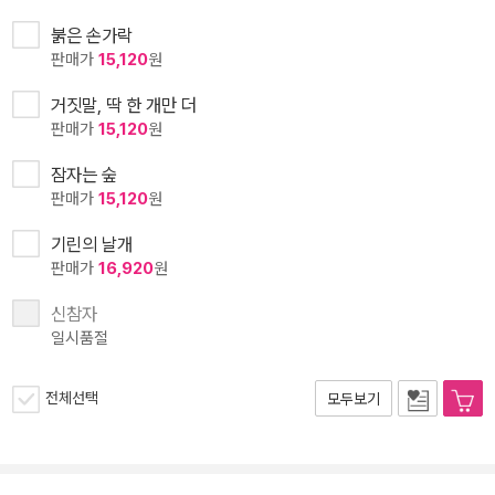
붉은 손가락
판매가
15,120
원
거짓말, 딱 한 개만 더
판매가
15,120
원
잠자는 숲
판매가
15,120
원
기린의 날개
판매가
16,920
원
신참자
일시품절
전체선택
모두보기