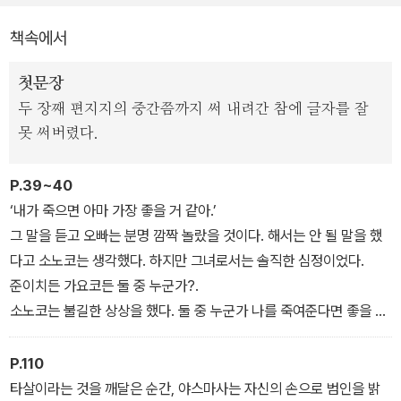
식되는 히가시노이지만, 이 작품에는 본격 미스터리를 향한 추리소설
책속에서
가의 변함없는 애정이 듬뿍 담겨 있다.
첫문장
'가가 형사 시리즈' 개정판은 ‘가가 형사’의 대학 시절부터 네리마 경
두 장째 편지지의 중간쯤까지 써 내려간 참에 글자를 잘
찰서 소속 형사 시기까지를 다룬 7권의 작품을 아우른다. 개정판에서
못 써버렸다.
옮긴이 양윤옥은 10여 년 전 자신의 번역을 대대적으로 수정, 보완했
는데, 시대의 흐름에 따라 바뀐 한글어문규정을 적용하고 기존 판본
P.39~40
의 크고 작은 오류를 바로잡은 것은 물론, 권별로 문장 전체를 3,000
‘내가 죽으면 아마 가장 좋을 거 같아.’
군데 이상 다듬어 읽는 맛을 온전히 느낄 수 있도록 했다. 아울러 각
그 말을 듣고 오빠는 분명 깜짝 놀랐을 것이다. 해서는 안 될 말을 했
권에 대한 기발한 해석이 빛나는 그림작가 최환욱의 표지화로 시리즈
다고 소노코는 생각했다. 하지만 그녀로서는 솔직한 심정이었다.
로서의 통일성을 더하여 소장 가치를 높였다.
준이치든 가요코든 둘 중 누군가?.
소노코는 불길한 상상을 했다. 둘 중 누군가 나를 죽여준다면 좋을 텐
데, 라고.
그때였다.
P.110
현관 차임벨이 울렸다.
타살이라는 것을 깨달은 순간, 야스마사는 자신의 손으로 범인을 밝