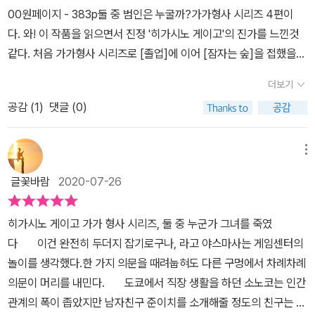
한 준이치는 소노코를 그의 부모님에게 소개시키게 되고 가난한 미대
해설의 내용을 읽고 나면 왜 본문을 다 읽고 개봉하라고 하였는지 알
러내지 않은 상태로 마무리를 한다. 끝에 '추리 안내서'라는 봉인 해설
00원페이지 - 383p둘 중 범인은 누굴까?가가형사 시리즈 4편이
필요까지 있었을까요? 교통계 경찰인 이즈미는 타살을 확신하며 소
생이라고 생각했던 준이치가 이름만 대면 알만한 출판사의 아들이었
수 있다. 미스터리 작품의 평론가 니시가미 신타의 해설은 또 다른 재
이 있는데아마 예전에 읽었던 '이와 손톱'이나 '로드레크 저택 살인 사
다. 와! 이 작품을 읽으면서 진정 '히가시노 게이고'의 진가를 느낀것
노코의 죽음을 자살로 위장합니다. 범인에게 법이 아닌 자신의 심판
다는 것을 알게 된 소노코는 당황하게 되지만 그녀의 걱정과 달리 소
미를 준다. 거기에 진짜 범인을 알려주고 있다. 자 이제 당신이 진짜
건'과 같이 봉인을 해놓고 뜯어보고 되어있었던 것 같다. 내가 볼 때는
같다. 처음 가가형사 시리즈로 [졸업]에 이어 [잠자는 숲]을 접했을때
을 받게 할 심산인 거겠죠. 이즈미의 위장을 꿰뚫고 죽음의 행방을 찾
탈한 준이치 부모님과의 시간은 그와이 결혼까지 생각하게 된다. 그
범인을 찾을 수 있을지 당신의 추리력을 시험해 보고 싶다면 범인을
이미 뜯겨져 있어 봉인을 뜯는 설렘은 없었지만 어느 부분에 범인에
만 해도 기대치에 못미쳐서인지 시큰둥했었는데, [악의]부터 재미가
아나서야 하는 형사 가가. 마치 형사 콜롬보나 탐정 뭉크 같은 자세로
랬기에 소노코는 자기와 유일하게 친했던 가요코를 준이치에게 소개
봉인 해설서에 숨겨놓고 알려주지 않는 추리 소설 <둘 중 누군가 그
더보기
대한단서가 있었는지 나름 친철하게(?) 설명해주고 있다. 암튼 범인
급격한 상승곡선을 타더니 이번 [둘 중 누군가 그녀를 죽였다]에서는
현장을 샅샅이 뒤지고 이즈미를 의심하며 근방을 배회합니다. 이즈미
시켜주었고 그것이 비극적인 결말이 되리라고는 생각하지 못하는
녀를 죽였다>를 만나보기 바란다. 물론 뛰어난 추리력을 가진 이들이
을 대놓고 두 명 중에 있다고 좁혀놓고도흥미진진한 얘기를 들려주었
공감 (
1
)
댓글 (0)
완전히 반해버렸다. 진정한 본격 미스터리의 진수를 보여준달까. 다
와 가가가 범인이 누구인지에 대한 힌트를, 힌트인 듯 힌트가 아닌 듯
데....​금요일 저녁 야스마사는 동생 소노코에게 걸려온 전화를 받는다.
라면 추리해설서를 읽기 전에 범인을 찾을 수 있을 지도 모르지만 두
는데 역시 마지막에 반전에 반전을 거듭하는 부분이 압권이라 할 수
른 미스터리도 범인과 트릭찾기에 독자를 함께 참여시킨다지만 이 작
이, 너불너불 떠드는데 아이구 두야 끝끝내 진범을 알려주진 않아요.
하지만 평상시와 달리 자기만 없어지면 된다는 둥, 배신을 당했다는
명의 범인 중 진범 한 명을 찾는 즐거움은 범인을 추리하는 즐거움보
있었다.다음 작품은 세 중 중 한 명이 범인이라는데 좀 더 난이도가 높
품은 아예 범인의 정체를 숨겨버리고 끝맺음으로서 오로지 독자의 추
고민 끝에 봉인된 추리 안내서를 칼로 뜯기로 했죠. 책이 훼손될지언
메뉴
등의 이야기를 하는 소노코의 이야기를 들으며 불길함을 느끼는 야스
다 더 즐거울 것이다.
아질 것 같아 기대가 된다.
리에 결말을 맡기는 실로 너무나 '불친절한' 구성인데 오히려 이 불친
정 이렇게 뒤 안닦은 느낌으로 읽기를 끝낼 순 없다고 생각했거든요.
마에게 소노코는 주말에 나고야에 내려가 이야기를 들려준다며 끊는
글꽃바람
2020-07-26
절함이 독자의 도전 의욕을 불태우는 느낌이다. 미스터리 내공이 짧
예리함이라곤 없는 커터칼로 책을 걸레짝으로 만들면서 확인한 범인
데...하지만 주말내 기다려도 소노코는 내려오지 않았고 야스마사는
아 이런 식의 작품을 처음 접한지라 더욱 충격적이었던 것도 같지만
은........ 에잇!!! 작가님 그리고 출판사 정말 이러깁니까????
당직이 끝나는대로 도쿄로 향하지만 그곳에서 그를 맞은건 이미 싸늘
히가시노 게이고 가가 형사 시리즈, 둘 중 누군가 그녀를 죽였
신박한 구성을 제외하더라도 아끼는 친동생을 잃은 오빠가 범인을 찾
하게 식어버린 동생의 유체뿐이었다. ​교통과이긴하지만 경찰 신분이
다 이건 완전히 두더지 잡기로구나, 라고 야스마사는 게임센터의
아내려는 분노의 집착이 절실하게 와닿았고, 오빠와 용의자, 오빠와
었던 야스마사는 금요일 나누었던 통화로 인해 동생이 자살이 아닌
놀이를 생각했다.한 가지 의문을 때려눕혀도 다른 구멍에서 차례차례
가가형사와의 고도의 두뇌싸움은 미스터리의 찐재미를 선사한다.지
타살이라고 생각하고 방을 둘러보며 증거가 될만한 것들을 모은 후
의문이 머리를 내민다. 도쿄에서 직장 생활을 하던 소노코는 인간
방에서 도쿄로 올라온지 10년. 회사원인 소노코는 낯선 타지 생활에
경찰에 신고하여 자살인 것처럼 이야기한다. 하지만 그런 야스마사의
관계의 폭이 좁았지만 남자친구 준이치를 소개해줄 정도의 친구는 있
서 어느 누구에게도 쉽게 마음을 열지 못하고 외로운 생활을 한다. 그