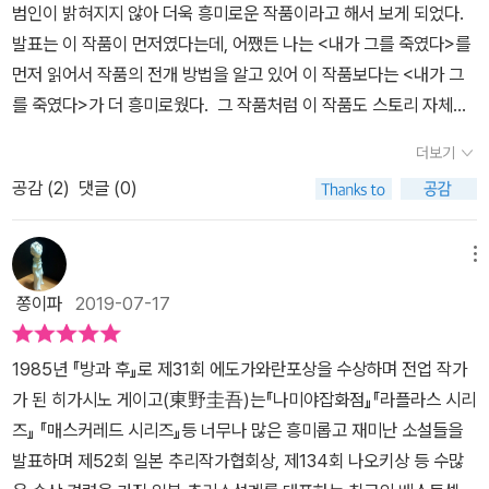
시리즈 제4권 <둘 중 누군가 그녀를 죽였다>와 제5권 <내가 그를
범인이 밝혀지지 않아 더욱 흥미로운 작품이라고 해서 보게 되었다.
것처럼...그리고 자신은 단독으로 동생의 범인추격전에 돌입한다.아
죽였다>는 작가가 의도적으로 범인의 이름을 밝히지 않은 채 소설을
발표는 이 작품이 먼저였다는데, 어쨌든 나는 <내가 그를 죽였다>를
마 가가 교이치로 형사가 그 사건에 관심을 보이지 않았더라면 어쩜
끝맺은 작품으로도 유명하다. 내가 읽은 2019년에 나온 현대문학 '가
먼저 읽어서 작품의 전개 방법을 알고 있어 이 작품보다는 <내가 그
오빠 야스마사의 복수로 끝났을수도.그렇지만 가가는 오빠의 추격을
가 형사 시리즈' 전면 개정판에는 각 권마다 범인의 실체에 대한 결정
를 죽였다>가 더 흥미로웠다. 그 작품처럼 이 작품도 스토리 자체는
눈치챘고, 복수를 함으로써 동생이 억울하게 죽은 것에 대한 만족감
적인 단서가 담긴 '추리 안내서'가 실려 있어서 본문만 읽고는 범인을
진부하다. '잘못된 만남'이 사건의 원인이었다. 직장에서 스스로 왕따
을 느낄지 몰라도 결국엔 그 복수가 당사자를 갉아먹는 이유가 될것
더보기
특정하기 어렵다고 느낀 독자(=나)에게 힌트를 제공한다. 추리다운
를 선택한 소노코가 그림을 팔고 있는 준이치에게 고양이 그림을 얻
을 알고 그를 막기 위해 나선 것이다. 소노코의 죽음이 참 안타까웠다.
추리를 해보고 싶은 독자에게 추천한다.
공감 (
2
)
댓글 (0)
게 되고 이것이 계기가 되어 연인으로 발전하다. 소노코에게는 키는
세상을 살만하게 하는 것이 인간들의 교류이고 사랑이지만, 또 그 이
작지만 미모가 출중한 여고 때부터의 친구였던 가요코가 있었다. 준
유떄문에 상처를 입고 좌절하고 죽기도 하는 것도 사실이다.자신의
이치를 가요코에게 소개를 시켜줬는데, 둘이 사랑하는 사이가 된다.
메뉴
남자친구가 다른 누구도 아닌 절친과 바람이 났다면 그 배신감이 얼
소노코는 사체로 발견되기 전에 고향에서 교통경찰을 하고 있는 오빠
마나 클까?그냥 한번 그래... 나쁜것들 하고 욕하고 돌아서기에는 무
쫑이파
2019-07-17
에게 얼핏 배신을 당했다는 뉘앙스의 전화를 한 통 했었다. 오빠는 동
리수가 있었을 것이다. 여동생의 죽음을 밝히기 위해 고군분투하는
생을 위로해 주고 싶어 고향으로 내려오라고 했는데 동생이 계속 연
오빠도, 또 그를 막기 위한 가가 형사도 멋있었다.작가는 도대체 왜 우
1985년 『방과 후』로 제31회 에도가와란포상을 수상하며 전업 작가
락이 되지 않아 집으로 찾아왔는데 죽어 있었던 것이다. 일찍 부모님
리에게 이 사람이 범인이다 하고 지목해주지 않은 것일까?꼼꼼하게
가 된 히가시노 게이고(東野圭吾)는『나미야잡화점』『라플라스 시리
을 잃어 여동생이 늘 안타까웠던 오빠는 자신이 직접 범인을 잡아 복
짜여진 시나리오를 읽으며 범인 찾기에 동참한 독자에게... 이만큼 증
즈』 『매스커레드 시리즈』등 너무나 많은 흥미롭고 재미난 소설들을
수하고픈 마음에 소노코의 죽음은 타살이 분명하지만 경찰이 개입할
거를 줄테니, 이제 네가 추리해서 범인을 알아내봐 라고 한 이유가 뭐
발표하며 제52회 일본 추리작가협회상, 제134회 나오키상 등 수많
수 없게 자살로 위장한다. 하지만 히가시노 게이고 작품의 대표 형사,
지에 대해 궁금해지기까지 했다.