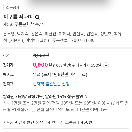
소득공제
지구를 떠나며
제5회 푸른문학상 수상집
윤소영
,
박지숙
,
정은숙
,
최금진
,
이혜다
,
안점옥
,
김일옥
,
정민호
,
최유
정
(지은이),
이영림
(그림)
푸른책들
2007-11-30
정가
11,000원
9,900
판매가
원
(10% 할인) +
마일리지 550원
배송료
유료 (도서 1만5천원 이상 무료)
전자책
전자책 출간알림 신청
알라딘 만권당 삼성카드, 알라딘 15% 청구 할인
최대 1만원 또는 2만원 할인(전월 30만원 또는 60만원 이용 시) / 카드 발
급월 +1개월까지는 전월 실적이 없어도 최대 1만원 혜택 제공
카드/간편결제 할인
무이자 할부
소득공제 450원