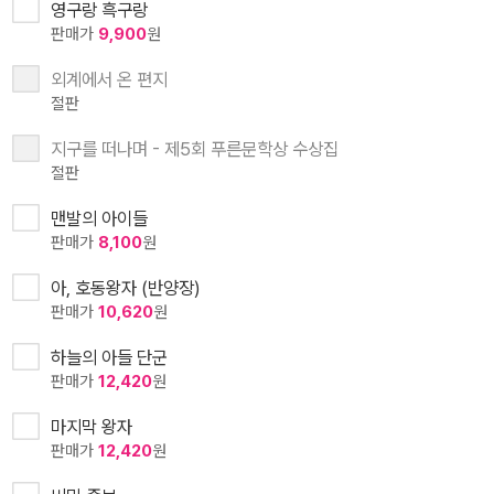
영구랑 흑구랑
판매가
9,900
원
외계에서 온 편지
절판
지구를 떠나며 - 제5회 푸른문학상 수상집
절판
맨발의 아이들
판매가
8,100
원
아, 호동왕자 (반양장)
판매가
10,620
원
하늘의 아들 단군
판매가
12,420
원
마지막 왕자
판매가
12,420
원