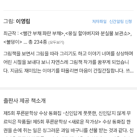
보내는 일도 내게 살아갈 힘을 주는 소소한 일상입니다. 때로 일상은
내 글의 짧은 장면이 됩니다. 앞으로도 일상과 탐구와 공유를 소중히
그림:
이영림
저자파일
신간알림 신청
여기며 즐겁게 글을 쓰는 사람이 되고 싶습니다. 지은 책으로 청소년
소설 《나는 진짜 나일까》, 동화 《난징의 호루라기》, 《나의 나비 할머
최근작 :
<빨간 부채 파란 부채>
,
<뭉실 할아버지와 분실물 보관소>
,
니》, 《녹두꽃 바람 불 적에》, 《나는 아직도 아픕니다》, 《숨은 친구 찾
<불덩이>
… 총 234종
(모두보기)
기》 등이 있습니다.
그림책을 보면서 그림을 따라 그리기도 하고 이야기 너머를 상상하며
어린 시절을 보내다 보니 자연스레 그림책 작가를 꿈꾸게 되었습니
다. 지금도 재미있는 이야기를 떠올리면 마음이 간질간질합니다. 쓰
고 그린 책으로 《빨간 부채 파란 부채》, 《뭉실 할아버지와 분실물 보
관소》, 《가방을 열면》, 《내 걱정은 하지 마》, 《달그락 탕》, 《깜깜이》
들이 있습니다.
출판사 제공 책소개
제5회 푸른문학상 수상 동화집 -신인답게 풋풋한, 신인답지 않게 무
르익은 작품들! 제5회 푸른문학상 <새로운 작가상> 수상 동화집 한
권을 손에 쥐는 일은 싱그러운 과일 바구니를 선물 받는 것과 같다. 신