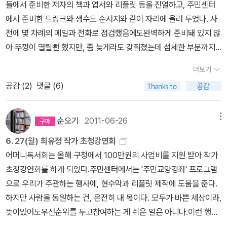
들에서 준비한 저자의 책과 엽서와 리플릿 등을 진열하고, 주민센터
실린 페이지를 펼쳐 드리고 시인의 목소리로 들려달라 요청했더니'와
길]등이 함께 수록되어 있다. 내용을 살펴보면, 꿈과 희망을 주는 환
에서 준비한 드링크와 생수도 순서지와 같이 자리에 올려 두었다. 사
아~ 제 책을 저보다 잘 압니다!' 하면서 살짝 감동하셨다. 다시 읽은
상적인 동화보다는, 지금의 현실을 슬기롭게 극복하거나 자기 나름의
전에 몇 차례의 메일과 전화로 점검했음에도완벽하게 준비돼 있지 않
보람이 있었다는 자뻑! ㅋㅋ일기 쓰기 싫은 아이들 마음이 고스란히
방식대로 살아가는 아이들의 모습이 더 많다. 가족간의 문제, 교우관
아 뚜껑이 열릴뻔 했지만, 좀 늦게라도 갖춰졌는데 섬세한 부분까지
담겨 공감하고 감정이입이 되는 시였다.^^ '판타지 <잊지마 살곳미
계를 비롯하여 자신이 하고 싶은 것과 해야 하는 것 사이에서 방황할
사진에 담지 못해 아쉽다.알라딘에 소개된 최유정 작가:1967년 광주
로> 를 중심으로 진짜 어른이 된다는 것'을 주제로 작가님 작품 속 '선
수 밖에 없는 아이들의 모습을 보면서 한편으로는 아쉬움을 많이 느
더보기
에서 태어났으며, 전남대학교에서 임산가공학을 공부했다. 2007년
과 악' 캐릭터 이야기에 빨려들며 50분 강연이 후딱 지났다. 나이
꼈다. 지나치게 현실주의적인 이야기소재들이 과연 아이들이 원하는
공감 (
2
)
댓글 (6)
중편동화 「친구」로 제5회 푸른문학상 ‘새로운 작가상’을 수상하며 작
를 묻는 초등생의 당돌한 질문을 시작으로 알록달록 무지개 같은 다
소재일런지, 어른인 내가 바라고 원하는 소재일런지 다시 한번 생각
품 활동을 시작해, 이듬해 장편동화 『나는 진짜 나일까』로 제6회 푸
양한 질문에 밝은 미소로 솔직하게 답해주셨다. '나이가 몇 살이에
해본다. 재미와 즐거움을 위한 이야기도 많이 나왔으면 하는 바람을
른문학상 ‘미래의 작가상’을 잇따라 수상하는 저력을 보여 주었다.
순오기
2011-06-26
메뉴
요?' --6*년생이니까 4*살 '책 쓰는데 안 힘들어요?' --책을 엉덩
가져본다.
『아버지, 나의 아버지』는 위탁가정에 맡겨진 열여섯 살 연수가 자신
이로 쓴다고 하죠, 힘들어요! '동화 쓸 때 무슨 생각을 하세요?' --어
6. 27(월) 최유정 작가 초청강연회
의 친아버지를 찾아 떠나는 여정을 통해 아버지가 자신을 얼마나 사
릴 때 내가 무얼 했지? 중고등 학교 때는? 어릴 적 생각을 많이 한
어머니독서회는 올해 구청에서 100만원의 사업비를 지원 받아 작가
랑했는지를 깨닫고, 진정한 자아 정체성을 정립하게 되는 과정을 밀
다.'어릴 때 꿈은 뭐였어요?' --로봇 조종사가 되고 싶었는데 자주 바
초청강연회를 하게 되었다.주민센터에서는 '주민교양강좌' 프로그램
도 있게 그린 청소년소설이다. 지은 책으로 『나는 진짜 나일까』, 『숨
뀌었다. '한 달 수입은 얼마나 돼요?' --한 달 단위로 말할 순 없고, 연
으로 우리가 주관하는 행사에, 현수막과 리플릿 제작에 도움을 준다.
은 친구 찾기』, 『아버지, 나의 아버지』 등이 있다.어머니독서회 행사
봉으로 치면 여러분 부모님보다 많을 수도 있고 적을 수도...^^ '왜, 작
하지만 사람을 동원하는 건, 온전히 내 몫이다. 모두가 바쁜 세상이라,
지만 '주민교양강좌'라는 이름으로 진행되기 때문에, 국민의례를 비롯
가가 됐어요?' --학교 때 선생님이 '너 작가 되면 좋겠다'고 하셔서
뜻이있어도우선순위를 두고참여하는 게 쉬운 일은 아니다.이런 행사
한 동장님 인사말씀과 지역위원의 축사까지 짧은 1부 순서가 있었다.
... '가장 마음에 드는 책 제목은 뭐예요?' --다 맘에 들지만, 하나를
를 진행하려면 적어도 두세 달 전부터메일이나 전화와 문자가 수없이