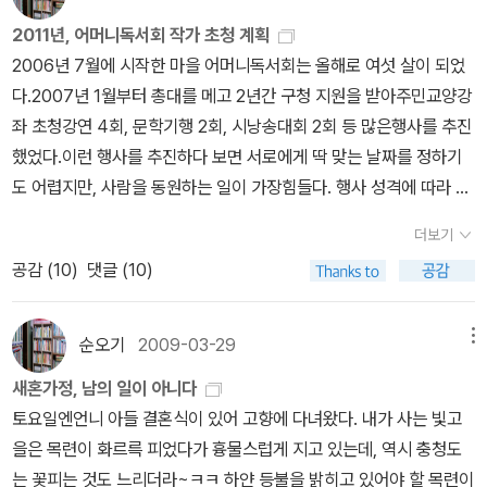
있을거라고 말했고, 생부 생모의 유전자 덕분에 예쁘고 늘씬하며 머
까? 아니면 누군가 공기 중에 누가 죽었든지 말든지 상관하지 않고
문했다. 그래서 아이들이 순수하다 싶으면서도 현실적인 어른들의 모
위탁가정 이야기인데, 실제 딸을 입양해 키우는 작가의 경험이 녹아
2011년, 어머니독서회 작가 초청 계획
릿결도 찰랑찰랑하고 뛰어난 유연성 덕분에 발레를 배운단다. 생모가
살아가도 아무렇지 않을 수 있는 약품을 살포한 것은 아닐까? 나는
습이 투사된 듯...^^이병승 작가님 책 18권을 읽었는데, 읽기 좋은 나
들었을 듯. 개인적으로 입양은 엄두를 못 내지만 위탁가정엔 관심이
2006년 7월에 시작한 마을 어머니독서회는 올해로 여섯 살이 되었
2~3개월까지 젖을 먹였으며 충분히 사랑했지만, 키울 수 없는 형편
사람들이 아무렇지 않게 밥먹고 웃고 결혼하고 사랑하고 애 낳고 그
이대로 분류하자면 그림책 <내가 아빠고 아빠가 나라면>은 유치부
많다. 황선미의 <넌, 누구냐>도 위탁가정 이야기다. 내일은 광주지역
다.2007년 1월부터 총대를 메고 2년간 구청 지원을 받아주민교양강
이라 입양시킬 수밖에 없었다고 말해주었다고. 아이가 생부와 생모를
러는 게 이상해..... '(76쪽)'미안해. 수경아. 미안해. 화내서 미안하고,
또래부터 볼 수 있고 초등저학년들은 초등고학년들은 청소년
위탁가정협회 담당자까지 초청해 사업설명을 듣기로 했다.강연회에
좌 초청강연 4회, 문학기행 2회, 시낭송대회 2회 등 많은행사를 추진
찾고 싶을 때, 그들의 사정에 의해서 만나지 못할 수도 있다는 것을 이
웃어서 미안하고, 밥 잘 먹고, 잠 잘 자서 미안해.....''왜, 왜. 니가 미안
이상 어른들이 보면 좋을 책들 강연회와 그 이후가 궁금하다
참석하는 분 중에아이를 입양해 키우는 분도 있고,나처럼 위탁가정에
했었다.이런 행사를 추진하다 보면 서로에게 딱 맞는 날짜를 정하기
해시켰다고 한다. 본인 스스로 입양아라는 걸 알고 마음의 준비를 하
한 건데? 미안해하지 않아도 될 사람이 미안하다고 하는 건데? 진짜
면...... 아래 접힌 부분 클릭! 접힌 부분 펼치기 ▼ 주민센터 입구 게
관심있는 분도 있어 도움이 될 듯...>> 접힌 부분 펼치기 >> << 펼친
도 어렵지만, 사람을 동원하는 일이 가장힘들다. 행사 성격에 따라 최
면 성장해서 어느 날 갑자기 아는 것보다 충격은 크지 않을거라는 게
미안해야 할 사람들은 가만있는데에. 왜, 왜 그러는 건데에. 내가 말했
시판 앞에 현수막이 먼저 반겨줍니다, 이병승 작가님과 안오일 작가
부분 접기 <<
소 20명, 30명, 50명, 80명, 100명까지 동원했는데 2년에 여덟 번
위로가 된다고...우리 사회는 아직도 편견과 차별이 많아서, 차별과 편
잖아, 난 단지 이상할 뿐이라고. 이상하고 이상해서 숨쉬기가 힘들 뿐
님이 택시에서 내리니 눈에 착 들어왔다는 현수막입니다~ ^^강연회
더보기
을 하고 나니 넌덜머리가 나더라는... 그래서 2009년과 2010년은
견이 없는 성숙한 사회가 되었으면 좋겠다는 희망을 토로했다. 참석
이야. 나도 숨을 크게 쉬며 살고 싶은데 그게 잘 되지 않아. 숨을 크게
장 뒤에 작가의 책 19권과 푸른책들과 양철북이 제공한 자료도 펼쳐
공감 (
10
)
댓글 (10)
구청 지원을 받지 않았다.덕분에 행사를 갖지 않고 회원들끼리 책만
자들의 진지한 질문과 작가의 정성스런 답변은 저녁에 추가할게요~
쉬려면 가슴이 너무 아파. 여기 이 가슴 한가운데가 터져버릴 것만 같
놓았습니다.이병승 작가는 어떤 분인가? 강연 텍스트와 간단한 소개
읽고 토론하는 조촐한 모임을 운영했었다.(그 두 해는중학교에서 작
~~ 작가 강연과 질의 응답이 끝나고,가정위탁 사업을 설명하기 위해
단 말야.'(77쪽)그해 5월, 광주 기독병원으로 수혈하러 가다 총에 맞
~ 그리고 <차일드 폴> 자료와 <초록 바이러스>에 실린 시 한 편도...
가 초청(최규석,김남중)과 문학기행(장흥, 장성)을 추진했지만...)올
광주가정위탁지원센터의 오래은 씨를 모셨다.>> 접힌 부분 펼치기 >
순오기
2009-03-29
메뉴
아벌컥벌컥 쏟아지는 경애의 피를 온 몸으로 받아냈던 수경이는,수많
이병승 작가님 책을 보는 독자들의 인증샷~ 출간 도서 19권과 작가
해는 어머니독서회가 구청 지원을 받아 작가 초청강연도 하고 문학기
> *가정위탁보호사업이란 부모의 학대, 방임, 질병, 빈곤, 기타의 사
은 사람이 죽었는데도 아무일도 없었다는 듯 아무렇지 않은 세상이
이름으로 삼행시 짓기.... 작가님의 핸드폰 케이스! '잊지 마, 살곳미로'
새혼가정, 남의 일이 아니다
행도 추친할 생각이다.25일까지 구청에 사업계획서를 내서 승인을
정으로 친가정에서 아동을 양육할 수 없는 경우, 일정기간 위탁가정
견딜 수없어 손목을 긋고,끝내 저수지에 몸을 던져 가장 예뻤을 나이
표지에 선명한 빨간 글씨 Amor Fati 한 시간의 강연에도 잘 참아준
토요일엔언니 아들 결혼식이 있어 고향에 다녀왔다. 내가 사는 빛고
받아야 연 70~100만원의 지원금을 받을 수 있다.구체적인 사업 계
을 제공하여 보호하는 제도로 친가정이 자립하여 호전되면 다시 가족
의 짧은 생을 마감했다.독서회원 중에 가장 나이 많은 예순 여섯 살 왕
의젓한 초등생들~ 돌아가거나 사진 찍으러 나오지 않아 참가자보다
을은 목련이 화르륵 피었다가 흉물스럽게 지고 있는데, 역시 충청도
획서를작성해야 돼서 오늘은 모시고 싶은 작가님과 전화 통화를 했
이 결합할 수 있습니다. *위탁아동은 만 18세 미만의 보호가 필요한
언니는 스무 살에 결혼해 사남매를 낳아 키우며, 그해 오월엔 신역(광
적은 인증샷! 어른들은 사진 안 찍는다고 슬금슬금 빠져나가 도서관
는 꽃피는 것도 느리더라~ㅋㅋ 하얀 등불을 밝히고 있어야 할 목련이