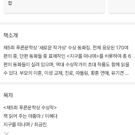
합
책소개
제5회 푸른문학상 '새로운 작가상' 수상 동화집. 전체 응모된 170여
편의 중, 단편 동화들 중 표제작인 <지구를 떠나며>를 비롯하여 총 6
편의 동화들이 실려 있으며, 역대 수상작가의 초대 작품도 함께 읽을
수 있다. 부모의 이혼, 이성 교제, 진로, 따돌림, 황혼 연애, 유기견 등
소재가 다양하다.
목차
어른들이 정해 놓은 규칙을 그대로 따르느라 입은 단추 구멍처럼 작
아지고 눈만 커진 이상한 세계의 아이들이 등장하는 이야기 속의 이
<제5회 푸른문학상 수상작>
야기부터, 할머니의 때늦은 연애를 도우며 자기 자리를 찾아가는 아
책 읽어 주는 아줌마 / 이혜다
이의 이야기, 조선 후기 천재 화가 김홍도의 그림에 얽힌 부자간의 예
지구를 떠나며 / 최금진
술혼을 담은 역사동화 등의 수상작을 만나 볼 수 있다.