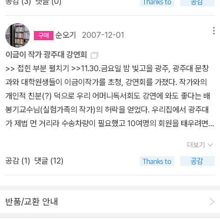
공감 (
3
)
댓글 (0)
해주셨다.^^작가님은 2007년의 긴머리에서 짧은 머리로 바뀌어 얼
>에는 위탁가정 연수는 법정대리인이 따로 있는 동거인이라 해외여
의 김향이 작가, 『태진아 팬클럽 회장님』의 이용포 작가가 ‘작가와의
아 박용철 생가 - 어등산 한말의병전적비 - 양씨 삼강문 - 윤상원 열
쪽은 진현정 작가, 정영숙 해설가....최유정 작가 작품집 7권 안오
결혼시킬 땐, 저희들 큰아버지가 혼주여서 새형부의 자리가 애매했었
른 알아보지 못했는데... '순오기'라는 필명을 기억하고 있었다.아~ 화
행도 같이 갈 수 없고, 자기 이름으로 예금통장도 만들 수 없다고 나오
만남’ 자리를 갖습니다. 저자와의 만남을 통해 작품을 보다 깊이 만날
사 생가 - 귀후재 - 월봉서원으로 마무리 된다.신청은 전화 062) 43
일 작가 작품집 6권, 진현정 시인은 <창비 어린이, 2013 여름
다. 4년 전형부 아들을 결혼시킬 땐, 우리 언니가 어머니로 혼주가 되
장이라도 하고 갈 걸... 날도 춥고, 고등독서회 모임에 참석했다 가느
는데, 지금은 구청에서 위탁가정 확인서를 떼면 여권도 만들수 있고
수 있는 시간이 될 것입니다. 이 밖에도 ‘독서의 달’을 맞아 이곳저곳
2-1318이나http://wolbong.org/bbs/board.php?bo_table=0
순오기
2007-12-01
메뉴
>에 동시 2편이 실렸다. 스카프 보자기 -진현정- 말린 고사리, 고구
었다. 어제 결혼한 조카는 당연히 아버지가 혼주가 되어야 한다며, 저
라 엉망이었다는... ㅜㅜ>> 접힌 부분 펼치기 >> 빨간옷의 최유정 작
본인명의 통장도 만들 수 있다고 합니다.모든 순서가 끝나고 기념촬
에서 책과 관련한 많은 행사가 열립니다. 좋은 기회 놓치지 않고 참석
501<오월에도 눈이 올까요?:리뷰보기>와 <아빠의 봄날: 리뷰보기>
마 순참깨, 들깨, 고춧가루 살랑살랑 봄바람 타고할머니 따라 서울 올
희들 큰아버지를 찾아가 말씀드렸단다. 아버지 돌아가신 후 찾아주거
이금이 작가 광주대 강연회
가 왼쪽 배다인 작가 << 펼친 부분 접기 <<이번에 최유정 작가님을
영~ 아이가 보채거나 바빠서 먼저 간 분들이 있어 인증샷은 23명 뿐.
하셔서, 이 가을 멋진 추억들 만드시길 바랍니다. 정은숙 작가 강연회
을 소개하고, 2007년부터 2009년까지 오월문학상 수상한 세 편의
라왔다 어버이날 엄마가백화점 명품 매장에서골라 선물한 연분홍 꽃
나 들여다 봐주지 않은 큰아버지들보다는 실제 저희들을 돌봐준 아버
>> 접힌 부분 펼치기 >>11.30.금요일 밤 빛고을 광주, 광주대 문창
초청하려고 마음 먹은 건, 신간<아버지, 나의 아버지>를 검색하다 그
사인받는 시간~ 어머니독서회와 중학교 도서회는 최유정 작품을 토
* 일 시 : 2008. 9. 19 (금) 오후 4시 * 장 소 : 서울 강남구립논현도
동화를 묶은<아빠의 선물>과 2008년 동화부분 공동수상작인 <외
무늬실크 스카프 보자기에꽁꽁 묶여서 명옥헌 풍경에 한 폭의 그림
지가 당연히 찾아야 할 자리라며, 사돈댁 체면 때문에 혹은 다른 사람
과와 대학원생들이 이금이작가를 초청, 강연회를 가졌다. 작가와의
의 특별한 이력을 발견했고,부군과 함께 낸 책 <정치, 사람을 말하다
론도서로 다뤘기에 소장한 책에 사인을 받았고,강연회에온 분들을 위
서관 * 행사명 : 한도서관 한 책 읽기 * 문 의 : 02-515-1178 * 일
할머니의 분홍 원피스>도 챙겨보기로 했다.어머니독서회 6월 토론도
으로 스며든 이병승 작가님~ 안오일 시인이 쓴 '명옥헌'을 스마트폰
이목때문에 성이 다른 아버지를 부끄러워 하지 않겠다고 했단다. 언
개인적 친분(?) 덕으로 우리 어머니독서회도 강연에 와도 좋다는 배
>의 책소개와 추천사에감동을 먹었기 때문이다.지역활동가 조오섭과
해작가님 책 14권을 준비했는데 다들 하나씩 구입해 사인을 받아 남
시 : 2008. 9. 21 (일) 오후 3시 * 장 소 : 서울 성동구립도서관 * 행
서는요즘 알라디더에게 좋은 반응을 얻고 있는 <멋지기 때문에 놀러
으로 찾아 정영숙 해설가가 낭독 하고.... 명옥헌에서시/ 안오일명옥
니에게 이 말을 전해 들으며, '녀석철들었구나' 가슴이 뭉클했었다. 보
봉기교수님(실험가족의 작가)의 허락을 얻었다. 우리집에서 광주대
그의 아내인 동화작가 최유정 부부가 자신들의 삶과 꿈을 담은 책이
은 책은 없었다.일찍 간다고 먼저 사인받은 경*, 수고를 많이 하는총
사명 : 한도서관 한 책 읽기- 저자와의 만남 * 문 의 : 02-2204-643
왔지>를 선정했다.나는 가급적 같은 책이면, 값이 조금 낮은 반양장
헌에 가면 제 고독의 크기만 한 연못이 있다물가에 늘어선 배롱나무
통은 결혼식 전에 영상으로 웨딩포트를 보여주는데,어제 결혼식에선
가 제법 먼 거리라 수송차량이 필요했고 10여명의 회원을 태우려면
다. 대학시절 학생운동을 통해 만난 인연과 함께 살면서 겪게 된 사람
무 경*, 내 페이퍼에 가끔 등장하는 와이드보이 엄마 승*중학교 독서
0 * 일 시 : 2008. 9. 27 (토) 오후 3시 * 장 소 : 서울 강남구립논현
본으로사는데,항상 양장본이 판매량을 앞서는 걸 보면 이해가 안되더
들얽히고 뒤틀린 자신의 모습 비춰보다화라락 꽃잎 떨어뜨리면연못
신랑신부의 성장과정을담은 사진을 보여주고 '이분들께 감사합니
승용차론 곤란했다. '그래, 이럴때 우리 남편 좀 써 먹어야지~^^' 그
살이의 희로애락, 남편 조오섭의 정치철학과 성장기, 딸을 입양하여
회 엄마들, 그리고 작가강연이나 특별행사에 꼭 와주는 명*,마지막으
문화정보마당 * 행사명 : 한도서관 한 책 읽기 * 문의 : 02-515-117
라.^^6/13 이 책을 읽고 토론하면정조의 문체반정의 희생양이라는
더보기
은 지독한 아름다움이다수면을 물들이는 게무희의 저 분홍 꽃잎들이
다'라는 자막과 함께 양가 부모님 사진을 넣어 잔잔한 감동을 주었다.
런데 이 남자, 일단 집에 들어오면 나가는 걸 좋아하지 않는다. 일례로
양육하면서 겪은 가슴으로 쓰는 일기 등이 담겨 있다.-알라딘 책소
로 사인받은순오기까지...고운 미모와달리 터프한성격이 드러나는 시
8 정은숙 작가의 작품들~ '우리동네는 시끄럽다'는 다른 곳에 실린
이옥과 우정을 나눈 김려에 대해 조금은 알게 될 것 같아 기대된다.6/
공감 (
1
)
댓글 (12)
아니라아른아른 물속으로 스며든그림자라니!바람이 불 때마다 일렁
또한 바른생활 인간인 초등선생님답게 양가 부모님께 드리는 편지를
첫애가 세 살이고 둘째가 만삭이던 92년 겨울, 엄청 추운데도 택시타
개-남들은 생각만 할 뿐, 실천하기 어려워 하는 입양을 몸소 실천하며
원시원한 글씨~^^>> 접힌 부분 펼치기 >> << 펼친 부분 접기 <<
표제작만 보았고, '지난밤 학교에서 생긴 일'은 아직 못 봤어요. 김향
10 아들 고등학교 학부모 독서회는 <공지영의 지리산 행복학교>를
이는 수면의 빛깔, 저 황홀한 수런거림아름다움의 완성은 거기여서생
낭독한 신랑은 나의 눈물샘을 살짝 자극했다.그래도솔직하고 재미있
고 오라며 데리러 안 와서, 지금도 결정적일 때 나의 구시렁거림을 들
예쁜 딸을 키우는 조오섭. 이 사람과 만난 지 벌써 십년의 세월이 흘렀
이작가 강연회 * 일 시 : 2008. 9. 20 (금) 오후 4시 * 장 소 : 구리
6/21 막내 고등학교 학부모 독서회는 <사람 사이에 삶의 길이 있고>
은 늘 이렇게 엄격해함부로 웃을 수가 없다꽃은 지고 그림자는 더없
게 써 모두가 웃었다. 조카는 결혼식에서 눈물 흘릴 사람이 많을 거라
어야 한다. 이런 남편한테 동네 아짐들 태워다 달라는 건 씨도 안 먹힐
습니다. 그런데도 한결같은 웃음과 활력으로 그는 10년 전과 마찬가
한강 시민공원 * 행사명 : 제3회 희망경기 평생 학습축제 *주최 : 경
를 선정했다.6/27어머니독서회는 최유정 작가 초청강연회도 있어
반품/교환 안내
이 눈부시다는 것이 명옥헌 백일홍에 취하고 풍경에 취하고.... 우리의
는 걸 알고, 사회자에게 특별히 부탁해 재미있고 유쾌한 결혼식으로
얘기다. 여기엔 작전이 필요해~ ^^ 전날, 난 석달만에 미용실에 갔다.
지 모습으로 살아오고 있습니다. -고경석, 한국입양홍보회장 추천사-
기도 교육청 * 문 의 : 031-550-2124 김향이 작가님은 MBC느낌
최유정 읽기도...
기억 속에 한 폭의 그림으로 담길 소중한 시간!
진행하라고 했단다. 그래서인지 신랑의 경제력을 본다며 구두를 벗어
이금이선생님 뵙는데, 머리 손질이라도 하려고...ㅎㅎ아이들은 피자