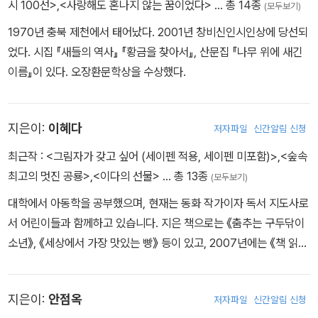
시 100선>
,
<사랑해도 혼나지 않는 꿈이었다>
… 총 14종
(모두보기)
1970년 충북 제천에서 태어났다. 2001년 창비신인시인상에 당선되
었다. 시집 『새들의 역사』 『황금을 찾아서』, 산문집 『나무 위에 새긴
이름』이 있다. 오장환문학상을 수상했다.
지은이:
이혜다
저자파일
신간알림 신청
최근작 :
<그림자가 갖고 싶어 (세이펜 적용, 세이펜 미포함)>
,
<숲속
최고의 멋진 공룡>
,
<이다의 선물>
… 총 13종
(모두보기)
대학에서 아동학을 공부했으며, 현재는 동화 작가이자 독서 지도사로
서 어린이들과 함께하고 있습니다. 지은 책으로는 《춤추는 구두닦이
소년》, 《세상에서 가장 맛있는 빵》 등이 있고, 2007년에는 《책 읽어
주는 아줌마》로 푸른문학상을 수상했습니다.
지은이:
안점옥
저자파일
신간알림 신청