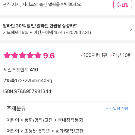
관심 저자, 시리즈의 출간 알림을 받아보세요
신청
알라딘 30% 할인! 알라딘 만권당 삼성카드
카드혜택 15% + 이벤트혜택 15% (~2025.12.31)
9.6
100자평 1편
리뷰 10편
세일즈포인트
410
215쪽
172*225mm
409g
ISBN 9788957981344
주제분류
신간알림 신청
어린이
>
동화/명작/고전
>
국내창작동화
어린이
>
초등5~6학년
>
동화/명작/고전