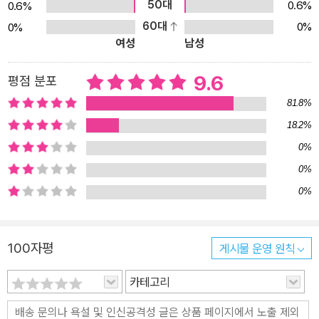
품은 매우 압축적인 문장과 서사로 절제미를 살리고 있으며, 캐릭터
50대
0.6%
0.6%
설정이나 구성에서 작가의 개성이 돋보인다. 「할머니의 남자 친구」는
60대
0%
0%
여성
남성
할머니의 남자 친구로 개성과 활력이 넘치는 신세대 할아버지를 등장
시켜 이야기에 재미를 더했고, 「친구」는 도벽이 있는 내성적인 여자
9.6
평점 분포
아이의 우정을 섬세하게 그림으로써 주제를 잘 형상화시켰다. 흔히
장애아를 소재로 작품을 쓸 때는 인정에 호소하는 것이 보통인데, 「바
81.8%
보 문식이」는 상투성에서 벗어나 장애를 있는 그대로 받아들이며 더
18.2%
불어 살아가는 건강한 모습을 그렸다. <새로운 작가상> 부문 수상자
0%
를 포함하여 제5회 푸른문학상 수상자들은 오는 11월 9일 금요일 오
0%
후 4시, 국립어린이청소년도서관(강남역 소재) 4층 강당에서 열리는
0%
제5회 <푸른문학상> 시상식에서 만나 볼 수 있다. 골라 읽는 재미가
있는 동화집! 제5회 푸른문학상 <새로운 작가상> 부문은 응모작품의
양이 점점 늘고, 그에 못지않게 높은 완성도를 보이고 있는 현실을 반
100자평
게시물 운영 원칙
영해 예년의 3~4명보다 늘어난 6명이라는 다수의 수상자를 냈다.
카테고리
이는 상대평가와 더불어 절대평가를 조화롭게 적용하는 엄정한 심사
원칙의 결과이다. 동화집 『지구를 떠나며』에는 수상자들의 수상작품