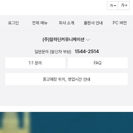
입양은 부부의 동의가 없으면 실천하기 어려운 일이다. 최유정 작가
표에서 '달님은 알지요'가 소개되어 많은 분들이알지요. '나는 쇠무릎
들고 돈을 걷어오라고 시켜 많은 사람들이 지갑을 열었다. 동전부터
시켜줘서 다 먹었는데, 아빠가 오셨다는 아이의 전화, '아빠 바꿔줘 봐
부부가 입양 부모가 될 수 있었던 건, 그들 삶의 이력에서 알 수 있지
이야'에 수록된 '비둘기 구구'가 4학년 1학기 읽기에실렸고,'쌀뱅이는
천원짜리 만원짜리, 우리 동생댁은 폐백을 대신하는 건가 싶어 수표
~''여보, 내가 저녁 살게 나올래요. 오늘, 주민등록상 내 생일이라, 콜
만운동권 동지애가 낳은 또 하나의 결실이 아닐까... 마침 우리 독서회
아시나요'에 수록된 '마음이 담긴 그릇'은 5학년 1학기에, 표제작인
를 넣었단다. 이 정도면 신랑의 경제력은 걱정하지 않아도 될 듯.^^ 덕
로그인
전체 메뉴
회사 소개
출판사 안내
PC 버전
롬버스 MVP는 무료로 영화 볼 수 있거든, 저녁 먹고 둘이 영화나 한
원 중에도 조카를 입양해 키우는 가정이 있고, 더불어 사는 아름다운
'쌀뱅이를 아시나요'는 6학년 1학기와 관련되어어린이들도 친숙한 작
분에 결혼식은눈물 날겨를 없이 즐겁게 진행되었다. 물론 언니는 몇
편 봅시다!' '그래? 알았어~' 이래서 우리 부부, 모처럼 단 둘이 저녁
사회가 되기 위해선 해외로 보내는 아이들을 보듬어 안는 입양가정이
가입니다. 자녀가3~4학년 이상이면 같이 가도 좋을 듯합니다. 김향
차례 손수건으로 눈가를눌렀지만그 정도야 어느 결혼식에나 볼 수 있
(주)알라딘커뮤니케이션
을 먹었다. 항상 아이들과 같이 하니까 달랑 둘이서 외식을 하거나 영
확산돼야 하리라 생각하는데, 실제로 입양을 실천한 작가의 이야기는
이 작가의 작품집은 엄청 많아서 일부만... 첫줄은 제가 읽은 작품입니
는 풍경이다. << 펼친 부분 접기 <<언니는 사별로 새 가정을 이루었
화를 본 적이 없었다. 이왕 쏘는 거 확실하게 맞춰주자 싶어서 장어구
많은 도움이 될 듯...사업계획서에구체적으로 쓰기 위해 6월 27일,
1544-2514
일반문의 (발신자 부담)
다.^^ 이용포작가 강연회 * 일 시 : 2008. 9. 25 (금) 오전 11시 * 장
지만, 10년 세월을 말 못할 가슴앓이를 하며 일궈 온 가정이다. 이젠
이에 소주 두병...기분이 좋은 남편은 마누라가 먼저 청한 게 즐거웠는
정기 모임인 넷째 월요일로 일정을 잡았지만, 그때 동사무소 회의실
소 : 경북 영천시 야사동 299-4번지 * 행사명 : 제3회 희망경기 평생
1:1 문의
FAQ
우리 사회에 새혼가정이 워낙 많다 보니 남의 일이 아니다. 본인이 아
지 계산은 자기가 했다. 난 저녁 산다는 생색만 냈고, 영화 무료관람에
을 사용할 수 있는지혹은 기타의 여건에 따라 일정이 바뀔 수도 있다.
학습축제 *주최 : 영천 동화읽는어른 모임 * 문 의 : 054-335-775
니어도 형제나 자녀들이 이런 경우를 만날 수 있다. 혹은새혼가정과
팝콘과 음료수 서비스까지 받아 '세븐 데이즈'를 봤다. 큰애 세살 때,
어쨋든 6월 토론도서는 <아버지, 나의 아버지>로 선정하고, 사계절
7 이용포 작가님은 우리 막내와 특별한 인연이 있는 작가랍니다. 명
중고매장 위치, 영업시간 안내
사돈이 될 수도 있다. 이제는 새혼가정에 대한 편견을 버리고 받아들
캐빈 고스트너 주연의 '늑대와 함께 춤을' 본 이후 15년 만인가~ 단
에서 나온 <숨은 친구 찾기>까지 읽으면 최유정 작가의 작품은 다 읽
절엔 꼭 안부문자를 나누죠. 특별한 인연은 나중에 페이퍼로 올려 볼
일 수 있도록 마음을 열어야 한다. 그보다먼저내 가정을 깨지 않도록
둘이 영화를 본 것이... ^^그리고, 다음 날 약속대로 6시까지 집에 온
게 된다.그리고, 더 나은 세상을 꿈꾸는 어린이책 작가 모임 작품집 <
게요.^^마지막 네 권 빼고 다 읽었네요~
가꾸고 돌보는 일이 더 소중하지만......새혼가정을 열린 마음으로받아
남편, 10분까지 집 앞 하이마트에 모인 엄마들과 중간 중간 또 태워서
박순미 미용실>도 궁금하다. 유은실 작가 강연회에서 살짝 언급됐는
들이려면 좋은 경험과 독서가 중요하다 생각한다. 지금은 동화에서도
모두 10명이 되었다. 확실하게 마누라 얼굴도 세워주고, 광주대까지
데...동물원에서 온 편지_강무지 글/ 송미경 그림눈물은 싫어요_김남
새혼가정을많이 다루고 있다. 한때 '결손가정'이라 불렀던 '한부모가
완벽한 서비스를 했으니, 이제 만삭인 마누라 데리러 오지 않았다고 1
중 글/ 우소영 그림겁없는 민주주의_김하늘 글/장호 그림연극이 끝나
정'이나, 재혼가정을 '새혼가정'이라 바꿔 부른 것은 참으로 잘한 일이
5년 간 우려먹은 불평을 끝내야 할 것 같다. ^^ 사설이 너무 길었다.
면_김해원 글/박묘광 그림쪽방 할아버지_최덕규 만화박순미 미용실_
다.새혼가정이나 한부모 가정을 이해하기 위해 그런 가정을 소재로
(우리 남편이 들어와 본다며 주소 알려달라 해서 자세히 썼다. ^^) 이