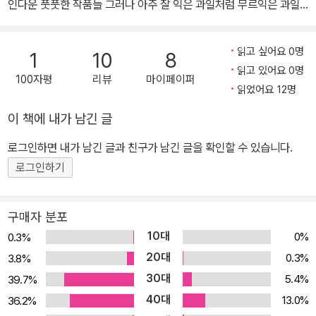
인다운 풋풋한 작품들 그러나 아주 잘 익은 과일처럼 무르익은 과일
이 가득 담긴 과일 바구니처럼 이 작품집은 싱그러운 풍성함을 맛보
여 준다. 표제작 「지구를 떠나며」는 사촌 형제이면서 같은 반 친구이
읽고 싶어요 0명
1
10
8
기도 한 철수와 명수의 이야기다. 자칭 타칭 ‘나쁜 녀석들’인 철수와
읽고 있어요 0명
100자평
리뷰
마이페이퍼
명수는 둘 다 엄마가 없고 날마다 술을 마시는 아버지가 있다는 공통
읽었어요 12명
점이 있다. 이들은 엉뚱하게도 냉장고와 선풍기로 만든 비행선을 타
이 책에 내가 남긴 글
고 지구를 떠나려고 한다. 「지구를 떠나며」는 암울한 현실을 바탕으로
두 아이들이 받는 고통이 절실하게 그려져 깊은 공감을 자아내면서
로그인하면 내가 남긴 글과 친구가 남긴 글을 확인할 수 있습니다.
도, 동화적인 상상을 잃지 않고 있다. 「지구를 떠나며」외 5편의 작품
로그인하기
들도 제5회 푸른문학상 공모에 응모된 170여 편의 중·단편동화 가운
데 치열한 경쟁을 뚫고 선정된 동화답게 독자들을 흡인력 있게 이야
구매자 분포
기 속으로 끌어들이며, 각 작품마다 개성적으로 구사된 다양한 테크
10대
0%
0.3%
닉과 더불어 예기치 못할 반전이 만만찮은 재미와 감동을 선사한다.
20대
0.3%
3.8%
「달리기」는 100m 달리기 선수가 되고 싶은 마라톤 신동과 마라톤을
30대
5.4%
39.7%
하고 싶은 학교 단거리 대표 선수인 준호가 감독과 부모의 반대로 꿈
40대
을 이루지 못하자 그들만의 주법(走法)을 선보이는 이야기다. 이 작
13.0%
36.2%