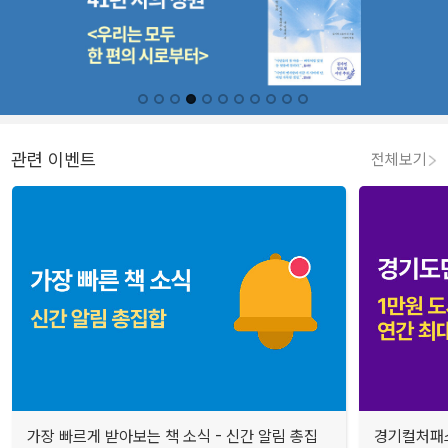
관련 이벤트
전체보기
가장 빠르게 받아보는 책 소식 - 신간 알림 총집
경기컬처패스