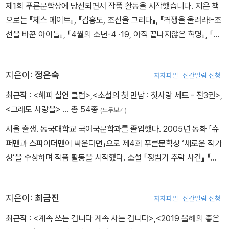
제1회 푸른문학상에 당선되면서 작품 활동을 시작했습니다. 지은 책
으로는 『체스 메이트』, 『김홍도, 조선을 그리다』, 『격쟁을 울려라!-조
선을 바꾼 아이들』, 『4월의 소년-4 ·19, 아직 끝나지않은 혁명』, 『조
선 최초의 여성 경영인 강빈』, 『한옥, 몸과 마음을 살리는 집』 등이 있
습니다. 그 외 엮은 책으로는 『어린이와 청소년을 위한 백범일지』,
지은이:
정은숙
저자파일
신간알림 신청
『어린이와 청소년을 위한 난중일기』, 『어린이와 청소년을 위한 논
어』, 『유배지에서 보낸 정약용의 편지』 등이 있습니다. 이 중 여러 권
최근작 :
<해피 실연 클럽>
,
<소설의 첫 만남 : 첫사랑 세트 - 전3권>
,
이 문화체육관광부 우수교양도서, 세종도서, 출판콘텐츠 창작지원,
<그래도 사랑을>
… 총 54종
(모두보기)
아르코 문학나눔에 선정되었습니다.
서울 출생. 동국대학교 국어국문학과를 졸업했다. 2005년 동화 「슈
퍼맨과 스파이더맨이 싸운다면」으로 제4회 푸른문학상 ‘새로운 작가
상’을 수상하며 작품 활동을 시작했다. 소설 『정범기 추락 사건』 『정
글북 사건의 재구성』 『용기 없는 일주일』 『내일 말할 진실』 『완벽한
가족을 만드는 방법』 『그래도 사랑을』, 동화 『댕기머리 탐정 김영서』
지은이:
최금진
저자파일
신간알림 신청
『어쩌면 나도 명탐정』 ‘명탐견 오드리’ 시리즈 등을 썼다.
최근작 :
<계속 쓰는 겁니다 계속 사는 겁니다>
,
<2019 올해의 좋은