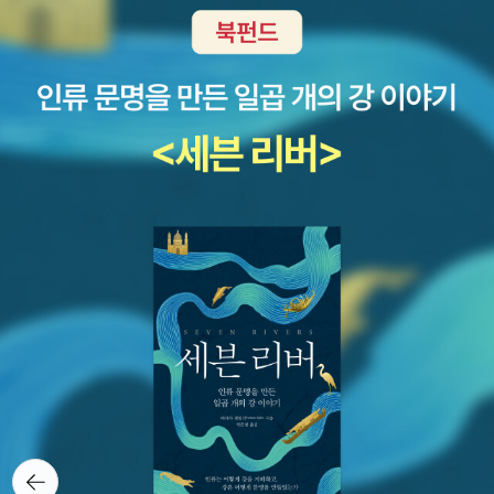
백일홍이 절정인 명옥헌 풍경을 담으러 온 사진가들~ 주민센터에
박효미 글/정문주 그림돌계단 위의 꽃잎_안미란 글/이승민 그림그 여
한 책을 읽으면 도움이 될 것 같다.한부모 가정이나 새혼가정의 일은,
제 각설하고 본론이다!<< 펼친 부분 접기 <<강연을 시작하기 전, 어
차를 세워둬 다시 돌아와 우리집에서 뒤풀이~ 밤 10시가 넘어 일어
름의 천국, 그 여름의 유배지_최나미 글/홍선주 그림섬기는 글 : 평화
우리가 남의 일 보듯 무관심할 일이 아니기 때문이다.<초등학생에게
린이들에게 먼저 사인을 해 주시는 이금이작가님, 역시 동화작가다움
났지만, 그후에도 애프터가 이어졌다는 후문... ^^ 나는 작가님 맞으려
가 무엇이냐_송경동
좋을 책><청소년에게 좋을 책>한부모 가정이나 새혼가정을 담고 있
을 진하게 느끼며 감동 먹은 장면이다. 어린 독자들이 제법 많았다. 저
고 전날 염색을 해서 알레르기로 술을 마실 수 없었다. 한의사가 타고
는 작품으로 그들의 상황과 심리를 엿볼 수 있다. 이런 책을 읽으면 더
애들은 어려서 이렇게 유명한 작가를 만나 사인도 받았으니 얼마나
난 술체질이라 했건만...ㅜㅠ빨간 테이블보도 그린으로 바꿔 작가님
이해하고 마음으로 보듬을 수 있으리라.
좋을까? 부러워라~~^^한명 한명 이름을 물어보며 잠간이라도 눈을
을 맞이했다는... 우리집에 와보신 분들은 눈치 챘죠!^^펼친 부분 접기
맞추고 얘기를 나누는 작가의 친절함, 역시!어린독자들에게 사인을
▲
해주느라 강연 시작이 30분 늦었지만, 아무도 불평하지 않는 분위기.
드디어 강연이 시작되었다. 편안하게 마련된 자리에 앉아서... 작가의
인상 어떤가요?강연주제 '유진과 유진, 창작과정을 통한 소통과 이해,
그리고 성장'에 맞춰 상세하게 풀어나갔다. 장면 장면이 손에 잡힐 듯
한 작가의 설명에 집필과정을 엿보는 즐거움을 만끽했다. '호호~ 저
렇게 해서~ 그 장면이 나오게 되었구나!' ^^강연을 끝내고 '본전 빼
라'는 말씀과 더불어 친절한 질의응답... 그리고 광주대생들과 사진촬
영. 꽃다발을 든 이금이작가님, 중앙에 키가 큰 보랏빛 셔츠의 배봉기
교수님(동화, 실험가족), 뒤줄 오른쪽 두번째 남자분은 '기찻길 옆 동
뒤로가
기
네' '자존심' '주먹 곰을 지켜라'의 김남중 작가, 주먹곰은 알라딘에서