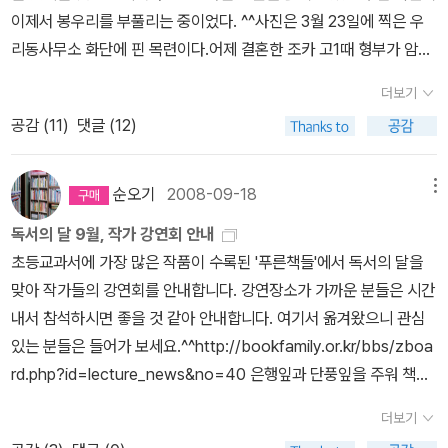
다.신간 <아버지, 나의 아버지>최유정 작가를 초청하려고 한다.최유
아동 중 가정위탁보호가 필요하여 의뢰된 아동을 의미합니다. -국민
주역) 앞 광주고속 옆에서 공구점을 운영했단다.그해 오월,공수부대
운영위원들과 '아그책' 식구들과 숲해설가 동아리 일부.... 사인을 받
이제서 봉우리를 부풀리는 중이었다. ^^사진은 3월 23일에 찍은 우
정 작가는,광주대의 2007년 이금이 작가 강연과 2010년 유은실 작
기초생활보장법에 의한 생계비, 의료비, 교육비 지원 -상해의료비 및
의 방망이에 맞아 머리가깨지고 온몸에 피범벅이 된 학생들이도망쳐
는 즐거운 시간, 좋은 질문과 답을 잘해서, 삼행시를 잘 지어서 사인본
리동사무소 화단에 핀 목련이다.어제 결혼한 조카 고1때 형부가 암으
가 강연에서 만났다.2007년 푸른문학상 신인작가상을 수상한 중편
보험료 -심리 검사 및 치료지원 -상담 등 다양한 서비스 제공 *위탁
오면 샷터를 내리고 그들을 감춰야 했다며 진저리를 쳤다. 세상 사람
을 받은 사람, 사인을 받기 위해 책을 사온 사람들까지.... 정혜숙 시
로 돌아가셨다.위에 누나는 대학 1학년으로 남매를 공부시키느라 우
동화 '친구'가 실린 <지구를 떠나며>와2008년 푸른문학상 수상작인
가정은 일정 기간 동안 친부모의 역할을 대신해 위탁아동을 보호.양
더보기
들은 얼마나 참혹했는지 제대로 알지 못하고, 지금은 다들 잊은 듯이
인의 모습도 보인다. 엊그제 신작시집 <흰 그늘 아래>가 동학사에서
리 언니가 고생했다. 남매가 무탈하게 자라서 가정을 이루고 잘살아
<나는 진짜 나일까>를 읽고 작가의 역량을 인정했다.<아버지, 나의
육할 수 있는 가정을 의미하고, -결혼한 부부가 동거하고 있으며 자녀
공감 (
11
)
댓글 (12)
살고 있다고 말하는 왕언니의 눈가는 촉촉히 물기가 배어나왔다. 우
나왔는데 아직 검색은 안된다.우수작으로 선정된 삼행시~이 - 이병
가니 참 고맙다.>> 접힌 부분 펼치기 >> 언니 혼자 고생할 때, 고마
아버지>는 입양아 연수가 친아빠를 찾아 그 정체성을 확인하고 사랑
를 양육한 경험이 있는 가정, -가족이 모두 동의하여 아이를 사랑하는
리도 울컥 눈시울이 뜨거워졌던 시간...5월 23일, 오늘은 또 한 사람
승 작가님은병 - 병든 사람들의 마음을승 - 승무원 같은 미소로 고쳐
운 친구가 이웃에 있어 많은 도움을 주었다. 어려울 때 누군가 곁에서
을 확인하는 가슴뭉클한 감동이 예견되는 작품인데... 딸을 입양한 작
마음으로봉사활동에 관심이 많은 가정 -공립아동상담소 또는 이웃주
을 기억하고 추모하는 날~ 각자의 가슴에 새겨진노짱을 얘기하며 울
주신다. 이 - 이렇게 책을 읽으면병 - 병도 치유할 수 있대요. 바로 마
힘이 되고 위로가 될 때, 사람은 마음을 열게 된다. 언니는 그렇게 그
순오기
2008-09-18
메뉴
가의 체험이 녹아 있을 거 같다.최유정 작가의 중편동화 '친구'는, 10
민 2인 이상의 추천을 받은 가정 -자족 중 범죄, 가정폭력, 아동학대,
컥하고 뜨거운 시간이었다. 따끈한 신간 <방울새는 울지 않는다:리뷰
음의 별승 - 승리는 책을 읽은 사람이 얻을 수 있어요. 우리 모두 책을
친구와새로운 가정을 꾸리게 되었다. 친정 형제들은 내심 마땅치 않
여 전 큰딸이 엄마에게도 말하지 못했던 경험을 들려주게 된 계기가
알콜 중독 등의 경력이 없는 가정 -위탁아동 포함해 18세 미만 양육
독서의 달 9월, 작가 강연회 안내
보기>에 등장한명창 임방울과 윤상원 열사에 대해서도 이야기를 나
읽어 보아요! 이 - 이제야 만나서 반가워요병 - 병아리 같은 아이들 마
아 했으나, '우리 아무도 혼자 살아보지 않았고, 누구도 내일 제껴두고
된 작품이라기억에 남는다.http://blog.aladin.co.kr/714960143/
자녀 수가 4명 이하인 가정 -위탁부모의 나이가 25세 이상 60세 미
초등교과서에 가장 많은 작품이 수록된 '푸른책들'에서 독서의 달을
눴다.두 분 다 공교롭게 우리가 사는 지역구 출신이라 생가와 기념비
음을 따뜻하게 쓰다듬는 글 속에서승 - 승승장구하시길 축복합니다.
가서 돕지 않았어. 언니의 아들딸이 인정하고 허락했으면 그것으로
1749629 주인공 한 사람에너무 빠져들지 않도록 적당한 거리두기
만의 가정 -안정된 수입과 재산이 있어 경제적으로 어려움이 없는 가
맞아 작가들의 강연회를 안내합니다. 강연장소가 가까운 분들은 시간
를 둘러볼 수 있는 역사 기행에 동참키로하고, 광산구에서 운영하는
추신, 동화를 쓰셔서인지 아이같은 순수한 얼굴이네요. 모든 순
족하지, 누구도 그들의 삶에 뭐라 할 자격없어.' 라는 말로 나는 그들
와, 같은 사건을 다른입장에서조명하므로 독자에게 객관적 시각을 갖
정 -위탁부모양성교육 4시간, 감정방문조사 필수 << 펼친 부분 접기
내서 참석하시면 좋을 것 같아 안내합니다. 여기서 옮겨왔으니 관심
생생프로그램 중7월 23일 역사기행에독서회원과 자녀들이함께 하게
서를 마치고 담양 한정식집 '전통식당'으로 고고~임금님 수랏상처럼
을 지지하고 응원했다. 벌써 10년 전 일이다. 그 후 둘째형부는 누구
게 한다. 더구나 관찰자 입장이 아니라 화자 스스로 자신의 내면을풀
<<*일정액의 양육보조금을 지원하지만, 봉사로 하는 것이지 돈벌이
있는 분들은 들어가 보세요.^^http://bookfamily.or.kr/bbs/zboa
됐다.차량과 여행자 보험 및생수와문화유산 해설사도 지원하는 무료
한 상 떡 벌어지게 차린 밥상~이른 저녁을 먹고 식당 근처 '명옥헌'으
보다 한 가족이 되기 위해 노력했고 마음을 썼다. 형부에게도 아들이
어가는 형식이라 감정이입이 잘된 작품이다.http://blog.aladin.co.
로 할 수 있는 건 아닙니다.위탁가정에 관심이 있거나 더 자세한 것을
rd.php?id=lecture_news&no=40 은행잎과 단풍잎을 주워 책갈
프로그램인데, 4월 2부터 9월까지 2,4주 토요일 오후 2시부터 6시
로 산책~ 백일홍이 절정인 명옥헌은 이때 아니면 만나기 쉽지 않다.
하나 있어 언니네 가정은 한 살 차이로 딸과 아들 둘, 삼남매가 되었
kr/714960143/30774362007년엔 이금이 작가님이 소개해줘서
알고 싶으면 중앙가정위탁지원센터 02- 796-1406. 광주가정위탁
피에 꽂을 수도 있고, 선선한 바람이 불어 와 책읽기 좋은 계절, 가을
까지진행된다. 광주시민이면 누구나 참여할 수 있는데, 이미 예약이
명옥헌에서 만난 사진작가에게 부탁해서 찍은 사진~가운데 이병승
다.그애들은 서로 누나, 형이라 부르며 친해졌고, 이제는각자 결혼해
더보기
알았는데, 2010년 유은실 작가 강연에서는 작가님이 먼저 아는 체를
지원센터 062-351-1206~7 연락해보세요.^^<아버지, 나의 아버지
입니다. 『우리 동네는 시끄럽다』의 정은숙 작가, 『나는 쇠무릎이야』
끝나서총 10회 중 8/13. 8/17, 9/10 세 번만 남았다. 답사코스는 용
작가님을 중심으로 오른쪽은 최유정 작가, 안오일 작가와 순오기, 왼
자녀를 두고 형제의 정을 나누는온전한 가족이 되었다. 5년 전딸을