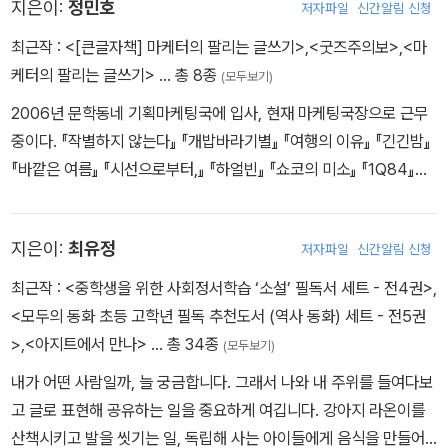
지은이:
정민호
저자파일
신간알림 신청
습니다. 쓴 책으로 《한눈에 쏙 세계사_1 인류의 탄생과 고대 문명》
《한눈에 쏙 세계사_6 격변하는 세계(동양편)》 《신화로 만나는 세계
최근작 :
<[큰글자책] 마케터의 팔리는 글쓰기>
,
<굿즈주의보>
,
<마
문명》 등이 있습니다.
케터의 팔리는 글쓰기>
… 총 8종
(모두보기)
2006년 문학동네 기획마케팅국에 입사, 현재 마케팅국장으로 근무
중이다. 『작별하지 않는다』 『개밥바라기별』 『여행의 이유』 『긴긴밤』
『바깥은 여름』 『시선으로부터,』 『하얼빈』 『쇼코의 미소』 『1Q84』
『단순한 열정』 『세계를 건너 너에게 갈게』 『흐르는 강물처럼』 『홍학
의 자리』 ‘젊은작가상 수상작품집’ ‘문학동네시인선’ 등 수많은 베스
지은이:
최유정
저자파일
신간알림 신청
트셀러들의 마케팅을 담당했다. 기록하는 것을 좋아해 읽은 책들을
블로그나 인스타그램에 남긴다. 네이버에서 ‘파워블로그’를 운영하던
최근작 :
<중학생을 위한 사회정서학습 ‘소설’ 필독서 세트 - 전4권>
,
동안 책을 기록한 내용으로 파워블로거에 여섯 번 선정됐다. 블로그
<모두의 동화 초등 고학년 필독 추천도서 (역사 동화) 세트 - 전5권
blog.naver.com/jmh5000
>
,
<아지트에서 만나>
… 총 34종
(모두보기)
내가 어떤 사람일까, 늘 궁금합니다. 그래서 나와 내 주위를 들여다보
고 글로 표현해 공유하는 일을 중요하게 여깁니다. 강아지 라온이를
산책시키고 발을 씻기는 일, 독립해 사는 아이들에게 음식을 만들어