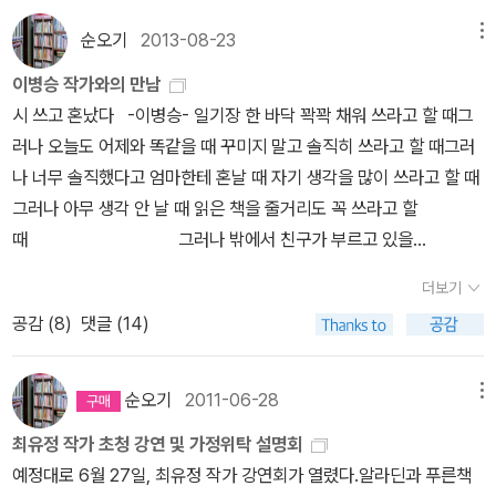
는 아들 도빈이의 이야기가 엮여 있다. 도빈이는 댄스 학원을 같이 다
아니 누나가 쓴 새로운 글이라는 사실에 그 책의 출판을 기대하고 기
니던 한비와 헤어지고 서영이를 좋아하게 되며 나름의 방식으로 아빠
순오기
2013-08-23
메뉴
다린다. 아이들의 힘을 얻어 세상에 빛을 본 그 책은, 베스트셀러가 아
를 이해한다. 「복실이」 병에 걸려 주인에게 버림받은 복실이는 농장의
이병승 작가와의 만남
닐지라도 아이들에게는 즐거운 책이었다. 우리 아이들이 책읽기를 싫
할머니의 보살핌으로 건강해진다. 그리고 옆집 개 돌콩이와 결혼을
시 쓰고 혼났다 -이병승- 일기장 한 바닥 꽉꽉 채워 쓰라고 할 때그
어한다고 말하는 어른들은 다시 한번 생각해보아야 할 것같다. 아이
하여 새끼를 밴다. 새끼를 낳다가 두 마리나 잃은 적이 있는 복실이는
러나 오늘도 어제와 똑같을 때 꾸미지 말고 솔직히 쓰라고 할 때그러
를 무릎에 앉혀놓고 옛날이야기를 들려주던 할아버지 할머니처럼 우
할머니가 만들어 준 보금자리를 마다하고, 스스로 땅을 파서 새끼를
나 너무 솔직했다고 엄마한테 혼날 때 자기 생각을 많이 쓰라고 할 때
리 아이들에게 활자에 갇힌 책을 강요하기보다는, 엄마의 숨소리를
낳는다. 「아버지와 함께 가는 길」 조선후기의 천재 화가 김홍도는 말
그러나 아무 생각 안 날 때 읽은 책을 줄거리도 꼭 쓰라고 할
들으며 함께 호흡하며 듣는 이야기가 얼마나 가슴에 오래 남는지 떠
년에 살림이 궁핍해지며 병까지 들어 그림을 그리기 어려워진다. 그
때 그러나 밖에서 친구가 부르고 있을
올려본다. 이야기를 즐기게 된 아이는 스스로 책을 찾고 책을 읽게 될
래서 아들 연록에게는 글공부를 하라고 다그치지만, 연록은 아버지처
때 똑딱똑딱 설렁설
것이다. 요즘, 아이들이 책을 안읽어요, 라고 말할 때 그 책은 어떤 책
럼 그림을 그리고 싶어한다. 김홍도의 말년 명작 <추성부도(秋聲賦
더보기
렁 시를 쓴다, 잛게 짧
일까? 아마도 공부와 관련된 책이기 쉽다. 아이들이 즐겁게 읽을 수
圖)>에 담긴 예술혼이 부자간의 따뜻한 사랑으로 그려져 있다.
공감 (
8
)
댓글 (14)
게! 그리고, 딥따 혼났
있는 책에 관심을 갖다보면, 어느새 자기도 모르게 정보와 지식을 얻
다 -초록 바이러스,
기 위한 독서의 세계로 스스로 걸어들어갈 수 있다는 걸 새삼스레 깨
11쪽, 2010년, 푸른책들- 8월 13일 이병승 작가 초청 강연 - 작가와
달으며, 나 역시 책읽어주는 엄마가 되고싶어졌다.물론, 이 책 속에는,
순오기
2011-06-28
메뉴
의 만남에서 이 시를 시인의 목소리로 들었다.강연을 앞두고 전작 읽
책읽어주는 아줌마 외에 책 제목이기도 한 [지구를 떠나며]와 [바모
최유정 작가 초청 강연 및 가정위탁 설명회
기에 도전해 안 읽었던 책 중에 딱 한 권 빼고 다 읽었는데작가님이 질
문식이], [할머니의 남자친구], [달리기], [친구] 등과 같은 새로운 수
예정대로 6월 27일, 최유정 작가 강연회가 열렸다.알라딘과 푸른책
의응답 중에 '시 쓰고 혼났다' 는 시를 인용하셔서 <초록 바이러스>에
상작들과 [짬뽕, 미키마우스, 그리고], [복실이], [아버지와 함께 가는