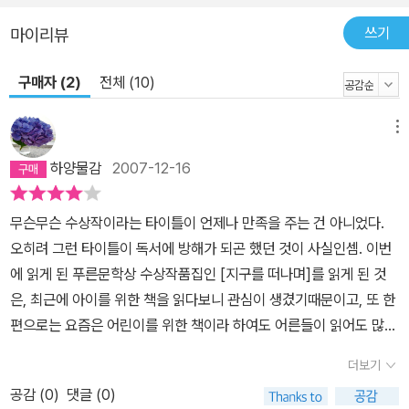
몰래 우편함을 뒤지다가 동화작가인 아줌마의 동화 출간을 거절하는
출판사의 편지를 보게 된다. 기범이는 자신이 들은 이야기를 반 친구
쓰기
마이리뷰
들에게도 해 주고, 기범이네 반 친구들은 그 이야기가 책으로 나오길
구매자 (2)
전체 (10)
바란다. 「지구를 떠나며」 사촌 형제인 철수와 명수는 ‘나쁜 녀석들’이
라고 불리는 악동들이다. 명수 엄마는 집을 나갔고, 철수 엄마는 철수
가 세 살 때 돌아가셨다. 둘은 마을회관에 버려진 냉장고를 동체 삼고,
메뉴
동장이 보내 준 선풍기를 프로펠러로 해 비행기를 만들어 지구를 떠
하양물감
2007-12-16
나려고 한다. 「바보 문식이」 문식이는 정신지체아로 엄마가 집을 나간
뒤, 아버지가 음독자살을 해 할머니와 단둘이 살고 있다. 병원에 입원
무슨무슨 수상작이라는 타이틀이 언제나 만족을 주는 건 아니었다.
했던 문식이는 다른 병실의 할머니가 휠체어 타는 것을 도와 주고 50
오히려 그런 타이틀이 독서에 방해가 되곤 했던 것이 사실인셈. 이번
0원을 얻게 된다. 다른 사람에게 돈을 받으며 처음으로 ‘고맙다’는 인
에 읽게 된 푸른문학상 수상작품집인 [지구를 떠나며]를 읽게 된 것
사를 듣게 된 문식이는 그 할머니와 친해지고, 할머니의 따뜻한 관심
은, 최근에 아이를 위한 책을 읽다보니 관심이 생겼기때문이고, 또 한
으로 머리 감는 법, 쓰레기 치우는 법 등을 배워 다른 환자들을 돕게
편으로는 요즘은 어린이를 위한 책이라 하여도 어른들이 읽어도 많은
된다. 「할머니의 남자 친구」 어느 날 할머니에게 남자 친구가 생기면
생각꺼리를 주는 책들이 많이 나왔기때문이다. 더군다나 그 많은 어
서 영민이네 집은 혼란을 겪는다. 할머니의 남자 친구는 기타도 치고,
더보기
린이책들이 외국작가들의 책이라는데 대한 약간의 아쉬움이 있었기
인라인스케이트도 타고, 록밴드에 오디션을 보러 가기도 하는 신세대
공감 (
0
)
댓글 (0)
때문이기도 하다.우리 작가가 우리 아이들을 위해 쓴 글을 읽고싶었