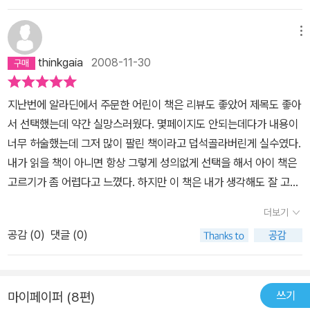
할아버지이다. 할아버지는 영민이를 오토바이에 태워 주며 영민이의
고, 그 와중에 어린이책을 쓰는 작가들 중에도 나는 모르지만, 많은 이
반팔 티셔츠 소매와 바지를 자르고 올을 풀어 버리는 헤프닝을 벌이
들에게 인기작가라 불리는 작가들이 있었다는 사실을 뒤늦게 알게 된
메뉴
기도 한다. 이런 괴팍한 행동으로 가족들을 놀라게 하던 할머니의 남
데 대한 미안함도 한몫했다고 할까? 어쨌든, [지구를 떠나며]속에는
thinkgaia
2008-11-30
자 친구는 ‘전국노래자랑’에 출연해 할머니에게 사랑을 고백한다. 「달
수상작가들의 글과 더불어 이전에 수상한 작가들의 글도 포함이 되어
리기」 주인공 나는 전국 어린이 마라톤 대회에서 연속으로 우승하는
있어서 내게는 좋은 길라잡이가 될듯하였다.나는, 이 책 속에서, [책
마라톤 신동이지만 100미터 달리기 선수가 되고 싶어하고, 준호는
지난번에 알라딘에서 주문한 어린이 책은 리뷰도 좋았어 제목도 좋아
읽어주는 아줌마]라는 글이 마음에 들었다. 책읽어주는 아줌마는, 책
학교에서 가장 잘 뛰는 단거리 선수지만 마라톤 선수가 되고 싶어한
서 선택했는데 약간 실망스러웠다. 몇페이지도 안되는데다가 내용이
읽어주는 엄마의 역할을 떠올리게 했고, 어른들이 생각하는 좋은 책
다. 마라톤 선수가 되기 위해 단거리 경주를 포기한 준호는 결국 육상
너무 허술했는데 그저 많이 팔린 책이라고 덥석골라버린게 실수였다.
과 아이들이 생각하는 좋은 책에 대해서도 생각하게 하였다. 출판업
부에 쫓겨나지만, 일반 선수 자격으로 마라톤 대회에 참가한다. 「친
내가 읽을 책이 아니면 항상 그렇게 성의없게 선택을 해서 아이 책은
계에서는 당연히 잘 팔릴 책을 만들어야 하는 것에서 자유로울 수 없
구」 정애의 아버지는 자장면 배달을 하다가 교통사고를 당해 돌아가
고르기가 좀 어렵다고 느꼈다. 하지만 이 책은 내가 생각해도 잘 고른
다. 그런데, 책을 구입하기 위해 지갑을 여는 사람이 엄마를 비롯한 어
셨다. 엄마와 단둘이 반지하에 세들어 사는 정애는 아버지 생각이 날
것 같다. 뭐 역시 알라딘 추천이라 그 점만 믿고 고른것이지만 내용이
른들이기에 정작 책을 읽고 즐거워하거나 감동을 느껴야할 아이들보
더보기
때마다 물건을 훔치는 도벽이 생긴다. 외톨이 정애는 자신에게 따뜻
충실하고 아이들 동화책도 창작동화가 좋구나 하는 생각을 하게 됐
다 어른들 입맛에 맞는 책들이 더 많이 나오는 게 아닐까라는 생각도
공감 (
0
)
댓글 (0)
하게 대해 주는 보영을 진정한 친구로 생각한다. 하지만 정애는 보영
다. 특히나 여러 사람이 쓴 책이라서 다양한 이야기를 한꺼번에 읽을
하게 되었는데...그런 점에서 책읽어주는 아줌마는 여러면에서 생각
이가 선생님이 정애와 친하게 지내라는 말을 듣고 가까이 지내려 했
수 있고 신경써서 만들어 놓은 좋은 책이란 생각이 든다.
꺼리가 많았다.밤마다 창가에 앉아 책읽어주는 아줌마의 이야기에 푹
다는 사실을 알게 된다. 「짬뽕, 미키마우스, 그리고……」 다른 여자가
빠져있던 기범이가 반 친구들에게 그 이야기를 다시 들려주는 과정에
생겨 이혼한 아버지와 엄마의 이야기, 두 여자 친구 사이에서 고민하
쓰기
마이페이퍼 (8편)
서 아이들은 그 책이 무엇인지 알고싶어하게 되고 결국은 그 아줌마,