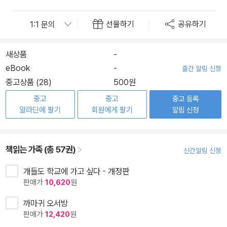
선물하기
공유하기
새상품
-
eBook
-
출간 알림 신청
중고상품 (28)
500원
중고
중고
중고 등록
알라딘에 팔기
회원에게 팔기
알림 신청
책읽는 가족 (총 57권)
신간알림 신청
개들도 학교에 가고 싶다 - 개정판
판매가
10,620
원
까마귀 오서방
판매가
12,420
원