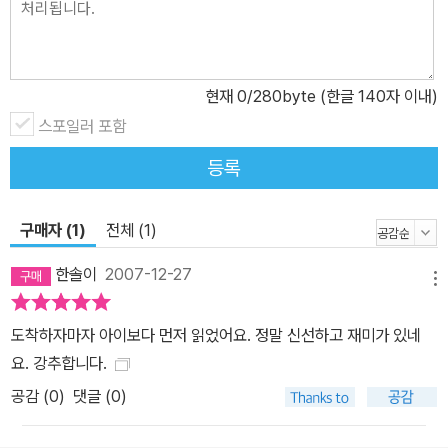
각 1편씩 총 6편과 역대수상자의 신작 3편이 함께 실려 독자들에게
매우 다양한 읽을거리를 제공한다. 부모의 이혼, 이성 교제, 진로, 따
돌림, 황혼 연애, 유기견 등 다양한 제재를 선보일 뿐만 아니라, 어른
들이 정해 놓은 규칙을 그대로 따르느라 입은 단추 구멍처럼 작아지
현재
0
/280byte (한글 140자 이내)
고 눈만 커진 이상한 세계의 아이들이 등장하는 이야기 속의 이야기
스포일러 포함
(「책 읽어 주는 아줌마」)부터, 할머니의 때늦은 연애를 도우며 자기
등록
자리를 찾아가는 아이의 이야기(「할머니의 남자 친구」), 조선 후기의
천재 화가 김홍도의 <추성부도(秋聲賦圖)>에 얽힌 부자(父子)간
의 예술혼을 담은 역사동화(「아버지와 함께 가는 길」)까지 그야말로
구매자 (1)
전체 (1)
독자들이 골라 읽는 재미를 한껏 느낄 수 있도록 9편의 동화를 골고
한솔이
2007-12-27
루 담았다. 또한 문예창작, 국문학, 외국문학 전공자들이 주류였던 예
메뉴
전과 달리 아동학, 농화학, 임산가공학 등 다양한 학문을 거친 이들이
도착하자마자 아이보다 먼저 읽었어요. 정말 신선하고 재미가 있네
새로이 아동문학에 가세했기 때문에 좀더 다채로운 지평이 열릴 것으
요. 강추합니다.
로 기대된다. 주요 내용 「책 읽어 주는 아줌마」 맞벌이 부모와 사는 기
공감 (
0
)
댓글 (0)
범이는 텔레비전에 매달려 지내다가 어느 날부터 아랫집 아줌마가 읽
어 주는 동화를 듣게 된다. 이야기에 흠뻑 빠진 기범이는 호기심으로