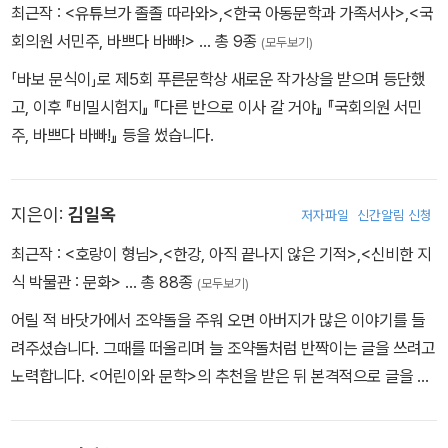
최근작 :
<유튜브가 졸졸 따라와>
,
<한국 아동문학과 가족서사>
,
<국
회의원 서민주, 바쁘다 바빠!>
… 총 9종
(모두보기)
「바보 문식이」로 제5회 푸른문학상 새로운 작가상을 받으며 등단했
고, 이후 『비밀시험지』 『다른 반으로 이사 갈 거야』 『국회의원 서민
주, 바쁘다 바빠!』 등을 썼습니다.
지은이:
김일옥
저자파일
신간알림 신청
최근작 :
<호랑이 형님>
,
<한강, 아직 끝나지 않은 기적>
,
<신비한 지
식 박물관 : 문화>
… 총 88종
(모두보기)
어릴 적 바닷가에서 조약돌을 주워 오면 아버지가 많은 이야기를 들
려주셨습니다. 그때를 떠올리며 늘 조약돌처럼 반짝이는 글을 쓰려고
노력합니다. <어린이와 문학>의 추천을 받은 뒤 본격적으로 글을 쓰
고 있습니다. 한국문화예술위원회와 서울문화재단에서 문예창작기금
을 받았고, 《물고기 선생 정약전》으로 부산일보 해양문학상을 수상했