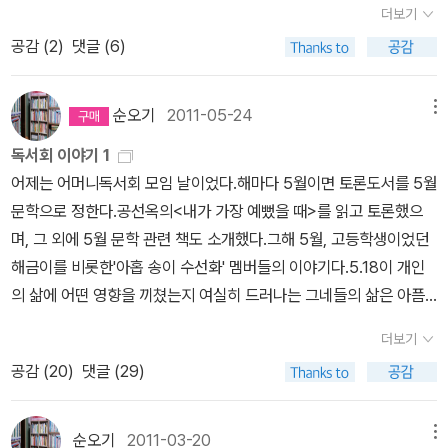
우리 회원이 10명 참석했고,이웃 초.중.고 독서회와 구립도서관 식구
더보기
뽑으라면 '잊지 마, 살곳미로'! '추천하고 싶은 책은요?'--다 추천하고
오고가야 된다.우리 회원 중에 참석할 수 있는 사람은 10여명, 회원들
들이18명으로 관계자까지 합치면 모두 34명이 참여했지만, 회의실
공감 (
2
)
댓글 (6)
싶지만, 3~4학년에겐 '난 너무 잘났어' '애정이 가는 작품은?' --청
이 한 명씩만 동행해도 기본 20명은 되는데... 실제로 회원들이 동원
풍경을한 장에 담을 수 없어 나누어 찍었다.작가의 강연으로 이어진
소년소설 '달리 GO' '좋아하는 작가는 누구예요?' --내가 제일 좋다.
한 수보다 내 인맥으로 동원한 수가 항상 더 많았었다.이번에는 30명
2부 순서~미모가 삐어난 사람은 어디를 가도 눈에 띄고 호감을 줄 수
ㅋㅋㅋ '진짜 어른은 어떤 사람이예요?' --두려움에 지지 않는 사
쯤 예상한다고 말했는데도, 주민센터 담당자가 리플릿에 참석인원을
순오기
2011-05-24
메뉴
있다. 최유정 작가도 빠지지 않는 미모에 솔직하고 터프한 언어구사
람 '처음 책을 만들었을 때의 기분은?' --말로 할 수 없는 기분, 내 책
50명으로 잡아 놓았다.나는 예상과 실제가 많이 다른 걸엄청 싫어하
로 참석자들을 웃게 했다. <아버지, 나의 아버지>는위탁가정의 연수
독서회 이야기 1
을 읽고 있는 독자를 보면 정말 좋다. '시를 쓰다 동화로 바꾼 이유
는 성격이다.예산지원을 받는 관공서 일은 사실 참석인원도 중요하
가 친아버지를 찾아가는 여정을 그린 것으로, 실제 생후 11개월에 입
어제는 어머니독서회 모임 날이었다.해마다 5월이면 토론도서를 5월
는?' --시 ->드라마 -> 여러가지 다 했는데, 안오일 작가가 동화를
니, 어떻게든 50명 근접하게 노력은 해봐야지.^^현수막은 제대로 제
양해 현재초등 6학년이 된 딸을 키우며 겪은 이야기는 많은 이들의
문학으로 정한다.공선옥의<내가 가장 예뻤을 때>를 읽고 토론했으
쓰라고 권유했다. '글 쓸때 주제를 먼저 생각하나, 글감을 먼저 생각하
작이 됐는지 담당자에게 문자를 보내고, 내일 오기로 약속한 모든 분
고개를 끄덕이게 했다.배 아파서 낳은 고등학생 아들이나 가슴으로
며, 그 외에 5월 문학 관련 책도 소개했다.그해 5월, 고등학생이었던
나요?' --주제부터 정하고, 이야기를 풀어놓는다. '동화를 진즉 쓸 걸
들께 확인 문자도 날려야겠다.회원들은 대부분 책을 갖고 있으니 내
낳은 딸을 키우며 엄마로서 겪는 감정은 똑같은데, 성장기 청소년의
해금이를 비롯한'아홉 송이 수선화' 멤버들의 이야기다.5.18이 개인
그랬다는 말은 무슨 의미인가?' --아이들이 이해할 수 있는 쉬운 말
일 사인 받으면 되지만,책이 없는 분들을 위해 알라딘과 출판사에 주
공통적인특성을 보면서도 주위 사람들은 입양아이기 때문이라는 편
의 삶에 어떤 영향을 끼쳤는지 여실히 드러나는 그네들의 삶은 아픔
로 깊은 메세지를 전하기 때문에 어려운 말로 멋지게 쓸려고 폼잡지
문해최유정 작가의 책을 준비해뒀다.출판사에서 카드와 리플릿도 많
견을 갖고 있어 상처받을 때도 많다고 한다. 그런 말을 들으면 그 사람
이었다.가장 예뻤을 나이에, 울고 웃고 떠들며밥 먹는일상조차도 죄
않아도 되니까 좋다. '작품 하나를 쓸때 기간은?' --작품마다 다르다.
이 지원해줘서 참석자 모두에게 기념품으로 줄 수 있어 좋다.<숨은
더보기
을 미워하고 다음에 만나기 싫어질까봐, 집에 와서 식구들에게 거친
의식을 가져야 했던 그들은,우리와 다른 딴 나라에서 살았던 것일
꼬부기는 한 달 정도 걸렸고, 케이스 바이 케이스!! '일찍 결혼했는데
친구 찾기>를 이번에 구입했는데, 어제 아버님 생신을 쇠고 심야에
공감 (
20
)
댓글 (29)
말을 쏟아내며 속을 풀기도 한다고...딸이 여섯 살이 되었을 때 입양사
까?'세상 사람들은 왜 아무렇지 않지? 아무렇지 않은 것이 나는 너무
배우자 선택의 기준은?' --문학적인 대화가 통하는 사람, 글쓰다 포기
보다가그만 깜박잠들어 버렸다. 오늘 부지런히 읽어야지....최유정 작
실을 알렸고, 아이는 자연스럽게 생모와 생부가 어떤 분들이었을까
이상해. 혹시 무슨 일이 있는 게 아닐까? 혹시 말이야 우리나라 사람
한 사람이면 좋겠다 생각했는데, 글을 쓰다 포기한 사람은 아니다.^
가는 광주대에서 진행한 이금이, 유은실 작가강연에서 만났고, 뒤풀
궁금해한다고 한다. 어렸을땐 아빠의 갤로퍼보다 더 좋은 차를 갖고
들이 먹는 물에 뭐든지 빨리 잊어먹게 하는 약이 섞여 있는 게 아닐
^ 어른들은 궁금해도 물어보지 못하는 것들을 아이들은 거침없이 질
순오기
2011-03-20
메뉴
이 현장까지 함께 해서 친밀한 느낌이다. <아버지, 나의 아버지>가