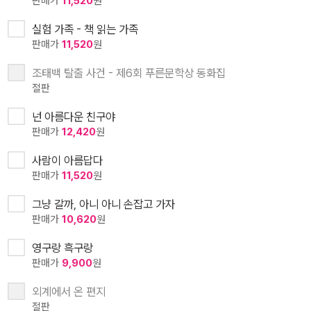
판매가
11,520
원
실험 가족 - 책 읽는 가족
판매가
11,520
원
조태백 탈출 사건 - 제6회 푸른문학상 동화집
절판
넌 아름다운 친구야
판매가
12,420
원
사람이 아름답다
판매가
11,520
원
그냥 갈까, 아니 아니 손잡고 가자
판매가
10,620
원
영구랑 흑구랑
판매가
9,900
원
외계에서 온 편지
절판