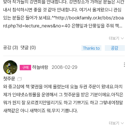
린이가 읽어 무리없는 책을 지칭하도록 하고, 어린이가 등장하지만
맞아 작가들의 강연회를 안내합니다. 강연장소가 가까운 분들은 시간
을 해 준 인연이 있고, 훈민정음 창제 당시와 600년 후를 기록한 '뚜
많은 백성들이 쓰는 데에는 도리가 없는 게야. 물론 총명하고 명민한
황재오 글 / 도메오홀딩스 / 2011년 2월책 읽는 왕자 재키 프렌치 지
어른들이 읽기에 더 적합한 책은 '동화'라는, 더 포괄적인 이름으로 부
내서 참석하시면 좋을 것 같아 안내합니다. 여기서 옮겨왔으니 관심
깐뎐'에서 주인공에게 '민경'이란 이름을 쓰겠다고 허락(?^^)을 얻었
성군이 나서서 나라말 쓰기를 권장하고 스스로 익힌다면 훨씬 빨리
음, 글마음을 낚는 어부 옮김, 수 드제나로 그림 / 예꿈 / 2011년 2월
르는 것이 옳을까?함께 읽은 유 은실 작가의 <만국기 소년>은 어른
있는 분들은 들어가 보세요.^^http://bookfamily.or.kr/bbs/zboa
다.미국으로 입양된 소녀라 민경이 대신 '제니'라는 이름을 썼지만.^^
유포되겠으나 아무리 임금이 쓰라고 권장하고 법으로 정한다 해도 그
식물 이름 수수께끼 김양진 지음, 권석인 그림 / 루덴스 / 2011년 2월
이 내가 읽어보았을 때 그야말로 아이들을 위한 책 다운느낌이 드는,
rd.php?id=lecture_news&no=40 은행잎과 단풍잎을 주워 책갈
>> 접힌 부분 펼치기 >> << 펼친 부분 접기 <<파주 출판단지에서
백성이 사용하지 않으면 그뿐인 게야. 글이란 이런 것이지. 임금만 탓
어린이 3D 스도쿠 초중급/ 어린이 3D 스도쿠 고급 마인돔 지음 / 바
잔잔한 재미와 감동을 줄만한 내용들이었다. 아이에게도 권해서 읽혀
피에 꽂을 수도 있고, 선선한 바람이 불어 와 책읽기 좋은 계절, 가을
만나 볼 분들을 모두 만나고, 2200번 버스를 타고 헤이리로 갔어요.
할 것이 아니라 백성 하나하나가 각성해야 하느니라. 하여 너희들이
이킹 / 2011년 2월 단순히 1-9까지의 숫자를 이리저리 연결해서 맞
더보기
보니 재미있어한다. 하지만 나는 이 책을 다른 어른들에게도 읽어볼
입니다. 『우리 동네는 시끄럽다』의 정은숙 작가, 『나는 쇠무릎이야』
처음이라 헤이리1 게이트에서 내려 입구의 안내판에서 내가 보고 싶
지금 하고 있는 그 일이 중요하다는 게야. 나라말을 만들어 놓기만 해
추는 스도쿠 문제가 아닌 보다 고난이도의 다양한 스도쿠가 나왔다고
공감 (
3
)
댓글 (0)
만하다고 특별히 권하지는 않으리라. 특별히 동화에 관심있는 사람이
의 김향이 작가, 『태진아 팬클럽 회장님』의 이용포 작가가 ‘작가와의
은 곳 번호를 확인하고 찾아갔어요.담쟁이가 손에 손을 잡고 환영했
서는 소용이 없지 않겠느냐, 우선은 모든 서책이 나라말로 되어야 하
하니, 궁금해서 견딜 수 없다.어른들에게도 좋지만, 머리를 써서 문제
아니라면.어른들에게 권하라면 차라리 위의 <태진아 팬클럽 회장님>
만남’ 자리를 갖습니다. 저자와의 만남을 통해 작품을 보다 깊이 만날
어요. 출사나온 여자분들이 여럿 눈에 띄었는데, 그들은 담쟁이를 찍
느니라. 이것이 어디 하루 아침에 이루어질 수 있는 일이더냐. 백 날이
를 풀어야 하기 때문에 숫자와 친숙해져야하는 초등생들에게 더할나
책을 권할 것이다. 요즘 내게는 동화를 자꾸 따지면서 읽는 경향이 생
수 있는 시간이 될 것입니다. 이 밖에도 ‘독서의 달’을 맞아 이곳저곳
고 나는 그녀들을 찍고...막다른 길목에서 만난 빨간 우편함...어디서
하늘바람
2008-02-29
메뉴
걸리고, 천날이 걸릴 테지, 아니 몇 백 년이 걸릴지도 모르는 일이야.
위 없이 좋은 책이다.수학에 흠뻑 빠질 수 있을까 Pavel V. Chulkov
겨나고 있다.
에서 책과 관련한 많은 행사가 열립니다. 좋은 기회 놓치지 않고 참석
든 빨간 우편함을 보면 웬디양이 떠오르죠.^^옛날 생각이 나는 물건
어느 천 년에 그 많은 서책을 모두 나라말로 옮기느냐고 할지 모르겠
지음, 한인기 옮김 / 경문북스(경문사) / 2011년 1월New My Book
첫주문
하셔서, 이 가을 멋진 추억들 만드시길 바랍니다. 정은숙 작가 강연회
들을 모아 놓은 재미있는 추억 박물관.>> 접힌 부분 펼치기 >> <<
다만, 선비 한 사람이 한 권씩만 나라말을 익히고 한자로 된 서책을 옮
Note 3권 세트 : 영어독서 기록 노트 (Paperback 3권) 쑥쑥닷컴
와 중고샵에 책 몇권을 어제 올렸는데 오늘 두권 주문이 왔네요.마치
* 일 시 : 2008. 9. 19 (금) 오후 4시 * 장 소 : 서울 강남구립논현도
펼친 부분 접기 <<처음부터 74번 동화나라를 찾아 보고 싶었는데,
긴다면 일 년도 채 걸리지 않을 테지, 허나, 선비라는 작자들이 남의
편집부 지음 / 쑥쑥닷컴 / 2011년 1월여우모자김승연 글.그림 / 텍스
제가 인테넷쇼핑몰을 운영해서 그 첫주문을 받은 기분이에요.아직은
서관 * 행사명 : 한도서관 한 책 읽기 * 문 의 : 02-515-1178 * 일
첫째 셋째 월요일은 쉬는 날이라고 잠겨 있어 들어가보지는 못했어
나라말만 외고 앉았으니 그 또한 현재로선 꿈 같은 일.' (뚜깐뎐 149
트컨텍스트 / 2011년 2월이리 오너라! 옛날 옛적 관혼상제 김경희 지
뭐가 뭔지 잘 모르겠지만떨리기도 하고 기쁘기도 하고 그렇네여정말
시 : 2008. 9. 21 (일) 오후 3시 * 장 소 : 서울 성동구립도서관 * 행
요.동화나라 앞 건물에서 정중하게 인사하는 동상~ ^^>> 접힌 부분
쪽) 이용포 작가는 '뚜깐뎐'에서 사부의 입을 빌어 위와같이말한다.나
음, 이덕진 그림 / 조선북스 / 2011년 1월Global - 내가 먼저 손 내미
새책같은 아니 새책이죠 뭐.무지 기쁩니다.
사명 : 한도서관 한 책 읽기- 저자와의 만남 * 문 의 : 02-2204-643
펼치기 >> << 펼친 부분 접기 <<아이들이 좋아할 모래 체험장화폐
라말을 박해하던 일은 조선 중기의 역사만은 아닌 듯하다.오늘날은
는 열린 세계 레나 디오리오 글, 크리스 힐 그림, 박선주 옮김 / 푸른날
0 * 일 시 : 2008. 9. 27 (토) 오후 3시 * 장 소 : 서울 강남구립논현
박물관세계 파충류 & 공룡 박물관아기자기 예쁜 카페들헤이리에서
더보기
더 교묘한 수법으로 한글을 박해하고 있다. 아니 더욱 노골적으로 '영
개 / 2011년 1월 Green - 내가 먼저 만드는 푸른 지구 레나 디오리오