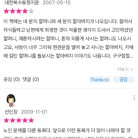
눈엔 호통과 고약함만 있는 노인으로 비쳐지기에 공손하게 대하지 않
대전복수동정지윤
2007-05-15
은 반성을 하게 되었지요. 온 정성으로 자식을 기르느라 이제는 기운
적으로 다가온다. 여자라기보다는 어머니로서 아내로서 무조건 가슴
는다. 독거노인들을 존중하고 다정한 이웃으로 지내야 함을 함께 읽
도 없고, 아픈 곳도 한두 군데 생겨버린 우리 부모님들의 쓸쓸하고 무
을 내리 쓸며 참고 살아왔던 할머니가 막내를 결혼시키고는 이혼하
깨워주는 이야기였다. 두 번째 이야기인 <태진아 팬클럽 회장님>에
이 책에는 네 분의 할머니와 세 분의 할아버지가 나오십니다. 젊어서
기력한 생활에서 벗어날 수 있도록 자식 된 도리를 다 해야 할 것입니
신다기에 극구 만류하다 결론지어졌다. 이혼대신에 할머니가 남은 생
나오는 할머니의 모습을 보면서는 부산에 계신 나의 시어머니생각이
자식들하고 남편에게 희생한 것이 억울한 생각이 드셔서 고민하셨던
다. 우리 아이들이 이 책을 읽고 조금이나마 할아버지, 할머니의 그동
애동안 하시고 싶은 건 다 하며 살겠다고 말이다. 태진아 팬 클럽의
났다. 칠순이 넘은 연세이신데 집에서도 언제나 화장을 하고 계시는
할머니, 재혼하시려는 할머니, 혼자 외롭게 사시는 할머니도 나오시
안의 노고와 앞으로의 행복한 삶을 찾아드려야 함을 알아주었으면 좋
회장이 되어 귀걸이도 차고 빨간색 립스틱도 칠하고 노래를 따라 부
도회지 멋쟁이 할머니, 가수 팬클럽 회장만 안하신다 뿐이지 마치 이
고요, 사람이 너무 그리워 현관문을 열어 놓고 사니는 할아버지, 치매
겠다는 바람입니다. 다섯 편의 짧은 동화들이지만 아주 많은 생각을
르며 사교 댄스에 인라인 수강과 운전까지 하신다. 할머니의 반란에
이야기에 나오는 할머니의 모습과 같다. 8남매를 키운 우리 어머니처
에 걸린 할머니를 돌보시는 할아버지 이야기도 나옵니다. 구구절절한
하게 하는 값진 책입니다. 이용포 작가의 가족사랑에 대한 따스한 마
당황하는 할아버지와 나는 고아원 봉사를 하는 모습의 할머니를 보며
럼 젊었을 땐 남편과 아이들에 치여 살았던 힘겨운 모습을 벗고자 자
사연들이 마음을 아프게도 하고 웃음짓게도 하네요. 제게는 시어머
음을 잘 담아내고 있는 동화책을 읽게 되어 좋았습니다.
할머니의 마음을 이해하게 된다. 손녀가 선물한 싸구려 귀걸이를 (너
더보기
아를 찾기 위해 몸부림치는 모습이 약간은 이기적으로 보여서짱난다
님 한 분만이 계셔서 그런지 제 부모님들의 이야기라기보다는 내가
무 야하다시며 손사래를 치던 그 귀걸이를) 하신 할머니의 모습이 가
짱나!” “완전 구려!” 이렇게 신조어를 써가며 비난하는 아이들도 있지
공감 (
0
)
댓글 (0)
늙었을 때는 어떻게 될까하는 생각을 더 많이 해보게 됩니다. 이 책을
슴을 아프게 한다. 우리의 어머니들의 모습이기도 한 싸구려 귀걸이
만 이 이야기의 할머니는 “태진아 오빠!”를 외치면서도 버림받은 아
읽은 어린이들이 굳이 할머니, 할아버지를 이해하려고 하는 것보다는
를 한 할머니가 자꾸 안쓰럽기만 하다. 한평생을 자신의 희생으로만
이들을 돌보려는 마음을 가진 진짜 멋진 할머니, 바로 오늘을 사는 건
바로 지금 젊은 상태의 부모님의 미래를 생각해보면 어떨까 싶네요.
메뉴
인내해왔던 할머니는 자신을 위해 남은 인생을 사셨으면 하는 마음이
강한 우리네 할머니들이 꿈꾸는 모습이 아닐까? 세 번 째 이야기인
요즘 젊은 엄마, 아빠들은 옛날 분들보다는 약게 살려고 합니다. 자식
다. 치매 걸린 할머니를 뒷바라지 하는 할아버지의 모습 또한 또 다른
선인장
2009-11-01
<우리할머니 시집간대요>는 남편이 먼저 세상을 떠나 홀로 된 할머
들 위해서 무작정 희생도 하지 않으려고 하구요, 좋은 것, 만난 음식도
우리 사회의 모습이다. 지금 세대에 얼마나 치매 노인들의 비율이 높
니가 재혼을 결심하지만 가족들은 쉽게 받아들이지 못한다, 우리는
챙겨 먹기도 하구요. 그러나 사랑은 내리사랑이라고 지금은 마냥 젊
아지는가. 남의 이야기가 아니다. 자신이 낳은 자식도 싫다고 떠나는
노인 문제를 다룬 동화다. 앞으로 이런 동화가 더 많이 나와야 할 것
노인들을 더 이해해야 하며 자녀들이 채울 수 없는 노인의 외로움에
기만하고, 예쁘고 멋진 부모님들이지만 곧 나이를 먹는다는 것, 지금
판에 남의 새끼를 키우느라 가슴이 무너져 내리던 심정을 누가 알까