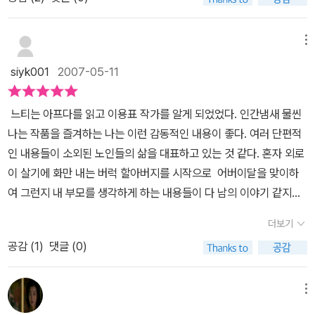
하고 있는 할머니의 그림과 그런 할머니들을 약간 못 마땅하게 여기
자기를 받고 펑펑 울었던 순간이 남아 있다니......이것이 소중한 사랑
하고 싶은 거 하며 살란다.’ 라고 드디어 자유를 선언하는데... [우리
읽기였고, 우리 주변의 일들을 억지스럽지 않게 잘 풀어두어 공감을
는 앞줄의 아이들의 그림이 있는 표지부터가 심상치 않았는데... 바로
의 기억이구나 감동하며 '아따, 그놈 안목하고는, 선물을 혀도 저리 촌
할머니 시집간대요]는 남편을 일찍 여의고 자식들을 홀로 키운 할머
잘 이끌어내는 책이었다.
이 시대의 할아버지와 할머니들의 자화상들이 담긴 재미와 감동을 함
시런 색깔로다 했으까!' 할아버지의 눈흘김에 나도 따라 웃었다. 가슴
메뉴
니가 꽃집 할아버지를 만나게 되면서 재혼을 생각하지만, 자식들은
께 주는 좋은 책이었다. 얼마 전 시골에 계신 친정 부모님을 뵙고 왔
이 아리지만 따뜻해지는 다섯 편의 이야기는 작가 주변 사람들이 실
그런 할머니를 이해하지 못합니다. [개구리 이마에도 뿔이 날까?]에
siyk001
2007-05-11
다. 평생 농촌에서 자녀들 뒷바라지하시다가 결국 병을 얻으신 나의
제 모델이라는데, 독자들이 한 마음으로 공감하는 것은 바로 보편적
서는 아이를 낳지 못해 이혼 당하고 자식이 셋 딸린 남편을 만나 살라
아버지...... 목소리도 우렁차서 동네 호랑이로 불리시던 젊은 시절의
인 정서가 통하기 때문이다. 작가의 특별한 체험에 보편성을 불어 넣
온 할머니가 치매에 걸리는데 자식들은 그런 할머니를 짐스러워 하는
느티는 아프다를 읽고 이용표 작가를 알게 되었었다. 인간냄새 물씬
모습은 어디로 가고 이제는 늙고 초췌한 모습과 뼈마디가 툭툭 튀어
은 동화집 '태진아 팬클럽 회장님'은 노령화 사회로 접어 든 우리나라
데... [수제비]는 자식들이 모두 멀리 살고 있어 자식들이 늘 그리운
나는 작품을 즐겨하는 나는 이런 감동적인 내용이 좋다. 여러 단편적
나온 손을 내게 내미실 땐 좀 더 자주 찾아뵙지 못한 못난 나 자신을
의 노인 문제를 이해와 사랑이라는 따뜻한 시선으로 풀어냈다. 표지
외로운 할머니는 전화벨이 울리는 환청에 하루에도 몇 번씩 전화기를
인 내용들이 소외된 노인들의 삶을 대표하고 있는 것 같다. 혼자 외로
자책했었다. 첫 번째 이야기인 <버럭 할배 입 속엔 악어가 산다>는
처럼 화려한 노후가 아름답게 펼쳐지는 사회가 되기를 꿈꾼다.
들어봅니다. 그리고 할머니는 옛날 남편과 자식들이 북적북적하면서
이 살기에 화만 내는 버럭 할아버지를 시작으로 어버이달을 맞이하
유달리 나의 친정아버지 생각을 많이 하면서 읽은 이야기다. 어릴 때
끓여 먹던 수제비를 한 솥 끓이게 되는데... “늙기 싫어! 늙기 전에 죽
여 그런지 내 부모를 생각하게 하는 내용들이 다 남의 이야기 같지만
아버지의 고함소리가 유난히 커서 친구들이 우리 집에 놀러오기를 꺼
을 거야!” 누구나 한번 쯤 해본 말일지도 모릅니다. 그만큼 우리나라
않다. 아이의 눈에서 보는 할아버지는 양면성을 보인다. 화만 버럭 버
려했던 기억이 있다. 정이 많으신 아버지는 자꾸 친구들을 데려오라
더보기
에서 노인들이 행복한 노년을 보내고 있지 않음을 말해주는 것 같아
럭 내지만 속마음은 따뜻한 마음의 버럭 할배이다. 동생 환이의 눈에
하시지만 아이들은 호랑이 같은 아버지의 음성에서 마치 버럭버럭 고
서 마음이 씁쓸합니다. 옛날에는 집안의 어른을 극진히 모시면서 그
공감 (
1
)
댓글 (0)
는 할아버지의 틀니가 악어처럼 보인다. 길에 넘어져 우는 동생을 데
함이라도 떨어질까봐 감히 우리집 근처에 얼씬도 못하는 눈치들이었
분들의 삶의 지혜와 가르침을 감사하게 받아 들였는데 요즘은 그저
려와 약을 발라주는 할배의 모습이 그동안 생각해왔던 할배와는 다르
다. 버럭할배 또한 고함쟁이다. 하지만 알고보면 쓸쓸한 노인이다. 동
귀찮고 보기 싫은 존재로 여기는 일부 배은망덕한 사람들을 종종 보
다. 아이가 그리워, 사람이 그리워 할아버지는 화만 냈던 게 아니었을
메뉴
네꼬마들의 행동이 자신의 손자인양 즐겁고 돌봐주고 싶지만 아이들
게 됩니다. 나 자신도 제대로 하고 있지 못해서 이 책을 읽는 동안 많
까? 순종적이기만 하던 할머니의 색다른 변신은 손녀인 나에게 충격