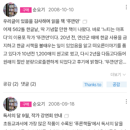
었다.그 때의 그 글은 아이들이 읽어도, 어른들이 읽어도, 모두 나름대
수 있도록 마련한 공간의 낮고 작은 문~ 사계절의 눈맞춤에 호감이
년 2월 으악! 엄마와 아빠를 팔다니..... 제목만 봐도 읽지 않고 그냥
로 감동을 줄 수 있는 내용이었는데 이후로 가끔, 그리고 요즘들어서
순오기
2008-10-10
메뉴
갔어요.마침 엄마 따라 온 남매가 놀고 있더군요.^^2층 사무실 입구
지나치기 힘든 책이다. 얼른 읽고 3월 안에 꼭 리뷰도 올려야지! 도대
자주, 동화라고 하는 작품들을 읽으면서 어떤 것들은 이게 과연 어린
에 있는 반가운 이미지, 바로 조성자 선생님의 '벌렁코 하영이'죠.^^>
우리글이 있음을 감사하며 읽을 책 '뚜깐뎐'
체 왜 엄마와 아빠를 팔라고 하는지 주인공의 모습이 무척이나 궁금
이들을 대상으로 쓰여진 글일까 의문을 갖게 되는 것들이 있다. 동화
> 접힌 부분 펼치기 >> 조성자 선생님이 쓴 책들~ << 펼친 부분 접
어제 562돌 한글날, 딱 기념할 만한 책이 나왔다. 바로 '느티는 아프
하다.내 방귀 실컷 먹어라 뿡야 이용포 지음, 노인경 그림 / 창비(창작
라고 해서 꼭 어린이들을 대상으로 쓰여야 한다는 것은 아니지만 어
기 <<건짱 만드는 방, 서로 만나는 방? 이 방에선 무얼 하는지 아시
다'의 이용포 작가 '뚜깐뎐'이다. 20년 전, 연산군 때에 한글 사용을 금
과비평사) / 2008년 9월'방귀' 소리만 들어도 웃는 아이들에게 즐거
린이들이 등장하고 어린이의 시선으로 쓰여졌지만 어른들이 읽어야
겠어요?ㅋㅋ사계절출판사에서 만난 사랑초는 우리집에서도 잘 자라
지하고 한글 서책을 불태우는 일이 있었음을 알고 떠오른이야기를 품
운 책. 이 책에 나오는 망태 할아버지는 어떤 모습일지 궁금하다. 초등
더 적합할 그런 작품들도 똑같이 동화라고 부르는 것이 맞는지 잘 모
고 있어요. 사옥 옆에 있던 엄나무는 최규석 작가 고향집에 있는 나무
고 있다가 10년전 1,200매의 원고로 썼고, 다시 2년을 다듬고다듬어
저학년에게 좋은 동화.거짓말 세 마디이용포 글, 김언희 그림 / 시공
르겠다.예를 들어 최근에 읽은 <태진아 팬클럽 회장님> 이라는 책이
라나요. 사계절에서 최규석 작가의 신간만화가 준비중이고 10월에는
원래의 절반 분량으로출판하게 되었다고 후기에 밝혔다. '뚜깐뎐'은
주니어 / 2008년 11월아래에 있는 책들과 같이 단편동화 묶음집 안
있다.이용포 작가의 동화집인데, 말한대로 어린이가 화자가 되어 내
좋은 일도 있다네요.내가 욕심내고 있는 '그 집 이야기'를 비롯한 사계
어매가 똥뚜깐에서 낳았다고 아배가 뚜간이라 부르면서 천하디천한
에서도 작가의동화를 발견할 수 있었다. 노경실의 세상을 읽는 책과
용이 전개되고 있지만 여기 실린 다섯 작품 모두 요즘의 노인 문제를
더보기
절 책들~중학교 독서회 9월 토론도서였던 고미숙의 필터로 본 '임꺽
이름으로 평생을 살아야 했던 뚜깐의 이야기다.어려선 서서 오줌을
그림이야기 노경실 지음 / 21세기북스(북이십일) / 2011년 1월마음
다루고 있다. 황혼 이혼을 하고 싶어하는 할머니라든지, 시골집에서
공감 (
2
)
댓글 (2)
정, 마이너 리그의 향연'을 읽고 홍명희의 임꺽정을 보고 싶어졌다.>
누기도 했던 당찬 그녀가, 나라말을 핍박하던 연산군 때에 글을 배우
으로 느끼는 조선의 명화 - 만화로 다시 살아난 옛 그림 속 이야기서
혼자 사는 노인이 자꾸 환청을 들으며 치매 증상을 보이기 시작하는
> 접힌 부분 펼치기 >> 이외에도 엄청 많지만 하나씩 하나씩 장만해
고 사부에게 '해문이슬-해를물고 있는 이슬'이란 고운 이름을받아 시
은경 지음 / 도서출판 북멘토 / 2011년 2월[마음으로 느끼는 조선의
얘기 (이 작품에서는 처음부터 끝까지 이 노인의 독백 형식으로 글이
야지요.^^ << 펼친 부분 접기 <<사계절출판사를 둘러보고 바로 옆의
문을썼다는 설정하에,딸에게 대물림되는 서책과 시문이 적인비단 한
명화] 조선의 명화 10작품에 대한 해석이 만화로 탄생되었다. 그림의
순오기
2008-09-18
메뉴
진행된다.), 첫남편에게 버림받고 재혼하여 자식이 셋 딸린 할아버지
창비에 가서 이용포작가님도 만나고, 문학동네 이매지님도 만났어요.
조각의 진실을 밝혀가는 이야기다.현재 하나 남은 비단 한조각의 시
배경이나 인물, 화가와 작품에 얽힌 이야기가 만화로 나온 책은 내가
와 재혼하여 뒷바라지 하며 살던 할머니가 치매에 걸린 이야기 등.'어
독서의 달 9월, 작가 강연회 안내
사진은 이용포작가님과 사계절 아동청소년문학팀 김태희 팀장님.이
문을 물려받은 제니가 '한글창제 600년'이 되는 2044년 6월 이야
알기로는 처음인 것 같아서 반갑다. 작품과 함께 조선시대를 이해하
린이책'이라고 이름 붙일 때에는 이름에 대상이 포함되어 있으니 어
초등교과서에 가장 많은 작품이 수록된 '푸른책들'에서 독서의 달을
용포 작가님은, 우리 막내 6학년 때 어린이 독자에게 처음으로 싸인
기로 시작된다. '글이란 것은 임금이 금한다고 없어지는 게 아닌즉,
는 또 한 권의 책이 될 것 같아 반갑다.리틀 헬로우고스트 와루 그림,