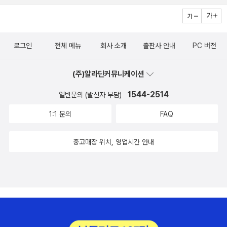
절엔 꼭 안부문자를 나누죠. 특별한 인연은 나중에 페이퍼로 올려 볼
작품속에 '민경'이란 이름을 쓰고 싶다며 허락(?)을 얻으셨다^^)을 맺
게요.^^마지막 네 권 빼고 다 읽었네요~
은 작가님이라 책을 출판하면 잊지 않고 보내주셨다. 작년엔 '하늘도
탐낸 아름다운 별 이휘소'란 어린이 인물전과 부인(임복남)이 낸 인물
로그인
전체 메뉴
회사 소개
출판사 안내
PC 버전
전 '우리나라 최초 여성 파일럿 권기옥을 보내면서,너를 주인공(이름
만)으로 한 청소년 소설 '뚜깐뎐'을 쓰고 있는데 10월 초순에 출간될
(주)알라딘커뮤니케이션
거라고 적었는데, 드디어 올 10월에 나왔다. 그런데 다 읽어봐도 '민
경'이란 이름은 나오지 않았다. 아마도 '민경'으로 쓰려고 했던 이름을
1544-2514
일반문의 (발신자 부담)
'제니'로 바꾼게 아닐까 짐작할 뿐... ^^>> 접힌 부분 펼치기 >> <<
1:1 문의
FAQ
펼친 부분 접기 <<이번에 출판한 '뚜깐뎐'과 창비에서 나온 동화 '내
방귀 실컷 먹어라'도 같이 보내셨다. 고맙습니다! ^^오늘까지 중간고
중고매장 위치, 영업시간 안내
사를 치르는 민경이는 구경만 했고 엄마가 먼저 두권을 다 먹어 치웠
다. 냠냠~ '내 방귀 실컷 먹어라'는 부모의 잔소리와 학원을 뺑뺑이 도
는 초등생들의 비애와 탈출 욕구가 잘 드러난 동화로 아주 재미있었
다. 어른들이 말 안듣는 어린이에게 써먹던 협박(?)성 '망태 할아버지
가 잡아간다'는 말을 소재로,어른들도일독하면 올챙이 시절을 잊고
있던 유년기 정서를흔들어 깨울 듯하다.^^이용포 작가의 청소년을 위