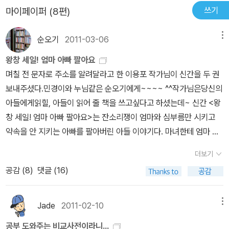
라고 하셨다안늙을 줄 알았다. 나는 물론 내 부모도 할머니 할아버지
라인스케이트와 운전 등을 배우는 할머니의 변화된 모습을 받아들이
쓰기
마이페이퍼 (8편)
는 안 될 줄 알았다.하지만 친정부모님이 내 아이의 할머니 할아버지
는 과정을 맛깔스럽게 그리고 있는 작품이다. <우리 할머니 시집간대
가 되고 나는 어느덧 30대 중반을 넘어서 얼굴에 주름이 보이기 시작
요>에서는 할머니가이웃의할아버지와새로운 삶을 살고자 하면서 생
순오기
2011-03-06
메뉴
하면서 내 아이가 어린 시절 나처럼 될까 걱정스럽다,당연히 더불어
긴 가족과의 충돌을 그린 작품이다.나이 들었다고 해서 사람을 사랑
살아가고 함께 당당히 즐겨야할 생활에 소외되고 무시되는 노인들
왕창 세일! 엄마 아빠 팔아요
하는 마음이 바닥나는 것은 아닐 터, 늦은 나이에도 새로운 사람을 만
의 이야기가 여기 있다.늙는 것도 서러운데 노인들은 노인이니까 참
며칠 전 문자로 주소를 알려달라고 한 이용포 작가님이 신간을 두 권
나 애정을 느낀다면 함께 보내고 싶은마음이들지 않겠는가. 그러나
으라 하고 노인이니까 아무래도 괜찮다 하고 노인이니까 즐거움도 모
보내주셨다.민경이와 누님같은 순오기에게~~~~ ^^작가님은당신의
노년의 사랑을 인정해주어야 한다고 말하는 한편으로는 막상 내 가정
르는 줄 안다.하지만 이용포작가의 따스한 시선으로 불러온 노인들의
아들에게읽힐, 아들이 읽어 줄 책을 쓰고싶다고 하셨는데~ 신간 <왕
에 이런 상황이 생긴다면내가 작품 속의 고모처럼 행동하지 않으리란
이야기는 언제나 사람속에 있어서 새로운 이야기는 아니지만 잊고 지
창 세일! 엄마 아빠 팔아요>는 잔소리쟁이 엄마와 심부름만 시키고
장담을 못하겠다.이런 작품을 읽고 자란 우리 아이들을 다르게생각하
내거나 지나치고 있어서 깜빡했던 부분들을 상기시킨다.노인들도 우
약속을 안 지키는 아빠를 팔아버린 아들 이야기다. 마녀한테 엄마 아
고 마음 편하게 받아들일 수 있을까? <개구리 이마에도 뿔이 날까?>
리와 똑같은 사람이라 들뜰 수도 있고 속상하기도 하고 설레기도 하
빠를 팔고 아침엔 피자, 점심엔 닭튀김, 저녁엔 햄버거와 콜라를 맘대
는치매에걸린 할머니를냉대하는 자식들 때문에 속상한 마음에한강을
더보기
고 사랑할 수 도 있다는 것을.노인이라 더 섬세한 감정을 알려준다.처
로 먹는 주인공이, 초등독자들은너무너무 부러워서 배가 아플 거 같
찾는노인 부부의 이야기로,온전하지 않은 정신이면서도 보자기(스카
공감 (
8
)
댓글 (16)
음에는 대수롭지 않게 읽어내려가던 이 책은 책을 다 덮은 후에 주위
다.그것도돈을 받고 팔아버렸고, 잔소리도 듣지 않고 심부름도 하지
프)를 애지중지할머니를 통해 자식의 작은 애정 표현도 소중히 간직
의 할머니 할아버지들을 더 둘러보게 만들었다.책 속의 메세지가 삶
않으니 얼마나 부럽겠는가~ㅋㅋㅋ어른들은 나쁜녀석이라고 욕하실
하는 부모의 모습을 그리고 있다.<수제비>는 혼자 살며 자식들을 기
에 올겨온 것이다.할머니 죄송해요. 그때 많이 죄송했어요.엄마, 아빠
까? 오~ 노노, 일단 읽어보면 그렇게 욕할 수 없을지도......>> 접힌
Jade
2011-02-10
메뉴
다리는 할머니의 모습을 절절하게 그려내고 있는 작품이다. 할머니
내 아이는 엄마 아빠를 싫어하지 않게 키울게요. 꼭 그렇게 할게요.혼
부분 펼치기 >> << 펼친 부분 접기 <<작가님이 초등독자에게 처음
귀에만 들리는 전화벨 소리,대문을 열어 놓고 서 있는 뒷모습, 식구들
공부 도와주는 비교사전이라니...