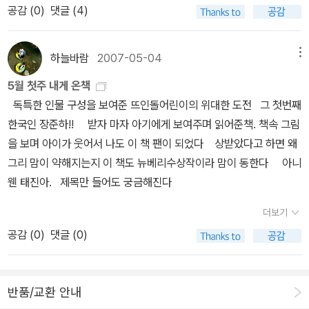
문화정보마당 * 행사명 : 한도서관 한 책 읽기 * 문의 : 02-515-117
만난 자작나무~~ 정말 그림 속의 모습처럼 하얀 나무 껍질이 인상적
공감 (
0
)
댓글 (4)
어공용화'니 '영어몰입'이니 떠벌리면서 우리글을 박대하는게 현실이
글, 크리스 블레어 그림, 박선주 옮김 / 푸른날개 / 2011년 1월 가스펠
8 정은숙 작가의 작품들~ '우리동네는 시끄럽다'는 다른 곳에 실린
이었어요.바로 자작나무 옆에는 황인용MUSIC SPACE가 있던데,
다.위 글에서도 보이듯이 옛날의 선비들도 중국 글을최고로 알았던
의 천국 여행기팔코너 (양장) 존 치버 지음, 박영원 옮김 / 문학동네 /
표제작만 보았고, '지난밤 학교에서 생긴 일'은 아직 못 봤어요. 김향
우리가 아는 아나운서 황인용? 아마 아닐지도...혼자 조용히 발길 닿
것처럼 오늘도 어륀지인지 아륀지인지 주접떠는 이들이 저들과 무엇
2011년 2월더 귀여운 종이오리기 (주)학습연구사 편집부 엮음 / 진
하늘바람
2007-05-04
메뉴
이작가 강연회 * 일 시 : 2008. 9. 20 (금) 오후 4시 * 장 소 : 구리
는대로 여기저기 한 시간 정도 둘러보고, 돌아오기 전 지역경제를 위
이 다르겠는가! 중국을 사대했던 조선처럼 미국과 영어를 사대하는
선아트북 / 2011년 2월
한강 시민공원 * 행사명 : 제3회 희망경기 평생 학습축제 *주최 : 경
해 시원한 커피도 한 잔... 네꼬님에게는 다녀간다는 전화통화만 했지
5월 첫주 내게 온책
국가가, 아니 오히려 식민지인양 자처하는대통령과 지도자들이우리
기도 교육청 * 문 의 : 031-550-2124 김향이 작가님은 MBC느낌
만 고양이들을 보며 네꼬님을 생각했어요. 달음박질해 네꼬님께 온
독특한 인물 구성을 보여준 뜨인돌어린이의 위대한 도전 그 첫번째
글을 소홀히 한다면옛날의 민초들이 그랬던 것처럼 우리가 한글을 사
표에서 '달님은 알지요'가 소개되어 많은 분들이알지요. '나는 쇠무릎
소년도...^^돌아올 때는 게이트 6에서 버스를 탔는데,게이트 6번에서
한국인 장준하!! 받자 마자 아기에게 보여주며 읽어준책. 책속 그림
랑하는 일에 나서야 할 것이다. 내 자식 영어공부시키는 일에불을 켜
이야'에 수록된 '비둘기 구구'가 4학년 1학기 읽기에실렸고,'쌀뱅이는
내려 구경하면 더 좋을 거 같아요.2200번 버스를 타고 돌아오면서
을 보며 아이가 웃어서 나도 이 책 팬이 되었다 상받았다고 하면 왜
지 말고 우리말 우리글로 된 아름다운 작품들을 읽히는 일에더 마음
아시나요'에 수록된 '마음이 담긴 그릇'은 5학년 1학기에, 표제작인
만난 풍경~한강 상류~ 철조망을 보며 '비무장지대에 봄이 오면'이 떠
그리 맘이 약해지는지 이 책도 뉴베리수상작이라 맘이 동한다 아니
을쓰면 좋겠다. UN의 유네스코에선 문맹 퇴치에 크게 이바지한 사람
'쌀뱅이를 아시나요'는 6학년 1학기와 관련되어어린이들도 친숙한 작
오르더군요.합정역에 도착해 지하철로 이동, 종각에서 만난 마노아님
웬 태진아. 제목만 들어도 궁금해진다
에게 '세종대왕상'을 수여하는데, 이것은 한글의 가치와 공적을 국제
가입니다. 자녀가3~4학년 이상이면 같이 가도 좋을 듯합니다. 김향
과 이매지님~ 저녁을 먹고 셋이 이야기를 나누다 보니 10시 36분.다
적으로 인정한 상징으로 우리의 큰 자랑거리라 할 수 있다.한글을 창
더보기
이 작가의 작품집은 엄청 많아서 일부만... 첫줄은 제가 읽은 작품입니
같이 스타벅스를 나와 종로3까지 걸으며 웬디양이 잘가는 블라도 확
제하신 세종대왕의 뜻을 기리고 고마운 마음을 담아, 세계가 우수하
공감 (
0
)
댓글 (0)
다.^^ 이용포작가 강연회 * 일 시 : 2008. 9. 25 (금) 오전 11시 * 장
인하고^^ 두 분은 버스를 타고 집으로~순오기는 강남 고속터미널에
다고 인정한 한글을 아끼고 사랑하는 일을 더 이상 외면하거나 박대
소 : 경북 영천시 야사동 299-4번지 * 행사명 : 제3회 희망경기 평생
서 11시 30분차로 광주 집에 도착하니 새벽 2시 55분이 됐더군요.
해선 안 될일이다. 우리가 우리글을 홀대한다면 결국은우수한 우리글
학습축제 *주최 : 영천 동화읽는어른 모임 * 문 의 : 054-335-775
의 소멸을 자초할 뿐이다. 이 책은 우리 모녀에게 특별한 의미가 있는
반품/교환 안내
7 이용포 작가님은 우리 막내와 특별한 인연이 있는 작가랍니다. 명
책이다. 우리 민경이와 특별한 인연(처음으로 사인해 준 초등생이고,