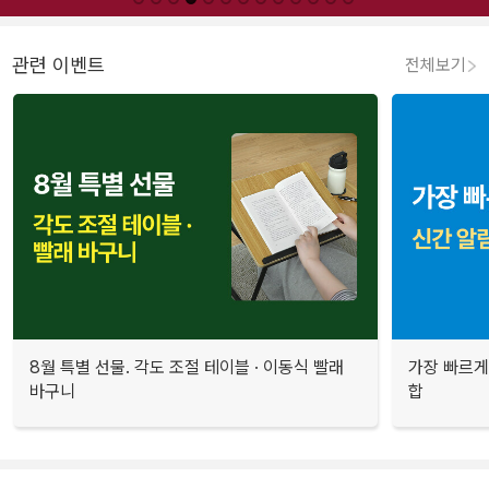
관련 이벤트
전체보기
8월 특별 선물. 각도 조절 테이블 · 이동식 빨래
가장 빠르게
바구니
합