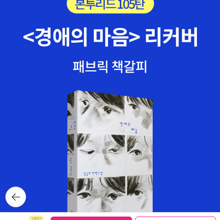
한 책, 뚜깐뎐 외에도 줄줄이~~이용포 작가의 어린이를 위한 책그리
고 부인 임복남 작가의 책이용포작가님이 우리 민경이가 잘 있는지
궁금해 하셔서 중학생이 된 민경이를 살짝 숨겨 놓는다.^^>> 접힌 부
분 펼치기 >> << 펼친 부분 접기 <<
뒤로가
기