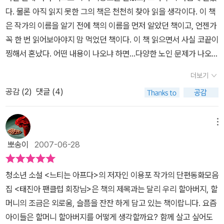
나올까? 이것은 작가의 특별한 체험이 보편성을 얻은 결과라고 생각
다. 물론 아직 읽지 못한 그의 책은 천천히 찾아 읽을 생각이다. 이 책
된다. 특별한 체험에 보편성을 불어넣음으로 바로 독자들에게 강한
은 작가의 이름을 알기 전에 책의 이름을 먼저 알았던 책이고, 언젠가
호소력으로 다가서기 때문이다. 자식을 낳고 부모가 된 세대들은 충
꼭 한 번 읽어보아야지 맘 먹었던 책이다. 이 책 읽으면서 사실 코끝이
분히 공감하는 이야기다. 그렇다면 어린 독자들의 반응은 어떨까? 책
찡해서 혼났다. 어떤 내용이 나오냐 하면...다양한 노인 문제가 나오는
속 화자들의 이야기에 어린 독자들도 같은 마음일지 궁금하다. 버럭
데...독거노인의 외로움, 황혼 이혼을 마음 먹은 할머니 이야기, 나이
할배의 환이 형아나, 태진아 팬클럽과 우리 할머니 시집간대요의 4학
더보기
들어 서로 의지하고 살아야겠다고 맘 먹은 할머니와 할아버지 이야
년 손자 손녀는 관찰자 입장에서 담담하게 이야기를 끌어 간다. 작가
공감 (
2
)
댓글 (4)
기, 치매 노인, 먼 곳으로 떠나 있는 자식들을 그리워하는 부모 마음을
는 화자의 심리묘사로 요즘 아이들의 영악한 이면을 잘 보여줘, 또래
궁상맞지 않게 써 두었는데 이야기를 읽는 내도록 고생하면서 우리를
독자들은 마치 자기들이 주인공인양 느낄 것 같다. 하지만, 이 책의 진
키우신 부모님의 노고와 그에 대한 보답을 제대로 하지 못하고 사는
메뉴
정한 주인공인 할머니 할아버지의 삶을 얼마나 이해할까? 6학년 우
현실에 가슴을 콕콕 찌르는 아픔이 있었다. 사실, 핵가족인 요즘, 아이
리 민경이는, '태진아 팬클럽 회장님'이 제일 공감된다고 한다. 역시
뽀송이
2007-06-28
들에게 할머니, 할아버지라는 존재는 그렇게 가까운 존재는 아닌 것
자신의 경험 세계만큼 이해하는 듯하다. '수제비'의 할머니가 가장 불
같다. 직장을 다니면서 자식을 보살펴 주십사 하는 필요에 의해서 같
쌍하고, 버럭 할배의 환이 형아는 착한 아이가 아니라서 좋단다. 만약
청소년 소설 <느티는 아프다>의 저자인 이용포 작가의 단편동화모음
이 살거나 하는 경우도 있지만, 대부분 우리집 처럼 어린 아이들이 자
엄마에게 '우리 할머니 시집간대요' 같은 일이 벌어진다면, 수의 고모
집 <태진아 팬클럽 회장님>은 책의 제목과는 달리 우리 할아버지, 할
라는 집들은 바쁘다는 이유로 부모에게 소홀하기 쉽고, (나는 그렇다
처럼 반대하지 않고 엄마가 좋다면 찬성한대나......ㅎㅎ 우리 민경이
머니의 조금은 외로움, 슬픔을 잔잔 하게 담고 있는 책이랍니다. 요즘
ㅜㅜ) 후회는 하지만, 쉽게 전화 안부 조차 잘 드리지 않는 편이다 보
덕에 늙어서 시집 한 번 더 갈려나 모르겠다! 태진아 팬클럽의 임옥경
아이들은 할머니 할아버지를 어떻게 생각할까요? 함께 살고 싶어도
니 이 이야기는 맘 편하게 읽기 어려웠다. 지금 할머니, 할아버지들이