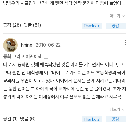
빔밥우리 시골집이 생각나게 했던 식당 안팎 풍경이 마음에 들었어
가치가 있지 않을까 하는 생각을 해본다.교과서만 갖고 공부하는 게
요.풀꽃 이름을 맞춰보세요!^^파주 출판도시오늘 파주까지 행차한 이
아니라, 평소에 책을 읽고 혹은 뉴스와 신문을 접하면서 궁금했던 내
더보기
유는 바로 사계절출판사 탐방이죠!사계절은 기획력이 돋보이는 책을
용을 진지하게 학문을 연구하는 것처럼 공부할 수 있는 초등학생이
공감 (
28
)
댓글 (51)
많이 만들어 낸다고 생각했는데, 그 중심에 기획편집부 아동 청소년
많아졌으면 좋겠다. 구름빵 홍비 인형 꾸러미 (구름빵 홍비 인형 1종
문학팀이 있더군요.<자이, 자유를 찾은 아이>를 번역한 김태희 팀장
+ 구름빵 애니메이션 그림책 : 엄마의 립스틱) 백희나.김향수 글 그림
님을 비롯해 <사라, 버스를 타다>를 번역한 박찬석님과팀원들~반가
hnine
2010-06-22
메뉴
/ 한솔수북(한솔교육) / 2011년 1월구름빵에 이어서백희나 작가님의
웠어요.^^http://blog.aladin.co.kr/714960143/3083492htt
신간이 많아진다. 참 예쁘고 따스하고 상상력을 풍부하게 만드는 책
동화 그리고 어린이책
p://blog.aladin.co.kr/714960143/1682734>> 접힌 부분 펼치
이라 참 좋다.구름빵을 좋아하는 꼬마 친구들에게 참 좋은 선물이 될
다 커서 동화란 것에 매혹되었던 것은 아이를 키우면서도 아니고, 그
기 >> << 펼친 부분 접기 <<매주 토.일요일과 국정 공휴일 오전 10
구름빵 홍비 인형 꾸러미. 아! 나도 하나 갖고 싶다. 외계견 복실이의
보다 훨씬 전 대학생때 아르바이트로 가르치던 어느 초등학생의 국어
시~ 오후 6시까지 운영하는 '책향기가 나는 집'에 들어섰더니아이들
참 쉬운 일기쓰기 한세경 지음, 윤유리 그림 / 서울교육(와이즈아이북
교과서를 우연히 보고서였다. 아이에게 문제를 풀게 시키고는 기다리
이 엄청 좋아하는 '누가 내 머리에 똥쌌어?'가 반겨줬어요.ㅋㅋ벽면의
스) / 2011년 2월일기는 쉽고도 어렵다. 아이들이라면 더더욱 그러할
는 동안 집어든 그 아이의 국어 교과서에 실린 짧은 글이었다. 초가 지
액자는 이억배 선생님이 그린 <비무장지대에 봄이 오면> 원화라서
듯 하다. 처음 일기를 쓰는 아이들에게 일기가 무엇인지 재미있게 알
붕위의 박이 자기는 이세상에서 아무 쓸모도 없는 존재라고 시무룩하
반가웠어요.이억배 선생님 매니아들은 그분의 그림책을 줄줄이 알지
려주는 좋은 책. 신학기가 시작되는 요즘 미리미리 읽어두면 좋을 것
여 하늘의 달님에게 하소연하는 내용의, <달과 박>이라는 제목의 글
요.^^>> 접힌 부분 펼치기 >> << 펼친 부분 접기 <<외국에서 출간
더보기
같다.난 뭐든지 알아요 레이조 히로코 지음, 고향옥 옮김, 가타노 토모
이었던 것으로 기억한다. 아이들 대상의 글에서도 감동은 물론, 충분
된 사계절출판사의 책들~~~~ 내가 너무너무 사랑하는 설빔을 비롯
공감 (
1
)
댓글 (6)
코 그림 / 서울교육(와이즈아이북스) / 2011년 2월 왕창 세일! 엄마
히 무언가를 배우고 깨달을 수 있겠구나 하는 생각을 처음 했던 날이
하여 꽤 많았어요.오~ 아름다운 눈높이아이들이 들어와서 책을 읽을
아빠 팔아요 이용포 지음, 노인경 그림 / 창비(창작과비평사) / 2011