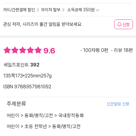
카드/간편결제 할인
무이자 할부
소득공제 350원
관심 저자, 시리즈의 출간 알림을 받아보세요
신청
9.6
100자평 0편
리뷰 18편
세일즈포인트
392
135쪽
173*225mm
257g
ISBN 9788957981092
주제분류
신간알림 신청
어린이
>
동화/명작/고전
>
국내창작동화
어린이
>
초등 전학년
>
동화/명작/고전