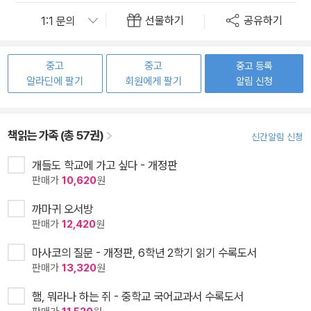
선물하기
공유하기
중고
중고
중고 등록
알라딘에 팔기
회원에게 팔기
알림 신청
책읽는 가족 (총 57권)
신간알림 신청
개들도 학교에 가고 싶다 - 개정판
판매가
10,620
원
까마귀 오서방
판매가
12,420
원
마사코의 질문 - 개정판, 6학년 2학기 읽기 수록도서
판매가
13,320
원
햄, 뭐라나 하는 쥐 - 중학교 국어교과서 수록도서