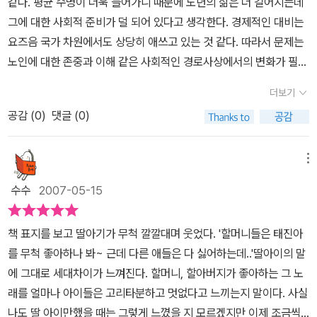
같다. 평균 수명이 더욱 늘어가니 때문에 노년의 삶은 더 길어지는데
대해서도 생각해봐야 할 이야기이다. 네 번째 이야기인 <개구리 이
은 아이이지만 나중에 자라게 될 우리들의 도움을 필요로 한다는 것
싶다. 못된 짓만 일삼고 끝내 어머니라는 소리를 하지 않았던 둘째 아
그에 대한 사회적 준비가 덜 되어 있다고 생각한다. 경제적인 대비는
마에도 뿔이 날까?>에는 남편에게 버림받고 재혼하여서는 계모라는
을 잊지 않아 주었으면 좋겠다는 생각을 해봅니다. 지금부터 엄마, 아
들은 자신이 선물한 촌스런 분홍 빛나는 스카프를 아직도 기억하는
요즈음 국가 차원에서도 상당히 애쓰고 있는 것 같다. 따라서 문제는
선입견으로 힘겹게 살아가지만 결국 치매에 걸려 모든 기억을 잊고
빠에게 배려를 좀 해주고, 이해해주고 , 미리미리 속썩이지 않았으면
어머니를 생각하면 한바탕 울어도 속이 시원하지 않을 거다. 그런 자
노인에 대한 존중과 이해 같은 사회적인 경로사상에서의 변화가 필요
살아가는 기구한 한 할머니의 이야기를 읽으면서 “엄마, 늙지 마. 나
좋겠다고 생각했습니다. <태진아 팬클럽 회장님> 책 속에 등장하시
식의 모습에 또한 내심 흐뭇해하는 할아버지를 보며 과연 자식사랑이
할 것 같다. 그러기 위해서는 이 책처럼 우리 아이들에게 노인들의 마
엄마가 할머니 되는 거 싫어!”하던 딸의 말이 자꾸 생각났습니다. 나
는 어르신들의 이야기는 먼 이야기가 아닙니다. 바로 지금 우리 주변
더보기
란 부모의 끝없는 내리 사랑이란 생각이 든다. 전화가 오기만을 기다
음에 대해 잘 알려주는 글들이 많이 나와야 할 것 같다. 이 책에는 ‘버
도 친정엄마에게 그렇게 말했던 적이 있었는데... 좀 더 남은 평생 효
에서 일어나고 있는 일들입니다.
리는 외로운 노인의 모습은 이제 전화가 울리는 환청으로까지 들린
공감 (
0
)
댓글 (0)
럭 할배 입 속에 악어가 산다’, ‘태진아 팬클럽 회장님’, ‘우리 할머니
도해야겠다는 생각이 들었습니다. 다섯 번째 이야기인 <수제비>를
다. 혼자 사는 어머니에게 전화조차 자주 하지 않는 내게 책의 내용은
시집간대요’, ‘개구리 이마에도 뿔이 날까?’, ‘수제비’, 이렇게 5편의
읽을 때는 속으로 많이 울었습니다. 자녀들의 전화를 기다리며 환청
날 눈물짓게 만든다. 자식이 뭔지 다른 것도 해드리는 게 없는데 그깟
동화가 실려 있다. ‘버럭 할배 입 속에 악어가 산다’는 혼자 사는 할아
에 시달리기도 하시는 혼자 살아가는 할머니, 미래의 나는 어떤 할머
메뉴
전화하는 게 뭐 그리 힘들다고 전화도 자주 못하는 건지 모르겠다. 문
버지의 쓸쓸함을 그린 동화다. 할아버지의 동네 아파트에서 벌어지는
니의 모습일까? 생각하며 괜히 울적해졌습니다. 시골 친정 부모님은
수수
2007-05-15
을 열고 비가 오는 날씨에 자식들을 위해 수제비를 한 솥 끓여놓는 외
이런저런 일에 참견을 하는 것으로 쓸쓸함을 이겨낸다. 그걸 모르고
늘 오지 말라고 하시면서도 내려간다고 하면 언제나 읍내에까지 나와
로운 할머니가 꼭 우리 어머니 같이 느껴진다. 말로는 매번 오지 말라
동네 아이들은 그 할아버지를 버럭 할배가 부른다. 버럭 할배는 우연
서 기다리는 부모님, 남은 세월 이나마 효도를 다해야겠습니다. 이 책
책 표지를 보고 딸아기가 무척 깔깔대며 웃었다. '할머니들은 태진아
지만 얼마나 자식이 오는 걸 기다리고 계실런지... 지금 바로 어머니,
히 사귄 동네 꼬마를 집으로 초대하고는, 그 꼬마 손님이 집에 놀러 올
은 단편이기에 아이들이 읽기에 더 부담도 없을 것 같기도 하고, 아이
를 무척 좋아하나 봐~ 근데 다른 애들은 다 싫어하는데..'딸아이의 말
잘 계신지 전화부터 걸어야겠다.
생각에 너무나 행복해 한다. 표제가 된 ‘태진아 팬클럽 회장님’은 노년
들의 시각으로 그들이 쓰는 언어를 사용하여 친근감도 있으며, 어린
에 그대로 세대차이가 느껴진다. 할머니, 할아버지가 좋아하는 그 노
에 뒤늦게 그동안 못했던 일을 하고 사는 할머니에 대한 얘기다. 집에
이들에게 무척 유익하고 좋은 동화책인 것 같습니다. 이용포 작가님
래를 얼마나 아이들은 고리타분하고 멋없다고 느끼는지 말이다. 사실
서 살림하면서 할아버지에게 억눌려 살던 할머니는 뒤늦게 자신만의
의 가슴 따뜻한 동화, 『태진아 팬 클럽 회장님』! 아이들에게 재미와 감
나도 딸 아이만했을 때는 그렇게 느꼈을 지 모르겠지만 이제 조금씩