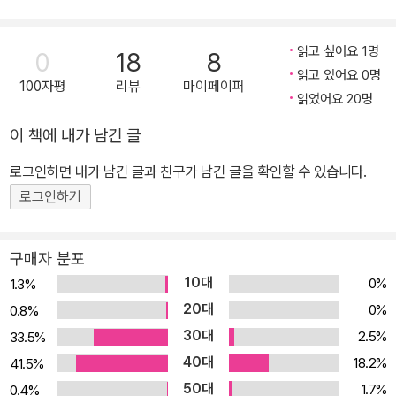
아니고 똥푸>, <밤티 마을> 시리즈, <기호 3번 안석뽕> 등이 있습니
다. 사람 사는 곳엔 늘 신분, 능력, 물질의 차이가 있지요. 이 책을 읽
읽고 싶어요 1명
0
18
8
는 독자분과 저는 세상의 저울에 저울질당하지 않는 우리가 되었으면
읽고 있어요 0명
100자평
리뷰
마이페이퍼
하는 마음으로 작업했습니다.
읽었어요 20명
이 책에 내가 남긴 글
로그인하면 내가 남긴 글과 친구가 남긴 글을 확인할 수 있습니다.
로그인하기
구매자 분포
10대
0%
1.3%
20대
0%
0.8%
30대
2.5%
33.5%
40대
18.2%
41.5%
50대
1.7%
0.4%