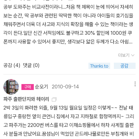
자 속상해하고 마음을 다독이다만 노인들의 맘을 생각하니 괜스레 눈
으로 사인해 준 아이가 우리 민경이라 예뻐해주신다.마침 고등학교
먹일 요량으로 수제비를 한 솥 끓였다가 제정신으로 돌아와 당황하는
공부 도와주는 비교사전이라니...처음 책 제목이 눈에 띄어서 자세히
물이 난다.
입학한 날사인본이 와서, 아이에게 축하 선물이 됐다. 작가님 보시게
모습 등이 가슴을 아리게 한다. 시어머님은노인대학이나 문화센터에
보는 순간, 딱 공부와 관련된 딱딱한 책이 아니라 아이들의 호기심을
교복 사진 하나 찍으려 했는데~ 중학교 입학땐 포즈를 취하더니 이젠
가서 컴퓨터나 기체조도 배우고, 여기저기 유람도 다니시며 한 주를
채워주면서 더욱 더 사고와 지식의 확장을 해줄 수 있는 책이라는 생
안한다.ㅠㅠ민경이 이름을 작품에 쓰겠다고 허락도 받았었고, 대학에
바쁘게 보내고 계신다.나이 들어서도 열정을 가지고 그 모습이 참 보
각이 든다.일단 신간 서적임에도 불구하고 30% 할인에 1000원 쿠
들어가면 밥 사준다고 사인해주셨다.ㅋㅋ2007년 1월 만남 이후에도
기 좋은지라나도나이 들어서라도 이것저것 배우러 다니고 취미 생활
폰까지 사용할 수 있어서 좋지만, 생각보다 얇은 두께가 다소 아쉽다.
간간이 전화나 문자로 안부를 나눴고, 작년 9월엔 파주출판단지에 갔
도 즐기며 살아야지 싶은 마음이 든다. 나이 들수록무엇을 새롭게 시
대상연령이 초등 3,4학년 혹은 5,6학년인데 그리 두껍지 않아서 초
다가 잠시 뵙고 왔었다.>> 접힌 부분 펼치기 >> 등교하는 뒷모습만
작하거나 배우는 것이 어렵게 여겨지는데 '늦었다고 생각할 때가 가
더보기
등 1 ,2학년 아이들도 재미있게 볼 수 있을 듯 하다. 오히려 책 내용이
담았는데, 교복이 참 예쁜데앞모습이 아니라아쉽다. << 펼친 부분 접
장 빠른 때'라고 하지 않던가.아이들이이 책을 통해자식 손자의 목소
공감 (
4
)
댓글 (0)
단순하지는 않지만 5,6학년 아이들에게는 다소 아쉬운 분량의 책이
기 <<우리집에 있는 이용포 작가님의 작품집은11 권이었는데 이제 1
리라도 듣고 싶어 매일 전화하시는 할아버지나 더 나이 들기 전에 다
되지 않을까 싶다.세상에서 가장 힘 센 동물, 가장 커다란 동물 등 아
3권이 되었다. <왕창세일! 엄마 아빠 팔아요>작가의 말에서 <내 방
양한 것들을 배워보려는 할머니의 열정을헤아릴 수 있기를바란다.- 2
이들은 '가장'이란 말을 붙이면서 놀기를 좋아한다. 그래서인지 이 책
순오기
2010-09-14
메뉴
귀 실컷 먹어라 뿡야>를 안읽고 중학생이 되면 엉덩이에 뿔난단다.^^
007/8
한 권 다 읽게되면 아이들과 학교에서 이야기할 수 있는 풍부한 소재
파주 출판단지와 헤이리
가 많아질 것 같다.공부 도와주는 비교사전 이안 그레이엄 지음, 오지
2박 3일의 화려한 외출, 9월 13일 월요일 일정은 이렇게~~ 전날 태
현 옮김, 마크 버진 그림 / 키다리 / 2011년 1월학교에서 배우는 내용
릉입구 중랑천 옆의 큰언니 집에서 자고 지하철로 합정역까지~ 그리
이 1,2학년 혹은3,4학년 교과서 어디에 있는지 확인해볼 수 있는 책
고 파주가는 2200번 버스를 타고 이채쇼핑몰에서 하차 사계절 출판
이 아니라, '공부 도와주는'이라는 제목과 다소 동떨어질 수있을지도
사 분들과 만났어요.꿈섬님이 먹었던 곤드레나물로만든 부침개와 비
모르지만 이런 공부가 정말 흥미있고 진지하게 탐구하면서 해볼만한