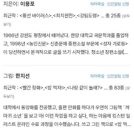
입말을 맛깔스럽게 잘 살리고 있으며, 아이들의 재미있는 상상을 흥
지은이:
이용포
저자파일
신간알림 신청
미롭게 그리고 있다. 그러나 무엇보다 좋은 점은 이 동화집에는 가족
최근작 :
<풍선 바이러스>
,
<최치원전>
,
<강림도령>
… 총 25종
(모두
의 정과 할아버지 할머니의 사랑이 듬뿍 담겨 있다는 것이다. 그분들
보기)
의 마음을 따뜻하게 감싸고 있는 이 동화집을 읽으면서 우리 할아버
지와 할머니를 다시 한 번 생각할 수 있을 것이다.
1966년 강원도 평창에서 태어났다. 한양 대학교 국문학과를 졸업하
고, 1998년 <농민신문> 신춘문예 중편소설 부문에 <성자 가로등>
이 당선하면서 본격적으로 글을 쓰기 시작했다. 청소년 장편소설《느
티는 아프다》,《뚜깐뎐》, 동화집《태진아 팬클럽 회장님》, 장편동화
《내 방귀 실컷 먹어라, 뿡야》,《왕창 세일! 엄마 아빠 팔아요》, 인물이
그림:
한지선
저자파일
신간알림 신청
야기《무위당 장일순》 들이 있다.
최근작 :
<빨간 장화>
,
<밥 먹자!>
,
<나랑 같이 놀래?>
… 총 83종
(모
두보기)
대학에서 동양화를 전공했고, 출판 만화를 하다가 우연히 그림책 `까
마귀 소년`을 보고 아! 이런 작업을 하고 싶다, 하는 마음에 킹스턴 일
러스트 온라인 수료 과정을 이수했습니다. 쓰고 그린 책으로 <밥 먹
자!>, <빨간 장화>가 있고, 그린 책으로 <컵 고양이 후루룩>, <쿵푸