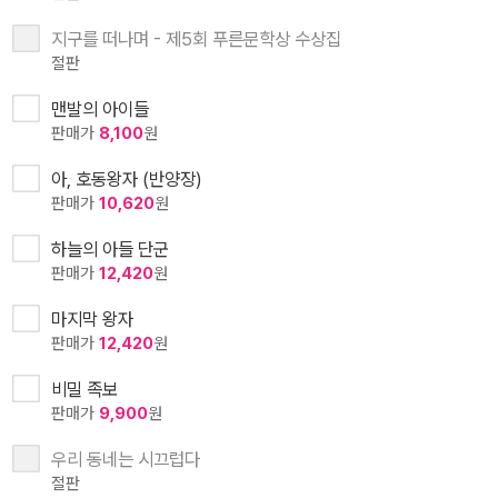
지구를 떠나며 - 제5회 푸른문학상 수상집
절판
맨발의 아이들
판매가
8,100
원
아, 호동왕자 (반양장)
판매가
10,620
원
하늘의 아들 단군
판매가
12,420
원
마지막 왕자
판매가
12,420
원
비밀 족보
판매가
9,900
원
우리 동네는 시끄럽다
절판