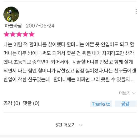
옛이야기도 생각나고 고려장 얘기도 생각난다. 어른들을 지게에 지고
깨워주고 있다. <버럭 할배 입 속엔 악어가 산다>는 혼자 사는 노인
빠~'를 외치면서 방송국에 따라다니는 부모를 만난다면 과연 쉽게 그
산에 갖다 버리는 고려장은 없어졌지만, 어른들에게 냉담하게 하는
의 적적함과 사람을 그리워하는 마음을 엿볼 수 있는 작품이다.버럭
메뉴
들을 이해할 수 있을까? 아마 이해보다는 핀잔이 먼저 나올 것이다.
현재 우리 사회의 태도 역시 고려장과 진배없단 생각이다. 노인 존중
할배의 입말이 살아 있는 사투리가 작품에 활력을 주어 읽는 맛을 더
그러나 이렇게 책을 통해서 보면 노인들의 외로움과 아픔과 소외됨을
하늘바람
2007-05-24
과 노인 문제에 대해 생각해 보게 하는 좋은 동화다. 꼭 읽어보길 권한
해준다.할배의 틀니를 악어라고 생각하는 동생을 놀린 주인공이 악어
누구보다도 절감하는데. .. 책을 읽으면서 자식들 다 출가시키고 내외
다.
가 나타나는 무서운 꿈을 꾸는 장면에 슬며시 웃음이 나온다.돌아가
만 외롭게 계시는 부모님과 홀로 계시는 어머님을 떠올려 본다. 그리
나는 어릴 적 할머니를 싫어했다.할머니는 예쁜 옷 안입어도 되고 할
신 친정아버지도 그렇고, 시아버님도종종버럭 할배처럼 호통을 치시
고는 지금보다 더 그들을 이해하자고 마음먹으면서, 오랫동안 쉽게
머니는 아무 방이나 써도 되어서 좋은 건 뭐든 내가 차지라고만 생각
거나 겁을 주거나 놀리는 말투를 쓰셔서 아이들을 울먹거리게만들곤
잊혀졌던 '누구나 다 나이가 들어 노인이 된다'는 사실을 다시금 생각
했다.초등학교 중학년이 되어서야 시골할머니를 만났고 함께 살게
하신다. 이를 곧이곧대로 받아 들여 속상해 하고 할아버지를 무서워
해 본다.
되면서 나는 첨엔 할머니가 낯설었고 점점 싫어졌다.나는 친구들에겐
하는 아이들이 이 작품을 통해애정 표현에 서툰 할아버지의 속정을
한업이 착한 친구였는데 할머니께는 어쩌면 그리 못될 수 있을지 의
조금이나마 깨달았으면 좋겠다. <태진아 팬클럽 회장님>에서는 노년
심이 갈 정도로 나는 나쁘게 굴었다. 아무래도 집안의 중심은 아이가
의 나이에도 자신이 하고 싶었던 일들을 해나가는 할머니를 만날 수
더보기
되기 마련이어서 부모님이 노력을 하였지만 할머니는 조금씩 소외되
있다.요즘 남은 삶을 자신을 위해 살고 싶다며 손자 봐주는 것을 꺼려
공감 (
0
)
댓글 (0)
셨을 거다.당시 이야기를 습작동화로 써서 돌리니 읽은 이들의 반
하시는 분들이 많아졌다고 한다. 하긴 평생을 가족들 뒷바라지를 하
응은 현실성이 없다는 쪽이었다. 이렇게 나쁠 수는 없다고.그랬다. 그
고 살았는데 나이 들어서도 손자들 뒤치다꺼리를 하며 보내기에는 남
렇게 나는 할머니를 싫어했다몸에서 나는 약냄새가 싫었고 거칠고 쭈
5편 더보기
은 인생이 너무 아깝지 않겠는가.자신은 아이돌 스타에게 열광하면서
글쭈글한 손과 얼굴이 싫었다그때마다 아빠는 너는 안 늙을 줄 아니?
'태진아 오빠~'를 외치는 할머니의 모습을 '주책'으로 여기던손녀가인