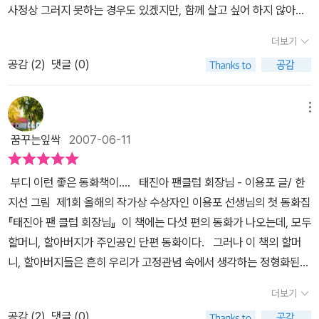
할머니가 막내아들 장가보내고 한 이혼선언에 충분히 공감한다. 자식
사정상 그러지 못하는 경우도 있겠지만, 함께 살고 싶어 하지 않아서
겪는 그 외로움의 고통은 머지 않아 우리가 다시 겪어야 할 고통이다.
들의 간청으로 한 달만에 마음을 바꾸며 하신 말씀, '인저 나하고 싶은
따로 사는 경우가 많은데 거기다가 뭐가 그리들 바쁜지 자주 찾아뵙
우리는 그 분들의 마음을 잘 보살피지는 못해도 이해는 하는 세대라
더보기
거 하며 살란다. 노래도 들으러 댕기고...... 바퀴 달린 신발도 신어보
지도 않습니다. 할 일 없이 하루 종일 잠이나 자고, 텔레비전이나 보면
면 이 책을 읽어낼 아이들에게는 할아버지, 할머니의 존재가 어떤 의
고......불쌍한 애들도 돌봐 주고......운전도 하고...... 맛난 것도 먹으러
공감 (
2
)
댓글 (0)
서 잔소리나 하는 그런 사람으로 비춰지는 건 아닐까요? 이런 생각이
미일까를 생각해 본다면 이 책이 해 낼 몫은 무척 크리라 생각된다. 내
댕기고...... 그럴란다! 기운 더 빠지기 전에...... 그 소리 듣고 늬 아빠
들 수도 있다는 상상만으로도 마음 한 구석이 아픕니다. 우리 주변의
가 기억하는 나의 부모에 대한 기억과 손자, 손녀인 희망이와 찬이가
무릎 꿇고 펑펑 울었다.' 라는 부분은 두 번 세 번 읽어도 눈물나서 아
평범한 사람들의 평범한 삶을 아름다운 시선으로 바라보는 이용포 작
메뉴
기억하는 외할아버지, 외할머니의 기억은 조금 달랐다. 언제나 생각
예 책을 놓고 울었다. 멀뚱히 바라보는 민경이의 눈빛이 '저렇게 눈물
가가 진 솔하면서도 우리 정서를 잔잔히 적셔주는 그만의 개성 있는
하면 그저 포근한 분, 너무 좋은 분, 그래서 보고 싶어서 눈물을 훌쩍
꿈꾸는잎싹
2007-06-11
나고 슬픈 이야기인가!'라고 묻는 듯하다. '우리 어머니들이 다 이런
이야기는 우리의 가슴을 적셔 줍니다. 그리고 요즘 아이들의 재미난
이게 하는 분이더라. 먼저 부모를 떠나 보낸 나같은 사람이 읽으면 슬
세월을 사셨다는 걸 너희들이 어찌 알겠느냐?' 자문하는 내 마음이 아
표현들과 인터넷 용어들의 적절한 사용과 할아버지, 할머니들의 정감
플 책, 연로한 부모님을 곁에 두고 있는 이가 읽으면 전화기로 손을 뻗
부디 이런 좋은 동화책이.... 태진아 팬클럽 회장님 - 이용포 글/ 한
프다. 보육원 다녀오던 길, 운전하던 할아버지가 '예끼 망할놈의 할망
있는 말투들도 책 읽는 재미를 더해주고 있습니다. 이 책 <태진아 팬
게 할 책, 할머니, 할아버지의 정에 대해 다시금 생각하게 할 책, 이 책
지선 그림 제1회 올해의 작가상 수상자인 이용포 선생님의 첫 동화집
구! 무릎도 좋지 않은 사람이 길 같지도 않은 길을 어떻게 다녔어!'라
클럽 회장님>에는 [버럭 할배 입 속엔 악어가 산다]에서는 버럭 할배
은 여러모로 가족간의 소통을 이야기해주는 참 좋은 책이기에 많은
『태진아 팬 클럽 회장님』 이 책에는 다섯 편의 동화가 나오는데, 모두
는 고함에서 할머니를 생각하는 그 마음이 전해온다. '개구리 이마에
의 틀니를 ‘악어’라며 무서워하는 다섯 살배기 환이의 엉뚱하면서도
이들이 읽어보면 좋겠다. 태진아 팬클럽의 회장직을 맡아 쫓아 다니
할머니, 할아버지가 주인공인 단편 동화이다. 그러나 이 책의 할머
도 뿔이 날까'의 치매할머니는 내 마음을 울렸다. 우리네 정서가 맘은
무시무시한(?) 상상력이 웃음을 짓게 만듭니다. [태진아 팬클럽 회장
는 할머니에 대한 부끄러운 마음이 아닌, 자기가 하고 싶은 일을 눈치
니, 할아버지들은 흔히 우리가 고정관념 속에서 생각하는 정형화된
그게 아닌데도 살갑게 애정을 표현하지 못한다. 고등학교 때까지도
님]은 공개방송에서 ‘태진아 팬클럽’ 피켓을 들고 있는 할머니 부대
보지 않고 마음대로 할 수 있는 용감한 할머니로 우리 할머니의 진가
스타일의 분들이 아님을 표지에서부터 짐작해 볼 수 있었다. ‘태진아
아짐씨라고 불렀던 못된 둘째 녀석 달용이가 사다 준 진달래빛 보자
속에서 자신의 할머니를 발견하는 나는 정말 난감하다. 거기다가 평
더보기
를 제대로 알아 준다면 그 가정에는 웃음꽃이 만발하리라. 5편의 단
팬 클럽 회장님’이란 팻말을 들고 빨간 립스틱에 귀걸이 목걸이까지
기에 집착하는 할머니가 눈물겹다. 잃어버린 기억 저편에 싸구려 보
생 남편 뒷바라지에 손녀 뒷바라지까지 해야 하는 할머니가 ‘이제 나
편 동화 어느 하나 빠지는 내용 없는 생각거리를 많이 제공해주는 글
공감 (
2
)
댓글 (0)