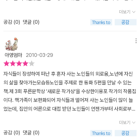
삶을 살겠다고 선언을 하고서는 가수 태진아의 팬클럽 회장이 된다.
동, 노인 공경심까지 덤으로 줄 수 있는 이런 좋은 동화책이 부디 더
나이가 들면서 빠른 템포로 흘러가는 현재보다는 과거를 자꾸 뒤돌아
식구들은 이런 할머니의 변화가 못마땅하지만 나중에는 할머니가 좋
많이 나오기를 기대해봅니다.
더보기
보게 되고 미래를 생각해 보게 된다. 고리타분하다고 느꼈던 구 세대
은 일을 하심을 알게 되고 할머니를 이해하게 된다. ‘우리 할머니 시집
공감 (
0
)
댓글 (0)
의 현재가 문득문득 내 것이 되어가고 있음은 어쩌면 당연하다고 생
간대요’는 할머니의 재혼 문제를 다루고 있고, ‘개구리 이마에도 뿔이
각하면서 말이다.이 책는 표지에서 본 것만큼 우스운 이야기가 가득
날까?’는 전처소생의 아들이 자신을 엄마로 인정해 주지 않아 한이
하지 않다. 소외되고 이해받지 못하는 할아버지, 할머니들의 이야기,
메뉴
맺혀 치매에 걸린 할머니 이야기이다. ‘수제비’는 자식들을 다 떠나보
바로 내 어머니, 아버지의 이야기가 들어있었다. 누구나 다 나이가 든
내고 전화라도 오기를 기다리는 할머니의 마음을 보여주는 동화다.
아영엄마
2010-03-29
다고 하는데 우린 그 사실을 너무도 잘 잊고 산다. 순간 거울을 보고
모두 다 현재 우리 할아버지, 할머니들이 느끼는 마음들일 것이다. 나
'이게 나야?'라며 놀라기 전까지는 앞으로도 자주 이 사실을 잊을 것
도 곧 이렇게 될 텐데, 누구라도 이런 시기를 거쳐야 할 텐데, 우리가
자식들이 장성하여 떠난 후 혼자 사는 노인들의 외로움,노년에 자신
같다. 평생을 자식을 위해서 뒷바라지 하고 살았던 어머니가 치매에
너무나 그분들의 마음을 몰라주는 것 같다. 어른인 나도 헤아리지 못
의 삶을 찾아가는모습등노인을 주제로 한 동화 5편을 만날 수 있는
걸리자 자식들에게 짐이 되고 결국 남편과 함께 강물에 뛰어들려는
하고 사는 어르신들의 마음인데 한창 자라나는 아이들이야 어떻겠는
책.제 3회 푸른문학상 '새로운 작가상'을 수상한이용포 작가의 작품집
노인들..자식들의 전화를 기다리다가 전화벨이 환청으로까지 들리게
가? 상상도 하지 못할 마음일 것이다. 그렇기에 이런 글이라도 읽어
이다. 핵가족이 보편화되어 자식들과 떨어져 사는 노인들이 많이 늘
되는 노인, 가슴이 미어지게 만드는 상황이지만 우린 남의 이야기에
서 그분들을 이해할 수 있는 바탕을 마련해야 할 것이다. 옛날처럼 대
었는데, 집안의 어른으로 대접 받던 노인들이 언젠가부터 사회로부
는 혀를 차면서도 정작 내 이야기가 되었을 때는 얼마나 그들의 입장
가족이 부대끼며 사는 세상이었다면 가까이서 보고 들어서라도 알 수
터, 가족으로부터 천덕꾸러기 취급을 받게 되었다. 작가는 다섯 편의
에서 이해하고 위로했는가 생각해 본다.홀로 지낸 외로운 시간을 뒤
더보기
있었을 텐데, 지금 같은 사회에서는 이렇게 책이 아니면 알 수가 없는
이야기를 통해 우리 주변에서 볼 수 있는 노인들의 외로운 삶을 조명
로 하고 꼬부랑 할머니가 되어서 만난 할아버지와 결혼을 하겠다면,
마음들이기 때문이다. 이 책을 보니 어르신들의 지혜를 가르쳐 주는
공감 (
0
)
댓글 (0)
하고, 나이 든 노인이라 할지라도 사랑과 열정을 지닌 한 인간임을 일
혹은 태진아가 좋아서 팬클럽에 가입하고 볼화장을 진하게 하고 '오