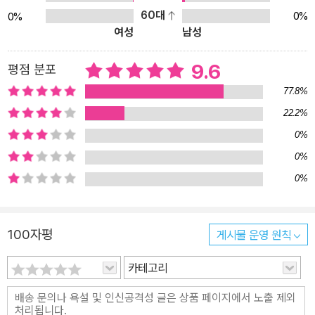
60대
0%
0%
여성
남성
9.6
평점 분포
77.8%
22.2%
0%
0%
0%
100자평
게시물 운영 원칙
카테고리