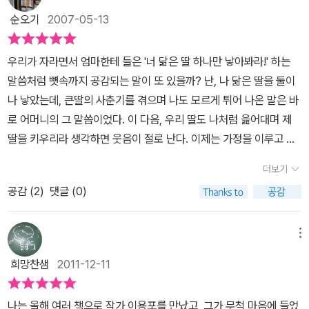
순오기
2007-05-13
우리가 자라면서 엄마한테 들은 '너 닮은 딸 하나만 낳아봐라!' 하는
말씀처럼 뼛속까지 공감되는 말이 또 있을까? 난, 나 닮은 딸을 둘이
나 낳았는데, 큰딸의 사춘기를 겪으며 나도 모르게 튀어 나온 말은 바
로 어머니의 그 말씀이었다. 이 다음, 우리 딸도 나처럼 읊어대며 제
딸을 키우리라 생각하면 웃음이 절로 난다. 이제는 가정을 이루고 자
녀를 둔 자식들에게 '늬들도 늙어봐라. 늙어보면 알 테지.......' 하는 말
더보기
씀을 들으면, 이 말을 실감할 날도 멀지 않았다 싶지만 내 마음은 여전
공감 (
2
)
댓글 (0)
히 청춘이다. 나이 들수록 옷을 화려하게 입어야 한다는 말씀처럼 '태
진아 팬클럽 회장님'의 할머니들은 화려한 의상과 악세서리로 표지에
서 활짝 웃고 계시다. 자글자글 주름진 모습이지만 노년의 아름다움
메뉴
을 한껏 뽐내신다. '태진아 팬클럽 회장님'에 실린 다섯 편의 동화는
희망찬샘
2011-12-11
우리 부모님 모습이고 마치 이웃 노인의 이야기처럼 독자들의 눈물샘
을 자극한다. 내 자신을 돌아보며 가슴 아프게 공감하는 힘은 어디서
나는 올해 여러 책으로 작가 이용포를 만났고, 그가 무척 마음에 들었