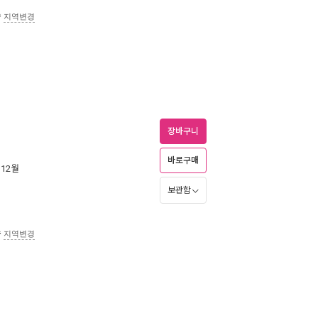
송
지역변경
장바구니
바로구매
 12월
보관함
송
지역변경