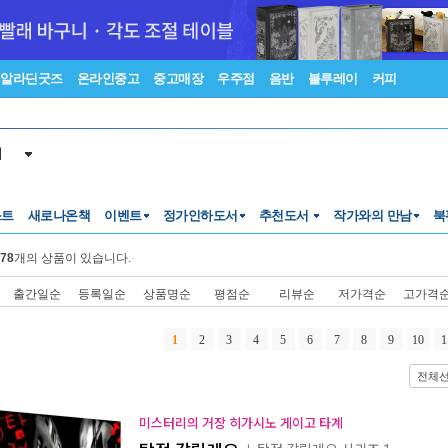
알라딘굿즈
온라인중고
중고매장
우주점
음반
블루레이
커피
서
스트
새로나온책
이벤트
정가인하도서
추천도서
작가와의 만남
북
78
개의 상품이 있습니다.
출간일순
등록일순
상품명순
평점순
리뷰순
저가격순
고가격
1
2
3
4
5
6
7
8
9
10
1
전체
미스터리의 거장 히가시노 게이고 타계