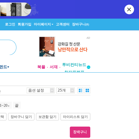
로그인
회원가입
마이페이지
고객센터
장바구니
(0)
투비컨티뉴드
펀드
북플
서재
창작플랫폼
투비컨티뉴드
옵션 설정
25개
순
1~20
끝
선택
장바구니 담기
보관함 담기
마이리스트 담기
장바구니