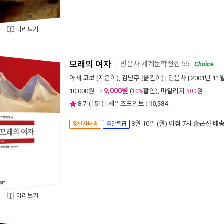
미리보기
모래의 여자
민음사 세계문학전집 55
ㅣ
Choice
아베 코보
(지은이),
김난주
(옮긴이) |
민음사
| 2001년 11
9,000원
10,000
원 →
(
할인), 마일리지
원
10%
500
8.7
(
151
) | 세일즈포인트 :
10,584
8월 10일 (월) 아침 7시
출근전 배
양탄자배송
주말특급
미리보기