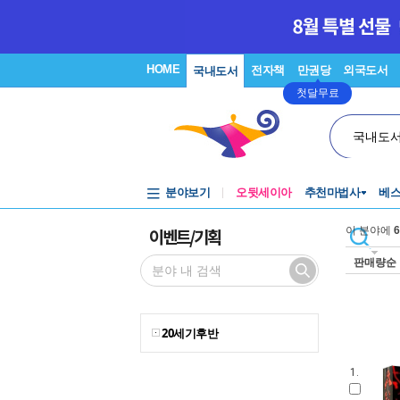
HOME
전자책
만권당
외국도서
국내도서
첫달무료
국내도
분야보기
오뒷세이아
추천마법사
베
이벤트/기획
이 분야에
6
판매량순
20세기후반
1.