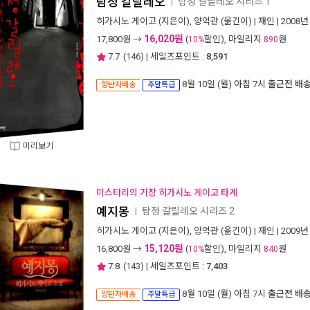
탐정 갈릴레오
탐정 갈릴레오 시리즈 1
ㅣ
히가시노 게이고
(지은이),
양억관
(옮긴이) |
재인
| 2008년
16,020원
17,800
원 →
(
할인), 마일리지
원
10%
890
7.7
(
146
) | 세일즈포인트 :
8,591
8월 10일 (월) 아침 7시
출근전 배
양탄자배송
주말특급
미리보기
미스터리의 거장 히가시노 게이고 타계
예지몽
탐정 갈릴레오 시리즈 2
ㅣ
히가시노 게이고
(지은이),
양억관
(옮긴이) |
재인
| 2009년
15,120원
16,800
원 →
(
할인), 마일리지
원
10%
840
7.8
(
143
) | 세일즈포인트 :
7,403
8월 10일 (월) 아침 7시
출근전 배
양탄자배송
주말특급