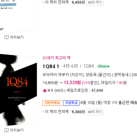
이 책의 전자책 :
9,450
원
보러 가기
미리보기
21세기 최고의 책
1Q84 1
- 4月-6月
1Q84
ㅣ
Choice
무라카미 하루키
(지은이),
양윤옥
(옮긴이) |
문학동네
| 2
13,320원
14,800
원 →
(
할인), 마일리지
원
10%
740
8.9
(
665
) | 세일즈포인트 :
47,044
8월 10일 (월) 아침 7시
출근전 배
양탄자배송
주말특급
이 책의 전자책 :
9,360
원
보러 가기
미리보기