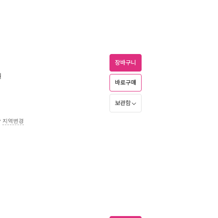
장바구니
월
바로구매
보관함
송
지역변경