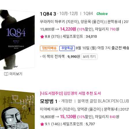
1Q84 3
- 10月-12月
1Q84
ㅣ
Choice
무라카미 하루키
(지은이),
양윤옥
(옮긴이) |
문학동네
| 2
14,220원
15,800
원 →
(
할인), 마일리지
원
10%
790
8.8
(
375
) | 세일즈포인트 :
34,010
8월 10일 (월) 아침 7시
출근전 배
양탄자배송
주말특급
이 책의 전자책 :
9,990
원
보러 가기
미리보기
[나도서점주인] 김민경의 서점 추천 도서
모방범 1
- 개정판
블랙펜 클럽 BLACK PEN CLUB
ㅣ
미야베 미유키
(지은이),
양억관
(옮긴이) |
문학동네
| 201
15,120원
16,800
원 →
(
할인), 마일리지
원
10%
840
9.1
(
146
) | 세일즈포인트 :
5,737