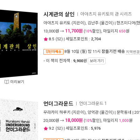
시계관의 살인
아야츠지 유키토의 관 시리즈
ㅣ
아야츠지 유키토
(지은이),
김난주
(옮긴이) |
한즈미디어(
11,700원
13,000
원 →
(
할인), 마일리지
원
10%
650
8.5
(
52
) | 세일즈포인트 :
2,704
8월 10일 (월) 밤 11시
잠들기전 배송
양탄자배송
지역변경
이 책의 전자책 :
9,900
원
보러 가기
미리보기
언더그라운드
언더그라운드 1
ㅣ
무라카미 하루키
(지은이),
양억관
(옮긴이) |
문학동네
| 2
18,000원
20,000
원 →
(
할인), 마일리지
원
10%
1,000
9.2
(
52
) | 세일즈포인트 :
5,976