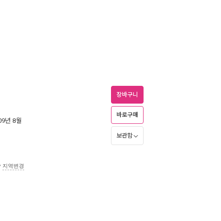
장바구니
바로구매
009년 8월
보관함
송
지역변경