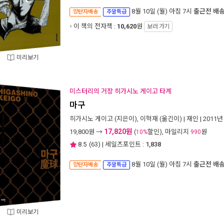
8월 10일 (월) 아침 7시
출근전 배
양탄자배송
주말특급
이 책의 전자책 :
10,620
원
보러 가기
미리보기
미스터리의 거장 히가시노 게이고 타계
마구
히가시노 게이고
(지은이),
이혁재
(옮긴이) |
재인
| 2011년
17,820원
19,800
원 →
(
할인), 마일리지
원
10%
990
8.5
(
63
) | 세일즈포인트 :
1,838
8월 10일 (월) 아침 7시
출근전 배
양탄자배송
주말특급
미리보기