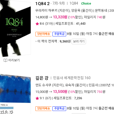
1Q84 2
- 7月-9月
1Q84
ㅣ
Choice
무라카미 하루키
(지은이),
양윤옥
(옮긴이) |
문학동네
| 2
13,320원
14,800
원 →
(
할인), 마일리지
원
10%
740
8.6
(
319
) | 세일즈포인트 :
41,443
8월 10일 (월) 아침 7시
출근전 배
양탄자배송
주말특급
이 책의 전자책 :
9,360
원
보러 가기
미리보기
깊은 강
민음사 세계문학전집 160
ㅣ
엔도 슈사쿠
(지은이),
유숙자
(옮긴이) |
민음사
| 2007년 
13,500원
15,000
원 →
(
할인), 마일리지
원
10%
750
9.1
(
67
) | 세일즈포인트 :
7,236
8월 10일 (월) 아침 7시
출근전 배
양탄자배송
주말특급