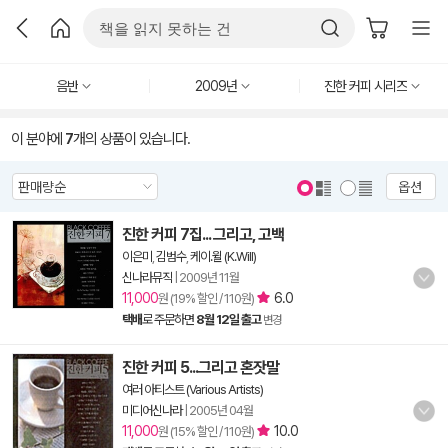
음반
2009년
진한 커피 시리즈
이 분야에
7
개의 상품이 있습니다.
옵션
진한 커피 7집... 그리고, 고백
이은미
,
김범수
,
케이.윌 (K.Will)
신나라뮤직
|
2009년 11월
11,000
6.0
원 (19% 할인 / 110원)
택배
로 주문하면
8월 12일 출고
변경
진한 커피 5...그리고 혼잣말
여러 아티스트 (Various Artists)
미디어신나라
|
2005년 04월
11,000
10.0
원 (15% 할인 / 110원)