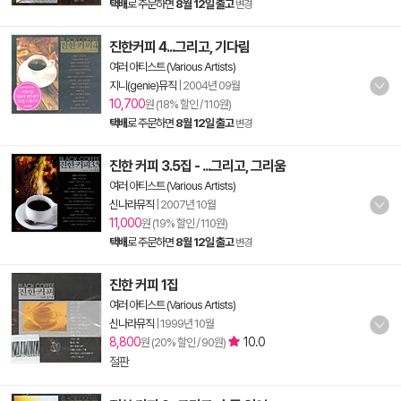
택배
로 주문하면
8월 12일 출고
변경
진한커피 4...그리고, 기다림
여러 아티스트 (Various Artists)
지니(genie)뮤직
|
2004년 09월
10,700
원 (18% 할인 / 110원)
택배
로 주문하면
8월 12일 출고
변경
진한 커피 3.5집 - ...그리고, 그리움
여러 아티스트 (Various Artists)
신나라뮤직
|
2007년 10월
11,000
원 (19% 할인 / 110원)
택배
로 주문하면
8월 12일 출고
변경
진한 커피 1집
여러 아티스트 (Various Artists)
신나라뮤직
|
1999년 10월
8,800
10.0
원 (20% 할인 / 90원)
절판