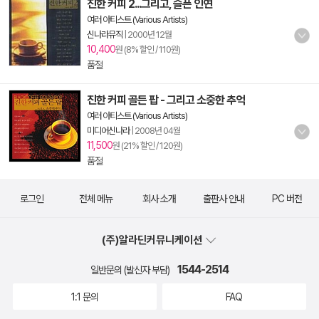
진한 커피 2...그리고, 슬픈 인연
여러 아티스트 (Various Artists)
신나라뮤직
|
2000년 12월
10,400
원 (8% 할인 / 110원)
품절
진한 커피 골든 팝 - 그리고 소중한 추억
여러 아티스트 (Various Artists)
미디어신나라
|
2008년 04월
11,500
원 (21% 할인 / 120원)
품절
로그인
전체 메뉴
회사 소개
출판사 안내
PC 버전
(주)알라딘커뮤니케이션
1544-2514
일반문의 (발신자 부담)
1:1 문의
FAQ