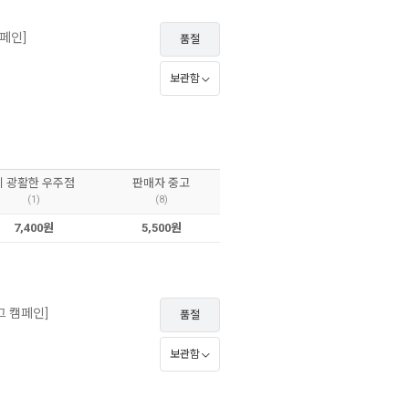
캠페인]
품절
보관함
이 광활한 우주점
판매자 중고
(1)
(8)
7,400원
5,500원
로그 캠페인]
품절
보관함