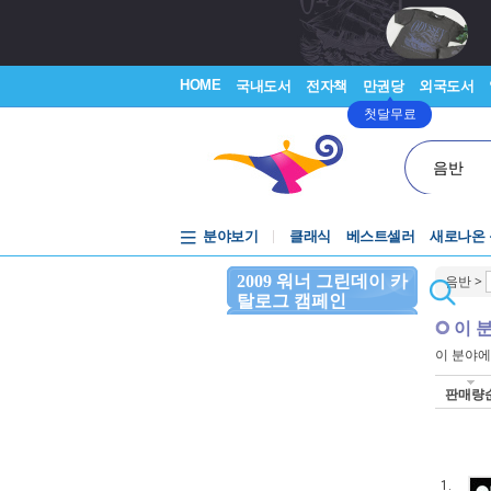
HOME
국내도서
전자책
만권당
외국도서
첫달무료
음반
분야보기
클래식
베스트셀러
새로나온
2009 워너 그린데이 카
음반
>
탈로그 캠페인
이 
이 분야
판매량
1.