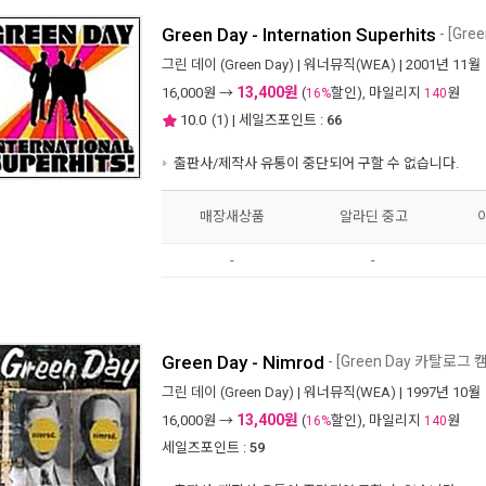
Green Day - Internation Superhits
- [Gr
그린 데이 (Green Day)
|
워너뮤직(WEA)
| 2001년 11월
13,400원
16,000
원 →
(
할인), 마일리지
원
16%
140
10.0
(
1
) | 세일즈포인트 :
66
출판사/제작사 유통이 중단되어 구할 수 없습니다.
매장새상품
알라딘 중고
-
-
Green Day - Nimrod
- [Green Day 카탈로그 
그린 데이 (Green Day)
|
워너뮤직(WEA)
| 1997년 10월
13,400원
16,000
원 →
(
할인), 마일리지
원
16%
140
세일즈포인트 :
59