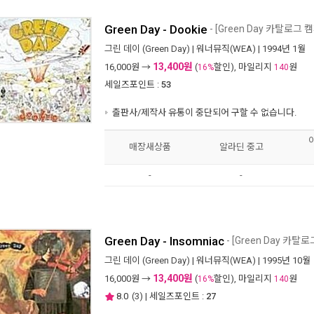
Green Day - Dookie
- [Green Day 카탈로그 
그린 데이 (Green Day)
|
워너뮤직(WEA)
| 1994년 1월
13,400원
16,000
원 →
(
할인), 마일리지
원
16%
140
세일즈포인트 :
53
출판사/제작사 유통이 중단되어 구할 수 없습니다.
매장새상품
알라딘 중고
-
-
Green Day - Insomniac
- [Green Day 카탈
그린 데이 (Green Day)
|
워너뮤직(WEA)
| 1995년 10월
13,400원
16,000
원 →
(
할인), 마일리지
원
16%
140
8.0
(
3
) | 세일즈포인트 :
27