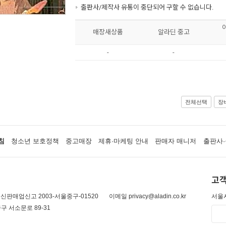
출판사/제작사 유통이 중단되어 구할 수 없습니다.
매장새상품
알라딘 중고
-
-
전체선택
장
침
청소년 보호정책
중고매장
제휴·마케팅 안내
판매자 매니저
출판사·
고객
신판매업신고 2003-서울중구-01520
이메일 privacy@aladin.co.kr
서울시
구 서소문로 89-31