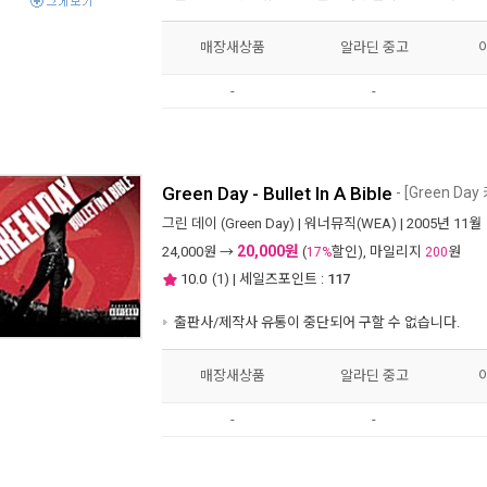
매장새상품
알라딘 중고
-
-
Green Day - Bullet In A Bible
- [Green D
그린 데이 (Green Day)
|
워너뮤직(WEA)
| 2005년 11월
20,000원
24,000
원 →
(
할인), 마일리지
원
17%
200
10.0
(
1
) | 세일즈포인트 :
117
출판사/제작사 유통이 중단되어 구할 수 없습니다.
매장새상품
알라딘 중고
-
-