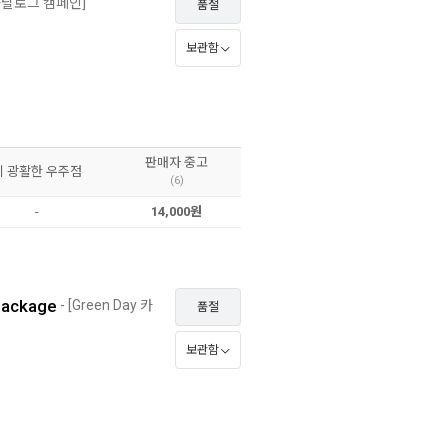
y 카탈로그 캠페인]
품절
보관함
판매자 중고
이 광활한 우주점
(6)
-
14,000원
epackage
- [Green Day 카
품절
보관함