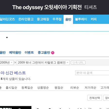
알라딘굿즈
온라인중고
중고매장
우주점
블루레이
커피
음반
 음반
예약음반
이벤트
중고음반
N
1천원부터
2009년
>
2009 워너 그린데이 카탈로그 캠페인
단축 URL
중고음반
분야 신간 베스트
에
8
개의 상품이 있습니다.
순
출시일순
등록일순
상품명순
평점순
리뷰순
저가격순
고가
전체선택
장