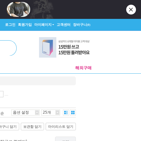
로그인
회원가입
마이페이지
고객센터
장바구니
(0)
해외구매
옵션 설정
25개
격순
바구니 담기
보관함 담기
마이리스트 담기