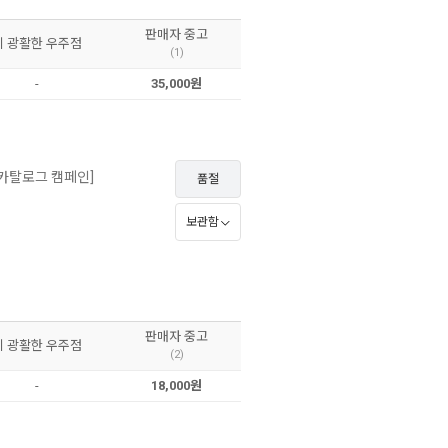
판매자 중고
이 광활한 우주점
(1)
-
35,000원
ay 카탈로그 캠페인]
품절
보관함
판매자 중고
이 광활한 우주점
(2)
-
18,000원