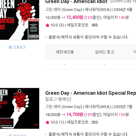
Green Day - American Idiot
- [Green Da
그린 데이 (Green Day)
|
워너뮤직(WEA)
| 2004년 9월
13,400원
16,000
원 →
(
할인), 마일리지
원
16%
140
10.0
(
3
) | 세일즈포인트 :
455
출판사/제작사 유통이 중단되어 구할 수 없습니다.
매장새상품
알라딘 중고
-
-
Green Day - American Idiot Special R
탈로그 캠페인]
그린 데이 (Green Day)
|
워너뮤직(WEA)
| 2005년 7월
14,700원
18,000
원 →
(
할인), 마일리지
원
18%
150
10.0
(
1
) | 세일즈포인트 :
253
출판사/제작사 유통이 중단되어 구할 수 없습니다.