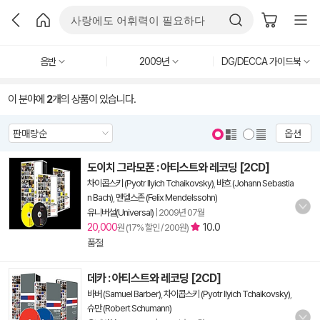
음반
2009년
DG/DECCA 가이드북
이 분야에
2
개의 상품이 있습니다.
옵션
도이치 그라모폰 : 아티스트와 레코딩 [2CD]
차이콥스키 (Pyotr Ilyich Tchaikovsky)
,
바흐 (Johann Sebastia
n Bach)
,
멘델스존 (Felix Mendelssohn)
유니버설(Universal)
|
2009년 07월
20,000
10.0
원 (17% 할인 / 200원)
품절
데카 : 아티스트와 레코딩 [2CD]
바버 (Samuel Barber)
,
차이콥스키 (Pyotr Ilyich Tchaikovsky)
,
슈만 (Robert Schumann)