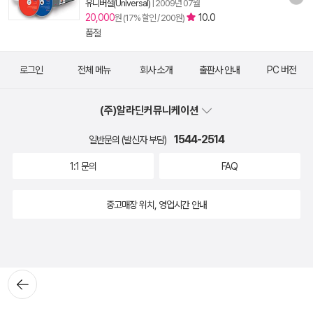
유니버설(Universal)
|
2009년 07월
20,000
10.0
원 (17% 할인 / 200원)
품절
로그인
전체 메뉴
회사 소개
출판사 안내
PC 버전
(주)알라딘커뮤니케이션
1544-2514
일반문의 (발신자 부담)
1:1 문의
FAQ
중고매장 위치, 영업시간 안내
뒤로가
기