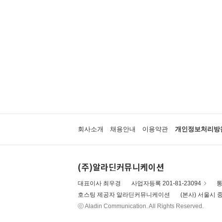
회사소개
채용안내
이용약관
개인정보처리방
(주)알라딘커뮤니케이션
대표이사 최우경
사업자등록 201-81-23094
통
호스팅 제공자 알라딘커뮤니케이션
(본사) 서울시 중
ⓒ Aladin Communication. All Rights Reserved.