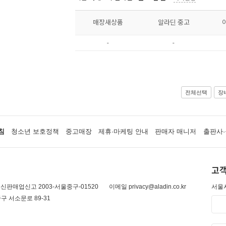
매장새상품
알라딘 중고
-
-
전체선택
장
침
청소년 보호정책
중고매장
제휴·마케팅 안내
판매자 매니저
출판사·
고객
신판매업신고 2003-서울중구-01520
이메일 privacy@aladin.co.kr
서울시
구 서소문로 89-31