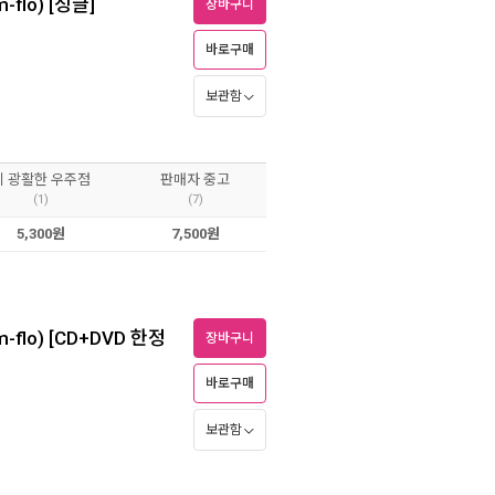
m-flo) [싱글]
장바구니
바로구매
보관함
이 광활한 우주점
판매자 중고
(1)
(7)
5,300원
7,500원
(m-flo) [CD+DVD 한정
장바구니
바로구매
보관함