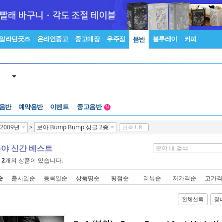
알라딘굿즈
온라인중고
중고매장
우주점
블루레이
커피
음반
 음반
예약음반
이벤트
중고음반
N
1천원부터
2009년
>
보아 Bump Bump 싱글 2종
단축 URL
중고음반
분야 신간 베스트
에
2
개의 상품이 있습니다.
순
출시일순
등록일순
상품명순
평점순
리뷰순
저가격순
고가
전체선택
장