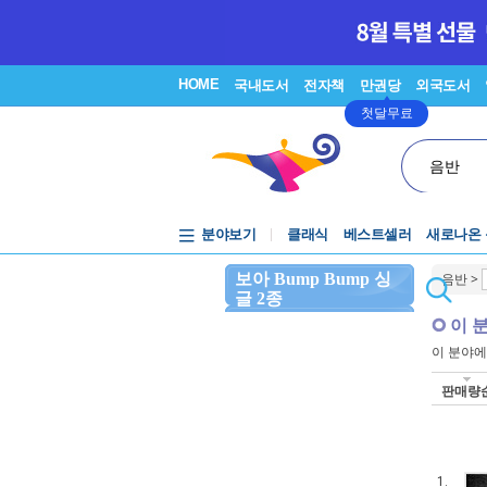
HOME
국내도서
전자책
만권당
외국도서
첫달무료
음반
분야보기
클래식
베스트셀러
새로나온
보아 Bump Bump 싱
음반
>
글 2종
이 
이 분야
판매량
1.