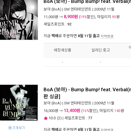
BoA (보아) - Bump Bump! feat. Verbal(
보아 (BoA)
|
SM 엔터테인먼트
| 2009년 11월
8,900원
11,000
원 →
(
할인), 마일리지
원
19%
90
세일즈포인트 :
92
지금
택배
로 주문하면
8월 11일 출고
지역변경
매장새상품
알라딘 중고
-
-
BoA (보아) - Bump Bump! feat. Verbal
판 싱글]
보아 (BoA)
|
SM 엔터테인먼트
| 2009년 11월
13,400원
16,000
원 →
(
할인), 마일리지
원
16%
140
10.0
(
2
) | 세일즈포인트 :
77
지금
택배
로 주문하면
8월 11일 출고
지역변경