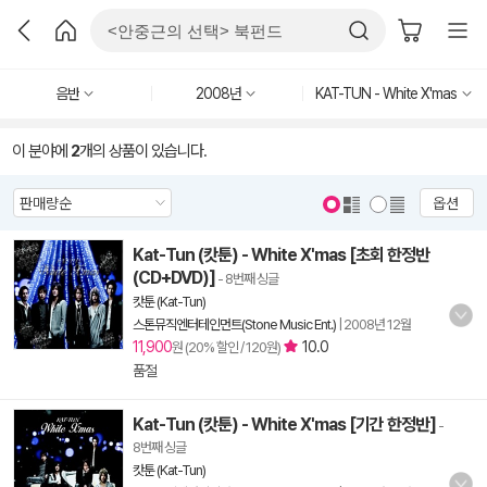
음반
2008년
KAT-TUN - White X'mas
이 분야에
2
개의 상품이 있습니다.
옵션
Kat-Tun (캇툰) - White X'mas [초회 한정반
(CD+DVD)]
- 8번째 싱글
캇툰 (Kat-Tun)
스톤뮤직엔터테인먼트(Stone Music Ent.)
|
2008년 12월
11,900
10.0
원 (20% 할인 / 120원)
품절
Kat-Tun (캇툰) - White X'mas [기간 한정반]
-
8번째 싱글
캇툰 (Kat-Tun)