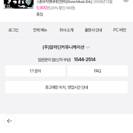
스톤뮤직엔터테인먼트(Stone Music Ent.)
|
2008년 12월
5,900
원 (20% 할인 / 60원)
품절
로그인
전체 메뉴
회사 소개
출판사 안내
PC 버전
(주)알라딘커뮤니케이션
1544-2514
일반문의 (발신자 부담)
1:1 문의
FAQ
중고매장 위치, 영업시간 안내
뒤로가
기