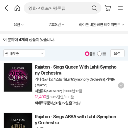
음반
2008년
라야톤 내한 공연 티켓 이벤트
이 분야에
4
개의 상품이 있습니다.
옵션
Rajaton - Sings Queen With Lahti Sympho
ny Orchestra
라티 심포니 오케스트라 (Lahti Symphony Orchestra)
,
라야톤
(Rajaton)
세일뮤직(Sail Music)
|
2008년 12월
13,400
원 (19% 할인 / 130원)
택배
로 주문하면
8월 12일 출고
변경
Rajaton - Sings ABBA with Lahti Symphon
y Orchestra