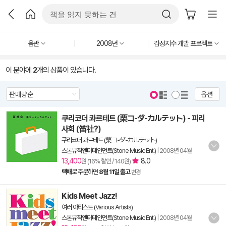
음반
2008년
감성지수 개발 프로젝트
이 분야에
2
개의 상품이 있습니다.
옵션
쿠리코더 콰르테트 (栗コ-ダ-カルテット) - 피리
사회 (笛社?)
쿠리코더 콰르테트 (栗コ-ダ-カルテット)
스톤뮤직엔터테인먼트(Stone Music Ent.)
|
2008년 04월
13,400
8.0
원 (16% 할인 / 140원)
택배
로 주문하면
8월 11일 출고
변경
Kids Meet Jazz!
여러 아티스트 (Various Artists)
스톤뮤직엔터테인먼트(Stone Music Ent.)
|
2008년 04월