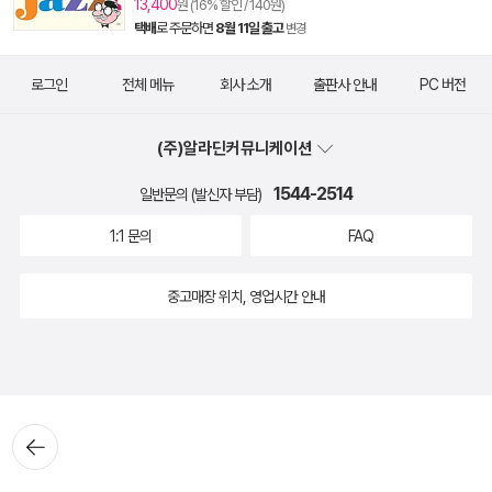
13,400
원 (16% 할인 / 140원)
택배
로 주문하면
8월 11일 출고
변경
로그인
전체 메뉴
회사 소개
출판사 안내
PC 버전
(주)알라딘커뮤니케이션
1544-2514
일반문의 (발신자 부담)
1:1 문의
FAQ
중고매장 위치, 영업시간 안내
뒤로가
기