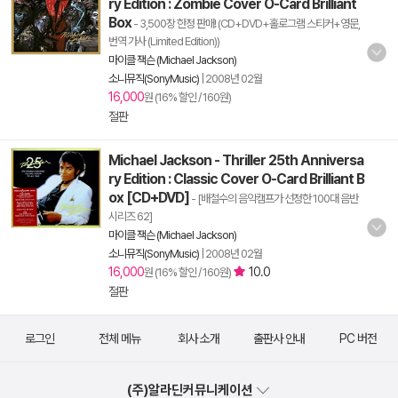
ry Edition : Zombie Cover O-Card Brilliant
Box
- 3,500장 한정 판매! (CD+DVD+홀로그램 스티커+영문,
번역 가사 (Limited Edition))
마이클 잭슨 (Michael Jackson)
소니뮤직(SonyMusic)
|
2008년 02월
16,000
원 (16% 할인 / 160원)
절판
Michael Jackson - Thriller 25th Anniversa
ry Edition : Classic Cover O-Card Brilliant B
ox [CD+DVD]
- [배철수의 음악캠프가 선정한 100대 음반
시리즈 62]
마이클 잭슨 (Michael Jackson)
소니뮤직(SonyMusic)
|
2008년 02월
16,000
10.0
원 (16% 할인 / 160원)
절판
로그인
전체 메뉴
회사 소개
출판사 안내
PC 버전
(주)알라딘커뮤니케이션