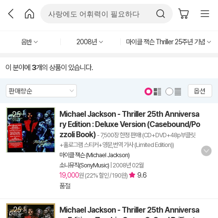
음반
2008년
마이클 잭슨 Thriller 25주년 기념
이 분야에
3
개의 상품이 있습니다.
옵션
Michael Jackson - Thriller 25th Anniversa
ry Edition : Deluxe Version (Casebound/Po
zzoli Book)
- 7,500장 한정 판매! (CD+DVD+48p부클릿
+홀로그램 스티커+영문,번역 가사 (Limited Edition))
마이클 잭슨 (Michael Jackson)
소니뮤직(SonyMusic)
|
2008년 02월
19,000
9.6
원 (22% 할인 / 190원)
품절
Michael Jackson - Thriller 25th Anniversa