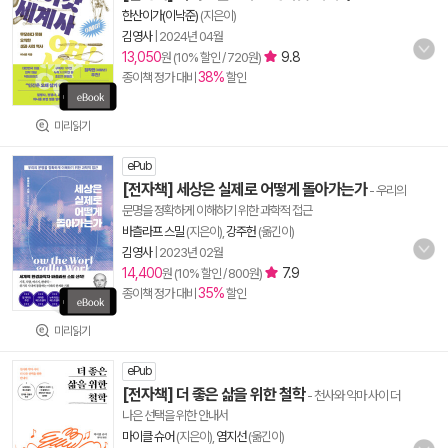
한산이가(이낙준)
(지은이)
김영사
|
2024년 04월
13,050
9.8
원 (10% 할인 / 720원)
38%
종이책 정가 대비
할인
미리읽기
ePub
[전자책] 세상은 실제로 어떻게 돌아가는가
- 우리의
문명을 정확하게 이해하기 위한 과학적 접근
바츨라프 스밀
(지은이),
강주헌
(옮긴이)
김영사
|
2023년 02월
14,400
7.9
원 (10% 할인 / 800원)
35%
종이책 정가 대비
할인
미리읽기
ePub
[전자책] 더 좋은 삶을 위한 철학
- 천사와 악마 사이 더
나은 선택을 위한 안내서
마이클 슈어
(지은이),
염지선
(옮긴이)