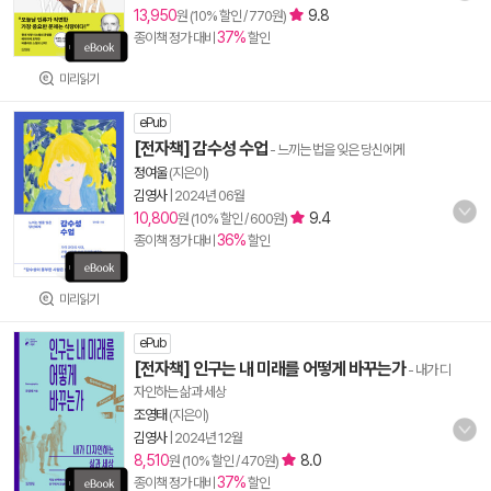
13,950
9.8
원 (10% 할인 / 770원)
37%
종이책 정가 대비
할인
미리읽기
ePub
[전자책] 감수성 수업
- 느끼는 법을 잊은 당신에게
정여울
(지은이)
김영사
|
2024년 06월
10,800
9.4
원 (10% 할인 / 600원)
36%
종이책 정가 대비
할인
미리읽기
ePub
[전자책] 인구는 내 미래를 어떻게 바꾸는가
- 내가 디
자인하는 삶과 세상
조영태
(지은이)
김영사
|
2024년 12월
8,510
8.0
원 (10% 할인 / 470원)
37%
종이책 정가 대비
할인