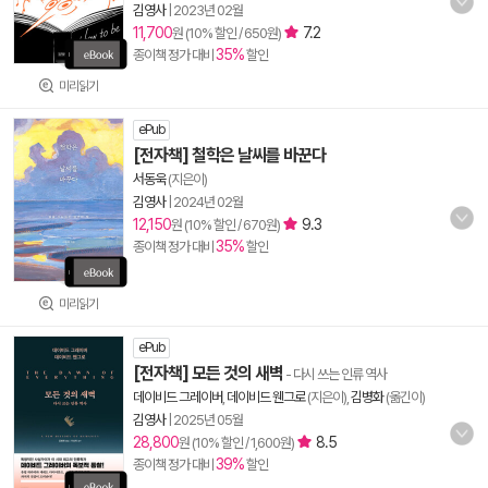
김영사
|
2023년 02월
11,700
7.2
원 (10% 할인 / 650원)
35%
종이책 정가 대비
할인
미리읽기
ePub
[전자책] 철학은 날씨를 바꾼다
서동욱
(지은이)
김영사
|
2024년 02월
12,150
9.3
원 (10% 할인 / 670원)
35%
종이책 정가 대비
할인
미리읽기
ePub
[전자책] 모든 것의 새벽
- 다시 쓰는 인류 역사
데이비드 그레이버
,
데이비드 웬그로
(지은이),
김병화
(옮긴이)
김영사
|
2025년 05월
28,800
8.5
원 (10% 할인 / 1,600원)
39%
종이책 정가 대비
할인