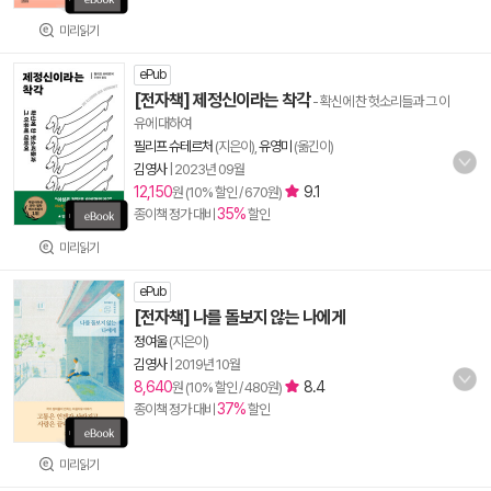
미리읽기
ePub
[전자책] 제정신이라는 착각
- 확신에 찬 헛소리들과 그 이
유에 대하여
필리프 슈테르처
(지은이),
유영미
(옮긴이)
김영사
|
2023년 09월
12,150
9.1
원 (10% 할인 / 670원)
35%
종이책 정가 대비
할인
미리읽기
ePub
[전자책] 나를 돌보지 않는 나에게
정여울
(지은이)
김영사
|
2019년 10월
8,640
8.4
원 (10% 할인 / 480원)
37%
종이책 정가 대비
할인
미리읽기