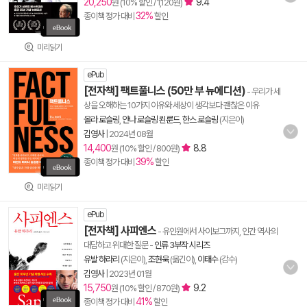
20,250
9.4
원 (10% 할인 / 1,120원)
32%
종이책 정가 대비
할인
미리읽기
ePub
[전자책] 팩트풀니스 (50만 부 뉴에디션)
- 우리가 세
상을 오해하는 10가지 이유와 세상이 생각보다 괜찮은 이유
올라 로슬링
,
안나 로슬링 뢴룬드
,
한스 로슬링
(지은이)
김영사
|
2024년 08월
14,400
8.8
원 (10% 할인 / 800원)
39%
종이책 정가 대비
할인
미리읽기
ePub
[전자책] 사피엔스
- 유인원에서 사이보그까지, 인간 역사의
대담하고 위대한 질문
-
인류 3부작 시리즈
유발 하라리
(지은이),
조현욱
(옮긴이),
이태수
(감수)
김영사
|
2023년 01월
15,750
9.2
원 (10% 할인 / 870원)
41%
종이책 정가 대비
할인