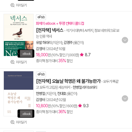
미리읽기
ePub
화제의 eBook + 투명 컨페티 콜드컵
[전자책] 넥서스
- 석기시대부터 AI까지, 정보 네트워크로 보
는 인류 역사
유발 하라리
(지은이),
김명주
(옮긴이)
김영사
|
2024년 10월
18,000
8.7
원 (10% 할인 / 1,000원)
35%
종이책 정가 대비
할인
미리읽기
ePub
[전자책] 오늘날 혁명은 왜 불가능한가
- 모두가 똑같
고 모두가 고립된 세상에서
-
한병철 라이브러리
한병철
(지은이),
전대호
(옮긴이)
김영사
|
2024년 02월
10,800
9.3
원 (10% 할인 / 600원)
36%
종이책 정가 대비
할인
미리읽기