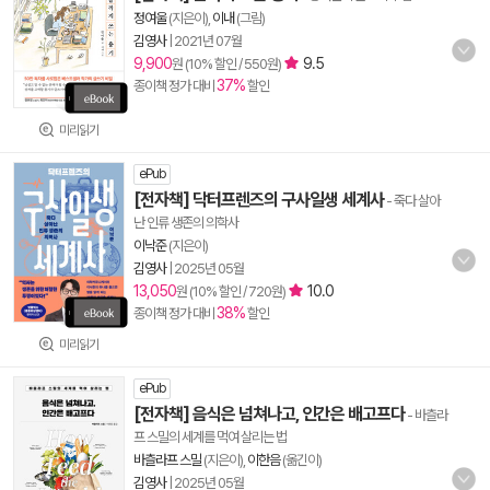
정여울
(지은이),
이내
(그림)
김영사
|
2021년 07월
9,900
9.5
원 (10% 할인 / 550원)
37%
종이책 정가 대비
할인
미리읽기
ePub
[전자책] 닥터프렌즈의 구사일생 세계사
- 죽다 살아
난 인류 생존의 의학사
이낙준
(지은이)
김영사
|
2025년 05월
13,050
10.0
원 (10% 할인 / 720원)
38%
종이책 정가 대비
할인
미리읽기
ePub
[전자책] 음식은 넘쳐나고, 인간은 배고프다
- 바츨라
프 스밀의 세계를 먹여 살리는 법
바츨라프 스밀
(지은이),
이한음
(옮긴이)
김영사
|
2025년 05월