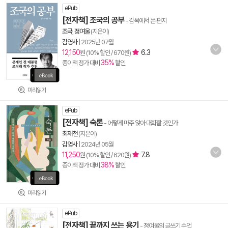
ePub
[전자책] 조국의 공부
- 감옥에서 쓴 편지
조국
,
정여울
(지은이)
김영사
|
2025년 07월
12,150
6.3
원 (10% 할인 / 670원)
35%
종이책 정가 대비
할인
미리읽기
ePub
[전자책] 숙론
- 어떻게 마주 앉아 대화할 것인가
최재천
(지은이)
김영사
|
2024년 05월
11,250
7.8
원 (10% 할인 / 620원)
38%
종이책 정가 대비
할인
미리읽기
ePub
[전자책] 끝까지 쓰는 용기
- 정여울의 글쓰기 수업