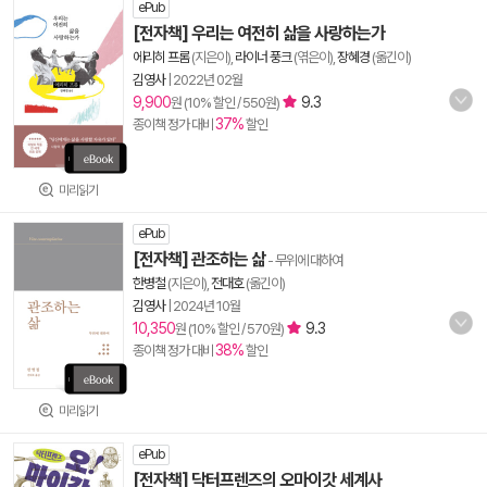
ePub
[전자책] 우리는 여전히 삶을 사랑하는가
에리히 프롬
(지은이),
라이너 풍크
(엮은이),
장혜경
(옮긴이)
김영사
|
2022년 02월
9,900
9.3
원 (10% 할인 / 550원)
37%
종이책 정가 대비
할인
미리읽기
ePub
[전자책] 관조하는 삶
- 무위에 대하여
한병철
(지은이),
전대호
(옮긴이)
김영사
|
2024년 10월
10,350
9.3
원 (10% 할인 / 570원)
38%
종이책 정가 대비
할인
미리읽기
ePub
[전자책] 닥터프렌즈의 오마이갓 세계사