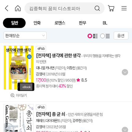
일반
만화
로맨스
판무
BL
옵션
ePub
[전자책] 생각에 관한 생각
- 우리의 행동을 지배하는 생각
의 반란!
대니얼 카너먼
(지은이),
이창신
(옮긴이)
김영사
|
2018년 03월
17,100
8.5
원 (10% 할인 / 950원)
43%
종이책 정가 대비
할인
미리읽기
ePub
[전자책] 총 균 쇠
- 인간 사회의 운명을 바꾼 힘
재레드 다이아몬드
(지은이),
강주헌
(옮긴이)
김영사
|
2023년 05월