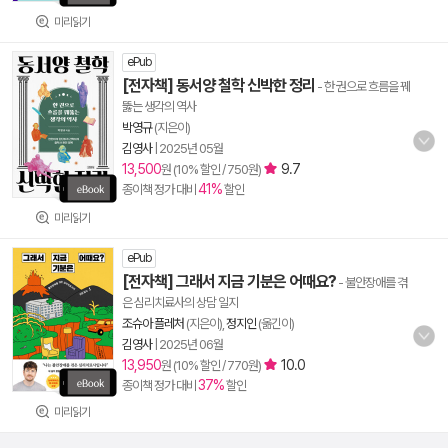
미리읽기
ePub
[전자책] 동서양 철학 신박한 정리
- 한 권으로 흐름을 꿰
뚫는 생각의 역사
박영규
(지은이)
김영사
|
2025년 05월
13,500
9.7
원 (10% 할인 / 750원)
41%
종이책 정가 대비
할인
미리읽기
ePub
[전자책] 그래서 지금 기분은 어때요?
- 불안장애를 겪
은 심리치료사의 상담 일지
조슈아 플레처
(지은이),
정지인
(옮긴이)
김영사
|
2025년 06월
13,950
10.0
원 (10% 할인 / 770원)
37%
종이책 정가 대비
할인
미리읽기