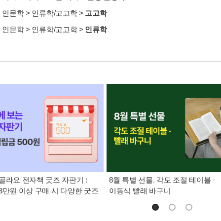
>
인문학
>
인류학/고고학
>
고고학
>
인문학
>
인류학/고고학
>
인류학
골라요 전자책 굿즈 자판기 :
8월 특별 선물. 각도 조절 테이블 ·
3만원 이상 구매 시 다양한 굿즈
이동식 빨래 바구니