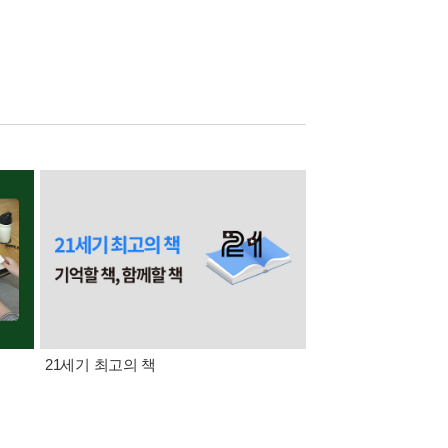
21세기 최고의 책
삼성카드가 쏜다! 알라