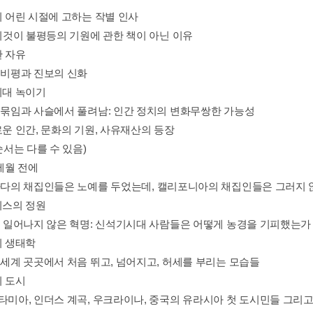
의 어린 시절에 고하는 작별 인사
 이것이 불평등의 기원에 관한 책이 아닌 이유
한 자유
민 비평과 진보의 신화
시대 녹이기
에 묶임과 사슬에서 풀려남: 인간 정치의 변화무쌍한 가능성
로운 인간, 문화의 기원, 사유재산의 등장
 순서는 다를 수 있음)
 세월 전에
캐나다의 채집인들은 노예를 두었는데, 캘리포니아의 채집인들은 그러지 않
니스의 정원
번도 일어나지 않은 혁명: 신석기시대 사람들은 어떻게 농경을 기피했는가
의 생태학
이 세계 곳곳에서 처음 뛰고, 넘어지고, 허세를 부리는 모습들
의 도시
포타미아, 인더스 계곡, 우크라이나, 중국의 유라시아 첫 도시민들 그리고