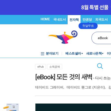
HOME
국내도서
만권당
외국도서
전자책
첫달무료
eBook
분야보기
베스트셀러
새로나온책
이
ePub
소득공제
[eBook] 모든 것의 새벽
- 다시 쓰
데이비드 그레이버
,
데이비드 웬그로
(지은이),