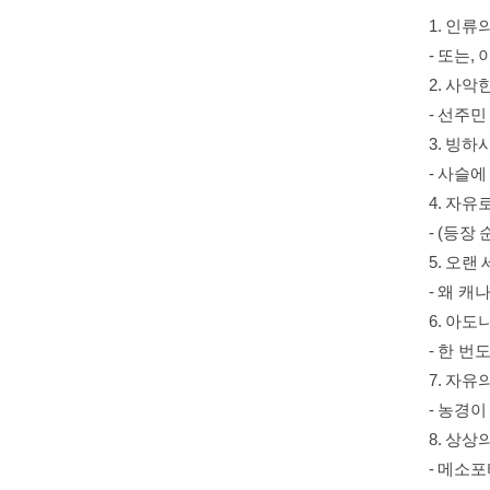
1. 인류
- 또는,
2. 사악
- 선주
3. 빙하
- 사슬
4. 자유
- (등장
5. 오랜
- 왜 
6. 아도
- 한 
7. 자유
- 농경
8. 상상
- 메소