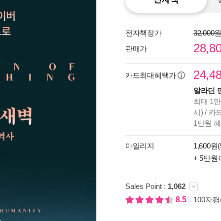
전자책정가
32,000
28,8
판매가
24,4
카드최대혜택가
알라딘 
최대 1만
시) / 
1만원 
마일리지
1,600원(
종이
+ 5만원
미리
입니
Sales Point :
1,062
8.5
100자평(