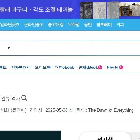
알라딘굿즈
온라인중고
중고매장
우주점
음반
블루레이
커피
벤트
전자책캐시
오디오북
대여eBook
연재eBook
만권당
N
N
는 인류 역사
김병화
(옮긴이)
김영사
2025-05-08
원제 : The Dawn of Everything
전자책