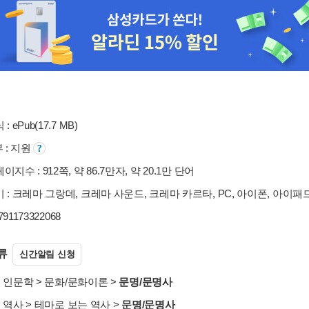
: ePub(17.7 MB)
부 : 지원
지수 : 912쪽, 약 86.7만자, 약 20.1만 단어
 : 크레마 그랑데, 크레마 사운드, 크레마 카르타, PC, 아이폰, 아이패
9791173322068
류
신간알림 신청
>
인문학
>
문화/문화이론
>
문명/문명사
>
역사
>
테마로 보는 역사
>
문명/문명사