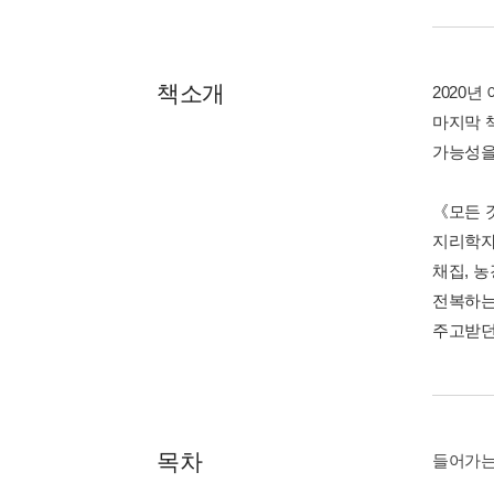
책소개
2020
마지막 
가능성을
《모든 
지리학자
채집, 농
전복하는
주고받던
목차
들어가는