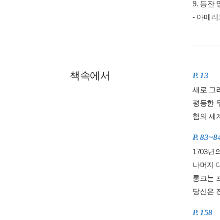
9. 등잔
- 아메
책속에서
P. 13
새로 그
평등한 
험의 세
P. 83~8
1703
나머지 
롱크는 
당신은 진
P. 158