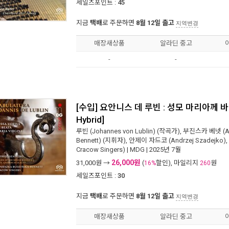
세일즈포인트 :
45
지금
택배
로 주문하면
8월 12일 출고
지역변경
매장새상품
알라딘 중고
-
-
[수입] 요안니스 데 루빈 : 성모 마리아께 바
Hybrid]
루빈 (Johannes von Lublin)
(작곡가),
부진스카 베넷 (Agn
Bennett)
(지휘자),
안제이 자드코 (Andrzej Szadejko)
,
Cracow Singers)
|
MDG
| 2025년 7월
26,000원
31,000
원 →
(
할인), 마일리지
원
16%
260
세일즈포인트 :
30
지금
택배
로 주문하면
8월 12일 출고
지역변경
매장새상품
알라딘 중고