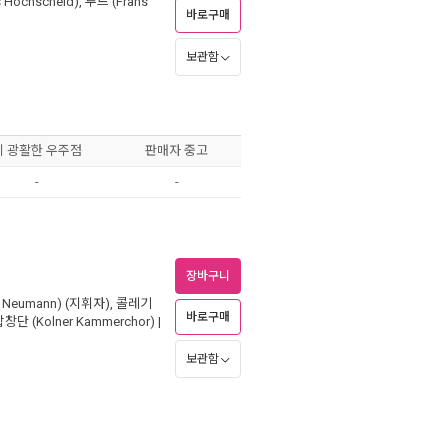
Hochscheid)
,
루드 (Frans
바로구매
보관함
이 광활한 우주점
판매자 중고
-
-
장바구니
 Neumann)
(지휘자),
콜레기
바로구매
단 (Kolner Kammerchor)
|
보관함