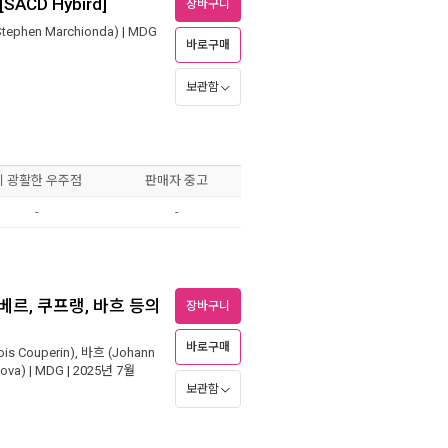
ACD Hybird]
장바구니
ephen Marchionda)
|
MDG
바로구매
보관함
이 광활한 우주점
판매자 중고
-
-
베르, 쿠프랭, 바흐 등의
장바구니
바로구매
is Couperin)
,
바흐 (Johann
ova)
|
MDG
| 2025년 7월
보관함