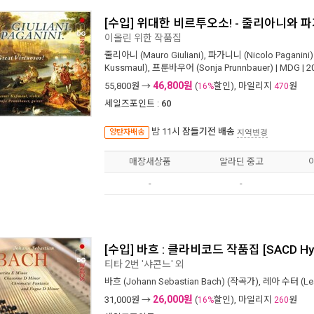
[수입] 위대한 비르투오소! - 줄리아니와 파가
이올린 위한 작품집
줄리아니 (Mauro Giuliani)
,
파가니니 (Nicolo Paganini)
Kussmaul)
,
프룬바우어 (Sonja Prunnbauer)
|
MDG
| 
46,800원
55,800
원 →
(
할인), 마일리지
원
16%
470
세일즈포인트 :
60
밤 11시
잠들기전 배송
양탄자배송
지역변경
매장새상품
알라딘 중고
-
-
[수입] 바흐 : 클라비코드 작품집 [SACD Hyb
티타 2번 '샤콘느' 외
바흐 (Johann Sebastian Bach)
(작곡가),
레아 수터 (Lea
26,000원
31,000
원 →
(
할인), 마일리지
원
16%
260