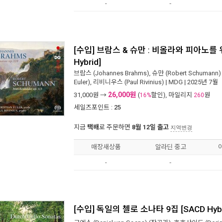
-
-
[수입] 브람스 & 슈만 : 비올라와 피아노를 
Hybrid]
브람스 (Johannes Brahms)
,
슈만 (Robert Schumann)
Euler)
,
리비니우스 (Paul Rivinius)
|
MDG
| 2025년 7월
26,000원
31,000
원 →
(
할인), 마일리지
원
16%
260
세일즈포인트 :
25
지금
택배
로 주문하면
8월 12일 출고
지역변경
매장새상품
알라딘 중고
-
-
[수입] 독일의 첼로 소나타 9집 [SACD Hybr