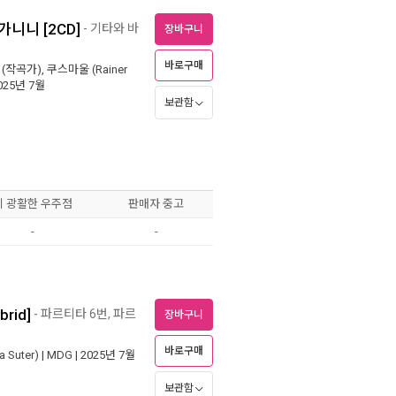
니니 [2CD]
- 기타와 바
장바구니
바로구매
(작곡가),
쿠스마울 (Rainer
2025년 7월
보관함
이 광활한 우주점
판매자 중고
-
-
rid]
- 파르티타 6번, 파르
장바구니
바로구매
 Suter)
|
MDG
| 2025년 7월
보관함