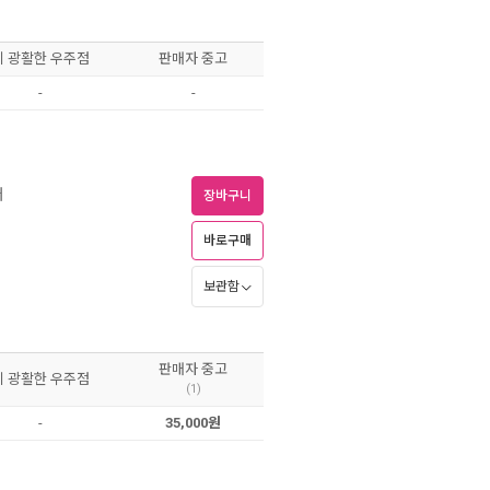
이 광활한 우주점
판매자 중고
-
-
러
장바구니
바로구매
보관함
판매자 중고
이 광활한 우주점
(1)
-
35,000원