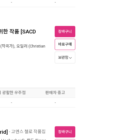
-
-
위한 작품 [SACD
장바구니
바로구매
(작곡가),
오일러 (Christian
보관함
이 광활한 우주점
판매자 중고
-
-
id]
- 고엔스 첼로 작품집
장바구니