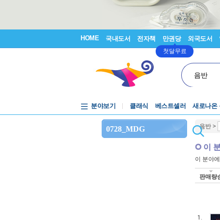
HOME
국내도서
전자책
만권당
외국도서
첫달무료
음반
분야보기
클래식
베스트셀러
새로나온
음반
>
0728_MDG
이 
이 분야
판매량
1.