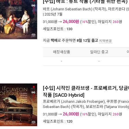
[수입] 바흐 : 류트 작품 (기타를 위한 편곡) [S
바흐 (Johann Sebastian Bach)
(작곡가),
마르키온다 (St
| 2025년 7월
26,000원
31,000
원 →
(
할인), 마일리지
원
16%
260
세일즈포인트 :
130
지금
택배
로 주문하면
8월 12일 출고
지역변경
매장새상품
알라딘 중고
-
-
[수입] 시적인 클라브생 - 프로베르거, 당글
작품 [SACD Hybrid]
프로베르거 (Johann Jakob Froberger)
,
쿠프랭 (Franco
Sebastian Bach)
(작곡가),
보로브조바 (Tatjana Vorobj
26,000원
31,000
원 →
(
할인), 마일리지
원
16%
260
세일즈포인트 :
120