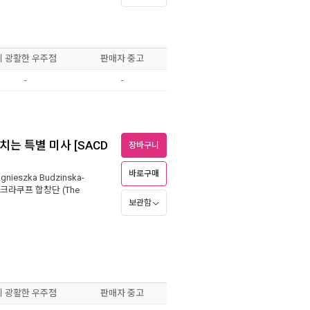
이 광활한 우주점
판매자 중고
-
-
치는 특별 미사 [SACD
장바구니
바로구매
ieszka Budzinska-
크라쿠프 합창단 (The
보관함
이 광활한 우주점
판매자 중고