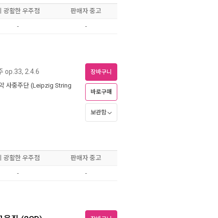
이 광활한 우주점
판매자 중고
-
-
p.33, 2.4.6
장바구니
중주단 (Leipzig String
바로구매
보관함
이 광활한 우주점
판매자 중고
-
-