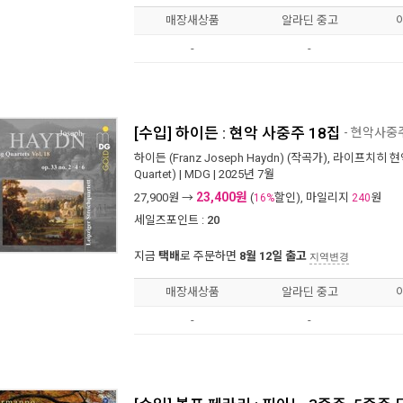
매장새상품
알라딘 중고
-
-
[수입] 하이든 : 현악 사중주 18집
- 현악사중주 o
하이든 (Franz Joseph Haydn)
(작곡가),
라이프치히 현악 사
Quartet)
|
MDG
| 2025년 7월
23,400원
27,900
원 →
(
할인), 마일리지
원
16%
240
세일즈포인트 :
20
지금
택배
로 주문하면
8월 12일 출고
지역변경
매장새상품
알라딘 중고
-
-