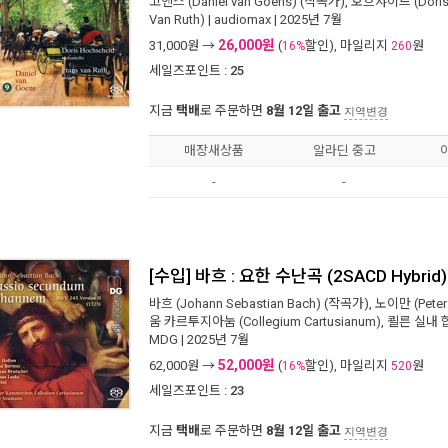
고엔스 (Daniel van Goens)
(작곡가),
호흐샤이드 (Doris 
Van Ruth)
|
audiomax
| 2025년 7월
26,000원
31,000
원 →
(
할인), 마일리지
원
16%
260
세일즈포인트 :
25
지금
택배
로 주문하면
8월 12일 출고
지역변경
매장새상품
알라딘 중고
-
-
[수입] 바흐 : 요한 수난곡 (2SACD Hybrid)
바흐 (Johann Sebastian Bach)
(작곡가),
노이만 (Peter
움 카르투지아눔 (Collegium Cartusianum)
,
쾰른 실내 합창
MDG
| 2025년 7월
52,000원
62,000
원 →
(
할인), 마일리지
원
16%
520
세일즈포인트 :
23
지금
택배
로 주문하면
8월 12일 출고
지역변경