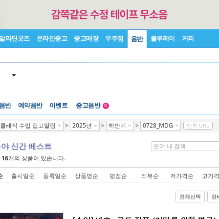
알라딘굿즈
온라인중고
중고매장
우주점
블루레이
커피
음반
 음반
예약음반
이벤트
중고음반
N
1천원부터
클래식 수입 입고알림
>
2025년
>
하반기
>
0728_MDG
단축 URL
중고음반
분야 신간 베스트
에
16
개의 상품이 있습니다.
순
출시일순
등록일순
상품명순
평점순
리뷰순
저가격순
고가
전체선택
장