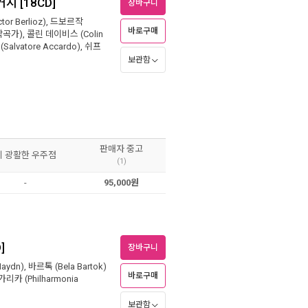
시 [18CD]
장바구니
r Berlioz)
,
드보르작
바로구매
작곡가),
콜린 데이비스 (Colin
alvatore Accardo)
,
쉬프
보관함
원
판매자 중고
이 광활한 우주점
(1)
-
95,000원
]
장바구니
Haydn)
,
바르톡 (Bela Bartok)
바로구매
카 (Philharmonia
보관함