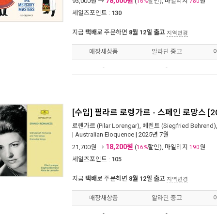
78,000원
93,000
원 →
(
할인), 마일리지
원
16%
780
세일즈포인트 :
130
지금
택배
로 주문하면
8월 12일 출고
지역변경
매장새상품
알라딘 중고
-
-
[수입] 필라르 로렝가르 - 스페인 로망스 [2
로렌가르 (Pilar Lorengar)
,
베렌트 (Siegfried Behrend)
|
Australian Eloquence
| 2025년 7월
18,200원
21,700
원 →
(
할인), 마일리지
원
16%
190
세일즈포인트 :
105
지금
택배
로 주문하면
8월 12일 출고
지역변경
매장새상품
알라딘 중고
-
-