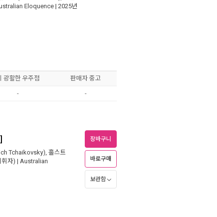
ustralian Eloquence
| 2025년
원
이 광활한 우주점
판매자 중고
-
-
]
장바구니
ch Tchaikovsky)
,
홀스트
바로구매
지휘자) |
Australian
보관함
원