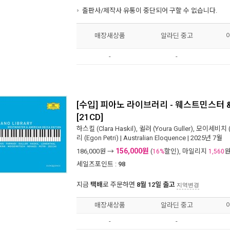
출판사/제작사 유통이 중단되어 구할 수 없습니다.
매장새상품
알라딘 중고
-
-
[수입] 피아노 라이브러리 - 웨스트민스터 
[21CD]
하스킬 (Clara Haskil)
,
귈러 (Youra Guller)
,
모이세비치 (Be
리 (Egon Petri)
|
Australian Eloquence
| 2025년 7월
156,000원
186,000
원 →
(
할인), 마일리지
16%
1,560
세일즈포인트 :
98
지금
택배
로 주문하면
8월 12일 출고
지역변경
매장새상품
알라딘 중고
-
-