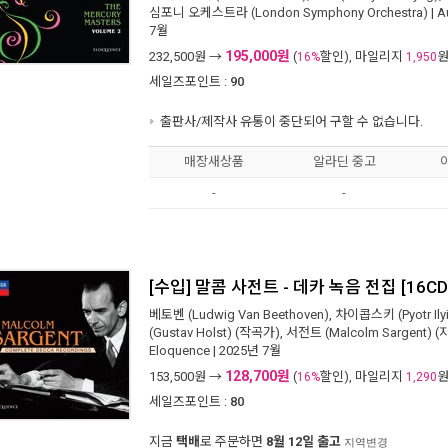
심포니 오케스트라 (London Symphony Orchestra)
|
A
7월
195,000원
232,500
원 →
(
할인), 마일리지
16%
1,950
세일즈포인트 :
90
출판사/제작사 유통이 중단되어 구할 수 없습니다.
매장새상품
알라딘 중고
-
-
[수입] 말콤 사전트 - 데카 녹음 전집 [16CD
베토벤 (Ludwig Van Beethoven)
,
차이콥스키 (Pyotr Ilyi
(Gustav Holst)
(작곡가),
서전트 (Malcolm Sargent)
(
Eloquence
| 2025년 7월
128,700원
153,500
원 →
(
할인), 마일리지
16%
1,290
세일즈포인트 :
80
지금
택배
로 주문하면
8월 12일 출고
지역변경