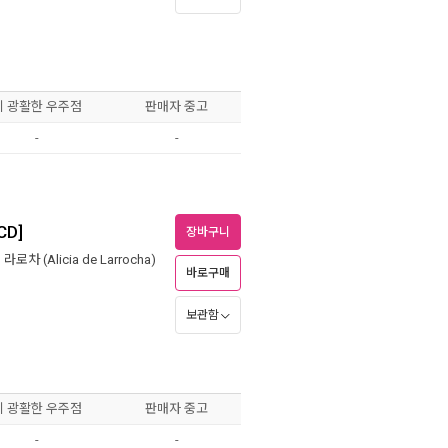
이 광활한 우주점
판매자 중고
-
-
CD]
장바구니
,
라로차 (Alicia de Larrocha)
바로구매
보관함
이 광활한 우주점
판매자 중고
-
-