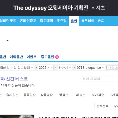
알라딘굿즈
온라인중고
중고매장
우주점
블루레이
커피
음반
 음반
예약음반
이벤트
중고음반
N
1천원부터
클래식 수입 입고알림
>
2025년
>
하반기
>
0718_eloquence
단축 U
중고음반
분야 신간 베스트
에
18
개의 상품이 있습니다.
순
출시일순
등록일순
상품명순
평점순
리뷰순
저가격순
고가
전체선택
장