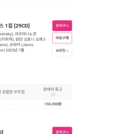
1집 [29CD]
장바구니
vinsky)
,
라흐마니노프
바로구매
(지휘자),
런던 심포니 오케스
nis)
,
슈타커 (Janos
ce
| 2025년 7월
보관함
원
판매자 중고
이 광활한 우주점
(1)
-
150,000원
D]
장바구니