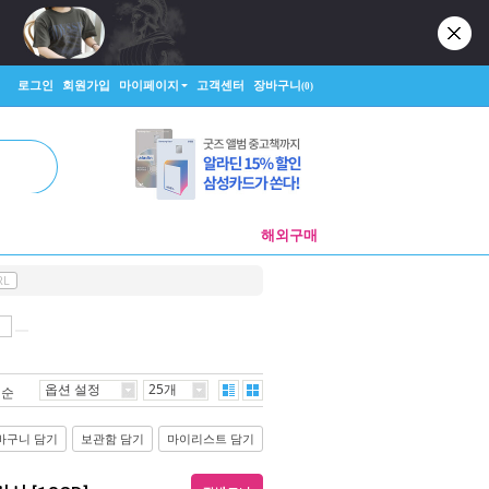
로그인
회원가입
마이페이지
고객센터
장바구니
(0)
해외구매
RL
옵션 설정
25개
격순
바구니 담기
보관함 담기
마이리스트 담기