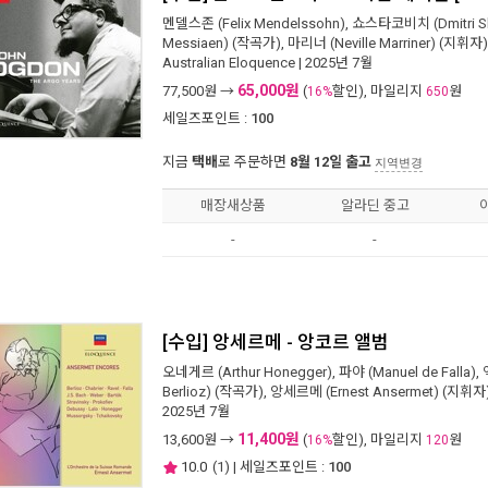
멘델스존 (Felix Mendelssohn)
,
쇼스타코비치 (Dmitri Sh
Messiaen)
(작곡가),
마리너 (Neville Marriner)
(지휘자)
Australian Eloquence
| 2025년 7월
65,000원
77,500
원 →
(
할인), 마일리지
원
16%
650
세일즈포인트 :
100
지금
택배
로 주문하면
8월 12일 출고
지역변경
매장새상품
알라딘 중고
-
-
[수입] 앙세르메 - 앙코르 앨범
오네게르 (Arthur Honegger)
,
파야 (Manuel de Falla)
,
Berlioz)
(작곡가),
앙세르메 (Ernest Ansermet)
(지휘자)
2025년 7월
11,400원
13,600
원 →
(
할인), 마일리지
원
16%
120
10.0
(
1
) | 세일즈포인트 :
100