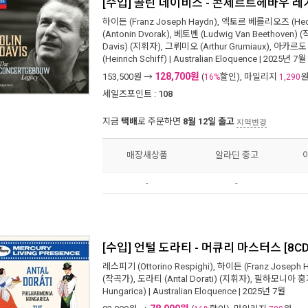
[수입] 콜린 데이비스 - 콘세르트헤바우 레거
하이든 (Franz Joseph Haydn)
,
엑토르 베를리오즈 (Hecto
(Antonin Dvorak)
,
베토벤 (Ludwig Van Beethoven)
(
Davis)
(지휘자),
그뤼미오 (Arthur Grumiaux)
,
아카르도 (S
(Heinrich Schiff)
|
Australian Eloquence
| 2025년 7월
128,700원
153,500
원 →
(
할인), 마일리지
16%
1,290
세일즈포인트 :
108
지금
택배
로 주문하면
8월 12일 출고
지역변경
매장새상품
알라딘 중고
-
-
[수입] 언털 도라티 - 머큐리 마스터스 [8CD
레스피기 (Ottorino Respighi)
,
하이든 (Franz Joseph 
(작곡가),
도라티 (Antal Dorati)
(지휘자),
필하모니아 훙가리
Hungarica)
|
Australian Eloquence
| 2025년 7월