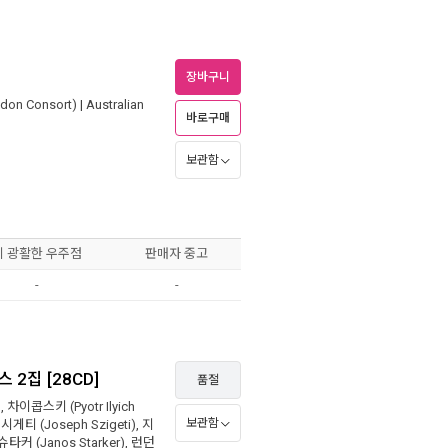
장바구니
on Consort)
|
Australian
바로구매
보관함
이 광활한 우주점
판매자 중고
-
-
2집 [28CD]
품절
)
,
차이콥스키 (Pyotr Ilyich
보관함
,
시게티 (Joseph Szigeti)
,
지
슈타커 (Janos Starker)
,
런던