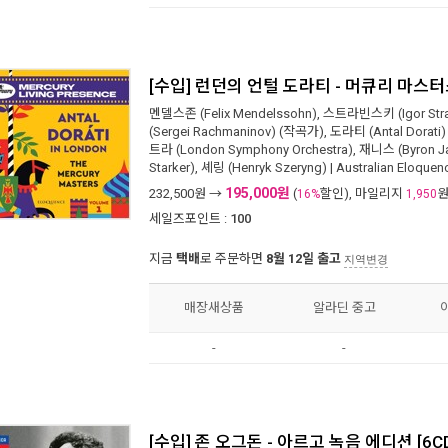
[수입] 런던의 언털 도라티 - 머큐리 마스터스 
멘델스존 (Felix Mendelssohn)
,
스트라빈스키 (Igor Stra
(Sergei Rachmaninov)
(작곡가),
도라티 (Antal Dorati)
트라 (London Symphony Orchestra)
,
재니스 (Byron Ja
Starker)
,
셰링 (Henryk Szeryng)
|
Australian Eloquen
195,000원
232,500
원 →
(
할인), 마일리지
16%
1,950
세일즈포인트 :
100
지금
택배
로 주문하면
8월 12일 출고
지역변경
매장새상품
알라딘 중고
-
-
[수입] 존 오그돈 - 아르고 녹음 에디션 [6C