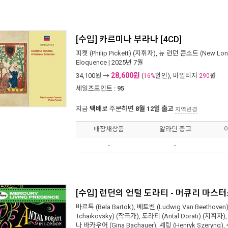
[수입] 카르미나 부라나 [4CD]
피켓 (Philip Pickett)
(지휘자),
뉴 런던 콘소트 (New Lond
Eloquence
| 2025년 7월
28,600원
34,100
원 →
(
할인), 마일리지
원
16%
290
세일즈포인트 :
95
지금
택배
로 주문하면
8월 12일 출고
지역변경
매장새상품
알라딘 중고
-
-
[수입] 런던의 언털 도라티 - 머큐리 마스터스 
바르톡 (Bela Bartok)
,
베토벤 (Ludwig Van Beethoven
Tchaikovsky)
(작곡가),
도라티 (Antal Dorati)
(지휘자)
나 바카우어 (Gina Bachauer)
,
셰링 (Henryk Szeryng)
,