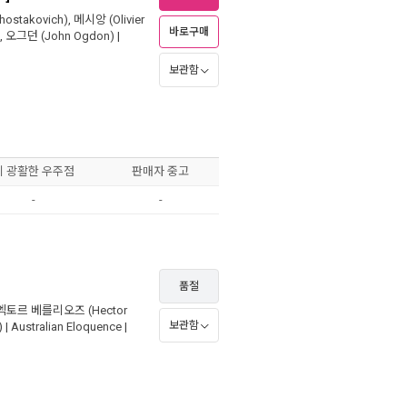
ostakovich)
,
메시앙 (Olivier
바로구매
,
오그던 (John Ogdon)
|
보관함
이 광활한 우주점
판매자 중고
-
-
품절
엑토르 베를리오즈 (Hector
보관함
 |
Australian Eloquence
|