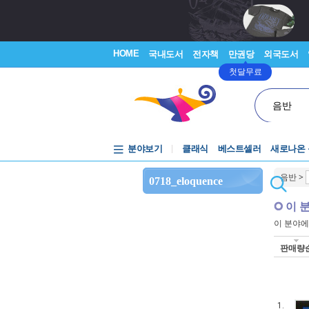
HOME
국내도서
전자책
만권당
외국도서
첫달무료
음반
분야보기
클래식
베스트셀러
새로나온
음반
>
0718_eloquence
이 
이 분야
판매량
1.