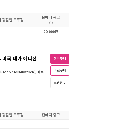
판매자 중고
이 광활한 우주점
(1)
-
20,000원
& 미국 데카 에디션
장바구니
바로구매
nno Moiseiwitsch)
,
페트
보관함
원
이 광활한 우주점
판매자 중고
-
-