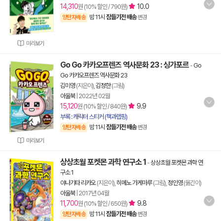
14,310
10.0
원 (10% 할인 / 790원)
밤 11시
잠들기전 배송
양탄자배송
변경
미리보기
Go Go 카카오프렌즈 역사문화 23 : 싱가포르
-
Go
Go 카카오프렌즈 역사문화 23
김미영
(지은이),
김정한
(그림)
아울북
|
2022년 02월
15,120
9.9
원 (10% 할인 / 840원)
부록 : 캐릭터 스티커 (책과랩핑)
밤 11시
잠들기전 배송
양탄자배송
변경
미리보기
상상초월 포켓몬 과학 연구소 1
-
상상초월 포켓몬 과학 연
구소 1
야나기타 리카오
(지은이),
히메노 가게마루
(그림),
정인영
(옮긴이)
아울북
|
2017년 04월
11,700
9.8
원 (10% 할인 / 650원)
밤 11시
잠들기전 배송
양탄자배송
변경