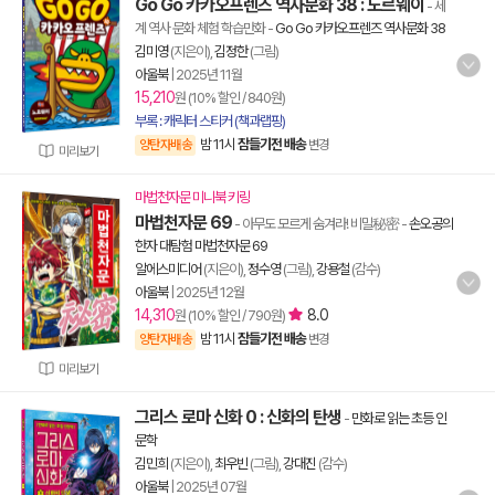
Go Go 카카오프렌즈 역사문화 38 : 노르웨이
- 세
계 역사 문화 체험 학습만화
-
Go Go 카카오프렌즈 역사문화 38
김미영
(지은이),
김정한
(그림)
아울북
|
2025년 11월
15,210
원 (10% 할인 / 840원)
부록 : 캐릭터 스티커 (책과랩핑)
밤 11시
잠들기전 배송
양탄자배송
변경
미리보기
마법천자문 미니북 키링
마법천자문 69
- 아무도 모르게 숨겨라! 비밀秘密
-
손오공의
한자 대탐험 마법천자문 69
알에스미디어
(지은이),
정수영
(그림),
강용철
(감수)
아울북
|
2025년 12월
14,310
8.0
원 (10% 할인 / 790원)
밤 11시
잠들기전 배송
양탄자배송
변경
미리보기
그리스 로마 신화 0 : 신화의 탄생
-
만화로 읽는 초등 인
문학
김민희
(지은이),
최우빈
(그림),
강대진
(감수)
아울북
|
2025년 07월