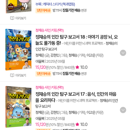
부록 : 캐릭터 스티커 (책과랩핑)
밤 11시
잠들기전 배송
양탄자배송
변경
미리보기
정재승 사인 키링 (택1)
정재승의 인간 탐구 보고서 18 : 이야기 공장 뇌, 오
늘도 풀가동 중!
- 어린이를 위한 뇌과학 프로젝트
-
정재승의
인간 탐구 보고서
정재은
(글),
김현민
(그림),
정재승
(기획),
이고은
(자문)
아울북
|
2025년 09월
15,120
10.0
원 (10% 할인 / 840원)
밤 11시
잠들기전 배송
양탄자배송
변경
미리보기
정재승 사인 키링 (택1)
정재승의 인간 탐구 보고서 17 : 음식, 인간의 마음
을 요리하다
- 어린이를 위한 뇌과학 프로젝트
-
정재승의 인간
탐구 보고서
정재은
(글),
김현민
(그림),
정재승
(기획),
이고은
(자문)
아울북
|
2025년 05월
15,120
10.0
원 (10% 할인 / 840원)