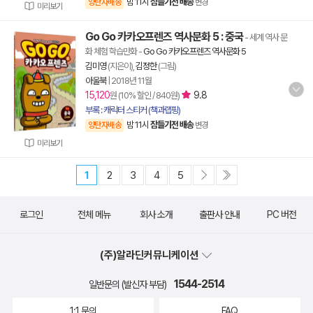
밤 11시
잠들기전 배송
양탄자배송
변경
미리보기
Go Go 카카오프렌즈 역사문화 5 : 중국
- 세계 역사 문
화 체험 학습만화
-
Go Go 카카오프렌즈 역사문화 5
김미영
(지은이),
김정한
(그림)
아울북
|
2018년 11월
15,120
9.8
원 (10% 할인 / 840원)
부록 : 캐릭터 스티커 (책과랩핑)
밤 11시
잠들기전 배송
양탄자배송
변경
미리보기
1
2
3
4
5
로그인
전체 메뉴
회사 소개
출판사 안내
PC 버전
(주)알라딘커뮤니케이션
1544-2514
일반문의 (발신자 부담)
1:1 문의
FAQ