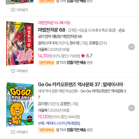
밤 11시
잠들기전 배송
양탄자배송
변경
미리보기
마법천자문 미니북 키링
마법천자문 68
- 감춰진 사실을 드러내다! 폭로 暴露
-
손오
공의 한자 대탐험 마법천자문 68
알에스미디어
(지은이),
정수영
(그림),
강용철
(감수)
아울북
|
2025년 09월
14,310
6.7
원 (10% 할인 / 790원)
밤 11시
잠들기전 배송
양탄자배송
변경
미리보기
Go Go 카카오프렌즈 역사문화 37 : 말레이시아
-
세계 역사 문화 체험 학습만화
-
Go Go 카카오프렌즈 역사문화 3
7
김미영
(지은이),
김정한
(그림)
아울북
|
2025년 08월
15,120
원 (10% 할인 / 840원)
부록 : 캐릭터 스티커 (책과랩핑)
밤 11시
잠들기전 배송
양탄자배송
변경
미리보기