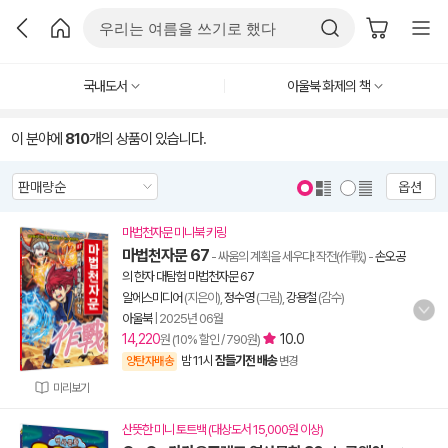
국내도서
아울북 화제의 책
이 분야에
810
개의 상품이 있습니다.
옵션
마법천자문 미니북 키링
마법천자문 67
- 싸움의 계획을 세우다! 작전(作戰)
-
손오공
의 한자 대탐험 마법천자문 67
알에스미디어
(지은이),
정수영
(그림),
강용철
(감수)
아울북
|
2025년 06월
14,220
10.0
원 (10% 할인 / 790원)
밤 11시
잠들기전 배송
양탄자배송
변경
미리보기
산뜻한 미니 토트백 (대상도서 15,000원 이상)