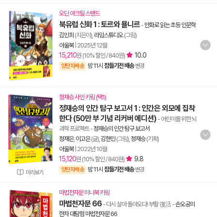
오딘 아크릴 스탠드
북유럽 신화 1 : 토르와 묠니르
-
만화로 읽는 초등 인문학
김민희
(지은이),
라임스튜디오
(그림)
아울북
|
2025년 12월
15,210
10.0
원 (10% 할인 / 840원)
밤 11시
잠들기전 배송
양탄자배송
변경
정재승 사인 키링 (택1)
정재승의 인간 탐구 보고서 1 : 인간은 외모에 집착
한다 (50만 부 기념 리커버 에디션)
- 어린이를 위한 뇌
과학 프로젝트
-
정재승의 인간 탐구 보고서
정재은
,
이고은
(글),
김현민
(그림),
정재승
(기획)
아울북
|
2022년 10월
15,120
9.8
원 (10% 할인 / 840원)
밤 11시
잠들기전 배송
양탄자배송
변경
미리보기
마법천자문 미니북 키링
마법천자문 66
- 다시 살아 돌아오다! 부활 復活
-
손오공의
한자 대탐험 마법천자문 66