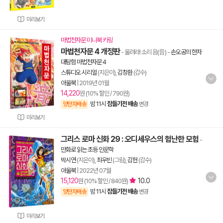
미리보기
마법천자문 미니북 키링
마법천자문 4 개정판
- 울려라! 소리 음(音)
-
손오공의 한자
대탐험 마법천자문 4
스튜디오 시리얼
(지은이),
김창환
(감수)
아울북
|
2019년 01월
14,220
원 (10% 할인 / 790원)
밤 11시
잠들기전 배송
양탄자배송
변경
미리보기
그리스 로마 신화 29 : 오디세우스의 험난한 모험
-
만화로 읽는 초등 인문학
박시연
(지은이),
최우빈
(그림),
김헌
(감수)
아울북
|
2022년 07월
15,120
10.0
원 (10% 할인 / 840원)
밤 11시
잠들기전 배송
양탄자배송
변경
미리보기