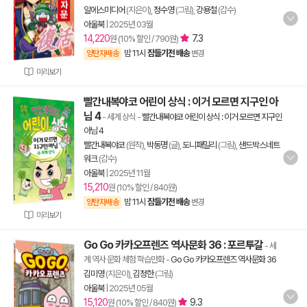
알에스미디어
(지은이),
정수영
(그림),
강용철
(감수)
아울북
|
2025년 03월
14,220
7.3
원 (10% 할인 / 790원)
밤 11시
잠들기전 배송
양탄자배송
변경
미리보기
빨간내복야코 어린이 상식 : 이거 모르면 지구인 아
님 4
- 세계 상식
-
빨간내복야코 어린이 상식 : 이거 모르면 지구인
아님 4
빨간내복야코
(원작),
박동명
(글),
도니패밀리
(그림),
샌드박스네트
워크
(감수)
아울북
|
2025년 11월
15,210
원 (10% 할인 / 840원)
밤 11시
잠들기전 배송
양탄자배송
변경
미리보기
Go Go 카카오프렌즈 역사문화 36 : 포르투갈
- 세
계 역사 문화 체험 학습만화
-
Go Go 카카오프렌즈 역사문화 36
김미영
(지은이),
김정한
(그림)
아울북
|
2025년 05월
15,120
9.3
원 (10% 할인 / 840원)