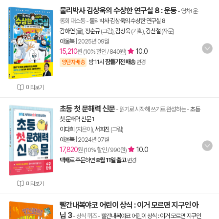
물리박사 김상욱의 수상한 연구실 8 : 운동
- 영차! 운
동회 대소동
-
물리박사 김상욱의 수상한 연구실 8
김하연
(글),
정순규
(그림),
김상욱
(기획),
강신철
(자문)
아울북
|
2025년 09월
15,210
10.0
원 (10% 할인 / 840원)
밤 11시
잠들기전 배송
양탄자배송
변경
미리보기
초등 첫 문해력 신문
- 읽기로 시작해 쓰기로 완성하는
-
초등
첫 문해력 신문 1
이다희
(지은이),
서희진
(그림)
아울북
|
2024년 07월
17,820
10.0
원 (10% 할인 / 990원)
택배
로 주문하면
8월 11일 출고
변경
미리보기
빨간내복야코 어린이 상식 : 이거 모르면 지구인 아
님 3
- 상식 퀴즈
-
빨간내복야코 어린이 상식 : 이거 모르면 지구인