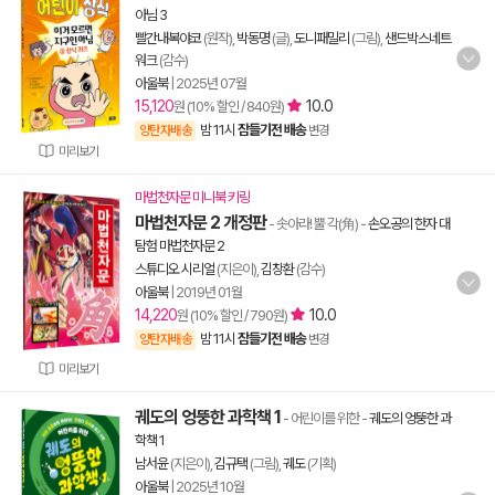
아님 3
빨간내복야코
(원작),
박동명
(글),
도니패밀리
(그림),
샌드박스네트
워크
(감수)
아울북
|
2025년 07월
15,120
10.0
원 (10% 할인 / 840원)
밤 11시
잠들기전 배송
양탄자배송
변경
미리보기
마법천자문 미니북 키링
마법천자문 2 개정판
- 솟아라! 뿔 각(角)
-
손오공의 한자 대
탐험 마법천자문 2
스튜디오 시리얼
(지은이),
김창환
(감수)
아울북
|
2019년 01월
14,220
10.0
원 (10% 할인 / 790원)
밤 11시
잠들기전 배송
양탄자배송
변경
미리보기
궤도의 엉뚱한 과학책 1
- 어린이를 위한
-
궤도의 엉뚱한 과
학책 1
남서윤
(지은이),
김규택
(그림),
궤도
(기획)
아울북
|
2025년 10월