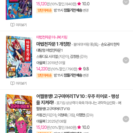
15,120
10.0
원 (10% 할인 / 840원)
밤 11시
잠들기전 배송
양탄자배송
변경
미리보기
마법천자문 미니북 키링
마법천자문 1 개정판
- 불어라! 바람 풍(風)
-
손오공의 한자
대탐험 마법천자문 1
스튜디오 시리얼
(지은이),
김창환
(감수)
아울북
|
2019년 01월
14,220
9.8
원 (10% 할인 / 790원)
밤 11시
잠들기전 배송
양탄자배송
변경
미리보기
어쩔뚱땡! 고구마머리TV 10 : 우주 히어로 - 행성
을 지켜라!
- 호기심·상상력이 쑥쑥 자라나는 과학학습만화
-
어
쩔뚱땡! 고구마머리TV 10
서동건
(지은이),
이정태
(그림),
이명현
(감수)
아울북
|
2025년 08월
15,120
10.0
원 (10% 할인 / 840원)