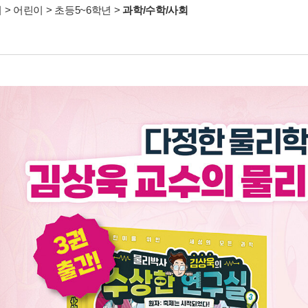
서
>
어린이
>
초등5~6학년
>
과학/수학/사회