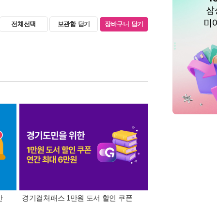
전체선택
보관함 담기
장바구니 담기
간
경기컬처패스 1만원 도서 할인 쿠폰
삼성카드가 쏜다! 알라