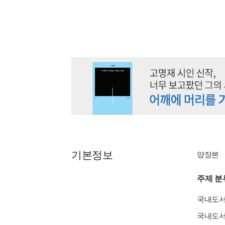
기본정보
양장본
주제 분
국내도
국내도