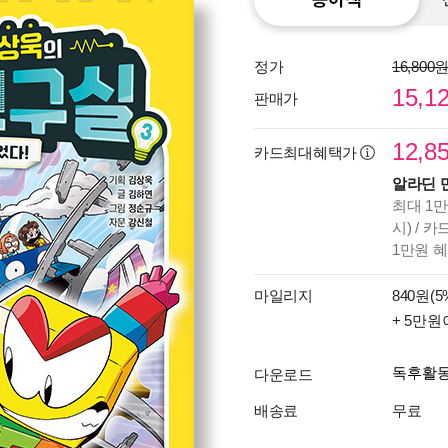
정가
16,800
15,1
판매가
12,8
카드최대혜택가
알라딘 
최대 1만
시) / 
1만원 
마일리지
840원(5
+ 5만원
독후활
다운로드
배송료
무료