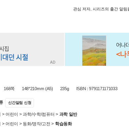
관심 저자, 시리즈의 출간 알
168쪽
148*210mm (A5)
235g
ISBN : 9791171171033
류
신간알림 신청
서
>
어린이
>
과학/수학/컴퓨터
>
과학 일반
서
>
어린이
>
동화/명작/고전
>
학습동화