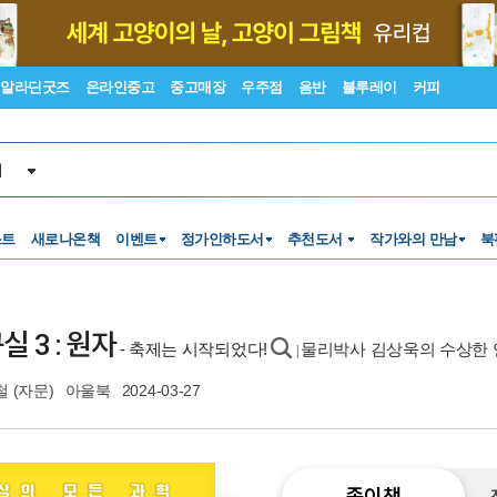
알라딘굿즈
온라인중고
중고매장
우주점
음반
블루레이
커피
서
스트
새로나온책
이벤트
정가인하도서
추천도서
작가와의 만남
북
 3 : 원자
- 축제는 시작되었다!
물리박사 김상욱의 수상한 
|
철
(자문)
아울북
2024-03-27
종이책