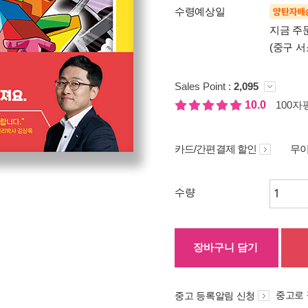
수령예상일
양탄자배
지금 주문
(중구 서
Sales Point :
2,095
10.0
100자평
카드/간편결제 할인
무이
수량
장바구니 담기
중고로
중고 등록알림 신청