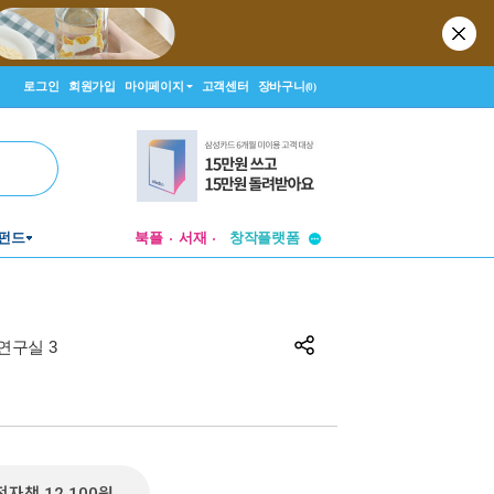
로그인
회원가입
마이페이지
고객센터
장바구니
(0)
투비컨티뉴드
펀드
북플
서재
창작플랫폼
투비컨티뉴드
연구실 3