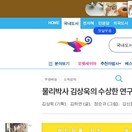
HOME
전자책
만권당
외국도서
국내도서
첫달무료
국내도
분야보기
오뒷세이아
추천마법사
베
무료배송
소득공제
물리박사 김상욱의 수상한 연구실
김상욱
(기획),
김하연
(글),
정순규
(그림),
강신