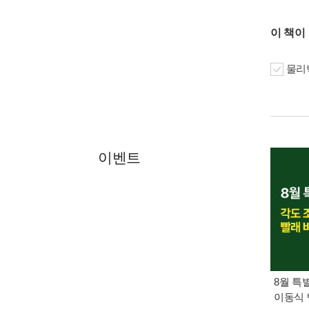
이 책이
물리박
이벤트
8월 특
이동식 