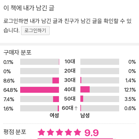
로 아이들에게 물리 개념을 보여주기 위해 물리 개념이 살아
이 책에 내가 남긴 글
숨 쉬고, 행동한다는 설정을 사용했습니다. 그리고 이렇게
로그인하면 내가 남긴 글과 친구가 남긴 글을 확인할 수 있
실제 살아있는 물리 개념에 ‘이데아’라는 이름을 붙였습니다.
습니다.
로그인하기
이데아들은 김상욱 아저씨와 건우, 태리, 해나 주변에서 자
신의 물리 개념과 연관된 말썽과 사건을 일으키고 다닙니다.
구매자 분포
<물리박사 김상욱의 수상한 연구실> 시리즈를 통해 어린이
10대
들은 이데아들이 일으키는 흥미로운 현상들을 함께 경험해
0%
0.1%
20대
나가며 각각의 물리 개념을 자연스럽게 학습할 뿐만 아니라
0%
0%
30대
각각의 물리 개념들이 얼마나 우리 삶에 밀접한 연관이 있는
1.4%
8.6%
40대
지 배울 것입니다. 더 나아가 각각의 물리 개념의 특성을 최
12.1%
64.8%
50대
대한 잘 구현해 내면서도 매력적이고 귀여운 이데아 캐릭터
3.5%
7.4%
60대
들을 보며 어린이들은 물리에 한 걸음 더 친숙하게 다가갈
0.6%
1.6%
여성
남성
수 있을 것입니다. • 이 책을 통해 순수한 호기심을 펼쳐보
세요. 우리는 삶의 모든 순간에 과학을 만납니다. 아침에 일
9.9
평점 분포
어날 때는 휴대전화의 알람 소리에 눈을 뜨고, 가전제품으로