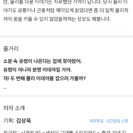
만, 물리를 다룬 이야기는 지루했던 기억이 납니다. 당시 물리 이
야기도 공룡이나 곤충처럼 재미있게 읽었다면 좀 더 일찍 물리학
자의 꿈을 키울 수 있지 않았을까하는 상상도 해봅니다.
줄거리
소문 속 유령이 나온다는 집에 찾아왔어.
유령이 아니라 분명 이데아일 거야.
자! 두 번째 물리 이데아를 잡으러 가볼까?
떡볶이집에서 우연히 들은 얘기를 듣고 찾아온 유령의 집. 비가
쏟아질 것 같은 우중충한 하늘 아래 서 있는 소문 속 유령의 집은
저자 소개
겉으로 보기에도 심상치 않다. 하지만 이게 무슨 일일까? 너튜버,
기획:
김상욱
초자연현상 전문가라는 사람들 때문에 정신없이 복작거리기만
저자파일
신간알림 신청
뿐, 물건들이 둥둥 떠다닌다는 소문과는 달리 유령의 집은 너무
최근작 :
<[북토크] <세상이 그대를 속일지라도> 출간 기념 김