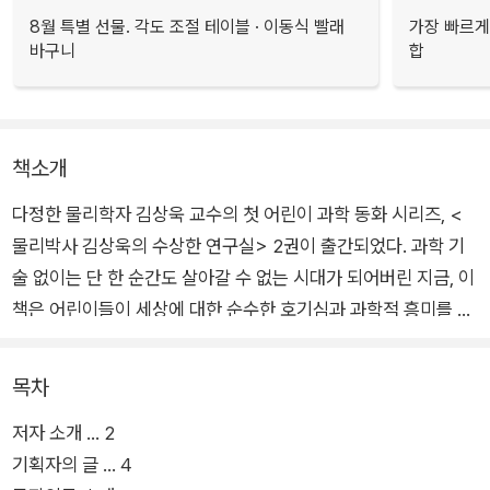
8월 특별 선물. 각도 조절 테이블 · 이동식 빨래
가장 빠르게
바구니
합
책소개
다정한 물리학자 김상욱 교수의 첫 어린이 과학 동화 시리즈, <
물리박사 김상욱의 수상한 연구실> 2권이 출간되었다. 과학 기
술 없이는 단 한 순간도 살아갈 수 없는 시대가 되어버린 지금, 이
책은 어린이들이 세상에 대한 순수한 호기심과 과학적 흥미를 잃
지 않고, 과학을 배우고 싶다는 동기 부여를 위해 만들어졌다.
목차
복잡한 법칙과 난해한 수학에 둘러싸여 현실과는 동떨어져 보이
저자 소개 … 2
지만, 사실 물리는 우리 가까이에 있다는 것을 어린이들에게 쉽고
기획자의 글 … 4
친절하게 알려주기 위해 물리의 개념이 ‘이데아’라는 이름으로 우