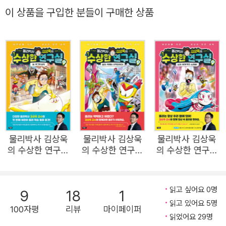
가요? 이쯤 되면 손사래를 치며, 그걸 왜 알아야 하냐고 반
이 상품을 구입한 분들이 구매한 상품
문합니다. 하지만 물리는 이런 법칙과 수식 속에 있는 것이
아닙니다. 물리는 우리의 일상 속에 있습니다. 사실 우리가
경험하는 모든 것이 물리이죠. 물리라는 단어의 뜻에서 알
수 있듯이 물리(物理)는 物(세상의 모든 것)의 理(이치)니
까요. <물리박사 김상욱의 수상한 연구실>은 우리가 매 순
간 만날 수 있는 물리 이야기를 사례와 이야기 중심으로 쉽
게 풀어 담아냈습니다. ‘칠판에 쓰여있는 글자가 눈에 보이
는 것’, ‘점프를 하면 다시 땅으로 돌아오는 것’, ‘소금과 설탕
물리박사 김상욱
물리박사 김상욱
물리박사 김상욱
이 다른 맛이 나는 것’. 이렇게 간단해 보이는 것들에 모두 물
의 수상한 연구실
의 수상한 연구실
의 수상한 연구실
리가 숨어있다는 게 믿어지시나요? 이 책과 함께 우리 주변
1 : 빛
3 : 원자
4 : 소리
에 살아 숨 쉬고 있는 물리를 찾아보세요. • 살아 숨 쉬는 장
난꾸러기 물리를 만나보세요. 물리는 눈에 보이지 않습니다.
읽고 싶어요 0명
9
18
1
읽고 있어요 5명
그렇기 때문에 ‘물리가 살아있다’라는 추상적인 말을 어린이
100자평
리뷰
마이페이퍼
읽었어요 29명
들은 이해하기 쉽지 않습니다. 이 문제를 해결하고 시각적으