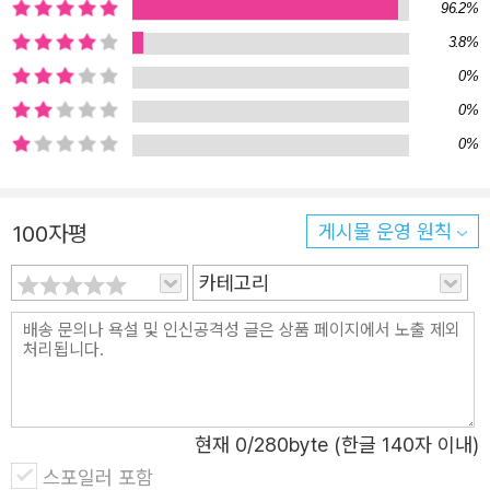
96.2%
조리된 밥을 먹으며, TV를 보며 함께 울고 웃습니다. 하지만
3.8%
어른들은 과학을 전문가와 학자들의 것이라고만 생각합니
0%
다. 우리의 삶이 과학과 밀접한 관계에 있는 만큼 과학은 현
0%
대를 살아가는 우리의 상식이자 교양인데도 말이죠. 반면에
0%
어린이들은 어떨까요? 어린이들은 순수한 호기심을 가지고
있습니다. 돋보기로 종이를 태워보기도 하고, 종이배를 만들
어 물에 띄워 보기도 합니다. 볼록렌즈나 부력에 대한 전문
100자평
게시물 운영 원칙
적인 이론이나 지식 없이도 말이죠. 모든 것은 호기심에서
카테고리
시작됩니다. 어린이들의 과학에 대한 순수한 호기심을 유지,
발전시킬 수 있다면 과학이 교양이 되는 것은 그리 어려운
일이 아닐지도 모릅니다. <물리박사 김상욱의 수상한 연구
실>을 통해 어린이들이 물리에 대한 호기심을 일깨우고, 이
에 멈추지 않고 물리에 대한 제대로 된 지식을 알고 싶다는
현재
0
/280byte (한글 140자 이내)
동기를 불러일으키는 책이 될 수 있기를 바랍니다.
스포일러 포함