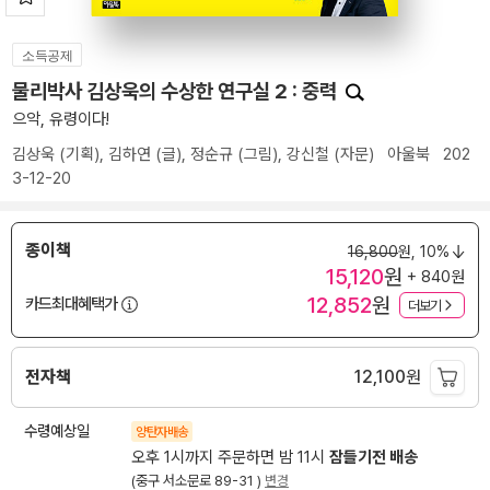
소득공제
물리박사 김상욱의 수상한 연구실 2 : 중력
으악, 유령이다!
김상욱
(기획),
김하연
(글),
정순규
(그림),
강신철
(자문)
아울북
202
3-12-20
종이책
16,800
원,
10%
15,120
원
+ 840원
12,852
원
카드최대혜택가
더보기
전자책
12,100
원
수령예상일
양탄자배송
오후 1시까지 주문하면 밤 11시
잠들기전 배송
(중구 서소문로 89-31 )
변경