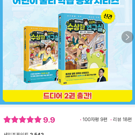
9.9
100자평 9편
리뷰 18편
세일즈포인트
2,542