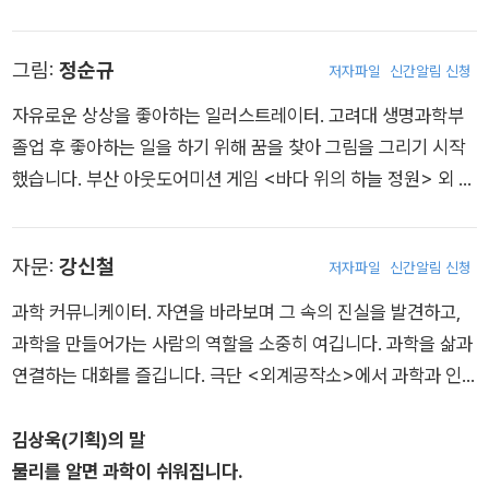
로 동화 <소능력자들> 시리즈, <똥 학교는 싫어요!>, 청소년 소
설 <시간을 건너는 집> 시리즈, <너만 모르는 진실>, <지명여
그림:
정순규
저자파일
신간알림 신청
중 추리소설 창작반>, <블랙북>, <나만 아는 거짓말>이 있습니
다.
자유로운 상상을 좋아하는 일러스트레이터. 고려대 생명과학부
졸업 후 좋아하는 일을 하기 위해 꿈을 찾아 그림을 그리기 시작
했습니다. 부산 아웃도어미션 게임 <바다 위의 하늘 정원> 외 2
개의 테마 그림 작업을 했습니다. 인스타그램 @fr22llust
자문:
강신철
저자파일
신간알림 신청
과학 커뮤니케이터. 자연을 바라보며 그 속의 진실을 발견하고,
과학을 만들어가는 사람의 역할을 소중히 여깁니다. 과학을 삶과
연결하는 대화를 즐깁니다. 극단 <외계공작소>에서 과학과 인
문학을 융합한 과학문화콘텐츠를 기획하고 있으며, 서울대학교
에서 물리교육으로 박사 학위를 마쳤습니다.
김상욱(기획)의 말
물리를 알면 과학이 쉬워집니다.