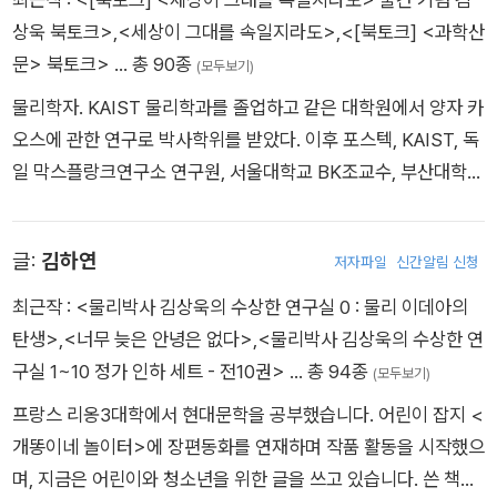
평화롭다. 유령은 당연하고, 이데아는 코빼기도 보이지 않는 상황
상욱 북토크>
,
<세상이 그대를 속일지라도>
,
<[북토크] <과학산
에 모두가 당황한 바로 그때, 눈으로 보고도 믿을 수 없는 일이 벌
문> 북토크>
… 총 90종
(모두보기)
어지기 시작한다. 서글픈 울음소리와 함께 가구들이 한꺼번에 움
물리학자. KAIST 물리학과를 졸업하고 같은 대학원에서 양자 카
직이기 시작한 것이다! 곧이어 사람들마저 가구 쪽으로 끌려가기
오스에 관한 연구로 박사학위를 받았다. 이후 포스텍, KAIST, 독
시작하자 집에 있던 사람들은 모두 겁을 먹고 집을 떠나 도망친
일 막스플랑크연구소 연구원, 서울대학교 BK조교수, 부산대학교
다. 당황한 것은 김상욱 아저씨와 건우, 태리, 해나도 마찬가지였
물리교육과 교수를 거쳐 2018년부터 경희대학교 물리학과 교수
다. 하지만 ‘자칭’ 냉철한 이성을 자랑하는 과학자, 김상욱 아저씨
로 재직 중이다. 모든 것에 의심을 멈추지 않고 자신의 이론이 언
는 그 순간 이 모든 일들의 원인을 단숨에 파악했다고 말하는
글:
김하연
저자파일
신간알림 신청
제나 틀릴 수 있음을 인정하는 과학적 태도, 그리고 그것이 드러
데……! 정말 유령이 이 모든 일을 벌이고 있는 걸까? 무서운 유령
내는 아름답고도 경이로운 우주를 널리 알리고 있다. tvN 예능
최근작 :
<물리박사 김상욱의 수상한 연구실 0 : 물리 이데아의
이 모두를 덮치기 전에 도망쳐야 할 것만 같다. 과연 김상욱 아저
프로그램 〈알쓸○잡〉 모든 시리즈에 ‘과학 박사’로 출연했으며,
탄생>
,
<너무 늦은 안녕은 없다>
,
<물리박사 김상욱의 수상한 연
씨가 파악했다는 원인은 무엇일까? 서글픈 울음소리를 쫓아 유
지은 책으로 『떨림과 울림』, 『김상욱의 과학공부』, 『김상욱의 양
구실 1~10 정가 인하 세트 - 전10권>
… 총 94종
령의 집 구석구석을 살피는 김상욱 아저씨와 매콤달콤 삼총사의
(모두보기)
자 공부』, 『하늘과 바람과 별과 인간』 등이 있다.
이야기가 시작된다.
프랑스 리옹3대학에서 현대문학을 공부했습니다. 어린이 잡지 <
개똥이네 놀이터>에 장편동화를 연재하며 작품 활동을 시작했으
며, 지금은 어린이와 청소년을 위한 글을 쓰고 있습니다. 쓴 책으