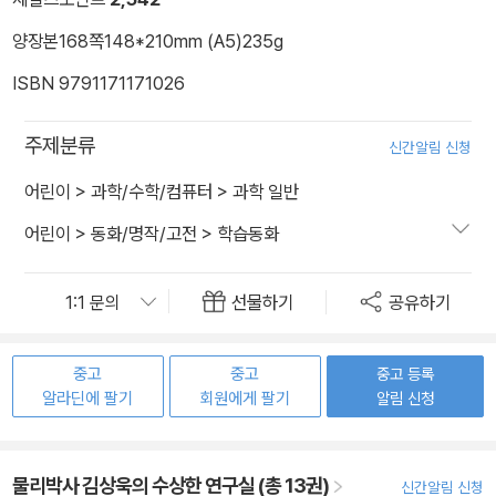
양장본
168쪽
148*210mm (A5)
235g
ISBN 9791171171026
주제분류
신간알림 신청
어린이
>
과학/수학/컴퓨터
>
과학 일반
어린이
>
동화/명작/고전
>
학습동화
선물하기
공유하기
중고
중고
중고 등록
알라딘에 팔기
회원에게 팔기
알림 신청
물리박사 김상욱의 수상한 연구실 (총 13권)
신간알림 신청