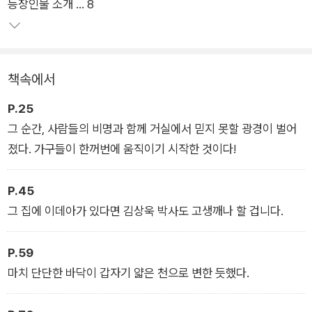
등장인물 소개 … 8
리 곁에서 살아 숨 쉬며 말썽을 일으킨다는 설정을 사용하였다.
‘과학도 교양이다’라고 말하며 과학의 대중화를 위해 힘써온 김상
욱 교수가 풀어낸 흥미롭고도 재밌는 이야기를 읽다 보면 물리를
자연스럽게 익히고, 더 나아가 김상욱 교수처럼 물리와 사랑에 빠
책속에서
질 수 있을 것이다.
P.25
그 순간, 사람들의 비명과 함께 거실에서 믿지 못할 광경이 벌어
졌다. 가구들이 한꺼번에 움직이기 시작한 것이다!
P.45
그 집에 이데아가 있다면 김상욱 박사도 고생깨나 할 겁니다.
P.59
마치 단단한 바닥이 갑자기 얇은 천으로 변한 듯했다.