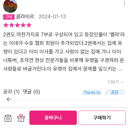
메뉴
클라비르
2024-01-13
2권도 마찬가지로 7부로 구성되어 있고 등장인물이 '벨라'라
는 이데아 수호 협회 회원이 추가되었다.2권에서는 집에 유
령이 있다고 이미 이사를 가고 사람이 없는 집에 가니 이미
너튜버, 초자연 현상 전문가들을 비롯해 유령을 구경하러 온
사람들로 바글거린다.이 유령의 집에서 문제를 일으키는 이
데아를 잡으러 조사를 하는데 거실에서 괴현상이 일어나고,
더보기
이데아를 찾기 위해 여러 방을 보던 중 마지막 방에서 많은
공감 (
1
)
댓글 (0)
물건들이 천장에서 붙어 있어 김상욱 아저씨 마저 천장에 붙
뒤로가
기
게 되는 걸 보며 중력에 대해 알게 되고, 중력이 없는 우주에
가면 어떤 일들이 벌어지는지를 이야기를 통해 읽으면 잊어
보관함담기
선물하기
쓰기
장바구니
구매하기
마이페이퍼 (1편)
버릴 수 있을까?이런 이야기를 읽으며 나도 어렸을 때 이런