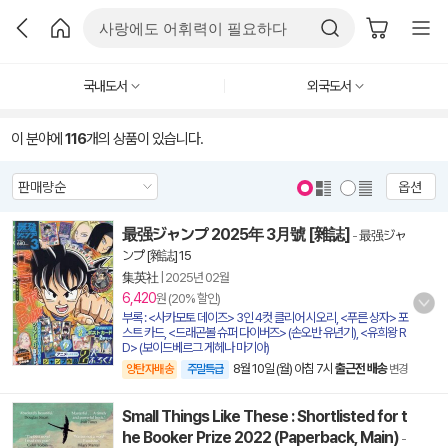
국내도서
외국도서
이 분야에
116
개의 상품이 있습니다.
옵션
最强ジャンプ 2025年 3月號 [雜誌]
-
最强ジャ
ンプ [雜誌] 15
集英社
|
2025년 02월
6,420
원 (20% 할인)
부록 : <사카모토 데이즈> 3인 4컷 클리어 시오리, <푸른 상자> 포
스트 카드, <드래곤볼 슈퍼 다이버즈> (손오반 유년기), <유희왕 R
D> (보이드베르그 게헤나 마기아)
8월 10일 (월) 아침 7시
출근전 배송
양탄자배송
주말특급
변경
Small Things Like These : Shortlisted for t
he Booker Prize 2022 (Paperback, Main)
-