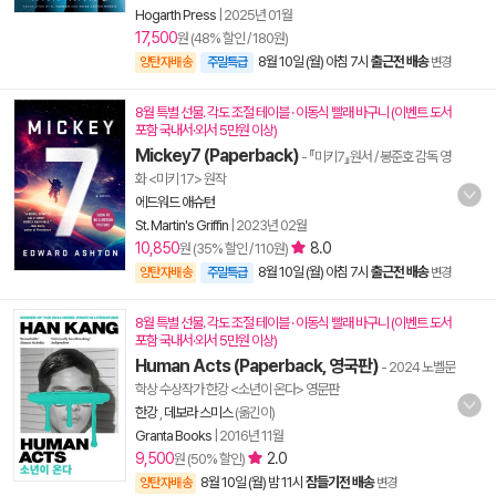
Hogarth Press
|
2025년 01월
17,500
원 (48% 할인 / 180원)
8월 10일 (월) 아침 7시
출근전 배송
양탄자배송
주말특급
변경
8월 특별 선물. 각도 조절 테이블 · 이동식 빨래 바구니 (이벤트 도서
포함 국내서·외서 5만원 이상)
Mickey7 (Paperback)
- 『미키7』원서 / 봉준호 감독 영
화 <미키 17> 원작
에드워드 애슈턴
St. Martin's Griffin
|
2023년 02월
10,850
8.0
원 (35% 할인 / 110원)
8월 10일 (월) 아침 7시
출근전 배송
양탄자배송
주말특급
변경
8월 특별 선물. 각도 조절 테이블 · 이동식 빨래 바구니 (이벤트 도서
포함 국내서·외서 5만원 이상)
Human Acts (Paperback, 영국판)
- 2024 노벨문
학상 수상작가 한강 <소년이 온다> 영문판
한강
,
데보라 스미스
(옮긴이)
Granta Books
|
2016년 11월
9,500
2.0
원 (50% 할인)
8월 10일 (월) 밤 11시
잠들기전 배송
양탄자배송
변경