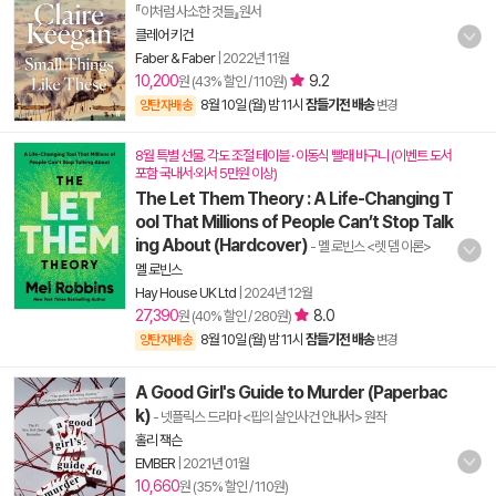
『이처럼 사소한 것들』원서
클레어 키건
Faber & Faber
|
2022년 11월
10,200
9.2
원 (43% 할인 / 110원)
8월 10일 (월) 밤 11시
잠들기전 배송
양탄자배송
변경
8월 특별 선물. 각도 조절 테이블 · 이동식 빨래 바구니 (이벤트 도서
포함 국내서·외서 5만원 이상)
The Let Them Theory : A Life-Changing T
ool That Millions of People Can’t Stop Talk
ing About (Hardcover)
- 멜 로빈스 <렛 뎀 이론>
멜 로빈스
Hay House UK Ltd
|
2024년 12월
27,390
8.0
원 (40% 할인 / 280원)
8월 10일 (월) 밤 11시
잠들기전 배송
양탄자배송
변경
A Good Girl's Guide to Murder (Paperbac
k)
- 넷플릭스 드라마 <핍의 살인사건 안내서> 원작
홀리 잭슨
EMBER
|
2021년 01월
10,660
원 (35% 할인 / 110원)