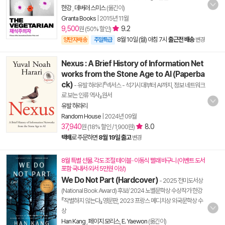
한강
,
데버러 스미스
(옮긴이)
Granta Books
|
2015년 11월
9,500
9.2
원 (50% 할인)
8월 10일 (월) 아침 7시
출근전 배송
양탄자배송
주말특급
변경
Nexus : A Brief History of Information Net
works from the Stone Age to AI (Paperba
ck)
- 유발 하라리『넥서스 - 석기시대부터 AI까지, 정보 네트워크
로 보는 인류 역사』원서
유발 하라리
Random House
|
2024년 09월
37,940
8.0
원 (18% 할인 / 1,900원)
택배
로 주문하면
8월 19일 출고
변경
8월 특별 선물. 각도 조절 테이블 · 이동식 빨래 바구니 (이벤트 도서
포함 국내서·외서 5만원 이상)
We Do Not Part (Hardcover)
- 2025 전미도서상
(National Book Award) 후보/ 2024 노벨문학상 수상작가 한강
『작별하지 않는다』영문판, 2023 프랑스 메디치상 외국문학상 수
상
Han Kang
,
페이지 모리스
,
E. Yaewon
(옮긴이)