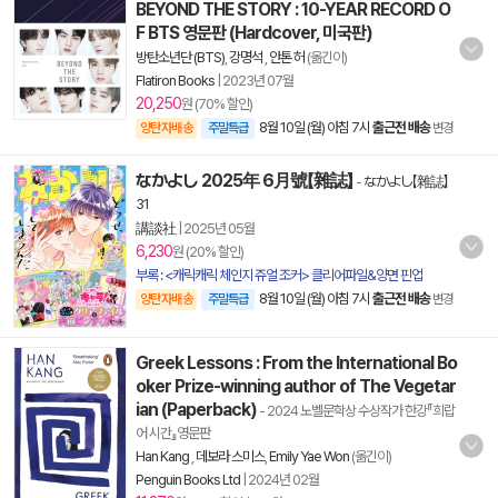
BEYOND THE STORY : 10-YEAR RECORD O
F BTS 영문판 (Hardcover, 미국판)
방탄소년단 (BTS)
,
강명석
,
안톤 허
(옮긴이)
Flatiron Books
|
2023년 07월
20,250
원 (70% 할인)
8월 10일 (월) 아침 7시
출근전 배송
양탄자배송
주말특급
변경
なかよし 2025年 6月號【雜誌】
-
なかよし【雜誌】
31
講談社
|
2025년 05월
6,230
원 (20% 할인)
부록 : <캐릭캐릭 체인지 쥬얼 조커> 클리어파일&양면 핀업
8월 10일 (월) 아침 7시
출근전 배송
양탄자배송
주말특급
변경
Greek Lessons : From the International Bo
oker Prize-winning author of The Vegetar
ian (Paperback)
- 2024 노벨문학상 수상작가 한강『희랍
어 시간』영문판
Han Kang
,
데보라 스미스
,
Emily Yae Won
(옮긴이)
Penguin Books Ltd
|
2024년 02월