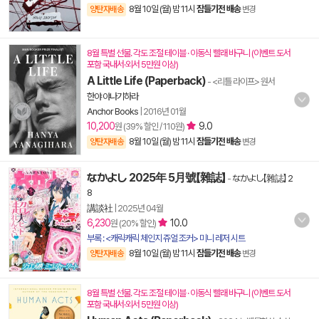
8월 10일 (월) 밤 11시
잠들기전 배송
양탄자배송
변경
8월 특별 선물. 각도 조절 테이블 · 이동식 빨래 바구니 (이벤트 도서
포함 국내서·외서 5만원 이상)
A Little Life (Paperback)
- <리틀 라이프> 원서
한야 야나기하라
Anchor Books
|
2016년 01월
10,200
9.0
원 (39% 할인 / 110원)
8월 10일 (월) 밤 11시
잠들기전 배송
양탄자배송
변경
なかよし 2025年 5月號【雜誌】
-
なかよし【雜誌】 2
8
講談社
|
2025년 04월
6,230
10.0
원 (20% 할인)
부록 : <캐릭캐릭 체인지 쥬얼 조커> 미니 레저 시트
8월 10일 (월) 밤 11시
잠들기전 배송
양탄자배송
변경
8월 특별 선물. 각도 조절 테이블 · 이동식 빨래 바구니 (이벤트 도서
포함 국내서·외서 5만원 이상)