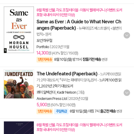
8월 특별 선물. 각도 조절 테이블 · 이동식 빨래 바구니 (이벤트 도서
포함 국내서·외서 5만원 이상)
Same as Ever : A Guide to What Never Ch
anges (Paperback)
- 뉴욕타임즈 베스트셀러, <불변의
법칙> 원서
모건 하우절
Portfolio
|
2023년 11월
14,300
원 (43% 할인 / 150원)
8월 10일 (월) 밤 11시
잠들기전 배송
양탄자배송
변경
The Undefeated (Paperback)
- 느리게100권읽
기: 2차 대상도서, 『우리는 패배하지 않아』원서
-
느리게 100권 읽
기_2021년 2학기 대상도서
콰미 알렉산더
,
Kadir Nelson
(그림)
Andersen Press Ltd
|
2020년 02월
5,900
원 (50% 할인 / 60원)
8월 10일 (월) 아침 7시
출근전 배송
양탄자배송
주말특급
변경
8월 특별 선물. 각도 조절 테이블 · 이동식 빨래 바구니 (이벤트 도서
포함 국내서·외서 5만원 이상)