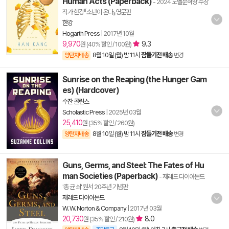
Human Acts (Paperback)
- 2024 노벨문학상 수상
작가 한강『소년이 온다』영문판
한강
Hogarth Press
|
2017년 10월
9,970
9.3
원 (40% 할인 / 100원)
8월 10일 (월) 밤 11시
잠들기전 배송
양탄자배송
변경
Sunrise on the Reaping (the Hunger Gam
es) (Hardcover)
수잔 콜린스
Scholastic Press
|
2025년 03월
25,410
원 (35% 할인 / 260원)
8월 10일 (월) 밤 11시
잠들기전 배송
양탄자배송
변경
Guns, Germs, and Steel: The Fates of Hu
man Societies (Paperback)
- 재레드 다이아몬드
'총 균 쇠' 원서 20주년 기념판
재레드 다이아몬드
W. W. Norton & Company
|
2017년 03월
20,730
8.0
원 (35% 할인 / 210원)