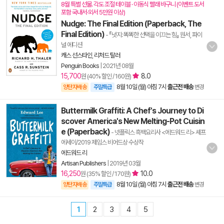
8월 특별 선물. 각도 조절 테이블 · 이동식 빨래 바구니 (이벤트 도서
포함 국내서·외서 5만원 이상)
Nudge: The Final Edition (Paperback, The
Final Edition)
- 『넛지: 똑똑한 선택을 이끄는 힘』 원서, 파이
널 에디션
캐스 선스타인
,
리처드 탈러
Penguin Books
|
2021년 08월
15,700
8.0
원 (40% 할인 / 160원)
8월 10일 (월) 아침 7시
출근전 배송
양탄자배송
주말특급
변경
Buttermilk Graffiti: A Chef's Journey to Di
scover America's New Melting-Pot Cuisin
e (Paperback)
- 넷플릭스 흑백요리사 <에드워드 리> 셰프
에세이/2019 제임스 비어드상 수상작
에드워드 리
Artisan Publishers
|
2019년 03월
16,250
10.0
원 (35% 할인 / 170원)
8월 10일 (월) 아침 7시
출근전 배송
양탄자배송
주말특급
변경
1
2
3
4
5