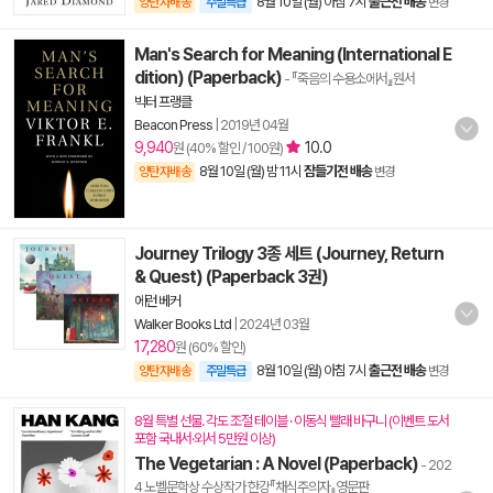
8월 10일 (월) 아침 7시
출근전 배송
양탄자배송
주말특급
변경
Man's Search for Meaning (International E
dition) (Paperback)
- 『죽음의 수용소에서』원서
빅터 프랭클
Beacon Press
|
2019년 04월
9,940
10.0
원 (40% 할인 / 100원)
8월 10일 (월) 밤 11시
잠들기전 배송
양탄자배송
변경
Journey Trilogy 3종 세트 (Journey, Return
& Quest) (Paperback 3권)
에런 베커
Walker Books Ltd
|
2024년 03월
17,280
원 (60% 할인)
8월 10일 (월) 아침 7시
출근전 배송
양탄자배송
주말특급
변경
8월 특별 선물. 각도 조절 테이블 · 이동식 빨래 바구니 (이벤트 도서
포함 국내서·외서 5만원 이상)
The Vegetarian : A Novel (Paperback)
- 202
4 노벨문학상 수상작가 한강『채식주의자』영문판