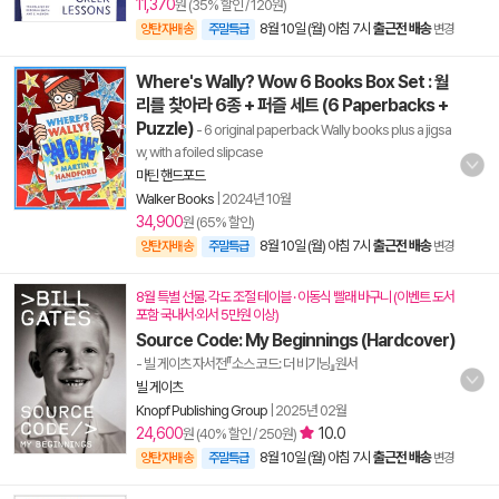
11,370
원 (35% 할인 / 120원)
8월 10일 (월) 아침 7시
출근전 배송
양탄자배송
주말특급
변경
Where's Wally? Wow 6 Books Box Set : 월
리를 찾아라 6종 + 퍼즐 세트 (6 Paperbacks +
Puzzle)
- 6 original paperback Wally books plus a jigsa
w, with a foiled slipcase
마틴 핸드포드
Walker Books
|
2024년 10월
34,900
원 (65% 할인)
8월 10일 (월) 아침 7시
출근전 배송
양탄자배송
주말특급
변경
8월 특별 선물. 각도 조절 테이블 · 이동식 빨래 바구니 (이벤트 도서
포함 국내서·외서 5만원 이상)
Source Code: My Beginnings (Hardcover)
- 빌 게이츠 자서전『소스 코드: 더 비기닝』원서
빌 게이츠
Knopf Publishing Group
|
2025년 02월
24,600
10.0
원 (40% 할인 / 250원)
8월 10일 (월) 아침 7시
출근전 배송
양탄자배송
주말특급
변경